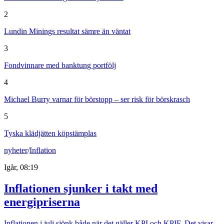
2
Lundin Minings resultat sämre än väntat
3
Fondvinnare med banktung portfölj
4
Michael Burry varnar för börstopp – ser risk för börskrasch
5
Tyska klädjätten köpstämplas
nyheter
/
Inflation
Igår, 08:19
Inflationen sjunker i takt med
energipriserna
Inflationen i juli sjönk både när det gäller KPI och KPIF. Det visar