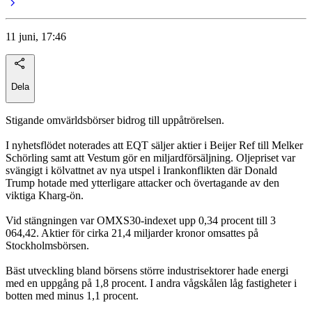
11 juni, 17:46
Dela
Stigande omvärldsbörser bidrog till uppåtrörelsen.
I nyhetsflödet noterades att EQT säljer aktier i Beijer Ref till Melker
Schörling samt att Vestum gör en miljardförsäljning. Oljepriset var
svängigt i kölvattnet av nya utspel i Irankonflikten där Donald
Trump hotade med ytterligare attacker och övertagande av den
viktiga Kharg-ön.
Vid stängningen var OMXS30-indexet upp 0,34 procent till 3
064,42. Aktier för cirka 21,4 miljarder kronor omsattes på
Stockholmsbörsen.
Bäst utveckling bland börsens större industrisektorer hade energi
med en uppgång på 1,8 procent. I andra vågskålen låg fastigheter i
botten med minus 1,1 procent.