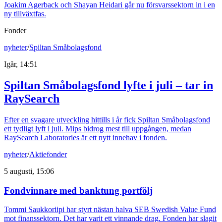
Joakim Agerback och Shayan Heidari går nu försvarssektorn in i en
ny tillväxtfas.
Fonder
nyheter
/
Spiltan Småbolagsfond
Igår, 14:51
Spiltan Småbolagsfond lyfte i juli – tar in
RaySearch
Efter en svagare utveckling hittills i år fick Spiltan Småbolagsfond
ett tydligt lyft i juli. Mips bidrog mest till uppgången, medan
RaySearch Laboratories är ett nytt innehav i fonden.
nyheter
/
Aktiefonder
5 augusti, 15:06
Fondvinnare med banktung portfölj
Tommi Saukkoriipi har styrt nästan halva SEB Swedish Value Fund
mot finanssektorn. Det har varit ett vinnande drag. Fonden har slagit