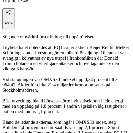
11 juni, 17:46
Dela
Stigande omvärldsbörser bidrog till uppåtrörelsen.
I nyhetsflödet noterades att EQT säljer aktier i Beijer Ref till Melker
Schörling samt att Vestum gör en miljardförsäljning. Oljepriset var
svängigt i kölvattnet av nya utspel i Irankonflikten där Donald
Trump hotade med ytterligare attacker och övertagande av den
viktiga Kharg-ön.
Vid stängningen var OMXS30-indexet upp 0,34 procent till 3
064,42. Aktier för cirka 21,4 miljarder kronor omsattes på
Stockholmsbörsen.
Bäst utveckling bland börsens större industrisektorer hade energi
med en uppgång på 1,8 procent. I andra vågskålen låg fastigheter i
botten med minus 1,1 procent.
Bland de ledande aktierna, som ingår i OMXS30-index, steg
Boliden 2,4 procent medan Saab B var upp 2,1 procent. Sämst
utveckling hade Hexagon B med minus 2,5 procent medan SCA B