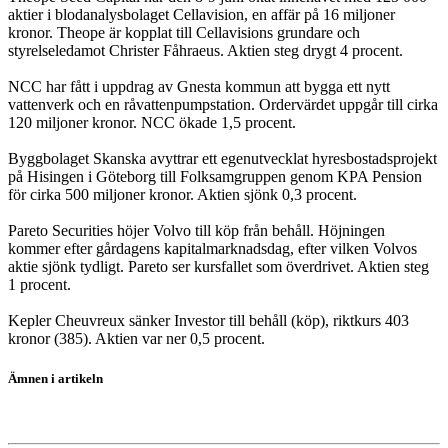
aktier i blodanalysbolaget Cellavision, en affär på 16 miljoner
kronor. Theope är kopplat till Cellavisions grundare och
styrelseledamot Christer Fåhraeus. Aktien steg drygt 4 procent.
NCC har fått i uppdrag av Gnesta kommun att bygga ett nytt
vattenverk och en råvattenpumpstation. Ordervärdet uppgår till cirka
120 miljoner kronor. NCC ökade 1,5 procent.
Byggbolaget Skanska avyttrar ett egenutvecklat hyresbostadsprojekt
på Hisingen i Göteborg till Folksamgruppen genom KPA Pension
för cirka 500 miljoner kronor. Aktien sjönk 0,3 procent.
Pareto Securities höjer Volvo till köp från behåll. Höjningen
kommer efter gårdagens kapitalmarknadsdag, efter vilken Volvos
aktie sjönk tydligt. Pareto ser kursfallet som överdrivet. Aktien steg
1 procent.
Kepler Cheuvreux sänker Investor till behåll (köp), riktkurs 403
kronor (385). Aktien var ner 0,5 procent.
Ämnen i artikeln
Stockholmsbörsen