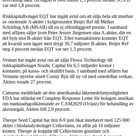
var ned 1,8 procent.
Riskkapitalbolaget EQT har ingått avtal om att sälja hela sitt innehav
av onoterade A-aktier i kylgrossisten Beijer Ref till Melker
Schörling AB (MSAB) till en ej offentliggjord premie. I samband
med affären säljer även Peter Jessen Jürgensen sina A-aktier, där en
del byts mot B-aktier från EQT. Efter transaktionen kommer EQT
att kvarstå som ägare med drygt 30,7 miljoner B-aktier. Beijer Ref
steg 4 procent medan EQT var ner 1,5 procent.
Vestum har ingått avtal om att sälja Flowa Technology till
riskkapitalbolaget Nordic Capital för 6,5 miljarder kronor i
kontanter, på kassa- och skuldfri basis. I samband med affären har
Vestums styrelse utsett Conny Ryk till ny vd med omedelbar verkan.
Aktien rusade 27 procent.
Camurus meddelade att den amerikanska läkemedelsmyndigheten
FDA har utfärdat ett Complete Response Letter för bolagets ansökan
om marknadsgodkännande av CAM2029 (Oclaiz) för behandling av
akromegali. Aktien föll 2,9 procent.
Theope Seed Capital har den 8-9 juni ökat innehavet med 125 000
aktier i blodanalysbolaget Cellavision, en affär på 16 miljoner
kronor. Theope är kopplat till Cellavisions grundare och