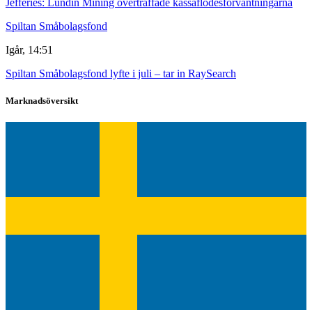
Jefferies: Lundin Mining överträffade kassaflödesförväntningarna
Spiltan Småbolagsfond
Igår, 14:51
Spiltan Småbolagsfond lyfte i juli – tar in RaySearch
Marknadsöversikt