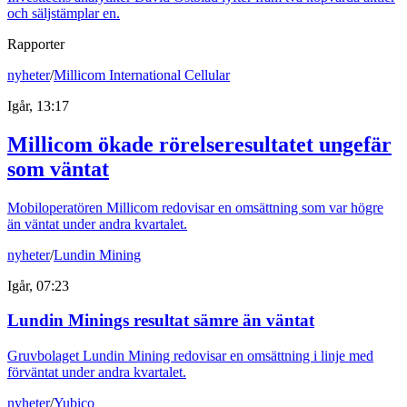
och säljstämplar en.
Rapporter
nyheter
/
Millicom International Cellular
Igår, 13:17
Millicom ökade rörelseresultatet ungefär
som väntat
Mobiloperatören Millicom redovisar en omsättning som var högre
än väntat under andra kvartalet.
nyheter
/
Lundin Mining
Igår, 07:23
Lundin Minings resultat sämre än väntat
Gruvbolaget Lundin Mining redovisar en omsättning i linje med
förväntat under andra kvartalet.
nyheter
/
Yubico