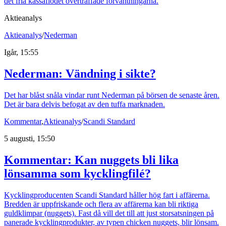
det fria kassaflödet överträffade förväntningarna.
Aktieanalys
Aktieanalys
/
Nederman
Igår, 15:55
Nederman: Vändning i sikte?
Det har blåst snåla vindar runt Nederman på börsen de senaste åren.
Det är bara delvis befogat av den tuffa marknaden.
Kommentar
,
Aktieanalys
/
Scandi Standard
5 augusti, 15:50
Kommentar: Kan nuggets bli lika
lönsamma som kycklingfilé?
Kycklingproducenten Scandi Standard håller hög fart i affärerna.
Bredden är uppfriskande och flera av affärerna kan bli riktiga
guldklimpar (nuggets). Fast då vill det till att just storsatsningen på
panerade kycklingprodukter, av typen chicken nuggets, blir lönsam.