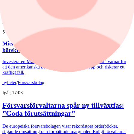
Goldman Sachs sänker riktkursen för Sandvik. Här är dagens
aktierekommendationer.
nyheter
/
Nvidia
5 augusti, 09:26
Michael Burry varnar för börstopp – ser risk för
börskrasch
Investeraren Michael Burry, känd från "The Big Short" varnar för
att den amerikanska börsen kan vara nära en topp och riskerar ett
kraftigt fall.
nyheter
/
Försvarsbolag
Igår, 17:03
Försvarsförvaltarna spår ny tillväxtfas:
”Goda förutsättningar”
De europeiska försvarsbolagen visar rekordstora orderböcker,
stigande omsättning och förbättrade marginaler. Enligt förvaltarna