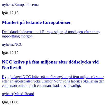
nyheter
/
Europabörserna
Igår, 12:13
Muntert på ledande Europabörser
De ledande börserna ute i Europa stiger på torsdagen efter en ny
rapporttung morgon.
nyheter
/
NCC
Igår, 12:12
NCC krävs på fem miljoner efter dödsolycka vid
Northvolt
Byggbolaget NCC krävs på en företagsbot på fem miljoner kronor
efter en arbetsplatsolycka utanför Northvolts fabrik i Skellefteå där
en person omkom och en annan skadades allvarligt.
nyheter
/
Metsä Board
Igår, 11:08