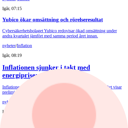
Igår, 07:15
Yubico ökar omsättning och rörelseresultat
Cybersäkerhetsbolaget Yubico redovisar ökad omsättning under
andra kvartalet jämfört med samma period året innan.
nyheter
/
Inflation
Igår, 08:19
Inflationen sjunker i takt med
energipriserna
Inflationen i juli sjönk både när det gäller KPI och KPIF. Det visar
preliminära siffror från SCB.
nyheter
/
Aktierekommendationer
Igår, 09:29
Tyska klädjätten köpstämplas