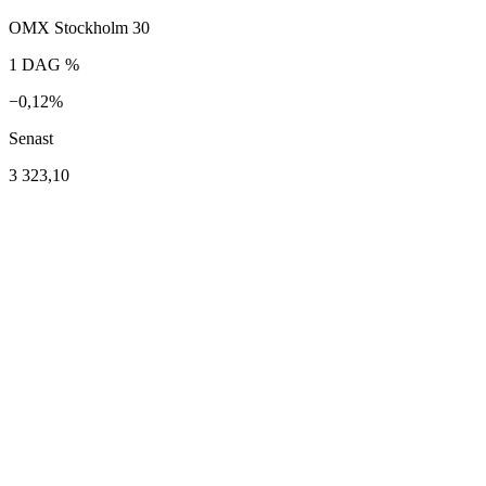
OMX Stockholm 30
1 DAG %
−0,12%
Senast
3 323,10