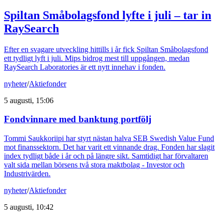
Spiltan Småbolagsfond lyfte i juli – tar in
RaySearch
Efter en svagare utveckling hittills i år fick Spiltan Småbolagsfond
ett tydligt lyft i juli. Mips bidrog mest till uppgången, medan
RaySearch Laboratories är ett nytt innehav i fonden.
nyheter
/
Aktiefonder
5 augusti, 15:06
Fondvinnare med banktung portfölj
Tommi Saukkoriipi har styrt nästan halva SEB Swedish Value Fund
mot finanssektorn. Det har varit ett vinnande drag. Fonden har slagit
index tydligt både i år och på längre sikt. Samtidigt har förvaltaren
valt sida mellan börsens två stora maktbolag - Investor och
Industrivärden.
nyheter
/
Aktiefonder
5 augusti, 10:42