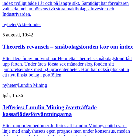
index tydligt både i år och på längre sikt. Samtidigt har förvaltaren
valt sida mellan börsens två stora maktbolag - Investor och
Industrivärden.
nyheter
/
Aktiefonder
5 augusti, 10:42
Theorells revansch – småbolagsfonden kör om index
Efter flera år av motvind har Henrietta Theorells småbolagsfond fått
upp farten. Under årets första sex månader slog fonden sitt
jämförelseindex med 5,6 procentenheter. Hon har också plockat in
ett nytt finskt bolag i portföljen.
nyheter
/
Lundin Mining
Igår, 15:36
Jefferies: Lundin Mining överträffade
kassaflödesförväntningarna
Efter rapporten bedömer Jefferies att Lundin Minings ebitda var i
linje med analyshusets egen prognos men under konsensus, medan