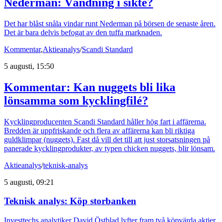
Nederman: Vändning i sikte?
Det har blåst snåla vindar runt Nederman på börsen de senaste åren.
Det är bara delvis befogat av den tuffa marknaden.
Kommentar
,
Aktieanalys
/
Scandi Standard
5 augusti, 15:50
Kommentar: Kan nuggets bli lika
lönsamma som kycklingfilé?
Kycklingproducenten Scandi Standard håller hög fart i affärerna.
Bredden är uppfriskande och flera av affärerna kan bli riktiga
guldklimpar (nuggets). Fast då vill det till att just storsatsningen på
panerade kycklingprodukter, av typen chicken nuggets, blir lönsam.
Aktieanalys
/
teknisk-analys
5 augusti, 09:21
Teknisk analys: Köp storbanken
Investtechs analytiker David Östblad lyfter fram två köpvärda aktier