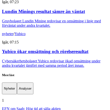
Igår, 07:23
Lundin Minings resultat sämre än väntat
Gruvbolaget Lundin Mining redovisar en omsättning i linje med
förväntat under andra kvartalet.
nyheter
/
Yubico
Igår, 07:15
Yubico ökar omsättning och rörelseresultat
Cybersäkerhetsbolaget Yubico redovisar ökad omsättning under
andra kvartalet jämfört med samma period året innan.
Mest läst
Nyheter
Analyser
1
EFN om Saab: Hög tid att sälja aktien