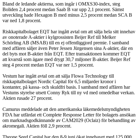
Bland de ledande aktierna, som ingår i OMXS30-index, steg
Boliden 2,4 procent medan Saab B var upp 2,1 procent. Sämst
utveckling hade Hexagon B med minus 2,5 procent medan SCA B
var ned 1,8 procent.
Riskkapitalbolaget EQT har ingått avtal om att sälja hela sitt innehav
av onoterade A-aktier i kylgrossisten Beijer Ref till Melker
Schörling AB (MSAB) till en ej offentliggjord premie. I samband
med affären säljer även Peter Jessen Jürgensen sina A-aktier, där en
del byts mot B-aktier från EQT. Efter transaktionen kommer EQT
att kvarstå som ägare med drygt 30,7 miljoner B-aktier. Beijer Ref
steg 4 procent medan EQT var ner 1,5 procent.
Vestum har ingått avtal om att sälja Flowa Technology till
riskkapitalbolaget Nordic Capital för 6,5 miljarder kronor i
kontanter, på kassa- och skuldfri basis. I samband med affären har
Vestums styrelse utsett Conny Ryk till ny vd med omedelbar verkan.
Aktien rusade 27 procent.
Camurus meddelade att den amerikanska läkemedelsmyndigheten
FDA har utfärdat ett Complete Response Letter för bolagets ansökan
om marknadsgodkännande av CAM2029 (Oclaiz) för behandling av
akromegali. Aktien föll 2,9 procent.
Theope Seed Capital har den 8-9 juni ökat innehavet med 125 000