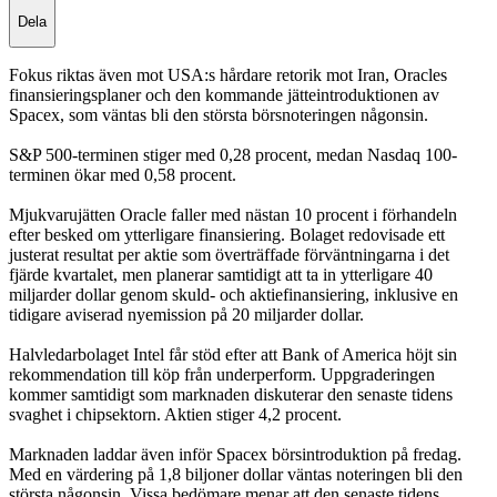
Dela
Fokus riktas även mot USA:s hårdare retorik mot Iran, Oracles
finansieringsplaner och den kommande jätteintroduktionen av
Spacex, som väntas bli den största börsnoteringen någonsin.
S&P 500-terminen stiger med 0,28 procent, medan Nasdaq 100-
terminen ökar med 0,58 procent.
Mjukvarujätten Oracle faller med nästan 10 procent i förhandeln
efter besked om ytterligare finansiering. Bolaget redovisade ett
justerat resultat per aktie som överträffade förväntningarna i det
fjärde kvartalet, men planerar samtidigt att ta in ytterligare 40
miljarder dollar genom skuld- och aktiefinansiering, inklusive en
tidigare aviserad nyemission på 20 miljarder dollar.
Halvledarbolaget Intel får stöd efter att Bank of America höjt sin
rekommendation till köp från underperform. Uppgraderingen
kommer samtidigt som marknaden diskuterar den senaste tidens
svaghet i chipsektorn. Aktien stiger 4,2 procent.
Marknaden laddar även inför Spacex börsintroduktion på fredag.
Med en värdering på 1,8 biljoner dollar väntas noteringen bli den
största någonsin. Vissa bedömare menar att den senaste tidens