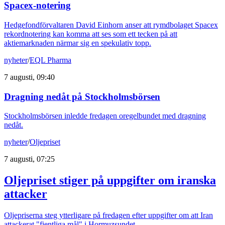
Spacex-notering
Hedgefondförvaltaren David Einhorn anser att rymdbolaget Spacex
rekordnotering kan komma att ses som ett tecken på att
aktiemarknaden närmar sig en spekulativ topp.
nyheter
/
EQL Pharma
7 augusti, 09:40
Dragning nedåt på Stockholmsbörsen
Stockholmsbörsen inledde fredagen oregelbundet med dragning
nedåt.
nyheter
/
Oljepriset
7 augusti, 07:25
Oljepriset stiger på uppgifter om iranska
attacker
Oljepriserna steg ytterligare på fredagen efter uppgifter om att Iran
attackerat "fientliga mål" i Hormuzsundet.