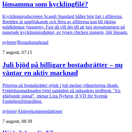
lönsamma som kycklingfilé?
Kycklingproducenten Scandi Standard håller hög fart i affärerna.
Bredden är uppfriskande och flera av affärerna kan bli riktiga
guldklimpar (nuggets). Fast då vill det till att just storsatsningen på
panerade kycklingprodukter, av typen chicken nuggets, blir lönsam.
nyheter
/
Bostadsmarknad
7 augusti, 07:15
Juli bjöd på billigare bostadsrätter – nu
väntar en aktiv marknad
Priserna på bostadsrätter sjönk i juli medan villapriserna ökade.
Fritidshusmarknaden bjöd samtidigt på månadens tredbrott. "En
glädjande signal", menar Liza Nyberg, tf VD för Svensk
Fastighetsförmedling.
nyheter
/
Aktierekommendationer
7 augusti, 08:39