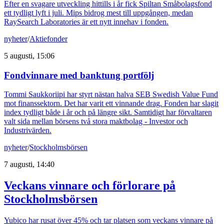
Efter en svagare utveckling hittills i år fick Spiltan Småbolagsfond
ett tydligt lyft i juli. Mips bidrog mest till uppgången, medan
RaySearch Laboratories är ett nytt innehav i fonden.
nyheter
/
Aktiefonder
5 augusti, 15:06
Fondvinnare med banktung portfölj
Tommi Saukkoriipi har styrt nästan halva SEB Swedish Value Fund
mot finanssektorn. Det har varit ett vinnande drag. Fonden har slagit
index tydligt både i år och på längre sikt. Samtidigt har förvaltaren
valt sida mellan börsens två stora maktbolag - Investor och
Industrivärden.
nyheter
/
Stockholmsbörsen
7 augusti, 14:40
Veckans vinnare och förlorare på
Stockholmsbörsen
Yubico har rusat över 45% och tar platsen som veckans vinnare på