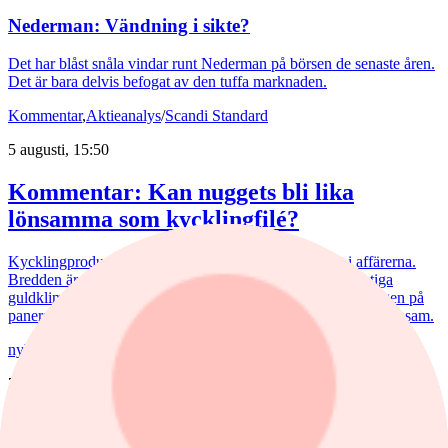
Nederman: Vändning i sikte?
Det har blåst snåla vindar runt Nederman på börsen de senaste åren.
Det är bara delvis befogat av den tuffa marknaden.
Kommentar
,
Aktieanalys
/
Scandi Standard
5 augusti, 15:50
Kommentar: Kan nuggets bli lika
lönsamma som kycklingfilé?
Kycklingproducenten Scandi Standard håller hög fart i affärerna.
Bredden är uppfriskande och flera av affärerna kan bli riktiga
guldklimpar (nuggets). Fast då vill det till att just storsatsningen på
panerade kycklingprodukter, av typen chicken nuggets, blir lönsam.
nyheter
/
Bostadsmarknad
7 augusti, 07:15
Juli bjöd på billigare bostadsrätter – nu