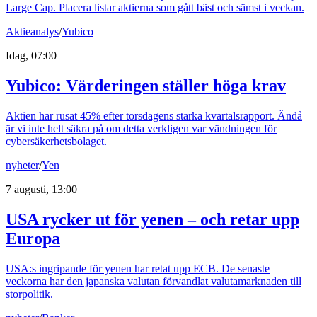
Large Cap. Placera listar aktierna som gått bäst och sämst i veckan.
Aktieanalys
/
Yubico
Idag, 07:00
Yubico: Värderingen ställer höga krav
Aktien har rusat 45% efter torsdagens starka kvartalsrapport. Ändå
är vi inte helt säkra på om detta verkligen var vändningen för
cybersäkerhetsbolaget.
nyheter
/
Yen
7 augusti, 13:00
USA rycker ut för yenen – och retar upp
Europa
USA:s ingripande för yenen har retat upp ECB. De senaste
veckorna har den japanska valutan förvandlat valutamarknaden till
storpolitik.