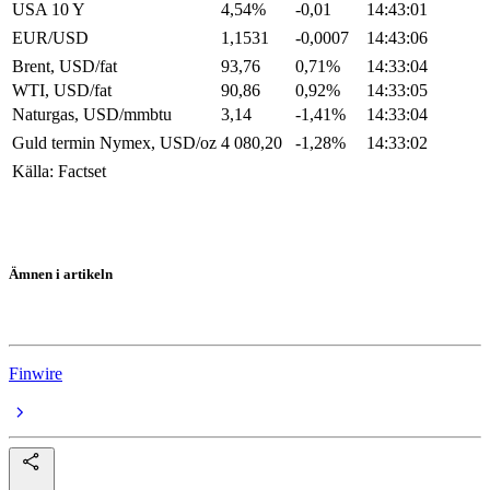
USA 10 Y
4,54%
-0,01
14:43:01
EUR/USD
1,1531
-0,0007
14:43:06
Brent, USD/fat
93,76
0,71%
14:33:04
WTI, USD/fat
90,86
0,92%
14:33:05
Naturgas, USD/mmbtu
3,14
-1,41%
14:33:04
Guld termin Nymex, USD/oz
4 080,20
-1,28%
14:33:02
Källa: Factset
Ämnen i artikeln
USA-börserna
Finwire