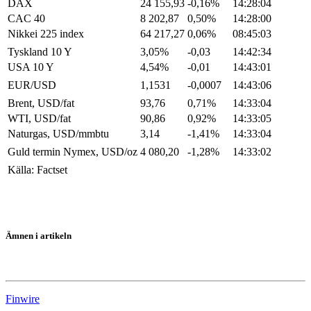
DAX
24 155,93
-0,16%
14:28:04
CAC 40
8 202,87
0,50%
14:28:00
Nikkei 225 index
64 217,27
0,06%
08:45:03
Tyskland 10 Y
3,05%
-0,03
14:42:34
USA 10 Y
4,54%
-0,01
14:43:01
EUR/USD
1,1531
-0,0007
14:43:06
Brent, USD/fat
93,76
0,71%
14:33:04
WTI, USD/fat
90,86
0,92%
14:33:05
Naturgas, USD/mmbtu
3,14
-1,41%
14:33:04
Guld termin Nymex, USD/oz
4 080,20
-1,28%
14:33:02
Källa: Factset
Ämnen i artikeln
USA-börserna
Finwire