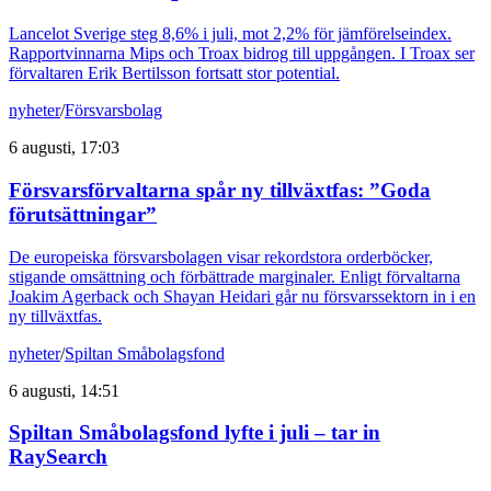
Lancelot Sverige steg 8,6% i juli, mot 2,2% för jämförelseindex.
Rapportvinnarna Mips och Troax bidrog till uppgången. I Troax ser
förvaltaren Erik Bertilsson fortsatt stor potential.
nyheter
/
Försvarsbolag
6 augusti, 17:03
Försvarsförvaltarna spår ny tillväxtfas: ”Goda
förutsättningar”
De europeiska försvarsbolagen visar rekordstora orderböcker,
stigande omsättning och förbättrade marginaler. Enligt förvaltarna
Joakim Agerback och Shayan Heidari går nu försvarssektorn in i en
ny tillväxtfas.
nyheter
/
Spiltan Småbolagsfond
6 augusti, 14:51
Spiltan Småbolagsfond lyfte i juli – tar in
RaySearch