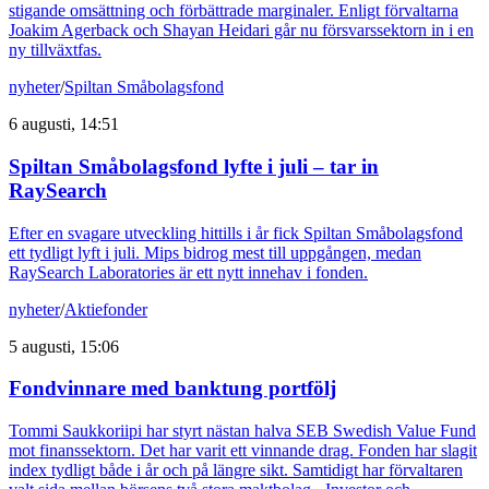
stigande omsättning och förbättrade marginaler. Enligt förvaltarna
Joakim Agerback och Shayan Heidari går nu försvarssektorn in i en
ny tillväxtfas.
nyheter
/
Spiltan Småbolagsfond
6 augusti, 14:51
Spiltan Småbolagsfond lyfte i juli – tar in
RaySearch
Efter en svagare utveckling hittills i år fick Spiltan Småbolagsfond
ett tydligt lyft i juli. Mips bidrog mest till uppgången, medan
RaySearch Laboratories är ett nytt innehav i fonden.
nyheter
/
Aktiefonder
5 augusti, 15:06
Fondvinnare med banktung portfölj
Tommi Saukkoriipi har styrt nästan halva SEB Swedish Value Fund
mot finanssektorn. Det har varit ett vinnande drag. Fonden har slagit
index tydligt både i år och på längre sikt. Samtidigt har förvaltaren