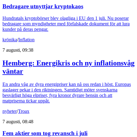
Bedragare utnyttjar kryptokaos
Hundratals kryptobörser blev olagliga i EU den 1 juli. Nu poserar
bedragare som myndigheter med förfalskade dokument för att lura
kunder på deras pengar.
krönika
/
Inflation
7 augusti, 09:38
Hemberg: Energikris och ny inflationsvåg
väntar
En andra våg av dyra energipriser kan nå oss redan i höst. Europas
gaslager pekar i den riktningen. Samtidigt möter svenskarna
besvärligt höga elpriser, fyra kronor dyrare bensin och att
matpriserna tickar uppåt.
nyheter
/
Troax
7 augusti, 08:48
Fem aktier som tog revansch i juli