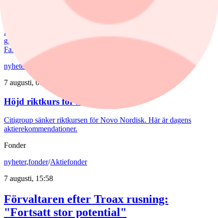
väntar en aktiv marknad
Priserna på bostadsrätter sjönk i juli medan villapriserna ökade.
Fritidshusmarknaden bjöd samtidigt på månadens tredbrott. "En
glädjande signal", menar Liza Nyberg, tf VD för Svensk
Fastighetsförmedling.
nyheter
/
Aktierekommendationer
7 augusti, 08:39
Höjd riktkurs för Nibe
Citigroup sänker riktkursen för Novo Nordisk. Här är dagens
aktierekommendationer.
Fonder
nyheter
,
fonder
/
Aktiefonder
7 augusti, 15:58
Förvaltaren efter Troax rusning:
"Fortsatt stor potential"