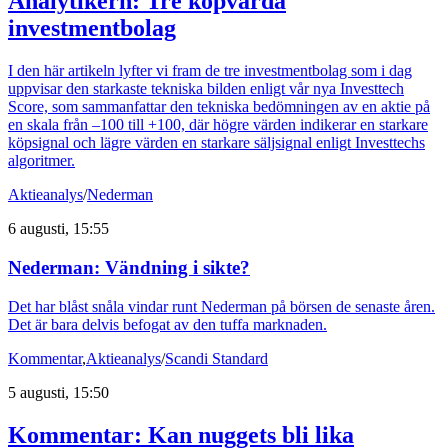
Analytikern: Tre köpvärda
investmentbolag
I den här artikeln lyfter vi fram de tre investmentbolag som i dag
uppvisar den starkaste tekniska bilden enligt vår nya Investtech
Score, som sammanfattar den tekniska bedömningen av en aktie på
en skala från –100 till +100, där högre värden indikerar en starkare
köpsignal och lägre värden en starkare säljsignal enligt Investtechs
algoritmer.
Aktieanalys
/
Nederman
6 augusti, 15:55
Nederman: Vändning i sikte?
Det har blåst snåla vindar runt Nederman på börsen de senaste åren.
Det är bara delvis befogat av den tuffa marknaden.
Kommentar
,
Aktieanalys
/
Scandi Standard
5 augusti, 15:50
Kommentar: Kan nuggets bli lika