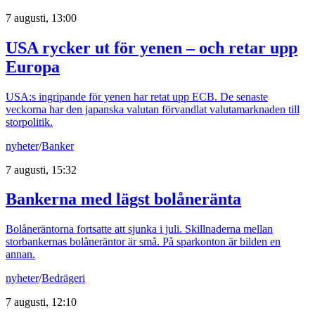
7 augusti, 13:00
USA rycker ut för yenen – och retar upp
Europa
USA:s ingripande för yenen har retat upp ECB. De senaste
veckorna har den japanska valutan förvandlat valutamarknaden till
storpolitik.
nyheter
/
Banker
7 augusti, 15:32
Bankerna med lägst bolåneränta
Bolåneräntorna fortsatte att sjunka i juli. Skillnaderna mellan
storbankernas bolåneräntor är små. På sparkonton är bilden en
annan.
nyheter
/
Bedrägeri
7 augusti, 12:10