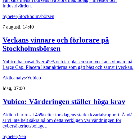
valt sida mellan börsens två stora maktbolag - Investor och
Industrivärden.
nyheter
/
Stockholmsbörsen
7 augusti, 14:40
Veckans vinnare och förlorare på
Stockholmsbörsen
Yubico har rusat över 45% och tar platsen som veckans vinnare på
Large Cap. Placera listar aktierna som gått bäst och sämst i veckan.
Aktieanalys
/
Yubico
Idag, 07:00
Yubico: Värderingen ställer höga krav
Aktien har rusat 45% efter torsdagens starka kvartalsrapport. Ändå
är vi inte helt säkra på om detta verkligen var vändningen för
cybersäkerhetsbolaget.
nyheter
/
Yen