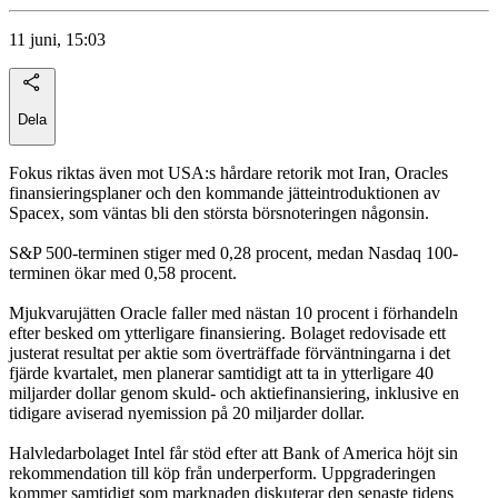
11 juni, 15:03
Dela
Fokus riktas även mot USA:s hårdare retorik mot Iran, Oracles
finansieringsplaner och den kommande jätteintroduktionen av
Spacex, som väntas bli den största börsnoteringen någonsin.
S&P 500-terminen stiger med 0,28 procent, medan Nasdaq 100-
terminen ökar med 0,58 procent.
Mjukvarujätten Oracle faller med nästan 10 procent i förhandeln
efter besked om ytterligare finansiering. Bolaget redovisade ett
justerat resultat per aktie som överträffade förväntningarna i det
fjärde kvartalet, men planerar samtidigt att ta in ytterligare 40
miljarder dollar genom skuld- och aktiefinansiering, inklusive en
tidigare aviserad nyemission på 20 miljarder dollar.
Halvledarbolaget Intel får stöd efter att Bank of America höjt sin
rekommendation till köp från underperform. Uppgraderingen
kommer samtidigt som marknaden diskuterar den senaste tidens