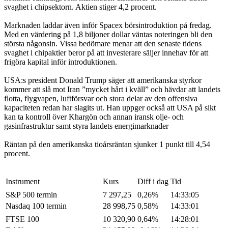
svaghet i chipsektorn. Aktien stiger 4,2 procent.
Marknaden laddar även inför Spacex börsintroduktion på fredag.
Med en värdering på 1,8 biljoner dollar väntas noteringen bli den
största någonsin. Vissa bedömare menar att den senaste tidens
svaghet i chipaktier beror på att investerare säljer innehav för att
frigöra kapital inför introduktionen.
USA:s president Donald Trump säger att amerikanska styrkor
kommer att slå mot Iran ”mycket hårt i kväll” och hävdar att landets
flotta, flygvapen, luftförsvar och stora delar av den offensiva
kapaciteten redan har slagits ut. Han uppger också att USA på sikt
kan ta kontroll över Khargön och annan iransk olje- och
gasinfrastruktur samt styra landets energimarknader
Räntan på den amerikanska tioårsräntan sjunker 1 punkt till 4,54
procent.
Instrument
Kurs
Diff i dag
Tid
S&P 500 termin
7 297,25
0,26%
14:33:05
Nasdaq 100 termin
28 998,75
0,58%
14:33:01
FTSE 100
10 320,90
0,64%
14:28:01