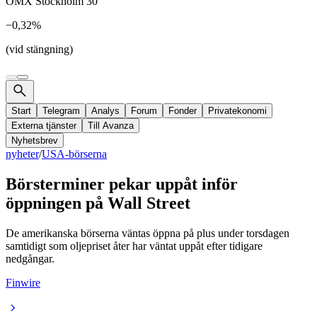
OMX Stockholm 30
−0,32%
(vid stängning)
Start
Telegram
Analys
Forum
Fonder
Privatekonomi
Externa tjänster
Till Avanza
Nyhetsbrev
nyheter
/
USA-börserna
Börsterminer pekar uppåt inför
öppningen på Wall Street
De amerikanska börserna väntas öppna på plus under torsdagen
samtidigt som oljepriset åter har väntat uppåt efter tidigare
nedgångar.
Finwire