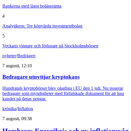
Bankerna med lägst bolåneränta
4
Analytikern: Tre köpvärda investmentbolag
5
Veckans vinnare och förlorare på Stockholmsbörsen
nyheter
/
Bedrägeri
7 augusti, 12:10
Bedragare utnyttjar kryptokaos
Hundratals kryptobörser blev olagliga i EU den 1 juli. Nu poserar
bedragare som myndigheter med förfalskade dokument för att lura
kunder på deras pengar.
krönika
/
Inflation
7 augusti, 09:38