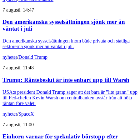
7 augusti, 14:47
Den amerikanska sysselsättningen sjönk mer än
väntat i juli
Den amerikanska sysselsättningen inom både privata och statliga
sektorerna sjönk mer än väntat i juli.
nyheter
/
Donald Trump
7 augusti, 11:48
Trump: Räntebeslut är inte enbart upp till Warsh
USA:s president Donald Trump säger att det bara är "lite grann" upp
till Fed-chefen Kevin Warsh om centralbanken avstår från att höja
räntan före valet.
nyheter
/
SpaceX
7 augusti, 11:00
Einhorn varnar för spekulativ börstopp efter