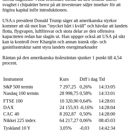
svaghet i chipaktier beror på att investerare säljer innehav för att
frigöra kapital inför introduktionen.
USA:s president Donald Trump säger att amerikanska styrkor
kommer att slå mot Iran ”mycket hårt i kväll” och hävdar att landets
flotta, flygvapen, luftförsvar och stora delar av den offensiva
kapaciteten redan har slagits ut. Han uppger också att USA på sikt
kan ta kontroll över Khargön och annan iransk olje- och
gasinfrastruktur samt styra landets energimarknader
Räntan på den amerikanska tioårsräntan sjunker 1 punkt till 4,54
procent.
Instrument
Kurs
Diff i dag
Tid
S&P 500 termin
7 297,25
0,26%
14:33:05
Nasdaq 100 termin
28 998,75
0,58%
14:33:01
FTSE 100
10 320,90
0,64%
14:28:01
DAX
24 155,93
-0,16%
14:28:04
CAC 40
8 202,87
0,50%
14:28:00
Nikkei 225 index
64 217,27
0,06%
08:45:03
Tyskland 10 Y
3,05%
-0,03
14:42:34