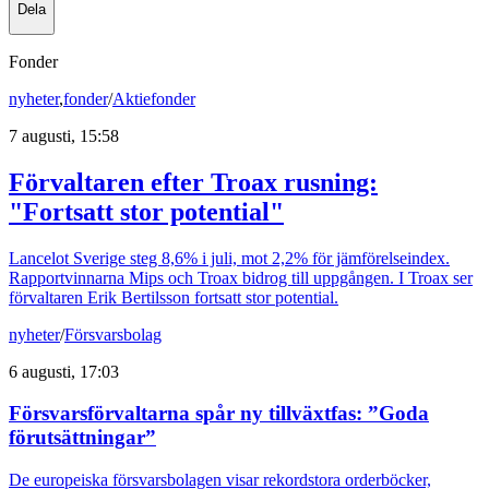
Dela
Fonder
nyheter
,
fonder
/
Aktiefonder
7 augusti, 15:58
Förvaltaren efter Troax rusning:
"Fortsatt stor potential"
Lancelot Sverige steg 8,6% i juli, mot 2,2% för jämförelseindex.
Rapportvinnarna Mips och Troax bidrog till uppgången. I Troax ser
förvaltaren Erik Bertilsson fortsatt stor potential.
nyheter
/
Försvarsbolag
6 augusti, 17:03
Försvarsförvaltarna spår ny tillväxtfas: ”Goda
förutsättningar”
De europeiska försvarsbolagen visar rekordstora orderböcker,