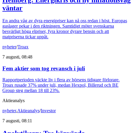
Hemberg: Energikris och ny inflationsvåg
väntar
En andra våg av dyra energipriser kan nå oss redan i höst. Europas
gaslager pekar i den riktningen. Samtidigt möter svenskarna
besvärligt höga elpriser, fyra kronor dyrare bensin och att
matpriserna tickar uppåt.
nyheter
/
Troax
7 augusti, 08:48
Fem aktier som tog revansch i juli
Rapportperioden väckte liv i flera av börsens tidigare förlorare.
Troax rusade 37% under juli, medan Hexpol, Billerud och BE
Group steg mellan 18 till 23%.
Aktieanalys
nyheter
,
Aktieanalys
/
Investor
7 augusti, 08:11