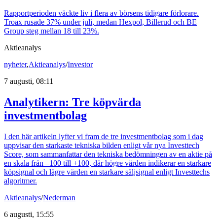
Rapportperioden väckte liv i flera av börsens tidigare förlorare.
Troax rusade 37% under juli, medan Hexpol, Billerud och BE
Group steg mellan 18 till 23%.
Aktieanalys
nyheter
,
Aktieanalys
/
Investor
7 augusti, 08:11
Analytikern: Tre köpvärda
investmentbolag
I den här artikeln lyfter vi fram de tre investmentbolag som i dag
uppvisar den starkaste tekniska bilden enligt vår nya Investtech
Score, som sammanfattar den tekniska bedömningen av en aktie på
en skala från –100 till +100, där högre värden indikerar en starkare
köpsignal och lägre värden en starkare säljsignal enligt Investtechs
algoritmer.
Aktieanalys
/
Nederman
6 augusti, 15:55