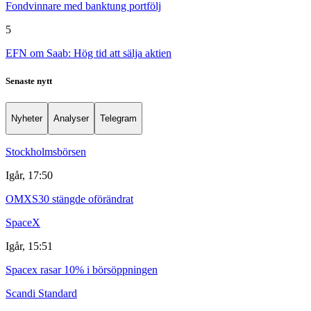
Fondvinnare med banktung portfölj
5
EFN om Saab: Hög tid att sälja aktien
Senaste nytt
Nyheter
Analyser
Telegram
Stockholmsbörsen
Igår, 17:50
OMXS30 stängde oförändrat
SpaceX
Igår, 15:51
Spacex rasar 10% i börsöppningen
Scandi Standard