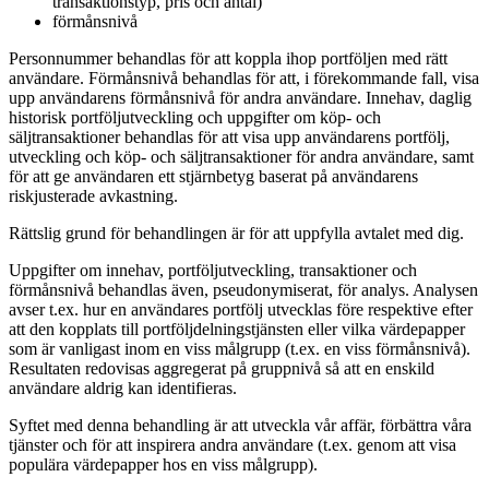
transaktionstyp, pris och antal)
förmånsnivå
Personnummer behandlas för att koppla ihop portföljen med rätt
användare. Förmånsnivå behandlas för att, i förekommande fall, visa
upp användarens förmånsnivå för andra användare. Innehav, daglig
historisk portföljutveckling och uppgifter om köp- och
säljtransaktioner behandlas för att visa upp användarens portfölj,
utveckling och köp- och säljtransaktioner för andra användare, samt
för att ge användaren ett stjärnbetyg baserat på användarens
riskjusterade avkastning.
Rättslig grund för behandlingen är för att uppfylla avtalet med dig.
Uppgifter om innehav, portföljutveckling, transaktioner och
förmånsnivå behandlas även, pseudonymiserat, för analys. Analysen
avser t.ex. hur en användares portfölj utvecklas före respektive efter
att den kopplats till portföljdelningstjänsten eller vilka värdepapper
som är vanligast inom en viss målgrupp (t.ex. en viss förmånsnivå).
Resultaten redovisas aggregerat på gruppnivå så att en enskild
användare aldrig kan identifieras.
Syftet med denna behandling är att utveckla vår affär, förbättra våra
tjänster och för att inspirera andra användare (t.ex. genom att visa
populära värdepapper hos en viss målgrupp).