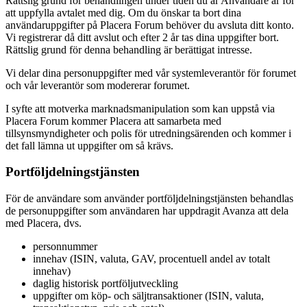
Rättslig grund för behandlingen under tiden du är Användare är för
att uppfylla avtalet med dig. Om du önskar ta bort dina
användaruppgifter på Placera Forum behöver du avsluta ditt konto.
Vi registrerar då ditt avslut och efter 2 år tas dina uppgifter bort.
Rättslig grund för denna behandling är berättigat intresse.
Vi delar dina personuppgifter med vår systemleverantör för forumet
och vår leverantör som modererar forumet.
I syfte att motverka marknadsmanipulation som kan uppstå via
Placera Forum kommer Placera att samarbeta med
tillsynsmyndigheter och polis för utredningsärenden och kommer i
det fall lämna ut uppgifter om så krävs.
Portföljdelningstjänsten
För de användare som använder portföljdelningstjänsten behandlas
de personuppgifter som användaren har uppdragit Avanza att dela
med Placera, dvs.
personnummer
innehav (ISIN, valuta, GAV, procentuell andel av totalt
innehav)
daglig historisk portföljutveckling
uppgifter om köp- och säljtransaktioner (ISIN, valuta,