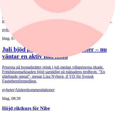
Kycklingproducenten Scandi Standard håller hög fart i affärerna.
Bredden är uppfriskande och flera av affärerna kan bli riktiga
guldklimpar (nuggets). Fast då vill det till att just storsatsningen på
panerade kycklingprodukter, av typen chicken nuggets, blir lönsam.
nyheter
/
Bostadsmarknad
Idag, 07:15
Juli bjöd på billigare bostadsrätter – nu
väntar en aktiv marknad
Priserna på bostadsrätter sjönk i juli medan villapriserna ökade.
Fritidshusmarknaden bjöd samtidigt på månadens tredbrott. "En
glädjande signal", menar Liza Nyberg, tf VD för Svensk
Fastighetsförmedling.
nyheter
/
Aktierekommendationer
Idag, 08:39
Höjd riktkurs för Nibe