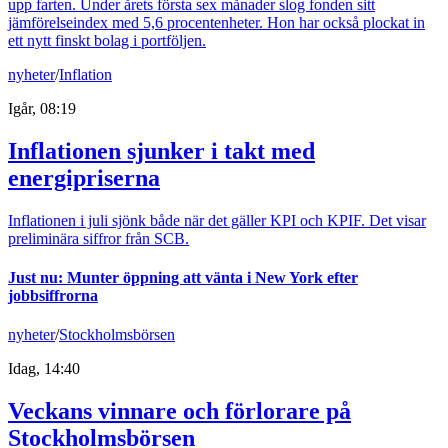
upp farten. Under årets första sex månader slog fonden sitt
jämförelseindex med 5,6 procentenheter. Hon har också plockat in
ett nytt finskt bolag i portföljen.
nyheter
/
Inflation
Igår, 08:19
Inflationen sjunker i takt med
energipriserna
Inflationen i juli sjönk både när det gäller KPI och KPIF. Det visar
preliminära siffror från SCB.
Just nu
:
Munter öppning att vänta i New York efter
jobbsiffrorna
nyheter
/
Stockholmsbörsen
Idag, 14:40
Veckans vinnare och förlorare på
Stockholmsbörsen