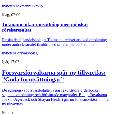
nyheter
/
Tokmanni Group
Idag, 07:09
Tokmanni ökar omsättning men minskar
rörelseresultat
Finska detaljhandelsbolaget Tokmanni redovisar ökad omsättning
under andra kvartalet jämfört med samma period året innan.
nyheter
/
Försvarsbolag
Igår, 17:03
Försvarsförvaltarna spår ny tillväxtfas:
”Goda förutsättningar”
De europeiska försvarsbolagen visar rekordstora orderböcker,
stigande omsättning och förbättrade marginaler. Enligt förvaltarna
Joakim Agerback och Shayan Heidari går nu försvarssektorn in i en
ny tillväxtfas.
Fonder