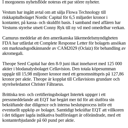
I morgonens nyhetsflöde noteras ett par större nyheter.
Vestum har ingått avtal om att sälja Flowa Technology till
riskkapitalbolaget Nordic Capital för 6,5 miljarder kronor i
kontanter, på kassa- och skuldfri basis. I samband med affären har
Vestums styrelse utsett Conny Ryk till ny vd med omedelbar verkan.
Camurus meddelar att den amerikanska läkemedelsmyndigheten
FDA har utfärdat ett Complete Response Letter för bolagets ansökan
om marknadsgodkännande av CAM2029 (Oclaiz) för behandling av
akromegali.
Theope Seed Capital har den 8-9 juni ökat innehavet med 125 000
aktier i blodanalysbolaget Cellavision. Den totala köpesumman
uppgår till 15,98 miljoner kronor med ett genomsnittspris på 127,86
kronor per aktie. Theope är kopplat till Cellavisions grundare och
styrelseledamot Christer Fåhraeus.
Brittiska test- och certifieringsbolaget Intertek uppger i ett
pressmeddelande att EQT har begärt mer tid för att slutföra sin
bekräftande due diligence och interna beslutsprocess inför ett
eventuellt uppköp av bolaget. Samtidigt bekräftar EQT att villkoren
i det tidigare lagda indikativa budförslaget är oförändrade, med ett
kontanterbjudande på 60 pund per aktie.