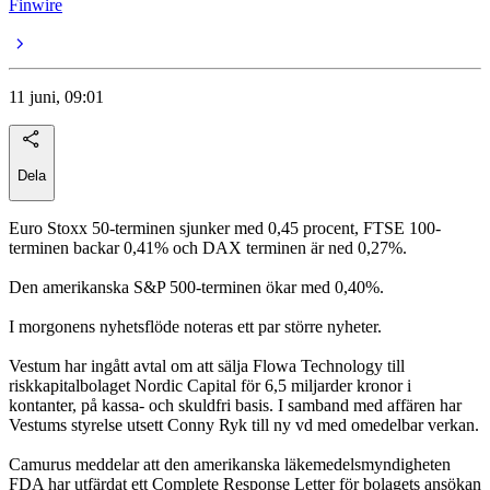
Finwire
11 juni, 09:01
Dela
Euro Stoxx 50-terminen sjunker med 0,45 procent, FTSE 100-
terminen backar 0,41% och DAX terminen är ned 0,27%.
Den amerikanska S&P 500-terminen ökar med 0,40%.
I morgonens nyhetsflöde noteras ett par större nyheter.
Vestum har ingått avtal om att sälja Flowa Technology till
riskkapitalbolaget Nordic Capital för 6,5 miljarder kronor i
kontanter, på kassa- och skuldfri basis. I samband med affären har
Vestums styrelse utsett Conny Ryk till ny vd med omedelbar verkan.
Camurus meddelar att den amerikanska läkemedelsmyndigheten
FDA har utfärdat ett Complete Response Letter för bolagets ansökan