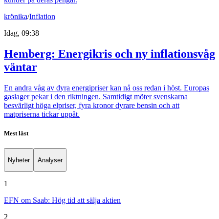
krönika
/
Inflation
Idag, 09:38
Hemberg: Energikris och ny inflationsvåg
väntar
En andra våg av dyra energipriser kan nå oss redan i höst. Europas
gaslager pekar i den riktningen. Samtidigt möter svenskarna
besvärligt höga elpriser, fyra kronor dyrare bensin och att
matpriserna tickar uppåt.
Mest läst
Nyheter
Analyser
1
EFN om Saab: Hög tid att sälja aktien
2