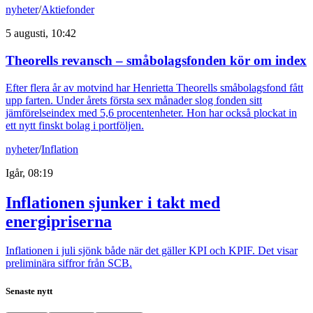
nyheter
/
Aktiefonder
5 augusti, 10:42
Theorells revansch – småbolagsfonden kör om index
Efter flera år av motvind har Henrietta Theorells småbolagsfond fått
upp farten. Under årets första sex månader slog fonden sitt
jämförelseindex med 5,6 procentenheter. Hon har också plockat in
ett nytt finskt bolag i portföljen.
nyheter
/
Inflation
Igår, 08:19
Inflationen sjunker i takt med
energipriserna
Inflationen i juli sjönk både när det gäller KPI och KPIF. Det visar
preliminära siffror från SCB.
Senaste nytt