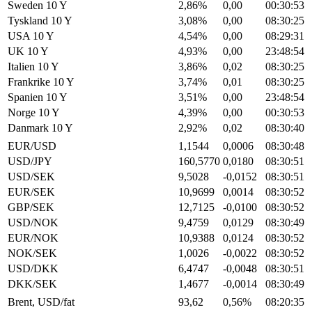
Sweden 10 Y
2,86%
0,00
00:30:53
Tyskland 10 Y
3,08%
0,00
08:30:25
USA 10 Y
4,54%
0,00
08:29:31
UK 10 Y
4,93%
0,00
23:48:54
Italien 10 Y
3,86%
0,02
08:30:25
Frankrike 10 Y
3,74%
0,01
08:30:25
Spanien 10 Y
3,51%
0,00
23:48:54
Norge 10 Y
4,39%
0,00
00:30:53
Danmark 10 Y
2,92%
0,02
08:30:40
EUR/USD
1,1544
0,0006
08:30:48
USD/JPY
160,5770
0,0180
08:30:51
USD/SEK
9,5028
-0,0152
08:30:51
EUR/SEK
10,9699
0,0014
08:30:52
GBP/SEK
12,7125
-0,0100
08:30:52
USD/NOK
9,4759
0,0129
08:30:49
EUR/NOK
10,9388
0,0124
08:30:52
NOK/SEK
1,0026
-0,0022
08:30:52
USD/DKK
6,4747
-0,0048
08:30:51
DKK/SEK
1,4677
-0,0014
08:30:49
Brent, USD/fat
93,62
0,56%
08:20:35