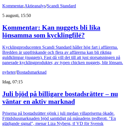
Kommentar
,
Aktieanalys
/
Scandi Standard
5 augusti, 15:50
Kommentar: Kan nuggets bli lika
lönsamma som kycklingfilé?
Kycklingproducenten Scandi Standard håller hög fart i affärerna.
Bredden är uppfriskande och flera av affärerna kan bli riktiga
guldklimpar (nuggets). Fast då vill det till att just storsatsningen på
panerade kycklingprodukter, av typen chicken nuggets, blir lönsam.
nyheter
/
Bostadsmarknad
Idag, 07:15
Juli bjöd på billigare bostadsrätter – nu
väntar en aktiv marknad
Priserna på bostadsrätter sjönk i juli medan villapriserna ökade.
Fritidshusmarknaden bjöd samtidigt på månadens tredbrott. "En
glädjande signal", menar Liza Nyberg, tf VD för Svensk