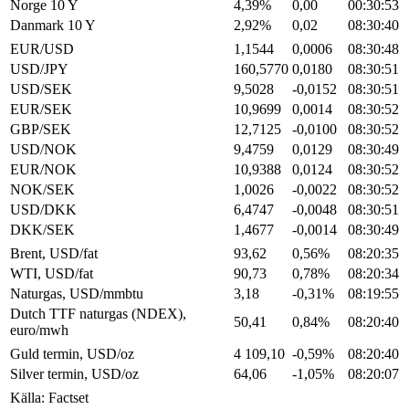
Norge 10 Y
4,39%
0,00
00:30:53
Danmark 10 Y
2,92%
0,02
08:30:40
EUR/USD
1,1544
0,0006
08:30:48
USD/JPY
160,5770
0,0180
08:30:51
USD/SEK
9,5028
-0,0152
08:30:51
EUR/SEK
10,9699
0,0014
08:30:52
GBP/SEK
12,7125
-0,0100
08:30:52
USD/NOK
9,4759
0,0129
08:30:49
EUR/NOK
10,9388
0,0124
08:30:52
NOK/SEK
1,0026
-0,0022
08:30:52
USD/DKK
6,4747
-0,0048
08:30:51
DKK/SEK
1,4677
-0,0014
08:30:49
Brent, USD/fat
93,62
0,56%
08:20:35
WTI, USD/fat
90,73
0,78%
08:20:34
Naturgas, USD/mmbtu
3,18
-0,31%
08:19:55
Dutch TTF naturgas (NDEX),
50,41
0,84%
08:20:40
euro/mwh
Guld termin, USD/oz
4 109,10
-0,59%
08:20:40
Silver termin, USD/oz
64,06
-1,05%
08:20:07
Källa: Factset