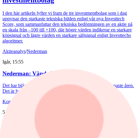
I den här artikeln lyfter vi fram de tre investmentbolag som i dag
uppvisar den starkaste tekniska bilden enligt vår nya Investtech
Score, som sammanfattar den tekniska bedömningen av en aktie på
en skala från –100 till +100, där högre värden indikerar en starkare
köpsignal och lägre värden en starkare säljsignal enligt Investtechs
algoritmer.
Aktieanalys
/
Nederman
Igår, 15:55
Nederman: Vändning i sikte?
Det har blåst snåla vindar runt Nederman på börsen de senaste åren.
Det är bara delvis befogat av den tuffa marknaden.
Kommentar
,
Aktieanalys
/
Scandi Standard
5 augusti, 15:50
Kommentar: Kan nuggets bli lika
lönsamma som kycklingfilé?