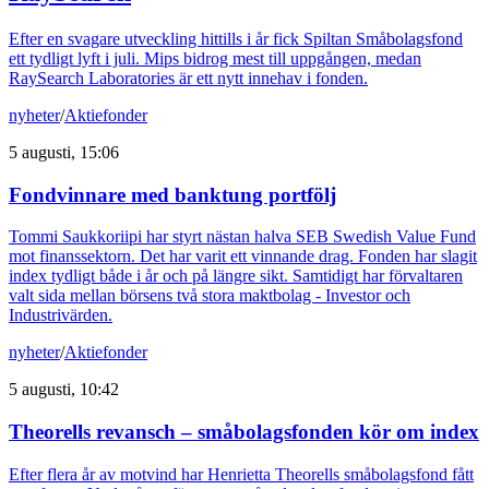
Efter en svagare utveckling hittills i år fick Spiltan Småbolagsfond
ett tydligt lyft i juli. Mips bidrog mest till uppgången, medan
RaySearch Laboratories är ett nytt innehav i fonden.
nyheter
/
Aktiefonder
5 augusti, 15:06
Fondvinnare med banktung portfölj
Tommi Saukkoriipi har styrt nästan halva SEB Swedish Value Fund
mot finanssektorn. Det har varit ett vinnande drag. Fonden har slagit
index tydligt både i år och på längre sikt. Samtidigt har förvaltaren
valt sida mellan börsens två stora maktbolag - Investor och
Industrivärden.
nyheter
/
Aktiefonder
5 augusti, 10:42
Theorells revansch – småbolagsfonden kör om index
Efter flera år av motvind har Henrietta Theorells småbolagsfond fått