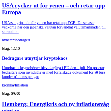
USA rycker ut för yenen – och retar upp
Europa
USA:s ingripande för yenen har retat upp ECB. De senaste
veckorna har den japanska valutan förvandlat valutamarknaden till
storpolitik.
nyheter
/
Bedrägeri
Idag, 12:10
Bedragare utnyttjar kryptokaos
Hundratals kryptobörser blev olagliga i EU den 1 juli. Nu poserar
bedragare som myndigheter med förfalskade dokument för att lura
kunder på deras pengar.
krönika
/
Inflation
Idag, 09:38
Hemberg: Energikris och ny inflationsvåg
väntar