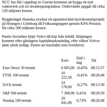
NCC har fått i uppdrag av Gnesta kommun att bygga ett nytt
vattenverk och en råvattenpumpstation. Ordervärdet uppgår till cirka
120 miljoner kronor.
Byggbolaget Skanska avyttrar ett egenutvecklat hyresbostadsprojekt
på Hisingen i Göteborg till Folksamgruppen genom KPA Pension
för cirka 500 miljoner kronor.
Pareto Securities höjer Volvo till köp från behåll. Höjningen
kommer efter gårdagens kapitalmarknadsdag, efter vilken Volvos
aktie sjönk tydligt. Pareto ser kursfallet som överdrivet.
Diff i
Kurs
Tid
dag
Euro Stoxx 50 termin
6 005,00
-0,45%
08:15:37
10
FTSE 100 termin
-0,41%
08:20:48
222,50
24
DAX termin
-0,27%
08:15:39
178,00
S&P 500 termin
7 308,00
0,41%
08:20:50
29
Nasdaq 100 termin
0,73%
08:20:48
041,00