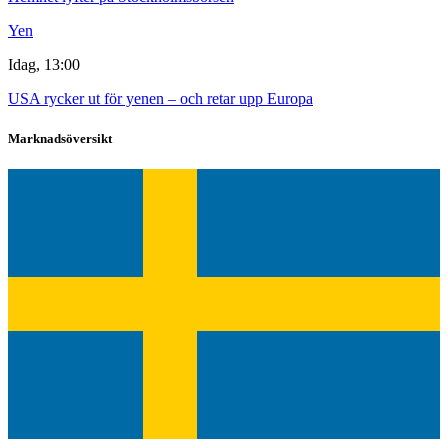
Yen
Idag, 13:00
USA rycker ut för yenen – och retar upp Europa
Marknadsöversikt