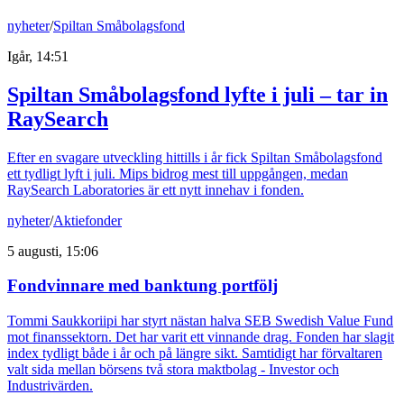
nyheter
/
Spiltan Småbolagsfond
Igår, 14:51
Spiltan Småbolagsfond lyfte i juli – tar in
RaySearch
Efter en svagare utveckling hittills i år fick Spiltan Småbolagsfond
ett tydligt lyft i juli. Mips bidrog mest till uppgången, medan
RaySearch Laboratories är ett nytt innehav i fonden.
nyheter
/
Aktiefonder
5 augusti, 15:06
Fondvinnare med banktung portfölj
Tommi Saukkoriipi har styrt nästan halva SEB Swedish Value Fund
mot finanssektorn. Det har varit ett vinnande drag. Fonden har slagit
index tydligt både i år och på längre sikt. Samtidigt har förvaltaren
valt sida mellan börsens två stora maktbolag - Investor och
Industrivärden.