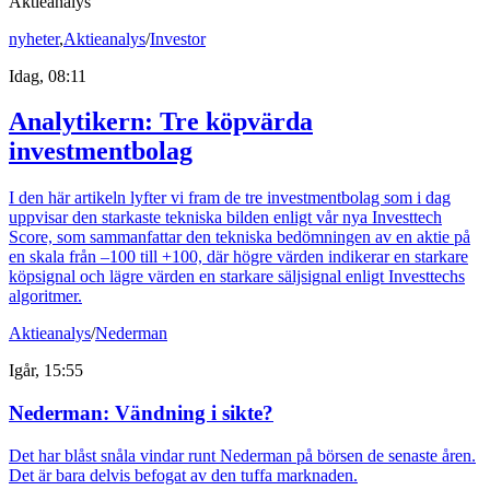
Aktieanalys
nyheter
,
Aktieanalys
/
Investor
Idag, 08:11
Analytikern: Tre köpvärda
investmentbolag
I den här artikeln lyfter vi fram de tre investmentbolag som i dag
uppvisar den starkaste tekniska bilden enligt vår nya Investtech
Score, som sammanfattar den tekniska bedömningen av en aktie på
en skala från –100 till +100, där högre värden indikerar en starkare
köpsignal och lägre värden en starkare säljsignal enligt Investtechs
algoritmer.
Aktieanalys
/
Nederman
Igår, 15:55
Nederman: Vändning i sikte?
Det har blåst snåla vindar runt Nederman på börsen de senaste åren.
Det är bara delvis befogat av den tuffa marknaden.