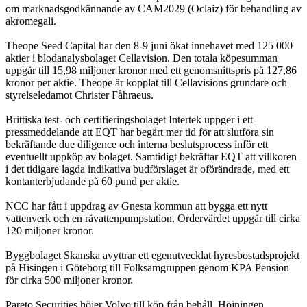
om marknadsgodkännande av CAM2029 (Oclaiz) för behandling av
akromegali.
Theope Seed Capital har den 8-9 juni ökat innehavet med 125 000
aktier i blodanalysbolaget Cellavision. Den totala köpesumman
uppgår till 15,98 miljoner kronor med ett genomsnittspris på 127,86
kronor per aktie. Theope är kopplat till Cellavisions grundare och
styrelseledamot Christer Fåhraeus.
Brittiska test- och certifieringsbolaget Intertek uppger i ett
pressmeddelande att EQT har begärt mer tid för att slutföra sin
bekräftande due diligence och interna beslutsprocess inför ett
eventuellt uppköp av bolaget. Samtidigt bekräftar EQT att villkoren
i det tidigare lagda indikativa budförslaget är oförändrade, med ett
kontanterbjudande på 60 pund per aktie.
NCC har fått i uppdrag av Gnesta kommun att bygga ett nytt
vattenverk och en råvattenpumpstation. Ordervärdet uppgår till cirka
120 miljoner kronor.
Byggbolaget Skanska avyttrar ett egenutvecklat hyresbostadsprojekt
på Hisingen i Göteborg till Folksamgruppen genom KPA Pension
för cirka 500 miljoner kronor.
Pareto Securities höjer Volvo till köp från behåll. Höjningen