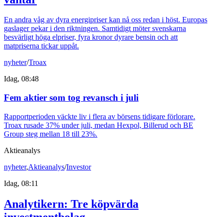
En andra våg av dyra energipriser kan nå oss redan i höst. Europas
gaslager pekar i den riktningen. Samtidigt möter svenskarna
besvärligt höga elpriser, fyra kronor dyrare bensin och att
matpriserna tickar uppåt.
nyheter
/
Troax
Idag, 08:48
Fem aktier som tog revansch i juli
Rapportperioden väckte liv i flera av börsens tidigare förlorare.
Troax rusade 37% under juli, medan Hexpol, Billerud och BE
Group steg mellan 18 till 23%.
Aktieanalys
nyheter
,
Aktieanalys
/
Investor
Idag, 08:11
Analytikern: Tre köpvärda
investmentbolag