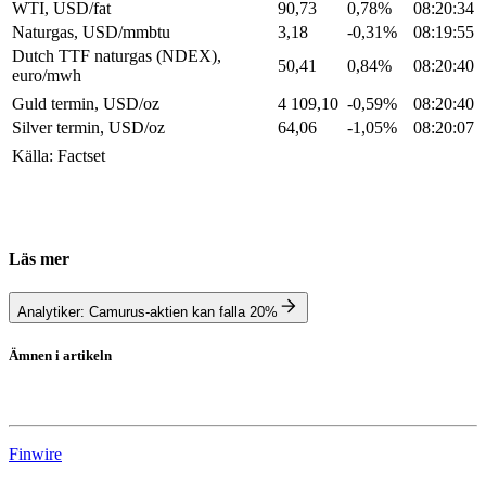
WTI, USD/fat
90,73
0,78%
08:20:34
Naturgas, USD/mmbtu
3,18
-0,31%
08:19:55
Dutch TTF naturgas (NDEX),
50,41
0,84%
08:20:40
euro/mwh
Guld termin, USD/oz
4 109,10
-0,59%
08:20:40
Silver termin, USD/oz
64,06
-1,05%
08:20:07
Källa: Factset
Läs mer
Analytiker: Camurus-aktien kan falla 20%
Ämnen i artikeln
Stockholmsbörsen
Finwire