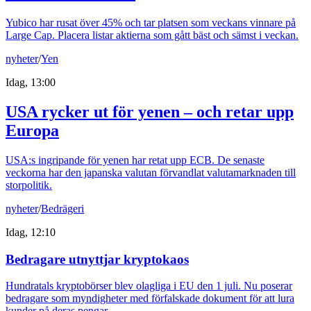
Yubico har rusat över 45% och tar platsen som veckans vinnare på
Large Cap. Placera listar aktierna som gått bäst och sämst i veckan.
nyheter
/
Yen
Idag, 13:00
USA rycker ut för yenen – och retar upp
Europa
USA:s ingripande för yenen har retat upp ECB. De senaste
veckorna har den japanska valutan förvandlat valutamarknaden till
storpolitik.
nyheter
/
Bedrägeri
Idag, 12:10
Bedragare utnyttjar kryptokaos
Hundratals kryptobörser blev olagliga i EU den 1 juli. Nu poserar
bedragare som myndigheter med förfalskade dokument för att lura
kunder på deras pengar.