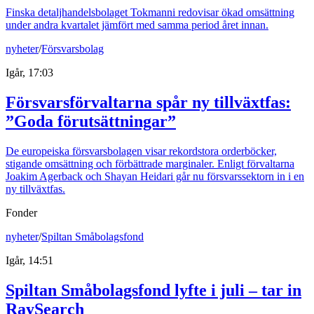
Finska detaljhandelsbolaget Tokmanni redovisar ökad omsättning
under andra kvartalet jämfört med samma period året innan.
nyheter
/
Försvarsbolag
Igår, 17:03
Försvarsförvaltarna spår ny tillväxtfas:
”Goda förutsättningar”
De europeiska försvarsbolagen visar rekordstora orderböcker,
stigande omsättning och förbättrade marginaler. Enligt förvaltarna
Joakim Agerback och Shayan Heidari går nu försvarssektorn in i en
ny tillväxtfas.
Fonder
nyheter
/
Spiltan Småbolagsfond
Igår, 14:51
Spiltan Småbolagsfond lyfte i juli – tar in
RaySearch