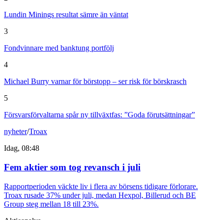
Lundin Minings resultat sämre än väntat
3
Fondvinnare med banktung portfölj
4
Michael Burry varnar för börstopp – ser risk för börskrasch
5
Försvarsförvaltarna spår ny tillväxtfas: ”Goda förutsättningar”
nyheter
/
Troax
Idag, 08:48
Fem aktier som tog revansch i juli
Rapportperioden väckte liv i flera av börsens tidigare förlorare.
Troax rusade 37% under juli, medan Hexpol, Billerud och BE
Group steg mellan 18 till 23%.