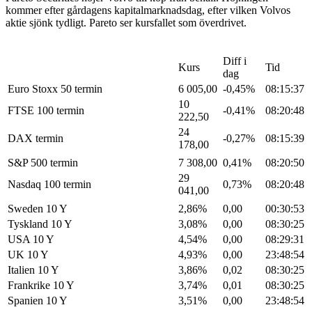
kommer efter gårdagens kapitalmarknadsdag, efter vilken Volvos
aktie sjönk tydligt. Pareto ser kursfallet som överdrivet.
Diff i
Kurs
Tid
dag
Euro Stoxx 50 termin
6 005,00
-0,45%
08:15:37
10
FTSE 100 termin
-0,41%
08:20:48
222,50
24
DAX termin
-0,27%
08:15:39
178,00
S&P 500 termin
7 308,00
0,41%
08:20:50
29
Nasdaq 100 termin
0,73%
08:20:48
041,00
Sweden 10 Y
2,86%
0,00
00:30:53
Tyskland 10 Y
3,08%
0,00
08:30:25
USA 10 Y
4,54%
0,00
08:29:31
UK 10 Y
4,93%
0,00
23:48:54
Italien 10 Y
3,86%
0,02
08:30:25
Frankrike 10 Y
3,74%
0,01
08:30:25
Spanien 10 Y
3,51%
0,00
23:48:54