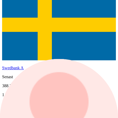
Swedbank A
Senast
388,30
1 dag %
0,91%
Köp
Sälj