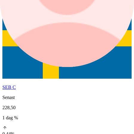
SEB C
Senast
228,50
1 dag %
0,44%