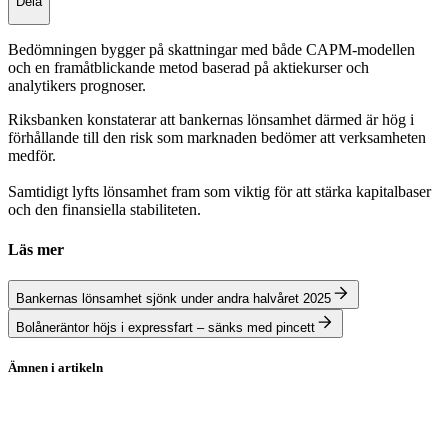
Dela
Bedömningen bygger på skattningar med både CAPM-modellen
och en framåtblickande metod baserad på aktiekurser och
analytikers prognoser.
Riksbanken konstaterar att bankernas lönsamhet därmed är hög i
förhållande till den risk som marknaden bedömer att verksamheten
medför.
Samtidigt lyfts lönsamhet fram som viktig för att stärka kapitalbaser
och den finansiella stabiliteten.
Läs mer
Bankernas lönsamhet sjönk under andra halvåret 2025
Bolåneräntor höjs i expressfart – sänks med pincett
Ämnen i artikeln
Handelsbanken
Swedbank