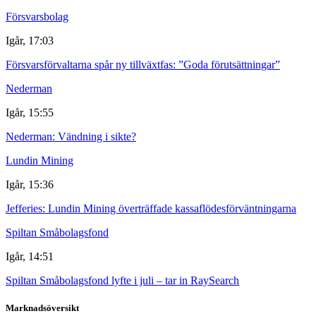
Försvarsbolag
Igår, 17:03
Försvarsförvaltarna spår ny tillväxtfas: ”Goda förutsättningar”
Nederman
Igår, 15:55
Nederman: Vändning i sikte?
Lundin Mining
Igår, 15:36
Jefferies: Lundin Mining överträffade kassaflödesförväntningarna
Spiltan Småbolagsfond
Igår, 14:51
Spiltan Småbolagsfond lyfte i juli – tar in RaySearch
Marknadsöversikt