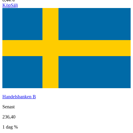
Köp
Sälj
Handelsbanken B
Senast
236,40
1 dag %