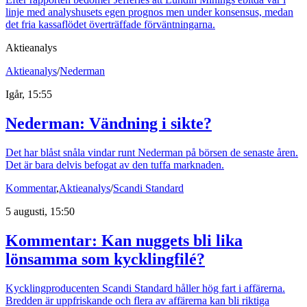
linje med analyshusets egen prognos men under konsensus, medan
det fria kassaflödet överträffade förväntningarna.
Aktieanalys
Aktieanalys
/
Nederman
Igår, 15:55
Nederman: Vändning i sikte?
Det har blåst snåla vindar runt Nederman på börsen de senaste åren.
Det är bara delvis befogat av den tuffa marknaden.
Kommentar
,
Aktieanalys
/
Scandi Standard
5 augusti, 15:50
Kommentar: Kan nuggets bli lika
lönsamma som kycklingfilé?
Kycklingproducenten Scandi Standard håller hög fart i affärerna.
Bredden är uppfriskande och flera av affärerna kan bli riktiga