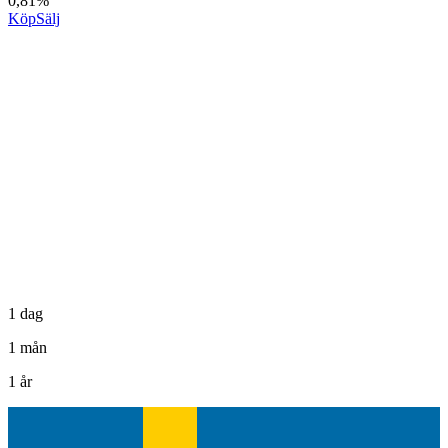
0,81%
Köp
Sälj
1 dag
1 mån
1 år