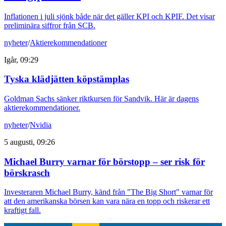
Inflationen i juli sjönk både när det gäller KPI och KPIF. Det visar
preliminära siffror från SCB.
nyheter
/
Aktierekommendationer
Igår, 09:29
Tyska klädjätten köpstämplas
Goldman Sachs sänker riktkursen för Sandvik. Här är dagens
aktierekommendationer.
nyheter
/
Nvidia
5 augusti, 09:26
Michael Burry varnar för börstopp – ser risk för
börskrasch
Investeraren Michael Burry, känd från "The Big Short" varnar för
att den amerikanska börsen kan vara nära en topp och riskerar ett
kraftigt fall.