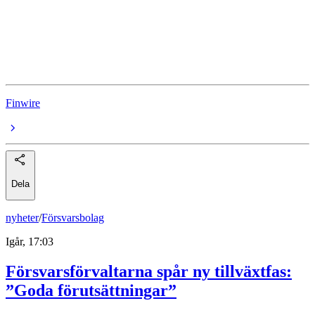
SEB C
Handelsbanken
SEB
Finwire
Dela
nyheter
/
Försvarsbolag
Igår, 17:03
Försvarsförvaltarna spår ny tillväxtfas:
”Goda förutsättningar”