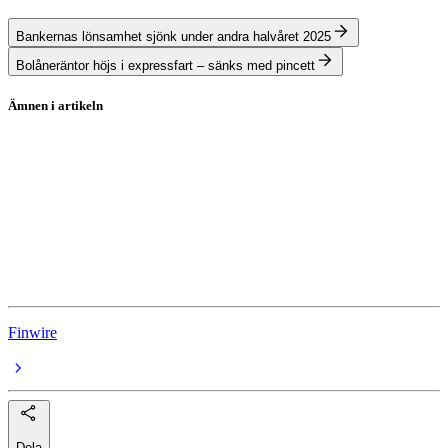
Bankernas lönsamhet sjönk under andra halvåret 2025
Bolåneräntor höjs i expressfart – sänks med pincett
Ämnen i artikeln
Handelsbanken
Swedbank
SEB C
Handelsbanken
SEB
Finwire
Dela