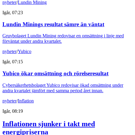
nyheter
/
Lundin Mining
Igår, 07:23
Lundin Minings resultat sämre än väntat
Gruvbolaget Lundin Mining redovisar en omsättning i linje med
förväntat under andra kvartalet.
nyheter
/
Yubico
Igår, 07:15
Yubico ökar omsättning och rörelseresultat
Cybersäkerhetsbolaget Yubico redovisar ökad omsättning under
andra kvartalet jämfört med samma period året innan.
nyheter
/
Inflation
Igår, 08:19
Inflationen sjunker i takt med
energipriserna