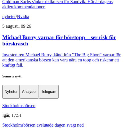
Goldman Sachs sänker riktkursen för Sandvik. Här är dagens
aktierekommendationer.
nyheter
/
Nvidia
5 augusti, 09:26
Michael Burry varnar för börstopp – ser risk för
börskrasch
Investeraren Michael Burry, känd från "The Big Short" varnar för
att den amerikanska börsen kan vara nära en topp och riskerar ett
kraftigt fall.
Senaste nytt
Nyheter
Analyser
Telegram
Stockholmsbörsen
Igår, 17:51
Stockholmsbörsen avslutade dagen svagt ned