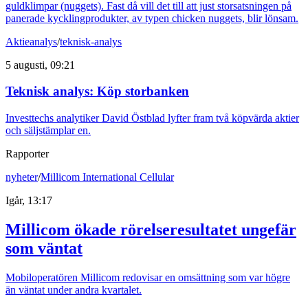
guldklimpar (nuggets). Fast då vill det till att just storsatsningen på
panerade kycklingprodukter, av typen chicken nuggets, blir lönsam.
Aktieanalys
/
teknisk-analys
5 augusti, 09:21
Teknisk analys: Köp storbanken
Investtechs analytiker David Östblad lyfter fram två köpvärda aktier
och säljstämplar en.
Rapporter
nyheter
/
Millicom International Cellular
Igår, 13:17
Millicom ökade rörelseresultatet ungefär
som väntat
Mobiloperatören Millicom redovisar en omsättning som var högre
än väntat under andra kvartalet.