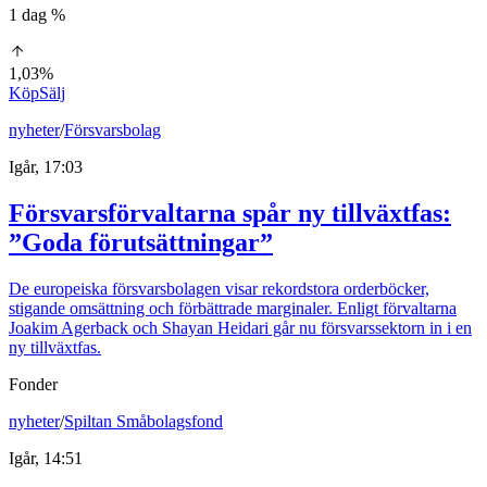
1 dag %
1,03%
Köp
Sälj
nyheter
/
Försvarsbolag
Igår, 17:03
Försvarsförvaltarna spår ny tillväxtfas:
”Goda förutsättningar”
De europeiska försvarsbolagen visar rekordstora orderböcker,
stigande omsättning och förbättrade marginaler. Enligt förvaltarna
Joakim Agerback och Shayan Heidari går nu försvarssektorn in i en
ny tillväxtfas.
Fonder
nyheter
/
Spiltan Småbolagsfond
Igår, 14:51