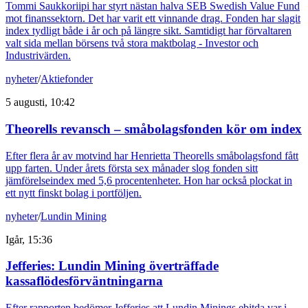
Tommi Saukkoriipi har styrt nästan halva SEB Swedish Value Fund
mot finanssektorn. Det har varit ett vinnande drag. Fonden har slagit
index tydligt både i år och på längre sikt. Samtidigt har förvaltaren
valt sida mellan börsens två stora maktbolag - Investor och
Industrivärden.
nyheter
/
Aktiefonder
5 augusti, 10:42
Theorells revansch – småbolagsfonden kör om index
Efter flera år av motvind har Henrietta Theorells småbolagsfond fått
upp farten. Under årets första sex månader slog fonden sitt
jämförelseindex med 5,6 procentenheter. Hon har också plockat in
ett nytt finskt bolag i portföljen.
nyheter
/
Lundin Mining
Igår, 15:36
Jefferies: Lundin Mining överträffade
kassaflödesförväntningarna
Efter rapporten bedömer Jefferies att Lundin Minings ebitda var i