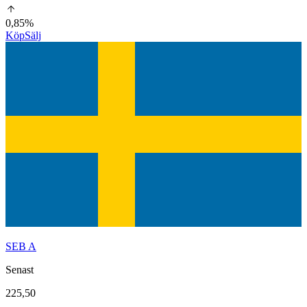
0,85%
Köp
Sälj
SEB A
Senast
225,50