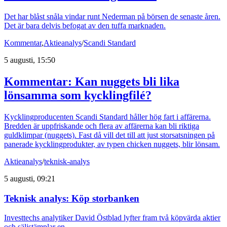
Det har blåst snåla vindar runt Nederman på börsen de senaste åren.
Det är bara delvis befogat av den tuffa marknaden.
Kommentar
,
Aktieanalys
/
Scandi Standard
5 augusti, 15:50
Kommentar: Kan nuggets bli lika
lönsamma som kycklingfilé?
Kycklingproducenten Scandi Standard håller hög fart i affärerna.
Bredden är uppfriskande och flera av affärerna kan bli riktiga
guldklimpar (nuggets). Fast då vill det till att just storsatsningen på
panerade kycklingprodukter, av typen chicken nuggets, blir lönsam.
Aktieanalys
/
teknisk-analys
5 augusti, 09:21
Teknisk analys: Köp storbanken
Investtechs analytiker David Östblad lyfter fram två köpvärda aktier
och säljstämplar en.