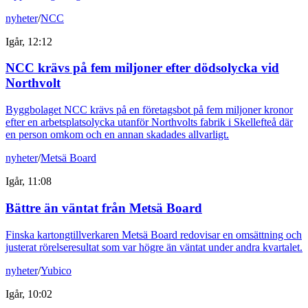
nyheter
/
NCC
Igår, 12:12
NCC krävs på fem miljoner efter dödsolycka vid
Northvolt
Byggbolaget NCC krävs på en företagsbot på fem miljoner kronor
efter en arbetsplatsolycka utanför Northvolts fabrik i Skellefteå där
en person omkom och en annan skadades allvarligt.
nyheter
/
Metsä Board
Igår, 11:08
Bättre än väntat från Metsä Board
Finska kartongtillverkaren Metsä Board redovisar en omsättning och
justerat rörelseresultat som var högre än väntat under andra kvartalet.
nyheter
/
Yubico
Igår, 10:02