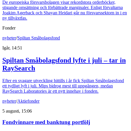
De europeiska försvarsbolagen visar rekordstora orderböcker,
stigande omsättning och förbättrade marginaler. Enligt förvaltarna
Joakim Agerback och Shayan Heidari går nu försvarssektorn in i en
ny tillväxtfas.
Fonder
nyheter
/
Spiltan Småbolagsfond
Igår, 14:51
Spiltan Småbolagsfond lyfte i juli – tar in
RaySearch
Efter en svagare utveckling hittills i år fick Spiltan Småbolagsfond
ett tydligt lyft i juli. Mips bidrog mest till uppgången, medan
RaySearch Laboratories är ett nytt innehav i fonden.
nyheter
/
Aktiefonder
5 augusti, 15:06
Fondvinnare med banktung portfölj