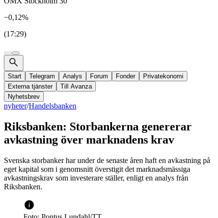
OMX Stockholm 30
−0,12%
(17:29)
Start
Telegram
Analys
Forum
Fonder
Privatekonomi
Externa tjänster
Till Avanza
Nyhetsbrev
nyheter
/
Handelsbanken
Riksbanken: Storbankerna genererar
avkastning över marknadens krav
Svenska storbanker har under de senaste åren haft en avkastning på
eget kapital som i genomsnitt överstigit det marknadsmässiga
avkastningskrav som investerare ställer, enligt en analys från
Riksbanken.
Foto: Pontus Lundahl/TT