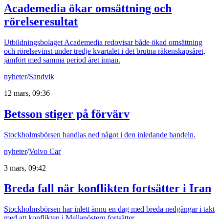
Academedia ökar omsättning och
rörelseresultat
Utbildningsbolaget Academedia redovisar både ökad omsättning
och rörelsevinst under tredje kvartalet i det brutna räkenskapsåret,
jämfört med samma period året innan.
nyheter
/
Sandvik
12 mars, 09:36
Betsson stiger på förvärv
Stockholmsbörsen handlas ned något i den inledande handeln.
nyheter
/
Volvo Car
3 mars, 09:42
Breda fall när konflikten fortsätter i Iran
Stockholmsbörsen har inlett ännu en dag med breda nedgångar i takt
med att konflikten i Mellanöstern fortsätter.