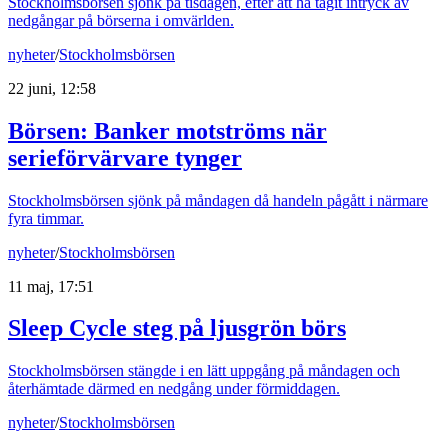
Stockholmsbörsen sjönk på tisdagen, efter att ha tagit intryck av
nedgångar på börserna i omvärlden.
nyheter
/
Stockholmsbörsen
22 juni, 12:58
Börsen
:
Banker motströms när
serieförvärvare tynger
Stockholmsbörsen sjönk på måndagen då handeln pågått i närmare
fyra timmar.
nyheter
/
Stockholmsbörsen
11 maj, 17:51
Sleep Cycle steg på ljusgrön börs
Stockholmsbörsen stängde i en lätt uppgång på måndagen och
återhämtade därmed en nedgång under förmiddagen.
nyheter
/
Stockholmsbörsen