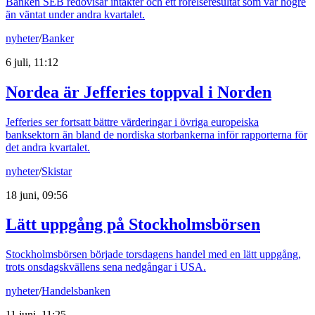
Banken SEB redovisar intäkter och ett rörelseresultat som var högre
än väntat under andra kvartalet.
nyheter
/
Banker
6 juli, 11:12
Nordea är Jefferies toppval i Norden
Jefferies ser fortsatt bättre värderingar i övriga europeiska
banksektorn än bland de nordiska storbankerna inför rapporterna för
det andra kvartalet.
nyheter
/
Skistar
18 juni, 09:56
Lätt uppgång på Stockholmsbörsen
Stockholmsbörsen började torsdagens handel med en lätt uppgång,
trots onsdagskvällens sena nedgångar i USA.
nyheter
/
Handelsbanken
11 juni, 11:25