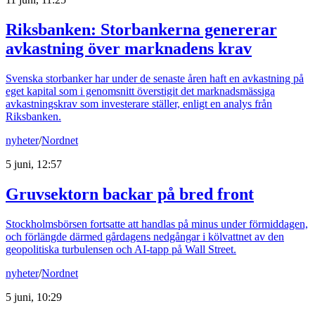
Riksbanken: Storbankerna genererar
avkastning över marknadens krav
Svenska storbanker har under de senaste åren haft en avkastning på
eget kapital som i genomsnitt överstigit det marknadsmässiga
avkastningskrav som investerare ställer, enligt en analys från
Riksbanken.
nyheter
/
Nordnet
5 juni, 12:57
Gruvsektorn backar på bred front
Stockholmsbörsen fortsatte att handlas på minus under förmiddagen,
och förlängde därmed gårdagens nedgångar i kölvattnet av den
geopolitiska turbulensen och AI-tapp på Wall Street.
nyheter
/
Nordnet
5 juni, 10:29