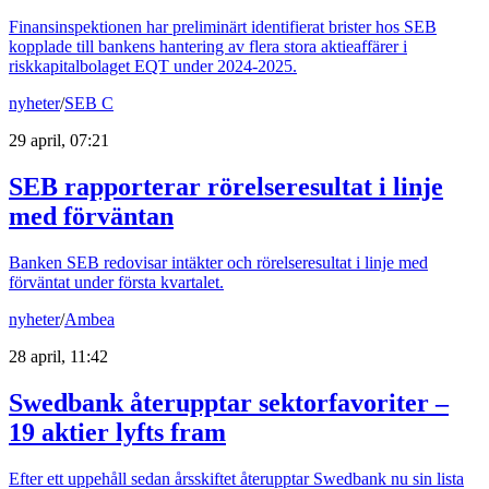
Finansinspektionen har preliminärt identifierat brister hos SEB
kopplade till bankens hantering av flera stora aktieaffärer i
riskkapitalbolaget EQT under 2024-2025.
nyheter
/
SEB C
29 april, 07:21
SEB rapporterar rörelseresultat i linje
med förväntan
Banken SEB redovisar intäkter och rörelseresultat i linje med
förväntat under första kvartalet.
nyheter
/
Ambea
28 april, 11:42
Swedbank återupptar sektorfavoriter –
19 aktier lyfts fram
Efter ett uppehåll sedan årsskiftet återupptar Swedbank nu sin lista