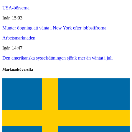
USA-börserna
Igår, 15:03
Munter öppning att vänta i New York efter jobbsiffrorna
Arbetsmarknaden
Igår, 14:47
Den amerikanska sysselsättningen sjönk mer än väntat i juli
Marknadsöversikt