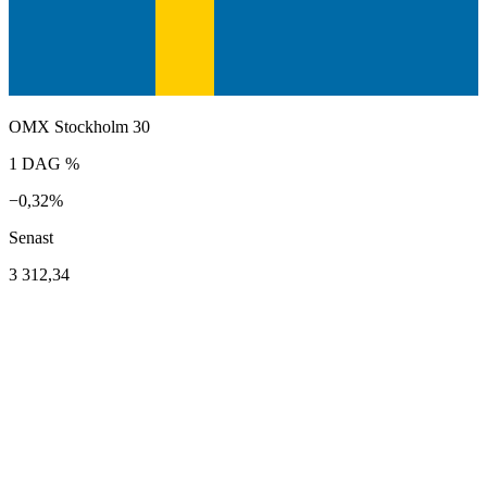
OMX Stockholm 30
1 DAG %
−0,32%
Senast
3 312,34