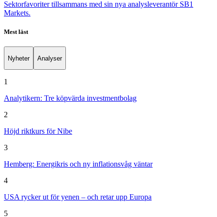
Sektorfavoriter tillsammans med sin nya analysleverantör SB1
Markets.
Mest läst
Nyheter
Analyser
1
Analytikern: Tre köpvärda investmentbolag
2
Höjd riktkurs för Nibe
3
Hemberg: Energikris och ny inflationsvåg väntar
4
USA rycker ut för yenen – och retar upp Europa
5