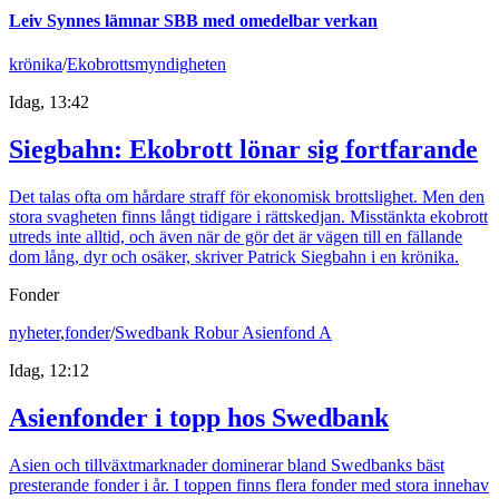
Leiv Synnes lämnar SBB med omedelbar verkan
krönika
/
Ekobrottsmyndigheten
Idag, 13:42
Siegbahn: Ekobrott lönar sig fortfarande
Det talas ofta om hårdare straff för ekonomisk brottslighet. Men den
stora svagheten finns långt tidigare i rättskedjan. Misstänkta ekobrott
utreds inte alltid, och även när de gör det är vägen till en fällande
dom lång, dyr och osäker, skriver Patrick Siegbahn i en krönika.
Fonder
nyheter
,
fonder
/
Swedbank Robur Asienfond A
Idag, 12:12
Asienfonder i topp hos Swedbank
Asien och tillväxtmarknader dominerar bland Swedbanks bäst
presterande fonder i år. I toppen finns flera fonder med stora innehav