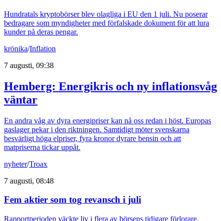
Hundratals kryptobörser blev olagliga i EU den 1 juli. Nu poserar
bedragare som myndigheter med förfalskade dokument för att lura
kunder på deras pengar.
krönika
/
Inflation
7 augusti, 09:38
Hemberg: Energikris och ny inflationsvåg
väntar
En andra våg av dyra energipriser kan nå oss redan i höst. Europas
gaslager pekar i den riktningen. Samtidigt möter svenskarna
besvärligt höga elpriser, fyra kronor dyrare bensin och att
matpriserna tickar uppåt.
nyheter
/
Troax
7 augusti, 08:48
Fem aktier som tog revansch i juli
Rapportperioden väckte liv i flera av börsens tidigare förlorare.