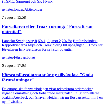
i TSMC, Samsung och SK Hynix.
nyheter
,
fonder
/
Aktiefonder
7 augusti, 15:58
Förvaltaren efter Troax rusning: "Fortsatt stor
potential"
Lancelot Sverige steg 8,6% i juli, mot 2,2% för jämförelseindex.
Rapportvinnarna Mips och Troax bidrog till uppgången. I Troax ser
förvaltaren Erik Bertilsson fortsatt stor potential.
nyheter
/
Försvarsbolag
6 augusti, 17:03
Försvarsförvaltarna spår ny tillväxtfas: ”Goda
förutsättningar”
De europeiska försvarsbolagen visar rekordstora orderböcker,
stigande omsättning och förbättrade marginaler. Enligt förvaltarna
Joakim Agerback och Shayan Heidari går nu försvarssektorn in i en
ny tillväxtfas.