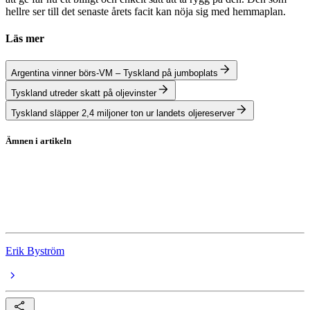
hellre ser till det senaste årets facit kan nöja sig med hemmaplan.
Läs mer
Argentina vinner börs-VM – Tyskland på jumboplats
Tyskland utreder skatt på oljevinster
Tyskland släpper 2,4 miljoner ton ur landets oljereserver
Ämnen i artikeln
Indexfonder
DAX
OMXS30
Erik Byström