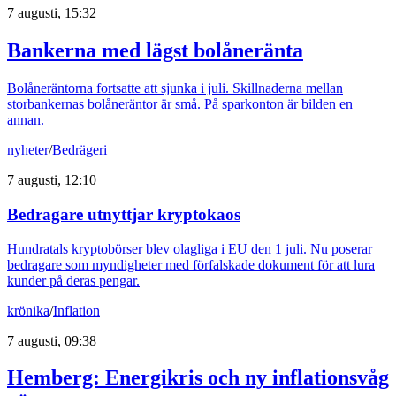
7 augusti, 15:32
Bankerna med lägst bolåneränta
Bolåneräntorna fortsatte att sjunka i juli. Skillnaderna mellan
storbankernas bolåneräntor är små. På sparkonton är bilden en
annan.
nyheter
/
Bedrägeri
7 augusti, 12:10
Bedragare utnyttjar kryptokaos
Hundratals kryptobörser blev olagliga i EU den 1 juli. Nu poserar
bedragare som myndigheter med förfalskade dokument för att lura
kunder på deras pengar.
krönika
/
Inflation
7 augusti, 09:38
Hemberg: Energikris och ny inflationsvåg