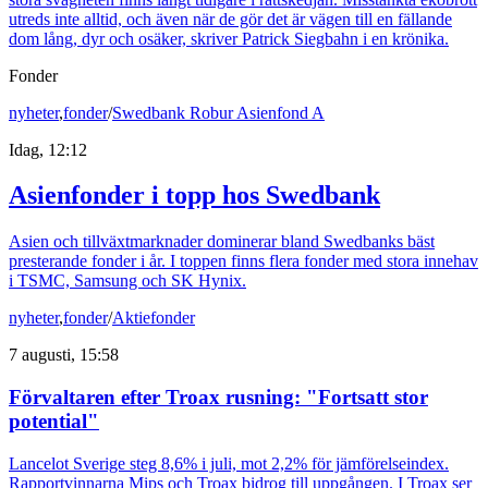
utreds inte alltid, och även när de gör det är vägen till en fällande
dom lång, dyr och osäker, skriver Patrick Siegbahn i en krönika.
Fonder
nyheter
,
fonder
/
Swedbank Robur Asienfond A
Idag, 12:12
Asienfonder i topp hos Swedbank
Asien och tillväxtmarknader dominerar bland Swedbanks bäst
presterande fonder i år. I toppen finns flera fonder med stora innehav
i TSMC, Samsung och SK Hynix.
nyheter
,
fonder
/
Aktiefonder
7 augusti, 15:58
Förvaltaren efter Troax rusning: "Fortsatt stor
potential"
Lancelot Sverige steg 8,6% i juli, mot 2,2% för jämförelseindex.
Rapportvinnarna Mips och Troax bidrog till uppgången. I Troax ser