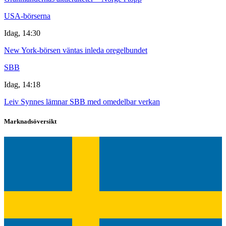
USA-börserna
Idag, 14:30
New York-börsen väntas inleda oregelbundet
SBB
Idag, 14:18
Leiv Synnes lämnar SBB med omedelbar verkan
Marknadsöversikt