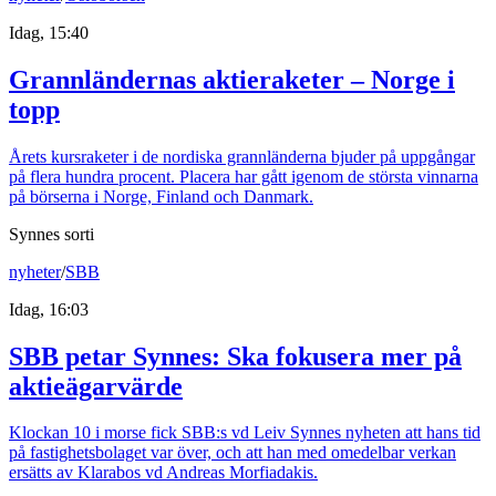
Idag, 15:40
Grannländernas aktieraketer – Norge i
topp
Årets kursraketer i de nordiska grannländerna bjuder på uppgångar
på flera hundra procent. Placera har gått igenom de största vinnarna
på börserna i Norge, Finland och Danmark.
Synnes sorti
nyheter
/
SBB
Idag, 16:03
SBB petar Synnes: Ska fokusera mer på
aktieägarvärde
Klockan 10 i morse fick SBB:s vd Leiv Synnes nyheten att hans tid
på fastighetsbolaget var över, och att han med omedelbar verkan
ersätts av Klarabos vd Andreas Morfiadakis.