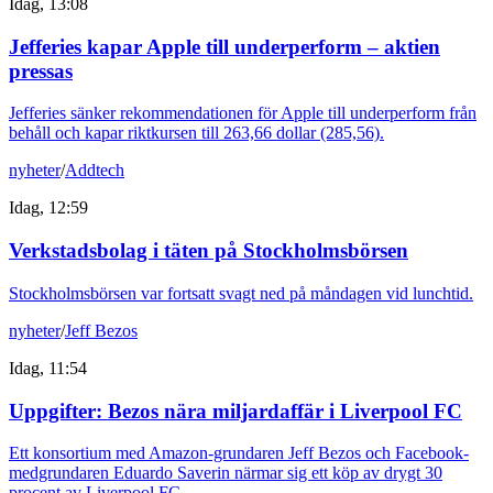
Idag, 13:08
Jefferies kapar Apple till underperform – aktien
pressas
Jefferies sänker rekommendationen för Apple till underperform från
behåll och kapar riktkursen till 263,66 dollar (285,56).
nyheter
/
Addtech
Idag, 12:59
Verkstadsbolag i täten på Stockholmsbörsen
Stockholmsbörsen var fortsatt svagt ned på måndagen vid lunchtid.
nyheter
/
Jeff Bezos
Idag, 11:54
Uppgifter: Bezos nära miljardaffär i Liverpool FC
Ett konsortium med Amazon-grundaren Jeff Bezos och Facebook-
medgrundaren Eduardo Saverin närmar sig ett köp av drygt 30
procent av Liverpool FC.