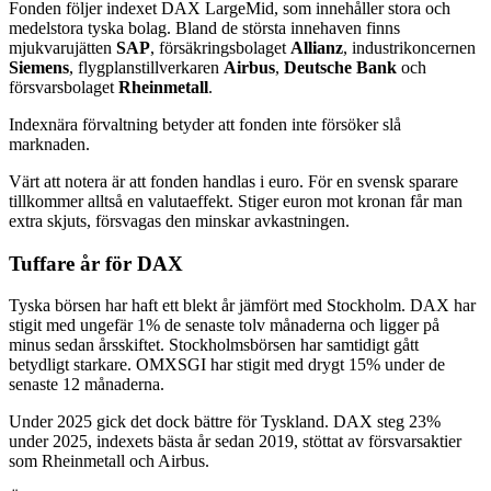
Fonden följer indexet DAX LargeMid, som innehåller stora och
medelstora tyska bolag. Bland de största innehaven finns
mjukvarujätten
SAP
, försäkringsbolaget
Allianz
, industrikoncernen
Siemens
, flygplanstillverkaren
Airbus
,
Deutsche Bank
och
försvarsbolaget
Rheinmetall
.
Indexnära förvaltning betyder att fonden inte försöker slå
marknaden.
Värt att notera är att fonden handlas i euro. För en svensk sparare
tillkommer alltså en valutaeffekt. Stiger euron mot kronan får man
extra skjuts, försvagas den minskar avkastningen.
Tuffare år för DAX
Tyska börsen har haft ett blekt år jämfört med Stockholm. DAX har
stigit med ungefär 1% de senaste tolv månaderna och ligger på
minus sedan årsskiftet. Stockholmsbörsen har samtidigt gått
betydligt starkare. OMXSGI har stigit med drygt 15% under de
senaste 12 månaderna.
Under 2025 gick det dock bättre för Tyskland. DAX steg 23%
under 2025, indexets bästa år sedan 2019, stöttat av försvarsaktier
som Rheinmetall och Airbus.