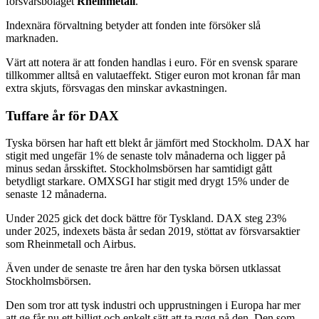
försvarsbolaget
Rheinmetall
.
Indexnära förvaltning betyder att fonden inte försöker slå
marknaden.
Värt att notera är att fonden handlas i euro. För en svensk sparare
tillkommer alltså en valutaeffekt. Stiger euron mot kronan får man
extra skjuts, försvagas den minskar avkastningen.
Tuffare år för DAX
Tyska börsen har haft ett blekt år jämfört med Stockholm. DAX har
stigit med ungefär 1% de senaste tolv månaderna och ligger på
minus sedan årsskiftet. Stockholmsbörsen har samtidigt gått
betydligt starkare. OMXSGI har stigit med drygt 15% under de
senaste 12 månaderna.
Under 2025 gick det dock bättre för Tyskland. DAX steg 23%
under 2025, indexets bästa år sedan 2019, stöttat av försvarsaktier
som Rheinmetall och Airbus.
Även under de senaste tre åren har den tyska börsen utklassat
Stockholmsbörsen.
Den som tror att tysk industri och upprustningen i Europa har mer
att ge får nu ett billigt och enkelt sätt att ta rygg på den. Den som