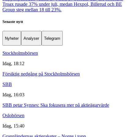
Troax rusade 37% under juli, medan Hexpol, Billerud och BE
Group steg mellan 18 till 23%.
Senaste nytt
Nyheter
Analyser
Telegram
Stockholmsbörsen
Idag, 18:12
Försiktig nedgång på Stockholmsbörsen
SBB
Idag, 16:03
SBB petar Synnes: Ska fokusera mer på aktieägarvärde
Oslobörsen
Idag, 15:40
Grannländernas aktieraketer – Norge i topp