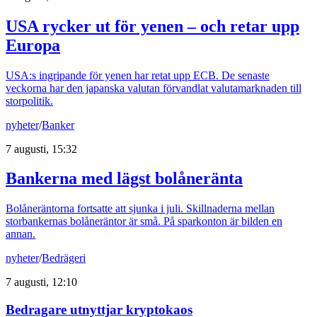
USA rycker ut för yenen – och retar upp
Europa
USA:s ingripande för yenen har retat upp ECB. De senaste
veckorna har den japanska valutan förvandlat valutamarknaden till
storpolitik.
nyheter
/
Banker
7 augusti, 15:32
Bankerna med lägst bolåneränta
Bolåneräntorna fortsatte att sjunka i juli. Skillnaderna mellan
storbankernas bolåneräntor är små. På sparkonton är bilden en
annan.
nyheter
/
Bedrägeri
7 augusti, 12:10
Bedragare utnyttjar kryptokaos