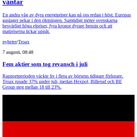
väntar
En andra våg av dyra energipriser kan nå oss redan i höst. Europas
gaslager pekar i den riktningen. Samtidigt möter svenskarna
besvärligt höga elpriser, fyra kronor dyrare bensin och att
matpriserna tickar uppåt.
nyheter
/
Troax
7 augusti, 08:48
Fem aktier som tog revansch i juli
Rapportperioden väckte liv i flera av börsens tidigare förlorare.
Troax rusade 37% under juli, medan Hexpol, Billerud och BE
Group steg mellan 18 till 23%.