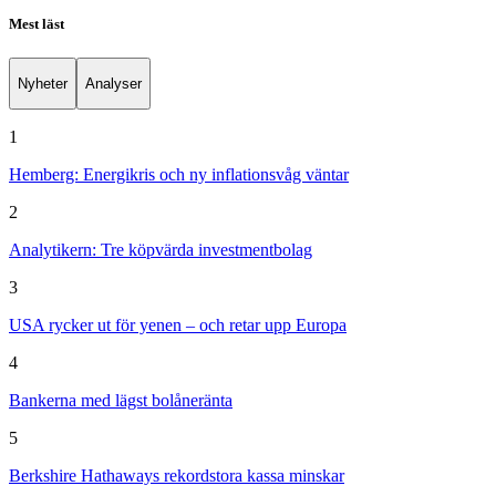
Mest läst
Nyheter
Analyser
1
Hemberg: Energikris och ny inflationsvåg väntar
2
Analytikern: Tre köpvärda investmentbolag
3
USA rycker ut för yenen – och retar upp Europa
4
Bankerna med lägst bolåneränta
5
Berkshire Hathaways rekordstora kassa minskar