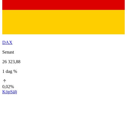
DAX
Senast
26 323,88
1 dag %
0,02%
Köp
Sälj