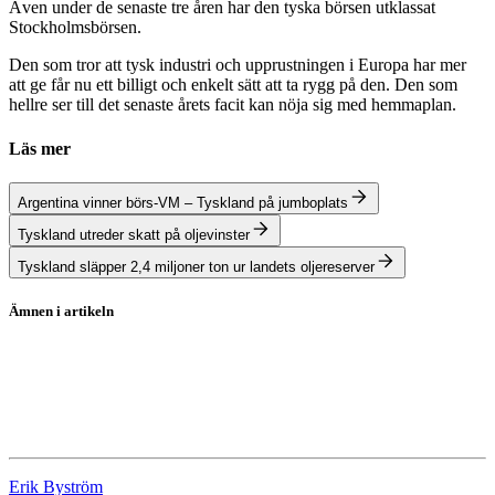
Även under de senaste tre åren har den tyska börsen utklassat
Stockholmsbörsen.
Den som tror att tysk industri och upprustningen i Europa har mer
att ge får nu ett billigt och enkelt sätt att ta rygg på den. Den som
hellre ser till det senaste årets facit kan nöja sig med hemmaplan.
Läs mer
Argentina vinner börs-VM – Tyskland på jumboplats
Tyskland utreder skatt på oljevinster
Tyskland släpper 2,4 miljoner ton ur landets oljereserver
Ämnen i artikeln
Indexfonder
DAX
OMXS30
Erik Byström