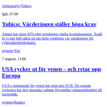
Aktieanalys
/
Yubico
Igår, 07:00
Yubico: Värderingen ställer höga krav
Aktien har rusat 45% efter torsdagens starka kvartalsrapport. Ändå
är vi inte helt säkra på om detta verkligen var vändningen för
cybersäkerhetsbolaget.
nyheter
/
Yen
7 augusti, 13:00
USA rycker ut för yenen – och retar upp
Europa
USA:s ingripande för yenen har retat upp ECB. De senaste
veckorna har den japanska valutan förvandlat valutamarknaden till
storpolitik.
nyheter
/
Banker