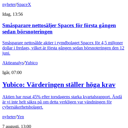
nyheter
/
SpaceX
Idag, 13:56
Småsparare nettosäljer Spacex för första gången
sedan börsnoteringen
Småsparare nettosålde aktier i rymdbolaget Spacex för 4,5 miljoner
dollar i fredags, vilket är första gången sedan börsnoteringen den 12
juni.
Aktieanalys
/
Yubico
Igår, 07:00
Yubico: Värderingen ställer höga krav
Aktien har rusat 45% efter torsdagens starka kvartalsrapport. Ändå
är vi inte helt säkra på om detta verkligen var vändningen för
cybersäkerhetsbolaget.
nyheter
/
Yen
7 augusti, 13:00