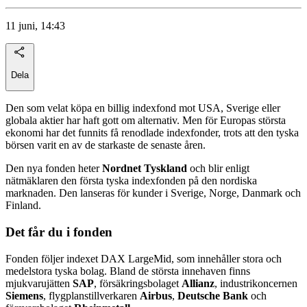
11 juni, 14:43
Dela
Den som velat köpa en billig indexfond mot USA, Sverige eller
globala aktier har haft gott om alternativ. Men för Europas största
ekonomi har det funnits få renodlade indexfonder, trots att den tyska
börsen varit en av de starkaste de senaste åren.
Den nya fonden heter
Nordnet Tyskland
och blir enligt
nätmäklaren den första tyska indexfonden på den nordiska
marknaden. Den lanseras för kunder i Sverige, Norge, Danmark och
Finland.
Det får du i fonden
Fonden följer indexet DAX LargeMid, som innehåller stora och
medelstora tyska bolag. Bland de största innehaven finns
mjukvarujätten
SAP
, försäkringsbolaget
Allianz
, industrikoncernen
Siemens
, flygplanstillverkaren
Airbus
,
Deutsche Bank
och