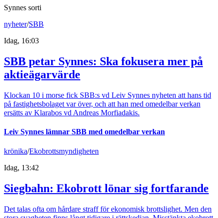
Synnes sorti
nyheter
/
SBB
Idag, 16:03
SBB petar Synnes: Ska fokusera mer på
aktieägarvärde
Klockan 10 i morse fick SBB:s vd Leiv Synnes nyheten att hans tid
på fastighetsbolaget var över, och att han med omedelbar verkan
ersätts av Klarabos vd Andreas Morfiadakis.
Leiv Synnes lämnar SBB med omedelbar verkan
krönika
/
Ekobrottsmyndigheten
Idag, 13:42
Siegbahn: Ekobrott lönar sig fortfarande
Det talas ofta om hårdare straff för ekonomisk brottslighet. Men den
stora svagheten finns långt tidigare i rättskedjan. Misstänkta ekobrott