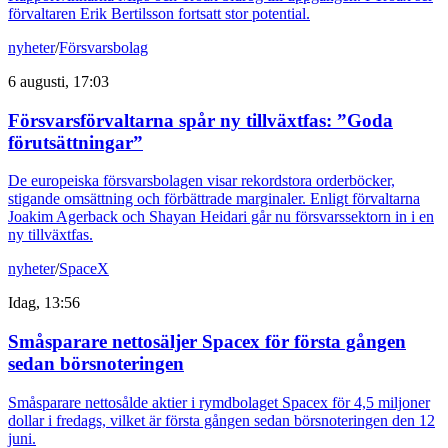
förvaltaren Erik Bertilsson fortsatt stor potential.
nyheter
/
Försvarsbolag
6 augusti, 17:03
Försvarsförvaltarna spår ny tillväxtfas: ”Goda
förutsättningar”
De europeiska försvarsbolagen visar rekordstora orderböcker,
stigande omsättning och förbättrade marginaler. Enligt förvaltarna
Joakim Agerback och Shayan Heidari går nu försvarssektorn in i en
ny tillväxtfas.
nyheter
/
SpaceX
Idag, 13:56
Småsparare nettosäljer Spacex för första gången
sedan börsnoteringen
Småsparare nettosålde aktier i rymdbolaget Spacex för 4,5 miljoner
dollar i fredags, vilket är första gången sedan börsnoteringen den 12
juni.