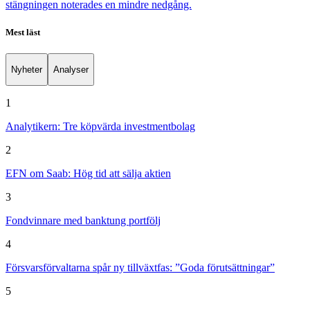
stängningen noterades en mindre nedgång.
Mest läst
Nyheter
Analyser
1
Analytikern: Tre köpvärda investmentbolag
2
EFN om Saab: Hög tid att sälja aktien
3
Fondvinnare med banktung portfölj
4
Försvarsförvaltarna spår ny tillväxtfas: ”Goda förutsättningar”
5