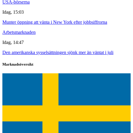
USA-börserna
Idag, 15:03
Munter öppning att vänta i New York efter jobbsiffrorna
Arbetsmarknaden
Idag, 14:47
Den amerikanska sysselsättningen sjönk mer än väntat i juli
Marknadsöversikt