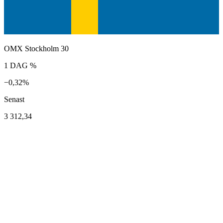
OMX Stockholm 30
1 DAG %
−0,32%
Senast
3 312,34