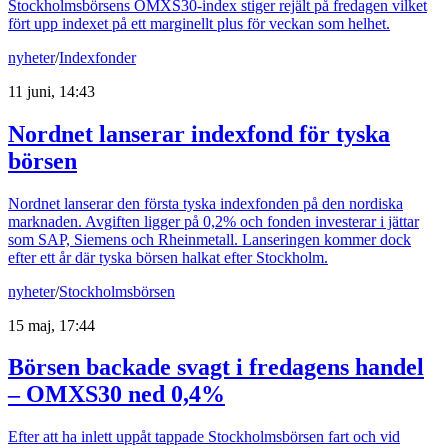
Stockholmsbörsens OMXS30-index stiger rejält på fredagen vilket
fört upp indexet på ett marginellt plus för veckan som helhet.
nyheter
/
Indexfonder
11 juni, 14:43
Nordnet lanserar indexfond för tyska
börsen
Nordnet lanserar den första tyska indexfonden på den nordiska
marknaden. Avgiften ligger på 0,2% och fonden investerar i jättar
som SAP, Siemens och Rheinmetall. Lanseringen kommer dock
efter ett år där tyska börsen halkat efter Stockholm.
nyheter
/
Stockholmsbörsen
15 maj, 17:44
Börsen backade svagt i fredagens handel
– OMXS30 ned 0,4%
Efter att ha inlett uppåt tappade Stockholmsbörsen fart och vid