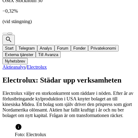
OMX Stockholm 30
−0,32%
(vid stängning)
Start
Telegram
Analys
Forum
Fonder
Privatekonomi
Externa tjänster
Till Avanza
Nyhetsbrev
Aktieanalys
/
Electrolux
Electrolux: Städar upp verksamheten
Electrolux väljer en storkonkurrent som räddare i nöden. Efter år av
förlustbringande kylproduktion i USA knyter bolaget an till
kinesiska Midea. Ett bolag som själv driver den prispress som gjort
Nordamerika olönsamt. Aktien har fallit kraftigt i år och nu ber
bolaget om nytt kapital. Frågan är om transformationen räcker.
Foto: Electrolux