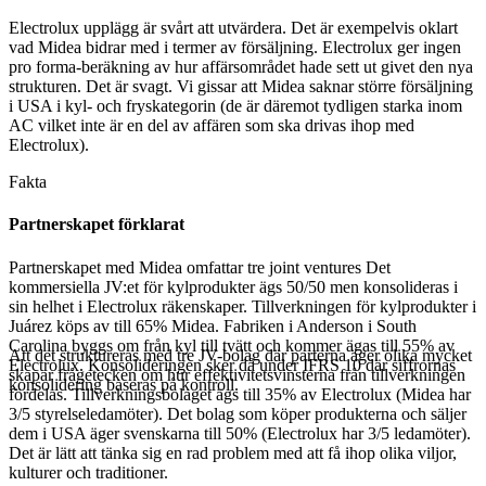
Electrolux upplägg är svårt att utvärdera. Det är exempelvis oklart
vad Midea bidrar med i termer av försäljning. Electrolux ger ingen
pro forma-beräkning av hur affärsområdet hade sett ut givet den nya
strukturen. Det är svagt. Vi gissar att Midea saknar större försäljning
i USA i kyl- och fryskategorin (de är däremot tydligen starka inom
AC vilket inte är en del av affären som ska drivas ihop med
Electrolux).
Fakta
Partnerskapet förklarat
Partnerskapet med Midea omfattar tre joint ventures Det
kommersiella JV:et för kylprodukter ägs 50/50 men konsolideras i
sin helhet i Electrolux räkenskaper. Tillverkningen för kylprodukter i
Juárez köps av till 65% Midea. Fabriken i Anderson i South
Carolina byggs om från kyl till tvätt och kommer ägas till 55% av
Att det struktureras med tre JV-bolag där parterna äger olika mycket
Electrolux. Konsolideringen sker då under IFRS 10 där siffrornas
skapar frågetecken om hur effektivitetsvinsterna från tillverkningen
konsolidering baseras på kontroll.
fördelas. Tillverkningsbolaget ägs till 35% av Electrolux (Midea har
3/5 styrelseledamöter). Det bolag som köper produkterna och säljer
dem i USA äger svenskarna till 50% (Electrolux har 3/5 ledamöter).
Det är lätt att tänka sig en rad problem med att få ihop olika viljor,
kulturer och traditioner.