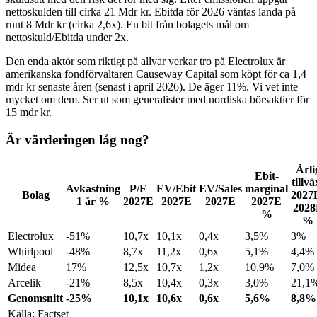
nettoskulden till cirka 21 Mdr kr. Ebitda för 2026 väntas landa på
runt 8 Mdr kr (cirka 2,6x). En bit från bolagets mål om
nettoskuld/Ebitda under 2x.
Den enda aktör som riktigt på allvar verkar tro på Electrolux är
amerikanska fondförvaltaren Causeway Capital som köpt för ca 1,4
mdr kr senaste åren (senast i april 2026). De äger 11%. Vi vet inte
mycket om dem. Ser ut som generalister med nordiska börsaktier för
15 mdr kr.
Är värderingen låg nog?
Årli
Ebit-
tillvä
Avkastning
P/E
EV/Ebit
EV/Sales
marginal
Bolag
2027
1 år %
2027E
2027E
2027E
2027E
2028
%
%
Electrolux
-51%
10,7x
10,1x
0,4x
3,5%
3%
Whirlpool
-48%
8,7x
11,2x
0,6x
5,1%
4,4%
Midea
17%
12,5x
10,7x
1,2x
10,9%
7,0%
Arcelik
-21%
8,5x
10,4x
0,3x
3,0%
21,1
Genomsnitt
-25%
10,1x
10,6x
0,6x
5,6%
8,8%
Källa: Factset