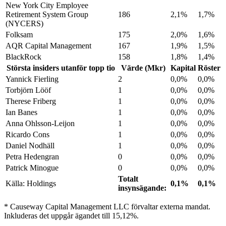
New York City Employee
Retirement System Group
186
2,1%
1,7%
(NYCERS)
Folksam
175
2,0%
1,6%
AQR Capital Management
167
1,9%
1,5%
BlackRock
158
1,8%
1,4%
Största insiders utanför topp tio
Värde (Mkr)
Kapital
Röster
Yannick Fierling
2
0,0%
0,0%
Torbjörn Lööf
1
0,0%
0,0%
Therese Friberg
1
0,0%
0,0%
Ian Banes
1
0,0%
0,0%
Anna Ohlsson-Leijon
1
0,0%
0,0%
Ricardo Cons
1
0,0%
0,0%
Daniel Nodhäll
1
0,0%
0,0%
Petra Hedengran
0
0,0%
0,0%
Patrick Minogue
0
0,0%
0,0%
Totalt
Källa: Holdings
0,1%
0,1%
insynsägande:
* Causeway Capital Management LLC förvaltar externa mandat.
Inkluderas det uppgår ägandet till 15,12%.