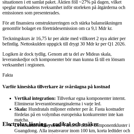
situationen i ett samlat paket. Aktien föll ~27% på dagen, vilket
speglar marknadens tveksamhet inför storleken på åtgärderna och
emissionen som presenterades.
För att finansiera omstruktureringen och stärka balansräkningen
genomför bolaget en företrädesemission om ca 9,1 Mdr kr.
Teckningskurs är 16,75 kr per aktie med villkoret 2 nya aktier per
befintlig. Nettoskulden uppgick till drygt 30 Mdr kr per Q1 2026.
Logiken är dock tydlig. Genom att ta del av Mideas skala,
leveranskedjor och komponenter bör man kunna få till en lönsam
verksamhet i regionen.
Fakta
Varför kinesiska tillverkare är svårslagna på kostnad
Vertikal integration:
Tillverkar egna komponenter internt.
Eliminerar leverantörsmarginalerna i varje led.
Skala:
Hundratals miljoner enheter per år. Fasta kostnader
fördelas på en volymbas europeiska konkurrenter inte kan
matcha.
Electrolux lösning – radikal och osäker
Leverantörsekosystem:
Världens tätaste komponentkluster i
Guangdong. Alla insatsvaror inom 100 km, korta ledtider och