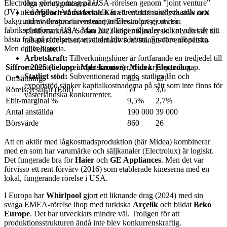
Electrolux gör ett omtag på USA-rörelsen genom ”joint venture”
låga verktygskostnader.
(JV) med Midea. Att det kom dit är ett enormt misslyckande mot
Energi och råmaterial:
Kina är världens största stål- och
bakgrund av de stora investeringar Electrolux gjort i sin
aluminiumproducent med inhemska priser under
fabriksplattform i USA. Man har slängt miljarder och mycket av sitt
världsmarknad. Sedan 2022 köper Kina ryskt kol och stål till
bästa folk på rörelsen utan att det blivit bättre. Snarare allt sämre.
rabatterade priser, ett alternativ som stängts för europeiska
Men det är historia.
tillverkare.
Arbetskraft:
Tillverkningslöner är fortfarande en tredjedel till
Siffror 2025 (belopp i Mdr kronor)
Midea
Electrolux
en femtedel av europeiska nivåer, trots krympande gap.
Statligt stöd:
Subventionerad mark, statliga lån och
Omsättning
623
131
exportstöd sänker kapitalkostnaderna på sätt som inte finns för
Rörelseresultat (Ebit)
59
3,6
västerländska konkurrenter.
Ebit-marginal %
9,5%
2,7%
Antal anställda
190 000
39 000
Börsvärde
860
26
Att en aktör med lågkostnadsproduktion (här Midea) kombinerar
med en som har varumärke och säljkanaler (Electrolux) är logiskt.
Det fungerade bra för
Haier
och
GE Appliances
. Men det var
förvisso ett rent förvärv (2016) som etablerade kineserna med en
lokal, fungerande rörelse i USA.
I Europa har
Whirlpool
gjort ett liknande drag (2024) med sin
svaga EMEA-rörelse ihop med turkiska
Arçelik
och bildat
Beko
Europe
. Det har utvecklats mindre väl. Troligen för att
produktionsstrukturen ändå inte blev konkurrenskraftig.