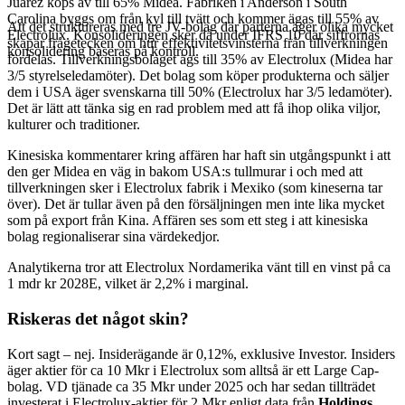
Juárez köps av till 65% Midea. Fabriken i Anderson i South
Carolina byggs om från kyl till tvätt och kommer ägas till 55% av
Att det struktureras med tre JV-bolag där parterna äger olika mycket
Electrolux. Konsolideringen sker då under IFRS 10 där siffrornas
skapar frågetecken om hur effektivitetsvinsterna från tillverkningen
konsolidering baseras på kontroll.
fördelas. Tillverkningsbolaget ägs till 35% av Electrolux (Midea har
3/5 styrelseledamöter). Det bolag som köper produkterna och säljer
dem i USA äger svenskarna till 50% (Electrolux har 3/5 ledamöter).
Det är lätt att tänka sig en rad problem med att få ihop olika viljor,
kulturer och traditioner.
Kinesiska kommentarer kring affären har haft sin utgångspunkt i att
den ger Midea en väg in bakom USA:s tullmurar i och med att
tillverkningen sker i Electrolux fabrik i Mexiko (som kineserna tar
över). Det är tullar även på den försäljningen men inte lika mycket
som på export från Kina. Affären ses som ett steg i att kinesiska
bolag regionaliserar sina värdekedjor.
Analytikerna tror att Electrolux Nordamerika vänt till en vinst på ca
1 mdr kr 2028E, vilket är 2,2% i marginal.
Riskeras det något skin?
Kort sagt – nej. Insiderägande är 0,12%, exklusive Investor. Insiders
äger aktier för ca 10 Mkr i Electrolux som alltså är ett Large Cap-
bolag. VD tjänade ca 35 Mkr under 2025 och har sedan tillträdet
investerat i Electrolux-aktier för 2 Mkr enligt data från
Holdings
.