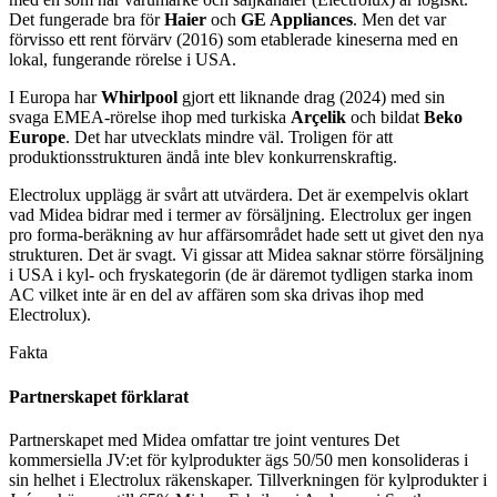
Det fungerade bra för
Haier
och
GE Appliances
. Men det var
förvisso ett rent förvärv (2016) som etablerade kineserna med en
lokal, fungerande rörelse i USA.
I Europa har
Whirlpool
gjort ett liknande drag (2024) med sin
svaga EMEA-rörelse ihop med turkiska
Arçelik
och bildat
Beko
Europe
. Det har utvecklats mindre väl. Troligen för att
produktionsstrukturen ändå inte blev konkurrenskraftig.
Electrolux upplägg är svårt att utvärdera. Det är exempelvis oklart
vad Midea bidrar med i termer av försäljning. Electrolux ger ingen
pro forma-beräkning av hur affärsområdet hade sett ut givet den nya
strukturen. Det är svagt. Vi gissar att Midea saknar större försäljning
i USA i kyl- och fryskategorin (de är däremot tydligen starka inom
AC vilket inte är en del av affären som ska drivas ihop med
Electrolux).
Fakta
Partnerskapet förklarat
Partnerskapet med Midea omfattar tre joint ventures Det
kommersiella JV:et för kylprodukter ägs 50/50 men konsolideras i
sin helhet i Electrolux räkenskaper. Tillverkningen för kylprodukter i