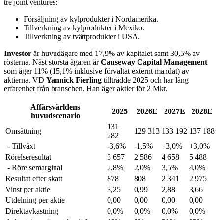
tre joint ventures:
Försäljning av kylprodukter i Nordamerika.
Tillverkning av kylprodukter i Mexiko.
Tillverkning av tvättprodukter i USA.
Investor
är huvudägare med 17,9% av kapitalet samt 30,5% av
rösterna. Näst största ägaren är
Causeway Capital Management
som äger 11% (15,1% inklusive förvaltat externt mandat) av
aktierna. VD
Yannick Fierling
tillträdde 2025 och har lång
erfarenhet från branschen. Han äger aktier för 2 Mkr.
Affärsvärldens
2025
2026E
2027E
2028E
huvudscenario
131
Omsättning
129 313
133 192
137 188
282
- Tillväxt
-3,6%
-1,5%
+3,0%
+3,0%
Rörelseresultat
3 657
2 586
4 658
5 488
- Rörelsemarginal
2,8%
2,0%
3,5%
4,0%
Resultat efter skatt
878
808
2 341
2 975
Vinst per aktie
3,25
0,99
2,88
3,66
Utdelning per aktie
0,00
0,00
0,00
0,00
Direktavkastning
0,0%
0,0%
0,0%
0,0%