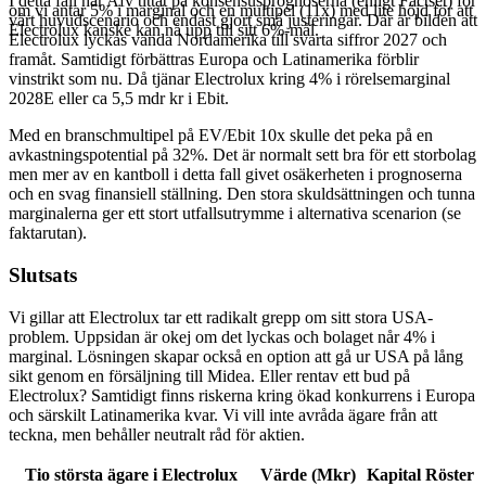
I detta fall har Afv tittat på konsensusprognoserna (enligt Factset) för
om vi antar 5% i marginal och en multipel (11x) med lite höjd för att
vårt huvudscenario och endast gjort små justeringar. Där är bilden att
Electrolux kanske kan nå upp till sitt 6%-mål.
Electrolux lyckas vända Nordamerika till svarta siffror 2027 och
framåt. Samtidigt förbättras Europa och Latinamerika förblir
vinstrikt som nu. Då tjänar Electrolux kring 4% i rörelsemarginal
2028E eller ca 5,5 mdr kr i Ebit.
Med en branschmultipel på EV/Ebit 10x skulle det peka på en
avkastningspotential på 32%. Det är normalt sett bra för ett storbolag
men mer av en kantboll i detta fall givet osäkerheten i prognoserna
och en svag finansiell ställning. Den stora skuldsättningen och tunna
marginalerna ger ett stort utfallsutrymme i alternativa scenarion (se
faktarutan).
Slutsats
Vi gillar att Electrolux tar ett radikalt grepp om sitt stora USA-
problem. Uppsidan är okej om det lyckas och bolaget når 4% i
marginal. Lösningen skapar också en option att gå ur USA på lång
sikt genom en försäljning till Midea. Eller rentav ett bud på
Electrolux? Samtidigt finns riskerna kring ökad konkurrens i Europa
och särskilt Latinamerika kvar. Vi vill inte avråda ägare från att
teckna, men behåller neutralt råd för aktien.
Tio största ägare i Electrolux
Värde (Mkr)
Kapital
Röster