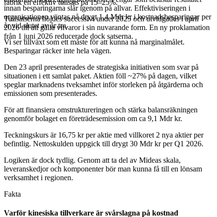
fabrik en effektiv tullsats på 15–25%.
innan besparingarna slår igenom på allvar. Effektiviseringen i
organisationen väntas nå drygt 1,4 Mdr kr i kostnadsbesparingar per
Tullsatserna höjdes successivt under 2025 och utvidgades i april
år vid slutet av år tre.
2026 till att gälla vitvaror i sin nuvarande form. En ny proklamation
från 1 juni 2026 reducerade dock satserna.
Vi ser tillväxt som ett måste för att kunna nå marginalmålet.
Besparingar räcker inte hela vägen.
Den 23 april presenterades de strategiska initiativen som svar på
situationen i ett samlat paket. Aktien föll ~27% på dagen, vilket
speglar marknadens tveksamhet inför storleken på åtgärderna och
emissionen som presenterades.
För att finansiera omstruktureringen och stärka balansräkningen
genomför bolaget en företrädesemission om ca 9,1 Mdr kr.
Teckningskurs är 16,75 kr per aktie med villkoret 2 nya aktier per
befintlig. Nettoskulden uppgick till drygt 30 Mdr kr per Q1 2026.
Logiken är dock tydlig. Genom att ta del av Mideas skala,
leveranskedjor och komponenter bör man kunna få till en lönsam
verksamhet i regionen.
Fakta
Varför kinesiska tillverkare är svårslagna på kostnad