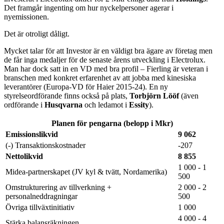
Det framgår ingenting om hur nyckelpersoner agerar i
nyemissionen.
Det är otroligt dåligt.
Mycket talar för att Investor är en väldigt bra ägare av företag men
de får inga medaljer för de senaste årens utveckling i Electrolux.
Man har dock satt in en VD med bra profil – Fierling är veteran i
branschen med konkret erfarenhet av att jobba med kinesiska
leverantörer (Europa-VD för Haier 2015-24). En ny
styrelseordförande finns också på plats,
Torbjörn Lööf
(även
ordförande i
Husqvarna
och ledamot i
Essity
).
Planen för pengarna (belopp i Mkr)
Emissionslikvid
9 062
(-) Transaktionskostnader
-207
Nettolikvid
8 855
1 000 - 1
Midea-partnerskapet (JV kyl & tvätt, Nordamerika)
500
Omstrukturering av tillverkning +
2 000 - 2
personalneddragningar
500
Övriga tillväxtinitiativ
1 000
4 000 - 4
Stärka balansräkningen