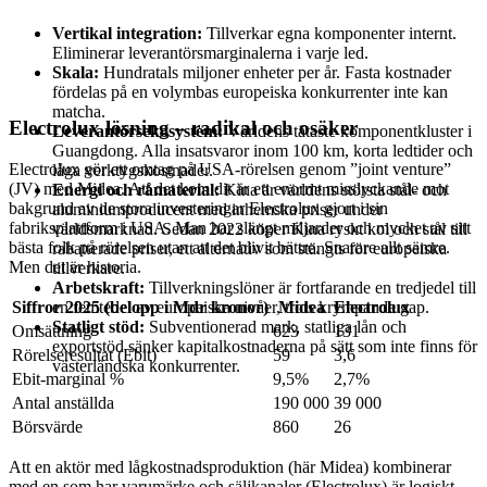
Vertikal integration:
Tillverkar egna komponenter internt.
Eliminerar leverantörsmarginalerna i varje led.
Skala:
Hundratals miljoner enheter per år. Fasta kostnader
fördelas på en volymbas europeiska konkurrenter inte kan
matcha.
Electrolux lösning – radikal och osäker
Leverantörsekosystem:
Världens tätaste komponentkluster i
Guangdong. Alla insatsvaror inom 100 km, korta ledtider och
Electrolux gör ett omtag på USA-rörelsen genom ”joint venture”
låga verktygskostnader.
(JV) med Midea. Att det kom dit är ett enormt misslyckande mot
Energi och råmaterial:
Kina är världens största stål- och
bakgrund av de stora investeringar Electrolux gjort i sin
aluminiumproducent med inhemska priser under
fabriksplattform i USA. Man har slängt miljarder och mycket av sitt
världsmarknad. Sedan 2022 köper Kina ryskt kol och stål till
bästa folk på rörelsen utan att det blivit bättre. Snarare allt sämre.
rabatterade priser, ett alternativ som stängts för europeiska
Men det är historia.
tillverkare.
Arbetskraft:
Tillverkningslöner är fortfarande en tredjedel till
Siffror 2025 (belopp i Mdr kronor)
Midea
Electrolux
en femtedel av europeiska nivåer, trots krympande gap.
Statligt stöd:
Subventionerad mark, statliga lån och
Omsättning
623
131
exportstöd sänker kapitalkostnaderna på sätt som inte finns för
Rörelseresultat (Ebit)
59
3,6
västerländska konkurrenter.
Ebit-marginal %
9,5%
2,7%
Antal anställda
190 000
39 000
Börsvärde
860
26
Att en aktör med lågkostnadsproduktion (här Midea) kombinerar
med en som har varumärke och säljkanaler (Electrolux) är logiskt.