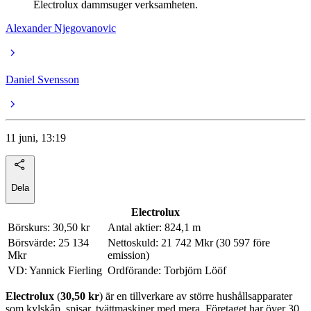
Electrolux dammsuger verksamheten.
Alexander Njegovanovic
Daniel Svensson
11 juni, 13:19
Dela
Electrolux
Börskurs: 30,50 kr
Antal aktier: 824,1 m
Börsvärde: 25 134
Nettoskuld: 21 742 Mkr (30 597 före
Mkr
emission)
VD: Yannick Fierling
Ordförande: Torbjörn Lööf
Electrolux
(
30,50 kr
) är en tillverkare av större hushållsapparater
som kylskåp, spisar, tvättmaskiner med mera. Företaget har över 30