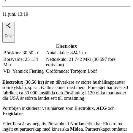
11 juni, 13:19
Dela
Electrolux
Börskurs: 30,50 kr
Antal aktier: 824,1 m
Börsvärde: 25 134
Nettoskuld: 21 742 Mkr (30 597 före
Mkr
emission)
VD: Yannick Fierling
Ordförande: Torbjörn Lööf
Electrolux
(
30,50 kr
) är en tillverkare av större hushållsapparater
som kylskåp, spisar, tvättmaskiner med mera. Företaget har över 30
fabriker, ca 39 000 anställda och försäljning i 120 olika marknader
där USA är största landet sett till omsättning.
Portföljen inkluderar varumärken som Electrolux,
AEG
och
Frigidaire
.
Efter flera år av negativ lönsamhet i Nordamerika har Electrolux
ingått ett partnerskap med kinesiska
Midea
. Partnerskapet omfattar