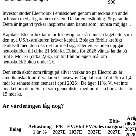
900
Investor stöder Electrolux i emissionen genom att teckna sin andel
och vara med att garantera resten. De tar en ersättning för garantin.
Detta är inget vi tycker inspirerar utan känns som ”minsta möjliga”.
Kapitalet Electrolux tar in är för övrigt också i minsta laget eftersom
den nya USA-strukturen kräver kapital. Bolaget förblir kraftigt
skuldsatt med den risk det för med sig. Efter emissionen uppgår
nettoskulden till cirka 21 Mdr kr. Ebitda för 2026 väntas landa på
runt 8 Mdr kr (cirka 2,6x). En bit från bolagets mål om
nettoskuld/Ebitda under 2x.
Den enda aktör som riktigt på allvar verkar tro på Electrolux är
amerikanska fondförvaltaren Causeway Capital som köpt för ca 1,4
mdr kr senaste åren (senast i april 2026). De äger 11%. Vi vet inte
mycket om dem. Ser ut som generalister med nordiska börsaktier för
15 mdr kr.
Är värderingen låg nog?
Årli
Ebit-
tillvä
Avkastning
P/E
EV/Ebit
EV/Sales
marginal
Bolag
2027
1 år %
2027E
2027E
2027E
2027E
2028