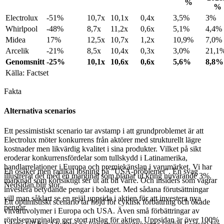
%
%
Electrolux
-51%
10,7x
10,1x
0,4x
3,5%
3%
Whirlpool
-48%
8,7x
11,2x
0,6x
5,1%
4,4%
Midea
17%
12,5x
10,7x
1,2x
10,9%
7,0%
Arcelik
-21%
8,5x
10,4x
0,3x
3,0%
21,1
Genomsnitt
-25%
10,1x
10,6x
0,6x
5,6%
8,8%
Källa: Factset
Fakta
Alternativa scenarios
Ett pessimistiskt scenario tar avstamp i att grundproblemet är att
Electrolux möter konkurrens från aktörer med strukturellt lägre
kostnader men likvärdig kvalitet i sina produkter. Vilket på sikt
eroderar konkurrensfördelar som tullskydd i Latinamerika,
handlarrelationer i Europa och premiekänslan i varumärket. Vi har
En osäker men radikal lösning på "USA-problemet". En svag
illustrerat det med en marginal som planar ut kring nuvarande 3%.
marknad som kortsiktigt ser ut att bli värre. Och insiders som vägrar
Nedsidan blir stor.
investera betydande pengar i bolaget. Med sådana förutsättningar
vill man såklart se en rejäl uppsida i aktien för att investera nya
Ett optimistiskt scenario tar höjd för cyklisk förbättring och ökade
pengar.
vitvaruvolymer i Europa och USA. Även små förbättringar av
rörelsemarginalen ger stort utslag för aktien. Uppsidan är över 100%