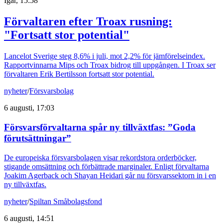
Igår, 15:58
Förvaltaren efter Troax rusning:
"Fortsatt stor potential"
Lancelot Sverige steg 8,6% i juli, mot 2,2% för jämförelseindex.
Rapportvinnarna Mips och Troax bidrog till uppgången. I Troax ser
förvaltaren Erik Bertilsson fortsatt stor potential.
nyheter
/
Försvarsbolag
6 augusti, 17:03
Försvarsförvaltarna spår ny tillväxtfas: ”Goda
förutsättningar”
De europeiska försvarsbolagen visar rekordstora orderböcker,
stigande omsättning och förbättrade marginaler. Enligt förvaltarna
Joakim Agerback och Shayan Heidari går nu försvarssektorn in i en
ny tillväxtfas.
nyheter
/
Spiltan Småbolagsfond
6 augusti, 14:51