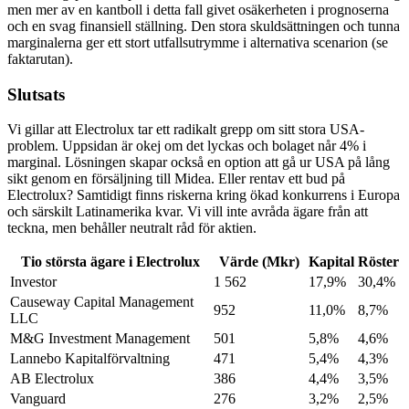
men mer av en kantboll i detta fall givet osäkerheten i prognoserna
och en svag finansiell ställning. Den stora skuldsättningen och tunna
marginalerna ger ett stort utfallsutrymme i alternativa scenarion (se
faktarutan).
Slutsats
Vi gillar att Electrolux tar ett radikalt grepp om sitt stora USA-
problem. Uppsidan är okej om det lyckas och bolaget når 4% i
marginal. Lösningen skapar också en option att gå ur USA på lång
sikt genom en försäljning till Midea. Eller rentav ett bud på
Electrolux? Samtidigt finns riskerna kring ökad konkurrens i Europa
och särskilt Latinamerika kvar. Vi vill inte avråda ägare från att
teckna, men behåller neutralt råd för aktien.
Tio största ägare i Electrolux
Värde (Mkr)
Kapital
Röster
Investor
1 562
17,9%
30,4%
Causeway Capital Management
952
11,0%
8,7%
LLC
M&G Investment Management
501
5,8%
4,6%
Lannebo Kapitalförvaltning
471
5,4%
4,3%
AB Electrolux
386
4,4%
3,5%
Vanguard
276
3,2%
2,5%