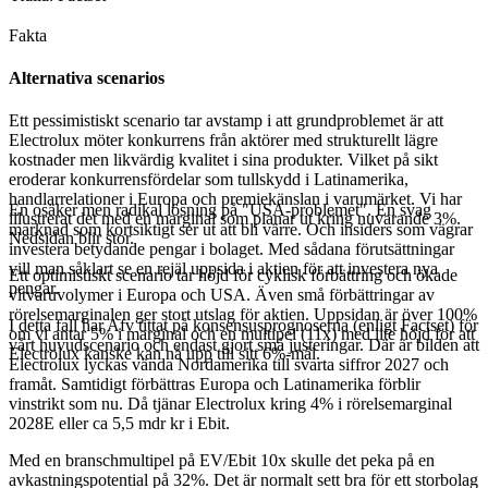
Fakta
Alternativa scenarios
Ett pessimistiskt scenario tar avstamp i att grundproblemet är att
Electrolux möter konkurrens från aktörer med strukturellt lägre
kostnader men likvärdig kvalitet i sina produkter. Vilket på sikt
eroderar konkurrensfördelar som tullskydd i Latinamerika,
handlarrelationer i Europa och premiekänslan i varumärket. Vi har
En osäker men radikal lösning på "USA-problemet". En svag
illustrerat det med en marginal som planar ut kring nuvarande 3%.
marknad som kortsiktigt ser ut att bli värre. Och insiders som vägrar
Nedsidan blir stor.
investera betydande pengar i bolaget. Med sådana förutsättningar
vill man såklart se en rejäl uppsida i aktien för att investera nya
Ett optimistiskt scenario tar höjd för cyklisk förbättring och ökade
pengar.
vitvaruvolymer i Europa och USA. Även små förbättringar av
rörelsemarginalen ger stort utslag för aktien. Uppsidan är över 100%
I detta fall har Afv tittat på konsensusprognoserna (enligt Factset) för
om vi antar 5% i marginal och en multipel (11x) med lite höjd för att
vårt huvudscenario och endast gjort små justeringar. Där är bilden att
Electrolux kanske kan nå upp till sitt 6%-mål.
Electrolux lyckas vända Nordamerika till svarta siffror 2027 och
framåt. Samtidigt förbättras Europa och Latinamerika förblir
vinstrikt som nu. Då tjänar Electrolux kring 4% i rörelsemarginal
2028E eller ca 5,5 mdr kr i Ebit.
Med en branschmultipel på EV/Ebit 10x skulle det peka på en
avkastningspotential på 32%. Det är normalt sett bra för ett storbolag