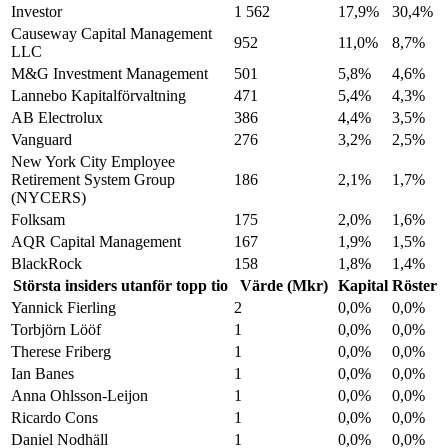
Investor
1 562
17,9%
30,4%
Causeway Capital Management
952
11,0%
8,7%
LLC
M&G Investment Management
501
5,8%
4,6%
Lannebo Kapitalförvaltning
471
5,4%
4,3%
AB Electrolux
386
4,4%
3,5%
Vanguard
276
3,2%
2,5%
New York City Employee
Retirement System Group
186
2,1%
1,7%
(NYCERS)
Folksam
175
2,0%
1,6%
AQR Capital Management
167
1,9%
1,5%
BlackRock
158
1,8%
1,4%
Största insiders utanför topp tio
Värde (Mkr)
Kapital
Röster
Yannick Fierling
2
0,0%
0,0%
Torbjörn Lööf
1
0,0%
0,0%
Therese Friberg
1
0,0%
0,0%
Ian Banes
1
0,0%
0,0%
Anna Ohlsson-Leijon
1
0,0%
0,0%
Ricardo Cons
1
0,0%
0,0%
Daniel Nodhäll
1
0,0%
0,0%