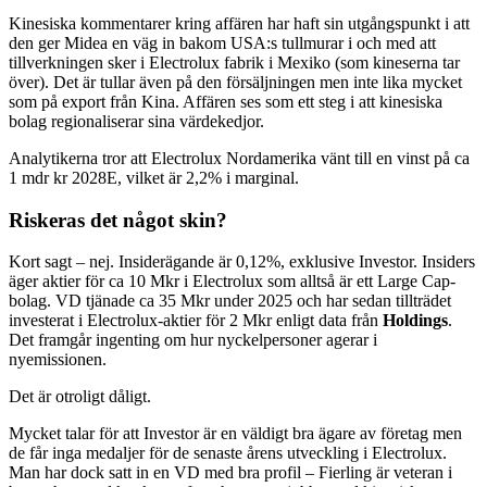
Kinesiska kommentarer kring affären har haft sin utgångspunkt i att
den ger Midea en väg in bakom USA:s tullmurar i och med att
tillverkningen sker i Electrolux fabrik i Mexiko (som kineserna tar
över). Det är tullar även på den försäljningen men inte lika mycket
som på export från Kina. Affären ses som ett steg i att kinesiska
bolag regionaliserar sina värdekedjor.
Analytikerna tror att Electrolux Nordamerika vänt till en vinst på ca
1 mdr kr 2028E, vilket är 2,2% i marginal.
Riskeras det något skin?
Kort sagt – nej. Insiderägande är 0,12%, exklusive Investor. Insiders
äger aktier för ca 10 Mkr i Electrolux som alltså är ett Large Cap-
bolag. VD tjänade ca 35 Mkr under 2025 och har sedan tillträdet
investerat i Electrolux-aktier för 2 Mkr enligt data från
Holdings
.
Det framgår ingenting om hur nyckelpersoner agerar i
nyemissionen.
Det är otroligt dåligt.
Mycket talar för att Investor är en väldigt bra ägare av företag men
de får inga medaljer för de senaste årens utveckling i Electrolux.
Man har dock satt in en VD med bra profil – Fierling är veteran i