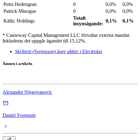
Petra Hedengran
0
0,0%
0,0%
Patrick Minogue
0
0,0%
0,0%
Totalt
Källa: Holdings
0,1%
0,1%
insynsägande:
* Causeway Capital Management LLC förvaltar externa mandat.
Inkluderas det uppgår ägandet till 15,12%.
Skribent (Svenssson) äger aktier i Electrolux
Ämnen i artikeln
Electrolux
Alexander Njegovanovic
Daniel Svensson