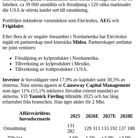
fabriker, ca 39 000 anställda och försäljning i 120 olika marknader
där USA är största landet sett till omsättning.
Portföljen inkluderar varumärken som Electrolux,
AEG
och
Frigidaire
.
Efter flera år av negativ lönsamhet i Nordamerika har Electrolux
ingått ett partnerskap med kinesiska
Midea
. Partnerskapet omfattar
tre joint ventures:
Försäljning av kylprodukter i Nordamerika.
Tillverkning av kylprodukter i Mexiko.
Tillverkning av tvättprodukter i USA.
Investor
är huvudägare med 17,9% av kapitalet samt 30,5% av
rösterna. Näst största ägaren är
Causeway Capital Management
som äger 11% (15,1% inklusive förvaltat externt mandat) av
aktierna. VD
Yannick Fierling
tillträdde 2025 och har lång
erfarenhet från branschen. Han äger aktier för 2 Mkr.
Affärsvärldens
2025
2026E
2027E
2028E
huvudscenario
131
Omsättning
129 313
133 192
137 188
282
- Tillväxt
-3,6%
-1,5%
+3,0%
+3,0%