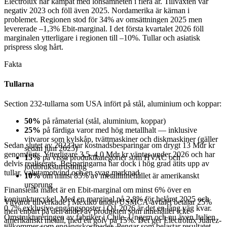
Electrolux har kämpat med lönsamheten i flera år. Tillväxten var
negativ 2023 och föll även 2025. Nordamerika är kärnan i
problemet. Regionen stod för 34% av omsättningen 2025 men
levererade –1,3% Ebit-marginal. I det första kvartalet 2026 föll
marginalen ytterligare i regionen till –10%. Tullar och asiatisk
prispress slog hårt.
Fakta
Tullarna
Section 232-tullarna som USA infört på stål, aluminium och koppar:
50%
på råmaterial (stål, aluminium, koppar)
25%
på färdiga varor med hög metallhalt — inklusive
vitvaror som kylskåp, tvättmaskiner och diskmaskiner (gäller
Sedan slutet av 2022 har kostnadsbesparingar om drygt 13 Mdr kr
sedan juni 2025)
genomförts. Ytterligare 3,5–4,0 Mdr kr väntas under 2026 och har
15%
på vissa produktkategorier som HVAC och
delvis realiserats. Besparingarna har dock i hög grad ätits upp av
jordbruksutrustning
tullar, valutamotvind och en svag marknad.
10%
om minst 85% av metallinnehållet är amerikanskt
ursprung
Finansiella målet är en Ebit-marginal om minst 6% över en
konjunkturcykel. Med en marginal på 2,8% för helåret 2025 och
Vitvaror tillverkade i Mexiko under USMCA-avtalet betalar 25%
0,7% exklusive engångsposter i Q1 2026 är det en lång väg kvar.
men enbart på den andel av produkten som innehåller icke-
Omstruktureringen av fabriker i Chile, Ungern och nu även Italien
amerikanskt metall, med ett golv på 15%. Det ger Electrolux Juárez-
tillkommer som engångskostnader. Pengar som belastar resultatet