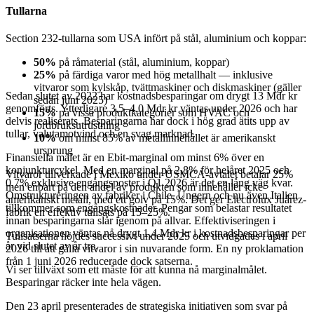
Tullarna
Section 232-tullarna som USA infört på stål, aluminium och koppar:
50%
på råmaterial (stål, aluminium, koppar)
25%
på färdiga varor med hög metallhalt — inklusive
vitvaror som kylskåp, tvättmaskiner och diskmaskiner (gäller
Sedan slutet av 2022 har kostnadsbesparingar om drygt 13 Mdr kr
sedan juni 2025)
genomförts. Ytterligare 3,5–4,0 Mdr kr väntas under 2026 och har
15%
på vissa produktkategorier som HVAC och
delvis realiserats. Besparingarna har dock i hög grad ätits upp av
jordbruksutrustning
tullar, valutamotvind och en svag marknad.
10%
om minst 85% av metallinnehållet är amerikanskt
ursprung
Finansiella målet är en Ebit-marginal om minst 6% över en
konjunkturcykel. Med en marginal på 2,8% för helåret 2025 och
Vitvaror tillverkade i Mexiko under USMCA-avtalet betalar 25%
0,7% exklusive engångsposter i Q1 2026 är det en lång väg kvar.
men enbart på den andel av produkten som innehåller icke-
Omstruktureringen av fabriker i Chile, Ungern och nu även Italien
amerikanskt metall, med ett golv på 15%. Det ger Electrolux Juárez-
tillkommer som engångskostnader. Pengar som belastar resultatet
fabrik en effektiv tullsats på 15–25%.
innan besparingarna slår igenom på allvar. Effektiviseringen i
organisationen väntas nå drygt 1,4 Mdr kr i kostnadsbesparingar per
Tullsatserna höjdes successivt under 2025 och utvidgades i april
år vid slutet av år tre.
2026 till att gälla vitvaror i sin nuvarande form. En ny proklamation
från 1 juni 2026 reducerade dock satserna.
Vi ser tillväxt som ett måste för att kunna nå marginalmålet.
Besparingar räcker inte hela vägen.
Den 23 april presenterades de strategiska initiativen som svar på