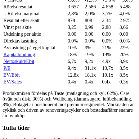
Rörelseresultat
3 657
2 586
4 658
5 488
- Rörelsemarginal
2,8%
2,0%
3,5%
4,0%
Resultat efter skatt
878
808
2 341
2 975
Vinst per aktie
3,25
0,99
2,88
3,66
Utdelning per aktie
0,00
0,00
0,00
0,00
Direktavkastning
0,0%
0,0%
0,0%
0,0%
Avkastning på eget kapital
10%
9%
21%
22%
Kapitalbindning
18%
19%
19%
20%
Nettoskuld/Ebit
6,7x
9,2x
4,9x
3,9x
P/E
9,4x
31,1x
10,7x
8,5x
EV/Ebit
12,8x
18,1x
10,1x
8,5x
EV/Sales
0,4x
0,4x
0,4x
0,3x
Produktmixen fördelas på Taste (matlagning och kyl, 62%), Care
(tvätt och disk, 30%) och Wellbeing (dammsugare, luftbehandling,
8%). Bolaget är positionerat mot premiumsegmentet. Marknaden är
cyklisk och driven av renoveringscykler och bostadsaffärer snarare
än nyinköp.
Tuffa tider