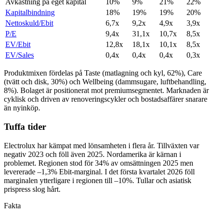
Avkastning på eget kapital
10%
9%
21%
22%
Kapitalbindning
18%
19%
19%
20%
Nettoskuld/Ebit
6,7x
9,2x
4,9x
3,9x
P/E
9,4x
31,1x
10,7x
8,5x
EV/Ebit
12,8x
18,1x
10,1x
8,5x
EV/Sales
0,4x
0,4x
0,4x
0,3x
Produktmixen fördelas på Taste (matlagning och kyl, 62%), Care
(tvätt och disk, 30%) och Wellbeing (dammsugare, luftbehandling,
8%). Bolaget är positionerat mot premiumsegmentet. Marknaden är
cyklisk och driven av renoveringscykler och bostadsaffärer snarare
än nyinköp.
Tuffa tider
Electrolux har kämpat med lönsamheten i flera år. Tillväxten var
negativ 2023 och föll även 2025. Nordamerika är kärnan i
problemet. Regionen stod för 34% av omsättningen 2025 men
levererade –1,3% Ebit-marginal. I det första kvartalet 2026 föll
marginalen ytterligare i regionen till –10%. Tullar och asiatisk
prispress slog hårt.
Fakta