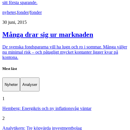
sitt första sparande.
nyheter
,
fonder
/
fonder
30 juni, 2015
Många drar sig ur marknaden
De svenska fondspararna vill ha lugn och ro i sommar. Många väljer
nu minimal risk – och påtagligt mycket kontanter ligger kvar på
kontona.
Mest läst
Nyheter
Analyser
1
Hemberg: Energikris och ny inflationsvåg väntar
2
Analytikern: Tre köpvärda investmentbolag