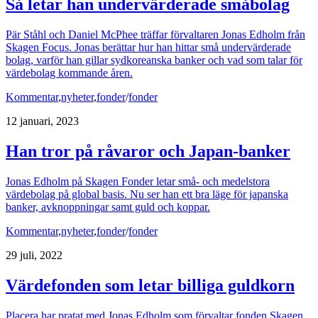
Så letar han undervärderade småbolag
Pär Ståhl och Daniel McPhee träffar förvaltaren Jonas Edholm från
Skagen Focus. Jonas berättar hur han hittar små undervärderade
bolag, varför han gillar sydkoreanska banker och vad som talar för
värdebolag kommande åren.
Kommentar
,
nyheter
,
fonder
/
fonder
12 januari, 2023
Han tror på råvaror och Japan-banker
Jonas Edholm på Skagen Fonder letar små- och medelstora
värdebolag på global basis. Nu ser han ett bra läge för japanska
banker, avknoppningar samt guld och koppar.
Kommentar
,
nyheter
,
fonder
/
fonder
29 juli, 2022
Värdefonden som letar billiga guldkorn
Placera har pratat med Jonas Edholm som förvaltar fonden Skagen