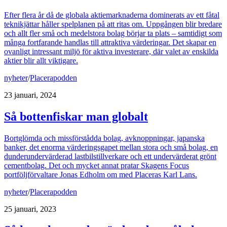
Efter flera år då de globala aktiemarknaderna dominerats av ett fåtal
teknikjättar håller spelplanen på att ritas om. Uppgången blir bredare
och allt fler små och medelstora bolag börjar ta plats – samtidigt som
många fortfarande handlas till attraktiva värderingar. Det skapar en
ovanligt intressant miljö för aktiva investerare, där valet av enskilda
aktier blir allt viktigare.
nyheter
/
Placerapodden
23 januari, 2024
Så bottenfiskar man globalt
Bortglömda och missförstådda bolag, avknoppningar, japanska
banker, det enorma värderingsgapet mellan stora och små bolag, en
dunderundervärderad lastbilstillverkare och ett undervärderat grönt
cementbolag. Det och mycket annat pratar Skagens Focus
portföljförvaltare Jonas Edholm om med Placeras Karl Lans.
nyheter
/
Placerapodden
25 januari, 2023