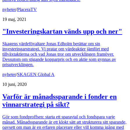
nyheter
/
PlaceraTV
19 maj, 2021
"Investeringskartan vänds upp och ner"
Skagens värdefövaltare Jonas Edholm berättar om sin
investeringarstrategi. Vi pratar om värdeaktier jämfört med
tillväxtaktierna och vad Jonas tror om utvecklingen framöver.
Dessutom om stigande kopparpris och en aktie som gynnas av
prisutvecklingen.
nyheter
/
SKAGEN Global A
10 juni, 2020
Varför är månadssparande i fonder en
vinnarstrategi på sikt?
Gör som fondproffsen: starta ett sparavtal och fondspara varje
månad. Månadssparande är ett klokt sätt att strukturera sitt sparande,
oavsett om man är en erfaren placerare eller vill komma igång med