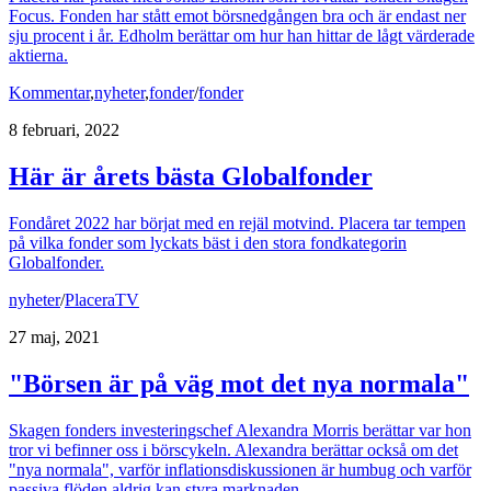
Focus. Fonden har stått emot börsnedgången bra och är endast ner
sju procent i år. Edholm berättar om hur han hittar de lågt värderade
aktierna.
Kommentar
,
nyheter
,
fonder
/
fonder
8 februari, 2022
Här är årets bästa Globalfonder
Fondåret 2022 har börjat med en rejäl motvind. Placera tar tempen
på vilka fonder som lyckats bäst i den stora fondkategorin
Globalfonder.
nyheter
/
PlaceraTV
27 maj, 2021
"Börsen är på väg mot det nya normala"
Skagen fonders investeringschef Alexandra Morris berättar var hon
tror vi befinner oss i börscykeln. Alexandra berättar också om det
"nya normala", varför inflationsdiskussionen är humbug och varför
passiva flöden aldrig kan styra marknaden.