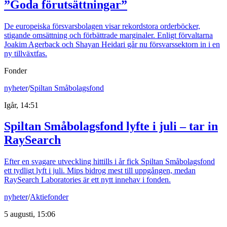
”Goda förutsättningar”
De europeiska försvarsbolagen visar rekordstora orderböcker,
stigande omsättning och förbättrade marginaler. Enligt förvaltarna
Joakim Agerback och Shayan Heidari går nu försvarssektorn in i en
ny tillväxtfas.
Fonder
nyheter
/
Spiltan Småbolagsfond
Igår, 14:51
Spiltan Småbolagsfond lyfte i juli – tar in
RaySearch
Efter en svagare utveckling hittills i år fick Spiltan Småbolagsfond
ett tydligt lyft i juli. Mips bidrog mest till uppgången, medan
RaySearch Laboratories är ett nytt innehav i fonden.
nyheter
/
Aktiefonder
5 augusti, 15:06