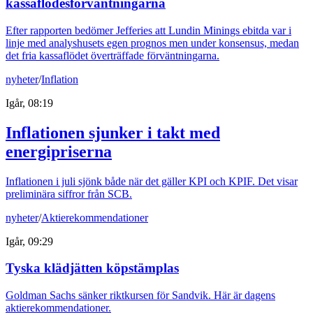
kassaflödesförväntningarna
Efter rapporten bedömer Jefferies att Lundin Minings ebitda var i
linje med analyshusets egen prognos men under konsensus, medan
det fria kassaflödet överträffade förväntningarna.
nyheter
/
Inflation
Igår, 08:19
Inflationen sjunker i takt med
energipriserna
Inflationen i juli sjönk både när det gäller KPI och KPIF. Det visar
preliminära siffror från SCB.
nyheter
/
Aktierekommendationer
Igår, 09:29
Tyska klädjätten köpstämplas
Goldman Sachs sänker riktkursen för Sandvik. Här är dagens
aktierekommendationer.