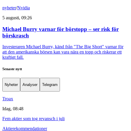
nyheter
/
Nvidia
5 augusti, 09:26
Michael Burry varnar för börstopp – ser risk för
börskrasch
Investeraren Michael Burry, känd från "The Big Short" varnar för
att den amerikanska börsen kan vara nära en topp och riskerar ett
kraftigt fall.
Senaste nytt
Nyheter
Analyser
Telegram
Troax
Idag, 08:48
Fem aktier som tog revansch i juli
Aktierekommendationer