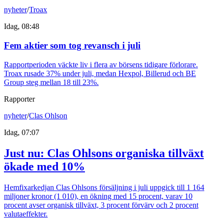
nyheter
/
Troax
Idag, 08:48
Fem aktier som tog revansch i juli
Rapportperioden väckte liv i flera av börsens tidigare förlorare.
Troax rusade 37% under juli, medan Hexpol, Billerud och BE
Group steg mellan 18 till 23%.
Rapporter
nyheter
/
Clas Ohlson
Idag, 07:07
Just nu
:
Clas Ohlsons organiska tillväxt
ökade med 10%
Hemfixarkedjan Clas Ohlsons försäljning i juli uppgick till 1 164
miljoner kronor (1 010), en ökning med 15 procent, varav 10
procent avser organisk tillväxt, 3 procent förvärv och 2 procent
valutaeffekter.