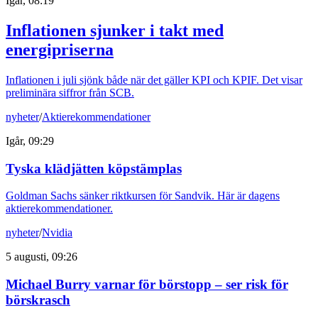
Igår, 08:19
Inflationen sjunker i takt med
energipriserna
Inflationen i juli sjönk både när det gäller KPI och KPIF. Det visar
preliminära siffror från SCB.
nyheter
/
Aktierekommendationer
Igår, 09:29
Tyska klädjätten köpstämplas
Goldman Sachs sänker riktkursen för Sandvik. Här är dagens
aktierekommendationer.
nyheter
/
Nvidia
5 augusti, 09:26
Michael Burry varnar för börstopp – ser risk för
börskrasch