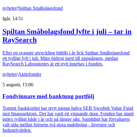
nyheter
/
Spiltan Småbolagsfond
Igår, 14:51
Spiltan Småbolagsfond lyfte i juli – tar in
RaySearch
Efter en svagare utveckling hittills i år fick Spiltan Småbolagsfond
ett tydligt lyft i juli. Mips bidrog mest till uppgången, medan
RaySearch Laboratories är ett nytt innehav i fonden.
nyheter
/
Aktiefonder
5 augusti, 15:06
Fondvinnare med banktung portfölj
Tommi Saukkoriipi har styrt nästan halva SEB Swedish Value Fund
mot finanssektorn. Det har varit ett vinnande drag. Fonden har slagit
index tydligt både i år och på längre sikt. Samtidigt har förvaltaren
valt sida mellan börsens två stora maktbolag - Investor och
Industrivärden.