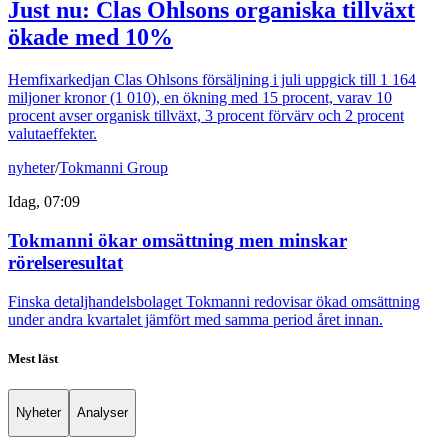
Just nu
:
Clas Ohlsons organiska tillväxt
ökade med 10%
Hemfixarkedjan Clas Ohlsons försäljning i juli uppgick till 1 164
miljoner kronor (1 010), en ökning med 15 procent, varav 10
procent avser organisk tillväxt, 3 procent förvärv och 2 procent
valutaeffekter.
nyheter
/
Tokmanni Group
Idag, 07:09
Tokmanni ökar omsättning men minskar
rörelseresultat
Finska detaljhandelsbolaget Tokmanni redovisar ökad omsättning
under andra kvartalet jämfört med samma period året innan.
Mest läst
Nyheter
Analyser