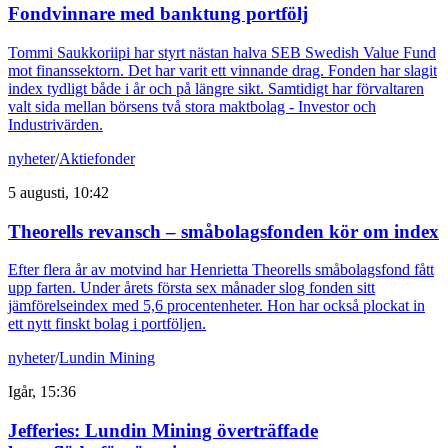
Fondvinnare med banktung portfölj
Tommi Saukkoriipi har styrt nästan halva SEB Swedish Value Fund
mot finanssektorn. Det har varit ett vinnande drag. Fonden har slagit
index tydligt både i år och på längre sikt. Samtidigt har förvaltaren
valt sida mellan börsens två stora maktbolag - Investor och
Industrivärden.
nyheter
/
Aktiefonder
5 augusti, 10:42
Theorells revansch – småbolagsfonden kör om index
Efter flera år av motvind har Henrietta Theorells småbolagsfond fått
upp farten. Under årets första sex månader slog fonden sitt
jämförelseindex med 5,6 procentenheter. Hon har också plockat in
ett nytt finskt bolag i portföljen.
nyheter
/
Lundin Mining
Igår, 15:36
Jefferies: Lundin Mining överträffade