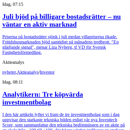
Idag, 07:15
Juli bjöd på billigare bostadsrätter – nu
väntar en aktiv marknad
Priserna på bostadsrätter sjönk i juli medan villapriserna ökade.
Fritidshusmarknaden bjöd samtidigt på månadens tredbrott. "En
glädjande signal", menar Liza Nyberg, tf VD för Svensk
Fastighetsförmedling.
Aktieanalys
nyheter
,
Aktieanalys
/
Investor
Idag, 08:11
Analytikern: Tre köpvärda
investmentbolag
I den här artikeln lyfter vi fram de tre investmentbolag som i dag
uppvisar den starkaste tekniska bilden enligt vår nya Investtech
Score, som sammanfattar den tekniska bedömningen av en aktie på