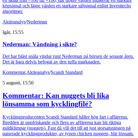
en skala från –100 till +100, där högre värden indikerar en starkare
köpsignal och lägre värden en starkare säljsignal enligt Investtechs
algoritmer.
Aktieanalys
/
Nederman
Igår, 15:55
Nederman: Vändning i sikte?
Det har blåst snåla vindar runt Nederman på börsen de senaste åren.
Det är bara delvis befogat av den tuffa marknaden.
Kommentar
,
Aktieanalys
/
Scandi Standard
5 augusti, 15:50
Kommentar: Kan nuggets bli lika
lönsamma som kycklingfilé?
Kycklingproducenten Scandi Standard håller hög fart i affärerna.
Bredden är uppfriskande och flera av affärerna kan bli riktiga
guldklimpar (nuggets). Fast då vill det till att just storsatsningen på
panerade kycklingprodukter, av typen chicken nuggets, blir lönsam.