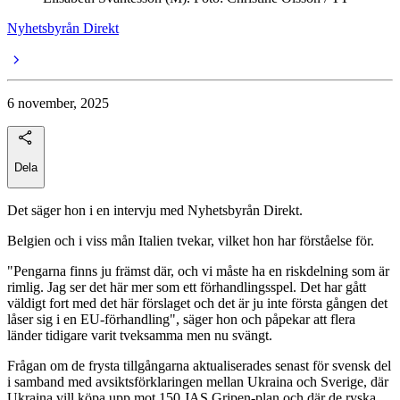
Nyhetsbyrån Direkt
6 november, 2025
Dela
Det säger hon i en intervju med Nyhetsbyrån Direkt.
Belgien och i viss mån Italien tvekar, vilket hon har förståelse för.
"Pengarna finns ju främst där, och vi måste ha en riskdelning som är
rimlig. Jag ser det här mer som ett förhandlingsspel. Det har gått
väldigt fort med det här förslaget och det är ju inte första gången det
låser sig i en EU-förhandling", säger hon och påpekar att flera
länder tidigare varit tveksamma men nu svängt.
Frågan om de frysta tillgångarna aktualiserades senast för svensk del
i samband med avsiktsförklaringen mellan Ukraina och Sverige, där
Ukraina vill köpa upp mot 150 JAS Gripen-plan och där de ryska