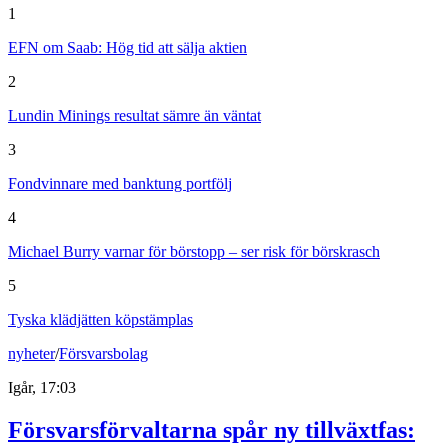
1
EFN om Saab: Hög tid att sälja aktien
2
Lundin Minings resultat sämre än väntat
3
Fondvinnare med banktung portfölj
4
Michael Burry varnar för börstopp – ser risk för börskrasch
5
Tyska klädjätten köpstämplas
nyheter
/
Försvarsbolag
Igår, 17:03
Försvarsförvaltarna spår ny tillväxtfas: