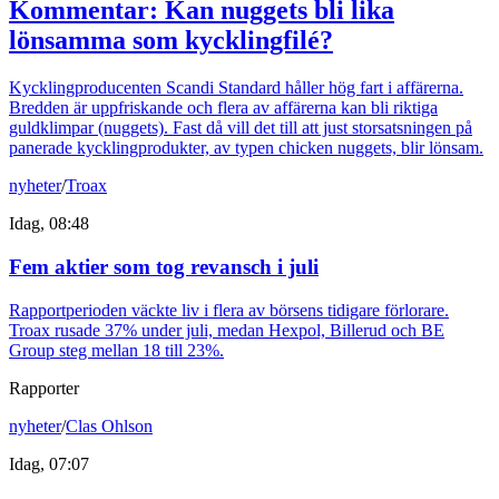
Kommentar: Kan nuggets bli lika
lönsamma som kycklingfilé?
Kycklingproducenten Scandi Standard håller hög fart i affärerna.
Bredden är uppfriskande och flera av affärerna kan bli riktiga
guldklimpar (nuggets). Fast då vill det till att just storsatsningen på
panerade kycklingprodukter, av typen chicken nuggets, blir lönsam.
nyheter
/
Troax
Idag, 08:48
Fem aktier som tog revansch i juli
Rapportperioden väckte liv i flera av börsens tidigare förlorare.
Troax rusade 37% under juli, medan Hexpol, Billerud och BE
Group steg mellan 18 till 23%.
Rapporter
nyheter
/
Clas Ohlson
Idag, 07:07