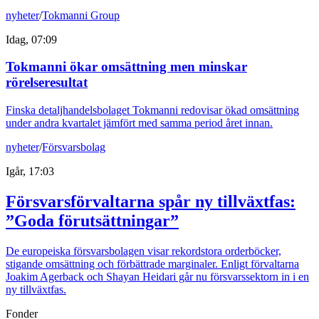
nyheter
/
Tokmanni Group
Idag, 07:09
Tokmanni ökar omsättning men minskar
rörelseresultat
Finska detaljhandelsbolaget Tokmanni redovisar ökad omsättning
under andra kvartalet jämfört med samma period året innan.
nyheter
/
Försvarsbolag
Igår, 17:03
Försvarsförvaltarna spår ny tillväxtfas:
”Goda förutsättningar”
De europeiska försvarsbolagen visar rekordstora orderböcker,
stigande omsättning och förbättrade marginaler. Enligt förvaltarna
Joakim Agerback och Shayan Heidari går nu försvarssektorn in i en
ny tillväxtfas.
Fonder