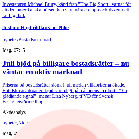
Investeraren Michael Burry, känd från "The Big Short" varnar för
att den amerikanska börsen kan vara nära en topp och riskerar ett
kraftigt fall.
Just nu
:
Höjd riktkurs för Nibe
nyheter
/
Bostadsmarknad
Idag, 07:15
Juli bjöd på billigare bostadsrätter – nu
väntar en aktiv marknad
Priserna på bostadsrätter sjönk i juli medan villapriserna ökade.
Fritidshusmarknaden bjöd samtidigt på månadens tredbrott. "En
glädjande signal", menar Liza Nyberg, tf VD för Svensk
Fastighetsförmedling.
Aktieanalys
nyheter
,
Aktieanalys
/
Investor
Idag, 08:11