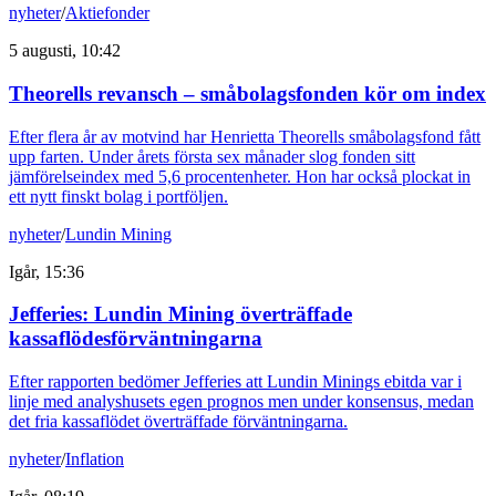
nyheter
/
Aktiefonder
5 augusti, 10:42
Theorells revansch – småbolagsfonden kör om index
Efter flera år av motvind har Henrietta Theorells småbolagsfond fått
upp farten. Under årets första sex månader slog fonden sitt
jämförelseindex med 5,6 procentenheter. Hon har också plockat in
ett nytt finskt bolag i portföljen.
nyheter
/
Lundin Mining
Igår, 15:36
Jefferies: Lundin Mining överträffade
kassaflödesförväntningarna
Efter rapporten bedömer Jefferies att Lundin Minings ebitda var i
linje med analyshusets egen prognos men under konsensus, medan
det fria kassaflödet överträffade förväntningarna.
nyheter
/
Inflation