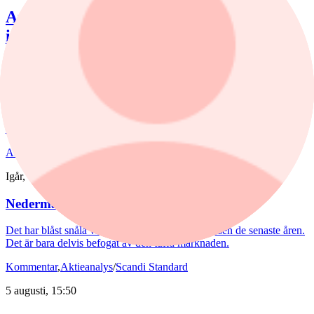
Analytikern: Tre köpvärda
investmentbolag
I den här artikeln lyfter vi fram de tre investmentbolag som i dag
uppvisar den starkaste tekniska bilden enligt vår nya Investtech
Score, som sammanfattar den tekniska bedömningen av en aktie på
en skala från –100 till +100, där högre värden indikerar en starkare
köpsignal och lägre värden en starkare säljsignal enligt Investtechs
algoritmer.
Aktieanalys
/
Nederman
Igår, 15:55
Nederman: Vändning i sikte?
Det har blåst snåla vindar runt Nederman på börsen de senaste åren.
Det är bara delvis befogat av den tuffa marknaden.
Kommentar
,
Aktieanalys
/
Scandi Standard
5 augusti, 15:50