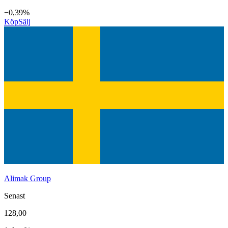
−0,39%
Köp
Sälj
Alimak Group
Senast
128,00