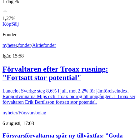
1 dag %
1,27%
Köp
Sälj
Fonder
nyheter
,
fonder
/
Aktiefonder
Igår, 15:58
Förvaltaren efter Troax rusning:
"Fortsatt stor potential"
Lancelot Sverige steg 8,6% i juli, mot 2,2% för jämförelseindex.
Rapportvinnarna Mips och Troax bidrog till uppgången. I Troax ser
förvaltaren Erik Bertilsson fortsatt stor potential.
nyheter
/
Försvarsbolag
6 augusti, 17:03
Försvarsförvaltarna spår ny tillväxtfas: ”Goda