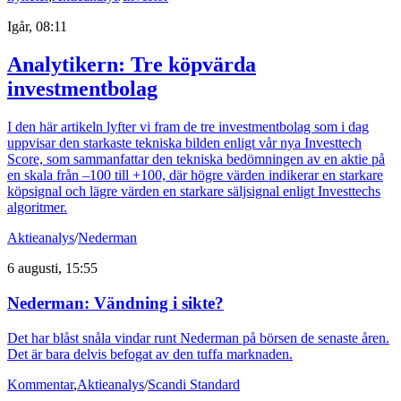
Igår, 08:11
Analytikern: Tre köpvärda
investmentbolag
I den här artikeln lyfter vi fram de tre investmentbolag som i dag
uppvisar den starkaste tekniska bilden enligt vår nya Investtech
Score, som sammanfattar den tekniska bedömningen av en aktie på
en skala från –100 till +100, där högre värden indikerar en starkare
köpsignal och lägre värden en starkare säljsignal enligt Investtechs
algoritmer.
Aktieanalys
/
Nederman
6 augusti, 15:55
Nederman: Vändning i sikte?
Det har blåst snåla vindar runt Nederman på börsen de senaste åren.
Det är bara delvis befogat av den tuffa marknaden.
Kommentar
,
Aktieanalys
/
Scandi Standard