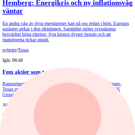
Hemberg: Energikris och ny inflationsvåg
väntar
En andra våg av dyra energipriser kan nå oss redan i höst. Europas
gaslager pekar i den riktningen. Samtidigt möter svenskarna
besvärligt höga elpriser, fyra kronor dyrare bensin och att
matpriserna tickar uppåt.
nyheter
/
Troax
Igår, 08:48
Fem aktier som tog revansch i juli
Rapportperioden väckte liv i flera av börsens tidigare förlorare.
Troax rusade 37% under juli, medan Hexpol, Billerud och BE
Group steg mellan 18 till 23%.
Aktieanalys
nyheter
,
Aktieanalys
/
Investor
Igår, 08:11