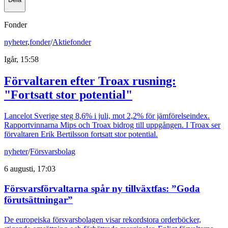
Fonder
nyheter
,
fonder
/
Aktiefonder
Igår, 15:58
Förvaltaren efter Troax rusning:
"Fortsatt stor potential"
Lancelot Sverige steg 8,6% i juli, mot 2,2% för jämförelseindex.
Rapportvinnarna Mips och Troax bidrog till uppgången. I Troax ser
förvaltaren Erik Bertilsson fortsatt stor potential.
nyheter
/
Försvarsbolag
6 augusti, 17:03
Försvarsförvaltarna spår ny tillväxtfas: ”Goda
förutsättningar”
De europeiska försvarsbolagen visar rekordstora orderböcker,