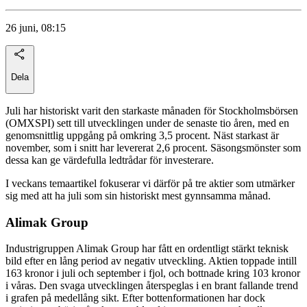
26 juni, 08:15
Dela
Juli har historiskt varit den starkaste månaden för Stockholmsbörsen
(OMXSPI) sett till utvecklingen under de senaste tio åren, med en
genomsnittlig uppgång på omkring 3,5 procent. Näst starkast är
november, som i snitt har levererat 2,6 procent. Säsongsmönster som
dessa kan ge värdefulla ledtrådar för investerare.
I veckans temaartikel fokuserar vi därför på tre aktier som utmärker
sig med att ha juli som sin historiskt mest gynnsamma månad.
Alimak Group
Industrigruppen Alimak Group har fått en ordentligt stärkt teknisk
bild efter en lång period av negativ utveckling. Aktien toppade intill
163 kronor i juli och september i fjol, och bottnade kring 103 kronor
i våras. Den svaga utvecklingen återspeglas i en brant fallande trend
i grafen på medellång sikt. Efter bottenformationen har dock