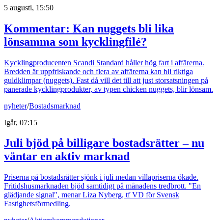
5 augusti, 15:50
Kommentar: Kan nuggets bli lika
lönsamma som kycklingfilé?
Kycklingproducenten Scandi Standard håller hög fart i affärerna.
Bredden är uppfriskande och flera av affärerna kan bli riktiga
guldklimpar (nuggets). Fast då vill det till att just storsatsningen på
panerade kycklingprodukter, av typen chicken nuggets, blir lönsam.
nyheter
/
Bostadsmarknad
Igår, 07:15
Juli bjöd på billigare bostadsrätter – nu
väntar en aktiv marknad
Priserna på bostadsrätter sjönk i juli medan villapriserna ökade.
Fritidshusmarknaden bjöd samtidigt på månadens tredbrott. "En
glädjande signal", menar Liza Nyberg, tf VD för Svensk
Fastighetsförmedling.