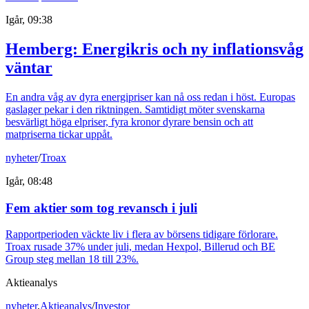
Igår, 09:38
Hemberg: Energikris och ny inflationsvåg
väntar
En andra våg av dyra energipriser kan nå oss redan i höst. Europas
gaslager pekar i den riktningen. Samtidigt möter svenskarna
besvärligt höga elpriser, fyra kronor dyrare bensin och att
matpriserna tickar uppåt.
nyheter
/
Troax
Igår, 08:48
Fem aktier som tog revansch i juli
Rapportperioden väckte liv i flera av börsens tidigare förlorare.
Troax rusade 37% under juli, medan Hexpol, Billerud och BE
Group steg mellan 18 till 23%.
Aktieanalys
nyheter
,
Aktieanalys
/
Investor