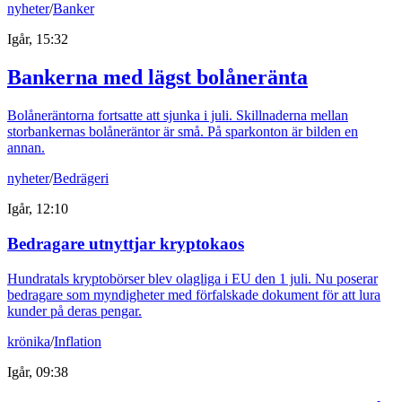
nyheter
/
Banker
Igår, 15:32
Bankerna med lägst bolåneränta
Bolåneräntorna fortsatte att sjunka i juli. Skillnaderna mellan
storbankernas bolåneräntor är små. På sparkonton är bilden en
annan.
nyheter
/
Bedrägeri
Igår, 12:10
Bedragare utnyttjar kryptokaos
Hundratals kryptobörser blev olagliga i EU den 1 juli. Nu poserar
bedragare som myndigheter med förfalskade dokument för att lura
kunder på deras pengar.
krönika
/
Inflation
Igår, 09:38