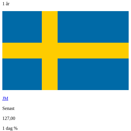
1 år
JM
Senast
127,00
1 dag %