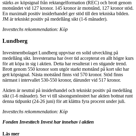
stärks av köpsignal från rektangelformation (REC) och brott genom
motståndet vid 127 kronor. 145 kronor är motstånd, 127 kronor stöd.
En maximalt positiv insiderhandel ger stöd till den tekniska bilden.
JM är tekniskt positiv på medellång sikt (1-6 månader).
Investtechs rekommendation: Köp
Lundberg
Investmentbolaget Lundberg uppvisar en solid utveckling på
medellång sikt. Investerarna har över tid accepterat en allt högre kurs
för att köpa in sig i aktien. Detta har resulterat i en stigande trend.
Brott genom 550 kronor som utgör starkt motstånd på kort sikt har
gett köpsignal. Nästa motstånd finns vid 570 kronor. Stöd finns
närmast i intervallet 530-550 kronor, därunder vid 517 kronor.
Aktien är neutral på insiderhandel och tekniskt positiv på medellång
sikt (1-6 månader). Ser vi till säsongsmönstret har aktien bottnat runt
denna tidpunkt (24-26 juni) för att klättra fyra procent under juli.
Investtechs rekommendation: Köp
Fonden Investtech Invest har innehav i aktien
Läs mer