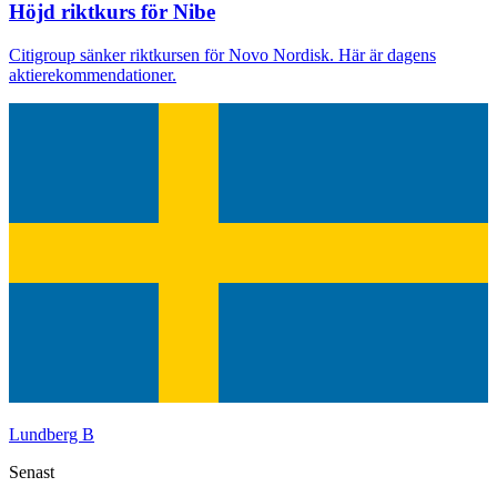
Höjd riktkurs för Nibe
Citigroup sänker riktkursen för Novo Nordisk. Här är dagens
aktierekommendationer.
Lundberg B
Senast