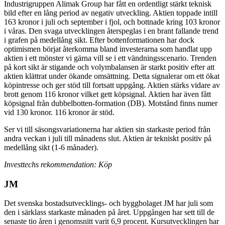
Industrigruppen Alimak Group har fått en ordentligt stärkt teknisk
bild efter en lång period av negativ utveckling. Aktien toppade intill
163 kronor i juli och september i fjol, och bottnade kring 103 kronor
i våras. Den svaga utvecklingen återspeglas i en brant fallande trend
i grafen på medellång sikt. Efter bottenformationen har dock
optimismen börjat återkomma bland investerarna som handlat upp
aktien i ett mönster vi gärna vill se i ett vändningsscenario. Trenden
på kort sikt är stigande och volymbalansen är starkt positiv efter att
aktien klättrat under ökande omsättning. Detta signalerar om ett ökat
köpintresse och ger stöd till fortsatt uppgång. Aktien stärks vidare av
brott genom 116 kronor vilket gett köpsignal. Aktien har även fått
köpsignal från dubbelbotten-formation (DB). Motstånd finns numer
vid 130 kronor. 116 kronor är stöd.
Ser vi till säsongsvariationerna har aktien sin starkaste period från
andra veckan i juli till månadens slut. Aktien är tekniskt positiv på
medellång sikt (1-6 månader).
Investtechs rekommendation: Köp
JM
Det svenska bostadsutvecklings- och byggbolaget JM har juli som
den i särklass starkaste månaden på året. Uppgången har sett till de
senaste tio åren i genomsnitt varit 6,9 procent. Kursutvecklingen har