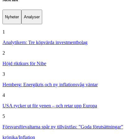
Nyheter
Analyser
1
Analytikern: Tre köpvärda investmentbolag
2
Höjd riktkurs för Nibe
3
Hemberg: Energikris och ny inflationsvåg väntar
4
USA rycker ut för yenen – och retar upp Europa
5
Försvarsförvaltarna spår ny tillväxtfas: ”Goda förutsättningar”
krönika
/
Inflation