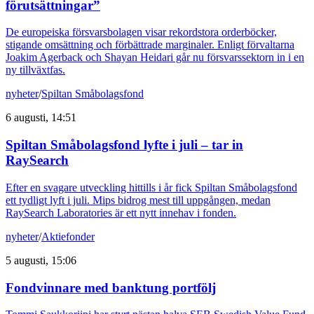
förutsättningar”
De europeiska försvarsbolagen visar rekordstora orderböcker,
stigande omsättning och förbättrade marginaler. Enligt förvaltarna
Joakim Agerback och Shayan Heidari går nu försvarssektorn in i en
ny tillväxtfas.
nyheter
/
Spiltan Småbolagsfond
6 augusti, 14:51
Spiltan Småbolagsfond lyfte i juli – tar in
RaySearch
Efter en svagare utveckling hittills i år fick Spiltan Småbolagsfond
ett tydligt lyft i juli. Mips bidrog mest till uppgången, medan
RaySearch Laboratories är ett nytt innehav i fonden.
nyheter
/
Aktiefonder
5 augusti, 15:06
Fondvinnare med banktung portfölj