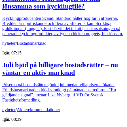
lönsamma som kycklingfilé?
Kycklingproducenten Scandi Standard håller hög fart i affärerna.
Bredden är uppfriskande och flera av affärerna kan bli riktiga
guldklimpar (nuggets). Fast då vill det till att just storsatsningen på
panerade kycklingprodukter, av typen chicken nuggets, blir lönsam.
nyheter
/
Bostadsmarknad
Igår, 07:15
Juli bjöd på billigare bostadsrätter – nu
väntar en aktiv marknad
Priserna på bostadsrätter sjönk i juli medan villapriserna ökade.
Fritidshusmarknaden bjöd samtidigt på månadens tredbrott. "En
glädjande signal", menar Liza Nyberg, tf VD för Svensk
Fastighetsförmedling.
nyheter
/
Aktierekommendationer
Igår, 08:39