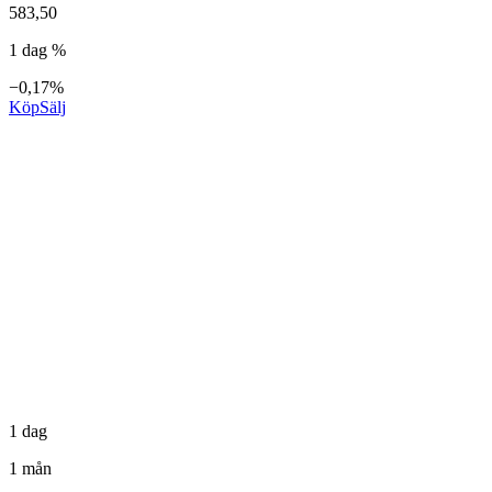
583,50
1 dag %
−0,17%
Köp
Sälj
1 dag
1 mån