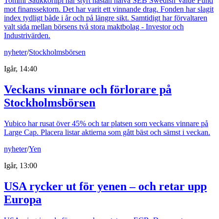
Tommi Saukkoriipi har styrt nästan halva SEB Swedish Value Fund
mot finanssektorn. Det har varit ett vinnande drag. Fonden har slagit
index tydligt både i år och på längre sikt. Samtidigt har förvaltaren
valt sida mellan börsens två stora maktbolag - Investor och
Industrivärden.
nyheter
/
Stockholmsbörsen
Igår, 14:40
Veckans vinnare och förlorare på
Stockholmsbörsen
Yubico har rusat över 45% och tar platsen som veckans vinnare på
Large Cap. Placera listar aktierna som gått bäst och sämst i veckan.
nyheter
/
Yen
Igår, 13:00
USA rycker ut för yenen – och retar upp
Europa