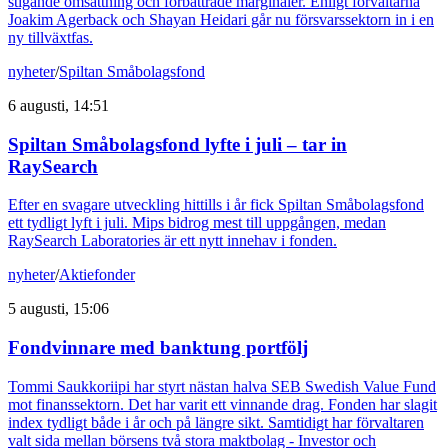
stigande omsättning och förbättrade marginaler. Enligt förvaltarna
Joakim Agerback och Shayan Heidari går nu försvarssektorn in i en
ny tillväxtfas.
nyheter
/
Spiltan Småbolagsfond
6 augusti, 14:51
Spiltan Småbolagsfond lyfte i juli – tar in
RaySearch
Efter en svagare utveckling hittills i år fick Spiltan Småbolagsfond
ett tydligt lyft i juli. Mips bidrog mest till uppgången, medan
RaySearch Laboratories är ett nytt innehav i fonden.
nyheter
/
Aktiefonder
5 augusti, 15:06
Fondvinnare med banktung portfölj
Tommi Saukkoriipi har styrt nästan halva SEB Swedish Value Fund
mot finanssektorn. Det har varit ett vinnande drag. Fonden har slagit
index tydligt både i år och på längre sikt. Samtidigt har förvaltaren
valt sida mellan börsens två stora maktbolag - Investor och