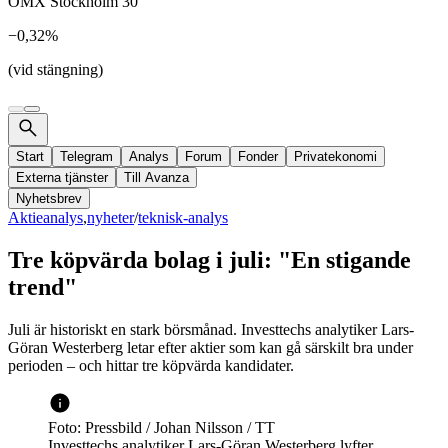
OMX Stockholm 30
−0,32%
(vid stängning)
Start
Telegram
Analys
Forum
Fonder
Privatekonomi
Externa tjänster
Till Avanza
Nyhetsbrev
Aktieanalys
,
nyheter
/
teknisk-analys
Tre köpvärda bolag i juli: "En stigande
trend"
Juli är historiskt en stark börsmånad. Investtechs analytiker Lars-
Göran Westerberg letar efter aktier som kan gå särskilt bra under
perioden – och hittar tre köpvärda kandidater.
Foto: Pressbild / Johan Nilsson / TT
Investtechs analytiker Lars-Göran Westerberg lyfter