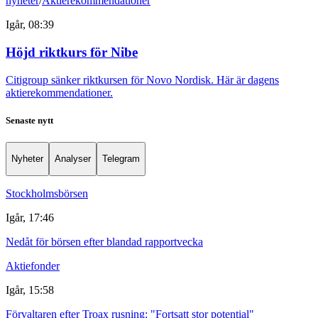
nyheter
/
Aktierekommendationer
Igår, 08:39
Höjd riktkurs för Nibe
Citigroup sänker riktkursen för Novo Nordisk. Här är dagens
aktierekommendationer.
Senaste nytt
Nyheter
Analyser
Telegram
Stockholmsbörsen
Igår, 17:46
Nedåt för börsen efter blandad rapportvecka
Aktiefonder
Igår, 15:58
Förvaltaren efter Troax rusning: "Fortsatt stor potential"