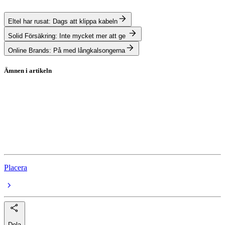
Eltel har rusat: Dags att klippa kabeln
Solid Försäkring: Inte mycket mer att ge
Online Brands: På med långkalsongerna
Ämnen i artikeln
teknisk-analys
Lundbergföretagen
JM
Alimak
Placera
Dela