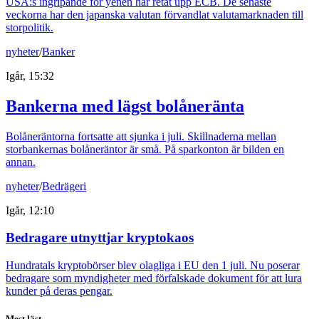
USA:s ingripande för yenen har retat upp ECB. De senaste
veckorna har den japanska valutan förvandlat valutamarknaden till
storpolitik.
nyheter
/
Banker
Igår, 15:32
Bankerna med lägst bolåneränta
Bolåneräntorna fortsatte att sjunka i juli. Skillnaderna mellan
storbankernas bolåneräntor är små. På sparkonton är bilden en
annan.
nyheter
/
Bedrägeri
Igår, 12:10
Bedragare utnyttjar kryptokaos
Hundratals kryptobörser blev olagliga i EU den 1 juli. Nu poserar
bedragare som myndigheter med förfalskade dokument för att lura
kunder på deras pengar.
Mest läst