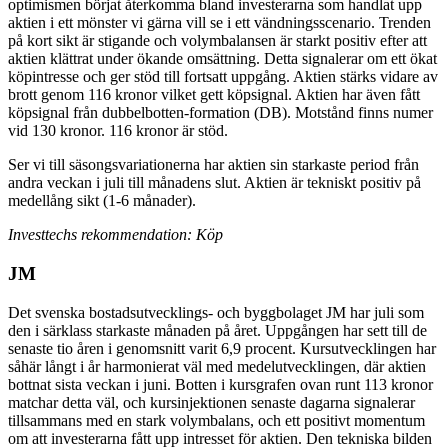
optimismen börjat återkomma bland investerarna som handlat upp
aktien i ett mönster vi gärna vill se i ett vändningsscenario. Trenden
på kort sikt är stigande och volymbalansen är starkt positiv efter att
aktien klättrat under ökande omsättning. Detta signalerar om ett ökat
köpintresse och ger stöd till fortsatt uppgång. Aktien stärks vidare av
brott genom 116 kronor vilket gett köpsignal. Aktien har även fått
köpsignal från dubbelbotten-formation (DB). Motstånd finns numer
vid 130 kronor. 116 kronor är stöd.
Ser vi till säsongsvariationerna har aktien sin starkaste period från
andra veckan i juli till månadens slut. Aktien är tekniskt positiv på
medellång sikt (1-6 månader).
Investtechs rekommendation: Köp
JM
Det svenska bostadsutvecklings- och byggbolaget JM har juli som
den i särklass starkaste månaden på året. Uppgången har sett till de
senaste tio åren i genomsnitt varit 6,9 procent. Kursutvecklingen har
såhär långt i år harmonierat väl med medelutvecklingen, där aktien
bottnat sista veckan i juni. Botten i kursgrafen ovan runt 113 kronor
matchar detta väl, och kursinjektionen senaste dagarna signalerar
tillsammans med en stark volymbalans, och ett positivt momentum
om att investerarna fått upp intresset för aktien. Den tekniska bilden