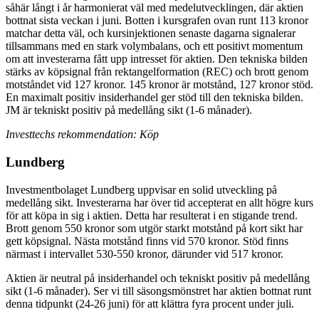
såhär långt i år harmonierat väl med medelutvecklingen, där aktien
bottnat sista veckan i juni. Botten i kursgrafen ovan runt 113 kronor
matchar detta väl, och kursinjektionen senaste dagarna signalerar
tillsammans med en stark volymbalans, och ett positivt momentum
om att investerarna fått upp intresset för aktien. Den tekniska bilden
stärks av köpsignal från rektangelformation (REC) och brott genom
motståndet vid 127 kronor. 145 kronor är motstånd, 127 kronor stöd.
En maximalt positiv insiderhandel ger stöd till den tekniska bilden.
JM är tekniskt positiv på medellång sikt (1-6 månader).
Investtechs rekommendation: Köp
Lundberg
Investmentbolaget Lundberg uppvisar en solid utveckling på
medellång sikt. Investerarna har över tid accepterat en allt högre kurs
för att köpa in sig i aktien. Detta har resulterat i en stigande trend.
Brott genom 550 kronor som utgör starkt motstånd på kort sikt har
gett köpsignal. Nästa motstånd finns vid 570 kronor. Stöd finns
närmast i intervallet 530-550 kronor, därunder vid 517 kronor.
Aktien är neutral på insiderhandel och tekniskt positiv på medellång
sikt (1-6 månader). Ser vi till säsongsmönstret har aktien bottnat runt
denna tidpunkt (24-26 juni) för att klättra fyra procent under juli.