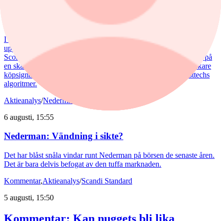
Analytikern: Tre köpvärda
investmentbolag
I den här artikeln lyfter vi fram de tre investmentbolag som i dag
uppvisar den starkaste tekniska bilden enligt vår nya Investtech
Score, som sammanfattar den tekniska bedömningen av en aktie på
en skala från –100 till +100, där högre värden indikerar en starkare
köpsignal och lägre värden en starkare säljsignal enligt Investtechs
algoritmer.
Aktieanalys
/
Nederman
6 augusti, 15:55
Nederman: Vändning i sikte?
Det har blåst snåla vindar runt Nederman på börsen de senaste åren.
Det är bara delvis befogat av den tuffa marknaden.
Kommentar
,
Aktieanalys
/
Scandi Standard
5 augusti, 15:50
Kommentar: Kan nuggets bli lika