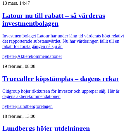
13 mars, 14:47
Latour nu till rabatt – så värderas
investmentbolagen
Investmentbolaget Latour har under lång tid värderats högt relativt
det rapporterade substansvärdet. Nu har värderingen fallit till en
rabatt för första gången på sju år.
nyheter
/
Aktierekommendationer
19 februari, 08:08
Truecaller köpstämplas – dagens rekar
Citigroup höjer riktkursen för Investor och upprepar sälj. Här är
dagens aktierekommendationer.
nyheter
/
Lundbergföretagen
18 februari, 13:00
Lundbergs höjer utdelningen