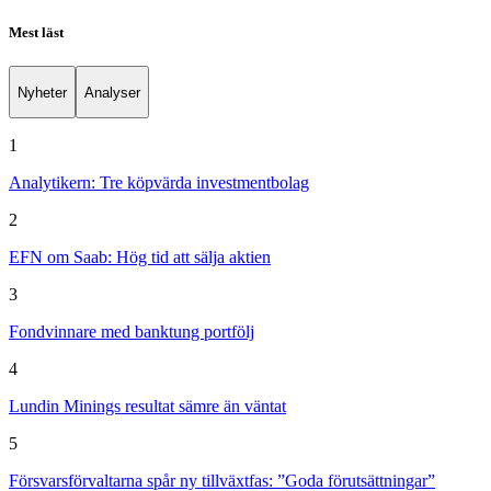
Mest läst
Nyheter
Analyser
1
Analytikern: Tre köpvärda investmentbolag
2
EFN om Saab: Hög tid att sälja aktien
3
Fondvinnare med banktung portfölj
4
Lundin Minings resultat sämre än väntat
5
Försvarsförvaltarna spår ny tillväxtfas: ”Goda förutsättningar”