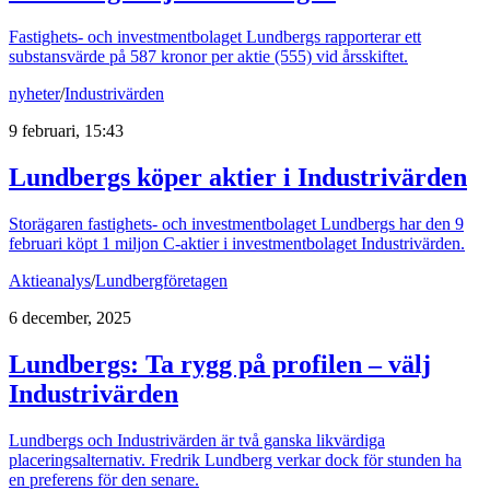
Fastighets- och investmentbolaget Lundbergs rapporterar ett
substansvärde på 587 kronor per aktie (555) vid årsskiftet.
nyheter
/
Industrivärden
9 februari, 15:43
Lundbergs köper aktier i Industrivärden
Storägaren fastighets- och investmentbolaget Lundbergs har den 9
februari köpt 1 miljon C-aktier i investmentbolaget Industrivärden.
Aktieanalys
/
Lundbergföretagen
6 december, 2025
Lundbergs: Ta rygg på profilen – välj
Industrivärden
Lundbergs och Industrivärden är två ganska likvärdiga
placeringsalternativ. Fredrik Lundberg verkar dock för stunden ha
en preferens för den senare.