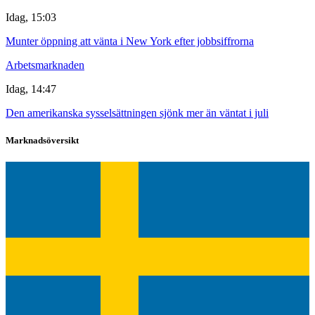
Idag, 15:03
Munter öppning att vänta i New York efter jobbsiffrorna
Arbetsmarknaden
Idag, 14:47
Den amerikanska sysselsättningen sjönk mer än väntat i juli
Marknadsöversikt