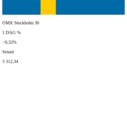
OMX Stockholm 30
1 DAG %
−0,32%
Senast
3 312,34