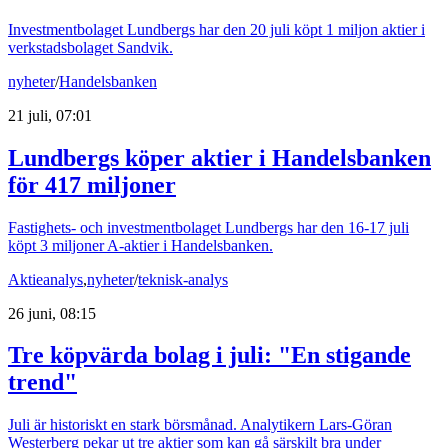
Investmentbolaget Lundbergs har den 20 juli köpt 1 miljon aktier i
verkstadsbolaget Sandvik.
nyheter
/
Handelsbanken
21 juli, 07:01
Lundbergs köper aktier i Handelsbanken
för 417 miljoner
Fastighets- och investmentbolaget Lundbergs har den 16-17 juli
köpt 3 miljoner A-aktier i Handelsbanken.
Aktieanalys
,
nyheter
/
teknisk-analys
26 juni, 08:15
Tre köpvärda bolag i juli: "En stigande
trend"
Juli är historiskt en stark börsmånad. Analytikern Lars-Göran
Westerberg pekar ut tre aktier som kan gå särskilt bra under