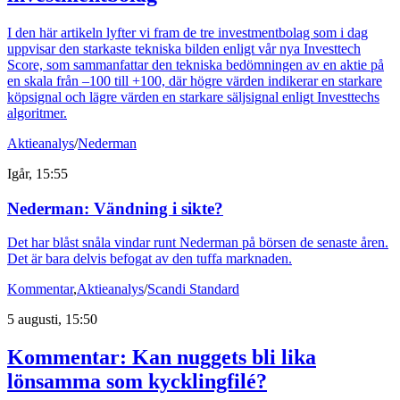
I den här artikeln lyfter vi fram de tre investmentbolag som i dag
uppvisar den starkaste tekniska bilden enligt vår nya Investtech
Score, som sammanfattar den tekniska bedömningen av en aktie på
en skala från –100 till +100, där högre värden indikerar en starkare
köpsignal och lägre värden en starkare säljsignal enligt Investtechs
algoritmer.
Aktieanalys
/
Nederman
Igår, 15:55
Nederman: Vändning i sikte?
Det har blåst snåla vindar runt Nederman på börsen de senaste åren.
Det är bara delvis befogat av den tuffa marknaden.
Kommentar
,
Aktieanalys
/
Scandi Standard
5 augusti, 15:50
Kommentar: Kan nuggets bli lika
lönsamma som kycklingfilé?