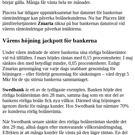
börjar gälla. Många får vänta hela tre månader.
Placera har tidigare uppmärksammat hur datumet för bankernas
ränteändringar kan påverka bolånekunderna. Nu har Placera låtit
jämförelsetjänsten
Zmarta
räkna på hur bankernas datumval vid
vårens ränteändringar påverkat intäkterna.
Vårens höjning jackpott för bankerna
Under våren ändrade de större bankerna sina rörliga bolåneräntor
vid två tillfällen. I mars höjdes räntan med 0,15 procentenheter. I maj
sänktes den med betydligt mindre, 0,05 procentenheter. Enligt
Zmartas genomgång var varje dags snabbare genomslag för
höjningen – eller fördröjt genomslag för sänkningen – värd drygt 5
Mkr för de sju största bankerna sammantaget.
Swedbank
är ett av de tydligaste exemplen. Banken höjde den
rörliga bolåneräntan den 28 mars, samma dag som en stor del av
bankens rörliga bolån fick nya villkor. Därmed slog höjningen
igenom direkt för många kunder. Hos Swedbank har närmare 70%
av kunderna rörlig bolåneränta.
När Swedbank senare sänkte den rörliga bolåneräntan skedde det
den 29 maj, alltså dagen efter motsvarande villkorsändringsdag.
Effekten är att många kunder får vänta på den lägre räntan. En del