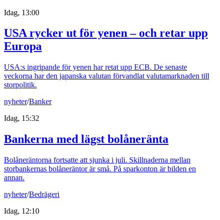
Idag, 13:00
USA rycker ut för yenen – och retar upp
Europa
USA:s ingripande för yenen har retat upp ECB. De senaste
veckorna har den japanska valutan förvandlat valutamarknaden till
storpolitik.
nyheter
/
Banker
Idag, 15:32
Bankerna med lägst bolåneränta
Bolåneräntorna fortsatte att sjunka i juli. Skillnaderna mellan
storbankernas bolåneräntor är små. På sparkonton är bilden en
annan.
nyheter
/
Bedrägeri
Idag, 12:10