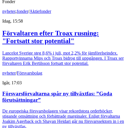
Fonder
nyheter
,
fonder
/
Aktiefonder
Idag, 15:58
Förvaltaren efter Troax rusning:
"Fortsatt stor potential"
Lancelot Sverige steg 8,6% i juli, mot 2,2% för jämförelseindex.
Rapportvinnarna Mips och Troax bidrog till uppgången. I Troax ser
förvaltaren Erik Bertilsson fortsatt stor potential.
nyheter
/
Försvarsbolag
Igår, 17:03
Försvarsförvaltarna spår ny tillväxtfas: ”Goda
förutsättningar”
De europeiska försvarsbolagen visar rekordstora orderböcker,
stigande omsättning och förbättrade marginaler. Enligt förvaltarna
Joakim Agerback och Shayan Heidari går nu försvarssektorn in i en
ny tillväxtfas.