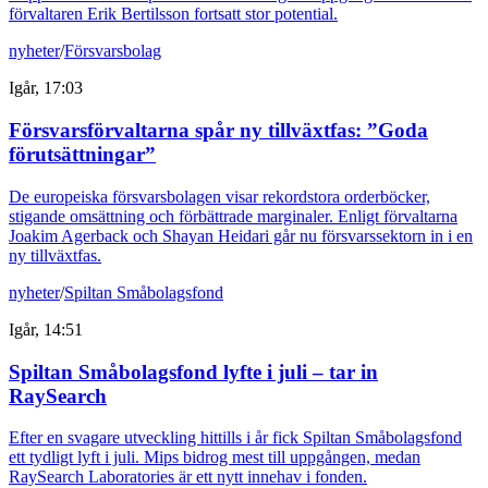
förvaltaren Erik Bertilsson fortsatt stor potential.
nyheter
/
Försvarsbolag
Igår, 17:03
Försvarsförvaltarna spår ny tillväxtfas: ”Goda
förutsättningar”
De europeiska försvarsbolagen visar rekordstora orderböcker,
stigande omsättning och förbättrade marginaler. Enligt förvaltarna
Joakim Agerback och Shayan Heidari går nu försvarssektorn in i en
ny tillväxtfas.
nyheter
/
Spiltan Småbolagsfond
Igår, 14:51
Spiltan Småbolagsfond lyfte i juli – tar in
RaySearch
Efter en svagare utveckling hittills i år fick Spiltan Småbolagsfond
ett tydligt lyft i juli. Mips bidrog mest till uppgången, medan
RaySearch Laboratories är ett nytt innehav i fonden.