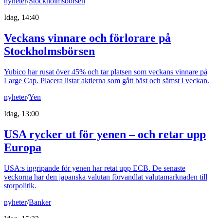
nyheter
/
Stockholmsbörsen
Idag, 14:40
Veckans vinnare och förlorare på
Stockholmsbörsen
Yubico har rusat över 45% och tar platsen som veckans vinnare på
Large Cap. Placera listar aktierna som gått bäst och sämst i veckan.
nyheter
/
Yen
Idag, 13:00
USA rycker ut för yenen – och retar upp
Europa
USA:s ingripande för yenen har retat upp ECB. De senaste
veckorna har den japanska valutan förvandlat valutamarknaden till
storpolitik.
nyheter
/
Banker