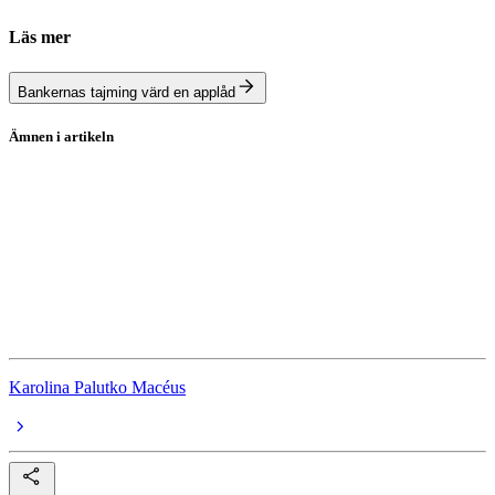
Läs mer
Bankernas tajming värd en applåd
Ämnen i artikeln
Bolån
Bolåneräntor
Swedbank
Handelsbanken
Länsförsäkringar Bank
Karolina Palutko Macéus