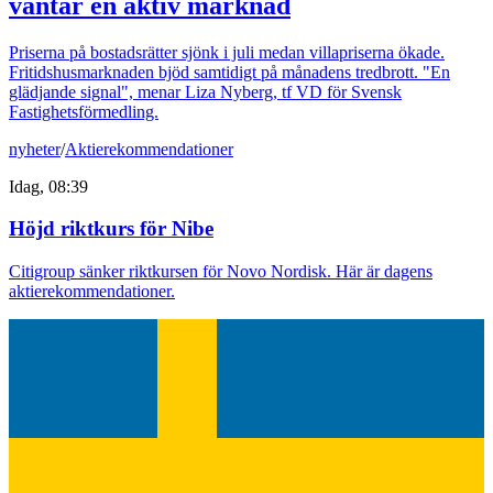
väntar en aktiv marknad
Priserna på bostadsrätter sjönk i juli medan villapriserna ökade.
Fritidshusmarknaden bjöd samtidigt på månadens tredbrott. "En
glädjande signal", menar Liza Nyberg, tf VD för Svensk
Fastighetsförmedling.
nyheter
/
Aktierekommendationer
Idag, 08:39
Höjd riktkurs för Nibe
Citigroup sänker riktkursen för Novo Nordisk. Här är dagens
aktierekommendationer.