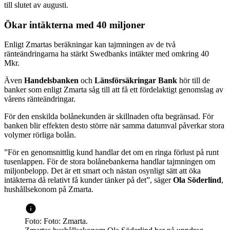
till slutet av augusti.
Ökar intäkterna med 40 miljoner
Enligt Zmartas beräkningar kan tajmningen av de två
ränteändringarna ha stärkt Swedbanks intäkter med omkring 40
Mkr.
Även
Handelsbanken
och
Länsförsäkringar Bank
hör till de
banker som enligt Zmarta såg till att få ett fördelaktigt genomslag av
vårens ränteändringar.
För den enskilda bolånekunden är skillnaden ofta begränsad. För
banken blir effekten desto större när samma datumval påverkar stora
volymer rörliga bolån.
”För en genomsnittlig kund handlar det om en ringa förlust på runt
tusenlappen. För de stora bolånebankerna handlar tajmningen om
miljonbelopp. Det är ett smart och nästan osynligt sätt att öka
intäkterna då relativt få kunder tänker på det”, säger
Ola Söderlind
,
hushållsekonom på Zmarta.
Foto: Foto: Zmarta.