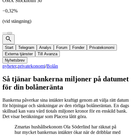
OMX Stockholm 30
−0,32%
(vid stängning)
Start
Telegram
Analys
Forum
Fonder
Privatekonomi
Externa tjänster
Till Avanza
Nyhetsbrev
nyheter
,
privatekonomi
/
Bolån
Så tjänar bankerna miljoner på datumet
för din bolåneränta
Bankerna påverkar sina intäkter kraftigt genom att välja rätt datum
för höjningar och sänkningar av den rörliga bolåneräntan. En dags
skillnad kan vara värd tiotals miljoner kronor för en enskild bank.
Det visar beräkningar som Placera låtit göra.
Zmartas hushållsekonom Ola Söderlind har räknat på
hur mycket bankernas intäkter ökar när de dribblar med