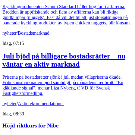
Kycklingproducenten Scandi Standard håller hög fart i affärerna.
Bredden är uppfriskande och flera av affärerna kan bli riktiga
guldklimpar (nuggets). Fast då vill det till att just storsatsningen på
panerade kycklingprodukter, av typen chicken nuggets, blir lönsam.
nyheter
/
Bostadsmarknad
Idag, 07:15
Juli bjöd på billigare bostadsrätter – nu
väntar en aktiv marknad
Priserna på bostadsrätter sjönk i juli medan villapriserna ökade.
Fritidshusmarknaden bjöd samtidigt på månadens tredbrott. "En
glädjande signal", menar Liza Nyberg, tf VD för Svensk
Fastighetsförmedling.
nyheter
/
Aktierekommendationer
Idag, 08:39
Höjd riktkurs för Nibe