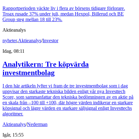
Rapportperioden väckte liv i flera av börsens tidigare förlorare.
Troax rusade 37% under juli, medan Hexpol, Billerud och BE
Group steg mellan 18 till 23%.
Aktieanalys
nyheter
,
Aktieanalys
/
Investor
Idag, 08:11
Analytikern: Tre köpvärda
investmentbolag
I den här artikeln lyfter vi fram de tre investmentbolag som i dag
uppvisar den starkaste tekniska bilden enligt vår nya Investtech
Score, som sammanfattar den tekniska bedömningen av en aktie på
en skala från –100 till +100, där högre värden indikerar en starkare
köpsignal och lägre värden en starkare säljsignal enligt Investtechs
algoritmer.
Aktieanalys
/
Nederman
Igår, 15:55