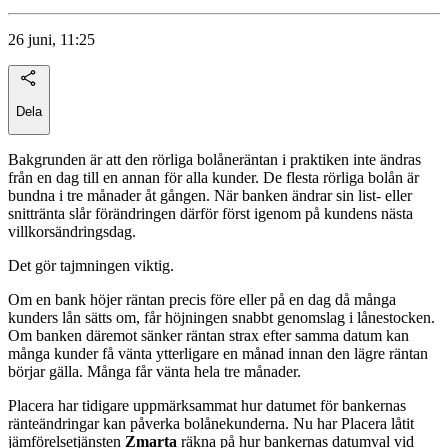
26 juni, 11:25
Dela
Bakgrunden är att den rörliga bolåneräntan i praktiken inte ändras
från en dag till en annan för alla kunder. De flesta rörliga bolån är
bundna i tre månader åt gången. När banken ändrar sin list- eller
snittränta slår förändringen därför först igenom på kundens nästa
villkorsändringsdag.
Det gör tajmningen viktig.
Om en bank höjer räntan precis före eller på en dag då många
kunders lån sätts om, får höjningen snabbt genomslag i lånestocken.
Om banken däremot sänker räntan strax efter samma datum kan
många kunder få vänta ytterligare en månad innan den lägre räntan
börjar gälla. Många får vänta hela tre månader.
Placera har tidigare uppmärksammat hur datumet för bankernas
ränteändringar kan påverka bolånekunderna. Nu har Placera låtit
jämförelsetjänsten
Zmarta
räkna på hur bankernas datumval vid