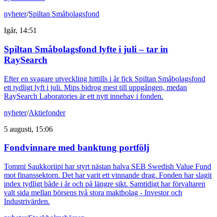
nyheter
/
Spiltan Småbolagsfond
Igår, 14:51
Spiltan Småbolagsfond lyfte i juli – tar in
RaySearch
Efter en svagare utveckling hittills i år fick Spiltan Småbolagsfond
ett tydligt lyft i juli. Mips bidrog mest till uppgången, medan
RaySearch Laboratories är ett nytt innehav i fonden.
nyheter
/
Aktiefonder
5 augusti, 15:06
Fondvinnare med banktung portfölj
Tommi Saukkoriipi har styrt nästan halva SEB Swedish Value Fund
mot finanssektorn. Det har varit ett vinnande drag. Fonden har slagit
index tydligt både i år och på längre sikt. Samtidigt har förvaltaren
valt sida mellan börsens två stora maktbolag - Investor och
Industrivärden.