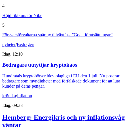
4
Höjd riktkurs för Nibe
5
Försvarsförvaltarna spår ny tillväxtfas: ”Goda förutsättningar”
nyheter
/
Bedrägeri
Idag, 12:10
Bedragare utnyttjar kryptokaos
Hundratals kryptobörser blev olagliga i EU den 1 juli. Nu poserar
bedragare som myndigheter med förfalskade dokument för att lura
kunder på deras pengar.
krönika
/
Inflation
Idag, 09:38
Hemberg: Energikris och ny inflationsvåg
väntar