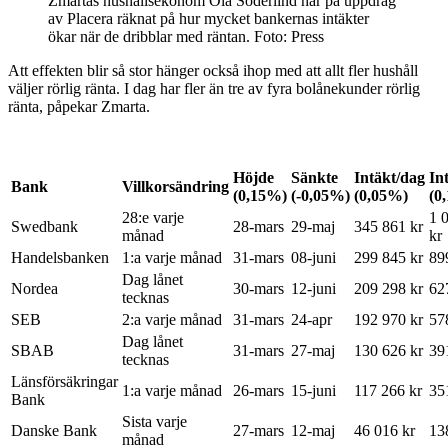
Zmartas hushållsekonom Ola Söderlind har på uppdrag
av Placera räknat på hur mycket bankernas intäkter
ökar när de dribblar med räntan. Foto: Press
Att effekten blir så stor hänger också ihop med att allt fler hushåll
väljer rörlig ränta. I dag har fler än tre av fyra bolånekunder rörlig
ränta, påpekar Zmarta.
Höjde
Sänkte
Intäkt/dag
In
Bank
Villkorsändring
(0,15%)
(-0,05%)
(0,05%)
(0
28:e varje
1 
Swedbank
28-mars
29-maj
345 861 kr
månad
kr
Handelsbanken
1:a varje månad
31-mars
08-juni
299 845 kr
89
Dag lånet
Nordea
30-mars
12-juni
209 298 kr
62
tecknas
SEB
2:a varje månad
31-mars
24-apr
192 970 kr
57
Dag lånet
SBAB
31-mars
27-maj
130 626 kr
39
tecknas
Länsförsäkringar
1:a varje månad
26-mars
15-juni
117 266 kr
35
Bank
Sista varje
Danske Bank
27-mars
12-maj
46 016 kr
13
månad