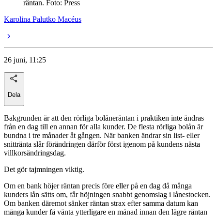
räntan. Foto: Press
Karolina Palutko Macéus
26 juni, 11:25
Dela
Bakgrunden är att den rörliga bolåneräntan i praktiken inte ändras
från en dag till en annan för alla kunder. De flesta rörliga bolån är
bundna i tre månader åt gången. När banken ändrar sin list- eller
snittränta slår förändringen därför först igenom på kundens nästa
villkorsändringsdag.
Det gör tajmningen viktig.
Om en bank höjer räntan precis före eller på en dag då många
kunders lån sätts om, får höjningen snabbt genomslag i lånestocken.
Om banken däremot sänker räntan strax efter samma datum kan
många kunder få vänta ytterligare en månad innan den lägre räntan