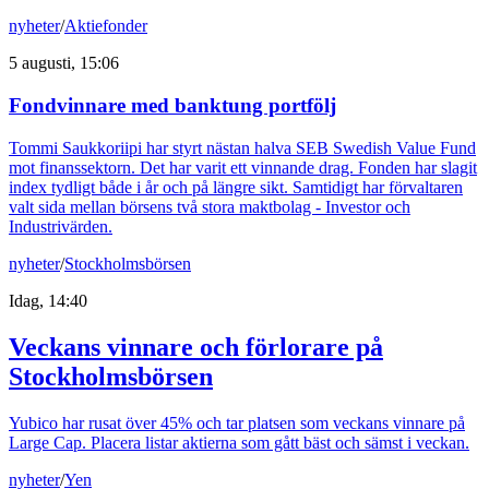
nyheter
/
Aktiefonder
5 augusti, 15:06
Fondvinnare med banktung portfölj
Tommi Saukkoriipi har styrt nästan halva SEB Swedish Value Fund
mot finanssektorn. Det har varit ett vinnande drag. Fonden har slagit
index tydligt både i år och på längre sikt. Samtidigt har förvaltaren
valt sida mellan börsens två stora maktbolag - Investor och
Industrivärden.
nyheter
/
Stockholmsbörsen
Idag, 14:40
Veckans vinnare och förlorare på
Stockholmsbörsen
Yubico har rusat över 45% och tar platsen som veckans vinnare på
Large Cap. Placera listar aktierna som gått bäst och sämst i veckan.
nyheter
/
Yen