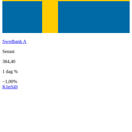
Swedbank A
Senast
384,40
1 dag %
−1,00%
Köp
Sälj