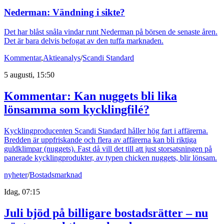
Nederman: Vändning i sikte?
Det har blåst snåla vindar runt Nederman på börsen de senaste åren.
Det är bara delvis befogat av den tuffa marknaden.
Kommentar
,
Aktieanalys
/
Scandi Standard
5 augusti, 15:50
Kommentar: Kan nuggets bli lika
lönsamma som kycklingfilé?
Kycklingproducenten Scandi Standard håller hög fart i affärerna.
Bredden är uppfriskande och flera av affärerna kan bli riktiga
guldklimpar (nuggets). Fast då vill det till att just storsatsningen på
panerade kycklingprodukter, av typen chicken nuggets, blir lönsam.
nyheter
/
Bostadsmarknad
Idag, 07:15
Juli bjöd på billigare bostadsrätter – nu