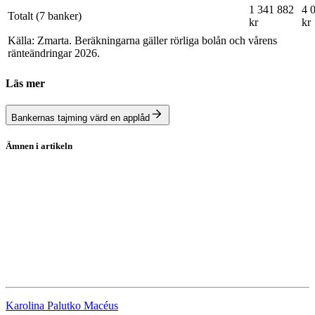
1 341 882
4 
Totalt (7 banker)
kr
kr
Källa: Zmarta. Beräkningarna gäller rörliga bolån och vårens
ränteändringar 2026.
Läs mer
Bankernas tajming värd en applåd
Ämnen i artikeln
Bolån
Bolåneräntor
Swedbank
Handelsbanken
Länsförsäkringar Bank
Karolina Palutko Macéus