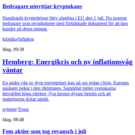
Bedragare utnyttjar kryptokaos
Hundratals kryptobörser blev olagliga i EU den 1 juli. Nu poserar
bedragare som myndigheter med förfalskade dokument för att lura
kunder på deras pengar.
krönika
/
Inflation
Idag, 09:38
Hemberg: Energikris och ny inflationsvåg
väntar
En andra våg av dyra energipriser kan nå oss redan i höst. Europas
gaslager pekar i den riktningen. Samtidigt möter svenskarna
besvärligt höga elpriser, fyra kronor dyrare bensin och att
matpriserna tickar uppåt.
nyheter
/
Troax
Idag, 08:48
Fem aktier som tog revansch i juli