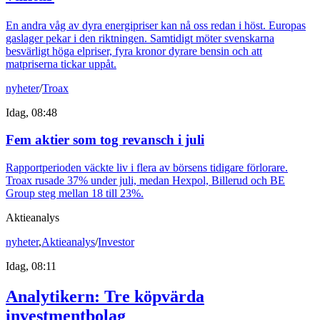
En andra våg av dyra energipriser kan nå oss redan i höst. Europas
gaslager pekar i den riktningen. Samtidigt möter svenskarna
besvärligt höga elpriser, fyra kronor dyrare bensin och att
matpriserna tickar uppåt.
nyheter
/
Troax
Idag, 08:48
Fem aktier som tog revansch i juli
Rapportperioden väckte liv i flera av börsens tidigare förlorare.
Troax rusade 37% under juli, medan Hexpol, Billerud och BE
Group steg mellan 18 till 23%.
Aktieanalys
nyheter
,
Aktieanalys
/
Investor
Idag, 08:11
Analytikern: Tre köpvärda
investmentbolag