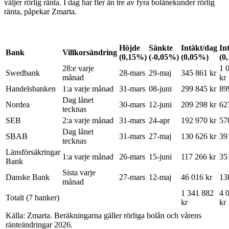
väljer rörlig ränta. I dag har fler än tre av fyra bolånekunder rörlig
ränta, påpekar Zmarta.
Höjde
Sänkte
Intäkt/dag
In
Bank
Villkorsändring
(0,15%)
(-0,05%)
(0,05%)
(0
28:e varje
1 
Swedbank
28-mars
29-maj
345 861 kr
månad
kr
Handelsbanken
1:a varje månad
31-mars
08-juni
299 845 kr
89
Dag lånet
Nordea
30-mars
12-juni
209 298 kr
62
tecknas
SEB
2:a varje månad
31-mars
24-apr
192 970 kr
57
Dag lånet
SBAB
31-mars
27-maj
130 626 kr
39
tecknas
Länsförsäkringar
1:a varje månad
26-mars
15-juni
117 266 kr
35
Bank
Sista varje
Danske Bank
27-mars
12-maj
46 016 kr
13
månad
1 341 882
4 
Totalt (7 banker)
kr
kr
Källa: Zmarta. Beräkningarna gäller rörliga bolån och vårens
ränteändringar 2026.