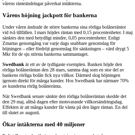
vårens ränteändringar påverkat intäkterna.
Vårens höjning jackpott för bankerna
Under våren ändrade de större bankerna sina rörliga bolåneräntor
vid två tillfällen. I mars höjdes räntan med 0,15 procentenheter. I maj
sänktes den med betydligt mindre, 0,05 procentenheter. Enligt
Zmartas genomgång var varje dags snabbare genomslag för
höjningen – eller fördröjt genomslag för sänkningen – värd drygt 5
Mkr för de sju största bankerna sammantaget.
Swedbank
är ett av de tydligaste exemplen. Banken höjde den
rörliga bolåneräntan den 28 mars, samma dag som en stor del av
bankens rörliga bolån fick nya villkor. Därmed slog höjningen
igenom direkt för många kunder. Hos Swedbank har närmare 70%
av kunderna rörlig bolåneränta.
När Swedbank senare sänkte den rörliga bolåneräntan skedde det
den 29 maj, alltså dagen efter motsvarande villkorsändringsdag.
Effekten är att många kunder får vänta på den lägre räntan. En del
till slutet av augusti.
Ökar intäkterna med 40 miljoner