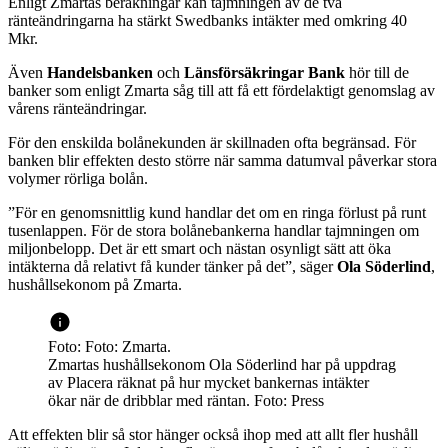
Enligt Zmartas beräkningar kan tajmningen av de två
ränteändringarna ha stärkt Swedbanks intäkter med omkring 40
Mkr.
Även
Handelsbanken
och
Länsförsäkringar Bank
hör till de
banker som enligt Zmarta såg till att få ett fördelaktigt genomslag av
vårens ränteändringar.
För den enskilda bolånekunden är skillnaden ofta begränsad. För
banken blir effekten desto större när samma datumval påverkar stora
volymer rörliga bolån.
”För en genomsnittlig kund handlar det om en ringa förlust på runt
tusenlappen. För de stora bolånebankerna handlar tajmningen om
miljonbelopp. Det är ett smart och nästan osynligt sätt att öka
intäkterna då relativt få kunder tänker på det”, säger
Ola Söderlind
,
hushållsekonom på Zmarta.
Foto: Foto: Zmarta.
Zmartas hushållsekonom Ola Söderlind har på uppdrag
av Placera räknat på hur mycket bankernas intäkter
ökar när de dribblar med räntan. Foto: Press
Att effekten blir så stor hänger också ihop med att allt fler hushåll