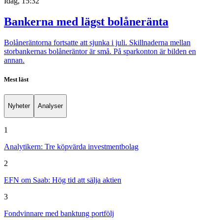
Idag, 15:32
Bankerna med lägst bolåneränta
Bolåneräntorna fortsatte att sjunka i juli. Skillnaderna mellan
storbankernas bolåneräntor är små. På sparkonton är bilden en
annan.
Mest läst
Nyheter
Analyser
1
Analytikern: Tre köpvärda investmentbolag
2
EFN om Saab: Hög tid att sälja aktien
3
Fondvinnare med banktung portfölj