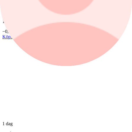
Senast
628,80
1 dag %
−0,03%
Köp
Sälj
1 dag