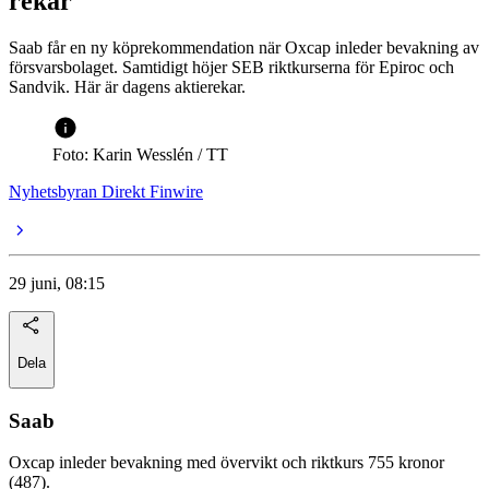
rekar
Saab får en ny köprekommendation när Oxcap inleder bevakning av
försvarsbolaget. Samtidigt höjer SEB riktkurserna för Epiroc och
Sandvik. Här är dagens aktierekar.
Foto: Karin Wesslén / TT
Nyhetsbyran Direkt Finwire
29 juni, 08:15
Dela
Saab
Oxcap inleder bevakning med övervikt och riktkurs 755 kronor
(487).