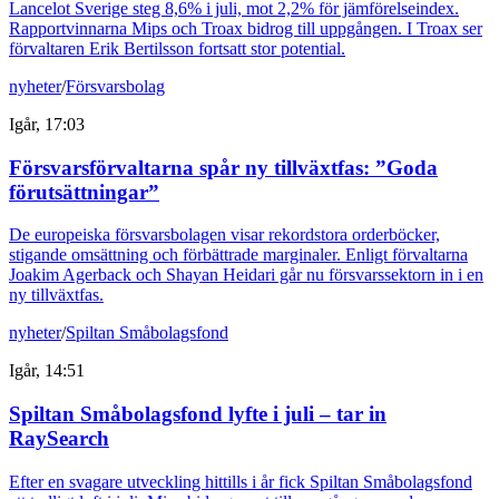
Lancelot Sverige steg 8,6% i juli, mot 2,2% för jämförelseindex.
Rapportvinnarna Mips och Troax bidrog till uppgången. I Troax ser
förvaltaren Erik Bertilsson fortsatt stor potential.
nyheter
/
Försvarsbolag
Igår, 17:03
Försvarsförvaltarna spår ny tillväxtfas: ”Goda
förutsättningar”
De europeiska försvarsbolagen visar rekordstora orderböcker,
stigande omsättning och förbättrade marginaler. Enligt förvaltarna
Joakim Agerback och Shayan Heidari går nu försvarssektorn in i en
ny tillväxtfas.
nyheter
/
Spiltan Småbolagsfond
Igår, 14:51
Spiltan Småbolagsfond lyfte i juli – tar in
RaySearch
Efter en svagare utveckling hittills i år fick Spiltan Småbolagsfond