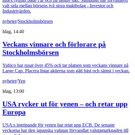
index tydligt både i år och på längre sikt. Samtidigt har förvaltaren
valt sida mellan börsens två stora maktbolag - Investor och
Industrivärden.
nyheter
/
Stockholmsbörsen
Idag, 14:40
Veckans vinnare och förlorare på
Stockholmsbörsen
Yubico har rusat över 45% och tar platsen som veckans vinnare på
Large Cap. Placera listar aktierna som gått bäst och sämst i veckan.
nyheter
/
Yen
Idag, 13:00
USA rycker ut för yenen – och retar upp
Europa
USA:s ingripande för yenen har retat upp ECB. De senaste
veckorna har den japanska valutan förvandlat valutamarknaden till