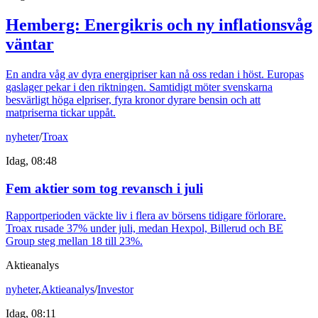
Hemberg: Energikris och ny inflationsvåg
väntar
En andra våg av dyra energipriser kan nå oss redan i höst. Europas
gaslager pekar i den riktningen. Samtidigt möter svenskarna
besvärligt höga elpriser, fyra kronor dyrare bensin och att
matpriserna tickar uppåt.
nyheter
/
Troax
Idag, 08:48
Fem aktier som tog revansch i juli
Rapportperioden väckte liv i flera av börsens tidigare förlorare.
Troax rusade 37% under juli, medan Hexpol, Billerud och BE
Group steg mellan 18 till 23%.
Aktieanalys
nyheter
,
Aktieanalys
/
Investor
Idag, 08:11