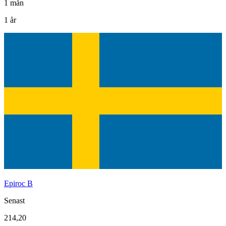
1 mån
1 år
Epiroc B
Senast
214,20