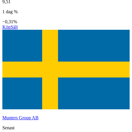
9,51
1 dag %
−0,31%
Köp
Sälj
Munters Group AB
Senast