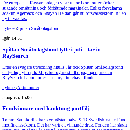
De europeiska försvarsbolagen visar rekordstora orderböcker,
stigande omsättning och förbättrade marginaler. Enligt förvaltarna
Joakim Agerback och Shayan Heidari går nu försvarssektorn in i en
ny tillväxtfas.
nyheter
/
Spiltan Småbolagsfond
Igår, 14:51
Spiltan Småbolagsfond lyfte i juli – tar in
RaySearch
Efter en svagare utveckling hittills i år fick Spiltan Småbolagsfond
ett tydligt lyft i juli. Mips bidrog mest till uppgången, medan
RaySearch Laboratories är ett nytt innehav i fonden.
nyheter
/
Aktiefonder
5 augusti, 15:06
Fondvinnare med banktung portfölj
Tommi Saukkoriipi har styrt nästan halva SEB Swedish Value Fund
mot finanssektorn. Det har varit ett vinnande drag. Fonden har slagit