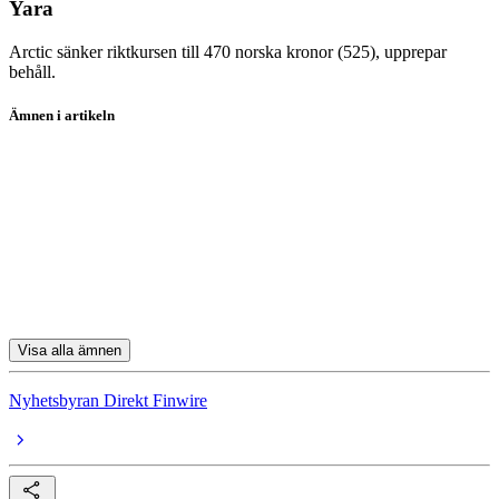
Yara
Arctic sänker riktkursen till 470 norska kronor (525), upprepar
behåll.
Ämnen i artikeln
Aktierekommendationer
Saab
Epiroc
Sandvik
SSAB
Visa alla ämnen
Nyhetsbyran Direkt Finwire