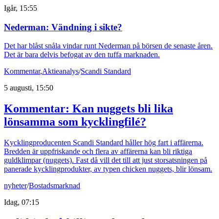
Igår, 15:55
Nederman: Vändning i sikte?
Det har blåst snåla vindar runt Nederman på börsen de senaste åren.
Det är bara delvis befogat av den tuffa marknaden.
Kommentar
,
Aktieanalys
/
Scandi Standard
5 augusti, 15:50
Kommentar: Kan nuggets bli lika
lönsamma som kycklingfilé?
Kycklingproducenten Scandi Standard håller hög fart i affärerna.
Bredden är uppfriskande och flera av affärerna kan bli riktiga
guldklimpar (nuggets). Fast då vill det till att just storsatsningen på
panerade kycklingprodukter, av typen chicken nuggets, blir lönsam.
nyheter
/
Bostadsmarknad
Idag, 07:15