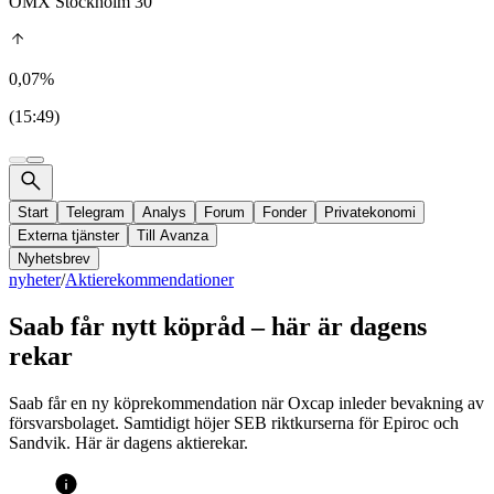
OMX Stockholm 30
0,07%
(15:49)
Start
Telegram
Analys
Forum
Fonder
Privatekonomi
Externa tjänster
Till Avanza
Nyhetsbrev
nyheter
/
Aktierekommendationer
Saab får nytt köpråd – här är dagens
rekar
Saab får en ny köprekommendation när Oxcap inleder bevakning av
försvarsbolaget. Samtidigt höjer SEB riktkurserna för Epiroc och
Sandvik. Här är dagens aktierekar.