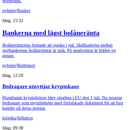
storpolitik.
nyheter
/
Banker
Idag, 15:32
Bankerna med lägst bolåneränta
Bolåneräntorna fortsatte att sjunka i juli. Skillnaderna mellan
storbankernas bolåneräntor är små. På sparkonton är bilden en
annan.
nyheter
/
Bedrägeri
Idag, 12:10
Bedragare utnyttjar kryptokaos
Hundratals kryptobörser blev olagliga i EU den 1 juli. Nu poserar
bedragare som myndigheter med förfalskade dokument för att lura
kunder på deras pengar.
krönika
/
Inflation
Idag, 09:38