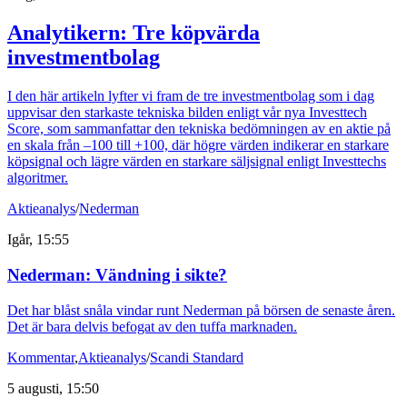
Analytikern: Tre köpvärda
investmentbolag
I den här artikeln lyfter vi fram de tre investmentbolag som i dag
uppvisar den starkaste tekniska bilden enligt vår nya Investtech
Score, som sammanfattar den tekniska bedömningen av en aktie på
en skala från –100 till +100, där högre värden indikerar en starkare
köpsignal och lägre värden en starkare säljsignal enligt Investtechs
algoritmer.
Aktieanalys
/
Nederman
Igår, 15:55
Nederman: Vändning i sikte?
Det har blåst snåla vindar runt Nederman på börsen de senaste åren.
Det är bara delvis befogat av den tuffa marknaden.
Kommentar
,
Aktieanalys
/
Scandi Standard
5 augusti, 15:50