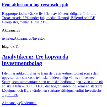
Fem aktier som tog revansch i juli
Rapportperioden väckte liv i flera av börsens tidigare förlorare.
Troax rusade 37% under juli, medan Hexpol, Billerud och BE
Group steg mellan 18 till 23%.
Aktieanalys
nyheter
,
Aktieanalys
/
Investor
Idag, 08:11
Analytikern: Tre köpvärda
investmentbolag
I den här artikeln lyfter vi fram de tre investmentbolag som i dag
uppvisar den starkaste tekniska bilden enligt vår nya Investtech
Score, som sammanfattar den tekniska bedömningen av en aktie på
en skala från –100 till +100, där högre värden indikerar en starkare
köpsignal och lägre värden en starkare säljsignal enligt Investtechs
algoritmer.
Aktieanalys
/
Nederman