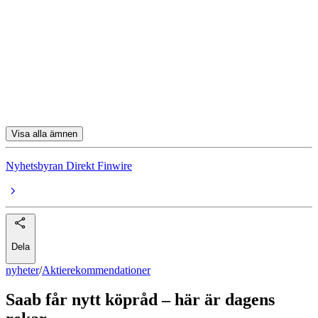
Aktierekommendationer
Saab
Epiroc
Sandvik
SSAB
Visa alla ämnen
Nyhetsbyran Direkt Finwire
Dela
nyheter
/
Aktierekommendationer
Saab får nytt köpråd – här är dagens