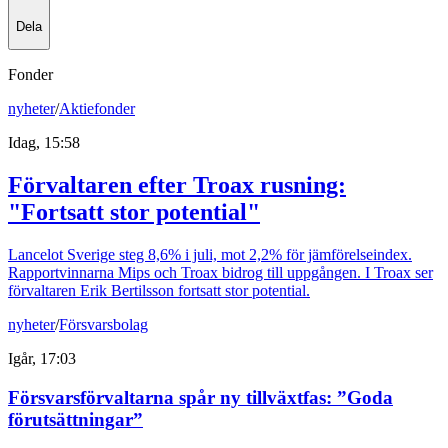
Dela
Fonder
nyheter
/
Aktiefonder
Idag, 15:58
Förvaltaren efter Troax rusning:
"Fortsatt stor potential"
Lancelot Sverige steg 8,6% i juli, mot 2,2% för jämförelseindex.
Rapportvinnarna Mips och Troax bidrog till uppgången. I Troax ser
förvaltaren Erik Bertilsson fortsatt stor potential.
nyheter
/
Försvarsbolag
Igår, 17:03
Försvarsförvaltarna spår ny tillväxtfas: ”Goda
förutsättningar”