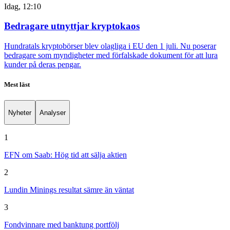
Idag, 12:10
Bedragare utnyttjar kryptokaos
Hundratals kryptobörser blev olagliga i EU den 1 juli. Nu poserar
bedragare som myndigheter med förfalskade dokument för att lura
kunder på deras pengar.
Mest läst
Nyheter
Analyser
1
EFN om Saab: Hög tid att sälja aktien
2
Lundin Minings resultat sämre än väntat
3
Fondvinnare med banktung portfölj