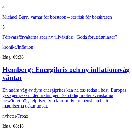
4
Michael Burry varnar för börstopp – ser risk för börskrasch
5
Försvarsförvaltarna spår ny tillväxtfas: ”Goda förutsättningar”
krönika
/
Inflation
Idag, 09:38
Hemberg: Energikris och ny inflationsvåg
väntar
En andra våg av dyra energipriser kan nå oss redan i höst. Europas
gaslager pekar i den riktningen. Samtidigt möter svenskarna
besvärligt höga elpriser, fyra kronor dyrare bensin och att
matpriserna tickar uppåt.
nyheter
/
Troax
Idag, 08:48