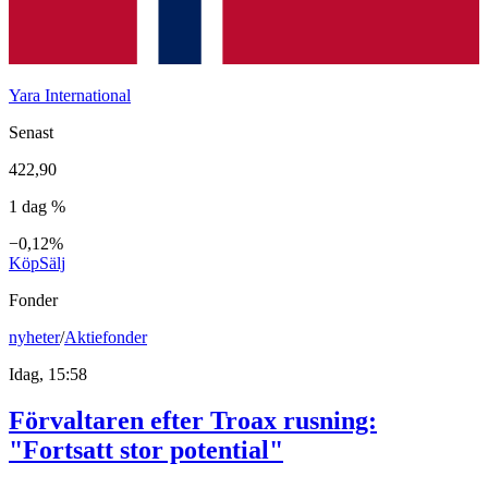
Yara International
Senast
422,90
1 dag %
−0,12%
Köp
Sälj
Fonder
nyheter
/
Aktiefonder
Idag, 15:58
Förvaltaren efter Troax rusning:
"Fortsatt stor potential"