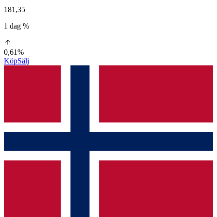
181,35
1 dag %
0,61%
Köp
Sälj