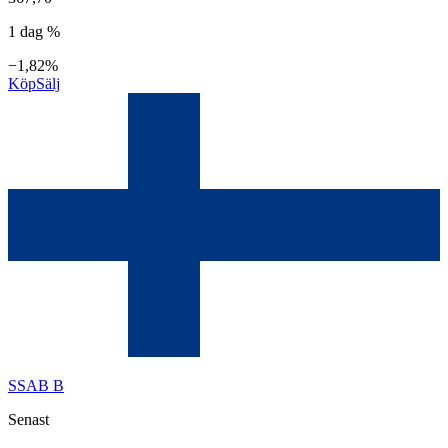
1 dag %
−1,82%
Köp
Sälj
SSAB B
Senast