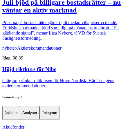
Juli bjöd på billigare bostadsrätter – nu
väntar en aktiv marknad
Priserna på bostadsrätter sjönk i juli medan villapriserna ökade.
Fritidshusmarknaden bjöd samtidigt på månadens tredbrott. "En
glädjande signal", menar Liza Nyberg, tf VD för Svensk
Fastighetsförmedling.
nyheter
/
Aktierekommendationer
Idag, 08:39
Höjd riktkurs för Nibe
Citigroup sänker riktkursen för Novo Nordisk. Här är dagens
aktierekommendationer.
Senaste nytt
Nyheter
Analyser
Telegram
Aktiefonder