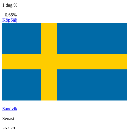
1 dag %
−0,65%
Köp
Sälj
Sandvik
Senast
367,70