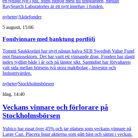
ett tydligt lyft i juli. Mips bidrog mest till uppgången, medan
RaySearch Laboratories är ett nytt innehav i fonden.
nyheter
/
Aktiefonder
5 augusti, 15:06
Fondvinnare med banktung portfölj
Tommi Saukkoriipi har styrt nästan halva SEB Swedish Value Fund
mot finanssektorn. Det har varit ett vinnande drag. Fonden har slagit
index tydligt både i år och på längre sikt. Samtidigt har förvaltaren
valt sida mellan börsens två stora maktbolag - Investor och
Industrivärden.
nyheter
/
Stockholmsbörsen
Idag, 14:40
Veckans vinnare och förlorare på
Stockholmsbörsen
Yubico har rusat över 45% och tar platsen som veckans vinnare på
Large Cap. Placera listar aktierna som gått bäst och sämst i veckan.