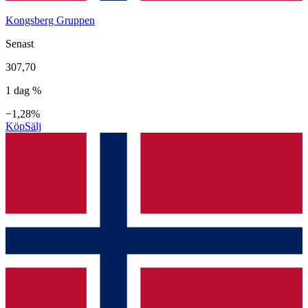
Kongsberg Gruppen
Senast
307,70
1 dag %
−1,28%
Köp
Sälj