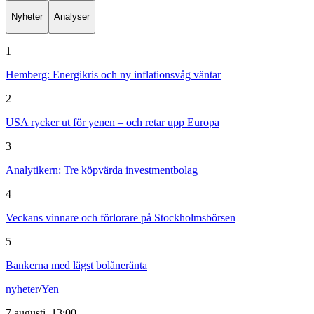
Nyheter
Analyser
1
Hemberg: Energikris och ny inflationsvåg väntar
2
USA rycker ut för yenen – och retar upp Europa
3
Analytikern: Tre köpvärda investmentbolag
4
Veckans vinnare och förlorare på Stockholmsbörsen
5
Bankerna med lägst bolåneränta
nyheter
/
Yen
7 augusti, 13:00