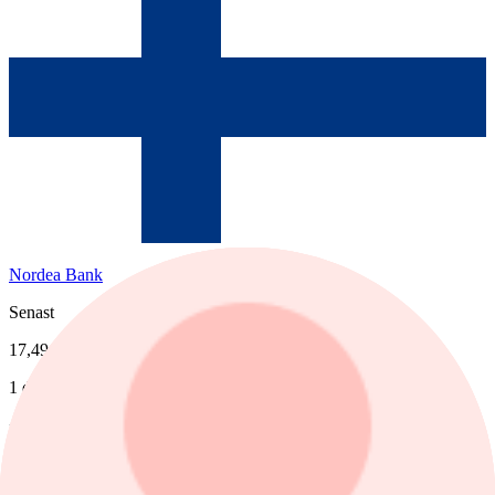
Nordea Bank
Senast
17,49
1 dag %
−0,11%
Köp
Sälj