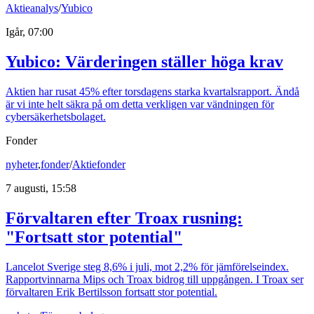
Aktieanalys
/
Yubico
Igår, 07:00
Yubico: Värderingen ställer höga krav
Aktien har rusat 45% efter torsdagens starka kvartalsrapport. Ändå
är vi inte helt säkra på om detta verkligen var vändningen för
cybersäkerhetsbolaget.
Fonder
nyheter
,
fonder
/
Aktiefonder
7 augusti, 15:58
Förvaltaren efter Troax rusning:
"Fortsatt stor potential"
Lancelot Sverige steg 8,6% i juli, mot 2,2% för jämförelseindex.
Rapportvinnarna Mips och Troax bidrog till uppgången. I Troax ser
förvaltaren Erik Bertilsson fortsatt stor potential.