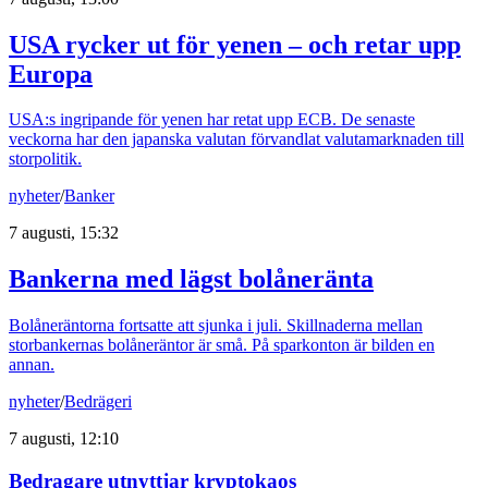
USA rycker ut för yenen – och retar upp
Europa
USA:s ingripande för yenen har retat upp ECB. De senaste
veckorna har den japanska valutan förvandlat valutamarknaden till
storpolitik.
nyheter
/
Banker
7 augusti, 15:32
Bankerna med lägst bolåneränta
Bolåneräntorna fortsatte att sjunka i juli. Skillnaderna mellan
storbankernas bolåneräntor är små. På sparkonton är bilden en
annan.
nyheter
/
Bedrägeri
7 augusti, 12:10
Bedragare utnyttjar kryptokaos