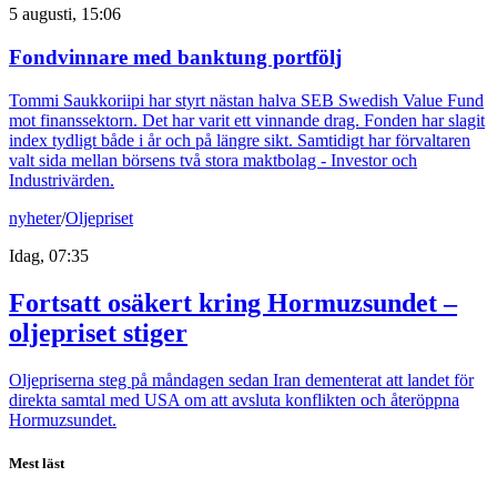
5 augusti, 15:06
Fondvinnare med banktung portfölj
Tommi Saukkoriipi har styrt nästan halva SEB Swedish Value Fund
mot finanssektorn. Det har varit ett vinnande drag. Fonden har slagit
index tydligt både i år och på längre sikt. Samtidigt har förvaltaren
valt sida mellan börsens två stora maktbolag - Investor och
Industrivärden.
nyheter
/
Oljepriset
Idag, 07:35
Fortsatt osäkert kring Hormuzsundet –
oljepriset stiger
Oljepriserna steg på måndagen sedan Iran dementerat att landet för
direkta samtal med USA om att avsluta konflikten och återöppna
Hormuzsundet.
Mest läst