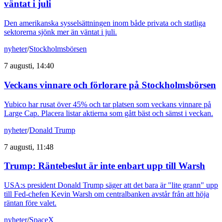
väntat i juli
Den amerikanska sysselsättningen inom både privata och statliga
sektorerna sjönk mer än väntat i juli.
nyheter
/
Stockholmsbörsen
7 augusti, 14:40
Veckans vinnare och förlorare på Stockholmsbörsen
Yubico har rusat över 45% och tar platsen som veckans vinnare på
Large Cap. Placera listar aktierna som gått bäst och sämst i veckan.
nyheter
/
Donald Trump
7 augusti, 11:48
Trump: Räntebeslut är inte enbart upp till Warsh
USA:s president Donald Trump säger att det bara är "lite grann" upp
till Fed-chefen Kevin Warsh om centralbanken avstår från att höja
räntan före valet.
nyheter
/
SpaceX