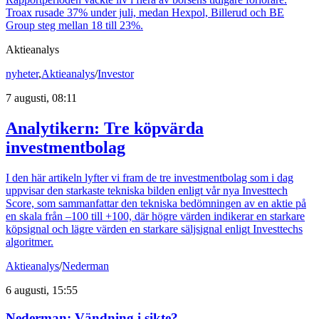
Troax rusade 37% under juli, medan Hexpol, Billerud och BE
Group steg mellan 18 till 23%.
Aktieanalys
nyheter
,
Aktieanalys
/
Investor
7 augusti, 08:11
Analytikern: Tre köpvärda
investmentbolag
I den här artikeln lyfter vi fram de tre investmentbolag som i dag
uppvisar den starkaste tekniska bilden enligt vår nya Investtech
Score, som sammanfattar den tekniska bedömningen av en aktie på
en skala från –100 till +100, där högre värden indikerar en starkare
köpsignal och lägre värden en starkare säljsignal enligt Investtechs
algoritmer.
Aktieanalys
/
Nederman
6 augusti, 15:55
Nederman: Vändning i sikte?