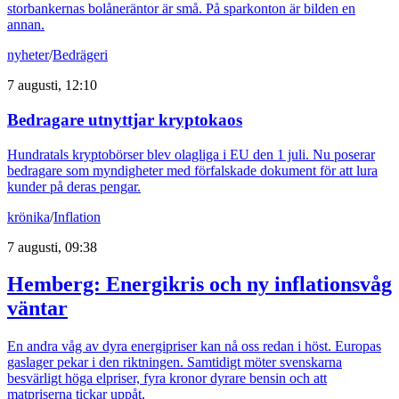
storbankernas bolåneräntor är små. På sparkonton är bilden en
annan.
nyheter
/
Bedrägeri
7 augusti, 12:10
Bedragare utnyttjar kryptokaos
Hundratals kryptobörser blev olagliga i EU den 1 juli. Nu poserar
bedragare som myndigheter med förfalskade dokument för att lura
kunder på deras pengar.
krönika
/
Inflation
7 augusti, 09:38
Hemberg: Energikris och ny inflationsvåg
väntar
En andra våg av dyra energipriser kan nå oss redan i höst. Europas
gaslager pekar i den riktningen. Samtidigt möter svenskarna
besvärligt höga elpriser, fyra kronor dyrare bensin och att
matpriserna tickar uppåt.