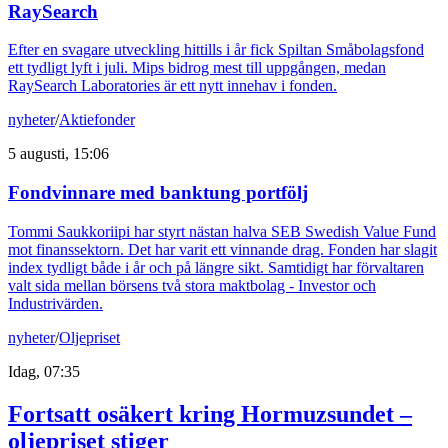
RaySearch
Efter en svagare utveckling hittills i år fick Spiltan Småbolagsfond
ett tydligt lyft i juli. Mips bidrog mest till uppgången, medan
RaySearch Laboratories är ett nytt innehav i fonden.
nyheter
/
Aktiefonder
5 augusti, 15:06
Fondvinnare med banktung portfölj
Tommi Saukkoriipi har styrt nästan halva SEB Swedish Value Fund
mot finanssektorn. Det har varit ett vinnande drag. Fonden har slagit
index tydligt både i år och på längre sikt. Samtidigt har förvaltaren
valt sida mellan börsens två stora maktbolag - Investor och
Industrivärden.
nyheter
/
Oljepriset
Idag, 07:35
Fortsatt osäkert kring Hormuzsundet –
oljepriset stiger