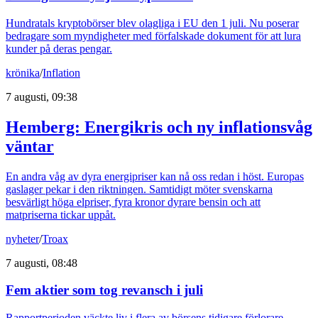
Hundratals kryptobörser blev olagliga i EU den 1 juli. Nu poserar
bedragare som myndigheter med förfalskade dokument för att lura
kunder på deras pengar.
krönika
/
Inflation
7 augusti, 09:38
Hemberg: Energikris och ny inflationsvåg
väntar
En andra våg av dyra energipriser kan nå oss redan i höst. Europas
gaslager pekar i den riktningen. Samtidigt möter svenskarna
besvärligt höga elpriser, fyra kronor dyrare bensin och att
matpriserna tickar uppåt.
nyheter
/
Troax
7 augusti, 08:48
Fem aktier som tog revansch i juli
Rapportperioden väckte liv i flera av börsens tidigare förlorare.