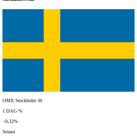
OMX Stockholm 30
1 DAG %
−0,32%
Senast