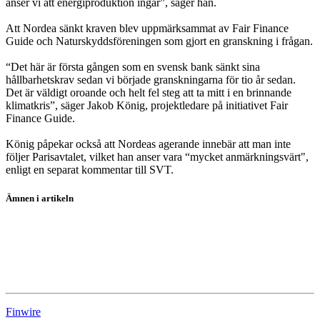
anser vi att energiproduktion ingår”, säger han.
Att Nordea sänkt kraven blev uppmärksammat av Fair Finance
Guide och Naturskyddsföreningen som gjort en granskning i frågan.
“Det här är första gången som en svensk bank sänkt sina
hållbarhetskrav sedan vi började granskningarna för tio år sedan.
Det är väldigt oroande och helt fel steg att ta mitt i en brinnande
klimatkris”, säger Jakob König, projektledare på initiativet Fair
Finance Guide.
König påpekar också att Nordeas agerande innebär att man inte
följer Parisavtalet, vilket han anser vara “mycket anmärkningsvärt",
enligt en separat kommentar till SVT.
Ämnen i artikeln
Nordea
Nordea
Nordea
Finwire