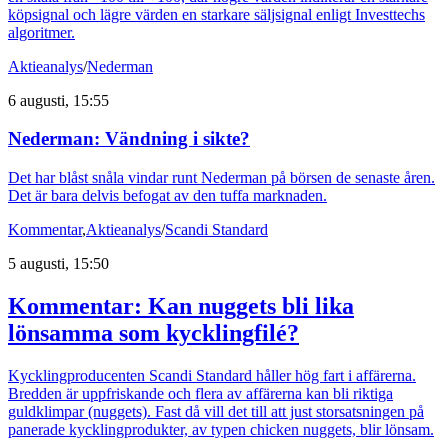
köpsignal och lägre värden en starkare säljsignal enligt Investtechs
algoritmer.
Aktieanalys
/
Nederman
6 augusti, 15:55
Nederman: Vändning i sikte?
Det har blåst snåla vindar runt Nederman på börsen de senaste åren.
Det är bara delvis befogat av den tuffa marknaden.
Kommentar
,
Aktieanalys
/
Scandi Standard
5 augusti, 15:50
Kommentar: Kan nuggets bli lika
lönsamma som kycklingfilé?
Kycklingproducenten Scandi Standard håller hög fart i affärerna.
Bredden är uppfriskande och flera av affärerna kan bli riktiga
guldklimpar (nuggets). Fast då vill det till att just storsatsningen på
panerade kycklingprodukter, av typen chicken nuggets, blir lönsam.