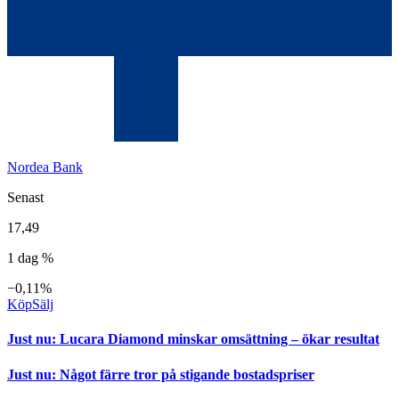
Nordea Bank
Senast
17,49
1 dag %
−0,11%
Köp
Sälj
Just nu
:
Lucara Diamond minskar omsättning – ökar resultat
Just nu
:
Något färre tror på stigande bostadspriser