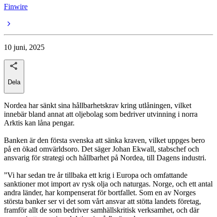
Finwire
10 juni, 2025
Dela
Nordea har sänkt sina hållbarhetskrav kring utlåningen, vilket
innebär bland annat att oljebolag som bedriver utvinning i norra
Arktis kan låna pengar.
Banken är den första svenska att sänka kraven, vilket uppges bero
på en ökad omvärldsoro. Det säger Johan Ekwall, stabschef och
ansvarig för strategi och hållbarhet på Nordea, till Dagens industri.
”Vi har sedan tre år tillbaka ett krig i Europa och omfattande
sanktioner mot import av rysk olja och naturgas. Norge, och ett antal
andra länder, har kompenserat för bortfallet. Som en av Norges
största banker ser vi det som vårt ansvar att stötta landets företag,
framför allt de som bedriver samhällskritisk verksamhet, och där