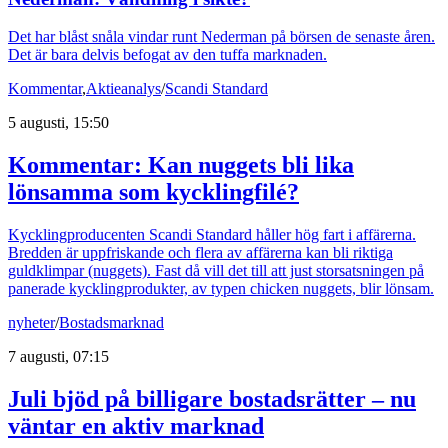
Det har blåst snåla vindar runt Nederman på börsen de senaste åren.
Det är bara delvis befogat av den tuffa marknaden.
Kommentar
,
Aktieanalys
/
Scandi Standard
5 augusti, 15:50
Kommentar: Kan nuggets bli lika
lönsamma som kycklingfilé?
Kycklingproducenten Scandi Standard håller hög fart i affärerna.
Bredden är uppfriskande och flera av affärerna kan bli riktiga
guldklimpar (nuggets). Fast då vill det till att just storsatsningen på
panerade kycklingprodukter, av typen chicken nuggets, blir lönsam.
nyheter
/
Bostadsmarknad
7 augusti, 07:15
Juli bjöd på billigare bostadsrätter – nu
väntar en aktiv marknad