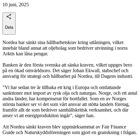
10 juni, 2025
Dela
Nordea har sänkt sina hållbarhetskrav kring utlåningen, vilket
innebär bland annat att oljebolag som bedriver utvinning i norra
Arktis kan låna pengar.
Banken är den första svenska att sänka kraven, vilket uppges bero
på en ökad omvärldsoro. Det säger Johan Ekwall, stabschef och
ansvarig för strategi och hållbarhet på Nordea, till Dagens industri.
”Vi har sedan tre år tillbaka ett krig i Europa och omfattande
sanktioner mot import av rysk olja och naturgas. Norge, och ett antal
andra länder, har kompenserat för bortfallet. Som en av Norges
största banker ser vi det som vårt ansvar att stötta landets företag,
framför allt de som bedriver samhällskritisk verksamhet, och där
anser vi att energiproduktion ingår”, säger han.
Att Nordea sänkt kraven blev uppmärksammat av Fair Finance
Guide och Naturskyddsföreningen som gjort en granskning i frågan.