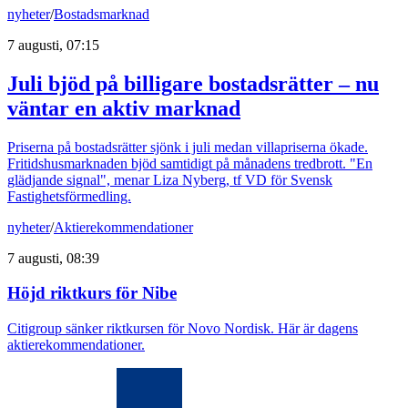
nyheter
/
Bostadsmarknad
7 augusti, 07:15
Juli bjöd på billigare bostadsrätter – nu
väntar en aktiv marknad
Priserna på bostadsrätter sjönk i juli medan villapriserna ökade.
Fritidshusmarknaden bjöd samtidigt på månadens tredbrott. "En
glädjande signal", menar Liza Nyberg, tf VD för Svensk
Fastighetsförmedling.
nyheter
/
Aktierekommendationer
7 augusti, 08:39
Höjd riktkurs för Nibe
Citigroup sänker riktkursen för Novo Nordisk. Här är dagens
aktierekommendationer.