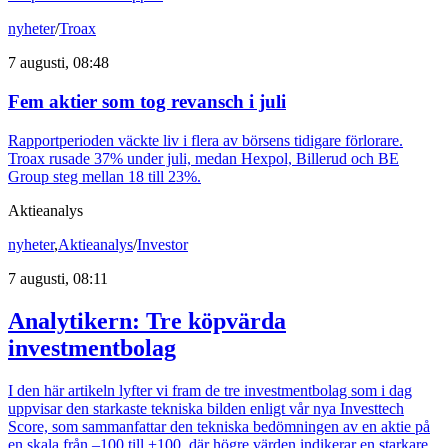
nyheter
/
Troax
7 augusti, 08:48
Fem aktier som tog revansch i juli
Rapportperioden väckte liv i flera av börsens tidigare förlorare.
Troax rusade 37% under juli, medan Hexpol, Billerud och BE
Group steg mellan 18 till 23%.
Aktieanalys
nyheter
,
Aktieanalys
/
Investor
7 augusti, 08:11
Analytikern: Tre köpvärda
investmentbolag
I den här artikeln lyfter vi fram de tre investmentbolag som i dag
uppvisar den starkaste tekniska bilden enligt vår nya Investtech
Score, som sammanfattar den tekniska bedömningen av en aktie på
en skala från –100 till +100, där högre värden indikerar en starkare