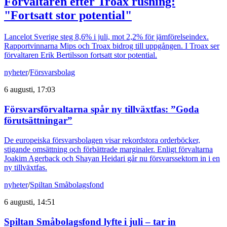
Förvaltaren efter Troax rusning:
"Fortsatt stor potential"
Lancelot Sverige steg 8,6% i juli, mot 2,2% för jämförelseindex.
Rapportvinnarna Mips och Troax bidrog till uppgången. I Troax ser
förvaltaren Erik Bertilsson fortsatt stor potential.
nyheter
/
Försvarsbolag
6 augusti, 17:03
Försvarsförvaltarna spår ny tillväxtfas: ”Goda
förutsättningar”
De europeiska försvarsbolagen visar rekordstora orderböcker,
stigande omsättning och förbättrade marginaler. Enligt förvaltarna
Joakim Agerback och Shayan Heidari går nu försvarssektorn in i en
ny tillväxtfas.
nyheter
/
Spiltan Småbolagsfond
6 augusti, 14:51
Spiltan Småbolagsfond lyfte i juli – tar in