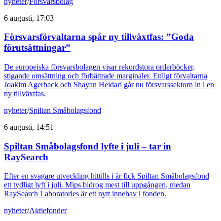
nyheter
/
Försvarsbolag
6 augusti, 17:03
Försvarsförvaltarna spår ny tillväxtfas: ”Goda
förutsättningar”
De europeiska försvarsbolagen visar rekordstora orderböcker,
stigande omsättning och förbättrade marginaler. Enligt förvaltarna
Joakim Agerback och Shayan Heidari går nu försvarssektorn in i en
ny tillväxtfas.
nyheter
/
Spiltan Småbolagsfond
6 augusti, 14:51
Spiltan Småbolagsfond lyfte i juli – tar in
RaySearch
Efter en svagare utveckling hittills i år fick Spiltan Småbolagsfond
ett tydligt lyft i juli. Mips bidrog mest till uppgången, medan
RaySearch Laboratories är ett nytt innehav i fonden.
nyheter
/
Aktiefonder