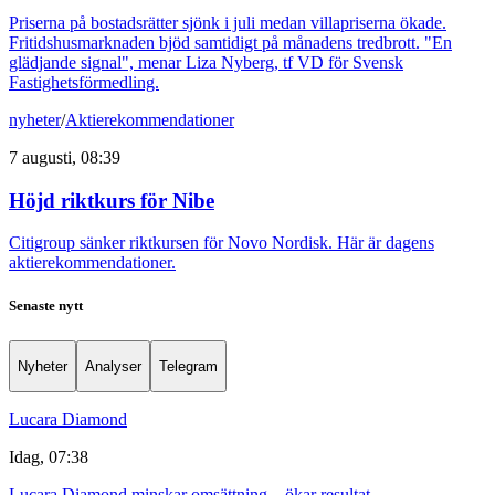
Priserna på bostadsrätter sjönk i juli medan villapriserna ökade.
Fritidshusmarknaden bjöd samtidigt på månadens tredbrott. "En
glädjande signal", menar Liza Nyberg, tf VD för Svensk
Fastighetsförmedling.
nyheter
/
Aktierekommendationer
7 augusti, 08:39
Höjd riktkurs för Nibe
Citigroup sänker riktkursen för Novo Nordisk. Här är dagens
aktierekommendationer.
Senaste nytt
Nyheter
Analyser
Telegram
Lucara Diamond
Idag, 07:38
Lucara Diamond minskar omsättning – ökar resultat