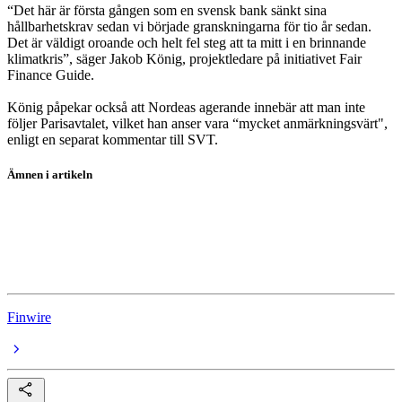
“Det här är första gången som en svensk bank sänkt sina
hållbarhetskrav sedan vi började granskningarna för tio år sedan.
Det är väldigt oroande och helt fel steg att ta mitt i en brinnande
klimatkris”, säger Jakob König, projektledare på initiativet Fair
Finance Guide.
König påpekar också att Nordeas agerande innebär att man inte
följer Parisavtalet, vilket han anser vara “mycket anmärkningsvärt",
enligt en separat kommentar till SVT.
Ämnen i artikeln
Nordea
Nordea
Nordea
Finwire