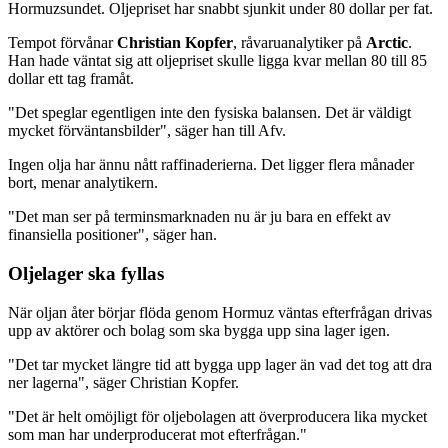
Hormuzsundet. Oljepriset har snabbt sjunkit under 80 dollar per fat.
Tempot förvånar
Christian Kopfer
, råvaruanalytiker på
Arctic
.
Han hade väntat sig att oljepriset skulle ligga kvar mellan 80 till 85
dollar ett tag framåt.
"Det speglar egentligen inte den fysiska balansen. Det är väldigt
mycket förväntansbilder", säger han till Afv.
Ingen olja har ännu nått raffinaderierna. Det ligger flera månader
bort, menar analytikern.
"Det man ser på terminsmarknaden nu är ju bara en effekt av
finansiella positioner", säger han.
Oljelager ska fyllas
När oljan åter börjar flöda genom Hormuz väntas efterfrågan drivas
upp av aktörer och bolag som ska bygga upp sina lager igen.
"Det tar mycket längre tid att bygga upp lager än vad det tog att dra
ner lagerna", säger Christian Kopfer.
"Det är helt omöjligt för oljebolagen att överproducera lika mycket
som man har underproducerat mot efterfrågan."