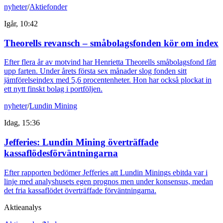
nyheter
/
Aktiefonder
Igår, 10:42
Theorells revansch – småbolagsfonden kör om index
Efter flera år av motvind har Henrietta Theorells småbolagsfond fått
upp farten. Under årets första sex månader slog fonden sitt
jämförelseindex med 5,6 procentenheter. Hon har också plockat in
ett nytt finskt bolag i portföljen.
nyheter
/
Lundin Mining
Idag, 15:36
Jefferies: Lundin Mining överträffade
kassaflödesförväntningarna
Efter rapporten bedömer Jefferies att Lundin Minings ebitda var i
linje med analyshusets egen prognos men under konsensus, medan
det fria kassaflödet överträffade förväntningarna.
Aktieanalys