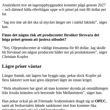
Analytikern tror att lageruppbyggnaden kommer pågå genom 2027
– och därmed hålla efterfrågan uppe och priset på runt 80 dollar per
fat.
"Jag tror inte att det ska så mycket längre ner i närtid faktiskt", säger
han.
Finns det någon risk att producenter försöker försvara det
höga priset genom att justera utbudet?
"Nej. Oljeproducenter är väldigt lönsamma för 80 dollar. Jag skulle
bli förvånad om någon producent håller ner på produktionen", säger
Christian Kopfer.
Lägre priser väntar
Längre framåt, när lagren har byggts upp, pekar dock Kopfer på
flera faktorer som kan göra oljepriset lägre än innan kriget.
"Hela situationen har gjort att man kommer skynda på omställningen
från fossila bränslen och beroende från Mellanöstern", säger han.
Han pekar också på att Förenade Arabemiraten dragit sig ur
OPEC
,
samt att fredsavtalets lättade sanktioner mot Iran kommer öka
mängden iransk olja på världsmarknaden.