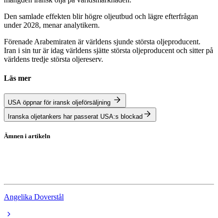
Den samlade effekten blir högre oljeutbud och lägre efterfrågan
under 2028, menar analytikern.
Förenade Arabemiraten är världens sjunde största oljeproducent.
Iran i sin tur är idag världens sjätte största oljeproducent och sitter på
världens tredje största oljereserv.
Läs mer
USA öppnar för iransk oljeförsäljning
Iranska oljetankers har passerat USA:s blockad
Ämnen i artikeln
Olja
Iran
Angelika Doverstål