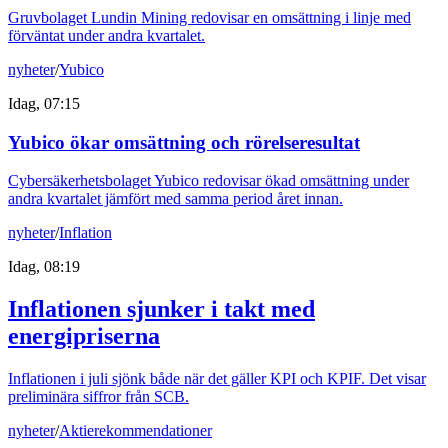
Gruvbolaget Lundin Mining redovisar en omsättning i linje med
förväntat under andra kvartalet.
nyheter
/
Yubico
Idag, 07:15
Yubico ökar omsättning och rörelseresultat
Cybersäkerhetsbolaget Yubico redovisar ökad omsättning under
andra kvartalet jämfört med samma period året innan.
nyheter
/
Inflation
Idag, 08:19
Inflationen sjunker i takt med
energipriserna
Inflationen i juli sjönk både när det gäller KPI och KPIF. Det visar
preliminära siffror från SCB.
nyheter
/
Aktierekommendationer