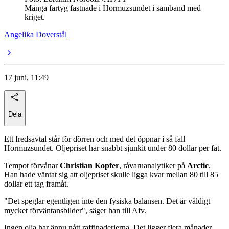
Många fartyg fastnade i Hormuzsundet i samband med
kriget.
Angelika Doverstål
17 juni, 11:49
Dela
Ett fredsavtal står för dörren och med det öppnar i så fall
Hormuzsundet. Oljepriset har snabbt sjunkit under 80 dollar per fat.
Tempot förvånar
Christian Kopfer
, råvaruanalytiker på
Arctic
.
Han hade väntat sig att oljepriset skulle ligga kvar mellan 80 till 85
dollar ett tag framåt.
"Det speglar egentligen inte den fysiska balansen. Det är väldigt
mycket förväntansbilder", säger han till Afv.
Ingen olja har ännu nått raffinaderierna. Det ligger flera månader