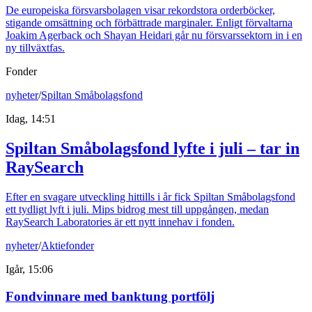
De europeiska försvarsbolagen visar rekordstora orderböcker,
stigande omsättning och förbättrade marginaler. Enligt förvaltarna
Joakim Agerback och Shayan Heidari går nu försvarssektorn in i en
ny tillväxtfas.
Fonder
nyheter
/
Spiltan Småbolagsfond
Idag, 14:51
Spiltan Småbolagsfond lyfte i juli – tar in
RaySearch
Efter en svagare utveckling hittills i år fick Spiltan Småbolagsfond
ett tydligt lyft i juli. Mips bidrog mest till uppgången, medan
RaySearch Laboratories är ett nytt innehav i fonden.
nyheter
/
Aktiefonder
Igår, 15:06
Fondvinnare med banktung portfölj