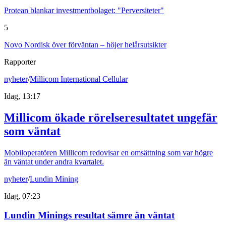
Protean blankar investmentbolaget: "Perversiteter"
5
Novo Nordisk över förväntan – höjer helårsutsikter
Rapporter
nyheter
/
Millicom International Cellular
Idag, 13:17
Millicom ökade rörelseresultatet ungefär
som väntat
Mobiloperatören Millicom redovisar en omsättning som var högre
än väntat under andra kvartalet.
nyheter
/
Lundin Mining
Idag, 07:23
Lundin Minings resultat sämre än väntat