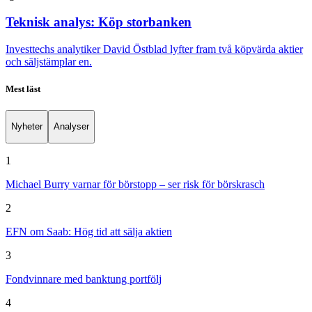
Teknisk analys: Köp storbanken
Investtechs analytiker David Östblad lyfter fram två köpvärda aktier
och säljstämplar en.
Mest läst
Nyheter
Analyser
1
Michael Burry varnar för börstopp – ser risk för börskrasch
2
EFN om Saab: Hög tid att sälja aktien
3
Fondvinnare med banktung portfölj
4