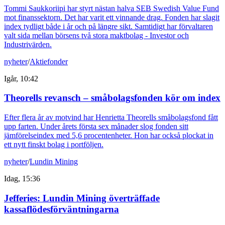
Tommi Saukkoriipi har styrt nästan halva SEB Swedish Value Fund
mot finanssektorn. Det har varit ett vinnande drag. Fonden har slagit
index tydligt både i år och på längre sikt. Samtidigt har förvaltaren
valt sida mellan börsens två stora maktbolag - Investor och
Industrivärden.
nyheter
/
Aktiefonder
Igår, 10:42
Theorells revansch – småbolagsfonden kör om index
Efter flera år av motvind har Henrietta Theorells småbolagsfond fått
upp farten. Under årets första sex månader slog fonden sitt
jämförelseindex med 5,6 procentenheter. Hon har också plockat in
ett nytt finskt bolag i portföljen.
nyheter
/
Lundin Mining
Idag, 15:36
Jefferies: Lundin Mining överträffade
kassaflödesförväntningarna