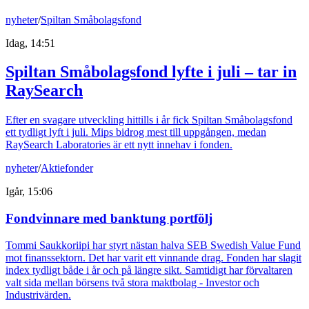
nyheter
/
Spiltan Småbolagsfond
Idag, 14:51
Spiltan Småbolagsfond lyfte i juli – tar in
RaySearch
Efter en svagare utveckling hittills i år fick Spiltan Småbolagsfond
ett tydligt lyft i juli. Mips bidrog mest till uppgången, medan
RaySearch Laboratories är ett nytt innehav i fonden.
nyheter
/
Aktiefonder
Igår, 15:06
Fondvinnare med banktung portfölj
Tommi Saukkoriipi har styrt nästan halva SEB Swedish Value Fund
mot finanssektorn. Det har varit ett vinnande drag. Fonden har slagit
index tydligt både i år och på längre sikt. Samtidigt har förvaltaren
valt sida mellan börsens två stora maktbolag - Investor och
Industrivärden.