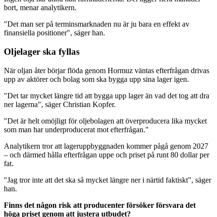
bort, menar analytikern.
"Det man ser på terminsmarknaden nu är ju bara en effekt av
finansiella positioner", säger han.
Oljelager ska fyllas
När oljan åter börjar flöda genom Hormuz väntas efterfrågan drivas
upp av aktörer och bolag som ska bygga upp sina lager igen.
"Det tar mycket längre tid att bygga upp lager än vad det tog att dra
ner lagerna", säger Christian Kopfer.
"Det är helt omöjligt för oljebolagen att överproducera lika mycket
som man har underproducerat mot efterfrågan."
Analytikern tror att lageruppbyggnaden kommer pågå genom 2027
– och därmed hålla efterfrågan uppe och priset på runt 80 dollar per
fat.
"Jag tror inte att det ska så mycket längre ner i närtid faktiskt", säger
han.
Finns det någon risk att producenter försöker försvara det
höga priset genom att justera utbudet?