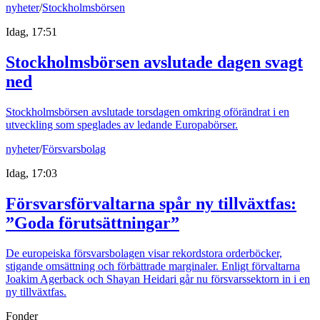
nyheter
/
Stockholmsbörsen
Idag, 17:51
Stockholmsbörsen avslutade dagen svagt
ned
Stockholmsbörsen avslutade torsdagen omkring oförändrat i en
utveckling som speglades av ledande Europabörser.
nyheter
/
Försvarsbolag
Idag, 17:03
Försvarsförvaltarna spår ny tillväxtfas:
”Goda förutsättningar”
De europeiska försvarsbolagen visar rekordstora orderböcker,
stigande omsättning och förbättrade marginaler. Enligt förvaltarna
Joakim Agerback och Shayan Heidari går nu försvarssektorn in i en
ny tillväxtfas.
Fonder