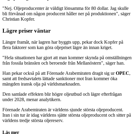
"Nej. Oljeproducenter är väldigt lönsamma för 80 dollar. Jag skulle
bli förvånad om någon producent håller ner på produktionen", säger
Christian Kopfer.
Lägre priser väntar
Längre framåt, när lagren har byggts upp, pekar dock Kopfer på
flera faktorer som kan göra oljepriset lägre än innan kriget.
"Hela situationen har gjort att man kommer skynda på omställningen
från fossila bränslen och beroende från Mellanöstern", säger han.
Han pekar också på att Förenade Arabemiraten dragit sig ur
OPEC
,
samt att fredsavtalets lättade sanktioner mot Iran kommer öka
mängden iransk olja på världsmarknaden.
Den samlade effekten blir högre oljeutbud och lägre efterfrågan
under 2028, menar analytikern.
Förenade Arabemiraten är världens sjunde största oljeproducent.
Iran i sin tur är idag världens sjätte största oljeproducent och sitter på
världens tredje största oljereserv.
Läs mer