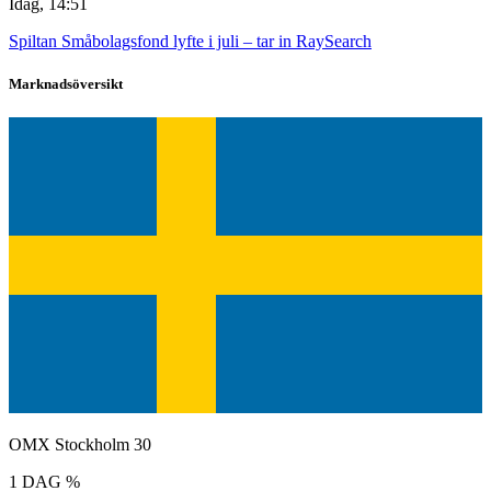
Idag, 14:51
Spiltan Småbolagsfond lyfte i juli – tar in RaySearch
Marknadsöversikt
OMX Stockholm 30
1 DAG %