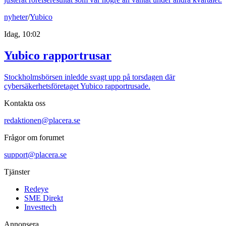
nyheter
/
Yubico
Idag, 10:02
Yubico rapportrusar
Stockholmsbörsen inledde svagt upp på torsdagen där
cybersäkerhetsföretaget Yubico rapportrusade.
Kontakta oss
redaktionen@placera.se
Frågor om forumet
support@placera.se
Tjänster
Redeye
SME Direkt
Investtech
Annonsera