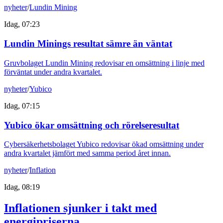
nyheter
/
Lundin Mining
Idag, 07:23
Lundin Minings resultat sämre än väntat
Gruvbolaget Lundin Mining redovisar en omsättning i linje med
förväntat under andra kvartalet.
nyheter
/
Yubico
Idag, 07:15
Yubico ökar omsättning och rörelseresultat
Cybersäkerhetsbolaget Yubico redovisar ökad omsättning under
andra kvartalet jämfört med samma period året innan.
nyheter
/
Inflation
Idag, 08:19
Inflationen sjunker i takt med
energipriserna