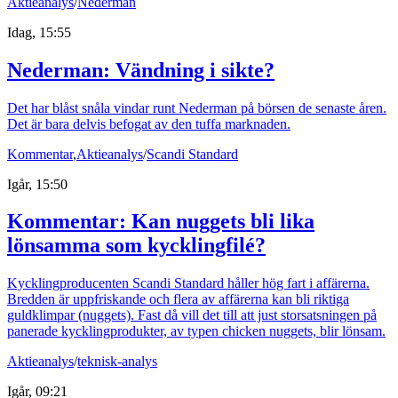
Aktieanalys
/
Nederman
Idag, 15:55
Nederman: Vändning i sikte?
Det har blåst snåla vindar runt Nederman på börsen de senaste åren.
Det är bara delvis befogat av den tuffa marknaden.
Kommentar
,
Aktieanalys
/
Scandi Standard
Igår, 15:50
Kommentar: Kan nuggets bli lika
lönsamma som kycklingfilé?
Kycklingproducenten Scandi Standard håller hög fart i affärerna.
Bredden är uppfriskande och flera av affärerna kan bli riktiga
guldklimpar (nuggets). Fast då vill det till att just storsatsningen på
panerade kycklingprodukter, av typen chicken nuggets, blir lönsam.
Aktieanalys
/
teknisk-analys
Igår, 09:21