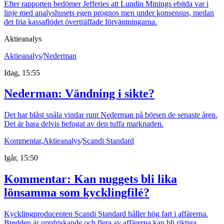
Efter rapporten bedömer Jefferies att Lundin Minings ebitda var i
linje med analyshusets egen prognos men under konsensus, medan
det fria kassaflödet överträffade förväntningarna.
Aktieanalys
Aktieanalys
/
Nederman
Idag, 15:55
Nederman: Vändning i sikte?
Det har blåst snåla vindar runt Nederman på börsen de senaste åren.
Det är bara delvis befogat av den tuffa marknaden.
Kommentar
,
Aktieanalys
/
Scandi Standard
Igår, 15:50
Kommentar: Kan nuggets bli lika
lönsamma som kycklingfilé?
Kycklingproducenten Scandi Standard håller hög fart i affärerna.
Bredden är uppfriskande och flera av affärerna kan bli riktiga