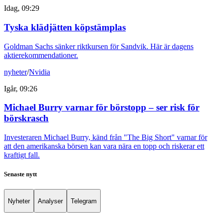
Idag, 09:29
Tyska klädjätten köpstämplas
Goldman Sachs sänker riktkursen för Sandvik. Här är dagens
aktierekommendationer.
nyheter
/
Nvidia
Igår, 09:26
Michael Burry varnar för börstopp – ser risk för
börskrasch
Investeraren Michael Burry, känd från "The Big Short" varnar för
att den amerikanska börsen kan vara nära en topp och riskerar ett
kraftigt fall.
Senaste nytt
Nyheter
Analyser
Telegram