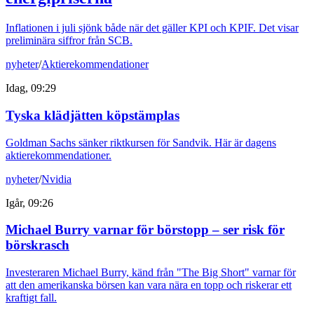
Inflationen i juli sjönk både när det gäller KPI och KPIF. Det visar
preliminära siffror från SCB.
nyheter
/
Aktierekommendationer
Idag, 09:29
Tyska klädjätten köpstämplas
Goldman Sachs sänker riktkursen för Sandvik. Här är dagens
aktierekommendationer.
nyheter
/
Nvidia
Igår, 09:26
Michael Burry varnar för börstopp – ser risk för
börskrasch
Investeraren Michael Burry, känd från "The Big Short" varnar för
att den amerikanska börsen kan vara nära en topp och riskerar ett
kraftigt fall.