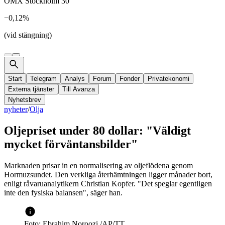
OMX Stockholm 30
−0,12%
(vid stängning)
Start
Telegram
Analys
Forum
Fonder
Privatekonomi
Externa tjänster
Till Avanza
Nyhetsbrev
nyheter
/
Olja
Oljepriset under 80 dollar: "Väldigt
mycket förväntansbilder"
Marknaden prisar in en normalisering av oljeflödena genom
Hormuzsundet. Den verkliga återhämtningen ligger månader bort,
enligt råvaruanalytikern Christian Kopfer. "Det speglar egentligen
inte den fysiska balansen", säger han.
Foto: Ebrahim Noroozi /AP/TT