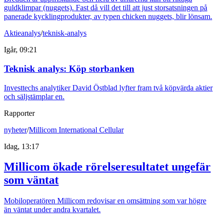
guldklimpar (nuggets). Fast då vill det till att just storsatsningen på
panerade kycklingprodukter, av typen chicken nuggets, blir lönsam.
Aktieanalys
/
teknisk-analys
Igår, 09:21
Teknisk analys: Köp storbanken
Investtechs analytiker David Östblad lyfter fram två köpvärda aktier
och säljstämplar en.
Rapporter
nyheter
/
Millicom International Cellular
Idag, 13:17
Millicom ökade rörelseresultatet ungefär
som väntat
Mobiloperatören Millicom redovisar en omsättning som var högre
än väntat under andra kvartalet.