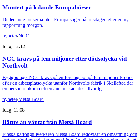
Muntert på ledande Europabörser
De ledande börserna ute i Europa stiger på torsdagen efter en ny
rapporttung morgon.
nyheter
/
NCC
Idag, 12:12
NCC krävs på fem miljoner efter dödsolycka vid
Northvolt
Byggbolaget NCC krävs på en företagsbot på fem miljoner kronor
efter en arbetsplatsolycka utanför Northvolts fabrik i Skellefteå där
en person omkom och en annan skadades allvarligt.
nyheter
/
Metsä Board
Idag, 11:08
Bättre än väntat från Metsä Board
Finska kartongtillverkaren Metsä Board redovisar en omsättning och
justerat rörelseresultat som var högre än väntat under andra kvartalet.