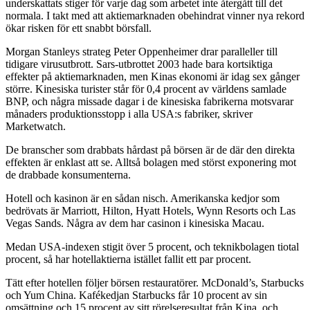
underskattats stiger för varje dag som arbetet inte återgått till det
normala. I takt med att aktiemarknaden obehindrat vinner nya rekord
ökar risken för ett snabbt börsfall.
Morgan Stanleys strateg Peter Oppenheimer drar paralleller till
tidigare virusutbrott. Sars-utbrottet 2003 hade bara kortsiktiga
effekter på aktiemarknaden, men Kinas ekonomi är idag sex gånger
större. Kinesiska turister står för 0,4 procent av världens samlade
BNP, och några missade dagar i de kinesiska fabrikerna motsvarar
månaders produktionsstopp i alla USA:s fabriker, skriver
Marketwatch.
De branscher som drabbats hårdast på börsen är de där den direkta
effekten är enklast att se. Alltså bolagen med störst exponering mot
de drabbade konsumenterna.
Hotell och kasinon är en sådan nisch. Amerikanska kedjor som
bedrövats är Marriott, Hilton, Hyatt Hotels, Wynn Resorts och Las
Vegas Sands. Några av dem har casinon i kinesiska Macau.
Medan USA-indexen stigit över 5 procent, och teknikbolagen tiotal
procent, så har hotellaktierna istället fallit ett par procent.
Tätt efter hotellen följer börsen restauratörer. McDonald’s, Starbucks
och Yum China. Kafékedjan Starbucks får 10 procent av sin
omsättning och 15 procent av sitt rörelseresultat från Kina, och