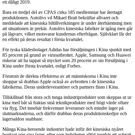
ett dåligt 2019.
Bara en tredjel del av CPAS cirka 185 medlemmar har återtagit
produktionen. Autolivs vd Mikael Bratt bekräftar allvaret och
meddelade att kinesiska biltillverkningen är under återhämtning men
att situationen är prekär. Autolivs kinesiska fabriker är igång men går
på lågvarv, vilket motsvarar kundernas efterfrågan. Självklart får det
en effekt på deras resultat i första kvartalet.
För tyska klädesbolaget Adidas har försäljningen i Kina sjunkit med
85 procent på grund av virusutbrottet. Apple, Samsung och Huawei
riskerar att ha tappat så mycket som 20 procent av sin försäljning i
Kina under första kvartalet, enligt Forbes.
Förutom de direkta effekterna av att människorna i Kina inte
shoppar så drabbas Apple också av avbrotten i de kinesiska
fabrikerna. Deras underleverantörer och partners finns i Kina.
Tillskillnad från stora och tunga industriprodukter som skeppas ut ur
kina med båt så fraktas små teknikprodukter med högt värde oftare
via flyg. Det innebär frekventare leveranser och mindre lager på
slutmarknaderna, och därför drabbas deras produktionskedjor och
lagersaldon snabbare.
Många Kina-beroende industrier hade inför det kinesiska nyåret
bunkrat upp sina lager, efter som ledigheten alltid innebär ett avbrott