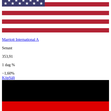
Marriott International A
Senast
353,91
1 dag %
−1,60%
Köp
Sälj