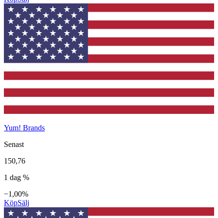
Yum! Brands
Senast
150,76
1 dag %
−1,00%
Köp
Sälj