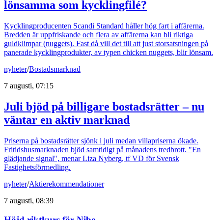
lönsamma som kycklingfilé?
Kycklingproducenten Scandi Standard håller hög fart i affärerna.
Bredden är uppfriskande och flera av affärerna kan bli riktiga
guldklimpar (nuggets). Fast då vill det till att just storsatsningen på
panerade kycklingprodukter, av typen chicken nuggets, blir lönsam.
nyheter
/
Bostadsmarknad
7 augusti, 07:15
Juli bjöd på billigare bostadsrätter – nu
väntar en aktiv marknad
Priserna på bostadsrätter sjönk i juli medan villapriserna ökade.
Fritidshusmarknaden bjöd samtidigt på månadens tredbrott. "En
glädjande signal", menar Liza Nyberg, tf VD för Svensk
Fastighetsförmedling.
nyheter
/
Aktierekommendationer
7 augusti, 08:39
Höjd riktkurs för Nibe