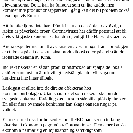
i leveranserna. Detta kan ha fungerat som en lite kudde men
kommer inte produktionsapparaten i gång kan det bli problem också
i exempelvis Europa.
Att fraktkedjorna inte bara från Kina utan också delar av övriga
Asien är påverkade oroar. Coronaviruset har därför potential att bli
årets viktigaste ekonomiska händelse, enligt The Harvard Gazette.
Andra experter menar att avsaknaden av varningar från storbolagen
är ett bevis på att de säkrat sina produktionskedjor på andra än de
isolerade delarna av Kina.
Indirekt riskerar en sådan produktionsrockad att stjälpa de lokala
aktörer som just nu är ofrivilligt nedstängda, det vill säga om
kunderna inte hittar tillbaka.
Läskigast är alltså inte de direkta effekterna hos
konsumtionsbolagen. Utan snarare det som riskerar ske om de
svagaste länkarna i förädlingskedjan som står stilla plötsligt brister.
En eller flera oväntade konkurser kan skapa oanade ringar på
vattnet.
En mer direkt risk för börsenfest är att FED bara ser en tillfällig
påverkan i ekonomin pågrund av Coronaviruset. Den amerikanska
ekonomin närmar sig en mjuklandning samtidigt som