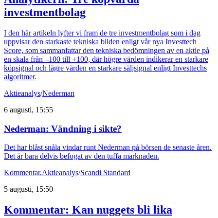
investmentbolag
I den här artikeln lyfter vi fram de tre investmentbolag som i dag
uppvisar den starkaste tekniska bilden enligt vår nya Investtech
Score, som sammanfattar den tekniska bedömningen av en aktie på
en skala från –100 till +100, där högre värden indikerar en starkare
köpsignal och lägre värden en starkare säljsignal enligt Investtechs
algoritmer.
Aktieanalys
/
Nederman
6 augusti, 15:55
Nederman: Vändning i sikte?
Det har blåst snåla vindar runt Nederman på börsen de senaste åren.
Det är bara delvis befogat av den tuffa marknaden.
Kommentar
,
Aktieanalys
/
Scandi Standard
5 augusti, 15:50
Kommentar: Kan nuggets bli lika