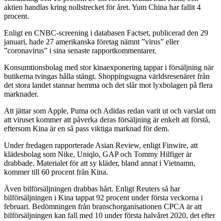
aktien handlas kring nollstrecket för året. Yum China har fallit 4
procent.
Enligt en CNBC-screening i databasen Factset, publicerad den 29
januari, hade 27 amerikanska företag nämnt ”virus” eller
”coronavirus” i sina senaste rapportkommentarer.
Konsumtionsbolag med stor kinaexponering tappar i försäljning när
butikerna tvingas hålla stängt. Shoppingsugna världsresenärer från
det stora landet stannar hemma och det slår mot lyxbolagen på flera
marknader.
Att jättar som Apple, Puma och Adidas redan varit ut och varslat om
att viruset kommer att påverka deras försäljning är enkelt att förstå,
eftersom Kina är en så pass viktiga marknad för dem.
Under fredagen rapporterade Asian Review, enligt Finwire, att
klädesbolag som Nike, Uniqlo, GAP och Tommy Hilfiger är
drabbade. Materialet för att sy kläder, bland annat i Vietnamn,
kommer till 60 procent från Kina.
Även bilförsäljningen drabbas hårt. Enligt Reuters så har
bilförsäljningen i Kina tappat 92 procent under första veckorna i
februari. Bedömningen från branschorganisationen CPCA är att
bilförsäljningen kan fall med 10 under första halvåret 2020, det efter