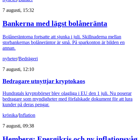
7 augusti, 15:32
Bankerna med lägst bolåneränta
Bolåneräntorna fortsatte att sjunka i juli. Skillnaderna mellan
storbankernas bolåneräntor är små. På sparkonton är bilden en
annan.
nyheter
/
Bedrägeri
7 augusti, 12:10
Bedragare utnyttjar kryptokaos
Hundratals kryptobörser blev olagliga i EU den 1 juli. Nu poserar
bedragare som myndigheter med förfalskade dokument för att lura
kunder på deras pengar.
krönika
/
Inflation
7 augusti, 09:38
Hemberg: Energikris och ny inflationsvåg