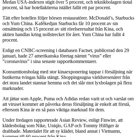
Medan USA-indexen stigit över 5 procent, och teknikbolagen tiotal
procent, så har hotellaktierna istället fallit ett par procent.
Tätt efter hotellen följer börsen restauratörer. McDonald’s, Starbucks
och Yum China. Kafékedjan Starbucks får 10 procent av sin
omsättning och 15 procent av sitt rörelseresultat från Kina, och
aktien handlas kring nollstrecket för året. Yum China har fallit 4
procent.
Enligt en CNBC-screening i databasen Factset, publicerad den 29
januari, hade 27 amerikanska företag nämnt ”virus” eller
”coronavirus” i sina senaste rapportkommentarer.
Konsumtionsbolag med stor kinaexponering tappar i försäljning när
butikerna tvingas hålla stängt. Shoppingsugna världsresenärer från
det stora landet stannar hemma och det slår mot lyxbolagen på flera
marknader.
Att jättar som Apple, Puma och Adidas redan varit ut och varslat om
att viruset kommer att påverka deras försäljning är enkelt att förstå,
eftersom Kina är en så pass viktiga marknad för dem.
Under fredagen rapporterade Asian Review, enligt Finwire, att
klädesbolag som Nike, Uniqlo, GAP och Tommy Hilfiger är
drabbade. Materialet för att sy kläder, bland annat i Vietnamn,
kommer till 60 procent från Kina.