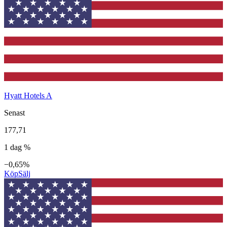
Hyatt Hotels A
Senast
177,71
1 dag %
−0,65%
Köp
Sälj