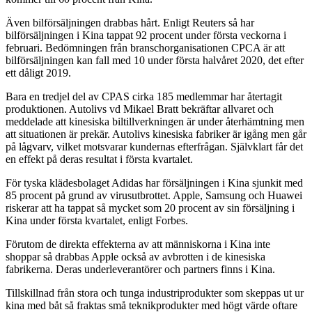
Även bilförsäljningen drabbas hårt. Enligt Reuters så har
bilförsäljningen i Kina tappat 92 procent under första veckorna i
februari. Bedömningen från branschorganisationen CPCA är att
bilförsäljningen kan fall med 10 under första halvåret 2020, det efter
ett dåligt 2019.
Bara en tredjel del av CPAS cirka 185 medlemmar har återtagit
produktionen. Autolivs vd Mikael Bratt bekräftar allvaret och
meddelade att kinesiska biltillverkningen är under återhämtning men
att situationen är prekär. Autolivs kinesiska fabriker är igång men går
på lågvarv, vilket motsvarar kundernas efterfrågan. Självklart får det
en effekt på deras resultat i första kvartalet.
För tyska klädesbolaget Adidas har försäljningen i Kina sjunkit med
85 procent på grund av virusutbrottet. Apple, Samsung och Huawei
riskerar att ha tappat så mycket som 20 procent av sin försäljning i
Kina under första kvartalet, enligt Forbes.
Förutom de direkta effekterna av att människorna i Kina inte
shoppar så drabbas Apple också av avbrotten i de kinesiska
fabrikerna. Deras underleverantörer och partners finns i Kina.
Tillskillnad från stora och tunga industriprodukter som skeppas ut ur
kina med båt så fraktas små teknikprodukter med högt värde oftare