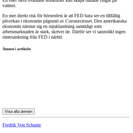
En eller flera oväntade konkurser kan skapa oanade ringar på
vattnet.
En mer direkt risk för börsenfest är att FED bara ser en tillfällig
påverkan i ekonomin pågrund av Coronaviruset. Den amerikanska
ekonomin närmar sig en mjuklandning samtidigt som
arbetsmarknaden är stark, skriver de. Därför ser vi sannolikt ingen
räntesänkning från FED i närtid.
Ämnen i artikeln
aktier
McDonald's
Starbucks
Yum! Brands
Apple
Visa alla ämnen
Fredrik Von Schantz