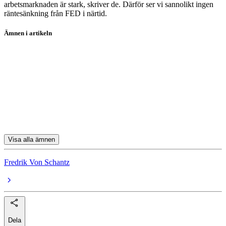
arbetsmarknaden är stark, skriver de. Därför ser vi sannolikt ingen
räntesänkning från FED i närtid.
Ämnen i artikeln
aktier
McDonald's
Starbucks
Yum! Brands
Apple
Visa alla ämnen
Fredrik Von Schantz
Dela