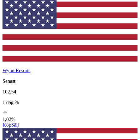
Wynn Resorts
Senast
102,54
1 dag %
1,02%
Köp
Sälj