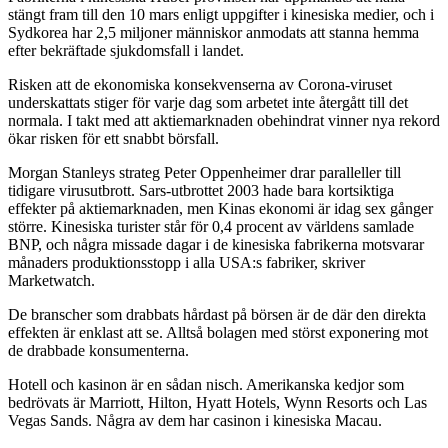
stängt fram till den 10 mars enligt uppgifter i kinesiska medier, och i
Sydkorea har 2,5 miljoner människor anmodats att stanna hemma
efter bekräftade sjukdomsfall i landet.
Risken att de ekonomiska konsekvenserna av Corona-viruset
underskattats stiger för varje dag som arbetet inte återgått till det
normala. I takt med att aktiemarknaden obehindrat vinner nya rekord
ökar risken för ett snabbt börsfall.
Morgan Stanleys strateg Peter Oppenheimer drar paralleller till
tidigare virusutbrott. Sars-utbrottet 2003 hade bara kortsiktiga
effekter på aktiemarknaden, men Kinas ekonomi är idag sex gånger
större. Kinesiska turister står för 0,4 procent av världens samlade
BNP, och några missade dagar i de kinesiska fabrikerna motsvarar
månaders produktionsstopp i alla USA:s fabriker, skriver
Marketwatch.
De branscher som drabbats hårdast på börsen är de där den direkta
effekten är enklast att se. Alltså bolagen med störst exponering mot
de drabbade konsumenterna.
Hotell och kasinon är en sådan nisch. Amerikanska kedjor som
bedrövats är Marriott, Hilton, Hyatt Hotels, Wynn Resorts och Las
Vegas Sands. Några av dem har casinon i kinesiska Macau.