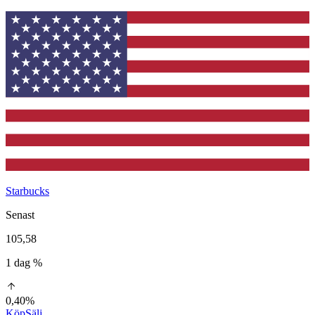
Starbucks
Senast
105,58
1 dag %
0,40%
Köp
Sälj