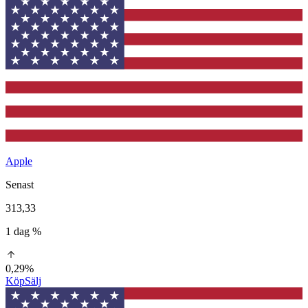
Apple
Senast
313,33
1 dag %
0,29%
Köp
Sälj