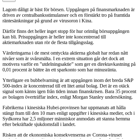
Lagom dåligt är bäst för börsen. Uppgången på finansmarknaden är
driven av centralbanksstimulanser och en förstärkt tro på framtida
räntesänkningar på grund av virusoron i Kina.
Därför finns det heller inget stopp för hur orimlig börsuppgången
kan bli. Prisuppgången är heller inte koncentrerad till
aktiemarknaden utan rör de flesta tillgångsslag.
Värderingarna i de mest omtyckta aktierna globalt har redan nått
nivåer som är svårsmälta. I en extrem situation går det dock att
motivera varför en ”utdelningsaktie” som ger en direktavkastning på
0,01 procent är bättre än ett sparkonto som har minusränta.
Ytterligare en bubbelvarning är att uppgången inom det breda S&P
500-index är koncentrerad till ett litet antal bolag. Det är en otäck
signal som känns igen från tiden innan finanskrisen. Bara 35 procent
av bolagen överträffar index, enligt Morgan Stanley undersökning.
Fabrikerna i kinesiska Hubei-provinsen har uppmanats att hålla
stängt fram till den 10 mars enligt uppgifter i kinesiska medier, och i
Sydkorea har 2,5 miljoner människor anmodats att stanna hemma
efter bekräftade sjukdomsfall i landet.
Risken att de ekonomiska konsekvenserna av Corona-viruset