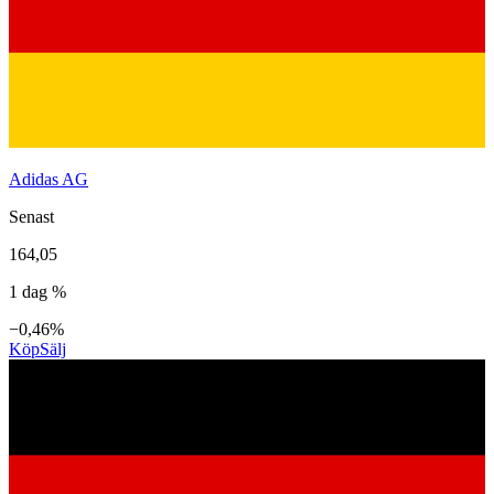
Adidas AG
Senast
164,05
1 dag %
−0,46%
Köp
Sälj