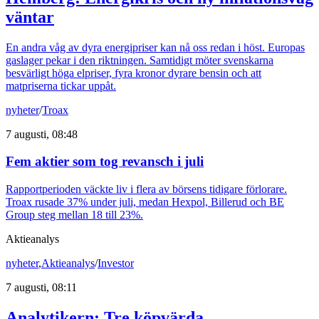
väntar
En andra våg av dyra energipriser kan nå oss redan i höst. Europas
gaslager pekar i den riktningen. Samtidigt möter svenskarna
besvärligt höga elpriser, fyra kronor dyrare bensin och att
matpriserna tickar uppåt.
nyheter
/
Troax
7 augusti, 08:48
Fem aktier som tog revansch i juli
Rapportperioden väckte liv i flera av börsens tidigare förlorare.
Troax rusade 37% under juli, medan Hexpol, Billerud och BE
Group steg mellan 18 till 23%.
Aktieanalys
nyheter
,
Aktieanalys
/
Investor
7 augusti, 08:11
Analytikern: Tre köpvärda