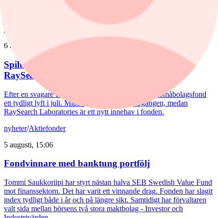
Joakim Agerback och Shayan Heidari går nu försvarssektorn in i en
ny tillväxtfas.
nyheter
/
Spiltan Småbolagsfond
6 augusti, 14:51
Spiltan Småbolagsfond lyfte i juli – tar in
RaySearch
Efter en svagare utveckling hittills i år fick Spiltan Småbolagsfond
ett tydligt lyft i juli. Mips bidrog mest till uppgången, medan
RaySearch Laboratories är ett nytt innehav i fonden.
nyheter
/
Aktiefonder
5 augusti, 15:06
Fondvinnare med banktung portfölj
Tommi Saukkoriipi har styrt nästan halva SEB Swedish Value Fund
mot finanssektorn. Det har varit ett vinnande drag. Fonden har slagit
index tydligt både i år och på längre sikt. Samtidigt har förvaltaren
valt sida mellan börsens två stora maktbolag - Investor och
Industrivärden.