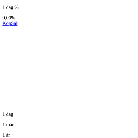
1 dag %
0,00%
Köp
Sälj
1 dag
1 mån
1 år