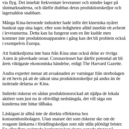
via flyg. Det innebär frekventare leveranser och mindre lager på
slutmarknaderna, och därför drabbas deras produktionskedjor och
lagersaldon snabbare.
Många Kina-beroende industrier hade inför det kinesiska nyåret
bunkrat upp sina lager, efter som ledigheten alltid innebär ett avbrott
i leveranserna. Detta kan ha fungerat som en lite kudde men
kommer inte produktionsapparaten i gång kan det bli problem också
i exempelvis Europa.
Att fraktkedjorna inte bara från Kina utan också delar av övriga
Asien är påverkade oroar. Coronaviruset har därför potential att bli
årets viktigaste ekonomiska händelse, enligt The Harvard Gazette.
Andra experter menar att avsaknaden av varningar från storbolagen
är ett bevis på att de säkrat sina produktionskedjor på andra än de
isolerade delarna av Kina.
Indirekt riskerar en sådan produktionsrockad att stjälpa de lokala
aktörer som just nu är ofrivilligt nedstängda, det vill säga om
kunderna inte hittar tillbaka.
Läskigast är alltså inte de direkta effekterna hos
konsumtionsbolagen. Utan snarare det som riskerar ske om de
svagaste länkarna i förädlingskedjan som står stilla plötsligt brister.