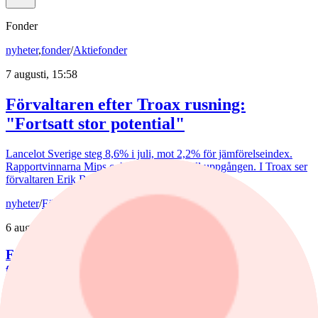
Fonder
nyheter
,
fonder
/
Aktiefonder
7 augusti, 15:58
Förvaltaren efter Troax rusning:
"Fortsatt stor potential"
Lancelot Sverige steg 8,6% i juli, mot 2,2% för jämförelseindex.
Rapportvinnarna Mips och Troax bidrog till uppgången. I Troax ser
förvaltaren Erik Bertilsson fortsatt stor potential.
nyheter
/
Försvarsbolag
6 augusti, 17:03
Försvarsförvaltarna spår ny tillväxtfas: ”Goda
förutsättningar”
De europeiska försvarsbolagen visar rekordstora orderböcker,
stigande omsättning och förbättrade marginaler. Enligt förvaltarna