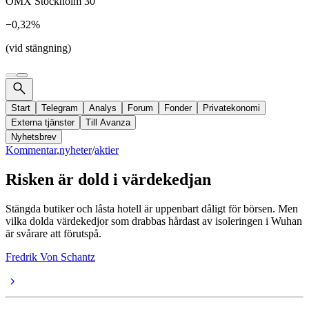
OMX Stockholm 30
−0,32%
(vid stängning)
Start
Telegram
Analys
Forum
Fonder
Privatekonomi
Externa tjänster
Till Avanza
Nyhetsbrev
Kommentar
,
nyheter
/
aktier
Risken är dold i värdekedjan
Stängda butiker och låsta hotell är uppenbart dåligt för börsen. Men
vilka dolda värdekedjor som drabbas hårdast av isoleringen i Wuhan
är svårare att förutspå.
Fredrik Von Schantz