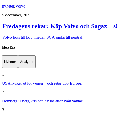
nyheter
/
Volvo
5 december, 2025
Fredagens rekar: Köp Volvo och Sagax – s
Volvo höjs till köp, medan SCA sänks till neutral.
Mest läst
Nyheter
Analyser
1
USA rycker ut för yenen – och retar upp Europa
2
Hemberg: Energikris och ny inflationsvåg väntar
3