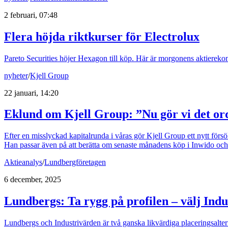
2 februari, 07:48
Flera höjda riktkurser för Electrolux
Pareto Securities höjer Hexagon till köp. Här är morgonens aktierek
nyheter
/
Kjell Group
22 januari, 14:20
Eklund om Kjell Group: ”Nu gör vi det ord
Efter en misslyckad kapitalrunda i våras gör Kjell Group ett nytt försö
Han passar även på att berätta om senaste månadens köp i Inwido oc
Aktieanalys
/
Lundbergföretagen
6 december, 2025
Lundbergs: Ta rygg på profilen – välj Ind
Lundbergs och Industrivärden är två ganska likvärdiga placeringsalter