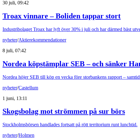
30 juli, 09:42
Troax vinnare – Boliden tappar stort
Industribolaget Troax har lyft över 30% i juli och har därmed bäst u
nyheter
/
Aktierekommendationer
8 juli, 07:42
Nordea köpstämplar SEB – och sänker Ha
Nordea höjer SEB till köp en vecka före storbankens rapport – samtidi
nyheter
/
Castellum
1 juni, 13:11
Skogsbolag mot strömmen på sur börs
Stockholmsbörsen handlades fortsatt på rött territorium runt lunchtid.
nyheter
/
Holmen