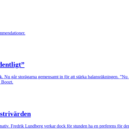
ommendationer.
entligt”
k. Nu går storägarna gemensamt in för att stärka balansräkningen. ”Nu är 
h Boozt.
ustrivärden
nativ. Fredrik Lundberg verkar dock för stunden ha en preferens för de