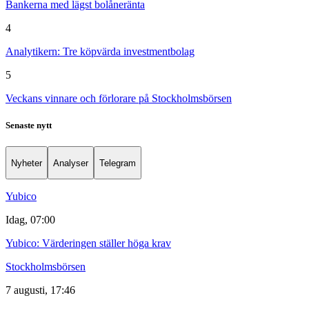
Bankerna med lägst bolåneränta
4
Analytikern: Tre köpvärda investmentbolag
5
Veckans vinnare och förlorare på Stockholmsbörsen
Senaste nytt
Nyheter
Analyser
Telegram
Yubico
Idag, 07:00
Yubico: Värderingen ställer höga krav
Stockholmsbörsen
7 augusti, 17:46