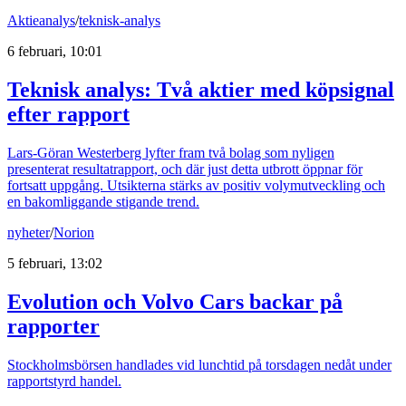
Aktieanalys
/
teknisk-analys
6 februari, 10:01
Teknisk analys: Två aktier med köpsignal
efter rapport
Lars-Göran Westerberg lyfter fram två bolag som nyligen
presenterat resultatrapport, och där just detta utbrott öppnar för
fortsatt uppgång. Utsikterna stärks av positiv volymutveckling och
en bakomliggande stigande trend.
nyheter
/
Norion
5 februari, 13:02
Evolution och Volvo Cars backar på
rapporter
Stockholmsbörsen handlades vid lunchtid på torsdagen nedåt under
rapportstyrd handel.