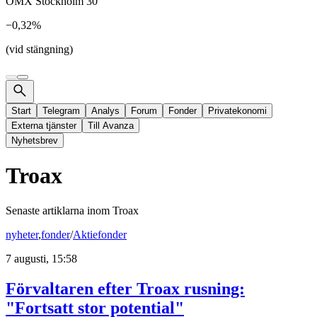
OMX Stockholm 30
−0,32%
(vid stängning)
Start
Telegram
Analys
Forum
Fonder
Privatekonomi
Externa tjänster
Till Avanza
Nyhetsbrev
Troax
Senaste artiklarna inom
Troax
nyheter
,
fonder
/
Aktiefonder
7 augusti, 15:58
Förvaltaren efter Troax rusning:
"Fortsatt stor potential"