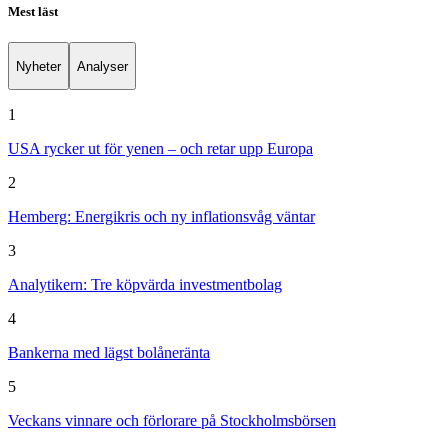
Mest läst
Nyheter
Analyser
1
USA rycker ut för yenen – och retar upp Europa
2
Hemberg: Energikris och ny inflationsvåg väntar
3
Analytikern: Tre köpvärda investmentbolag
4
Bankerna med lägst bolåneränta
5
Veckans vinnare och förlorare på Stockholmsbörsen