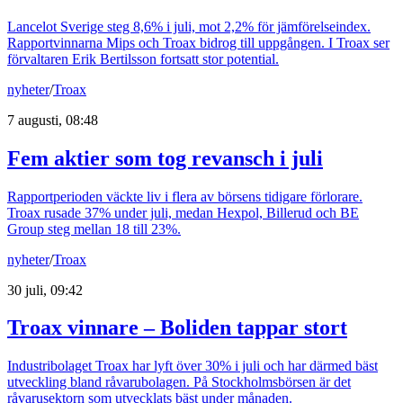
Lancelot Sverige steg 8,6% i juli, mot 2,2% för jämförelseindex.
Rapportvinnarna Mips och Troax bidrog till uppgången. I Troax ser
förvaltaren Erik Bertilsson fortsatt stor potential.
nyheter
/
Troax
7 augusti, 08:48
Fem aktier som tog revansch i juli
Rapportperioden väckte liv i flera av börsens tidigare förlorare.
Troax rusade 37% under juli, medan Hexpol, Billerud och BE
Group steg mellan 18 till 23%.
nyheter
/
Troax
30 juli, 09:42
Troax vinnare – Boliden tappar stort
Industribolaget Troax har lyft över 30% i juli och har därmed bäst
utveckling bland råvarubolagen. På Stockholmsbörsen är det
råvarusektorn som utvecklats bäst under månaden.