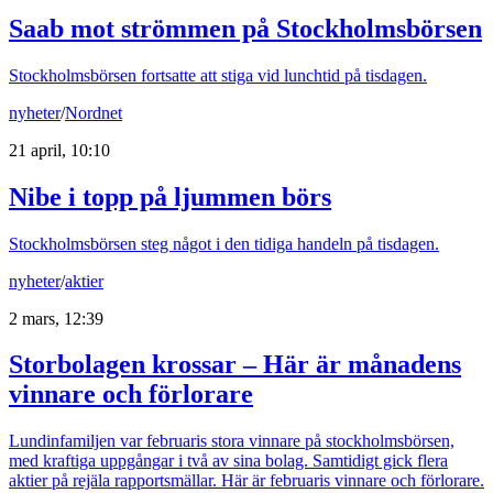
Saab mot strömmen på Stockholmsbörsen
Stockholmsbörsen fortsatte att stiga vid lunchtid på tisdagen.
nyheter
/
Nordnet
21 april, 10:10
Nibe i topp på ljummen börs
Stockholmsbörsen steg något i den tidiga handeln på tisdagen.
nyheter
/
aktier
2 mars, 12:39
Storbolagen krossar – Här är månadens
vinnare och förlorare
Lundinfamiljen var februaris stora vinnare på stockholmsbörsen,
med kraftiga uppgångar i två av sina bolag. Samtidigt gick flera
aktier på rejäla rapportsmällar. Här är februaris vinnare och förlorare.