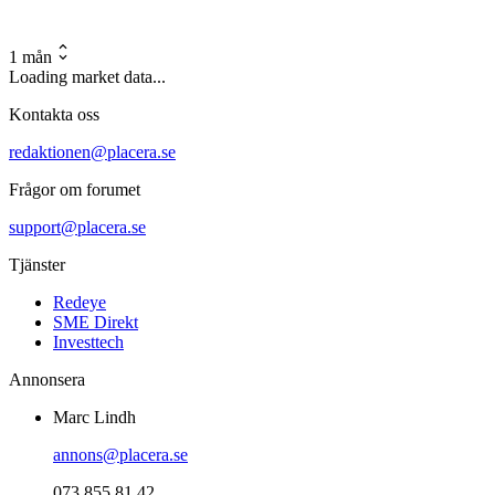
1 mån
Loading market data...
Kontakta oss
redaktionen@placera.se
Frågor om forumet
support@placera.se
Tjänster
Redeye
SME Direkt
Investtech
Annonsera
Marc Lindh
annons@placera.se
073 855 81 42