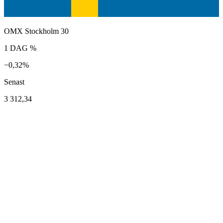
OMX Stockholm 30
1 DAG %
−0,32%
Senast
3 312,34