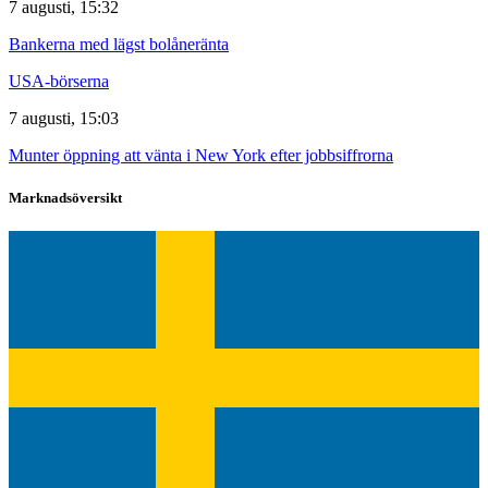
7 augusti, 15:32
Bankerna med lägst bolåneränta
USA-börserna
7 augusti, 15:03
Munter öppning att vänta i New York efter jobbsiffrorna
Marknadsöversikt