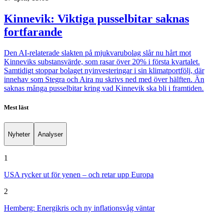
Kinnevik: Viktiga pusselbitar saknas
fortfarande
Den AI-relaterade slakten på mjukvarubolag slår nu hårt mot
Kinneviks substansvärde, som rasar över 20% i första kvartalet.
Samtidigt stoppar bolaget nyinvesteringar i sin klimatportfölj, där
innehav som Stegra och Aira nu skrivs ned med över hälften. Än
saknas många pusselbitar kring vad Kinnevik ska bli i framtiden.
Mest läst
Nyheter
Analyser
1
USA rycker ut för yenen – och retar upp Europa
2
Hemberg: Energikris och ny inflationsvåg väntar