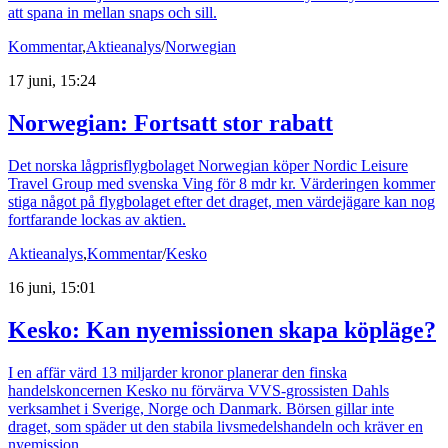
att spana in mellan snaps och sill.
Kommentar
,
Aktieanalys
/
Norwegian
17 juni, 15:24
Norwegian: Fortsatt stor rabatt
Det norska lågprisflygbolaget Norwegian köper Nordic Leisure
Travel Group med svenska Ving för 8 mdr kr. Värderingen kommer
stiga något på flygbolaget efter det draget, men värdejägare kan nog
fortfarande lockas av aktien.
Aktieanalys
,
Kommentar
/
Kesko
16 juni, 15:01
Kesko: Kan nyemissionen skapa köpläge?
I en affär värd 13 miljarder kronor planerar den finska
handelskoncernen Kesko nu förvärva VVS-grossisten Dahls
verksamhet i Sverige, Norge och Danmark. Börsen gillar inte
draget, som späder ut den stabila livsmedelshandeln och kräver en
nyemission.