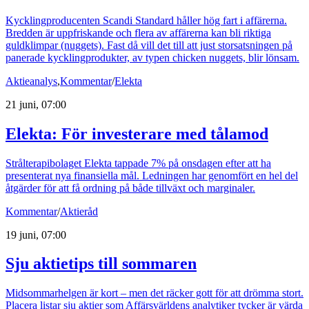
Kycklingproducenten Scandi Standard håller hög fart i affärerna.
Bredden är uppfriskande och flera av affärerna kan bli riktiga
guldklimpar (nuggets). Fast då vill det till att just storsatsningen på
panerade kycklingprodukter, av typen chicken nuggets, blir lönsam.
Aktieanalys
,
Kommentar
/
Elekta
21 juni, 07:00
Elekta: För investerare med tålamod
Strålterapibolaget Elekta tappade 7% på onsdagen efter att ha
presenterat nya finansiella mål. Ledningen har genomfört en hel del
åtgärder för att få ordning på både tillväxt och marginaler.
Kommentar
/
Aktieråd
19 juni, 07:00
Sju aktietips till sommaren
Midsommarhelgen är kort – men det räcker gott för att drömma stort.
Placera listar sju aktier som Affärsvärldens analytiker tycker är värda