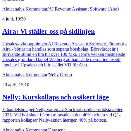
Aktieanalys
,
Kommentar
/
AI Revenue Assistant Software (Aira)
4 juni, 19:30
Aira: Vi ställer oss på sidlinjen
Upsales-avknoppningen AI Revenue Assistant Software, förkortat -
Aira - börjar nu handlas som separat börsbolag. Börsvärdet är i
skrivande stund en bra bit över 100 Mkr. I förra veckan meddelade
Upsales grundare Daniel Wikberg att han sålde merparten av sitt
innehav i Upsales och blir istället VD för Aira.
Aktieanalys
,
Kommentar
/
Nelly Group
29 april, 15:10
Nelly: Kurskollaps och osäkert läge
E-handelsbolaget Nelly var en av Stockholmsbörsens bästa aktier
2025. Vid bokslutet i februari rasade aktien 40% och nu vid Q1-
rapporten kollapsar Nelly-aktien återigen 40% på börsen.
Aktieanalys
,
Kommentar
/
Carasent