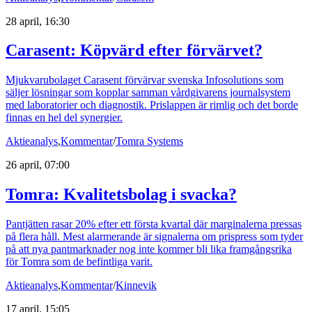
28 april, 16:30
Carasent: Köpvärd efter förvärvet?
Mjukvarubolaget Carasent förvärvar svenska Infosolutions som
säljer lösningar som kopplar samman vårdgivarens journalsystem
med laboratorier och diagnostik. Prislappen är rimlig och det borde
finnas en hel del synergier.
Aktieanalys
,
Kommentar
/
Tomra Systems
26 april, 07:00
Tomra: Kvalitetsbolag i svacka?
Pantjätten rasar 20% efter ett första kvartal där marginalerna pressas
på flera håll. Mest alarmerande är signalerna om prispress som tyder
på att nya pantmarknader nog inte kommer bli lika framgångsrika
för Tomra som de befintliga varit.
Aktieanalys
,
Kommentar
/
Kinnevik
17 april, 15:05