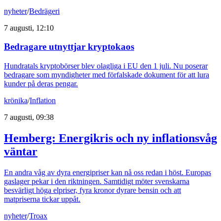
nyheter
/
Bedrägeri
7 augusti, 12:10
Bedragare utnyttjar kryptokaos
Hundratals kryptobörser blev olagliga i EU den 1 juli. Nu poserar
bedragare som myndigheter med förfalskade dokument för att lura
kunder på deras pengar.
krönika
/
Inflation
7 augusti, 09:38
Hemberg: Energikris och ny inflationsvåg
väntar
En andra våg av dyra energipriser kan nå oss redan i höst. Europas
gaslager pekar i den riktningen. Samtidigt möter svenskarna
besvärligt höga elpriser, fyra kronor dyrare bensin och att
matpriserna tickar uppåt.
nyheter
/
Troax