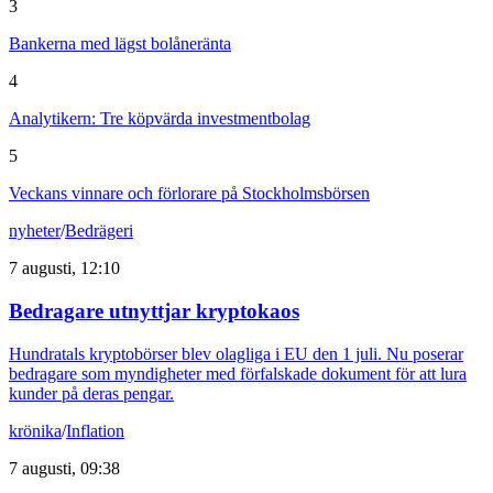
3
Bankerna med lägst bolåneränta
4
Analytikern: Tre köpvärda investmentbolag
5
Veckans vinnare och förlorare på Stockholmsbörsen
nyheter
/
Bedrägeri
7 augusti, 12:10
Bedragare utnyttjar kryptokaos
Hundratals kryptobörser blev olagliga i EU den 1 juli. Nu poserar
bedragare som myndigheter med förfalskade dokument för att lura
kunder på deras pengar.
krönika
/
Inflation
7 augusti, 09:38