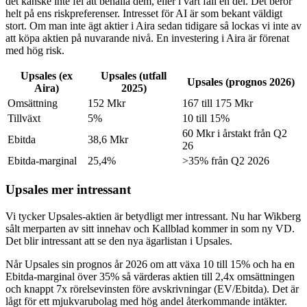
det kanske inte fel att behålla dem, eller i vart fall en del. Det beror
helt på ens riskpreferenser. Intresset för AI är som bekant väldigt
stort. Om man inte ägt aktier i Aira sedan tidigare så lockas vi inte av
att köpa aktien på nuvarande nivå. En investering i Aira är förenat
med hög risk.
Upsales (ex
Upsales (utfall
Upsales (prognos 2026)
Aira)
2025)
Omsättning
152 Mkr
167 till 175 Mkr
Tillväxt
5%
10 till 15%
60 Mkr i årstakt från Q2
Ebitda
38,6 Mkr
26
Ebitda-marginal
25,4%
>35% från Q2 2026
Upsales mer intressant
Vi tycker Upsales-aktien är betydligt mer intressant. Nu har Wikberg
sålt merparten av sitt innehav och Kallblad kommer in som ny VD.
Det blir intressant att se den nya ägarlistan i Upsales.
Når Upsales sin prognos år 2026 om att växa 10 till 15% och ha en
Ebitda-marginal över 35% så värderas aktien till 2,4x omsättningen
och knappt 7x rörelsevinsten före avskrivningar (EV/Ebitda). Det är
lågt för ett mjukvarubolag med hög andel återkommande intäkter.