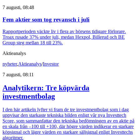
7 augusti, 08:48
Fem aktier som tog revansch i juli
Rapportperioden väckte liv i flera av börsens tidigare förlorare.
Troax rusade 37% under juli, medan Hexpol, Billerud och BE
Group steg mellan 18 till 23%.
Aktieanalys
nyheter
,
Aktieanalys
/
Investor
7 augusti, 08:11
Analytikern: Tre köpvärda
investmentbolag
I den här artikeln lyfter vi fram de tre investmentbolag som i dag
uppvisar den starkaste tekniska bilden enligt vår nya Investtech
Score, som sammanfattar den tekniska bedömningen av en aktie på
en skala från –100 till +100, där högre värden indikerar en starkare
köpsignal och lägre värden en starkare säljsignal enligt Investtechs
algoritmer.