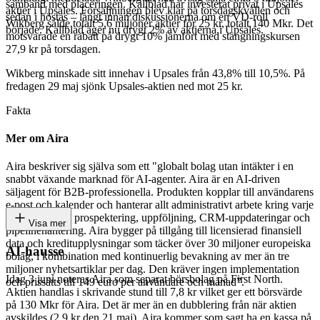
samband med placeringen. Kallblad har investerat privat i Upsales
aktier i Upsales. Försäljningen blev klar på torsdagskvällen och
sedan i höstas – långt innan diskussionerna om en VD-roll
Wikberg sålde totalt 5,6 miljoner aktier för 25 kr, totalt 140 Mkr. Det
började. Kallblad äger nu drygt 2% av aktierna i Upsales.
motsvarade en rabatt på drygt 10% jämfört med stängningskursen
27,9 kr på torsdagen.
Wikberg minskade sitt innehav i Upsales från 43,8% till 10,5%. På
fredagen 29 maj sjönk Upsales-aktien ned mot 25 kr.
Fakta
Mer om Aira
Aira beskriver sig själva som ett "globalt bolag utan intäkter i en
snabbt växande marknad för AI-agenter. Aira är en AI-driven
säljagent för B2B-professionella. Produkten kopplar till användarens
e-post och kalender och hanterar allt administrativt arbete kring varje
säljinteraktion: prospektering, uppföljning, CRM-uppdateringar och
Visa mer
pipelinehantering. Aira bygger på tillgång till licensierad finansiell
data och kreditupplysningar som täcker över 30 miljoner europeiska
AI-hausse
bolag, i kombination med kontinuerlig bevakning av mer än tre
miljoner nyhetsartiklar per dag. Den kräver ingen implementation
Idag 3 juni noteras Aira som separat börsbolag på First North.
och prissätts till 149 euro per användare och månad”.
Aktien handlas i skrivande stund till 7,8 kr vilket ger ett börsvärde
på 130 Mkr för Aira. Det är mer än en dubblering från när aktien
avskildes (2,9 kr den 21 maj). Aira kommer som sagt ha en kassa på