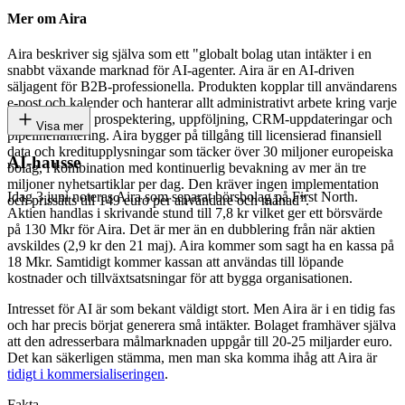
Mer om Aira
Aira beskriver sig själva som ett "globalt bolag utan intäkter i en
snabbt växande marknad för AI-agenter. Aira är en AI-driven
säljagent för B2B-professionella. Produkten kopplar till användarens
e-post och kalender och hanterar allt administrativt arbete kring varje
säljinteraktion: prospektering, uppföljning, CRM-uppdateringar och
Visa mer
pipelinehantering. Aira bygger på tillgång till licensierad finansiell
data och kreditupplysningar som täcker över 30 miljoner europeiska
AI-hausse
bolag, i kombination med kontinuerlig bevakning av mer än tre
miljoner nyhetsartiklar per dag. Den kräver ingen implementation
Idag 3 juni noteras Aira som separat börsbolag på First North.
och prissätts till 149 euro per användare och månad”.
Aktien handlas i skrivande stund till 7,8 kr vilket ger ett börsvärde
på 130 Mkr för Aira. Det är mer än en dubblering från när aktien
avskildes (2,9 kr den 21 maj). Aira kommer som sagt ha en kassa på
18 Mkr. Samtidigt kommer kassan att användas till löpande
kostnader och tillväxtsatsningar för att bygga organisationen.
Intresset för AI är som bekant väldigt stort. Men Aira är i en tidig fas
och har precis börjat generera små intäkter. Bolaget framhäver själva
att den adresserbara målmarknaden uppgår till 20-25 miljarder euro.
Det kan säkerligen stämma, men man ska komma ihåg att Aira är
tidigt i kommersialiseringen
.
Fakta