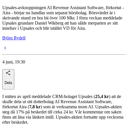
Upsales-avknoppningen AI Revenue Assistant Software, förkortat -
Aira - börjar nu handlas som separat börsbolag. Börsvärdet är i
skrivande stund en bra bit över 100 Mkr. I förra veckan meddelade
Upsales grundare Daniel Wikberg att han sålde merparten av sitt
innehav i Upsales och blir istället VD för Aira.
Björn Rydell
4 juni, 19:30
Dela
I mitten av april meddelade CRM-bolaget Upsales (
25,4 kr
) att de
skulle dela ut sitt dotterbolag AI Revenue Assistant Software,
förkortat Aira (
7,8 kr
) som är verksamma inom AI. Upsales-aktien
steg då 17% på beskedet till cirka 24 kr. Vår kommentar om saken
finns att läsa via länken intill. Upsales-aktien fortsatte upp veckorna
efter beskedet.