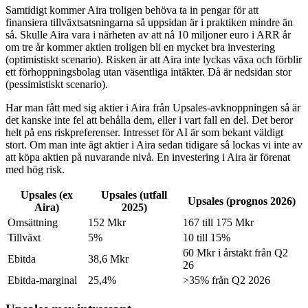
Samtidigt kommer Aira troligen behöva ta in pengar för att
finansiera tillväxtsatsningarna så uppsidan är i praktiken mindre än
så. Skulle Aira vara i närheten av att nå 10 miljoner euro i ARR år
om tre år kommer aktien troligen bli en mycket bra investering
(optimistiskt scenario). Risken är att Aira inte lyckas växa och förblir
ett förhoppningsbolag utan väsentliga intäkter. Då är nedsidan stor
(pessimistiskt scenario).
Har man fått med sig aktier i Aira från Upsales-avknoppningen så är
det kanske inte fel att behålla dem, eller i vart fall en del. Det beror
helt på ens riskpreferenser. Intresset för AI är som bekant väldigt
stort. Om man inte ägt aktier i Aira sedan tidigare så lockas vi inte av
att köpa aktien på nuvarande nivå. En investering i Aira är förenat
med hög risk.
Upsales (ex
Upsales (utfall
Upsales (prognos 2026)
Aira)
2025)
Omsättning
152 Mkr
167 till 175 Mkr
Tillväxt
5%
10 till 15%
60 Mkr i årstakt från Q2
Ebitda
38,6 Mkr
26
Ebitda-marginal
25,4%
>35% från Q2 2026