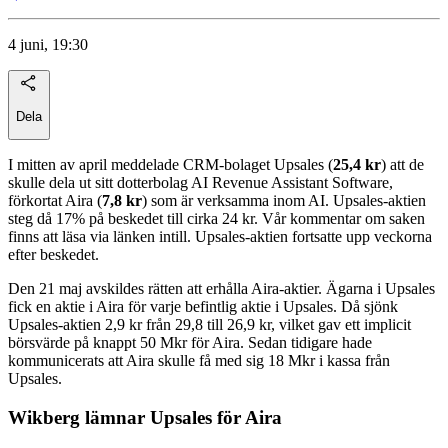
4 juni, 19:30
Dela
I mitten av april meddelade CRM-bolaget Upsales (
25,4 kr
) att de
skulle dela ut sitt dotterbolag AI Revenue Assistant Software,
förkortat Aira (
7,8 kr
) som är verksamma inom AI. Upsales-aktien
steg då 17% på beskedet till cirka 24 kr. Vår kommentar om saken
finns att läsa via länken intill. Upsales-aktien fortsatte upp veckorna
efter beskedet.
Den 21 maj avskildes rätten att erhålla Aira-aktier. Ägarna i Upsales
fick en aktie i Aira för varje befintlig aktie i Upsales. Då sjönk
Upsales-aktien 2,9 kr från 29,8 till 26,9 kr, vilket gav ett implicit
börsvärde på knappt 50 Mkr för Aira. Sedan tidigare hade
kommunicerats att Aira skulle få med sig 18 Mkr i kassa från
Upsales.
Wikberg lämnar Upsales för Aira