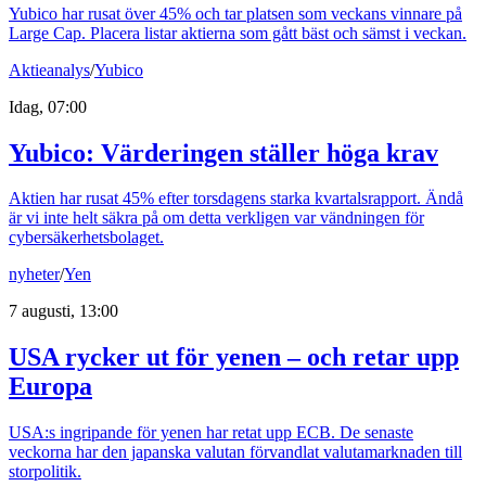
Yubico har rusat över 45% och tar platsen som veckans vinnare på
Large Cap. Placera listar aktierna som gått bäst och sämst i veckan.
Aktieanalys
/
Yubico
Idag, 07:00
Yubico: Värderingen ställer höga krav
Aktien har rusat 45% efter torsdagens starka kvartalsrapport. Ändå
är vi inte helt säkra på om detta verkligen var vändningen för
cybersäkerhetsbolaget.
nyheter
/
Yen
7 augusti, 13:00
USA rycker ut för yenen – och retar upp
Europa
USA:s ingripande för yenen har retat upp ECB. De senaste
veckorna har den japanska valutan förvandlat valutamarknaden till
storpolitik.