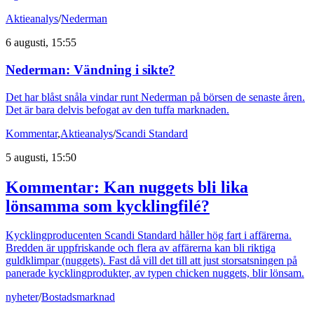
Aktieanalys
/
Nederman
6 augusti, 15:55
Nederman: Vändning i sikte?
Det har blåst snåla vindar runt Nederman på börsen de senaste åren.
Det är bara delvis befogat av den tuffa marknaden.
Kommentar
,
Aktieanalys
/
Scandi Standard
5 augusti, 15:50
Kommentar: Kan nuggets bli lika
lönsamma som kycklingfilé?
Kycklingproducenten Scandi Standard håller hög fart i affärerna.
Bredden är uppfriskande och flera av affärerna kan bli riktiga
guldklimpar (nuggets). Fast då vill det till att just storsatsningen på
panerade kycklingprodukter, av typen chicken nuggets, blir lönsam.
nyheter
/
Bostadsmarknad