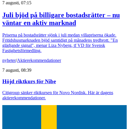
7 augusti, 07:15
Juli bjöd på billigare bostadsrätter – nu
väntar en aktiv marknad
Priserna på bostadsrätter sjönk i juli medan villapriserna ökade.
Fritidshusmarknaden bjöd samtidigt på månadens tredbrott. "En
glädjande signal", menar Liza Nyberg, tf VD för Svensk
Fastighetsförmedling.
nyheter
/
Aktierekommendationer
7 augusti, 08:39
Höjd riktkurs för Nibe
Citigroup sänker riktkursen för Novo Nordisk. Här är dagens
aktierekommendationer.