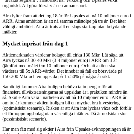
"utvalda segment". Historiskt har Wikberg och Upsales vuxit
organiskt. Att göra förvärv är en annan sport.
Aira lyfter fram att det tog 18 år för Upsales att nå 10 miljoner euro i
ARR. Airas ambition är att nå samma milstolpe på tre år. Det låter
väldigt ambitiöst. Aira är trots allt en slags start-up utan betydande
intäkter.
Mycket inprisat från dag 1
Aktiemarknaden värderar bolaget till cirka 130 Mkr. Låt säga att
Aira lyckas nå 30-40 Mkr (3-4 miljoner euro) i ARR om 3 år
(jämfört med målet 0m 10 miljoner euro). Och att aktien ska
värderas till 5x ARR-värdet. Det innebär så fall ett börsvärde på
150-200 Mkr och en uppsida på 15-50% på några år sikt.
Samtidigt kommer Aira troligen behöva ta in pengar för att
finansiera tillväxtsatsningarna så uppsidan är i praktiken mindre än
så. Skulle Aira vara i närheten av att nå 10 miljoner euro i ARR år
om tre år kommer aktien troligen bli en mycket bra investering
(optimistiskt scenario). Risken är att Aira inte lyckas växa och förblir
ett förhoppningsbolag utan väsentliga intäkter. Då är nedsidan stor
(pessimistiskt scenario).
Har man fått med sig aktier i Aira från Upsales-avknoppningen så är