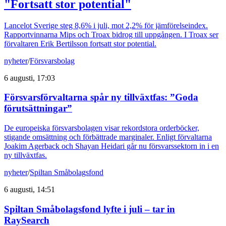
"Fortsatt stor potential"
Lancelot Sverige steg 8,6% i juli, mot 2,2% för jämförelseindex.
Rapportvinnarna Mips och Troax bidrog till uppgången. I Troax ser
förvaltaren Erik Bertilsson fortsatt stor potential.
nyheter
/
Försvarsbolag
6 augusti, 17:03
Försvarsförvaltarna spår ny tillväxtfas: ”Goda
förutsättningar”
De europeiska försvarsbolagen visar rekordstora orderböcker,
stigande omsättning och förbättrade marginaler. Enligt förvaltarna
Joakim Agerback och Shayan Heidari går nu försvarssektorn in i en
ny tillväxtfas.
nyheter
/
Spiltan Småbolagsfond
6 augusti, 14:51
Spiltan Småbolagsfond lyfte i juli – tar in
RaySearch