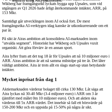
segment kring Aira-plattformen.
Wikberg har framgångsrikt lyckats bygga upp Upsales, som vid
utgången av Q1 2026 hade årligt återkommande intäkter, ARR, på
153 Mkr.
Samtidigt går utvecklingen inom AI också fort. De mest
framgångsrika AI-verktygen idag kanske är utkonkurrerande om ett
par år.
På sikt är Airas ambition att konsolidera AI-marknaden inom
"utvalda segment". Historiskt har Wikberg och Upsales vuxit
organiskt. Att göra förvärv är en annan sport.
Aira lyfter fram att det tog 18 år för Upsales att nå 10 miljoner euro i
ARR. Airas ambition är att nå samma milstolpe på tre år. Det låter
väldigt ambitiöst. Aira är trots allt en slags start-up utan betydande
intäkter.
Mycket inprisat från dag 1
Aktiemarknaden värderar bolaget till cirka 130 Mkr. Låt säga att
Aira lyckas nå 30-40 Mkr (3-4 miljoner euro) i ARR om 3 år
(jämfört med målet 0m 10 miljoner euro). Och att aktien ska
värderas till 5x ARR-värdet. Det innebär så fall ett börsvärde på
150-200 Mkr och en uppsida på 15-50% på några år sikt.