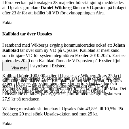
I förra veckan på torsdagen 28 maj efter börsstängning meddelades
att Upsales grundare
Daniel Wikberg
lämnar VD-posten på bolaget
efter 23 år för att istället bli VD för avknoppningen Aira.
Fakta
Kallblad tar över Upsales
I samband med Wikbergs avgång kommunicerades också att
Johan
Kallblad
tar över som ny VD på Upsales. Kallblad är mest känd
som tidigare VD för systemintegratören
Exsitec
2010-2025. Exsitec
noterades 2020 och Kallblad lämnade VD-posten på Exsitec ifjol
men sitter kvar i styrelsen i Existec.
Visa mer
Kallblad köpte 100 000 aktier i Upsales av Wikberg (kurs 25 kr) i
Samtidigt meddelade Wikberg att han avsåg sälja cirka 5 miljoner
samband med placeringen. Kallblad har investerat privat i Upsales
aktier i Upsales. Försäljningen blev klar på torsdagskvällen och
sedan i höstas – långt innan diskussionerna om en VD-roll
Wikberg sålde totalt 5,6 miljoner aktier för 25 kr, totalt 140 Mkr. Det
började. Kallblad äger nu drygt 2% av aktierna i Upsales.
motsvarade en rabatt på drygt 10% jämfört med stängningskursen
27,9 kr på torsdagen.
Wikberg minskade sitt innehav i Upsales från 43,8% till 10,5%. På
fredagen 29 maj sjönk Upsales-aktien ned mot 25 kr.
Fakta