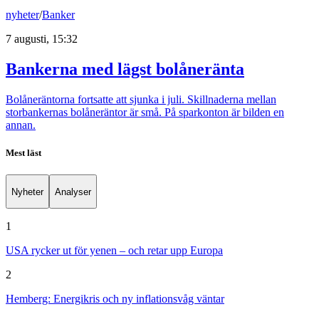
nyheter
/
Banker
7 augusti, 15:32
Bankerna med lägst bolåneränta
Bolåneräntorna fortsatte att sjunka i juli. Skillnaderna mellan
storbankernas bolåneräntor är små. På sparkonton är bilden en
annan.
Mest läst
Nyheter
Analyser
1
USA rycker ut för yenen – och retar upp Europa
2
Hemberg: Energikris och ny inflationsvåg väntar