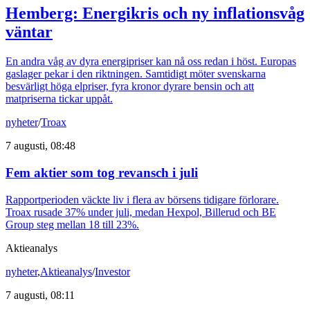
Hemberg: Energikris och ny inflationsvåg
väntar
En andra våg av dyra energipriser kan nå oss redan i höst. Europas
gaslager pekar i den riktningen. Samtidigt möter svenskarna
besvärligt höga elpriser, fyra kronor dyrare bensin och att
matpriserna tickar uppåt.
nyheter
/
Troax
7 augusti, 08:48
Fem aktier som tog revansch i juli
Rapportperioden väckte liv i flera av börsens tidigare förlorare.
Troax rusade 37% under juli, medan Hexpol, Billerud och BE
Group steg mellan 18 till 23%.
Aktieanalys
nyheter
,
Aktieanalys
/
Investor
7 augusti, 08:11