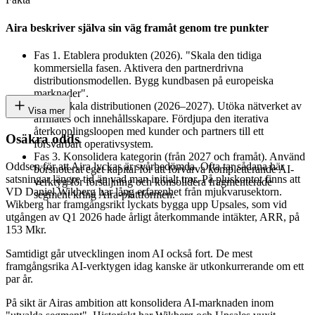
Aira beskriver själva sin väg framåt genom tre punkter
Fas 1. Etablera produkten (2026). "Skala den tidiga
kommersiella fasen. Aktivera den partnerdrivna
distributionsmodellen. Bygg kundbasen på europeiska
marknader".
Fas 2. Skala distributionen (2026–2027). Utöka nätverket av
Visa mer
affiliates och innehållsskapare. Fördjupa den iterativa
återkopplingsloopen med kunder och partners till ett
Osäkra odds
försvarbart operativsystem.
Fas 3. Konsolidera kategorin (från 2027 och framåt). Använd
Oddsen för att Aira lyckas är svårbedömda. Ofta tar sådana här
börsnoterat eget kapital för att förvärva kompletterande AI-
satsningar längre tid än vad man initialt tror. På pluskontot finns att
verktyg för försäljning och konsolidera fragmenterade
VD Daniel Wikberg har lång erfarenhet från mjukvarusektorn.
segment kring Aira-plattformen.
Wikberg har framgångsrikt lyckats bygga upp Upsales, som vid
utgången av Q1 2026 hade årligt återkommande intäkter, ARR, på
153 Mkr.
Samtidigt går utvecklingen inom AI också fort. De mest
framgångsrika AI-verktygen idag kanske är utkonkurrerande om ett
par år.
På sikt är Airas ambition att konsolidera AI-marknaden inom