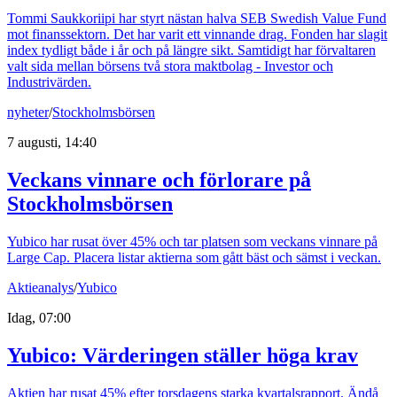
Tommi Saukkoriipi har styrt nästan halva SEB Swedish Value Fund
mot finanssektorn. Det har varit ett vinnande drag. Fonden har slagit
index tydligt både i år och på längre sikt. Samtidigt har förvaltaren
valt sida mellan börsens två stora maktbolag - Investor och
Industrivärden.
nyheter
/
Stockholmsbörsen
7 augusti, 14:40
Veckans vinnare och förlorare på
Stockholmsbörsen
Yubico har rusat över 45% och tar platsen som veckans vinnare på
Large Cap. Placera listar aktierna som gått bäst och sämst i veckan.
Aktieanalys
/
Yubico
Idag, 07:00
Yubico: Värderingen ställer höga krav
Aktien har rusat 45% efter torsdagens starka kvartalsrapport. Ändå