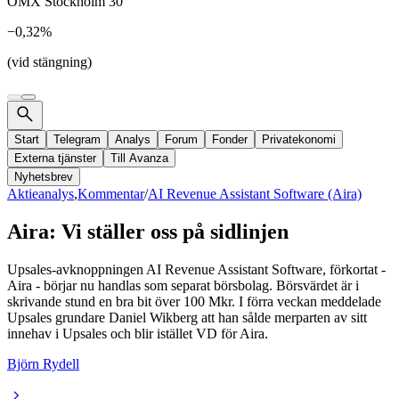
OMX Stockholm 30
−0,32%
(vid stängning)
Start
Telegram
Analys
Forum
Fonder
Privatekonomi
Externa tjänster
Till Avanza
Nyhetsbrev
Aktieanalys
,
Kommentar
/
AI Revenue Assistant Software (Aira)
Aira: Vi ställer oss på sidlinjen
Upsales-avknoppningen AI Revenue Assistant Software, förkortat -
Aira - börjar nu handlas som separat börsbolag. Börsvärdet är i
skrivande stund en bra bit över 100 Mkr. I förra veckan meddelade
Upsales grundare Daniel Wikberg att han sålde merparten av sitt
innehav i Upsales och blir istället VD för Aira.
Björn Rydell