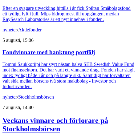
Efter en svagare utveckling hittills i år fick Spiltan Småbolagsfond
ett tydligt lyft i juli. Mips bidrog mest till uppgången, medan
RaySearch Laboratories är ett nytt innehav i fonden.
nyheter
/
Aktiefonder
5 augusti, 15:06
Fondvinnare med banktung portfölj
Tommi Saukkoriipi har styrt nästan halva SEB Swedish Value Fund
mot finanssektorn. Det har varit ett vinnande drag. Fonden har slagit
index tydligt både i år och på längre sikt. Samtidigt har förvaltaren
valt sida mellan börsens två stora maktbolag - Investor och
Industrivärden.
nyheter
/
Stockholmsbörsen
7 augusti, 14:40
Veckans vinnare och förlorare på
Stockholmsbörsen