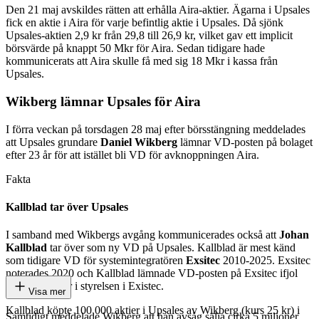
Den 21 maj avskildes rätten att erhålla Aira-aktier. Ägarna i Upsales
fick en aktie i Aira för varje befintlig aktie i Upsales. Då sjönk
Upsales-aktien 2,9 kr från 29,8 till 26,9 kr, vilket gav ett implicit
börsvärde på knappt 50 Mkr för Aira. Sedan tidigare hade
kommunicerats att Aira skulle få med sig 18 Mkr i kassa från
Upsales.
Wikberg lämnar Upsales för Aira
I förra veckan på torsdagen 28 maj efter börsstängning meddelades
att Upsales grundare
Daniel Wikberg
lämnar VD-posten på bolaget
efter 23 år för att istället bli VD för avknoppningen Aira.
Fakta
Kallblad tar över Upsales
I samband med Wikbergs avgång kommunicerades också att
Johan
Kallblad
tar över som ny VD på Upsales. Kallblad är mest känd
som tidigare VD för systemintegratören
Exsitec
2010-2025. Exsitec
noterades 2020 och Kallblad lämnade VD-posten på Exsitec ifjol
men sitter kvar i styrelsen i Existec.
Visa mer
Kallblad köpte 100 000 aktier i Upsales av Wikberg (kurs 25 kr) i
Samtidigt meddelade Wikberg att han avsåg sälja cirka 5 miljoner