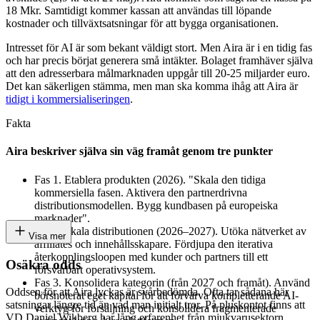
18 Mkr. Samtidigt kommer kassan att användas till löpande
kostnader och tillväxtsatsningar för att bygga organisationen.
Intresset för AI är som bekant väldigt stort. Men Aira är i en tidig fas
och har precis börjat generera små intäkter. Bolaget framhäver själva
att den adresserbara målmarknaden uppgår till 20-25 miljarder euro.
Det kan säkerligen stämma, men man ska komma ihåg att Aira är
tidigt i kommersialiseringen
.
Fakta
Aira beskriver själva sin väg framåt genom tre punkter
Fas 1. Etablera produkten (2026). "Skala den tidiga
kommersiella fasen. Aktivera den partnerdrivna
distributionsmodellen. Bygg kundbasen på europeiska
marknader".
Fas 2. Skala distributionen (2026–2027). Utöka nätverket av
Visa mer
affiliates och innehållsskapare. Fördjupa den iterativa
återkopplingsloopen med kunder och partners till ett
Osäkra odds
försvarbart operativsystem.
Fas 3. Konsolidera kategorin (från 2027 och framåt). Använd
Oddsen för att Aira lyckas är svårbedömda. Ofta tar sådana här
börsnoterat eget kapital för att förvärva kompletterande AI-
satsningar längre tid än vad man initialt tror. På pluskontot finns att
verktyg för försäljning och konsolidera fragmenterade
VD Daniel Wikberg har lång erfarenhet från mjukvarusektorn.