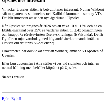
Upsales mer intressant
Vi tycker Upsales-aktien är betydligt mer intressant. Nu har Wikberg
sålt merparten av sitt innehav och Kallblad kommer in som ny VD.
Det blir intressant att se den nya ägarlistan i Upsales.
Når Upsales sin prognos år 2026 om att växa 10 till 15% och ha en
Ebitda-marginal över 35% så värderas aktien till 2,4x omsättningen
och knappt 7x rörelsevinsten före avskrivningar (EV/Ebitda). Det är
lågt för ett mjukvarubolag med hög andel återkommande intäkter.
Oavsett om det finns AI-hot eller ej.
Osäkerheten har dock ökat efter att Wikberg lämnade VD-posten på
Upsales.
Efter kursuppgången i Aira ställer vi oss vid sidlinjen och intar en
neutral hållning men behåller köprådet på Upsales.
Ämnen i artikeln
AI Revenue Assistant Software (Aira)
Björn Rydell