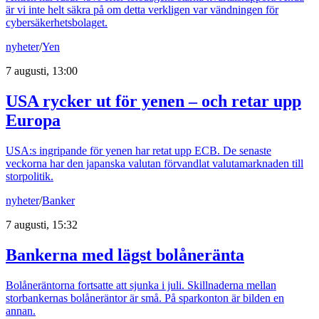
är vi inte helt säkra på om detta verkligen var vändningen för
cybersäkerhetsbolaget.
nyheter
/
Yen
7 augusti, 13:00
USA rycker ut för yenen – och retar upp
Europa
USA:s ingripande för yenen har retat upp ECB. De senaste
veckorna har den japanska valutan förvandlat valutamarknaden till
storpolitik.
nyheter
/
Banker
7 augusti, 15:32
Bankerna med lägst bolåneränta
Bolåneräntorna fortsatte att sjunka i juli. Skillnaderna mellan
storbankernas bolåneräntor är små. På sparkonton är bilden en
annan.