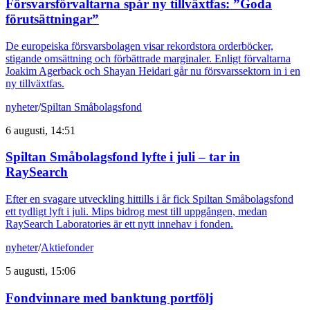
Försvarsförvaltarna spår ny tillväxtfas: ”Goda
förutsättningar”
De europeiska försvarsbolagen visar rekordstora orderböcker,
stigande omsättning och förbättrade marginaler. Enligt förvaltarna
Joakim Agerback och Shayan Heidari går nu försvarssektorn in i en
ny tillväxtfas.
nyheter
/
Spiltan Småbolagsfond
6 augusti, 14:51
Spiltan Småbolagsfond lyfte i juli – tar in
RaySearch
Efter en svagare utveckling hittills i år fick Spiltan Småbolagsfond
ett tydligt lyft i juli. Mips bidrog mest till uppgången, medan
RaySearch Laboratories är ett nytt innehav i fonden.
nyheter
/
Aktiefonder
5 augusti, 15:06
Fondvinnare med banktung portfölj