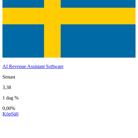
AI Revenue Assistant Software
Senast
3,38
1 dag %
0,00%
Köp
Sälj