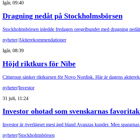
Igår, 09:40
Dragning nedåt på Stockholmsbörsen
Stockholmsbörsen inledde fredagen oregelbundet med dragning nedåt
nyheter
/
Aktierekommendationer
Igår, 08:39
Höjd riktkurs för Nibe
Citigroup sänker riktkursen för Novo Nordisk. Här är dagens aktier
nyheter
/
Investor
31 juli, 11:24
Investor ohotad som svenskarnas favoritak
Investor är överlägset mest ägd bland Avanzas kunder. Men spararnas favo
nyheter
/
Stockholmsbörsen