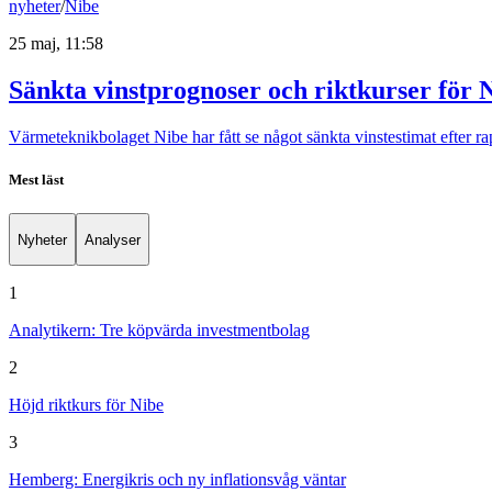
nyheter
/
Nibe
25 maj, 11:58
Sänkta vinstprognoser och riktkurser för 
Värmeteknikbolaget Nibe har fått se något sänkta vinstestimat efter rap
Mest läst
Nyheter
Analyser
1
Analytikern: Tre köpvärda investmentbolag
2
Höjd riktkurs för Nibe
3
Hemberg: Energikris och ny inflationsvåg väntar