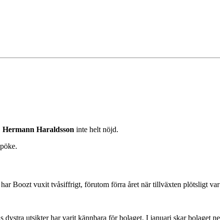
D
Hermann Haraldsson
inte helt nöjd.
spöke.
ar Boozt vuxit tvåsiffrigt, förutom förra året när tillväxten plötsligt va
dystra utsikter har varit kännbara för bolaget. I januari skar bolaget 