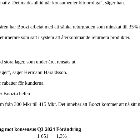
nativ. Det märks alltid när konsumenter blir oroliga", säger han.
 åren har Boozt arbetat med att sänka returgraden som minskat till 35%
returnerare som satt i system att återkommande returnera produkter.
 stora lager, som under året rensats ut.
et lager", säger Hermann Haraldsson.
 rabatter för kunderna.
er Boozt-chefen.
m från 300 Mkr till 415 Mkr. Det innebär att Boozt kommer att nå sitt m
ng mot konsensus
Q3-2024
Förändring
1 651
1,3%