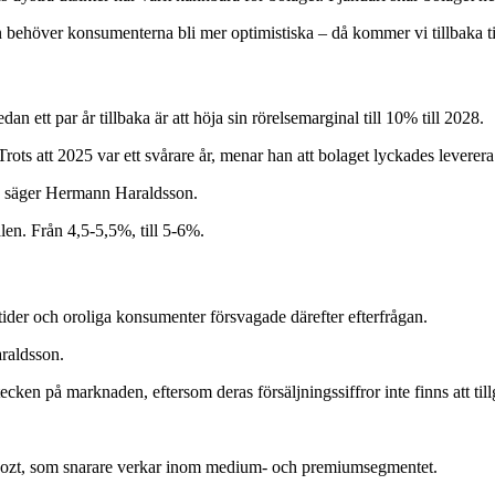
n behöver konsumenterna bli mer optimistiska – då kommer vi tillbaka ti
an ett par år tillbaka är att höja sin rörelsemarginal till 10% till 2028.
rots att 2025 var ett svårare år, menar han att bolaget lyckades leverera 
", säger Hermann Haraldsson.
len. Från 4,5-5,5%, till 5-6%.
er och oroliga konsumenter försvagade därefter efterfrågan.
raldsson.
cken på marknaden, eftersom deras försäljningssiffror inte finns att till
.
r Boozt, som snarare verkar inom medium- och premiumsegmentet.