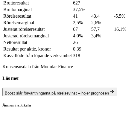
Bruttoresultat
627
Bruttomarginal
37,5%
Rörelseresultat
41
43,4
-5,5%
Rörelsemarginal
2,5%
2,6%
Justerat rörelseresultat
67
57,7
16,1%
Justerad rörelsemarginal
4,0%
3,4%
Nettoresultat
26
Resultat per aktie, kronor
0,39
Kassaflöde från löpande verksamhet
318
Konsensusdata från Modular Finance
Läs mer
Boozt slår förväntningarna på rörelsevinst – höjer prognosen
Ämnen i artikeln
Boozt
E-handel