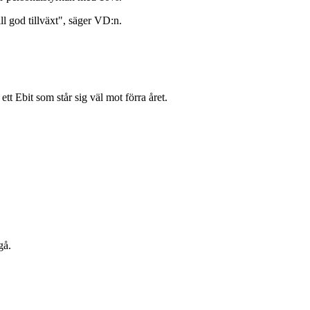
ll god tillväxt", säger VD:n.
ett Ebit som står sig väl mot förra året.
gå.