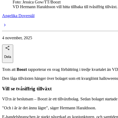
Foto: Jessica Gow/TT/Boozt
VD Hermann Haraldsson vill hitta tillbaka till tvåsiffrig tillväxt.
Angelika Doverstål
4 november, 2025
Dela
Trots att
Boozt
rapporterar en svag förbättring i tredje kvartalet än V
Den låga tillväxten hänger över bolaget som ett kvarglömt halloween
Vill se tvåsiffrig tillväxt
VD:n är beslutsam – Boozt är ett tillväxtbolag. Sedan bolaget startade h
"Och i år är det ännu lägre", säger Hermann Haraldsson.
E-handelsbranschen är starkt påverkad av konjunkturen, och samtidens 