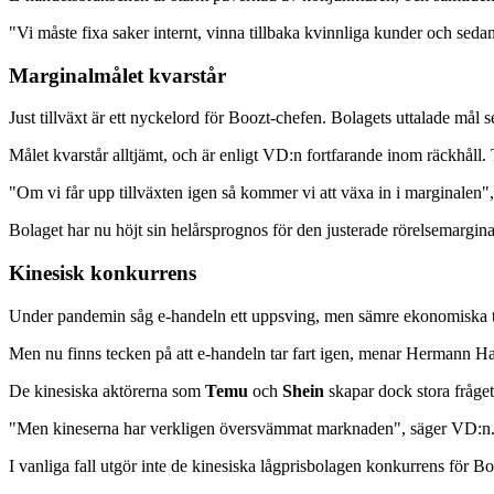
"Vi måste fixa saker internt, vinna tillbaka kvinnliga kunder och seda
Marginalmålet kvarstår
Just tillväxt är ett nyckelord för Boozt-chefen. Bolagets uttalade mål sed
Målet kvarstår alltjämt, och är enligt VD:n fortfarande inom räckhåll. T
"Om vi får upp tillväxten igen så kommer vi att växa in i marginalen
Bolaget har nu höjt sin helårsprognos för den justerade rörelsemargina
Kinesisk konkurrens
Under pandemin såg e-handeln ett uppsving, men sämre ekonomiska tid
Men nu finns tecken på att e-handeln tar fart igen, menar Hermann Ha
De kinesiska aktörerna som
Temu
och
Shein
skapar dock stora frågete
"Men kineserna har verkligen översvämmat marknaden", säger VD:n
I vanliga fall utgör inte de kinesiska lågprisbolagen konkurrens fö