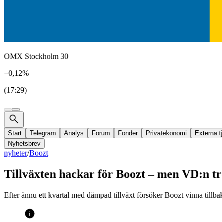
OMX Stockholm 30
−0,12%
(17:29)
Start
Telegram
Analys
Forum
Fonder
Privatekonomi
Externa t
Nyhetsbrev
nyheter
/
Boozt
Tillväxten hackar för Boozt – men VD:n t
Efter ännu ett kvartal med dämpad tillväxt försöker Boozt vinna tillb