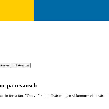
jänster
Till Avanza
ror på revansch
aka sin forna fart. "Om vi får upp tillväxten igen så kommer vi att väx