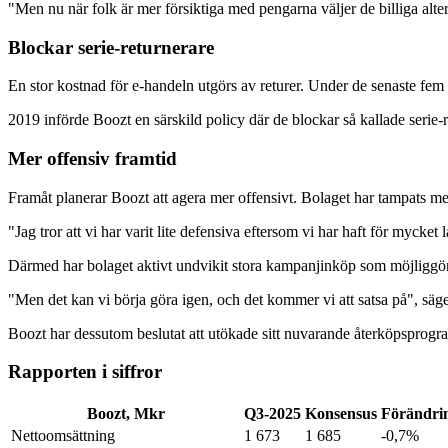
"Men nu när folk är mer försiktiga med pengarna väljer de billiga alter
Blockar serie-returnerare
En stor kostnad för e-handeln utgörs av returer. Under de senaste fem
2019 införde Boozt en särskild policy där de blockar så kallade serie-
Mer offensiv framtid
Framåt planerar Boozt att agera mer offensivt. Bolaget har tampats med
"Jag tror att vi har varit lite defensiva eftersom vi har haft för myck
Därmed har bolaget aktivt undvikit stora kampanjinköp som möjliggör
"Men det kan vi börja göra igen, och det kommer vi att satsa på", säg
Boozt har dessutom beslutat att utökade sitt nuvarande återköpsprogra
Rapporten i siffror
Boozt, Mkr
Q3-2025
Konsensus
Förändri
Nettoomsättning
1 673
1 685
-0,7%