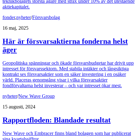
teknikbolagets största ägare med strax under 10% av det utestående
aktiekapitalet.
fonder
,
nyheter
/
Försvarsbolag
16 maj, 2025
Här är försvarsaktierna fonderna helst
äger
Geopolitiska spänningar och ökade försvarsbudgetar har drivit upp
intresset för försvarssektorn. Med stabila intäkter och långsiktiga
kontrakt ses försvarsaktier som en säker investering i en osäker
värld. Placeras genomgång visar i vilka försvarsaktier
fondförvaltarna helst investerar – och var intresset ökar mest.
nyheter
/
New Wave Group
15 augusti, 2024
Rapportfloden: Blandade resultat
New Wave och Embracer finns bland bolagen som har publicerat
sina kvartalssiffror.