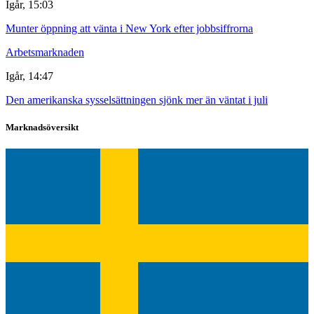
Igår, 15:03
Munter öppning att vänta i New York efter jobbsiffrorna
Arbetsmarknaden
Igår, 14:47
Den amerikanska sysselsättningen sjönk mer än väntat i juli
Marknadsöversikt