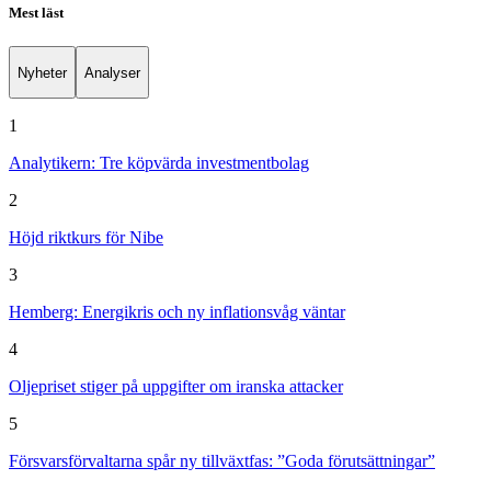
Mest läst
Nyheter
Analyser
1
Analytikern: Tre köpvärda investmentbolag
2
Höjd riktkurs för Nibe
3
Hemberg: Energikris och ny inflationsvåg väntar
4
Oljepriset stiger på uppgifter om iranska attacker
5
Försvarsförvaltarna spår ny tillväxtfas: ”Goda förutsättningar”