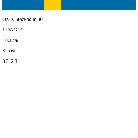
OMX Stockholm 30
1 DAG %
−0,32%
Senast
3 312,34