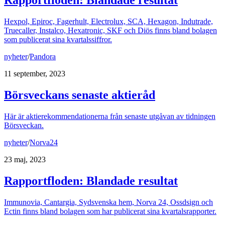
Rapportfloden: Blandade resultat
Hexpol, Epiroc, Fagerhult, Electrolux, SCA, Hexagon, Indutrade,
Truecaller, Instalco, Hexatronic, SKF och Diös finns bland bolagen
som publicerat sina kvartalssiffror.
nyheter
/
Pandora
11 september, 2023
Börsveckans senaste aktieråd
Här är aktierekommendationerna från senaste utgåvan av tidningen
Börsveckan.
nyheter
/
Norva24
23 maj, 2023
Rapportfloden: Blandade resultat
Immunovia, Cantargia, Sydsvenska hem, Norva 24, Ossdsign och
Ectin finns bland bolagen som har publicerat sina kvartalsrapporter.