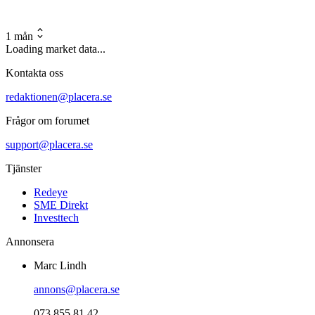
1 mån
Loading market data...
Kontakta oss
redaktionen@placera.se
Frågor om forumet
support@placera.se
Tjänster
Redeye
SME Direkt
Investtech
Annonsera
Marc Lindh
annons@placera.se
073 855 81 42