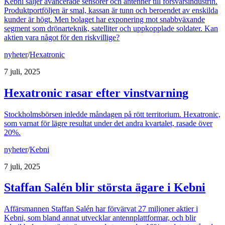
Kebni säljer avancerade sensorer och antenner till försvarsindustrin.
Produktportföljen är smal, kassan är tunn och beroendet av enskilda
kunder är högt. Men bolaget har exponering mot snabbväxande
segment som drönarteknik, satelliter och uppkopplade soldater. Kan
aktien vara något för den riskvillige?
nyheter
/
Hexatronic
7 juli, 2025
Hexatronic rasar efter vinstvarning
Stockholmsbörsen inledde måndagen på rött territorium. Hexatronic,
som varnat för lägre resultat under det andra kvartalet, rasade över
20%.
nyheter
/
Kebni
7 juli, 2025
Staffan Salén blir största ägare i Kebni
Affärsmannen Staffan Salén har förvärvat 27 miljoner aktier i
Kebni, som bland annat utvecklar antennplattformar, och blir