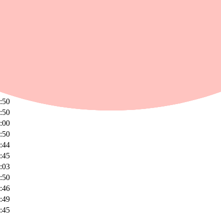
mot Iran. Enligt USA:s president Donald Trump är kriget med Iran nu över
l upp med 3,61% till 66 533,82. Under dagen har indexet rört sig inom
nder dagen har indexet rört sig inom intervallet 0,77% som lägst och 
:50
:50
:00
:50
:44
:45
:03
:50
:46
:49
:45