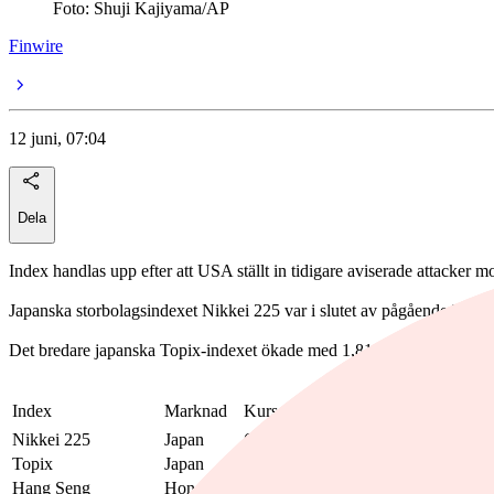
Foto: Shuji Kajiyama/AP
Finwire
12 juni, 07:04
Dela
Index handlas upp efter att USA ställt in tidigare aviserade attacker 
Japanska storbolagsindexet Nikkei 225 var i slutet av pågående hande
Det bredare japanska Topix-indexet ökade med 1,81% till 3 899,50. U
Index
Marknad
Kurs
Diff i dag
Diff i år
Tid
Nikkei 225
Japan
66 535,23
3,61%
32,17%
06:37
Topix
Japan
3 899,52
1,81%
14,39%
06:37
Hang Seng
Hongkong
24 740,41
2,03%
-3,47%
06:05