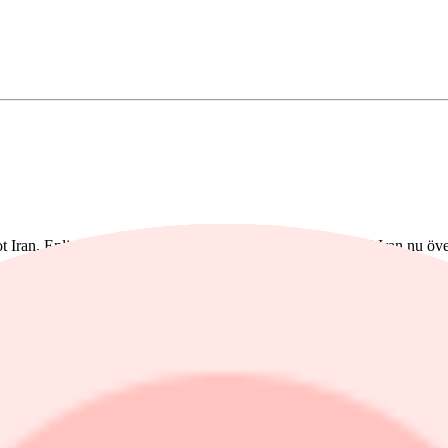
mot Iran. Enligt USA:s president Donald Trump är kriget med Iran nu över
l upp med 3,61% till 66 533,82. Under dagen har indexet rört sig inom
nder dagen har indexet rört sig inom intervallet 0,77% som lägst och 
:50
:50
:00