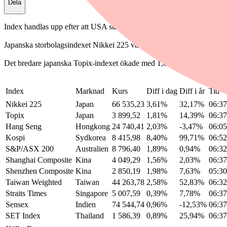
Dela
Index handlas upp efter att USA ställt in tidigare aviserade attacker 
Japanska storbolagsindexet Nikkei 225 var i slutet av pågående hande
Det bredare japanska Topix-indexet ökade med 1,81% till 3 899,50. U
Index
Marknad
Kurs
Diff i dag
Diff i år
Tid
Nikkei 225
Japan
66 535,23
3,61%
32,17%
06:37
Topix
Japan
3 899,52
1,81%
14,39%
06:37
Hang Seng
Hongkong
24 740,41
2,03%
-3,47%
06:05
Kospi
Sydkorea
8 415,98
8,40%
99,71%
06:52
S&P/ASX 200
Australien
8 796,40
1,89%
0,94%
06:32
Shanghai Composite
Kina
4 049,29
1,56%
2,03%
06:37
Shenzhen Composite
Kina
2 850,19
1,98%
7,63%
05:30
Taiwan Weighted
Taiwan
44 263,78
2,58%
52,83%
06:32
Straits Times
Singapore
5 007,59
0,39%
7,78%
06:37
Sensex
Indien
74 544,74
0,96%
-12,53%
06:37
SET Index
Thailand
1 586,39
0,89%
25,94%
06:37