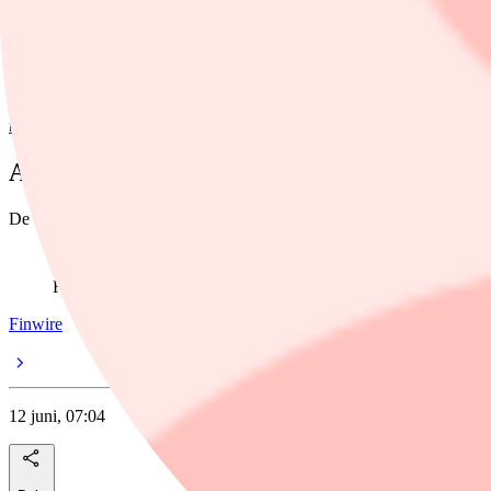
Dela
nyheter
/
Asienbörserna
Asienbörserna stiger på inställda attacker
De asiatiska börserna stiger kraftigt under fredagsmorgonen.
Foto: Shuji Kajiyama/AP
Finwire
12 juni, 07:04