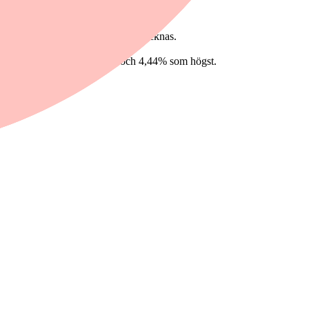
 och ett avtal snart väntas undertecknas.
 intervallet 1,22% som lägst och 4,44% som högst.
2,45% som högst.