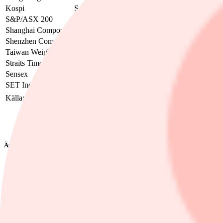
Kospi
Sydkorea
8 415,98
8,40%
99,71%
06:52
S&P/ASX 200
Australien
8 796,40
1,89%
0,94%
06:32
Shanghai Composite
Kina
4 049,29
1,56%
2,03%
06:37
Shenzhen Composite
Kina
2 850,19
1,98%
7,63%
05:30
Taiwan Weighted
Taiwan
44 263,78
2,58%
52,83%
06:32
Straits Times
Singapore
5 007,59
0,39%
7,78%
06:37
Sensex
Indien
74 544,74
0,96%
-12,53%
06:37
SET Index
Thailand
1 586,39
0,89%
25,94%
06:37
Källa: Factset
Ämnen i artikeln
Asienbörserna
Nikkei
Finwire