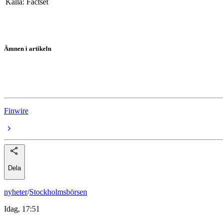
Källa: Factset
Ämnen i artikeln
Asienbörserna
Nikkei
Finwire
Dela
nyheter
/
Stockholmsbörsen
Idag, 17:51