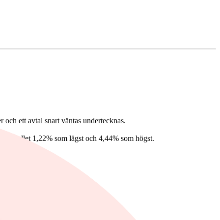
 och ett avtal snart väntas undertecknas.
 intervallet 1,22% som lägst och 4,44% som högst.
2,45% som högst.