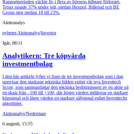
Rapportperioden väckte liv i flera av börsens tidigare förlorare.
Troax rusade 37% under juli, medan Hexpol, Billerud och BE
Group steg mellan 18 till 23%.
Aktieanalys
nyheter
,
Aktieanalys
/
Investor
Igår, 08:11
Analytikern: Tre köpvärda
investmentbolag
I den här artikeln lyfter vi fram de tre investmentbolag som i dag
uppvisar den starkaste tekniska bilden enligt vår nya Investtech
Score, som sammanfattar den tekniska bedömningen av en aktie på
en skala från –100 till +100, där högre värden indikerar en starkare
köpsignal och lägre värden en starkare säljsignal enligt Investtechs
algoritmer.
Aktieanalys
/
Nederman
6 augusti, 15:55