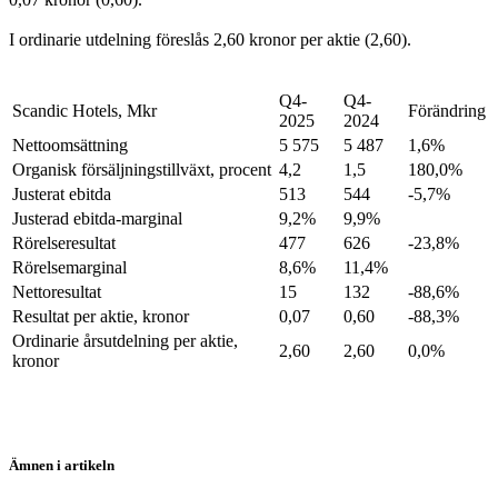
I ordinarie utdelning föreslås 2,60 kronor per aktie (2,60).
Q4-
Q4-
Scandic Hotels, Mkr
Förändring
2025
2024
Nettoomsättning
5 575
5 487
1,6%
Organisk försäljningstillväxt, procent
4,2
1,5
180,0%
Justerat ebitda
513
544
-5,7%
Justerad ebitda-marginal
9,2%
9,9%
Rörelseresultat
477
626
-23,8%
Rörelsemarginal
8,6%
11,4%
Nettoresultat
15
132
-88,6%
Resultat per aktie, kronor
0,07
0,60
-88,3%
Ordinarie årsutdelning per aktie,
2,60
2,60
0,0%
kronor
Ämnen i artikeln
Scandic Hotels