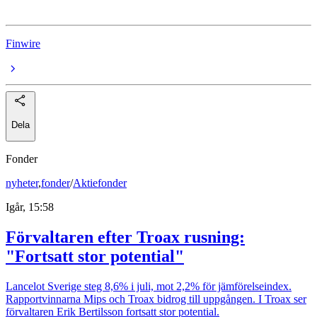
Finwire
Dela
Fonder
nyheter
,
fonder
/
Aktiefonder
Igår, 15:58
Förvaltaren efter Troax rusning:
"Fortsatt stor potential"
Lancelot Sverige steg 8,6% i juli, mot 2,2% för jämförelseindex.
Rapportvinnarna Mips och Troax bidrog till uppgången. I Troax ser
förvaltaren Erik Bertilsson fortsatt stor potential.