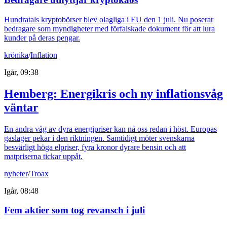
Hundratals kryptobörser blev olagliga i EU den 1 juli. Nu poserar
bedragare som myndigheter med förfalskade dokument för att lura
kunder på deras pengar.
krönika
/
Inflation
Igår, 09:38
Hemberg: Energikris och ny inflationsvåg
väntar
En andra våg av dyra energipriser kan nå oss redan i höst. Europas
gaslager pekar i den riktningen. Samtidigt möter svenskarna
besvärligt höga elpriser, fyra kronor dyrare bensin och att
matpriserna tickar uppåt.
nyheter
/
Troax
Igår, 08:48
Fem aktier som tog revansch i juli