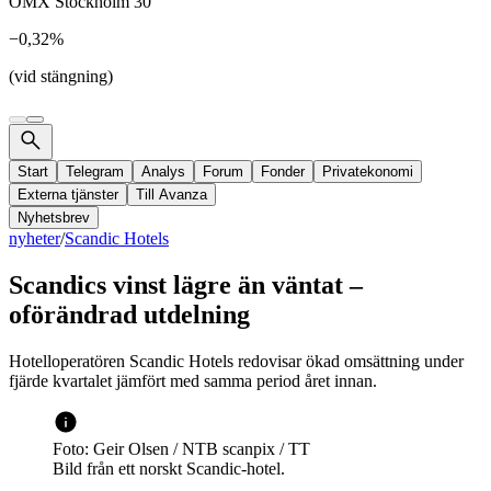
OMX Stockholm 30
−0,32%
(vid stängning)
Start
Telegram
Analys
Forum
Fonder
Privatekonomi
Externa tjänster
Till Avanza
Nyhetsbrev
nyheter
/
Scandic Hotels
Scandics vinst lägre än väntat –
oförändrad utdelning
Hotelloperatören Scandic Hotels redovisar ökad omsättning under
fjärde kvartalet jämfört med samma period året innan.
Foto: Geir Olsen / NTB scanpix / TT
Bild från ett norskt Scandic-hotel.