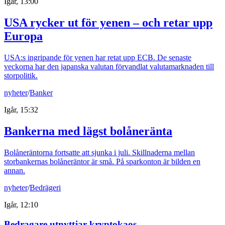
Igår, 13:00
USA rycker ut för yenen – och retar upp
Europa
USA:s ingripande för yenen har retat upp ECB. De senaste
veckorna har den japanska valutan förvandlat valutamarknaden till
storpolitik.
nyheter
/
Banker
Igår, 15:32
Bankerna med lägst bolåneränta
Bolåneräntorna fortsatte att sjunka i juli. Skillnaderna mellan
storbankernas bolåneräntor är små. På sparkonton är bilden en
annan.
nyheter
/
Bedrägeri
Igår, 12:10
Bedragare utnyttjar kryptokaos