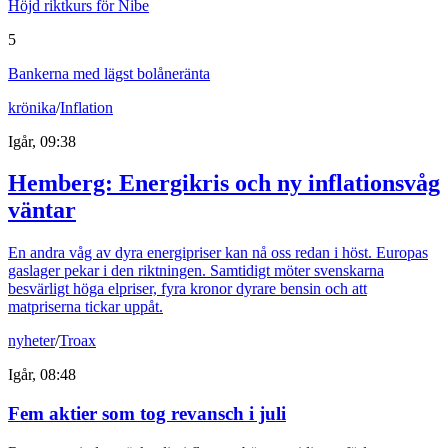
Höjd riktkurs för Nibe
5
Bankerna med lägst bolåneränta
krönika
/
Inflation
Igår, 09:38
Hemberg: Energikris och ny inflationsvåg
väntar
En andra våg av dyra energipriser kan nå oss redan i höst. Europas
gaslager pekar i den riktningen. Samtidigt möter svenskarna
besvärligt höga elpriser, fyra kronor dyrare bensin och att
matpriserna tickar uppåt.
nyheter
/
Troax
Igår, 08:48
Fem aktier som tog revansch i juli