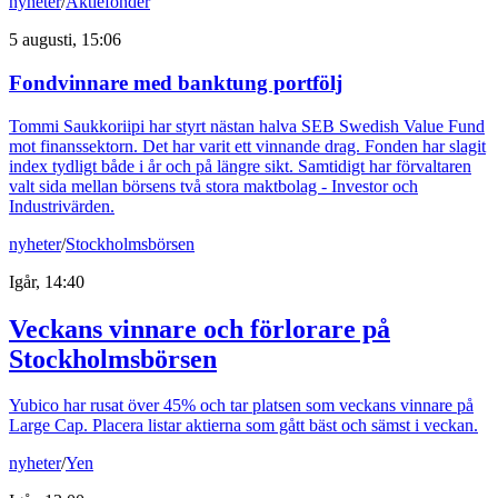
nyheter
/
Aktiefonder
5 augusti, 15:06
Fondvinnare med banktung portfölj
Tommi Saukkoriipi har styrt nästan halva SEB Swedish Value Fund
mot finanssektorn. Det har varit ett vinnande drag. Fonden har slagit
index tydligt både i år och på längre sikt. Samtidigt har förvaltaren
valt sida mellan börsens två stora maktbolag - Investor och
Industrivärden.
nyheter
/
Stockholmsbörsen
Igår, 14:40
Veckans vinnare och förlorare på
Stockholmsbörsen
Yubico har rusat över 45% och tar platsen som veckans vinnare på
Large Cap. Placera listar aktierna som gått bäst och sämst i veckan.
nyheter
/
Yen