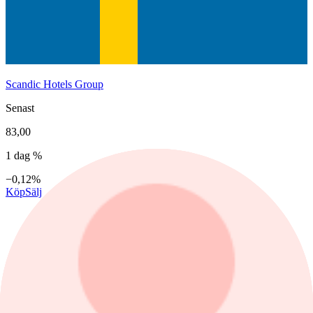
Scandic Hotels Group
Senast
83,00
1 dag %
−0,12%
Köp
Sälj