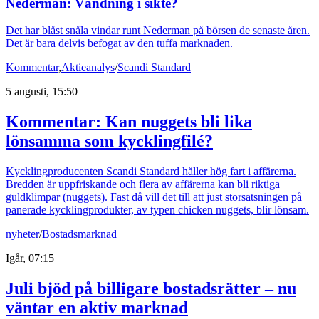
Nederman: Vändning i sikte?
Det har blåst snåla vindar runt Nederman på börsen de senaste åren.
Det är bara delvis befogat av den tuffa marknaden.
Kommentar
,
Aktieanalys
/
Scandi Standard
5 augusti, 15:50
Kommentar: Kan nuggets bli lika
lönsamma som kycklingfilé?
Kycklingproducenten Scandi Standard håller hög fart i affärerna.
Bredden är uppfriskande och flera av affärerna kan bli riktiga
guldklimpar (nuggets). Fast då vill det till att just storsatsningen på
panerade kycklingprodukter, av typen chicken nuggets, blir lönsam.
nyheter
/
Bostadsmarknad
Igår, 07:15
Juli bjöd på billigare bostadsrätter – nu
väntar en aktiv marknad