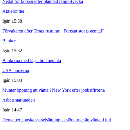
Nedåt för börsen efter blandad rapportvecka
Aktiefonder
Igår, 15:58
Förvaltaren efter Troax rusning: "Fortsatt stor potential"
Banker
Igår, 15:32
Bankerna med lägst bolåneränta
USA-börserna
Igår, 15:03
Munter öppning att vänta i New York efter jobbsiffrorna
Arbetsmarknaden
Igår, 14:47
Den amerikanska sysselsättningen sjönk mer än väntat i juli