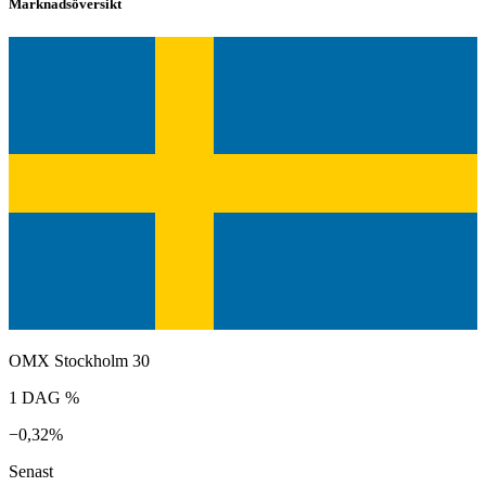
Marknadsöversikt
OMX Stockholm 30
1 DAG %
−0,32%
Senast