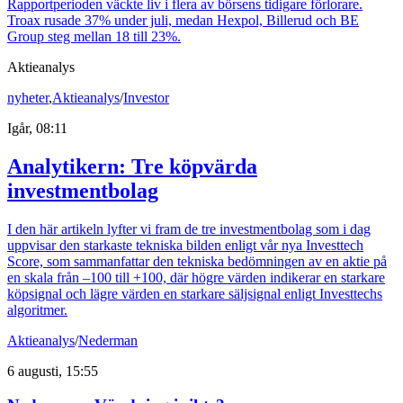
Rapportperioden väckte liv i flera av börsens tidigare förlorare.
Troax rusade 37% under juli, medan Hexpol, Billerud och BE
Group steg mellan 18 till 23%.
Aktieanalys
nyheter
,
Aktieanalys
/
Investor
Igår, 08:11
Analytikern: Tre köpvärda
investmentbolag
I den här artikeln lyfter vi fram de tre investmentbolag som i dag
uppvisar den starkaste tekniska bilden enligt vår nya Investtech
Score, som sammanfattar den tekniska bedömningen av en aktie på
en skala från –100 till +100, där högre värden indikerar en starkare
köpsignal och lägre värden en starkare säljsignal enligt Investtechs
algoritmer.
Aktieanalys
/
Nederman
6 augusti, 15:55