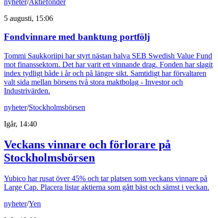
nyheter
/
Aktiefonder
5 augusti, 15:06
Fondvinnare med banktung portfölj
Tommi Saukkoriipi har styrt nästan halva SEB Swedish Value Fund
mot finanssektorn. Det har varit ett vinnande drag. Fonden har slagit
index tydligt både i år och på längre sikt. Samtidigt har förvaltaren
valt sida mellan börsens två stora maktbolag - Investor och
Industrivärden.
nyheter
/
Stockholmsbörsen
Igår, 14:40
Veckans vinnare och förlorare på
Stockholmsbörsen
Yubico har rusat över 45% och tar platsen som veckans vinnare på
Large Cap. Placera listar aktierna som gått bäst och sämst i veckan.
nyheter
/
Yen