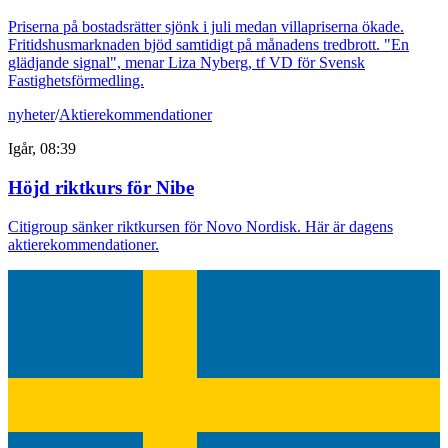
Priserna på bostadsrätter sjönk i juli medan villapriserna ökade.
Fritidshusmarknaden bjöd samtidigt på månadens tredbrott. "En
glädjande signal", menar Liza Nyberg, tf VD för Svensk
Fastighetsförmedling.
nyheter
/
Aktierekommendationer
Igår, 08:39
Höjd riktkurs för Nibe
Citigroup sänker riktkursen för Novo Nordisk. Här är dagens
aktierekommendationer.