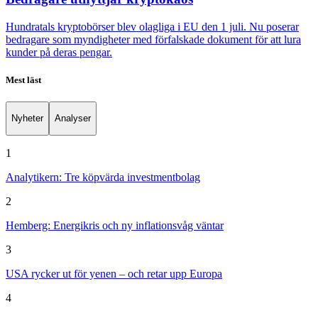
Hundratals kryptobörser blev olagliga i EU den 1 juli. Nu poserar
bedragare som myndigheter med förfalskade dokument för att lura
kunder på deras pengar.
Mest läst
Nyheter
Analyser
1
Analytikern: Tre köpvärda investmentbolag
2
Hemberg: Energikris och ny inflationsvåg väntar
3
USA rycker ut för yenen – och retar upp Europa
4