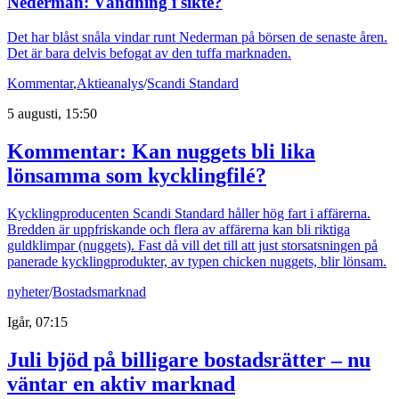
Nederman: Vändning i sikte?
Det har blåst snåla vindar runt Nederman på börsen de senaste åren.
Det är bara delvis befogat av den tuffa marknaden.
Kommentar
,
Aktieanalys
/
Scandi Standard
5 augusti, 15:50
Kommentar: Kan nuggets bli lika
lönsamma som kycklingfilé?
Kycklingproducenten Scandi Standard håller hög fart i affärerna.
Bredden är uppfriskande och flera av affärerna kan bli riktiga
guldklimpar (nuggets). Fast då vill det till att just storsatsningen på
panerade kycklingprodukter, av typen chicken nuggets, blir lönsam.
nyheter
/
Bostadsmarknad
Igår, 07:15
Juli bjöd på billigare bostadsrätter – nu
väntar en aktiv marknad