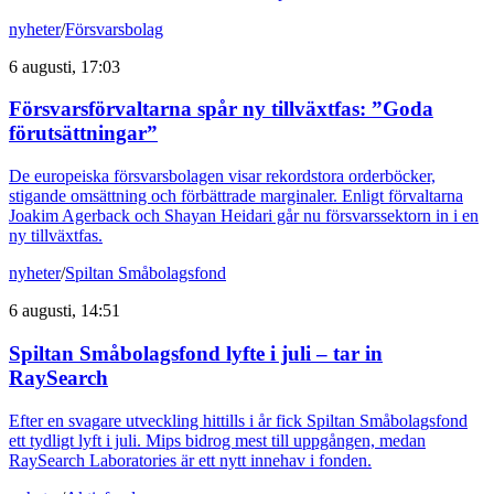
nyheter
/
Försvarsbolag
6 augusti, 17:03
Försvarsförvaltarna spår ny tillväxtfas: ”Goda
förutsättningar”
De europeiska försvarsbolagen visar rekordstora orderböcker,
stigande omsättning och förbättrade marginaler. Enligt förvaltarna
Joakim Agerback och Shayan Heidari går nu försvarssektorn in i en
ny tillväxtfas.
nyheter
/
Spiltan Småbolagsfond
6 augusti, 14:51
Spiltan Småbolagsfond lyfte i juli – tar in
RaySearch
Efter en svagare utveckling hittills i år fick Spiltan Småbolagsfond
ett tydligt lyft i juli. Mips bidrog mest till uppgången, medan
RaySearch Laboratories är ett nytt innehav i fonden.