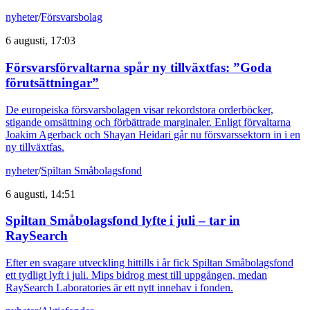
nyheter
/
Försvarsbolag
6 augusti, 17:03
Försvarsförvaltarna spår ny tillväxtfas: ”Goda
förutsättningar”
De europeiska försvarsbolagen visar rekordstora orderböcker,
stigande omsättning och förbättrade marginaler. Enligt förvaltarna
Joakim Agerback och Shayan Heidari går nu försvarssektorn in i en
ny tillväxtfas.
nyheter
/
Spiltan Småbolagsfond
6 augusti, 14:51
Spiltan Småbolagsfond lyfte i juli – tar in
RaySearch
Efter en svagare utveckling hittills i år fick Spiltan Småbolagsfond
ett tydligt lyft i juli. Mips bidrog mest till uppgången, medan
RaySearch Laboratories är ett nytt innehav i fonden.