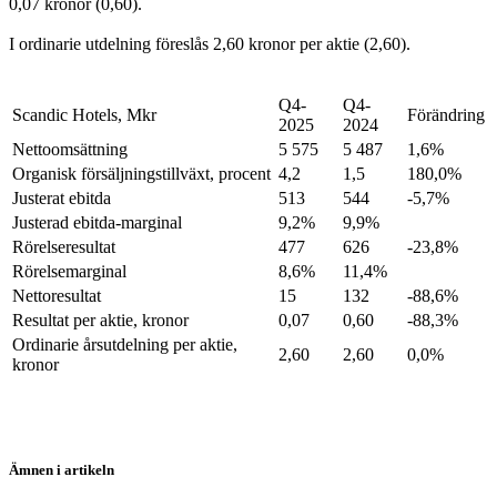
0,07 kronor (0,60).
I ordinarie utdelning föreslås 2,60 kronor per aktie (2,60).
Q4-
Q4-
Scandic Hotels, Mkr
Förändring
2025
2024
Nettoomsättning
5 575
5 487
1,6%
Organisk försäljningstillväxt, procent
4,2
1,5
180,0%
Justerat ebitda
513
544
-5,7%
Justerad ebitda-marginal
9,2%
9,9%
Rörelseresultat
477
626
-23,8%
Rörelsemarginal
8,6%
11,4%
Nettoresultat
15
132
-88,6%
Resultat per aktie, kronor
0,07
0,60
-88,3%
Ordinarie årsutdelning per aktie,
2,60
2,60
0,0%
kronor
Ämnen i artikeln
Scandic Hotels