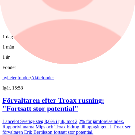
1 dag
1 mån
1 år
Fonder
nyheter
,
fonder
/
Aktiefonder
Igår, 15:58
Förvaltaren efter Troax rusning:
"Fortsatt stor potential"
Lancelot Sverige steg 8,6% i juli, mot 2,2% för jämförelseindex.
Rapportvinnarna Mips och Troax bidrog till uppgången. I Troax ser
förvaltaren Erik Bertilsson fortsatt stor potential.