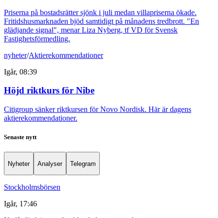
Priserna på bostadsrätter sjönk i juli medan villapriserna ökade.
Fritidshusmarknaden bjöd samtidigt på månadens tredbrott. "En
glädjande signal", menar Liza Nyberg, tf VD för Svensk
Fastighetsförmedling.
nyheter
/
Aktierekommendationer
Igår, 08:39
Höjd riktkurs för Nibe
Citigroup sänker riktkursen för Novo Nordisk. Här är dagens
aktierekommendationer.
Senaste nytt
Nyheter
Analyser
Telegram
Stockholmsbörsen
Igår, 17:46