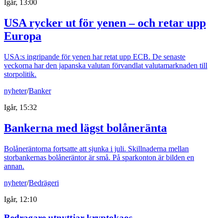
Igår, 13:00
USA rycker ut för yenen – och retar upp
Europa
USA:s ingripande för yenen har retat upp ECB. De senaste
veckorna har den japanska valutan förvandlat valutamarknaden till
storpolitik.
nyheter
/
Banker
Igår, 15:32
Bankerna med lägst bolåneränta
Bolåneräntorna fortsatte att sjunka i juli. Skillnaderna mellan
storbankernas bolåneräntor är små. På sparkonton är bilden en
annan.
nyheter
/
Bedrägeri
Igår, 12:10
Bedragare utnyttjar kryptokaos