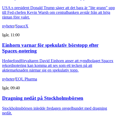
USA:s president Donald Trump säger att det bara är "lite grann" upp
till Fed-chefen Kevin Warsh om centralbanken avstår från att höja
räntan före valet.
nyheter
/
SpaceX
Igår, 11:00
Einhorn varnar för spekulativ börstopp efter
Spacex-notering
Hedgefondförvaltaren David Einhorn anser att rymdbolaget Spacex
rekordnotering kan komma att ses som ett tecken på att
aktiemarknaden närmar sig en spekulativ topp.
nyheter
/
EQL Pharma
Igår, 09:40
Dragning nedåt på Stockholmsbörsen
Stockholmsbörsen inledde fredagen oregelbundet med dragning
nedåt.