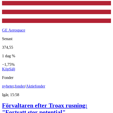
GE Aerospace
Senast
374,55
1 dag %
−1,75%
Köp
Sälj
Fonder
nyheter
,
fonder
/
Aktiefonder
Igår, 15:58
Förvaltaren efter Troax rusning:
"Fortsatt stor potential"