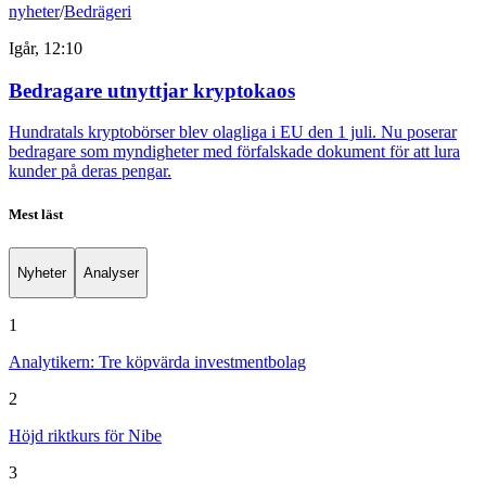
nyheter
/
Bedrägeri
Igår, 12:10
Bedragare utnyttjar kryptokaos
Hundratals kryptobörser blev olagliga i EU den 1 juli. Nu poserar
bedragare som myndigheter med förfalskade dokument för att lura
kunder på deras pengar.
Mest läst
Nyheter
Analyser
1
Analytikern: Tre köpvärda investmentbolag
2
Höjd riktkurs för Nibe
3