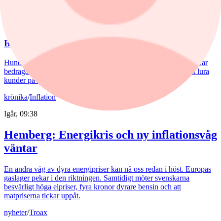
nyheter
/
Bedrägeri
Igår, 12:10
Bedragare utnyttjar kryptokaos
Hundratals kryptobörser blev olagliga i EU den 1 juli. Nu poserar
bedragare som myndigheter med förfalskade dokument för att lura
kunder på deras pengar.
krönika
/
Inflation
Igår, 09:38
Hemberg: Energikris och ny inflationsvåg
väntar
En andra våg av dyra energipriser kan nå oss redan i höst. Europas
gaslager pekar i den riktningen. Samtidigt möter svenskarna
besvärligt höga elpriser, fyra kronor dyrare bensin och att
matpriserna tickar uppåt.
nyheter
/
Troax