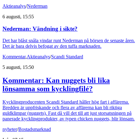
Aktieanalys
/
Nederman
6 augusti, 15:55
Nederman: Vändning i sikte?
Det har blåst snåla vindar runt Nederman på börsen de senaste åren.
Det är bara delvis befogat av den tuffa marknaden.
Kommentar
,
Aktieanalys
/
Scandi Standard
5 augusti, 15:50
Kommentar: Kan nuggets bli lika
lönsamma som kycklingfilé?
Kycklingproducenten Scandi Standard håller hög fart i affärerna.
Bredden är uppfriskande och flera av affärerna kan bli riktiga
guldklimpar (nuggets). Fast då vill det till att just storsatsningen på
panerade kycklingprodukter, av typen chicken nuggets, blir lönsam.
nyheter
/
Bostadsmarknad