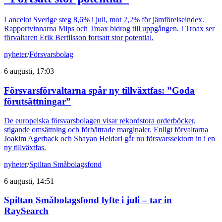
Lancelot Sverige steg 8,6% i juli, mot 2,2% för jämförelseindex.
Rapportvinnarna Mips och Troax bidrog till uppgången. I Troax ser
förvaltaren Erik Bertilsson fortsatt stor potential.
nyheter
/
Försvarsbolag
6 augusti, 17:03
Försvarsförvaltarna spår ny tillväxtfas: ”Goda
förutsättningar”
De europeiska försvarsbolagen visar rekordstora orderböcker,
stigande omsättning och förbättrade marginaler. Enligt förvaltarna
Joakim Agerback och Shayan Heidari går nu försvarssektorn in i en
ny tillväxtfas.
nyheter
/
Spiltan Småbolagsfond
6 augusti, 14:51
Spiltan Småbolagsfond lyfte i juli – tar in
RaySearch