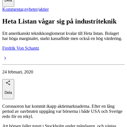
Dela
Kommentar
,
nyheter
/
aktier
Heta Listan vågar sig på industriteknik
Ett amerikanskt teknikkonglomerat kvalar till Heta listan. Bolaget
har höga marginaler, starkt kassaflöde men också en hög värdering.
Fredrik Von Schantz
24 februari, 2020
Dela
Coronaoron har kommit ikapp aktiemarknaderna. Efter en lång
period av oavbruten uppgång var börserna i både USA och Sverige
redo för en rekyl.
Att börsen faller tungt i Stockholm under måndagen, och väntas