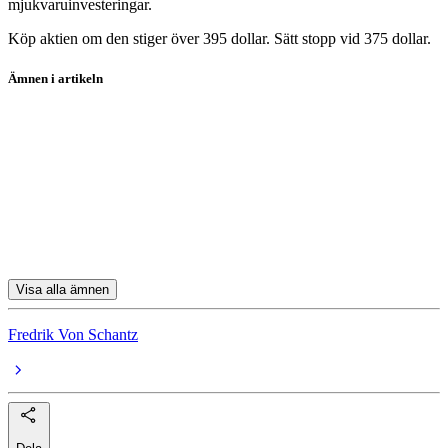
mjukvaruinvesteringar.
Köp aktien om den stiger över 395 dollar. Sätt stopp vid 375 dollar.
Ämnen i artikeln
aktier
heta-listan
Roper Technologies
Bonheur
Advanced Drainage Systems
Visa alla ämnen
Fredrik Von Schantz