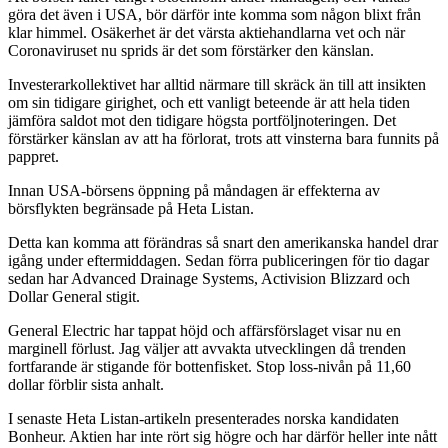
göra det även i USA, bör därför inte komma som någon blixt från
klar himmel. Osäkerhet är det värsta aktiehandlarna vet och när
Coronaviruset nu sprids är det som förstärker den känslan.
Investerarkollektivet har alltid närmare till skräck än till att insikten
om sin tidigare girighet, och ett vanligt beteende är att hela tiden
jämföra saldot mot den tidigare högsta portföljnoteringen. Det
förstärker känslan av att ha förlorat, trots att vinsterna bara funnits på
pappret.
Innan USA-börsens öppning på måndagen är effekterna av
börsflykten begränsade på Heta Listan.
Detta kan komma att förändras så snart den amerikanska handel drar
igång under eftermiddagen. Sedan förra publiceringen för tio dagar
sedan har Advanced Drainage Systems, Activision Blizzard och
Dollar General stigit.
General Electric har tappat höjd och affärsförslaget visar nu en
marginell förlust. Jag väljer att avvakta utvecklingen då trenden
fortfarande är stigande för bottenfisket. Stop loss-nivån på 11,60
dollar förblir sista anhalt.
I senaste Heta Listan-artikeln presenterades norska kandidaten
Bonheur. Aktien har inte rört sig högre och har därför heller inte nått