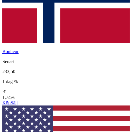
Bonheur
Senast
233,50
1 dag %
1,74%
Köp
Sälj