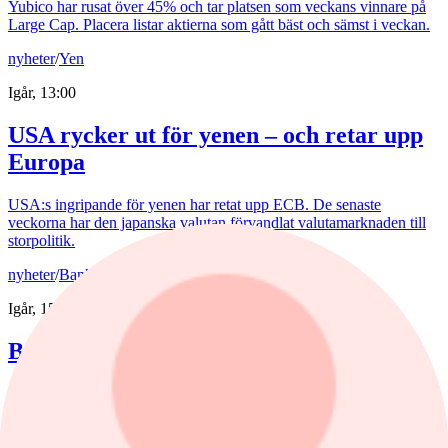
Yubico har rusat över 45% och tar platsen som veckans vinnare på
Large Cap. Placera listar aktierna som gått bäst och sämst i veckan.
nyheter
/
Yen
Igår, 13:00
USA rycker ut för yenen – och retar upp
Europa
USA:s ingripande för yenen har retat upp ECB. De senaste
veckorna har den japanska valutan förvandlat valutamarknaden till
storpolitik.
nyheter
/
Banker
Igår, 15:32
Bankerna med lägst bolåneränta
Bolåneräntorna fortsatte att sjunka i juli. Skillnaderna mellan
storbankernas bolåneräntor är små. På sparkonton är bilden en
annan.