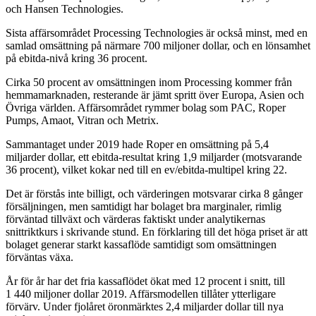
och Hansen Technologies.
Sista affärsområdet Processing Technologies är också minst, med en
samlad omsättning på närmare 700 miljoner dollar, och en lönsamhet
på ebitda-nivå kring 36 procent.
Cirka 50 procent av omsättningen inom Processing kommer från
hemmamarknaden, resterande är jämt spritt över Europa, Asien och
Övriga världen. Affärsområdet rymmer bolag som PAC, Roper
Pumps, Amaot, Vitran och Metrix.
Sammantaget under 2019 hade Roper en omsättning på 5,4
miljarder dollar, ett ebitda-resultat kring 1,9 miljarder (motsvarande
36 procent), vilket kokar ned till en ev/ebitda-multipel kring 22.
Det är förstås inte billigt, och värderingen motsvarar cirka 8 gånger
försäljningen, men samtidigt har bolaget bra marginaler, rimlig
förväntad tillväxt och värderas faktiskt under analytikernas
snittriktkurs i skrivande stund. En förklaring till det höga priset är att
bolaget generar starkt kassaflöde samtidigt som omsättningen
förväntas växa.
År för år har det fria kassaflödet ökat med 12 procent i snitt, till
1 440 miljoner dollar 2019. Affärsmodellen tillåter ytterligare
förvärv. Under fjolåret öronmärktes 2,4 miljarder dollar till nya