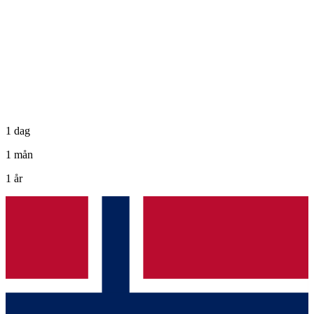
1 dag
1 mån
1 år