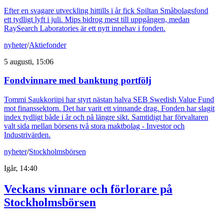
Efter en svagare utveckling hittills i år fick Spiltan Småbolagsfond
ett tydligt lyft i juli. Mips bidrog mest till uppgången, medan
RaySearch Laboratories är ett nytt innehav i fonden.
nyheter
/
Aktiefonder
5 augusti, 15:06
Fondvinnare med banktung portfölj
Tommi Saukkoriipi har styrt nästan halva SEB Swedish Value Fund
mot finanssektorn. Det har varit ett vinnande drag. Fonden har slagit
index tydligt både i år och på längre sikt. Samtidigt har förvaltaren
valt sida mellan börsens två stora maktbolag - Investor och
Industrivärden.
nyheter
/
Stockholmsbörsen
Igår, 14:40
Veckans vinnare och förlorare på
Stockholmsbörsen