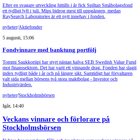
Efter en svagare utveckling hittills i år fick Spiltan Småbolagsfond
ett tydligt lyft i juli. Mips bidrog mest till uppgången, medan
RaySearch Laboratories är ett nytt innehav i fonden.
nyheter
/
Aktiefonder
5 augusti, 15:06
Fondvinnare med banktung portfölj
Tommi Saukkoriipi har styrt nästan halva SEB Swedish Value Fund
mot finanssektorn. Det har varit ett vinnande drag. Fonden har slagit
index tydligt både i år och på längre sikt. Samtidigt har förvaltaren
valt sida mellan börsens två stora maktbolag - Investor och
Industrivärden.
nyheter
/
Stockholmsbörsen
Igår, 14:40
Veckans vinnare och förlorare på
Stockholmsbörsen