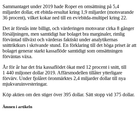
Sammantaget under 2019 hade Roper en omsättning på 5,4
miljarder dollar, ett ebitda-resultat kring 1,9 miljarder (motsvarande
36 procent), vilket kokar ned till en ev/ebitda-multipel kring 22.
Det är förstås inte billigt, och värderingen motsvarar cirka 8 gånger
försäljningen, men samtidigt har bolaget bra marginaler, rimlig
förväntad tillväxt och värderas faktiskt under analytikernas
snittriktkurs i skrivande stund. En förklaring till det höga priset är att
bolaget generar starkt kassaflöde samtidigt som omsättningen
förväntas växa.
År för år har det fria kassaflödet ökat med 12 procent i snitt, till
1 440 miljoner dollar 2019. Affärsmodellen tillåter ytterligare
förvärv. Under fjolåret öronmärktes 2,4 miljarder dollar till nya
mjukvaruinvesteringar.
Köp aktien om den stiger över 395 dollar. Sätt stopp vid 375 dollar.
Ämnen i artikeln
aktier
heta-listan
Roper Technologies