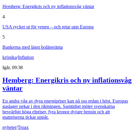
Hemberg: Energikris och ny inflationsvåg väntar
4
USA rycker ut för yenen – och retar upp Europa
5
Bankerna med lägst bolåneränta
krönika
/
Inflation
Igår, 09:38
Hemberg: Energikris och ny inflationsvåg
väntar
En andra våg av dyra energipriser kan nå oss redan i höst. Europas
gaslager pekar i den riktningen. Samtidigt möter svenskarna
besvärligt höga elpriser, fyra kronor dyrare bensin och att
matpriserna tickar uppåt.
nyheter
/
Troax