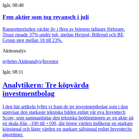
Igår, 08:48
Fem aktier som tog revansch i juli
Rapportperioden väckte liv i flera av börsens tidigare förlorare.
Troax rusade 37% under juli, medan Hexpol, Billerud och BE
Group steg mellan 18 till 23%.
Aktieanalys
nyheter
,
Aktieanalys
/
Investor
Igår, 08:11
Analytikern: Tre köpvärda
investmentbolag
I den här artikeln lyfter vi fram de tre investmentbolag som i dag
uppvisar den starkaste tekniska bilden enligt vår nya Investtech
Score, som sammanfattar den tekniska bedömningen av en aktie på
en skala från –100 till +100, där högre värden indikerar en starkare
köpsignal och lägre värden en starkare säljsignal enligt Investtechs
algoritmer.