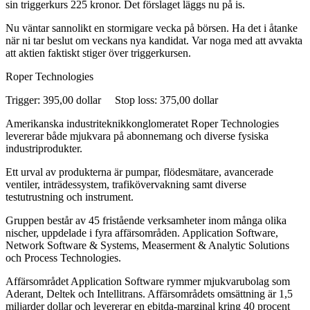
sin triggerkurs 225 kronor. Det förslaget läggs nu på is.
Nu väntar sannolikt en stormigare vecka på börsen. Ha det i åtanke
när ni tar beslut om veckans nya kandidat. Var noga med att avvakta
att aktien faktiskt stiger över triggerkursen.
Roper Technologies
Trigger: 395,00 dollar Stop loss: 375,00 dollar
Amerikanska industriteknikkonglomeratet Roper Technologies
levererar både mjukvara på abonnemang och diverse fysiska
industriprodukter.
Ett urval av produkterna är pumpar, flödesmätare, avancerade
ventiler, inträdessystem, trafikövervakning samt diverse
testutrustning och instrument.
Gruppen består av 45 fristående verksamheter inom många olika
nischer, uppdelade i fyra affärsområden. Application Software,
Network Software & Systems, Measerment & Analytic Solutions
och Process Technologies.
Affärsområdet Application Software rymmer mjukvarubolag som
Aderant, Deltek och Intellitrans. Affärsområdets omsättning är 1,5
miljarder dollar och levererar en ebitda-marginal kring 40 procent