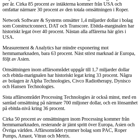
per år. Cirka 85 procent av intäkterna kommer från USA och
omfattar närmare 30 procent av den totala omsättningen i Roper.
Network Software & Systems omsätter 1,4 miljarder dollar i bolag
som Constructconnect, DAT och Transcore. Ebitda-marginalen har
historiskt legat över 40 procent. Nästan alla affärerna här görs i
USA.
Measurement & Analytics har mindre exponering mot
hemmamarknaden, bara 63 procent. Näst störst marknad är Europa,
följt av Asien.
Omsättningen inom affärsområdet uppgår till 1,7 miljarder dollar
och ebitda-marignalen har historiskt legat kring 33 procent. Några
av bolagen är Alpha Technologies, Civco Radiotherapy, Dynisco
och Hansen Technologies.
Sista affärsområdet Processing Technologies är också minst, med en
samlad omsättning på närmare 700 miljoner dollar, och en lönsamhet
på ebitda-nivå kring 36 procent.
Cirka 50 procent av omsättningen inom Processing kommer från
hemmamarknaden, resterande är jämt spritt över Europa, Asien och
Övriga världen. Affärsområdet rymmer bolag som PAC, Roper
Pumps, Amaot, Vitran och Metrix.