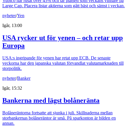
Yubico har rusat över 45% och tar platsen som veckans vinnare på
Large Cap. Placera listar aktierna som gått bäst och sämst i veckan.
nyheter
/
Yen
Igår, 13:00
USA rycker ut för yenen – och retar upp
Europa
USA:s ingripande för yenen har retat upp ECB. De senaste
veckorna har den japanska valutan förvandlat valutamarknaden till
storpolitik.
nyheter
/
Banker
Igår, 15:32
Bankerna med lägst bolåneränta
Bolåneräntorna fortsatte att sjunka i juli. Skillnaderna mellan
storbankernas bolåneräntor är små. På sparkonton är bilden en
annan.