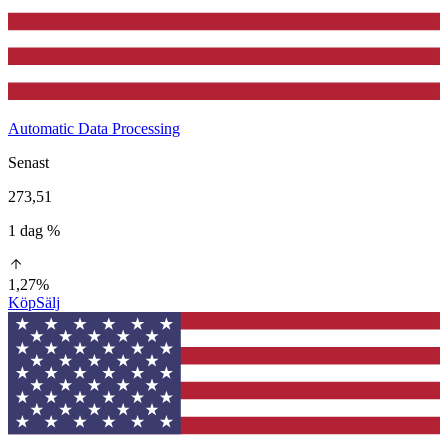
Automatic Data Processing
Senast
273,51
1 dag %
1,27%
Köp
Sälj