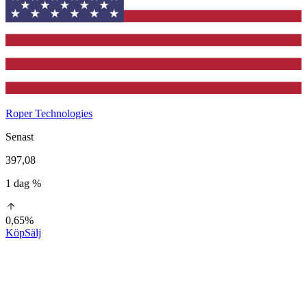
Roper Technologies
Senast
397,08
1 dag %
0,65%
Köp
Sälj