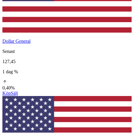
Dollar General
Senast
127,45
1 dag %
0,40%
Köp
Sälj