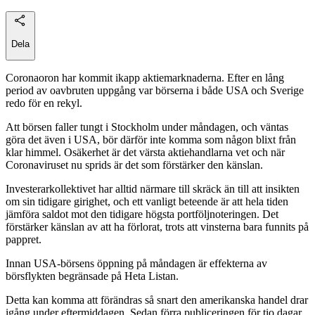
Dela
Coronaoron har kommit ikapp aktiemarknaderna. Efter en lång
period av oavbruten uppgång var börserna i både USA och Sverige
redo för en rekyl.
Att börsen faller tungt i Stockholm under måndagen, och väntas
göra det även i USA, bör därför inte komma som någon blixt från
klar himmel. Osäkerhet är det värsta aktiehandlarna vet och när
Coronaviruset nu sprids är det som förstärker den känslan.
Investerarkollektivet har alltid närmare till skräck än till att insikten
om sin tidigare girighet, och ett vanligt beteende är att hela tiden
jämföra saldot mot den tidigare högsta portföljnoteringen. Det
förstärker känslan av att ha förlorat, trots att vinsterna bara funnits på
pappret.
Innan USA-börsens öppning på måndagen är effekterna av
börsflykten begränsade på Heta Listan.
Detta kan komma att förändras så snart den amerikanska handel drar
igång under eftermiddagen. Sedan förra publiceringen för tio dagar