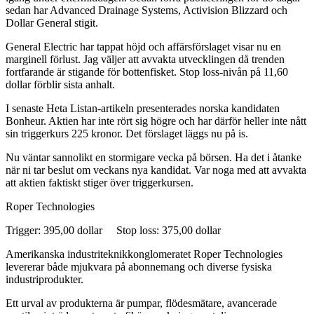
sedan har Advanced Drainage Systems, Activision Blizzard och
Dollar General stigit.
General Electric har tappat höjd och affärsförslaget visar nu en
marginell förlust. Jag väljer att avvakta utvecklingen då trenden
fortfarande är stigande för bottenfisket. Stop loss-nivån på 11,60
dollar förblir sista anhalt.
I senaste Heta Listan-artikeln presenterades norska kandidaten
Bonheur. Aktien har inte rört sig högre och har därför heller inte nått
sin triggerkurs 225 kronor. Det förslaget läggs nu på is.
Nu väntar sannolikt en stormigare vecka på börsen. Ha det i åtanke
när ni tar beslut om veckans nya kandidat. Var noga med att avvakta
att aktien faktiskt stiger över triggerkursen.
Roper Technologies
Trigger: 395,00 dollar Stop loss: 375,00 dollar
Amerikanska industriteknikkonglomeratet Roper Technologies
levererar både mjukvara på abonnemang och diverse fysiska
industriprodukter.
Ett urval av produkterna är pumpar, flödesmätare, avancerade