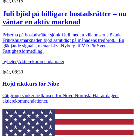
Igår, 07:15
Juli bjöd på billigare bostadsrätter – nu
väntar en aktiv marknad
Priserna på bostadsrätter sjönk i juli medan villapriserna ökade.
Fritidshusmarknaden bjöd samtidigt på månadens tredbrott. "En
glädjande signal", menar Liza Nyberg, tf VD för Svensk
Fastighetsförmedling.
nyheter
/
Aktierekommendationer
Igår, 08:39
Höjd riktkurs för Nibe
Citigroup sänker riktkursen för Novo Nordisk. Här är dagens
aktierekommendationer.