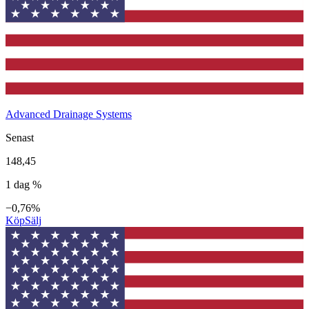
Advanced Drainage Systems
Senast
148,45
1 dag %
−0,76%
Köp
Sälj