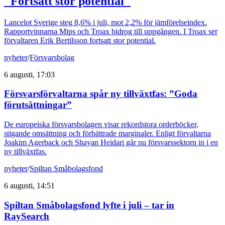
"Fortsatt stor potential"
Lancelot Sverige steg 8,6% i juli, mot 2,2% för jämförelseindex.
Rapportvinnarna Mips och Troax bidrog till uppgången. I Troax ser
förvaltaren Erik Bertilsson fortsatt stor potential.
nyheter
/
Försvarsbolag
6 augusti, 17:03
Försvarsförvaltarna spår ny tillväxtfas: ”Goda
förutsättningar”
De europeiska försvarsbolagen visar rekordstora orderböcker,
stigande omsättning och förbättrade marginaler. Enligt förvaltarna
Joakim Agerback och Shayan Heidari går nu försvarssektorn in i en
ny tillväxtfas.
nyheter
/
Spiltan Småbolagsfond
6 augusti, 14:51
Spiltan Småbolagsfond lyfte i juli – tar in
RaySearch