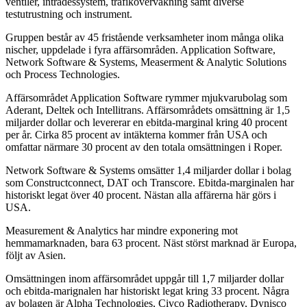
ventiler, inträdessystem, trafikövervakning samt diverse
testutrustning och instrument.
Gruppen består av 45 fristående verksamheter inom många olika
nischer, uppdelade i fyra affärsområden. Application Software,
Network Software & Systems, Measerment & Analytic Solutions
och Process Technologies.
Affärsområdet Application Software rymmer mjukvarubolag som
Aderant, Deltek och Intellitrans. Affärsområdets omsättning är 1,5
miljarder dollar och levererar en ebitda-marginal kring 40 procent
per år. Cirka 85 procent av intäkterna kommer från USA och
omfattar närmare 30 procent av den totala omsättningen i Roper.
Network Software & Systems omsätter 1,4 miljarder dollar i bolag
som Constructconnect, DAT och Transcore. Ebitda-marginalen har
historiskt legat över 40 procent. Nästan alla affärerna här görs i
USA.
Measurement & Analytics har mindre exponering mot
hemmamarknaden, bara 63 procent. Näst störst marknad är Europa,
följt av Asien.
Omsättningen inom affärsområdet uppgår till 1,7 miljarder dollar
och ebitda-marignalen har historiskt legat kring 33 procent. Några
av bolagen är Alpha Technologies, Civco Radiotherapy, Dynisco