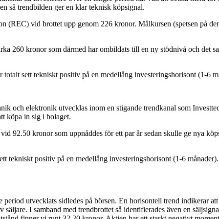
en så trendbilden ger en klar teknisk köpsignal.
mation (REC) vid brottet upp genom 226 kronor. Målkursen (spetsen på 
rka 260 kronor som därmed har ombildats till en ny stödnivå och det sak
 totalt sett tekniskt positiv på en medellång investeringshorisont (1-6 
ik och elektronik utvecklas inom en stigande trendkanal som Investtech
tt köpa in sig i bolaget.
vid 92.50 kronor som uppnåddes för ett par år sedan skulle ge nya köpsi
sett tekniskt positiv på en medellång investeringshorisont (1-6 månader)
riod utvecklats sidledes på börsen. En horisontell trend indikerar att 
t av säljare. I samband med trendbrottet så identifierades även en säljsi
tstånd finner vi runt 32.20 kronor. Aktien har ett starkt negativt mome