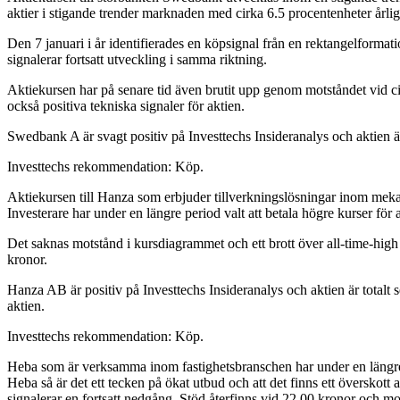
aktier i stigande trender marknaden med cirka 6.5 procentenheter årlig
Den 7 januari i år identifierades en köpsignal från en rektangelfor
signalerar fortsatt utveckling i samma riktning.
Aktiekursen har på senare tid även brutit upp genom motståndet vid ci
också positiva tekniska signaler för aktien.
Swedbank A är svagt positiv på Investtechs Insideranalys och aktien är
Investtechs rekommendation: Köp.
Aktiekursen till Hanza som erbjuder tillverkningslösningar inom mekan
Investerare har under en längre period valt att betala högre kurser för a
Det saknas motstånd i kursdiagrammet och ett brott över all-time-high 
kronor.
Hanza AB är positiv på Investtechs Insideranalys och aktien är totalt 
aktien.
Investtechs rekommendation: Köp.
Heba som är verksamma inom fastighetsbranschen har under en längre pe
Heba så är det ett tecken på ökat utbud och att det finns ett överskot
signalerar en fortsatt nedgång. Stöd återfinns vid 22.00 kronor och mo