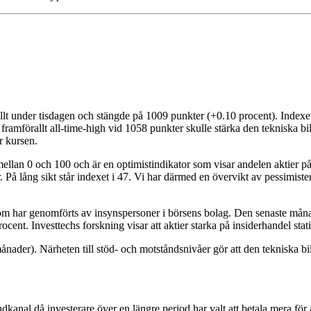
under tisdagen och stängde på 1009 punkter (+0.10 procent). Indexet u
mförallt all-time-high vid 1058 punkter skulle stärka den tekniska bil
r kursen.
 mellan 0 och 100 och är en optimistindikator som visar andelen aktier 
 På lång sikt står indexet i 47. Vi har därmed en övervikt av pessimiste
som har genomförts av insynspersoner i börsens bolag. Den senaste månad
ent. Investtechs forskning visar att aktier starka på insiderhandel stat
månader). Närheten till stöd- och motståndsnivåer gör att den tekniska
nal då investerare över en längre period har valt att betala mera för at