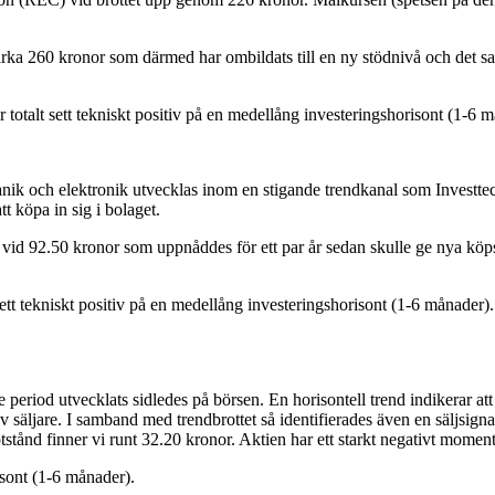
rka 260 kronor som därmed har ombildats till en ny stödnivå och det sak
 totalt sett tekniskt positiv på en medellång investeringshorisont (1-6 
ik och elektronik utvecklas inom en stigande trendkanal som Investtech
tt köpa in sig i bolaget.
vid 92.50 kronor som uppnåddes för ett par år sedan skulle ge nya köpsi
sett tekniskt positiv på en medellång investeringshorisont (1-6 månader)
riod utvecklats sidledes på börsen. En horisontell trend indikerar att 
t av säljare. I samband med trendbrottet så identifierades även en säljsi
tstånd finner vi runt 32.20 kronor. Aktien har ett starkt negativt mome
isont (1-6 månader).