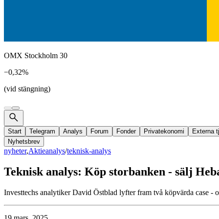
OMX Stockholm 30
−0,32%
(vid stängning)
Start
Telegram
Analys
Forum
Fonder
Privatekonomi
Externa t
Nyhetsbrev
nyheter
,
Aktieanalys
/
teknisk-analys
Teknisk analys: Köp storbanken - sälj Heb
Investtechs analytiker David Östblad lyfter fram två köpvärda case - oc
19 mars, 2025