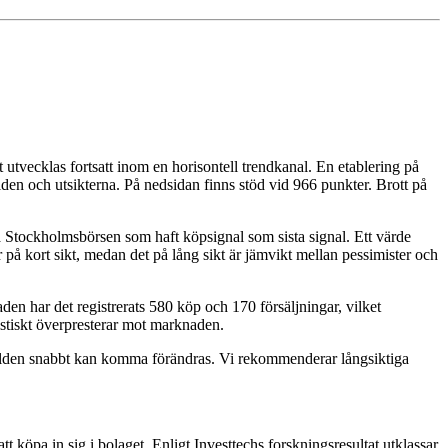
tvecklas fortsatt inom en horisontell trendkanal. En etablering på
den och utsikterna. På nedsidan finns stöd vid 966 punkter. Brott på
på Stockholmsbörsen som haft köpsignal som sista signal. Ett värde
r på kort sikt, medan det på lång sikt är jämvikt mellan pessimister och
en har det registrerats 580 köp och 170 försäljningar, vilket
istiskt överpresterar mot marknaden.
 bilden snabbt kan komma förändras. Vi rekommenderar långsiktiga
t köpa in sig i bolaget. Enligt Investtechs forskningsresultat utklassar