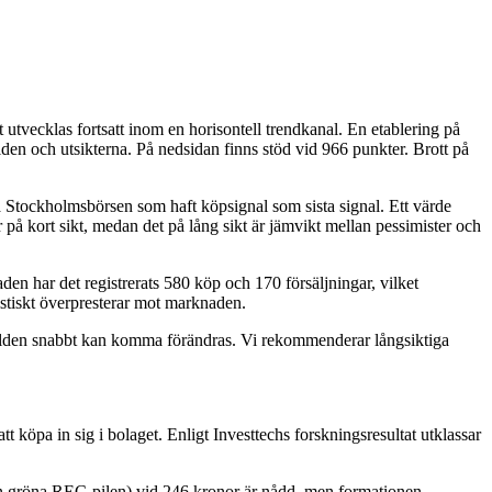
tvecklas fortsatt inom en horisontell trendkanal. En etablering på
den och utsikterna. På nedsidan finns stöd vid 966 punkter. Brott på
på Stockholmsbörsen som haft köpsignal som sista signal. Ett värde
r på kort sikt, medan det på lång sikt är jämvikt mellan pessimister och
en har det registrerats 580 köp och 170 försäljningar, vilket
istiskt överpresterar mot marknaden.
 bilden snabbt kan komma förändras. Vi rekommenderar långsiktiga
t köpa in sig i bolaget. Enligt Investtechs forskningsresultat utklassar
den gröna REC-pilen) vid 246 kronor är nådd, men formationen