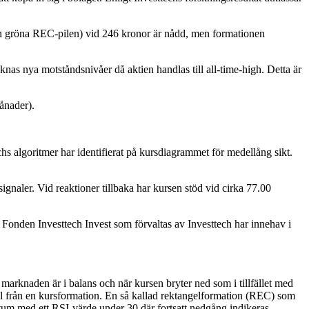
den gröna REC-pilen) vid 246 kronor är nådd, men formationen
nas nya motståndsnivåer då aktien handlas till all-time-high. Detta är
månader).
s algoritmer har identifierat på kursdiagrammet för medellång sikt.
gnaler. Vid reaktioner tillbaka har kursen stöd vid cirka 77.00
. Fonden Investtech Invest som förvaltas av Investtech har innehav i
marknaden är i balans och när kursen bryter ned som i tillfället med
gnal från en kursformation. En så kallad rektangelformation (REC) som
ntum med ett RSI-värde under 30 där fortsatt nedgång indikeras.