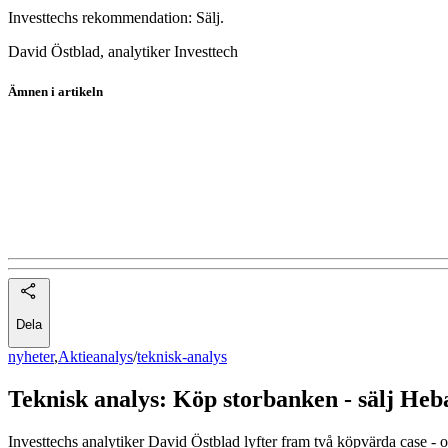
Investtechs rekommendation: Sälj.
David Östblad, analytiker Investtech
Ämnen i artikeln
teknisk-analys
Swedbank
Hanza
Heba Fastighets
Dela
nyheter
,
Aktieanalys
/
teknisk-analys
Teknisk analys: Köp storbanken - sälj Heb
Investtechs analytiker David Östblad lyfter fram två köpvärda case - oc