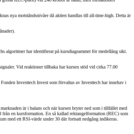
nas nya motståndsnivåer då aktien handlas till all-time-high. Detta är
månader).
s algoritmer har identifierat på kursdiagrammet för medellång sikt.
gnaler. Vid reaktioner tillbaka har kursen stöd vid cirka 77.00
. Fonden Investtech Invest som förvaltas av Investtech har innehav i
marknaden är i balans och när kursen bryter ned som i tillfället med
gnal från en kursformation. En så kallad rektangelformation (REC) som
ntum med ett RSI-värde under 30 där fortsatt nedgång indikeras.