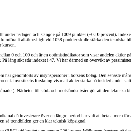
under tisdagen och stängde på 1009 punkter (+0.10 procent). Indexet u
mförallt all-time-high vid 1058 punkter skulle stärka den tekniska bil
r kursen.
 mellan 0 och 100 och är en optimistindikator som visar andelen aktier 
 På lång sikt står indexet i 47. Vi har därmed en övervikt av pessimiste
som har genomförts av insynspersoner i börsens bolag. Den senaste månad
ent. Investtechs forskning visar att aktier starka på insiderhandel stat
månader). Närheten till stöd- och motståndsnivåer gör att den tekniska
nal då investerare över en längre period har valt att betala mera för at
en så trendbilden ger en klar teknisk köpsignal.
mation (REC) vid brottet upp genom 226 kronor. Målkursen (spetsen på 