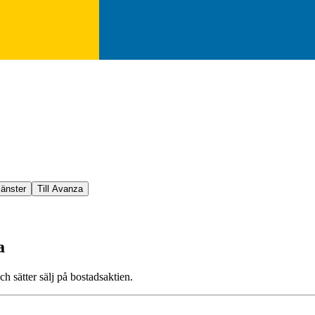
jänster
Till Avanza
a
h sätter sälj på bostadsaktien.