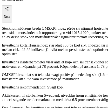
Dela
Stockholmsbörsens breda OMSXPI-index rörde sig närmast horisontellt 
ovansidan motståndet och toppnoteringen vid 1015-1020 punkter och fra
en av dessa stöd- och motståndsnivåer signalerar fortsatt utveckling fö
Investtechs korta Hausseindex står idag i 38 på kort sikt. Indexet går
mellan cirka 45-55 indikerar jämvikt mellan pessimister och optimister.
optimister.
Investtechs insiderbarometer visar antalet köp- och säljtransaktioner 
motsvarar en köpandel på 78 procent. Köpandelen på årsbasis är 78 proc
OMXSPI är samlat sett tekniskt svagt positiv på medellång sikt (1-6 
investerare att alltid vara investerade på marknaden.
Investtechs rekommendation: Svagt köp.
Aktiekursen till storbanken Swedbank utvecklas inom en stigande trendka
aktier i stigande trender marknaden med cirka 6.5 procentenheter årlig
Den 7 januari i år identifierades en köpsignal från en rektangelfor