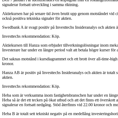
signalerar fortsatt utveckling i samma riktning.
Aktiekursen har på senare tid även brutit upp genom motståndet vid ci
också positiva tekniska signaler för aktien.
Swedbank A är svagt positiv på Investtechs Insideranalys och aktien är
Investtechs rekommendation: Köp.
Aktiekursen till Hanza som erbjuder tillverkningslösningar inom mekan
Investerare har under en längre period valt att betala högre kurser för a
Det saknas motstånd i kursdiagrammet och ett brott över all-time-high 
kronor.
Hanza AB är positiv på Investtechs Insideranalys och aktien är totalt 
aktien.
Investtechs rekommendation: Köp.
Heba som är verksamma inom fastighetsbranschen har under en längre pe
Heba så är det ett tecken på ökat utbud och att det finns ett överskot
signalerar en fortsatt nedgång. Stöd återfinns vid 22.00 kronor och mo
Heba B är totalt sett tekniskt negativ på en medellång investeringshor