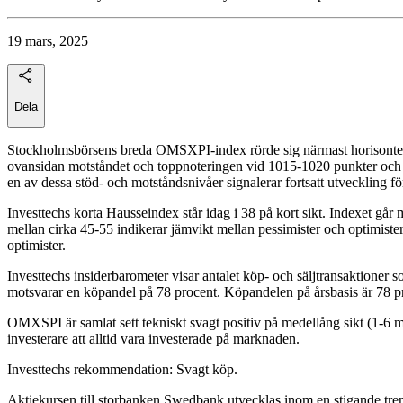
19 mars, 2025
Dela
Stockholmsbörsens breda OMSXPI-index rörde sig närmast horisontellt 
ovansidan motståndet och toppnoteringen vid 1015-1020 punkter och fra
en av dessa stöd- och motståndsnivåer signalerar fortsatt utveckling fö
Investtechs korta Hausseindex står idag i 38 på kort sikt. Indexet går
mellan cirka 45-55 indikerar jämvikt mellan pessimister och optimister.
optimister.
Investtechs insiderbarometer visar antalet köp- och säljtransaktioner 
motsvarar en köpandel på 78 procent. Köpandelen på årsbasis är 78 proc
OMXSPI är samlat sett tekniskt svagt positiv på medellång sikt (1-6 
investerare att alltid vara investerade på marknaden.
Investtechs rekommendation: Svagt köp.
Aktiekursen till storbanken Swedbank utvecklas inom en stigande trendka