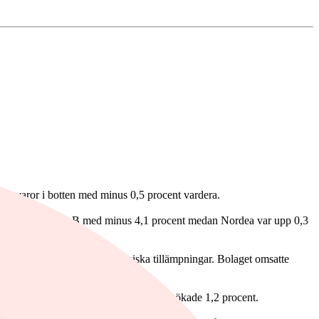
gligvaror i botten med minus 0,5 procent vardera.
ing hade Addtech B med minus 4,1 procent medan Nordea var upp 0,3
e av sträckmetall för arkitektoniska tillämpningar. Bolaget omsatte
otsvarande 100 miljoner kronor. Aktien ökade 1,2 procent.