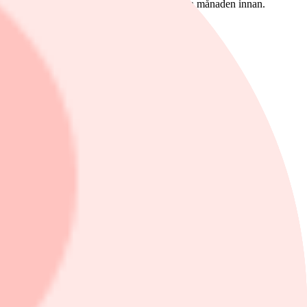
mars vilket är en ökning med 95 procent från månaden innan.
ånaden innan.
ocent.