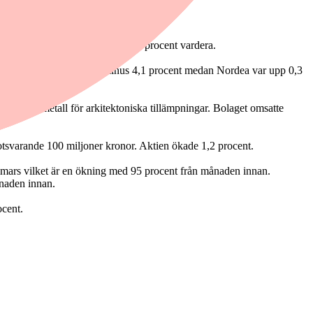
gligvaror i botten med minus 0,5 procent vardera.
ing hade Addtech B med minus 4,1 procent medan Nordea var upp 0,3
e av sträckmetall för arkitektoniska tillämpningar. Bolaget omsatte
otsvarande 100 miljoner kronor. Aktien ökade 1,2 procent.
mars vilket är en ökning med 95 procent från månaden innan.
ånaden innan.
ocent.