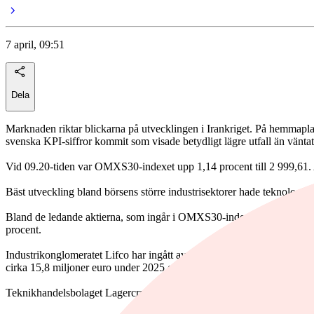
7 april, 09:51
Dela
Marknaden riktar blickarna på utvecklingen i Irankriget. På hemmapl
svenska KPI-siffror kommit som visade betydligt lägre utfall än väntat
Vid 09.20-tiden var OMXS30-indexet upp 1,14 procent till 2 999,61. A
Bäst utveckling bland börsens större industrisektorer hade teknologi 
Bland de ledande aktierna, som ingår i OMXS30-index, steg Hexagon
procent.
Industrikonglomeratet Lifco har ingått avtal om att förvärva majoritete
cirka 15,8 miljoner euro under 2025 och har 53 anställda. Aktien steg 
Teknikhandelsbolaget Lagercrantz har förvärvat brittiska Michael Smi