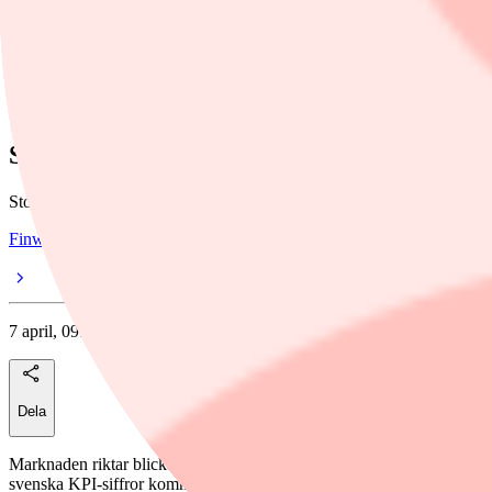
Dela
nyheter
/
Stockholmsbörsen
Stockholmsbörsen inleder uppåt
Stockholmsbörsen har inlett stigande på tisdagen i en anpassning till
Finwire
7 april, 09:51
Dela
Marknaden riktar blickarna på utvecklingen i Irankriget. På hemmapl
svenska KPI-siffror kommit som visade betydligt lägre utfall än väntat