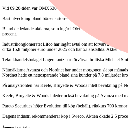
Vid 09.20-tiden var OMXS30-indexet upp 1,14 procent till 2 999,61. A
Bäst utveckling bland börsens större industrisektorer hade teknologi 
Bland de ledande aktierna, som ingår i OMXS30-index, steg Hexagon
procent.
Industrikonglomeratet Lifco har ingått avtal om att förvärva majoritete
cirka 15,8 miljoner euro under 2025 och har 53 anställda. Aktien steg 
Teknikhandelsbolaget Lagercrantz har förvärvat brittiska Michael Smi
Nätmäklarna Avanza och Nordnet har under morgonen släppt månadsrap
Nordnet hade ett nettosparande bland sina kunder på 7,8 miljarder k
På analysfronten har Keefe, Bruyette & Woods inlett bevakning på N
Keefe, Bruyette & Woods inleder också bevakning på Avanza med mark
Pareto Securities höjer Evolution till köp (behåll), riktkurs 700 kronor
Dagens industri rekommenderar köp i Sweco. Aktien ökade 2,5 proce
Ämnen i artikeln