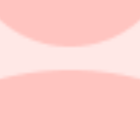
 uppgångar på Wall Street under långhelgen.
an har
 i mars.