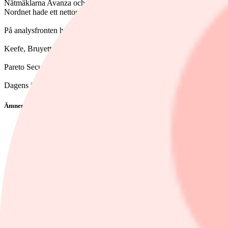
Nätmäklarna Avanza och Nordnet har under morgonen släppt månadsrap
Nordnet hade ett nettosparande bland sina kunder på 7,8 miljarder k
På analysfronten har Keefe, Bruyette & Woods inlett bevakning på N
Keefe, Bruyette & Woods inleder också bevakning på Avanza med mark
Pareto Securities höjer Evolution till köp (behåll), riktkurs 700 kronor
Dagens industri rekommenderar köp i Sweco. Aktien ökade 2,5 proce
Ämnen i artikeln
Stockholmsbörsen
Evolution
Hexagon
Alfa Laval
Finwire