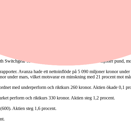
ktier för cirka 2,1 miljarder kronor omsattes på Stockholmsbörsen.
med en uppgång på 2,3 procent. I andra vågskålen låg fastigheter och da
 B 2,6 procent medan Alfa Laval var upp 2,0 procent. Sämst utveckl
n av aktierna i italienska Metalltech, en nischad designer och tillverkar
1,7 procent.
th Switchgear som har en årlig omsättning på cirka 8 miljoner pund, m
porter. Avanza hade ett nettoinflöde på 5 090 miljoner kronor under 
ronor under mars, vilket motsvarar en minskning med 21 procent mot m
ordnet med underperform och riktkurs 260 kronor. Aktien ökade 0,1 pr
et perform och riktkurs 330 kronor. Aktien steg 1,2 procent.
 (600). Aktien steg 1,6 procent.
nt.