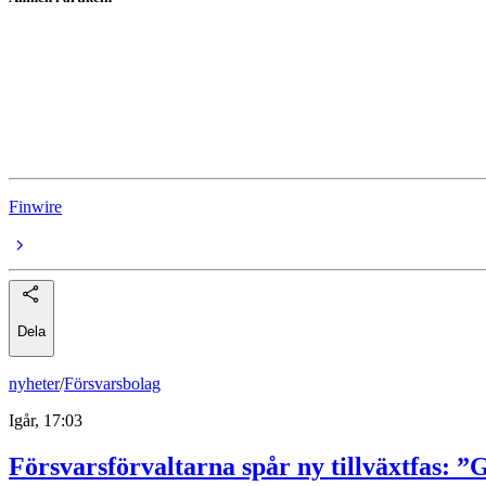
Stockholmsbörsen
Evolution
Hexagon
Alfa Laval
Finwire
Dela
nyheter
/
Försvarsbolag
Igår, 17:03
Försvarsförvaltarna spår ny tillväxtfas: ”