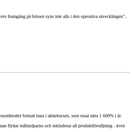
rs framgång på börsen syns inte alls i den operativa utvecklingen",
ombrottet fortsatt bara i aktiekursen, som rusat nära 1 600% i år.
 flyttar målstolparna och inkluderar all produktförsäljning - även