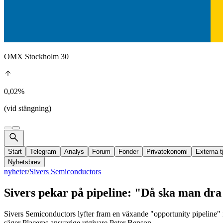
OMX Stockholm 30
0,02%
(vid stängning)
Start
Telegram
Analys
Forum
Fonder
Privatekonomi
Externa t
Nyhetsbrev
nyheter
/
Sivers Semiconductors
Sivers pekar på pipeline: "Då ska man dra
Sivers Semiconductors lyfter fram en växande "opportunity pipeline" 
säger Placeras ansvarige utgivare Peter Benson.