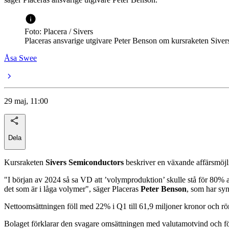
Foto: Placera / Sivers
Placeras ansvarige utgivare Peter Benson om kursraketen Siver
Åsa Swee
29 maj, 11:00
Dela
Kursraketen
Sivers Semiconductors
beskriver en växande affärsmöjli
"I början av 2024 så sa VD att ’volymproduktion’ skulle stå för 80% 
det som är i låga volymer", säger Placeras
Peter Benson
, som har syn
Nettoomsättningen föll med 22% i Q1 till 61,9 miljoner kronor och röre
Bolaget förklarar den svagare omsättningen med valutamotvind och fö