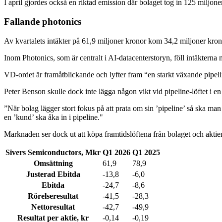
I april gjordes också en riktad emission där bolaget tog in 125 miljone
Fallande photonics
Av kvartalets intäkter på 61,9 miljoner kronor kom 34,2 miljoner kron
Inom Photonics, som är centralt i AI-datacenterstoryn, föll intäkterna 
VD-ordet är framåtblickande och lyfter fram “en starkt växande pipelin
Peter Benson skulle dock inte lägga någon vikt vid pipeline-löftet i en
”När bolag lägger stort fokus på att prata om sin ’pipeline’ så ska man
en ’kund’ ska åka in i pipeline."
Marknaden ser dock ut att köpa framtidslöftena från bolaget och akti
Sivers Semiconductors, Mkr
Q1 2026
Q1 2025
Omsättning
61,9
78,9
Justerad Ebitda
-13,8
-6,0
Ebitda
-24,7
-8,6
Rörelseresultat
-41,5
-28,3
Nettoresultat
-42,7
-49,9
Resultat per aktie, kr
-0,14
-0,19