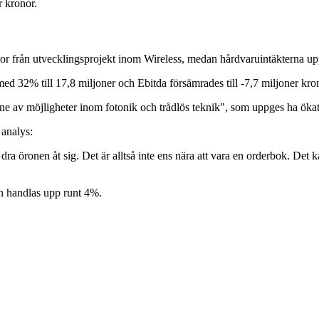
r kronor.
or från utvecklingsprojekt inom Wireless, medan hårdvaruintäkterna upp
med 32% till 17,8 miljoner och Ebitda försämrades till -7,7 miljoner kro
e av möjligheter inom fotonik och trådlös teknik", som uppges ha ökat i
 analys:
 dra öronen åt sig. Det är alltså inte ens nära att vara en orderbok. Det
en handlas upp runt 4%.