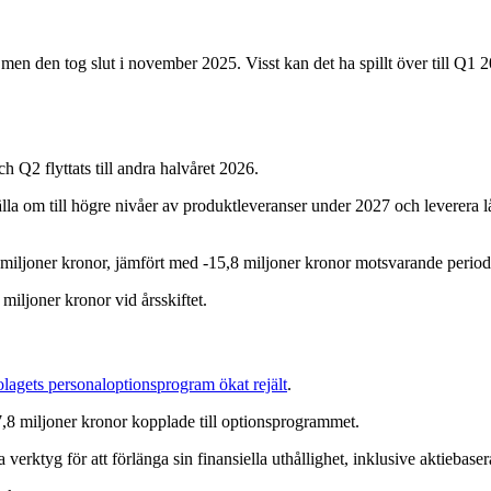
en den tog slut i november 2025. Visst kan det ha spillt över till Q1
h Q2 flyttats till andra halvåret 2026.
tälla om till högre nivåer av produktleveranser under 2027 och leverera l
 miljoner kronor, jämfört med -15,8 miljoner kronor motsvarande period 
 miljoner kronor vid årsskiftet.
olagets personaloptionsprogram ökat rejält
.
7,8 miljoner kronor kopplade till optionsprogrammet.
a verktyg för att förlänga sin finansiella uthållighet, inklusive aktiebaser