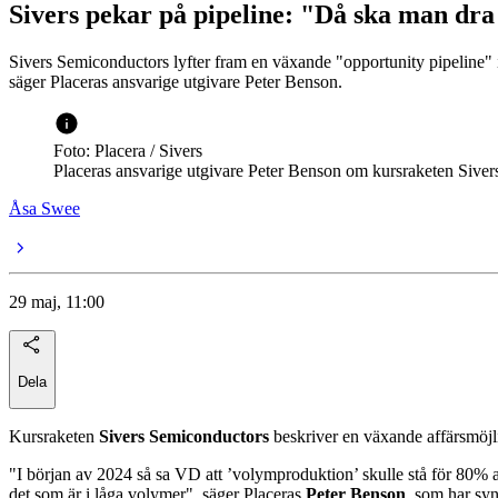
Sivers pekar på pipeline: "Då ska man dra
Sivers Semiconductors lyfter fram en växande "opportunity pipeline" 
säger Placeras ansvarige utgivare Peter Benson.
Foto: Placera / Sivers
Placeras ansvarige utgivare Peter Benson om kursraketen Siver
Åsa Swee
29 maj, 11:00
Dela
Kursraketen
Sivers Semiconductors
beskriver en växande affärsmöjli
"I början av 2024 så sa VD att ’volymproduktion’ skulle stå för 80% 
det som är i låga volymer", säger Placeras
Peter Benson
, som har syn