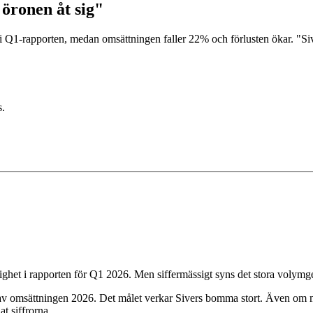
 öronen åt sig"
i Q1-rapporten, medan omsättningen faller 22% och förlusten ökar. "Sive
s.
ghet i rapporten för Q1 2026. Men siffermässigt syns det stora volymgen
av omsättningen 2026. Det målet verkar Sivers bomma stort. Även om man
at siffrorna.