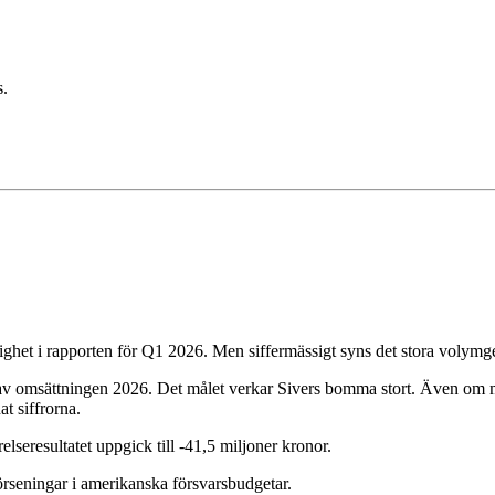
s.
ghet i rapporten för Q1 2026. Men siffermässigt syns det stora volymgen
av omsättningen 2026. Det målet verkar Sivers bomma stort. Även om man
at siffrorna.
lseresultatet uppgick till -41,5 miljoner kronor.
rseningar i amerikanska försvarsbudgetar.