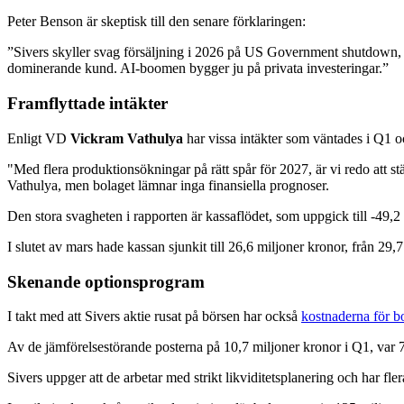
Peter Benson är skeptisk till den senare förklaringen:
”Sivers skyller svag försäljning i 2026 på US Government shutdown, m
dominerande kund. AI-boomen bygger ju på privata investeringar.”
Framflyttade intäkter
Enligt VD
Vickram Vathulya
har vissa intäkter som väntades i Q1 oc
"Med flera produktionsökningar på rätt spår för 2027, är vi redo att s
Vathulya, men bolaget lämnar inga finansiella prognoser.
Den stora svagheten i rapporten är kassaflödet, som uppgick till -49,2
I slutet av mars hade kassan sjunkit till 26,6 miljoner kronor, från 29,7
Skenande optionsprogram
I takt med att Sivers aktie rusat på börsen har också
kostnaderna för b
Av de jämförelsestörande posterna på 10,7 miljoner kronor i Q1, var 
Sivers uppger att de arbetar med strikt likviditetsplanering och har fler