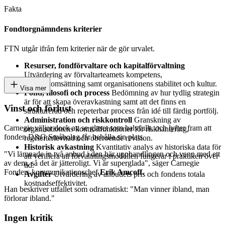
Fakta
Fondtorgnämndens kriterier
FTN utgår ifrån fem kriterier när de gör urvalet.
Resurser, fondförvaltare och kapitalförvaltning
Utvärdering av förvaltarteamets kompetens,
personalomsättning samt organisationens stabilitet och kultur.
Visa mer
Fond, filosofi och process
Bedömning av hur tydlig strategin
är för att skapa överavkastning samt att det finns en
Vinst och förlust
strukturerad och repeterbar process från idé till färdig portfölj.
Administration och riskkontroll
Granskning av
Carnegie väljer dock att se glaset som halvfullt, och lyfter fram att
organisationens kontrollfunktioner för riskhantering,
fonden D&G Småbolag får behålla sin plats.
regelefterlevnad och oberoende revision.
Historisk avkastning
Kvantitativ analys av historiska data för
"Vi lämnade in två anbud i den här upphandlingen och vann med ett
att verifiera att förvaltningsmodellen fungerar i praktiken över
av dem, så det är jätteroligt. Vi är superglada", säger Carnegie
tid.
Fonders kommunikationschef
Erik Amcoff.
Avgifter
Utvärdering av anbudets pris och fondens totala
kostnadseffektivitet.
Han beskriver utfallet som odramatiskt: "Man vinner ibland, man
förlorar ibland."
Ingen kritik