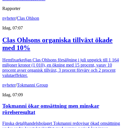
Rapporter
nyheter
/
Clas Ohlson
Idag, 07:07
Clas Ohlsons organiska tillväxt ökade
med 10%
Hemfixarkedjan Clas Ohlsons försäljning i juli uppgick till 1 164
miljoner kronor (1 010), en ökning med 15 procent, varav 10
procent avser organisk tillväxt, 3 procent förvärv och 2 procent
valutaeffekter.
nyheter
/
Tokmanni Group
Idag, 07:09
Tokmanni ökar omsättning men minskar
rörelseresultat
Finska detaljhandelsbolaget Tokmanni redovisar ökad omsättning