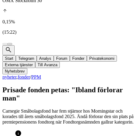
OMX Stockholm 30
0,15%
(15:22)
Start
Telegram
Analys
Forum
Fonder
Privatekonomi
Externa tjänster
Till Avanza
Nyhetsbrev
nyheter
,
fonder
/
PPM
Prisade fonden petas: "Ibland förlorar
man"
Carnegie Småbolagsfond har fem stjärnor hos Morningstar och
korades till årets småbolagsfond 2025. Ändå förlorar den sin plats på
premiepensionens fondtorg när Fondtorgsnämnden gallrar kategorin.