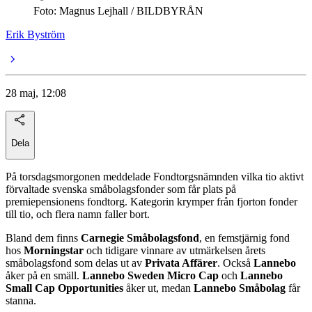
Foto: Magnus Lejhall / BILDBYRÅN
Erik Byström
28 maj, 12:08
Dela
På torsdagsmorgonen meddelade Fondtorgsnämnden vilka tio aktivt
förvaltade svenska småbolagsfonder som får plats på
premiepensionens fondtorg. Kategorin krymper från fjorton fonder
till tio, och flera namn faller bort.
Bland dem finns
Carnegie Småbolagsfond
, en femstjärnig fond
hos
Morningstar
och tidigare vinnare av utmärkelsen årets
småbolagsfond som delas ut av
Privata Affärer
. Också
Lannebo
åker på en smäll.
Lannebo Sweden Micro Cap
och
Lannebo
Small Cap Opportunities
åker ut, medan
Lannebo Småbolag
får
stanna.