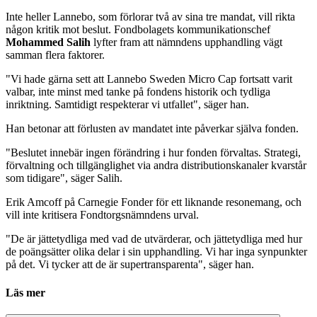
Inte heller Lannebo, som förlorar två av sina tre mandat, vill rikta
någon kritik mot beslut. Fondbolagets kommunikationschef
Mohammed Salih
lyfter fram att nämndens upphandling vägt
samman flera faktorer.
"Vi hade gärna sett att Lannebo Sweden Micro Cap fortsatt varit
valbar, inte minst med tanke på fondens historik och tydliga
inriktning. Samtidigt respekterar vi utfallet", säger han.
Han betonar att förlusten av mandatet inte påverkar själva fonden.
"Beslutet innebär ingen förändring i hur fonden förvaltas. Strategi,
förvaltning och tillgänglighet via andra distributionskanaler kvarstår
som tidigare", säger Salih.
Erik Amcoff på Carnegie Fonder för ett liknande resonemang, och
vill inte kritisera Fondtorgsnämndens urval.
"De är jättetydliga med vad de utvärderar, och jättetydliga med hur
de poängsätter olika delar i sin upphandling. Vi har inga synpunkter
på det. Vi tycker att de är supertransparenta", säger han.
Läs mer