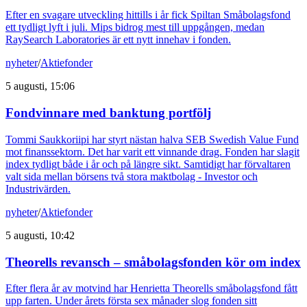
Efter en svagare utveckling hittills i år fick Spiltan Småbolagsfond
ett tydligt lyft i juli. Mips bidrog mest till uppgången, medan
RaySearch Laboratories är ett nytt innehav i fonden.
nyheter
/
Aktiefonder
5 augusti, 15:06
Fondvinnare med banktung portfölj
Tommi Saukkoriipi har styrt nästan halva SEB Swedish Value Fund
mot finanssektorn. Det har varit ett vinnande drag. Fonden har slagit
index tydligt både i år och på längre sikt. Samtidigt har förvaltaren
valt sida mellan börsens två stora maktbolag - Investor och
Industrivärden.
nyheter
/
Aktiefonder
5 augusti, 10:42
Theorells revansch – småbolagsfonden kör om index
Efter flera år av motvind har Henrietta Theorells småbolagsfond fått
upp farten. Under årets första sex månader slog fonden sitt