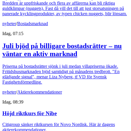
Bredden är uppfriskande och flera av affärerna kan bli riktiga
guldklimpar (nuggets). Fast då vill det till att just storsatsningen på
panerade kycklingprodukter, av typen chicken nuggets, blir lönsam.
nyheter
/
Bostadsmarknad
Idag, 07:15
Juli bjöd på billigare bostadsrätter – nu
väntar en aktiv marknad
Priserna på bostadsrätter sjönk i juli medan villapriserna ökade.
Fritidshusmarknaden bjöd samtidigt på månadens tredbrott. "En
glädjande signal", menar Liza Nyberg, tf VD för Svensk
Fastighetsförmedling.
nyheter
/
Aktierekommendationer
Idag, 08:39
Höjd riktkurs för Nibe
Citigroup sänker riktkursen för Novo Nordisk. Här är dagens
aktierekommendationer.