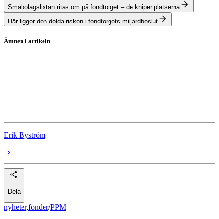
Småbolagslistan ritas om på fondtorget – de kniper platserna
Här ligger den dolda risken i fondtorgets miljardbeslut
Ämnen i artikeln
PPM
Carnegie Småbolagsfond A
Lannebo Fonder
Carnegie Fonder
Erik Byström
Dela
nyheter
,
fonder
/
PPM