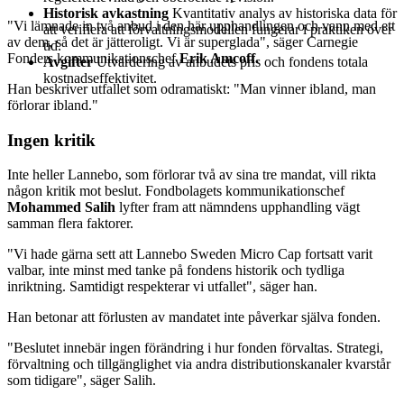
Historisk avkastning
Kvantitativ analys av historiska data för
"Vi lämnade in två anbud i den här upphandlingen och vann med ett
att verifiera att förvaltningsmodellen fungerar i praktiken över
av dem, så det är jätteroligt. Vi är superglada", säger Carnegie
tid.
Fonders kommunikationschef
Erik Amcoff.
Avgifter
Utvärdering av anbudets pris och fondens totala
kostnadseffektivitet.
Han beskriver utfallet som odramatiskt: "Man vinner ibland, man
förlorar ibland."
Ingen kritik
Inte heller Lannebo, som förlorar två av sina tre mandat, vill rikta
någon kritik mot beslut. Fondbolagets kommunikationschef
Mohammed Salih
lyfter fram att nämndens upphandling vägt
samman flera faktorer.
"Vi hade gärna sett att Lannebo Sweden Micro Cap fortsatt varit
valbar, inte minst med tanke på fondens historik och tydliga
inriktning. Samtidigt respekterar vi utfallet", säger han.
Han betonar att förlusten av mandatet inte påverkar själva fonden.
"Beslutet innebär ingen förändring i hur fonden förvaltas. Strategi,
förvaltning och tillgänglighet via andra distributionskanaler kvarstår
som tidigare", säger Salih.