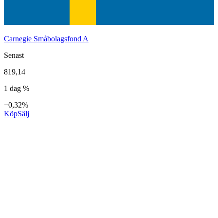
Carnegie Småbolagsfond A
Senast
819,14
1 dag %
−0,32%
Köp
Sälj