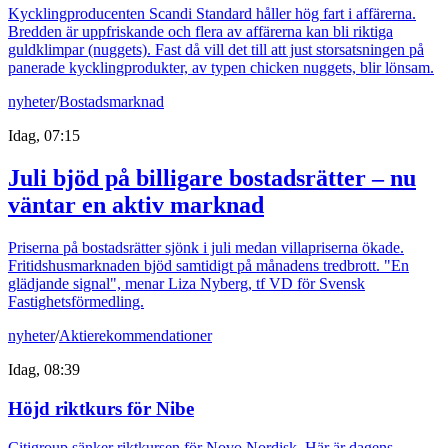
Kycklingproducenten Scandi Standard håller hög fart i affärerna.
Bredden är uppfriskande och flera av affärerna kan bli riktiga
guldklimpar (nuggets). Fast då vill det till att just storsatsningen på
panerade kycklingprodukter, av typen chicken nuggets, blir lönsam.
nyheter
/
Bostadsmarknad
Idag, 07:15
Juli bjöd på billigare bostadsrätter – nu
väntar en aktiv marknad
Priserna på bostadsrätter sjönk i juli medan villapriserna ökade.
Fritidshusmarknaden bjöd samtidigt på månadens tredbrott. "En
glädjande signal", menar Liza Nyberg, tf VD för Svensk
Fastighetsförmedling.
nyheter
/
Aktierekommendationer
Idag, 08:39
Höjd riktkurs för Nibe
Citigroup sänker riktkursen för Novo Nordisk. Här är dagens