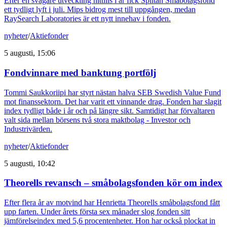
Efter en svagare utveckling hittills i år fick Spiltan Småbolagsfond
ett tydligt lyft i juli. Mips bidrog mest till uppgången, medan
RaySearch Laboratories är ett nytt innehav i fonden.
nyheter
/
Aktiefonder
5 augusti, 15:06
Fondvinnare med banktung portfölj
Tommi Saukkoriipi har styrt nästan halva SEB Swedish Value Fund
mot finanssektorn. Det har varit ett vinnande drag. Fonden har slagit
index tydligt både i år och på längre sikt. Samtidigt har förvaltaren
valt sida mellan börsens två stora maktbolag - Investor och
Industrivärden.
nyheter
/
Aktiefonder
5 augusti, 10:42
Theorells revansch – småbolagsfonden kör om index
Efter flera år av motvind har Henrietta Theorells småbolagsfond fått
upp farten. Under årets första sex månader slog fonden sitt
jämförelseindex med 5,6 procentenheter. Hon har också plockat in