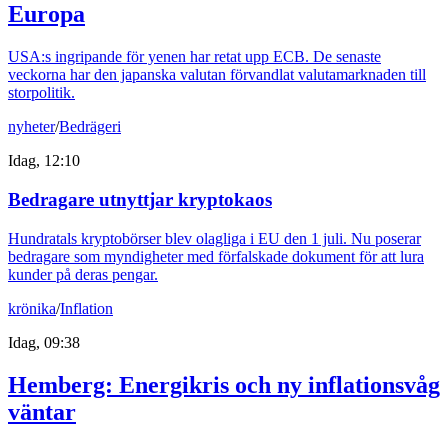
Europa
USA:s ingripande för yenen har retat upp ECB. De senaste
veckorna har den japanska valutan förvandlat valutamarknaden till
storpolitik.
nyheter
/
Bedrägeri
Idag, 12:10
Bedragare utnyttjar kryptokaos
Hundratals kryptobörser blev olagliga i EU den 1 juli. Nu poserar
bedragare som myndigheter med förfalskade dokument för att lura
kunder på deras pengar.
krönika
/
Inflation
Idag, 09:38
Hemberg: Energikris och ny inflationsvåg
väntar