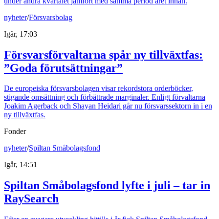
under andra kvartalet jämfört med samma period året innan.
nyheter
/
Försvarsbolag
Igår, 17:03
Försvarsförvaltarna spår ny tillväxtfas:
”Goda förutsättningar”
De europeiska försvarsbolagen visar rekordstora orderböcker,
stigande omsättning och förbättrade marginaler. Enligt förvaltarna
Joakim Agerback och Shayan Heidari går nu försvarssektorn in i en
ny tillväxtfas.
Fonder
nyheter
/
Spiltan Småbolagsfond
Igår, 14:51
Spiltan Småbolagsfond lyfte i juli – tar in
RaySearch