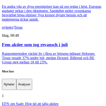
En andra våg av dyra energipriser kan nå oss redan i höst. Europas
gaslager pekar i den riktningen. Samtidigt möter svenskarna
besvärligt höga elpriser, fyra kronor dyrare bensin och att
matpriserna tickar uppåt.
nyheter
/
Troax
Idag, 08:48
Fem aktier som tog revansch i juli
Rapportperioden väckte liv i flera av börsens tidigare förlorare.
Troax rusade 37% under juli, medan Hexpol, Billerud och BE
Group steg mellan 18 till 23%.
Mest läst
Nyheter
Analyser
1
EFN om Saab: Hög tid att sälja aktien