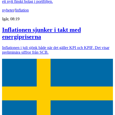
ett nytt finskt bolag i portföljen.
nyheter
/
Inflation
Igår, 08:19
Inflationen sjunker i takt med
energipriserna
Inflationen i juli sjönk både när det gäller KPI och KPIF. Det visar
preliminära siffror från SCB.