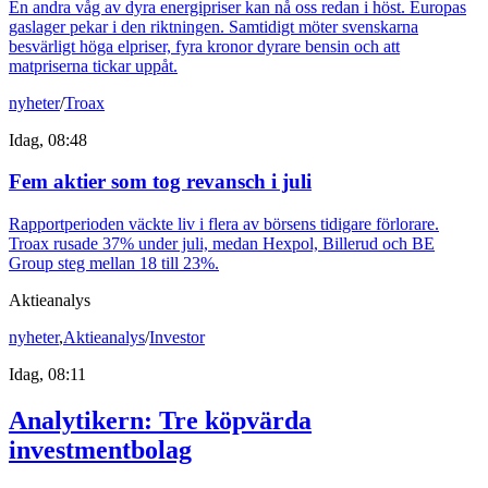
En andra våg av dyra energipriser kan nå oss redan i höst. Europas
gaslager pekar i den riktningen. Samtidigt möter svenskarna
besvärligt höga elpriser, fyra kronor dyrare bensin och att
matpriserna tickar uppåt.
nyheter
/
Troax
Idag, 08:48
Fem aktier som tog revansch i juli
Rapportperioden väckte liv i flera av börsens tidigare förlorare.
Troax rusade 37% under juli, medan Hexpol, Billerud och BE
Group steg mellan 18 till 23%.
Aktieanalys
nyheter
,
Aktieanalys
/
Investor
Idag, 08:11
Analytikern: Tre köpvärda
investmentbolag