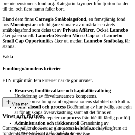
premiepensionens fondtorg. Kategorin krymper från fjorton fonder
till tio, och flera namn faller bort.
Bland dem finns
Carnegie Småbolagsfond
, en femstjärnig fond
hos
Morningstar
och tidigare vinnare av utmärkelsen årets
småbolagsfond som delas ut av
Privata Affärer
. Också
Lannebo
åker på en smäll.
Lannebo Sweden Micro Cap
och
Lannebo
Small Cap Opportunities
åker ut, medan
Lannebo Småbolag
får
stanna.
Fakta
Fondtorgnämndens kriterier
FTN utgår ifrån fem kriterier när de gör urvalet.
Resurser, fondförvaltare och kapitalförvaltning
Utvärdering av förvaltarteamets kompetens,
personalomsättning samt organisationens stabilitet och kultur.
Visa mer
Fond, filosofi och process
Bedömning av hur tydlig strategin
är för att skapa överavkastning samt att det finns en
Vinst och förlust
strukturerad och repeterbar process från idé till färdig portfölj.
Administration och riskkontroll
Granskning av
Carnegie väljer dock att se glaset som halvfullt, och lyfter fram att
organisationens kontrollfunktioner för riskhantering,
fonden D&G Småbolag får behålla sin plats.
regelefterlevnad och oberoende revision.