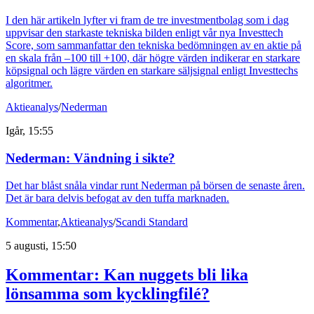
I den här artikeln lyfter vi fram de tre investmentbolag som i dag
uppvisar den starkaste tekniska bilden enligt vår nya Investtech
Score, som sammanfattar den tekniska bedömningen av en aktie på
en skala från –100 till +100, där högre värden indikerar en starkare
köpsignal och lägre värden en starkare säljsignal enligt Investtechs
algoritmer.
Aktieanalys
/
Nederman
Igår, 15:55
Nederman: Vändning i sikte?
Det har blåst snåla vindar runt Nederman på börsen de senaste åren.
Det är bara delvis befogat av den tuffa marknaden.
Kommentar
,
Aktieanalys
/
Scandi Standard
5 augusti, 15:50
Kommentar: Kan nuggets bli lika
lönsamma som kycklingfilé?