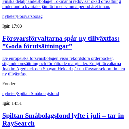
Finska detaljhandelsbolaget Tokmanni redovisar ökad omsättning
under andra kvartalet jämfört med samma period året innan.
nyheter
/
Försvarsbolag
Igår, 17:03
Försvarsförvaltarna spår ny tillväxtfas:
”Goda förutsättningar”
De europeiska försvarsbolagen visar rekordstora orderböcker,
stigande omsättning och förbättrade marginaler. Enligt förvaltarna
Joakim Agerback och Shayan Heidari går nu försvarssektorn in i en
ny tillväxtfas.
Fonder
nyheter
/
Spiltan Småbolagsfond
Igår, 14:51
Spiltan Småbolagsfond lyfte i juli – tar in
RaySearch