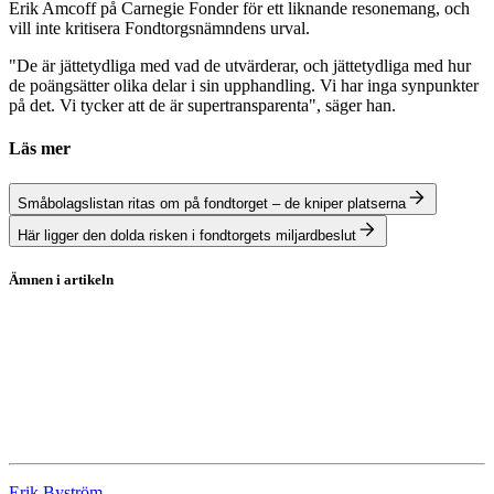
Erik Amcoff på Carnegie Fonder för ett liknande resonemang, och
vill inte kritisera Fondtorgsnämndens urval.
"De är jättetydliga med vad de utvärderar, och jättetydliga med hur
de poängsätter olika delar i sin upphandling. Vi har inga synpunkter
på det. Vi tycker att de är supertransparenta", säger han.
Läs mer
Småbolagslistan ritas om på fondtorget – de kniper platserna
Här ligger den dolda risken i fondtorgets miljardbeslut
Ämnen i artikeln
PPM
Carnegie Småbolagsfond A
Lannebo Fonder
Carnegie Fonder
Erik Byström