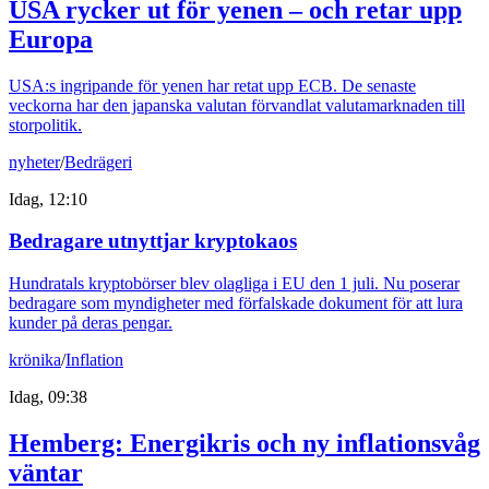
USA rycker ut för yenen – och retar upp
Europa
USA:s ingripande för yenen har retat upp ECB. De senaste
veckorna har den japanska valutan förvandlat valutamarknaden till
storpolitik.
nyheter
/
Bedrägeri
Idag, 12:10
Bedragare utnyttjar kryptokaos
Hundratals kryptobörser blev olagliga i EU den 1 juli. Nu poserar
bedragare som myndigheter med förfalskade dokument för att lura
kunder på deras pengar.
krönika
/
Inflation
Idag, 09:38
Hemberg: Energikris och ny inflationsvåg
väntar