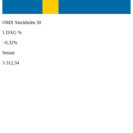
OMX Stockholm 30
1 DAG %
−0,32%
Senast
3 312,34