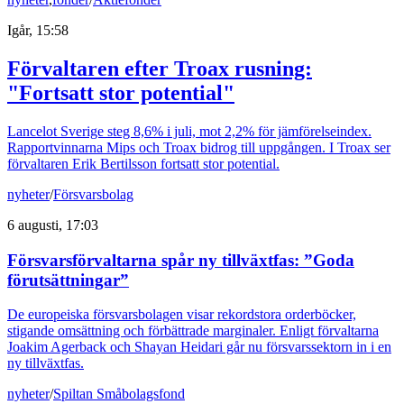
Igår, 15:58
Förvaltaren efter Troax rusning:
"Fortsatt stor potential"
Lancelot Sverige steg 8,6% i juli, mot 2,2% för jämförelseindex.
Rapportvinnarna Mips och Troax bidrog till uppgången. I Troax ser
förvaltaren Erik Bertilsson fortsatt stor potential.
nyheter
/
Försvarsbolag
6 augusti, 17:03
Försvarsförvaltarna spår ny tillväxtfas: ”Goda
förutsättningar”
De europeiska försvarsbolagen visar rekordstora orderböcker,
stigande omsättning och förbättrade marginaler. Enligt förvaltarna
Joakim Agerback och Shayan Heidari går nu försvarssektorn in i en
ny tillväxtfas.
nyheter
/
Spiltan Småbolagsfond