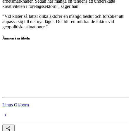
arbetsmarknader. Sedan har många en tendens att underskatta
kreativiteten i företagssektorn”, säger han.
“Vid kriser så fattar olika aktörer en mängd beslut och försöker att
anpassa sig till det nya läget. Det blir en mildrande faktor vid
geopolitiska situationer.”
Ämnen i artikeln
Inflation
Styrränta
Geopolitik
Iran
Donald Trump
Linus Gisborn