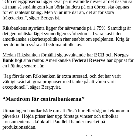
“Om energipriserna ligger kvar på nuvarande nivåer är det nästan så
att man så småningom kan börja fundera på om dörren ska öppnas
för en räntesänkning. Men vi är inte där än, det är för stora
frågetecken”, säger Bergqvist.
Riksbankens styrränta ligger för närvarande på 1,75%. Samtidigt är
det geopolitiska läget synnerligen svårbedömt. Tvära kast i den
amerikanska säkerhetspolitiken ritar snabbt om spelplanen. Krig är
per definition svåra att bedöma utfallet av.
Medan Riksbanken förhållit sig avvaktande har
ECB
och
Norges
Bank
höjt sina räntor. Amerikanska
Federal Reserve
har öppnat för
en höjning senare i år.
“Jag förstår om Riksbanken är extra stressad, och det har varit
väldigt svårt att göra prognoser med tanke på att våren varit
exceptionell”, säger Bergqvist.
“Mardröm för centralbankerna”
Utmaningen handlar både om att förstå hur efterfrågan i ekonomin
påverkas. Höjda priser äter upp företags vinster och urholkar
konsumenternas köpkraft. Parallellt händer mycket på
produktionssidan.