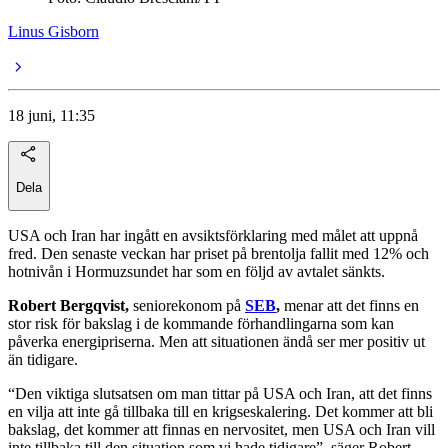
Linus Gisborn
18 juni, 11:35
Dela
USA och Iran har ingått en avsiktsförklaring med målet att uppnå
fred. Den senaste veckan har priset på brentolja fallit med 12% och
hotnivån i Hormuzsundet har som en följd av avtalet sänkts.
Robert Bergqvist,
seniorekonom på
SEB
,
menar att det finns en
stor risk för bakslag i de kommande förhandlingarna som kan
påverka energipriserna. Men att situationen ändå ser mer positiv ut
än tidigare.
“Den viktiga slutsatsen om man tittar på USA och Iran, att det finns
en vilja att inte gå tillbaka till en krigseskalering. Det kommer att bli
bakslag, det kommer att finnas en nervositet, men USA och Iran vill
inte tillbaka till den situation som vi hade tidigare”, säger Robert