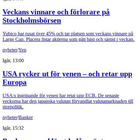
Veckans vinnare och förlorare på
Stockholmsbörsen
Yubico har rusat över 45% och tar platsen som veckans vinnare på
Large Cap. Placera listar aktierna som gått bäst och sämst i veckan.
nyheter
/
Yen
Igår, 13:00
USA rycker ut för yenen – och retar upp
Europa
USA:s ingripande för yenen har retat upp ECB. De senaste
veckorna har den japanska valutan förvandlat valutamarknaden till
storpolitik.
nyheter
/
Banker
Igår, 15:32