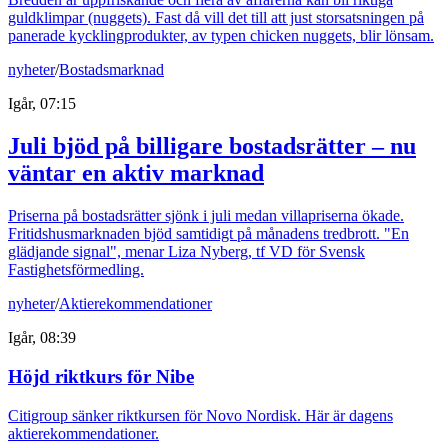
guldklimpar (nuggets). Fast då vill det till att just storsatsningen på
panerade kycklingprodukter, av typen chicken nuggets, blir lönsam.
nyheter
/
Bostadsmarknad
Igår, 07:15
Juli bjöd på billigare bostadsrätter – nu
väntar en aktiv marknad
Priserna på bostadsrätter sjönk i juli medan villapriserna ökade.
Fritidshusmarknaden bjöd samtidigt på månadens tredbrott. "En
glädjande signal", menar Liza Nyberg, tf VD för Svensk
Fastighetsförmedling.
nyheter
/
Aktierekommendationer
Igår, 08:39
Höjd riktkurs för Nibe
Citigroup sänker riktkursen för Novo Nordisk. Här är dagens
aktierekommendationer.