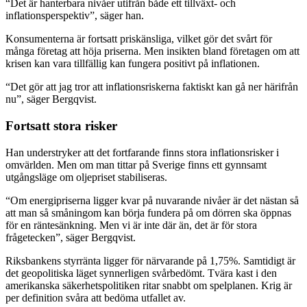
“Det är hanterbara nivåer utifrån både ett tillväxt- och
inflationsperspektiv”, säger han.
Konsumenterna är fortsatt priskänsliga, vilket gör det svårt för
många företag att höja priserna. Men insikten bland företagen om att
krisen kan vara tillfällig kan fungera positivt på inflationen.
“Det gör att jag tror att inflationsriskerna faktiskt kan gå ner härifrån
nu”, säger Bergqvist.
Fortsatt stora risker
Han understryker att det fortfarande finns stora inflationsrisker i
omvärlden. Men om man tittar på Sverige finns ett gynnsamt
utgångsläge om oljepriset stabiliseras.
“Om energipriserna ligger kvar på nuvarande nivåer är det nästan så
att man så småningom kan börja fundera på om dörren ska öppnas
för en räntesänkning. Men vi är inte där än, det är för stora
frågetecken”, säger Bergqvist.
Riksbankens styrränta ligger för närvarande på 1,75%. Samtidigt är
det geopolitiska läget synnerligen svårbedömt. Tvära kast i den
amerikanska säkerhetspolitiken ritar snabbt om spelplanen. Krig är
per definition svåra att bedöma utfallet av.