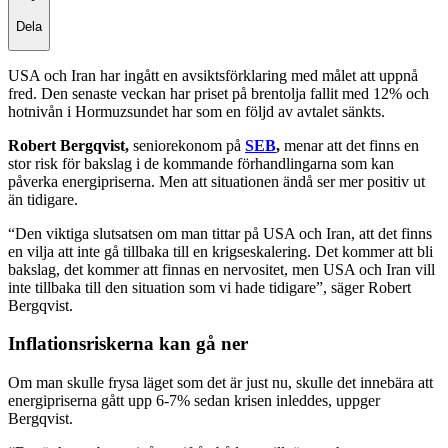
Dela
USA och Iran har ingått en avsiktsförklaring med målet att uppnå
fred. Den senaste veckan har priset på brentolja fallit med 12% och
hotnivån i Hormuzsundet har som en följd av avtalet sänkts.
Robert Bergqvist,
seniorekonom på
SEB
,
menar att det finns en
stor risk för bakslag i de kommande förhandlingarna som kan
påverka energipriserna. Men att situationen ändå ser mer positiv ut
än tidigare.
“Den viktiga slutsatsen om man tittar på USA och Iran, att det finns
en vilja att inte gå tillbaka till en krigseskalering. Det kommer att bli
bakslag, det kommer att finnas en nervositet, men USA och Iran vill
inte tillbaka till den situation som vi hade tidigare”, säger Robert
Bergqvist.
Inflationsriskerna kan gå ner
Om man skulle frysa läget som det är just nu, skulle det innebära att
energipriserna gått upp 6-7% sedan krisen inleddes, uppger
Bergqvist.