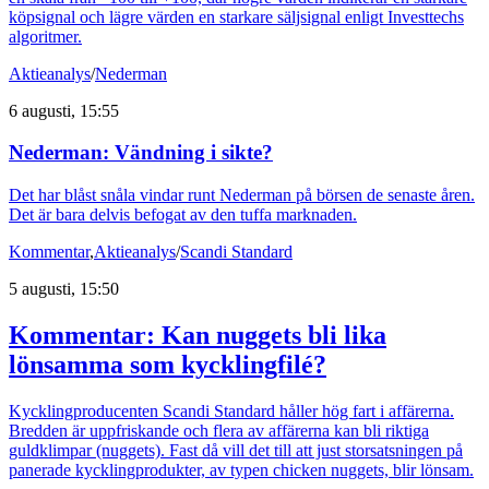
köpsignal och lägre värden en starkare säljsignal enligt Investtechs
algoritmer.
Aktieanalys
/
Nederman
6 augusti, 15:55
Nederman: Vändning i sikte?
Det har blåst snåla vindar runt Nederman på börsen de senaste åren.
Det är bara delvis befogat av den tuffa marknaden.
Kommentar
,
Aktieanalys
/
Scandi Standard
5 augusti, 15:50
Kommentar: Kan nuggets bli lika
lönsamma som kycklingfilé?
Kycklingproducenten Scandi Standard håller hög fart i affärerna.
Bredden är uppfriskande och flera av affärerna kan bli riktiga
guldklimpar (nuggets). Fast då vill det till att just storsatsningen på
panerade kycklingprodukter, av typen chicken nuggets, blir lönsam.