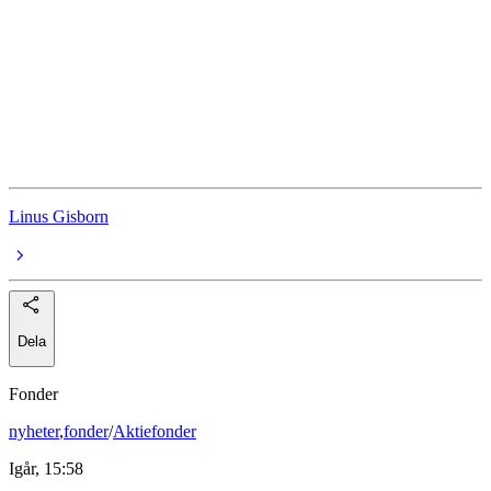
Styrränta
Geopolitik
Iran
Donald Trump
Linus Gisborn
Dela
Fonder
nyheter
,
fonder
/
Aktiefonder
Igår, 15:58