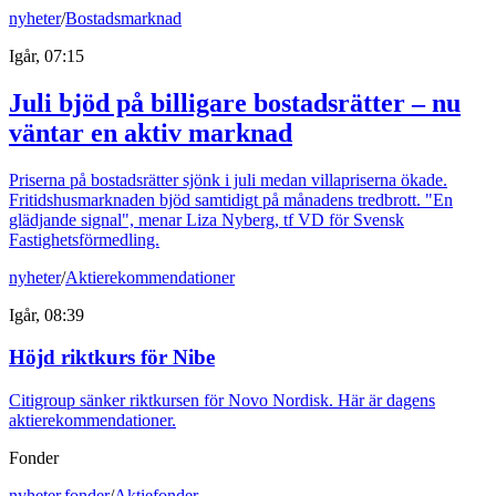
nyheter
/
Bostadsmarknad
Igår, 07:15
Juli bjöd på billigare bostadsrätter – nu
väntar en aktiv marknad
Priserna på bostadsrätter sjönk i juli medan villapriserna ökade.
Fritidshusmarknaden bjöd samtidigt på månadens tredbrott. "En
glädjande signal", menar Liza Nyberg, tf VD för Svensk
Fastighetsförmedling.
nyheter
/
Aktierekommendationer
Igår, 08:39
Höjd riktkurs för Nibe
Citigroup sänker riktkursen för Novo Nordisk. Här är dagens
aktierekommendationer.
Fonder
nyheter
,
fonder
/
Aktiefonder