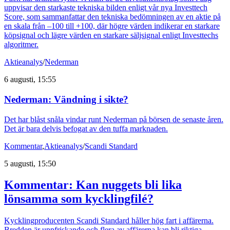
uppvisar den starkaste tekniska bilden enligt vår nya Investtech
Score, som sammanfattar den tekniska bedömningen av en aktie på
en skala från –100 till +100, där högre värden indikerar en starkare
köpsignal och lägre värden en starkare säljsignal enligt Investtechs
algoritmer.
Aktieanalys
/
Nederman
6 augusti, 15:55
Nederman: Vändning i sikte?
Det har blåst snåla vindar runt Nederman på börsen de senaste åren.
Det är bara delvis befogat av den tuffa marknaden.
Kommentar
,
Aktieanalys
/
Scandi Standard
5 augusti, 15:50
Kommentar: Kan nuggets bli lika
lönsamma som kycklingfilé?
Kycklingproducenten Scandi Standard håller hög fart i affärerna.
Bredden är uppfriskande och flera av affärerna kan bli riktiga