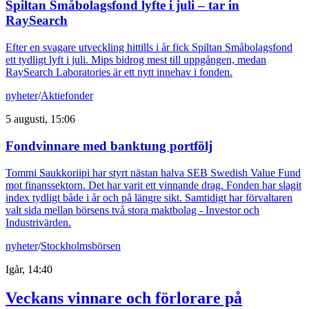
Spiltan Småbolagsfond lyfte i juli – tar in
RaySearch
Efter en svagare utveckling hittills i år fick Spiltan Småbolagsfond
ett tydligt lyft i juli. Mips bidrog mest till uppgången, medan
RaySearch Laboratories är ett nytt innehav i fonden.
nyheter
/
Aktiefonder
5 augusti, 15:06
Fondvinnare med banktung portfölj
Tommi Saukkoriipi har styrt nästan halva SEB Swedish Value Fund
mot finanssektorn. Det har varit ett vinnande drag. Fonden har slagit
index tydligt både i år och på längre sikt. Samtidigt har förvaltaren
valt sida mellan börsens två stora maktbolag - Investor och
Industrivärden.
nyheter
/
Stockholmsbörsen
Igår, 14:40
Veckans vinnare och förlorare på