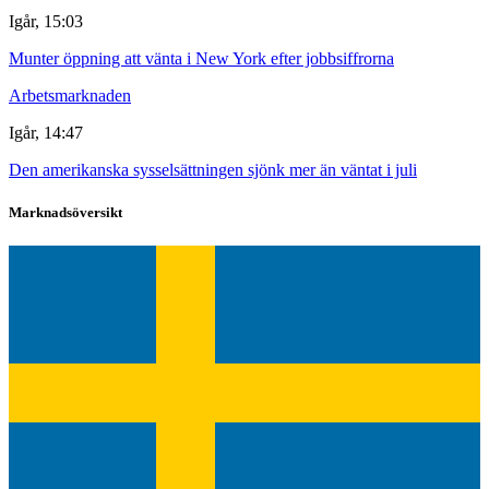
Igår, 15:03
Munter öppning att vänta i New York efter jobbsiffrorna
Arbetsmarknaden
Igår, 14:47
Den amerikanska sysselsättningen sjönk mer än väntat i juli
Marknadsöversikt