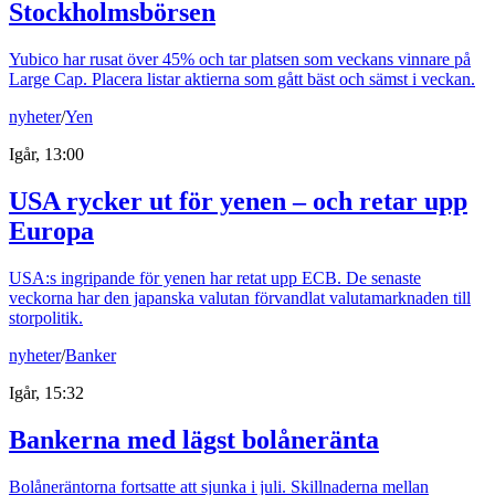
Stockholmsbörsen
Yubico har rusat över 45% och tar platsen som veckans vinnare på
Large Cap. Placera listar aktierna som gått bäst och sämst i veckan.
nyheter
/
Yen
Igår, 13:00
USA rycker ut för yenen – och retar upp
Europa
USA:s ingripande för yenen har retat upp ECB. De senaste
veckorna har den japanska valutan förvandlat valutamarknaden till
storpolitik.
nyheter
/
Banker
Igår, 15:32
Bankerna med lägst bolåneränta
Bolåneräntorna fortsatte att sjunka i juli. Skillnaderna mellan