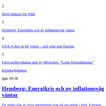
2
Höjd riktkurs för Nibe
3
Hemberg: Energikris och ny inflationsvåg väntar
4
USA rycker ut för yenen – och retar upp Europa
5
Försvarsförvaltarna spår ny tillväxtfas: ”Goda förutsättningar”
krönika
/
Inflation
Igår, 09:38
Hemberg: Energikris och ny inflationsvåg
väntar
En andra våg av dyra energipriser kan nå oss redan i höst. Europas