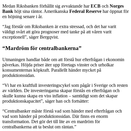
Medan Riksbanken förhållit sig avvaktande har
ECB
och
Norges
Bank
höjt sina räntor. Amerikanska
Federal Reserve
har öppnat för
en höjning senare i år.
“Jag förstår om Riksbanken är extra stressad, och det har varit
väldigt svårt att göra prognoser med tanke på att våren varit
exceptionell”, säger Bergqvist.
“Mardröm för centralbankerna”
Utmaningen handlar både om att förstå hur efterfrågan i ekonomin
påverkas. Höjda priser äter upp företags vinster och urholkar
konsumenternas köpkraft. Parallellt händer mycket på
produktionssidan.
“Vi har en kraftfull investeringscykel som pågår i Sverige och resten
av världen. De investeringarna skapar förstås en efterfrågan och
skulle kunna skapa en viss inflation – samtidigt som det skapar
produktionskapacitet”, säger han och fortsätter:
“Centralbanker måste förstå vad som händer med efterfrågan och
vad som händer på produktionssidan. Där finns en enorm
transformation. Det gör det till lite av en mardröm för
centralbankerna att ta beslut om räntan.”