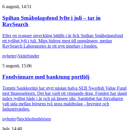
6 augusti, 14:51
Spiltan Småbolagsfond lyfte i juli – tar in
RaySearch
Efter en svagare utveckling hittills i år fick Spiltan Småbolagsfond
ett tydligt lyft i juli. Mips bidrog mest till uppgången, medan
RaySearch Laboratories är ett nytt innehav i fonden.
nyheter
/
Aktiefonder
5 augusti, 15:06
Fondvinnare med banktung portfölj
Tommi Saukkoriipi har styrt nästan halva SEB Swedish Value Fund
mot finanssektorn. Det har varit ett vinnande drag. Fonden har slagit
index tydligt både i år och på längre sikt. Samtidigt har förvaltaren
valt sida mellan börsens två stora maktbolag - Investor och
Industrivärden.
nyheter
/
Stockholmsbörsen
Igår, 14:40