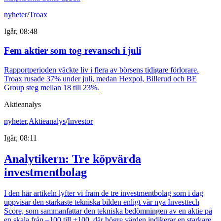
nyheter
/
Troax
Igår, 08:48
Fem aktier som tog revansch i juli
Rapportperioden väckte liv i flera av börsens tidigare förlorare.
Troax rusade 37% under juli, medan Hexpol, Billerud och BE
Group steg mellan 18 till 23%.
Aktieanalys
nyheter
,
Aktieanalys
/
Investor
Igår, 08:11
Analytikern: Tre köpvärda
investmentbolag
I den här artikeln lyfter vi fram de tre investmentbolag som i dag
uppvisar den starkaste tekniska bilden enligt vår nya Investtech
Score, som sammanfattar den tekniska bedömningen av en aktie på
en skala från –100 till +100, där högre värden indikerar en starkare