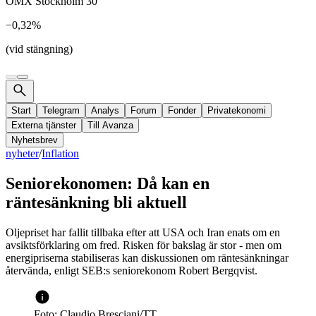
OMX Stockholm 30
−0,32%
(vid stängning)
Start
Telegram
Analys
Forum
Fonder
Privatekonomi
Externa tjänster
Till Avanza
Nyhetsbrev
nyheter
/
Inflation
Seniorekonomen: Då kan en
räntesänkning bli aktuell
Oljepriset har fallit tillbaka efter att USA och Iran enats om en
avsiktsförklaring om fred. Risken för bakslag är stor - men om
energipriserna stabiliseras kan diskussionen om räntesänkningar
återvända, enligt SEB:s seniorekonom Robert Bergqvist.
Foto: Claudio Bresciani/TT