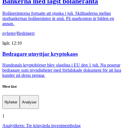
Bankerna med lägst bolåneränta
Bolåneräntorna fortsatte att sjunka i juli. Skillnaderna mellan
storbankernas bolåneräntor är små. På sparkonton är bilden en
annan.
nyheter
/
Bedrägeri
Igår, 12:10
Bedragare utnyttjar kryptokaos
Hundratals kryptobörser blev olagliga i EU den 1 juli. Nu poserar
bedragare som myndigheter med förfalskade dokument för att lura
kunder på deras pengar.
Mest läst
Nyheter
Analyser
1
Analytikern: Tre köpvärda investmentbolag