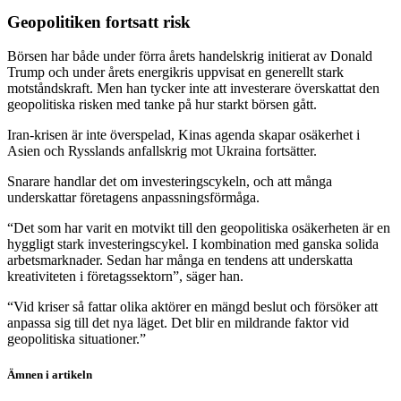
Geopolitiken fortsatt risk
Börsen har både under förra årets handelskrig initierat av Donald
Trump och under årets energikris uppvisat en generellt stark
motståndskraft. Men han tycker inte att investerare överskattat den
geopolitiska risken med tanke på hur starkt börsen gått.
Iran-krisen är inte överspelad, Kinas agenda skapar osäkerhet i
Asien och Rysslands anfallskrig mot Ukraina fortsätter.
Snarare handlar det om investeringscykeln, och att många
underskattar företagens anpassningsförmåga.
“Det som har varit en motvikt till den geopolitiska osäkerheten är en
hyggligt stark investeringscykel. I kombination med ganska solida
arbetsmarknader. Sedan har många en tendens att underskatta
kreativiteten i företagssektorn”, säger han.
“Vid kriser så fattar olika aktörer en mängd beslut och försöker att
anpassa sig till det nya läget. Det blir en mildrande faktor vid
geopolitiska situationer.”
Ämnen i artikeln
Inflation