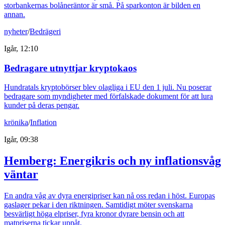
storbankernas bolåneräntor är små. På sparkonton är bilden en
annan.
nyheter
/
Bedrägeri
Igår, 12:10
Bedragare utnyttjar kryptokaos
Hundratals kryptobörser blev olagliga i EU den 1 juli. Nu poserar
bedragare som myndigheter med förfalskade dokument för att lura
kunder på deras pengar.
krönika
/
Inflation
Igår, 09:38
Hemberg: Energikris och ny inflationsvåg
väntar
En andra våg av dyra energipriser kan nå oss redan i höst. Europas
gaslager pekar i den riktningen. Samtidigt möter svenskarna
besvärligt höga elpriser, fyra kronor dyrare bensin och att
matpriserna tickar uppåt.