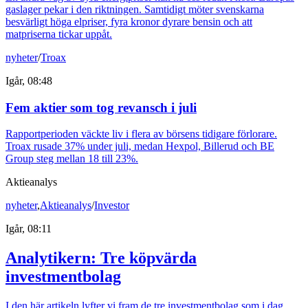
gaslager pekar i den riktningen. Samtidigt möter svenskarna
besvärligt höga elpriser, fyra kronor dyrare bensin och att
matpriserna tickar uppåt.
nyheter
/
Troax
Igår, 08:48
Fem aktier som tog revansch i juli
Rapportperioden väckte liv i flera av börsens tidigare förlorare.
Troax rusade 37% under juli, medan Hexpol, Billerud och BE
Group steg mellan 18 till 23%.
Aktieanalys
nyheter
,
Aktieanalys
/
Investor
Igår, 08:11
Analytikern: Tre köpvärda
investmentbolag
I den här artikeln lyfter vi fram de tre investmentbolag som i dag