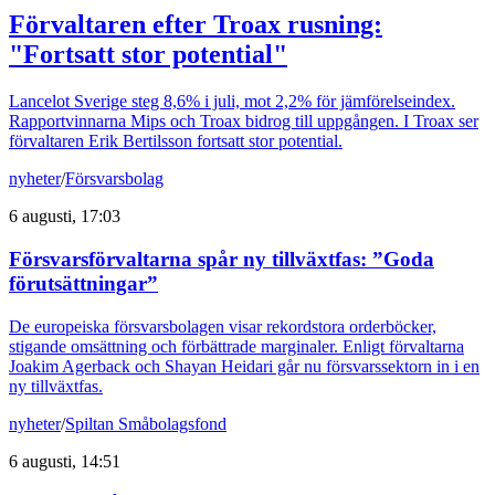
Förvaltaren efter Troax rusning:
"Fortsatt stor potential"
Lancelot Sverige steg 8,6% i juli, mot 2,2% för jämförelseindex.
Rapportvinnarna Mips och Troax bidrog till uppgången. I Troax ser
förvaltaren Erik Bertilsson fortsatt stor potential.
nyheter
/
Försvarsbolag
6 augusti, 17:03
Försvarsförvaltarna spår ny tillväxtfas: ”Goda
förutsättningar”
De europeiska försvarsbolagen visar rekordstora orderböcker,
stigande omsättning och förbättrade marginaler. Enligt förvaltarna
Joakim Agerback och Shayan Heidari går nu försvarssektorn in i en
ny tillväxtfas.
nyheter
/
Spiltan Småbolagsfond
6 augusti, 14:51