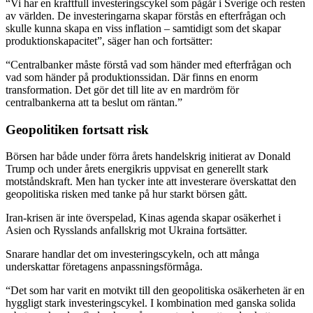
“Vi har en kraftfull investeringscykel som pågår i Sverige och resten
av världen. De investeringarna skapar förstås en efterfrågan och
skulle kunna skapa en viss inflation – samtidigt som det skapar
produktionskapacitet”, säger han och fortsätter:
“Centralbanker måste förstå vad som händer med efterfrågan och
vad som händer på produktionssidan. Där finns en enorm
transformation. Det gör det till lite av en mardröm för
centralbankerna att ta beslut om räntan.”
Geopolitiken fortsatt risk
Börsen har både under förra årets handelskrig initierat av Donald
Trump och under årets energikris uppvisat en generellt stark
motståndskraft. Men han tycker inte att investerare överskattat den
geopolitiska risken med tanke på hur starkt börsen gått.
Iran-krisen är inte överspelad, Kinas agenda skapar osäkerhet i
Asien och Rysslands anfallskrig mot Ukraina fortsätter.
Snarare handlar det om investeringscykeln, och att många
underskattar företagens anpassningsförmåga.
“Det som har varit en motvikt till den geopolitiska osäkerheten är en
hyggligt stark investeringscykel. I kombination med ganska solida