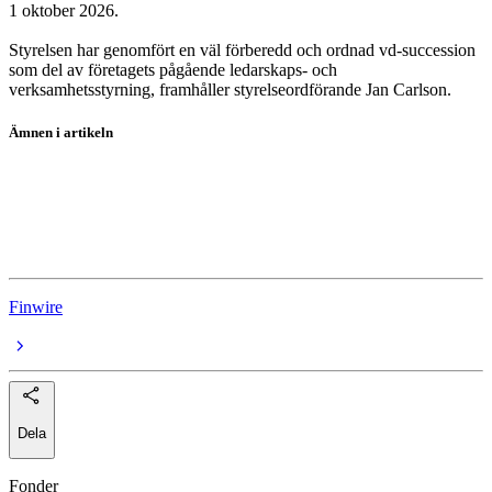
1 oktober 2026.
Styrelsen har genomfört en väl förberedd och ordnad vd-succession
som del av företagets pågående ledarskaps- och
verksamhetsstyrning, framhåller styrelseordförande Jan Carlson.
Ämnen i artikeln
Ericsson A
Ericsson
Ericsson
Finwire
Dela
Fonder