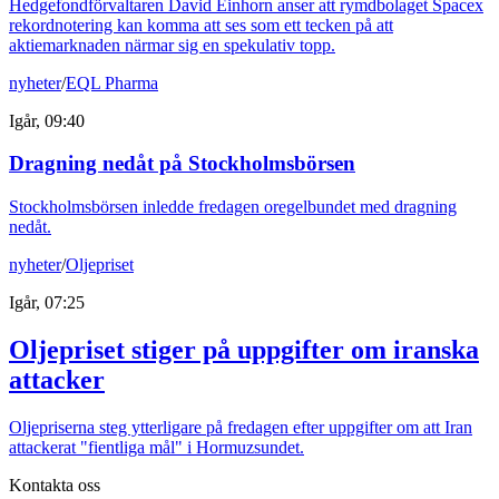
Hedgefondförvaltaren David Einhorn anser att rymdbolaget Spacex
rekordnotering kan komma att ses som ett tecken på att
aktiemarknaden närmar sig en spekulativ topp.
nyheter
/
EQL Pharma
Igår, 09:40
Dragning nedåt på Stockholmsbörsen
Stockholmsbörsen inledde fredagen oregelbundet med dragning
nedåt.
nyheter
/
Oljepriset
Igår, 07:25
Oljepriset stiger på uppgifter om iranska
attacker
Oljepriserna steg ytterligare på fredagen efter uppgifter om att Iran
attackerat "fientliga mål" i Hormuzsundet.
Kontakta oss