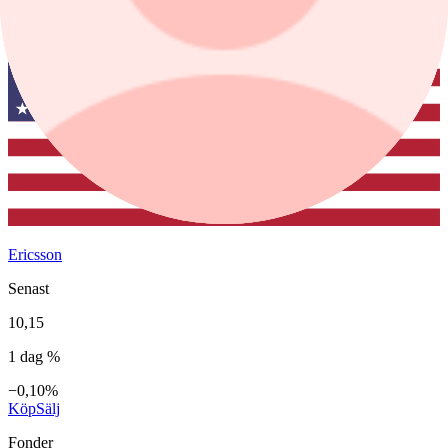
Ericsson
Senast
10,15
1 dag %
−0,10%
Köp
Sälj
Fonder