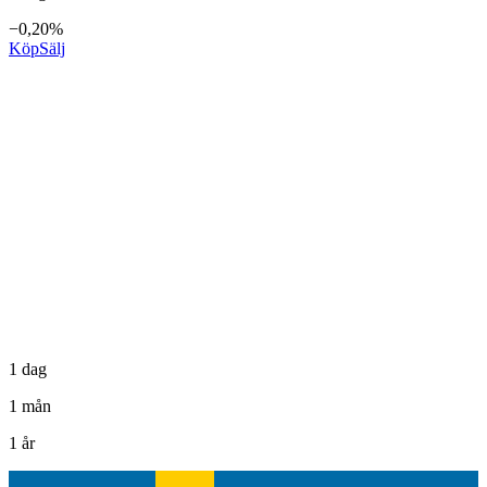
−0,20%
Köp
Sälj
1 dag
1 mån
1 år