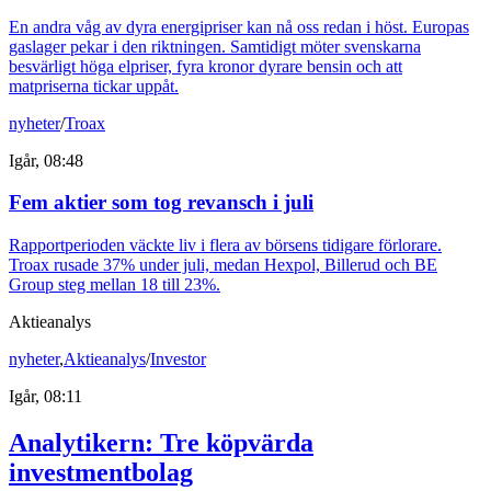
En andra våg av dyra energipriser kan nå oss redan i höst. Europas
gaslager pekar i den riktningen. Samtidigt möter svenskarna
besvärligt höga elpriser, fyra kronor dyrare bensin och att
matpriserna tickar uppåt.
nyheter
/
Troax
Igår, 08:48
Fem aktier som tog revansch i juli
Rapportperioden väckte liv i flera av börsens tidigare förlorare.
Troax rusade 37% under juli, medan Hexpol, Billerud och BE
Group steg mellan 18 till 23%.
Aktieanalys
nyheter
,
Aktieanalys
/
Investor
Igår, 08:11
Analytikern: Tre köpvärda
investmentbolag