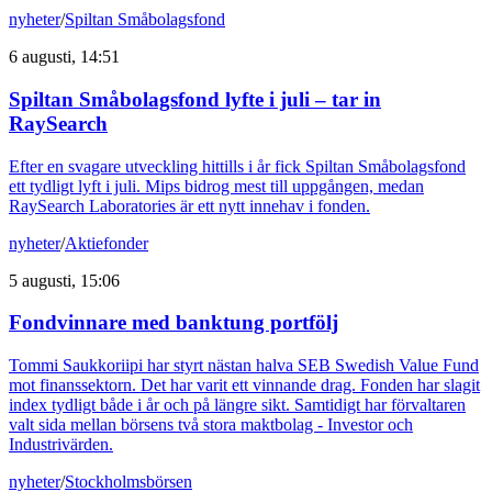
nyheter
/
Spiltan Småbolagsfond
6 augusti, 14:51
Spiltan Småbolagsfond lyfte i juli – tar in
RaySearch
Efter en svagare utveckling hittills i år fick Spiltan Småbolagsfond
ett tydligt lyft i juli. Mips bidrog mest till uppgången, medan
RaySearch Laboratories är ett nytt innehav i fonden.
nyheter
/
Aktiefonder
5 augusti, 15:06
Fondvinnare med banktung portfölj
Tommi Saukkoriipi har styrt nästan halva SEB Swedish Value Fund
mot finanssektorn. Det har varit ett vinnande drag. Fonden har slagit
index tydligt både i år och på längre sikt. Samtidigt har förvaltaren
valt sida mellan börsens två stora maktbolag - Investor och
Industrivärden.
nyheter
/
Stockholmsbörsen