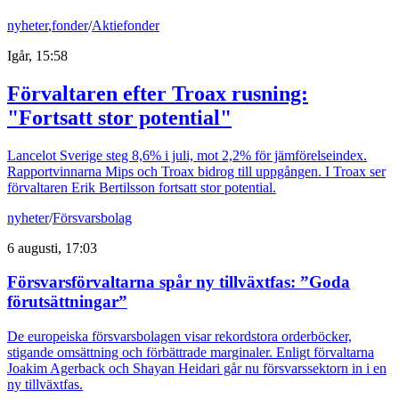
nyheter
,
fonder
/
Aktiefonder
Igår, 15:58
Förvaltaren efter Troax rusning:
"Fortsatt stor potential"
Lancelot Sverige steg 8,6% i juli, mot 2,2% för jämförelseindex.
Rapportvinnarna Mips och Troax bidrog till uppgången. I Troax ser
förvaltaren Erik Bertilsson fortsatt stor potential.
nyheter
/
Försvarsbolag
6 augusti, 17:03
Försvarsförvaltarna spår ny tillväxtfas: ”Goda
förutsättningar”
De europeiska försvarsbolagen visar rekordstora orderböcker,
stigande omsättning och förbättrade marginaler. Enligt förvaltarna
Joakim Agerback och Shayan Heidari går nu försvarssektorn in i en
ny tillväxtfas.