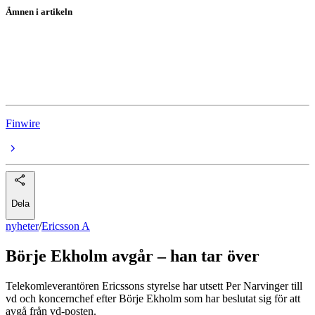
Ämnen i artikeln
Ericsson A
Ericsson
Ericsson
Finwire
Dela
nyheter
/
Ericsson A
Börje Ekholm avgår – han tar över
Telekomleverantören Ericssons styrelse har utsett Per Narvinger till
vd och koncernchef efter Börje Ekholm som har beslutat sig för att
avgå från vd-posten.