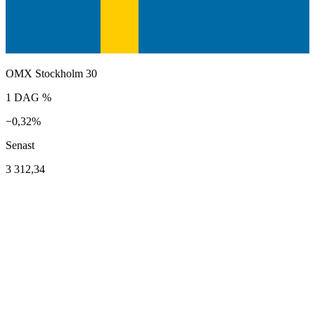
OMX Stockholm 30
1 DAG %
−0,32%
Senast
3 312,34