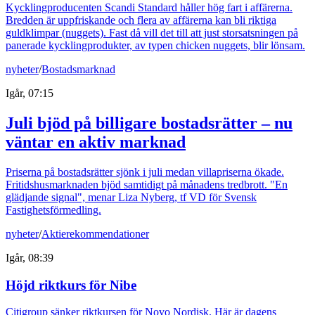
Kycklingproducenten Scandi Standard håller hög fart i affärerna.
Bredden är uppfriskande och flera av affärerna kan bli riktiga
guldklimpar (nuggets). Fast då vill det till att just storsatsningen på
panerade kycklingprodukter, av typen chicken nuggets, blir lönsam.
nyheter
/
Bostadsmarknad
Igår, 07:15
Juli bjöd på billigare bostadsrätter – nu
väntar en aktiv marknad
Priserna på bostadsrätter sjönk i juli medan villapriserna ökade.
Fritidshusmarknaden bjöd samtidigt på månadens tredbrott. "En
glädjande signal", menar Liza Nyberg, tf VD för Svensk
Fastighetsförmedling.
nyheter
/
Aktierekommendationer
Igår, 08:39
Höjd riktkurs för Nibe
Citigroup sänker riktkursen för Novo Nordisk. Här är dagens