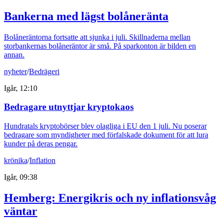
Bankerna med lägst bolåneränta
Bolåneräntorna fortsatte att sjunka i juli. Skillnaderna mellan
storbankernas bolåneräntor är små. På sparkonton är bilden en
annan.
nyheter
/
Bedrägeri
Igår, 12:10
Bedragare utnyttjar kryptokaos
Hundratals kryptobörser blev olagliga i EU den 1 juli. Nu poserar
bedragare som myndigheter med förfalskade dokument för att lura
kunder på deras pengar.
krönika
/
Inflation
Igår, 09:38
Hemberg: Energikris och ny inflationsvåg
väntar