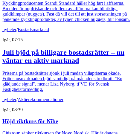
Kycklingproducenten Scandi Standard håller hög fart i affärerna.
Bredden är uppfriskande och flera av affärerna kan bli riktiga
guldklimpar (nuggets). Fast då vill det till att just storsatsningen på
panerade kycklingprodukter, av typen chicken nuggets, blir lönsam.
nyheter
/
Bostadsmarknad
Igår, 07:15
Juli bjöd på billigare bostadsrätter – nu
väntar en aktiv marknad
Priserna på bostadsrätter sjönk i juli medan villapriserna ökade.
Fritidshusmarknaden bjöd samtidigt på månadens tredbrott. "En
glädjande signal", menar Liza Nyberg, tf VD för Svensk
Fastighetsförmedling.
nyheter
/
Aktierekommendationer
Igår, 08:39
Höjd riktkurs för Nibe
Citigroup sänker riktkursen för Novo Nordisk. Här är dagens