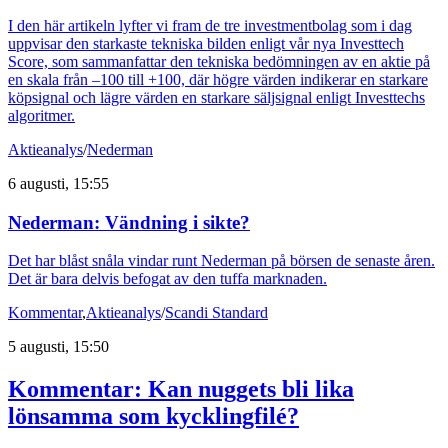
I den här artikeln lyfter vi fram de tre investmentbolag som i dag
uppvisar den starkaste tekniska bilden enligt vår nya Investtech
Score, som sammanfattar den tekniska bedömningen av en aktie på
en skala från –100 till +100, där högre värden indikerar en starkare
köpsignal och lägre värden en starkare säljsignal enligt Investtechs
algoritmer.
Aktieanalys
/
Nederman
6 augusti, 15:55
Nederman: Vändning i sikte?
Det har blåst snåla vindar runt Nederman på börsen de senaste åren.
Det är bara delvis befogat av den tuffa marknaden.
Kommentar
,
Aktieanalys
/
Scandi Standard
5 augusti, 15:50
Kommentar: Kan nuggets bli lika
lönsamma som kycklingfilé?