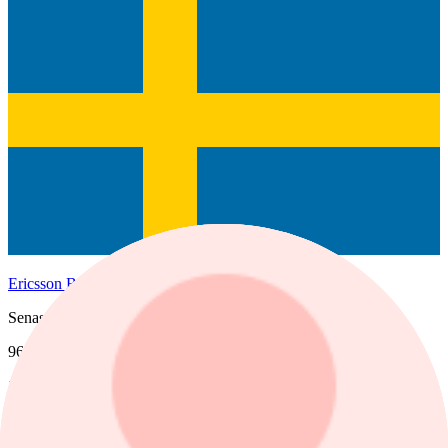
Ericsson B
Senast
96,70
1 dag %
−0,49%
Köp
Sälj