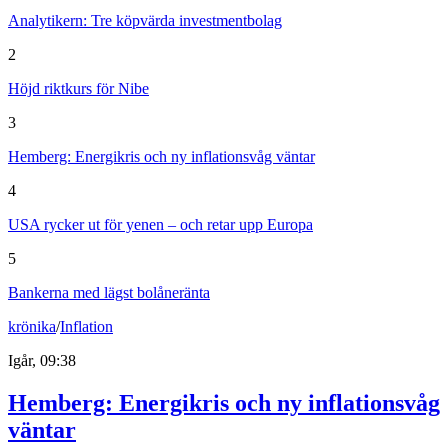
Analytikern: Tre köpvärda investmentbolag
2
Höjd riktkurs för Nibe
3
Hemberg: Energikris och ny inflationsvåg väntar
4
USA rycker ut för yenen – och retar upp Europa
5
Bankerna med lägst bolåneränta
krönika
/
Inflation
Igår, 09:38
Hemberg: Energikris och ny inflationsvåg
väntar