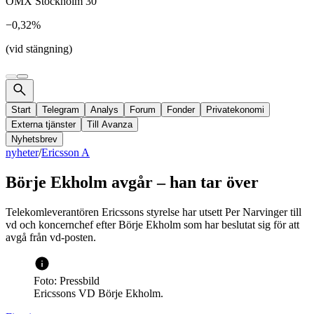
OMX Stockholm 30
−0,32%
(vid stängning)
Start
Telegram
Analys
Forum
Fonder
Privatekonomi
Externa tjänster
Till Avanza
Nyhetsbrev
nyheter
/
Ericsson A
Börje Ekholm avgår – han tar över
Telekomleverantören Ericssons styrelse har utsett Per Narvinger till
vd och koncernchef efter Börje Ekholm som har beslutat sig för att
avgå från vd-posten.
Foto: Pressbild
Ericssons VD Börje Ekholm.