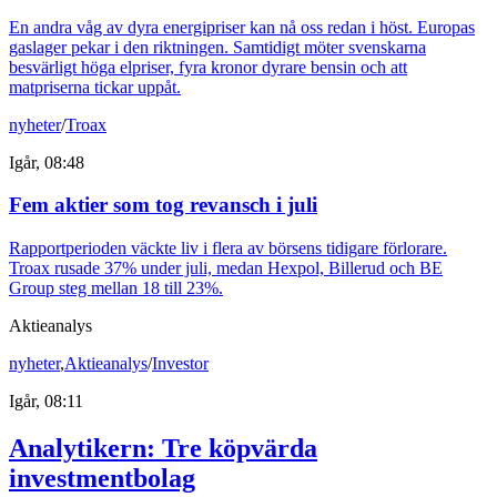
En andra våg av dyra energipriser kan nå oss redan i höst. Europas
gaslager pekar i den riktningen. Samtidigt möter svenskarna
besvärligt höga elpriser, fyra kronor dyrare bensin och att
matpriserna tickar uppåt.
nyheter
/
Troax
Igår, 08:48
Fem aktier som tog revansch i juli
Rapportperioden väckte liv i flera av börsens tidigare förlorare.
Troax rusade 37% under juli, medan Hexpol, Billerud och BE
Group steg mellan 18 till 23%.
Aktieanalys
nyheter
,
Aktieanalys
/
Investor
Igår, 08:11
Analytikern: Tre köpvärda
investmentbolag