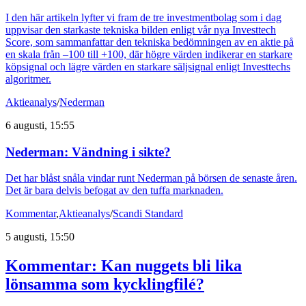
I den här artikeln lyfter vi fram de tre investmentbolag som i dag
uppvisar den starkaste tekniska bilden enligt vår nya Investtech
Score, som sammanfattar den tekniska bedömningen av en aktie på
en skala från –100 till +100, där högre värden indikerar en starkare
köpsignal och lägre värden en starkare säljsignal enligt Investtechs
algoritmer.
Aktieanalys
/
Nederman
6 augusti, 15:55
Nederman: Vändning i sikte?
Det har blåst snåla vindar runt Nederman på börsen de senaste åren.
Det är bara delvis befogat av den tuffa marknaden.
Kommentar
,
Aktieanalys
/
Scandi Standard
5 augusti, 15:50
Kommentar: Kan nuggets bli lika
lönsamma som kycklingfilé?