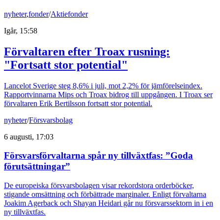
nyheter
,
fonder
/
Aktiefonder
Igår, 15:58
Förvaltaren efter Troax rusning:
"Fortsatt stor potential"
Lancelot Sverige steg 8,6% i juli, mot 2,2% för jämförelseindex.
Rapportvinnarna Mips och Troax bidrog till uppgången. I Troax ser
förvaltaren Erik Bertilsson fortsatt stor potential.
nyheter
/
Försvarsbolag
6 augusti, 17:03
Försvarsförvaltarna spår ny tillväxtfas: ”Goda
förutsättningar”
De europeiska försvarsbolagen visar rekordstora orderböcker,
stigande omsättning och förbättrade marginaler. Enligt förvaltarna
Joakim Agerback och Shayan Heidari går nu försvarssektorn in i en
ny tillväxtfas.