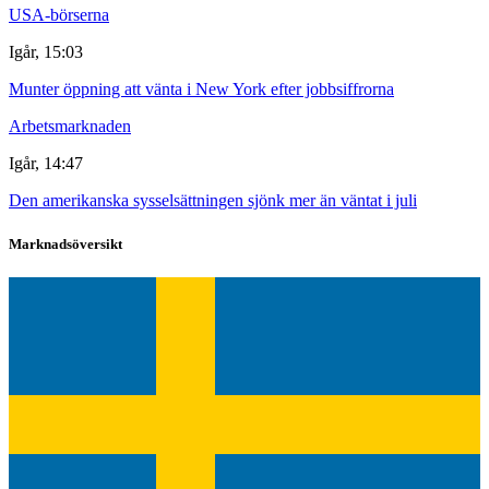
USA-börserna
Igår, 15:03
Munter öppning att vänta i New York efter jobbsiffrorna
Arbetsmarknaden
Igår, 14:47
Den amerikanska sysselsättningen sjönk mer än väntat i juli
Marknadsöversikt