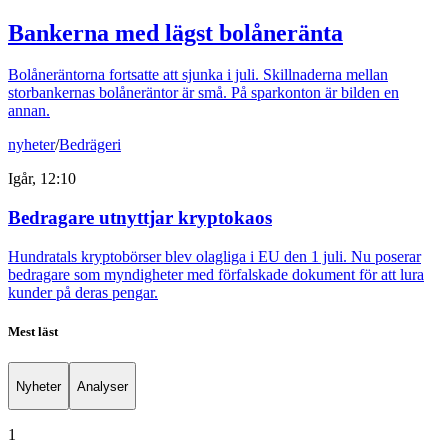
Bankerna med lägst bolåneränta
Bolåneräntorna fortsatte att sjunka i juli. Skillnaderna mellan
storbankernas bolåneräntor är små. På sparkonton är bilden en
annan.
nyheter
/
Bedrägeri
Igår, 12:10
Bedragare utnyttjar kryptokaos
Hundratals kryptobörser blev olagliga i EU den 1 juli. Nu poserar
bedragare som myndigheter med förfalskade dokument för att lura
kunder på deras pengar.
Mest läst
Nyheter
Analyser
1