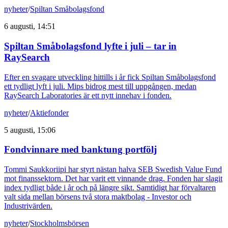
nyheter
/
Spiltan Småbolagsfond
6 augusti, 14:51
Spiltan Småbolagsfond lyfte i juli – tar in
RaySearch
Efter en svagare utveckling hittills i år fick Spiltan Småbolagsfond
ett tydligt lyft i juli. Mips bidrog mest till uppgången, medan
RaySearch Laboratories är ett nytt innehav i fonden.
nyheter
/
Aktiefonder
5 augusti, 15:06
Fondvinnare med banktung portfölj
Tommi Saukkoriipi har styrt nästan halva SEB Swedish Value Fund
mot finanssektorn. Det har varit ett vinnande drag. Fonden har slagit
index tydligt både i år och på längre sikt. Samtidigt har förvaltaren
valt sida mellan börsens två stora maktbolag - Investor och
Industrivärden.
nyheter
/
Stockholmsbörsen