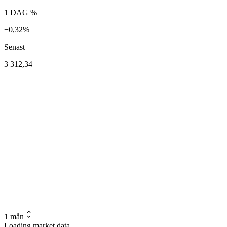
1 DAG %
−0,32%
Senast
3 312,34
1 mån
Loading market data...