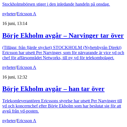
Stockholmsbörsen stiger i den inledande handeln på onsdag.
nyheter
/
Ericsson A
16 juni, 13:14
Börje Ekholm avgår – Narvinger tar över
(Tillägg: från fjärde stycket) STOCKHOLM (Nyhetsbyrån Direkt)
Ericsson har utsett Per Narvinger, som för närvarande är vice vd och
chef för affärsområdet Networks, till ny vd för telekombolaget.
nyheter
/
Ericsson A
16 juni, 12:32
Börje Ekholm avgår – han tar över
Telekomleverantören Ericssons styrelse har utsett Per Narvinger till
vd och koncernchef efter Börje Ekholm som har beslutat sig för att
avgå från vd-posten.
nyheter
/
Ericsson A