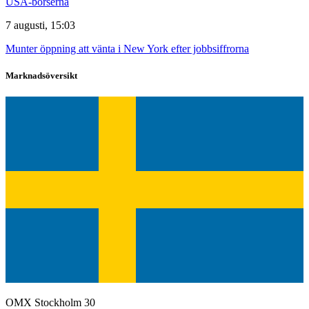
USA-börserna
7 augusti, 15:03
Munter öppning att vänta i New York efter jobbsiffrorna
Marknadsöversikt
OMX Stockholm 30