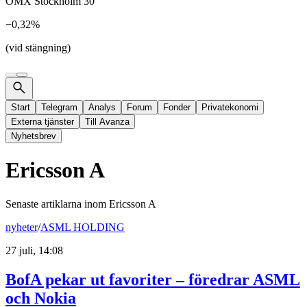
OMX Stockholm 30
−0,32%
(vid stängning)
Start
Telegram
Analys
Forum
Fonder
Privatekonomi
Externa tjänster
Till Avanza
Nyhetsbrev
Ericsson A
Senaste artiklarna inom
Ericsson A
nyheter
/
ASML HOLDING
27 juli, 14:08
BofA pekar ut favoriter – föredrar ASML
och Nokia