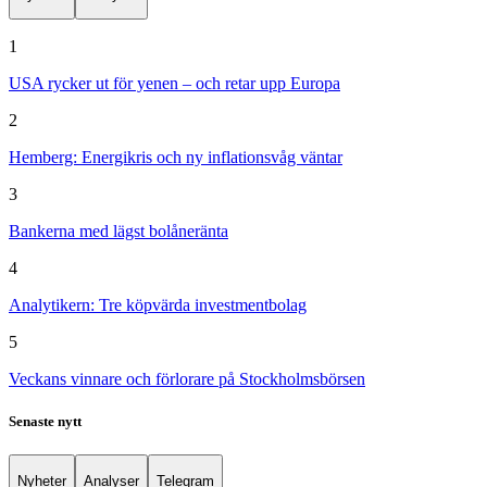
1
USA rycker ut för yenen – och retar upp Europa
2
Hemberg: Energikris och ny inflationsvåg väntar
3
Bankerna med lägst bolåneränta
4
Analytikern: Tre köpvärda investmentbolag
5
Veckans vinnare och förlorare på Stockholmsbörsen
Senaste nytt
Nyheter
Analyser
Telegram