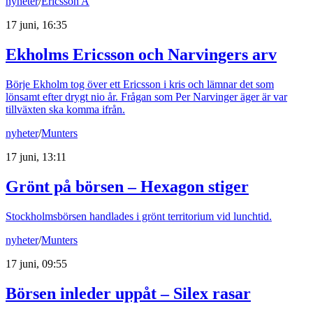
nyheter
/
Ericsson A
17 juni, 16:35
Ekholms Ericsson och Narvingers arv
Börje Ekholm tog över ett Ericsson i kris och lämnar det som
lönsamt efter drygt nio år. Frågan som Per Narvinger äger är var
tillväxten ska komma ifrån.
nyheter
/
Munters
17 juni, 13:11
Grönt på börsen – Hexagon stiger
Stockholmsbörsen handlades i grönt territorium vid lunchtid.
nyheter
/
Munters
17 juni, 09:55
Börsen inleder uppåt – Silex rasar