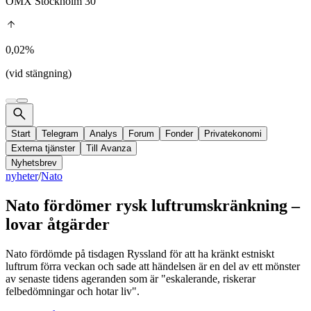
OMX Stockholm 30
0,02%
(vid stängning)
Start
Telegram
Analys
Forum
Fonder
Privatekonomi
Externa tjänster
Till Avanza
Nyhetsbrev
nyheter
/
Nato
Nato fördömer rysk luftrumskränkning –
lovar åtgärder
Nato fördömde på tisdagen Ryssland för att ha kränkt estniskt
luftrum förra veckan och sade att händelsen är en del av ett mönster
av senaste tidens ageranden som är "eskalerande, riskerar
felbedömningar och hotar liv".