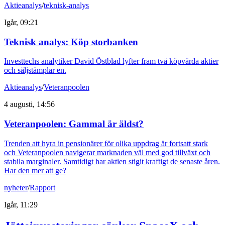
Aktieanalys
/
teknisk-analys
Igår, 09:21
Teknisk analys: Köp storbanken
Investtechs analytiker David Östblad lyfter fram två köpvärda aktier
och säljstämplar en.
Aktieanalys
/
Veteranpoolen
4 augusti, 14:56
Veteranpoolen: Gammal är äldst?
Trenden att hyra in pensionärer för olika uppdrag är fortsatt stark
och Veteranpoolen navigerar marknaden väl med god tillväxt och
stabila marginaler. Samtidigt har aktien stigit kraftigt de senaste åren.
Har den mer att ge?
nyheter
/
Rapport
Igår, 11:29