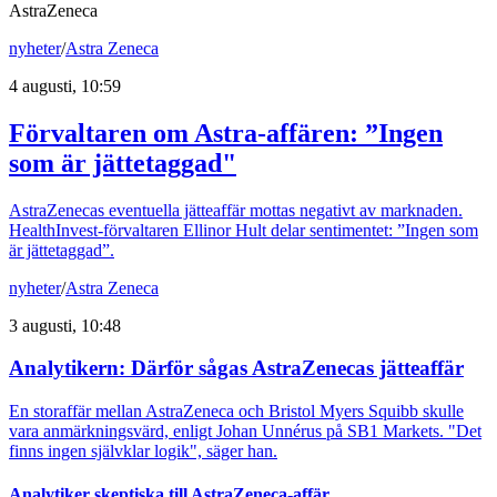
AstraZeneca
nyheter
/
Astra Zeneca
4 augusti, 10:59
Förvaltaren om Astra-affären: ”Ingen
som är jättetaggad"
AstraZenecas eventuella jätteaffär mottas negativt av marknaden.
HealthInvest-förvaltaren Ellinor Hult delar sentimentet: ”Ingen som
är jättetaggad”.
nyheter
/
Astra Zeneca
3 augusti, 10:48
Analytikern: Därför sågas AstraZenecas jätteaffär
En storaffär mellan AstraZeneca och Bristol Myers Squibb skulle
vara anmärkningsvärd, enligt Johan Unnérus på SB1 Markets. "Det
finns ingen självklar logik", säger han.
Analytiker skeptiska till AstraZeneca-affär