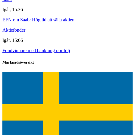
Igår, 15:36
EFN om Saab: Hög tid att sälja aktien
Aktiefonder
Igår, 15:06
Fondvinnare med banktung portfölj
Marknadsöversikt