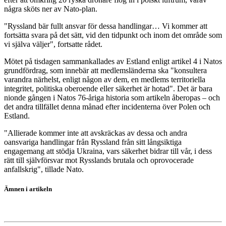
några sköts ner av Nato-plan.
"Ryssland bär fullt ansvar för dessa handlingar… Vi kommer att
fortsätta svara på det sätt, vid den tidpunkt och inom det område som
vi själva väljer", fortsatte rådet.
Mötet på tisdagen sammankallades av Estland enligt artikel 4 i Natos
grundfördrag, som innebär att medlemsländerna ska "konsultera
varandra närhelst, enligt någon av dem, en medlems territoriella
integritet, politiska oberoende eller säkerhet är hotad". Det är bara
nionde gången i Natos 76-åriga historia som artikeln åberopas – och
det andra tillfället denna månad efter incidenterna över Polen och
Estland.
"Allierade kommer inte att avskräckas av dessa och andra
oansvariga handlingar från Ryssland från sitt långsiktiga
engagemang att stödja Ukraina, vars säkerhet bidrar till vår, i dess
rätt till självförsvar mot Rysslands brutala och oprovocerade
anfallskrig", tillade Nato.
Ämnen i artikeln
Nato