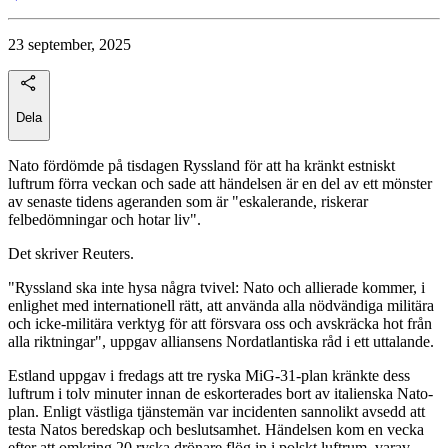
23 september, 2025
Dela
Nato fördömde på tisdagen Ryssland för att ha kränkt estniskt
luftrum förra veckan och sade att händelsen är en del av ett mönster
av senaste tidens ageranden som är "eskalerande, riskerar
felbedömningar och hotar liv".
Det skriver Reuters.
"Ryssland ska inte hysa några tvivel: Nato och allierade kommer, i
enlighet med internationell rätt, att använda alla nödvändiga militära
och icke-militära verktyg för att försvara oss och avskräcka hot från
alla riktningar", uppgav alliansens Nordatlantiska råd i ett uttalande.
Estland uppgav i fredags att tre ryska MiG-31-plan kränkte dess
luftrum i tolv minuter innan de eskorterades bort av italienska Nato-
plan. Enligt västliga tjänstemän var incidenten sannolikt avsedd att
testa Natos beredskap och beslutsamhet. Händelsen kom en vecka
efter att omkring 20 ryska drönare flög in i polskt luftrum, varav