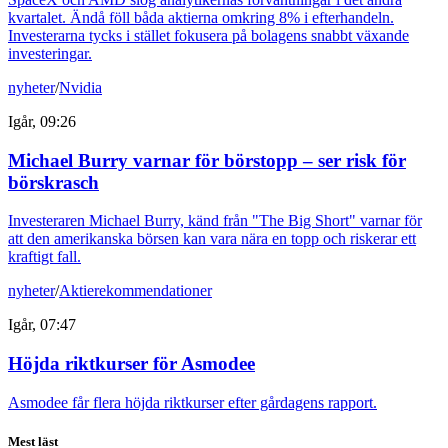
kvartalet. Ändå föll båda aktierna omkring 8% i efterhandeln.
Investerarna tycks i stället fokusera på bolagens snabbt växande
investeringar.
nyheter
/
Nvidia
Igår, 09:26
Michael Burry varnar för börstopp – ser risk för
börskrasch
Investeraren Michael Burry, känd från "The Big Short" varnar för
att den amerikanska börsen kan vara nära en topp och riskerar ett
kraftigt fall.
nyheter
/
Aktierekommendationer
Igår, 07:47
Höjda riktkurser för Asmodee
Asmodee får flera höjda riktkurser efter gårdagens rapport.
Mest läst