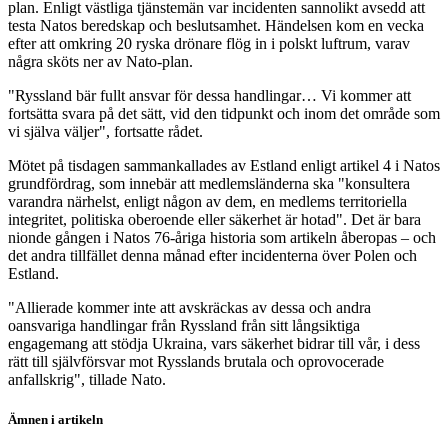
plan. Enligt västliga tjänstemän var incidenten sannolikt avsedd att
testa Natos beredskap och beslutsamhet. Händelsen kom en vecka
efter att omkring 20 ryska drönare flög in i polskt luftrum, varav
några sköts ner av Nato-plan.
"Ryssland bär fullt ansvar för dessa handlingar… Vi kommer att
fortsätta svara på det sätt, vid den tidpunkt och inom det område som
vi själva väljer", fortsatte rådet.
Mötet på tisdagen sammankallades av Estland enligt artikel 4 i Natos
grundfördrag, som innebär att medlemsländerna ska "konsultera
varandra närhelst, enligt någon av dem, en medlems territoriella
integritet, politiska oberoende eller säkerhet är hotad". Det är bara
nionde gången i Natos 76-åriga historia som artikeln åberopas – och
det andra tillfället denna månad efter incidenterna över Polen och
Estland.
"Allierade kommer inte att avskräckas av dessa och andra
oansvariga handlingar från Ryssland från sitt långsiktiga
engagemang att stödja Ukraina, vars säkerhet bidrar till vår, i dess
rätt till självförsvar mot Rysslands brutala och oprovocerade
anfallskrig", tillade Nato.
Ämnen i artikeln
Nato