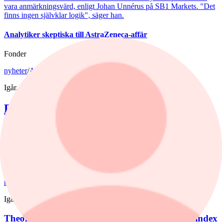
vara anmärkningsvärd, enligt Johan Unnérus på SB1 Markets. "Det
finns ingen självklar logik", säger han.
Analytiker skeptiska till AstraZeneca-affär
Fonder
nyheter
/
Aktiefonder
Igår, 15:06
Fondvinnare med banktung portfölj
Tommi Saukkoriipi har styrt nästan halva SEB Swedish Value Fund
mot finanssektorn. Det har varit ett vinnande drag. Fonden har slagit
index tydligt både i år och på längre sikt. Samtidigt har förvaltaren
valt sida mellan börsens två stora maktbolag - Investor och
Industrivärden.
nyheter
/
Aktiefonder
Igår, 10:42
Theorells revansch – småbolagsfonden kör om index