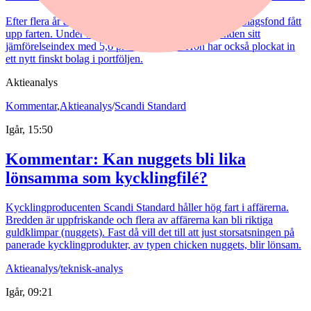
Efter flera år av motvind har Henrietta Theorells småbolagsfond fått
upp farten. Under årets första sex månader slog fonden sitt
jämförelseindex med 5,6 procentenheter. Hon har också plockat in
ett nytt finskt bolag i portföljen.
Aktieanalys
Kommentar
,
Aktieanalys
/
Scandi Standard
Igår, 15:50
Kommentar: Kan nuggets bli lika
lönsamma som kycklingfilé?
Kycklingproducenten Scandi Standard håller hög fart i affärerna.
Bredden är uppfriskande och flera av affärerna kan bli riktiga
guldklimpar (nuggets). Fast då vill det till att just storsatsningen på
panerade kycklingprodukter, av typen chicken nuggets, blir lönsam.
Aktieanalys
/
teknisk-analys
Igår, 09:21