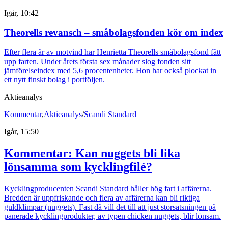
Igår, 10:42
Theorells revansch – småbolagsfonden kör om index
Efter flera år av motvind har Henrietta Theorells småbolagsfond fått
upp farten. Under årets första sex månader slog fonden sitt
jämförelseindex med 5,6 procentenheter. Hon har också plockat in
ett nytt finskt bolag i portföljen.
Aktieanalys
Kommentar
,
Aktieanalys
/
Scandi Standard
Igår, 15:50
Kommentar: Kan nuggets bli lika
lönsamma som kycklingfilé?
Kycklingproducenten Scandi Standard håller hög fart i affärerna.
Bredden är uppfriskande och flera av affärerna kan bli riktiga
guldklimpar (nuggets). Fast då vill det till att just storsatsningen på
panerade kycklingprodukter, av typen chicken nuggets, blir lönsam.