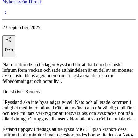
Nyhetsbyrån Direkt
23 september, 2025
Dela
Nato fördömde på tisdagen Ryssland för att ha kränkt estniskt
luftrum förra veckan och sade att händelsen är en del av ett mönster
av senaste tidens ageranden som är "eskalerande, riskerar
felbedömningar och hotar liv".
Det skriver Reuters.
"Ryssland ska inte hysa några tvivel: Nato och allierade kommer, i
enlighet med internationell rätt, att använda alla nödvändiga militära
och icke-militära verktyg för att försvara oss och avskräcka hot från
alla riktningar", uppgav alliansens Nordatlantiska råd i ett uttalande.
Estland uppgav i fredags att tre ryska MiG-31-plan kränkte dess
luftrum i tolv minuter innan de eskorterades bort av italienska Nato-