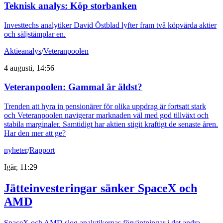
Teknisk analys: Köp storbanken
Investtechs analytiker David Östblad lyfter fram två köpvärda aktier
och säljstämplar en.
Aktieanalys
/
Veteranpoolen
4 augusti, 14:56
Veteranpoolen: Gammal är äldst?
Trenden att hyra in pensionärer för olika uppdrag är fortsatt stark
och Veteranpoolen navigerar marknaden väl med god tillväxt och
stabila marginaler. Samtidigt har aktien stigit kraftigt de senaste åren.
Har den mer att ge?
nyheter
/
Rapport
Igår, 11:29
Jätteinvesteringar sänker SpaceX och
AMD
SpaceX och AMD slog analytikernas förväntningar i det andra