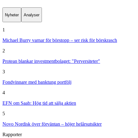
Nyheter
Analyser
1
Michael Burry varnar för börstopp – ser risk för börskrasch
2
Protean blankar investmentbolaget: "Perversiteter"
3
Fondvinnare med banktung portfölj
4
EFN om Saab: Hög tid att sälja aktien
5
Novo Nordisk över förväntan – höjer helårsutsikter
Rapporter