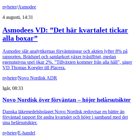
nyheter
/
Asmodee
4 augusti, 14:31
Asmodees VD: ”Det här kvartalet tickar
alla boxar”
Asmodee slår analytikernas förväntningar och aktien lyfter 8% på
rapporten. Brädspel och samlarkort växer tvåsiffrigt, medan
egenutgivna spel ökar 2%. ”Tillväxten kommer från alla håll”, säger
VD Thomas Koegler till Placera.
nyheter
/
Novo Nordisk ADR
Igår, 08:33
Novo Nordisk över förväntan – höjer helårsutsikter
Danska läkemedelsbolaget Novo Nordisk redovisar en bättre än
förväntad rapport för andra kvartalet och höjer i samband med det
sina helårsutsikter.
nyheter
/
E-handel