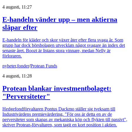
4 augusti, 11:27
E-handeln vänder upp – men aktierna
släpar efter
E-handeln för kläder och skor växer åter efter flera svaga år. Som
grupp har dock börsbolagen utvecklats något svagare än index det
senaste året. Boozt är listans stora vinnare, medan Nelly är
förloraren.
nyheter
,
fonder
/
Protean Funds
4 augusti, 11:28
Protean blankar investmentbolaget:
"Perversiteter"
Hedgefondförvaltaren Pontus Dackmo ställer sig tveksam till
Industrivärdens premievärdering. "För oss är detta en av de
perversiteter som skapas av mekaniska köp och flykten till passivt",
skriver Protean-förvaltaren, som tagit en kort position i aktien.