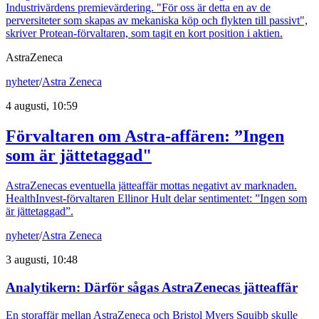
Industrivärdens premievärdering. "För oss är detta en av de
perversiteter som skapas av mekaniska köp och flykten till passivt",
skriver Protean-förvaltaren, som tagit en kort position i aktien.
AstraZeneca
nyheter
/
Astra Zeneca
4 augusti, 10:59
Förvaltaren om Astra-affären: ”Ingen
som är jättetaggad"
AstraZenecas eventuella jätteaffär mottas negativt av marknaden.
HealthInvest-förvaltaren Ellinor Hult delar sentimentet: ”Ingen som
är jättetaggad”.
nyheter
/
Astra Zeneca
3 augusti, 10:48
Analytikern: Därför sågas AstraZenecas jätteaffär
En storaffär mellan AstraZeneca och Bristol Myers Squibb skulle