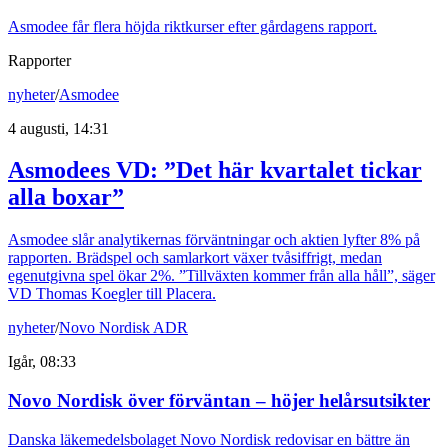
Asmodee får flera höjda riktkurser efter gårdagens rapport.
Rapporter
nyheter
/
Asmodee
4 augusti, 14:31
Asmodees VD: ”Det här kvartalet tickar
alla boxar”
Asmodee slår analytikernas förväntningar och aktien lyfter 8% på
rapporten. Brädspel och samlarkort växer tvåsiffrigt, medan
egenutgivna spel ökar 2%. ”Tillväxten kommer från alla håll”, säger
VD Thomas Koegler till Placera.
nyheter
/
Novo Nordisk ADR
Igår, 08:33
Novo Nordisk över förväntan – höjer helårsutsikter
Danska läkemedelsbolaget Novo Nordisk redovisar en bättre än