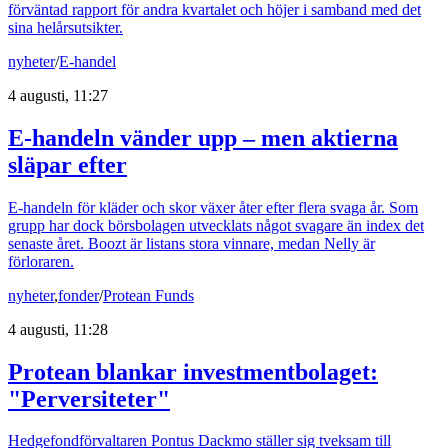
förväntad rapport för andra kvartalet och höjer i samband med det
sina helårsutsikter.
nyheter
/
E-handel
4 augusti, 11:27
E-handeln vänder upp – men aktierna
släpar efter
E-handeln för kläder och skor växer åter efter flera svaga år. Som
grupp har dock börsbolagen utvecklats något svagare än index det
senaste året. Boozt är listans stora vinnare, medan Nelly är
förloraren.
nyheter
,
fonder
/
Protean Funds
4 augusti, 11:28
Protean blankar investmentbolaget:
"Perversiteter"
Hedgefondförvaltaren Pontus Dackmo ställer sig tveksam till