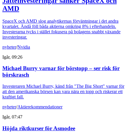
Jätteinvesteringar sänker SpaceX och
AMD
SpaceX och AMD slog analytikernas förväntningar i det andra
kvartalet. Ändå föll båda aktierna omkring 8% i efterhandeln.
Investerarna tycks i stället fokusera på bolagens snabbt växande
investeringar.
nyheter
/
Nvidia
Igår, 09:26
Michael Burry varnar för börstopp – ser risk för
börskrasch
Investeraren Michael Burry, känd från "The Big Short" varnar för
att den amerikanska börsen kan vara nära en topp och riskerar ett
kraftigt fall.
nyheter
/
Aktierekommendationer
Igår, 07:47
Höjda riktkurser för Asmodee