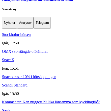
Senaste nytt
Nyheter
Analyser
Telegram
Stockholmsbörsen
Igår, 17:50
OMXS30 stängde oförändrat
SpaceX
Igår, 15:51
Spacex rasar 10% i börsöppningen
Scandi Standard
Igår, 15:50
Kommentar: Kan nuggets bli lika lönsamma som kycklingfilé?
Saab