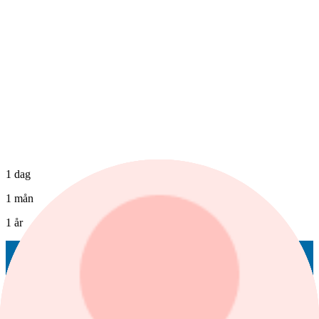
1 dag
1 mån
1 år