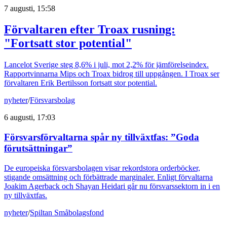
7 augusti, 15:58
Förvaltaren efter Troax rusning:
"Fortsatt stor potential"
Lancelot Sverige steg 8,6% i juli, mot 2,2% för jämförelseindex.
Rapportvinnarna Mips och Troax bidrog till uppgången. I Troax ser
förvaltaren Erik Bertilsson fortsatt stor potential.
nyheter
/
Försvarsbolag
6 augusti, 17:03
Försvarsförvaltarna spår ny tillväxtfas: ”Goda
förutsättningar”
De europeiska försvarsbolagen visar rekordstora orderböcker,
stigande omsättning och förbättrade marginaler. Enligt förvaltarna
Joakim Agerback och Shayan Heidari går nu försvarssektorn in i en
ny tillväxtfas.
nyheter
/
Spiltan Småbolagsfond