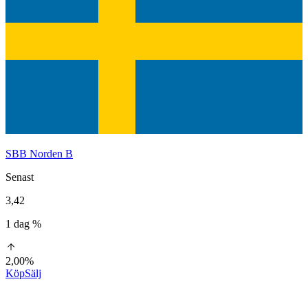
SBB Norden B
Senast
3,42
1 dag %
2,00%
Köp
Sälj