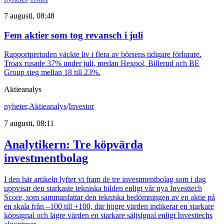
7 augusti, 08:48
Fem aktier som tog revansch i juli
Rapportperioden väckte liv i flera av börsens tidigare förlorare.
Troax rusade 37% under juli, medan Hexpol, Billerud och BE
Group steg mellan 18 till 23%.
Aktieanalys
nyheter
,
Aktieanalys
/
Investor
7 augusti, 08:11
Analytikern: Tre köpvärda
investmentbolag
I den här artikeln lyfter vi fram de tre investmentbolag som i dag
uppvisar den starkaste tekniska bilden enligt vår nya Investtech
Score, som sammanfattar den tekniska bedömningen av en aktie på
en skala från –100 till +100, där högre värden indikerar en starkare
köpsignal och lägre värden en starkare säljsignal enligt Investtechs