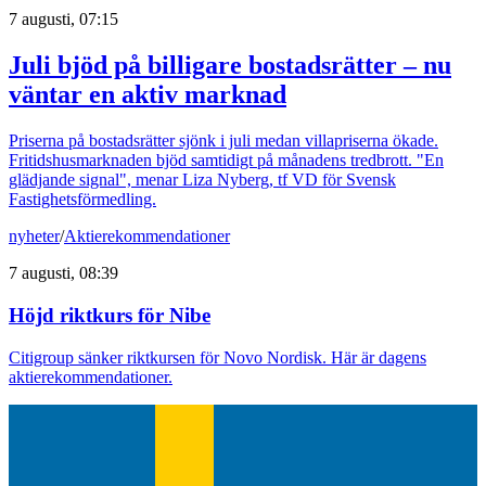
7 augusti, 07:15
Juli bjöd på billigare bostadsrätter – nu
väntar en aktiv marknad
Priserna på bostadsrätter sjönk i juli medan villapriserna ökade.
Fritidshusmarknaden bjöd samtidigt på månadens tredbrott. "En
glädjande signal", menar Liza Nyberg, tf VD för Svensk
Fastighetsförmedling.
nyheter
/
Aktierekommendationer
7 augusti, 08:39
Höjd riktkurs för Nibe
Citigroup sänker riktkursen för Novo Nordisk. Här är dagens
aktierekommendationer.