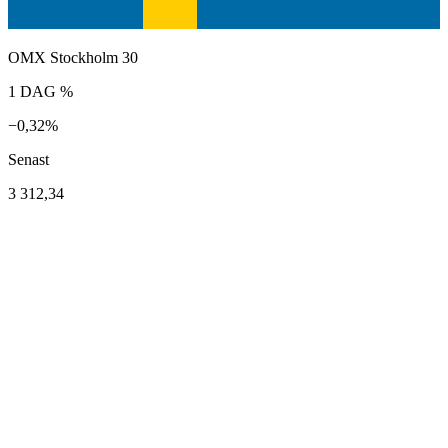
OMX Stockholm 30
1 DAG %
−0,32%
Senast
3 312,34