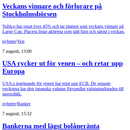
Veckans vinnare och förlorare på
Stockholmsbörsen
Yubico har rusat över 45% och tar platsen som veckans vinnare på
Large Cap. Placera listar aktierna som gått bäst och sämst i veckan.
nyheter
/
Yen
7 augusti, 13:00
USA rycker ut för yenen – och retar upp
Europa
USA:s ingripande för yenen har retat upp ECB. De senaste
veckorna har den japanska valutan förvandlat valutamarknaden till
storpolitik.
nyheter
/
Banker
7 augusti, 15:32
Bankerna med lägst bolåneränta