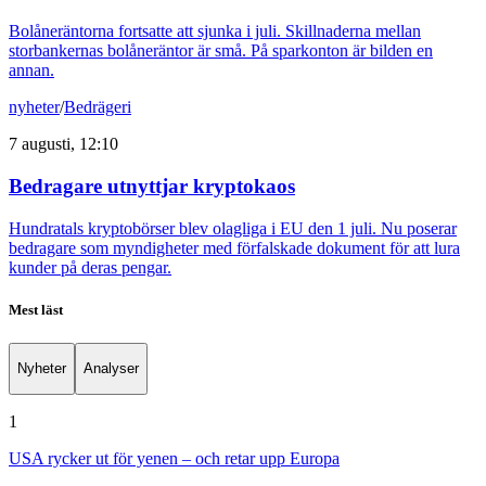
Bolåneräntorna fortsatte att sjunka i juli. Skillnaderna mellan
storbankernas bolåneräntor är små. På sparkonton är bilden en
annan.
nyheter
/
Bedrägeri
7 augusti, 12:10
Bedragare utnyttjar kryptokaos
Hundratals kryptobörser blev olagliga i EU den 1 juli. Nu poserar
bedragare som myndigheter med förfalskade dokument för att lura
kunder på deras pengar.
Mest läst
Nyheter
Analyser
1
USA rycker ut för yenen – och retar upp Europa