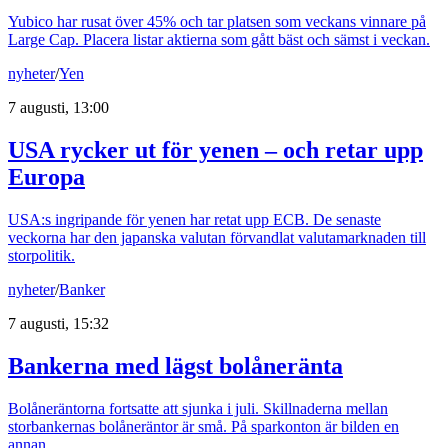
Yubico har rusat över 45% och tar platsen som veckans vinnare på
Large Cap. Placera listar aktierna som gått bäst och sämst i veckan.
nyheter
/
Yen
7 augusti, 13:00
USA rycker ut för yenen – och retar upp
Europa
USA:s ingripande för yenen har retat upp ECB. De senaste
veckorna har den japanska valutan förvandlat valutamarknaden till
storpolitik.
nyheter
/
Banker
7 augusti, 15:32
Bankerna med lägst bolåneränta
Bolåneräntorna fortsatte att sjunka i juli. Skillnaderna mellan
storbankernas bolåneräntor är små. På sparkonton är bilden en
annan.