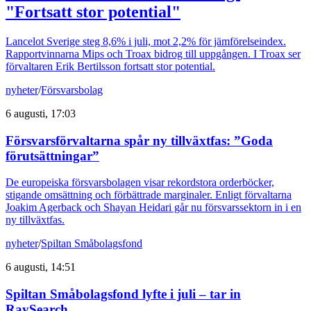
"Fortsatt stor potential"
Lancelot Sverige steg 8,6% i juli, mot 2,2% för jämförelseindex.
Rapportvinnarna Mips och Troax bidrog till uppgången. I Troax ser
förvaltaren Erik Bertilsson fortsatt stor potential.
nyheter
/
Försvarsbolag
6 augusti, 17:03
Försvarsförvaltarna spår ny tillväxtfas: ”Goda
förutsättningar”
De europeiska försvarsbolagen visar rekordstora orderböcker,
stigande omsättning och förbättrade marginaler. Enligt förvaltarna
Joakim Agerback och Shayan Heidari går nu försvarssektorn in i en
ny tillväxtfas.
nyheter
/
Spiltan Småbolagsfond
6 augusti, 14:51
Spiltan Småbolagsfond lyfte i juli – tar in
RaySearch