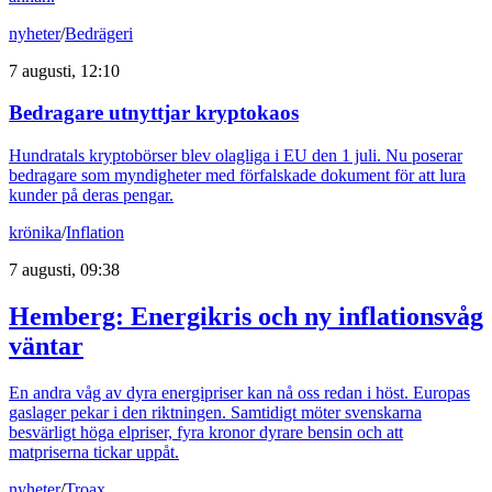
nyheter
/
Bedrägeri
7 augusti, 12:10
Bedragare utnyttjar kryptokaos
Hundratals kryptobörser blev olagliga i EU den 1 juli. Nu poserar
bedragare som myndigheter med förfalskade dokument för att lura
kunder på deras pengar.
krönika
/
Inflation
7 augusti, 09:38
Hemberg: Energikris och ny inflationsvåg
väntar
En andra våg av dyra energipriser kan nå oss redan i höst. Europas
gaslager pekar i den riktningen. Samtidigt möter svenskarna
besvärligt höga elpriser, fyra kronor dyrare bensin och att
matpriserna tickar uppåt.
nyheter
/
Troax