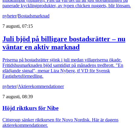
guldklimpar (nuggets). Fast då vill det till att just storsatsningen på
panerade kycklingprodukter, av typen chicken nuggets, blir lönsam.
nyheter
/
Bostadsmarknad
7 augusti, 07:15
Juli bjöd på billigare bostadsrätter – nu
väntar en aktiv marknad
Priserna på bostadsrätter sjönk i juli medan villapriserna ökade.
Fritidshusmarknaden bjöd samtidigt på månadens tredbrott. "En
glädjande signal", menar Liza Nyberg, tf VD för Svensk
Fastighetsförmedling.
nyheter
/
Aktierekommendationer
7 augusti, 08:39
Höjd riktkurs för Nibe
Citigroup sänker riktkursen för Novo Nordisk. Här är dagens
aktierekommendationer.