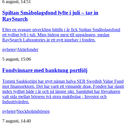
6 augusti, 14:51
Spiltan Småbolagsfond lyfte i juli – tar in
RaySearch
Efter en svagare utveckling hittills i år fick Spiltan Småbolagsfond
ett tydligt lyft i juli. Mips bidrog mest till uppgången, medan
RaySearch Laboratories är ett nytt innehav i fonden.
nyheter
/
Aktiefonder
5 augusti, 15:06
Fondvinnare med banktung portfölj
Tommi Saukkoriipi har styrt nästan halva SEB Swedish Value Fund
mot finanssektorn. Det har varit ett vinnande drag. Fonden har slagit
index tydligt både i år och på längre sikt. Samtidigt har förvaltaren
valt sida mellan börsens två stora maktbolag - Investor och
Industrivärden.
nyheter
/
Stockholmsbörsen
7 augusti, 14:40