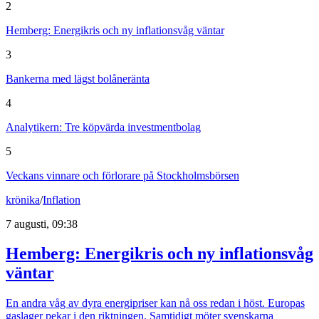
2
Hemberg: Energikris och ny inflationsvåg väntar
3
Bankerna med lägst bolåneränta
4
Analytikern: Tre köpvärda investmentbolag
5
Veckans vinnare och förlorare på Stockholmsbörsen
krönika
/
Inflation
7 augusti, 09:38
Hemberg: Energikris och ny inflationsvåg
väntar
En andra våg av dyra energipriser kan nå oss redan i höst. Europas
gaslager pekar i den riktningen. Samtidigt möter svenskarna