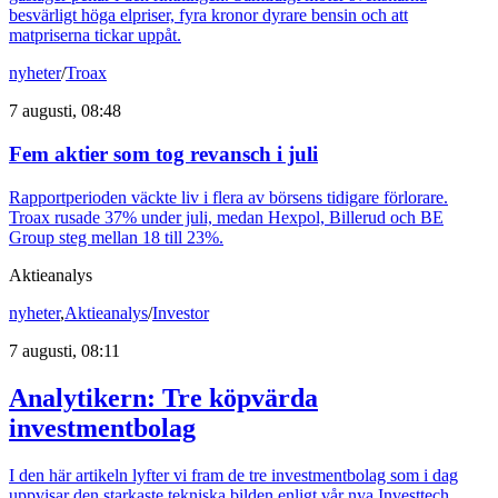
besvärligt höga elpriser, fyra kronor dyrare bensin och att
matpriserna tickar uppåt.
nyheter
/
Troax
7 augusti, 08:48
Fem aktier som tog revansch i juli
Rapportperioden väckte liv i flera av börsens tidigare förlorare.
Troax rusade 37% under juli, medan Hexpol, Billerud och BE
Group steg mellan 18 till 23%.
Aktieanalys
nyheter
,
Aktieanalys
/
Investor
7 augusti, 08:11
Analytikern: Tre köpvärda
investmentbolag
I den här artikeln lyfter vi fram de tre investmentbolag som i dag
uppvisar den starkaste tekniska bilden enligt vår nya Investtech