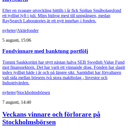
Efter en svagare utveckling hittills i år fick Spiltan Småbolagsfond
ett tydligt lyft i juli. Mips bidrog mest till uppgången, medan
RaySearch Laboratories är ett nytt innehav i fonden.
nyheter
/
Aktiefonder
5 augusti, 15:06
Fondvinnare med banktung portfölj
Tommi Saukkoriipi har styrt nästan halva SEB Swedish Value Fund
mot finanssektorn. Det har varit ett vinnande drag. Fonden har slagit
index tydligt både i år och på längre sikt. Samtidigt har förvaltaren
valt sida mellan börsens två stora maktbolag - Investor och
Industrivärden.
nyheter
/
Stockholmsbörsen
7 augusti, 14:40
Veckans vinnare och förlorare på
Stockholmsbörsen