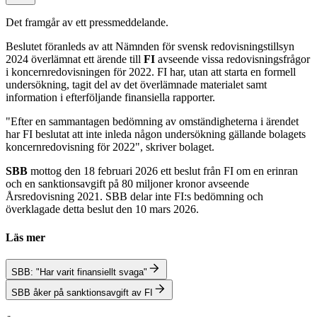
Det framgår av ett pressmeddelande.
Beslutet föranleds av att Nämnden för svensk redovisningstillsyn
2024 överlämnat ett ärende till
FI
avseende vissa redovisningsfrågor
i koncernredovisningen för 2022. FI har, utan att starta en formell
undersökning, tagit del av det överlämnade materialet samt
information i efterföljande finansiella rapporter.
"Efter en sammantagen bedömning av omständigheterna i ärendet
har FI beslutat att inte inleda någon undersökning gällande bolagets
koncernredovisning för 2022", skriver bolaget.
SBB
mottog den 18 februari 2026 ett beslut från FI om en erinran
och en sanktionsavgift på 80 miljoner kronor avseende
Årsredovisning 2021. SBB delar inte FI:s bedömning och
överklagade detta beslut den 10 mars 2026.
Läs mer
SBB: "Har varit finansiellt svaga"
SBB åker på sanktionsavgift av FI