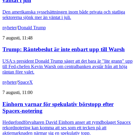
väntat i juli
Den amerikanska sysselsättningen inom både privata och statliga
sektorerna sjönk mer än väntat i juli.
nyheter
/
Donald Trump
7 augusti, 11:48
Trump: Räntebeslut är inte enbart upp till Warsh
USA:s president Donald Trump säger att det bara är "lite grann" upp
till Fed-chefen Kevin Warsh om centralbanken avstår från att höja
räntan före valet.
nyheter
/
SpaceX
7 augusti, 11:00
Einhorn varnar för spekulativ börstopp efter
Spacex-notering
Hedgefondförvaltaren David Einhorn anser att rymdbolaget Spacex
rekordnotering kan komma att ses som ett tecken på att
aktiemarknaden närmar sig en spekulativ topp.