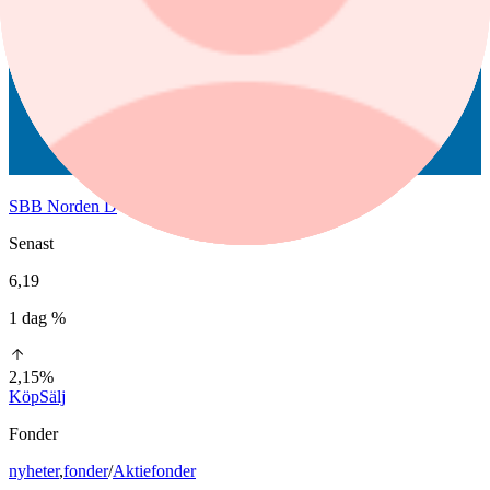
SBB Norden D
Senast
6,19
1 dag %
2,15%
Köp
Sälj
Fonder
nyheter
,
fonder
/
Aktiefonder