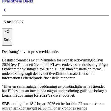
Nyhetsbyrån Direkt
15 maj, 08:07
Dela
Det framgår av ett pressmeddelande.
Beslutet föranleds av att Nämnden för svensk redovisningstillsyn
2024 överlämnat ett ärende till
FI
avseende vissa redovisningsfrågor
i koncernredovisningen för 2022. FI har, utan att starta en formell
undersökning, tagit del av det överlämnade materialet samt
information i efterföljande finansiella rapporter.
"Efter en sammantagen bedömning av omständigheterna i ärendet
har FI beslutat att inte inleda någon undersökning gällande bolagets
koncernredovisning för 2022", skriver bolaget.
SBB
mottog den 18 februari 2026 ett beslut från FI om en erinran
och en sanktionsavgift på 80 miljoner kronor avseende