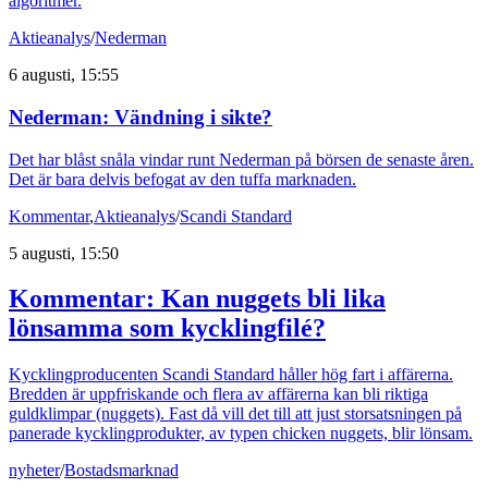
algoritmer.
Aktieanalys
/
Nederman
6 augusti, 15:55
Nederman: Vändning i sikte?
Det har blåst snåla vindar runt Nederman på börsen de senaste åren.
Det är bara delvis befogat av den tuffa marknaden.
Kommentar
,
Aktieanalys
/
Scandi Standard
5 augusti, 15:50
Kommentar: Kan nuggets bli lika
lönsamma som kycklingfilé?
Kycklingproducenten Scandi Standard håller hög fart i affärerna.
Bredden är uppfriskande och flera av affärerna kan bli riktiga
guldklimpar (nuggets). Fast då vill det till att just storsatsningen på
panerade kycklingprodukter, av typen chicken nuggets, blir lönsam.
nyheter
/
Bostadsmarknad