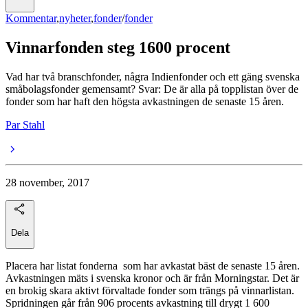
Kommentar
,
nyheter
,
fonder
/
fonder
Vinnarfonden steg 1600 procent
Vad har två branschfonder, några Indienfonder och ett gäng svenska
småbolagsfonder gemensamt? Svar: De är alla på topplistan över de
fonder som har haft den högsta avkastningen de senaste 15 åren.
Par Stahl
28 november, 2017
Dela
Placera har listat fonderna som har avkastat bäst de senaste 15 åren.
Avkastningen mäts i svenska kronor och är från Morningstar. Det är
en brokig skara aktivt förvaltade fonder som trängs på vinnarlistan.
Spridningen går från 906 procents avkastning till drygt 1 600