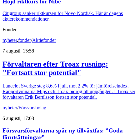
Höjd riktkurs för Nibe
Citigroup sänker riktkursen för Novo Nordisk. Här är dagens
aktierekommendationer.
Fonder
nyheter
,
fonder
/
Aktiefonder
7 augusti, 15:58
Förvaltaren efter Troax rusning:
"Fortsatt stor potential"
Lancelot Sverige steg 8,6% i juli, mot 2,2% för jämförelseindex.
Rapportvinnarna Mips och Troax bidrog till uppgången. I Troax ser
förvaltaren Erik Bertilsson fortsatt stor potential.
nyheter
/
Försvarsbolag
6 augusti, 17:03
Försvarsförvaltarna spår ny tillväxtfas: ”Goda
förutsättningar”