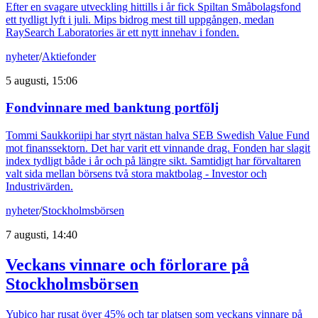
Efter en svagare utveckling hittills i år fick Spiltan Småbolagsfond
ett tydligt lyft i juli. Mips bidrog mest till uppgången, medan
RaySearch Laboratories är ett nytt innehav i fonden.
nyheter
/
Aktiefonder
5 augusti, 15:06
Fondvinnare med banktung portfölj
Tommi Saukkoriipi har styrt nästan halva SEB Swedish Value Fund
mot finanssektorn. Det har varit ett vinnande drag. Fonden har slagit
index tydligt både i år och på längre sikt. Samtidigt har förvaltaren
valt sida mellan börsens två stora maktbolag - Investor och
Industrivärden.
nyheter
/
Stockholmsbörsen
7 augusti, 14:40
Veckans vinnare och förlorare på
Stockholmsbörsen
Yubico har rusat över 45% och tar platsen som veckans vinnare på