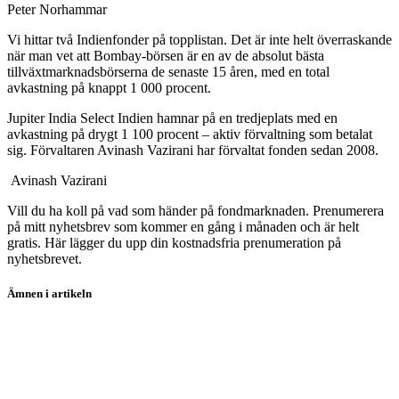
Peter Norhammar
Vi hittar två Indienfonder på topplistan. Det är inte helt överraskande
när man vet att Bombay-börsen är en av de absolut bästa
tillväxtmarknadsbörserna de senaste 15 åren, med en total
avkastning på knappt 1 000 procent.
Jupiter India Select Indien hamnar på en tredjeplats med en
avkastning på drygt 1 100 procent – aktiv förvaltning som betalat
sig. Förvaltaren Avinash Vazirani har förvaltat fonden sedan 2008.
Avinash Vazirani
Vill du ha koll på vad som händer på fondmarknaden. Prenumerera
på mitt nyhetsbrev som kommer en gång i månaden och är helt
gratis. Här lägger du upp din kostnadsfria prenumeration på
nyhetsbrevet.
Ämnen i artikeln
fonder
DNB Teknologi A
Öhman Sweden Micro Cap A