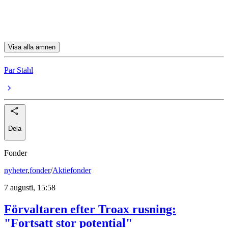
Länsförsäkringar Fastighetsfond A
Jupiter India Select L USD A Inc
Visa alla ämnen
Par Stahl
Dela
Fonder
nyheter
,
fonder
/
Aktiefonder
7 augusti, 15:58
Förvaltaren efter Troax rusning:
"Fortsatt stor potential"