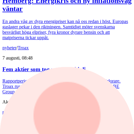
Hemberg: Energikris och ny inflationsvåg
väntar
En andra våg av dyra energipriser kan nå oss redan i höst. Europas
gaslager pekar i den riktningen. Samtidigt möter svenskarna
besvärligt höga elpriser, fyra kronor dyrare bensin och att
matpriserna tickar uppåt.
nyheter
/
Troax
7 augusti, 08:48
Fem aktier som tog revansch i juli
Rapportperioden väckte liv i flera av börsens tidigare förlorare.
Troax rusade 37% under juli, medan Hexpol, Billerud och BE
Group steg mellan 18 till 23%.
Aktieanalys
nyheter
,
Aktieanalys
/
Investor
7 augusti, 08:11