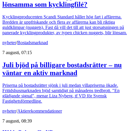
lönsamma som kycklingfilé?
Kycklingproducenten Scandi Standard håller hög fart i affärerna.
Bredden är uppfriskande och flera av affärerna kan bli riktiga
guldklimpar (nuggets). Fast då vill det till att just storsatsningen på
panerade kycklingprodukter, av typen chicken nuggets, blir lönsam.
nyheter
/
Bostadsmarknad
7 augusti, 07:15
Juli bjöd på billigare bostadsrätter – nu
väntar en aktiv marknad
Priserna på bostadsrätter sjönk i juli medan villapriserna ökade.
Fritidshusmarknaden bjöd samtidigt på månadens tredbrott. "En
glädjande signal", menar Liza Nyberg, tf VD för Svensk
Fastighetsförmedling.
nyheter
/
Aktierekommendationer
7 augusti, 08:39