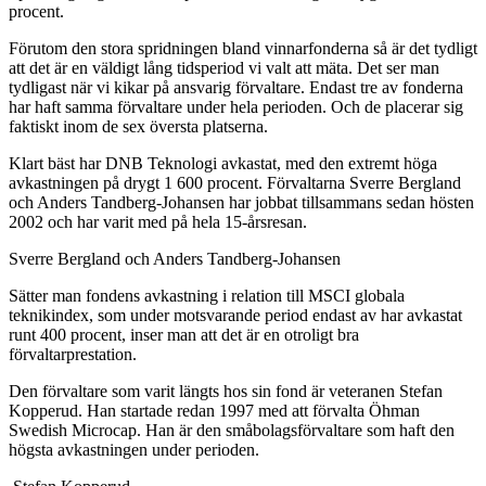
procent.
Förutom den stora spridningen bland vinnarfonderna så är det tydligt
att det är en väldigt lång tidsperiod vi valt att mäta. Det ser man
tydligast när vi kikar på ansvarig förvaltare. Endast tre av fonderna
har haft samma förvaltare under hela perioden. Och de placerar sig
faktiskt inom de sex översta platserna.
Klart bäst har DNB Teknologi avkastat, med den extremt höga
avkastningen på drygt 1 600 procent. Förvaltarna Sverre Bergland
och Anders Tandberg-Johansen har jobbat tillsammans sedan hösten
2002 och har varit med på hela 15-årsresan.
Sverre Bergland och Anders Tandberg-Johansen
Sätter man fondens avkastning i relation till MSCI globala
teknikindex, som under motsvarande period endast av har avkastat
runt 400 procent, inser man att det är en otroligt bra
förvaltarprestation.
Den förvaltare som varit längts hos sin fond är veteranen Stefan
Kopperud. Han startade redan 1997 med att förvalta Öhman
Swedish Microcap. Han är den småbolagsförvaltare som haft den
högsta avkastningen under perioden.