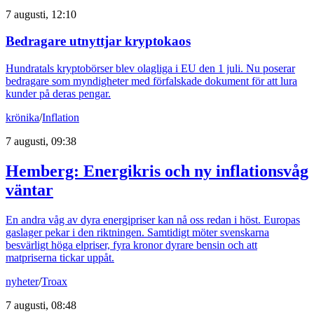
7 augusti, 12:10
Bedragare utnyttjar kryptokaos
Hundratals kryptobörser blev olagliga i EU den 1 juli. Nu poserar
bedragare som myndigheter med förfalskade dokument för att lura
kunder på deras pengar.
krönika
/
Inflation
7 augusti, 09:38
Hemberg: Energikris och ny inflationsvåg
väntar
En andra våg av dyra energipriser kan nå oss redan i höst. Europas
gaslager pekar i den riktningen. Samtidigt möter svenskarna
besvärligt höga elpriser, fyra kronor dyrare bensin och att
matpriserna tickar uppåt.
nyheter
/
Troax
7 augusti, 08:48