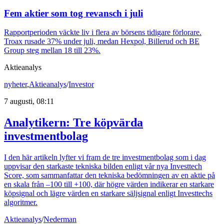
Fem aktier som tog revansch i juli
Rapportperioden väckte liv i flera av börsens tidigare förlorare.
Troax rusade 37% under juli, medan Hexpol, Billerud och BE
Group steg mellan 18 till 23%.
Aktieanalys
nyheter
,
Aktieanalys
/
Investor
7 augusti, 08:11
Analytikern: Tre köpvärda
investmentbolag
I den här artikeln lyfter vi fram de tre investmentbolag som i dag
uppvisar den starkaste tekniska bilden enligt vår nya Investtech
Score, som sammanfattar den tekniska bedömningen av en aktie på
en skala från –100 till +100, där högre värden indikerar en starkare
köpsignal och lägre värden en starkare säljsignal enligt Investtechs
algoritmer.
Aktieanalys
/
Nederman