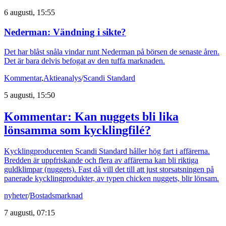
6 augusti, 15:55
Nederman: Vändning i sikte?
Det har blåst snåla vindar runt Nederman på börsen de senaste åren.
Det är bara delvis befogat av den tuffa marknaden.
Kommentar
,
Aktieanalys
/
Scandi Standard
5 augusti, 15:50
Kommentar: Kan nuggets bli lika
lönsamma som kycklingfilé?
Kycklingproducenten Scandi Standard håller hög fart i affärerna.
Bredden är uppfriskande och flera av affärerna kan bli riktiga
guldklimpar (nuggets). Fast då vill det till att just storsatsningen på
panerade kycklingprodukter, av typen chicken nuggets, blir lönsam.
nyheter
/
Bostadsmarknad
7 augusti, 07:15