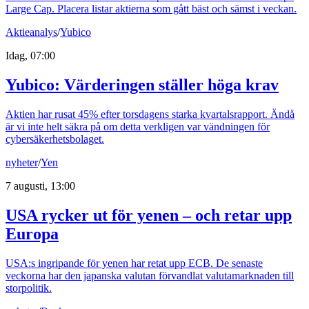
Large Cap. Placera listar aktierna som gått bäst och sämst i veckan.
Aktieanalys
/
Yubico
Idag, 07:00
Yubico: Värderingen ställer höga krav
Aktien har rusat 45% efter torsdagens starka kvartalsrapport. Ändå
är vi inte helt säkra på om detta verkligen var vändningen för
cybersäkerhetsbolaget.
nyheter
/
Yen
7 augusti, 13:00
USA rycker ut för yenen – och retar upp
Europa
USA:s ingripande för yenen har retat upp ECB. De senaste
veckorna har den japanska valutan förvandlat valutamarknaden till
storpolitik.