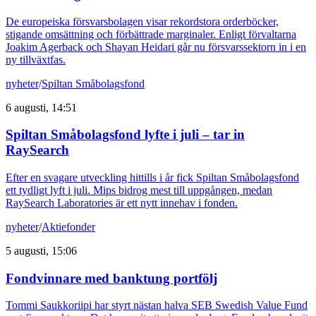
De europeiska försvarsbolagen visar rekordstora orderböcker,
stigande omsättning och förbättrade marginaler. Enligt förvaltarna
Joakim Agerback och Shayan Heidari går nu försvarssektorn in i en
ny tillväxtfas.
nyheter
/
Spiltan Småbolagsfond
6 augusti, 14:51
Spiltan Småbolagsfond lyfte i juli – tar in
RaySearch
Efter en svagare utveckling hittills i år fick Spiltan Småbolagsfond
ett tydligt lyft i juli. Mips bidrog mest till uppgången, medan
RaySearch Laboratories är ett nytt innehav i fonden.
nyheter
/
Aktiefonder
5 augusti, 15:06
Fondvinnare med banktung portfölj
Tommi Saukkoriipi har styrt nästan halva SEB Swedish Value Fund