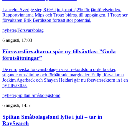
Lancelot Sverige steg 8,6% i juli, mot 2,2% för jämförelseindex.
Rapportvinnarna Mips och Troax bidrog till uppgången. I Troax ser
förvaltaren Erik Bertilsson fortsatt stor potential.
nyheter
/
Försvarsbolag
6 augusti, 17:03
Försvarsförvaltarna spår ny tillväxtfas: ”Goda
förutsättningar”
De europeiska försvarsbolagen visar rekordstora orderböcker,
stigande omsättning och förbättrade marginaler. Enligt förvaltarna
Joakim Agerback och Shayan Heidari går nu försvarssektorn in i en
ny tillväxtfas.
nyheter
/
Spiltan Småbolagsfond
6 augusti, 14:51
Spiltan Småbolagsfond lyfte i juli – tar in
RaySearch