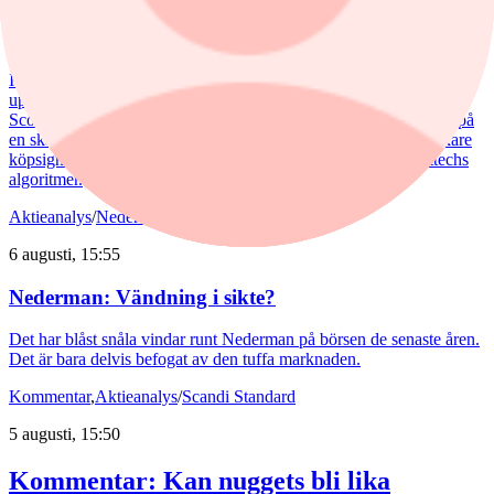
Analytikern: Tre köpvärda
investmentbolag
I den här artikeln lyfter vi fram de tre investmentbolag som i dag
uppvisar den starkaste tekniska bilden enligt vår nya Investtech
Score, som sammanfattar den tekniska bedömningen av en aktie på
en skala från –100 till +100, där högre värden indikerar en starkare
köpsignal och lägre värden en starkare säljsignal enligt Investtechs
algoritmer.
Aktieanalys
/
Nederman
6 augusti, 15:55
Nederman: Vändning i sikte?
Det har blåst snåla vindar runt Nederman på börsen de senaste åren.
Det är bara delvis befogat av den tuffa marknaden.
Kommentar
,
Aktieanalys
/
Scandi Standard
5 augusti, 15:50
Kommentar: Kan nuggets bli lika