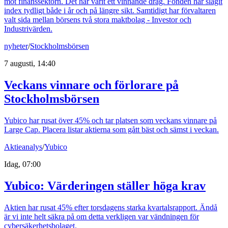
mot finanssektorn. Det har varit ett vinnande drag. Fonden har slagit
index tydligt både i år och på längre sikt. Samtidigt har förvaltaren
valt sida mellan börsens två stora maktbolag - Investor och
Industrivärden.
nyheter
/
Stockholmsbörsen
7 augusti, 14:40
Veckans vinnare och förlorare på
Stockholmsbörsen
Yubico har rusat över 45% och tar platsen som veckans vinnare på
Large Cap. Placera listar aktierna som gått bäst och sämst i veckan.
Aktieanalys
/
Yubico
Idag, 07:00
Yubico: Värderingen ställer höga krav
Aktien har rusat 45% efter torsdagens starka kvartalsrapport. Ändå
är vi inte helt säkra på om detta verkligen var vändningen för
cybersäkerhetsbolaget.