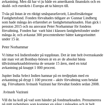
avkastning. Men då har vi ju både en amerikansk finanskris och en
skuld- och eurokris i Europa att ta hänsyn till.
Tvåa på listan är en riktigt småspararfavorit, Länsförsäkringar
Fastighetsfond. Fonden förvaltades tidigare av Gunnar Lindberg
som hade många års erfarenhet av fastighetsmarknaden. Han gick i
pension 2015 och nu ansvarar Peter Norhammar för fondens
förvaltning. Fonden har varit bäst i klassen fastighetsfonder under
många år, och avkastat 300 procentenheter bättre kategorisnittet
under 15 år.
Peter Norhammar
Vi hittar två Indienfonder på topplistan. Det är inte helt överraskande
när man vet att Bombay-börsen är en av de absolut bästa
tillväxtmarknadsbörserna de senaste 15 åren, med en total
avkastning på knappt 1 000 procent.
Jupiter India Select Indien hamnar på en tredjeplats med en
avkastning på drygt 1 100 procent – aktiv förvaltning som betalat
sig. Förvaltaren Avinash Vazirani har förvaltat fonden sedan 2008.
Avinash Vazirani
Vill du ha koll på vad som händer på fondmarknaden. Prenumerera
på mitt nyhetsbrev som kommer en gång i månaden och är helt