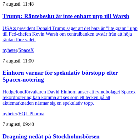
7 augusti, 11:48
Trump: Räntebeslut är inte enbart upp till Warsh
USA:s president Donald Trump säger att det bara är "lite grann" upp
till Fed-chefen Kevin Warsh om centralbanken avstår från att höja
räntan före valet.
nyheter
/
SpaceX
7 augusti, 11:00
Einhorn varnar för spekulativ börstopp efter
Spacex-notering
Hedgefondförvaltaren David Einhorn anser att rymdbolaget Spacex
rekordnotering kan komma att ses som ett tecken på att
aktiemarknaden närmar sig en spekulativ topp.
nyheter
/
EQL Pharma
7 augusti, 09:40
Dragning nedåt på Stockholmsbörsen