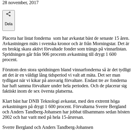
28 november, 2017
Dela
Placera har listat fonderna som har avkastat bäst de senaste 15 åren.
Avkastningen mäts i svenska kronor och är från Morningstar. Det är
en brokig skara aktivt förvaltade fonder som trängs på vinnarlistan.
Spridningen går från 906 procents avkastning till drygt 1 600
procent.
Förutom den stora spridningen bland vinnarfonderna så är det tydligt
att det är en väldigt lång tidsperiod vi valt att mäta. Det ser man
tydligast när vi kikar på ansvarig förvaltare. Endast tre av fonderna
har haft samma förvaltare under hela perioden. Och de placerar sig
faktiskt inom de sex översta platserna.
Klart bäst har DNB Teknologi avkastat, med den extremt höga
avkastningen på drygt 1 600 procent. Förvaltarna Sverre Bergland
och Anders Tandberg-Johansen har jobbat tillsammans sedan hösten
2002 och har varit med på hela 15-årsresan.
Sverre Bergland och Anders Tandberg-Johansen