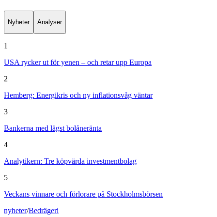
Nyheter
Analyser
1
USA rycker ut för yenen – och retar upp Europa
2
Hemberg: Energikris och ny inflationsvåg väntar
3
Bankerna med lägst bolåneränta
4
Analytikern: Tre köpvärda investmentbolag
5
Veckans vinnare och förlorare på Stockholmsbörsen
nyheter
/
Bedrägeri