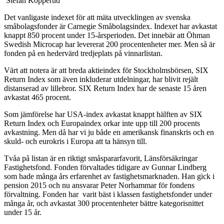
Stefan Kopperud
Det vanligaste indexet för att mäta utvecklingen av svenska
småbolagsfonder är Carnegie Småbolagsindex. Indexet har avkastat
knappt 850 procent under 15-årsperioden. Det innebär att Öhman
Swedish Microcap har levererat 200 procentenheter mer. Men så är
fonden på en hedervärd tredjeplats på vinnarlistan.
Värt att notera är att breda aktieindex för Stockholmsbörsen, SIX
Return Index som även inkluderar utdelningar, har blivit rejält
distanserad av lillebror. SIX Return Index har de senaste 15 åren
avkastat 465 procent.
Som jämförelse har USA-index avkastat knappt hälften av SIX
Return Index och Europaindex orkar inte upp till 200 procents
avkastning. Men då har vi ju både en amerikansk finanskris och en
skuld- och eurokris i Europa att ta hänsyn till.
Tvåa på listan är en riktigt småspararfavorit, Länsförsäkringar
Fastighetsfond. Fonden förvaltades tidigare av Gunnar Lindberg
som hade många års erfarenhet av fastighetsmarknaden. Han gick i
pension 2015 och nu ansvarar Peter Norhammar för fondens
förvaltning. Fonden har varit bäst i klassen fastighetsfonder under
många år, och avkastat 300 procentenheter bättre kategorisnittet
under 15 år.