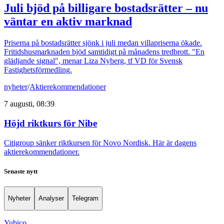
Juli bjöd på billigare bostadsrätter – nu
väntar en aktiv marknad
Priserna på bostadsrätter sjönk i juli medan villapriserna ökade.
Fritidshusmarknaden bjöd samtidigt på månadens tredbrott. "En
glädjande signal", menar Liza Nyberg, tf VD för Svensk
Fastighetsförmedling.
nyheter
/
Aktierekommendationer
7 augusti, 08:39
Höjd riktkurs för Nibe
Citigroup sänker riktkursen för Novo Nordisk. Här är dagens
aktierekommendationer.
Senaste nytt
Nyheter
Analyser
Telegram
Yubico