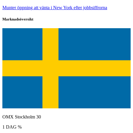
Munter öppning att vänta i New York efter jobbsiffrorna
Marknadsöversikt
OMX Stockholm 30
1 DAG %