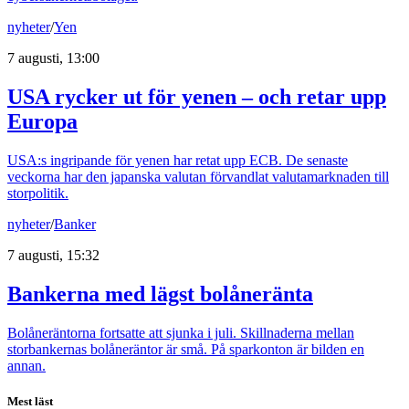
nyheter
/
Yen
7 augusti, 13:00
USA rycker ut för yenen – och retar upp
Europa
USA:s ingripande för yenen har retat upp ECB. De senaste
veckorna har den japanska valutan förvandlat valutamarknaden till
storpolitik.
nyheter
/
Banker
7 augusti, 15:32
Bankerna med lägst bolåneränta
Bolåneräntorna fortsatte att sjunka i juli. Skillnaderna mellan
storbankernas bolåneräntor är små. På sparkonton är bilden en
annan.
Mest läst