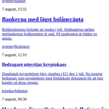
nyheter
/
Banker
7 augusti, 15:32
Bankerna med lägst bolåneränta
Bolåneräntorna fortsatte att sjunka i juli. Skillnaderna mellan
storbankernas bolåneräntor är små. På sparkonton är bilden en
annan.
nyheter
/
Bedrägeri
7 augusti, 12:10
Bedragare utnyttjar kryptokaos
Hundratals kryptobörser blev olagliga i EU den 1 juli. Nu poserar
bedragare som myndigheter med förfalskade dokument för att lura
kunder på deras pengar.
krönika
/
Inflation
7 augusti, 09:38