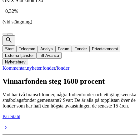
OMX Stockholm 30
−0,32%
(vid stängning)
Start
Telegram
Analys
Forum
Fonder
Privatekonomi
Externa tjänster
Till Avanza
Nyhetsbrev
Kommentar
,
nyheter
,
fonder
/
fonder
Vinnarfonden steg 1600 procent
Vad har två branschfonder, några Indienfonder och ett gäng svenska
småbolagsfonder gemensamt? Svar: De är alla på topplistan över de
fonder som har haft den högsta avkastningen de senaste 15 åren.
Par Stahl