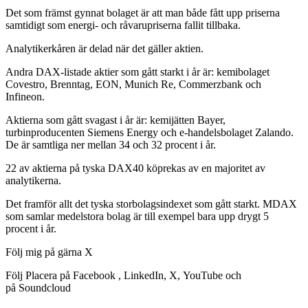
Det som främst gynnat bolaget är att man både fått upp priserna
samtidigt som energi- och råvarupriserna fallit tillbaka.
Analytikerkåren är delad när det gäller aktien.
Andra DAX-listade aktier som gått starkt i år är: kemibolaget
Covestro, Brenntag, EON, Munich Re, Commerzbank och
Infineon.
Aktierna som gått svagast i år är: kemijätten Bayer,
turbinproducenten Siemens Energy och e-handelsbolaget Zalando.
De är samtliga ner mellan 34 och 32 procent i år.
22 av aktierna på tyska DAX40 köprekas av en majoritet av
analytikerna.
Det framför allt det tyska storbolagsindexet som gått starkt. MDAX
som samlar medelstora bolag är till exempel bara upp drygt 5
procent i år.
Följ mig på gärna X
Följ Placera på Facebook , LinkedIn, X, YouTube och
på Soundcloud