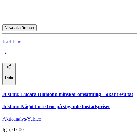
Heidelberg Materials
Covestro
Visa alla ämnen
Karl Lans
Dela
Just nu
:
Lucara Diamond minskar omsättning – ökar resultat
Just nu
:
Något färre tror på stigande bostadspriser
Aktieanalys
/
Yubico
Igår, 07:00