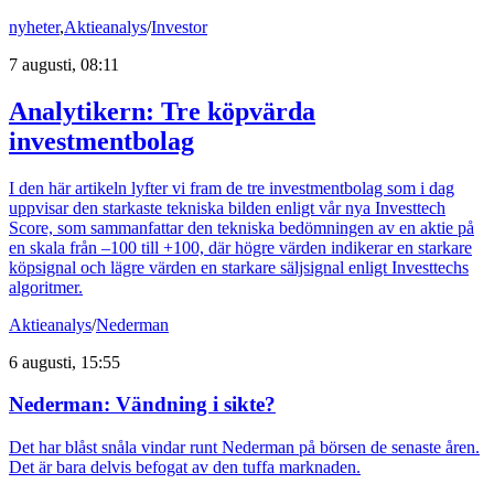
nyheter
,
Aktieanalys
/
Investor
7 augusti, 08:11
Analytikern: Tre köpvärda
investmentbolag
I den här artikeln lyfter vi fram de tre investmentbolag som i dag
uppvisar den starkaste tekniska bilden enligt vår nya Investtech
Score, som sammanfattar den tekniska bedömningen av en aktie på
en skala från –100 till +100, där högre värden indikerar en starkare
köpsignal och lägre värden en starkare säljsignal enligt Investtechs
algoritmer.
Aktieanalys
/
Nederman
6 augusti, 15:55
Nederman: Vändning i sikte?
Det har blåst snåla vindar runt Nederman på börsen de senaste åren.
Det är bara delvis befogat av den tuffa marknaden.