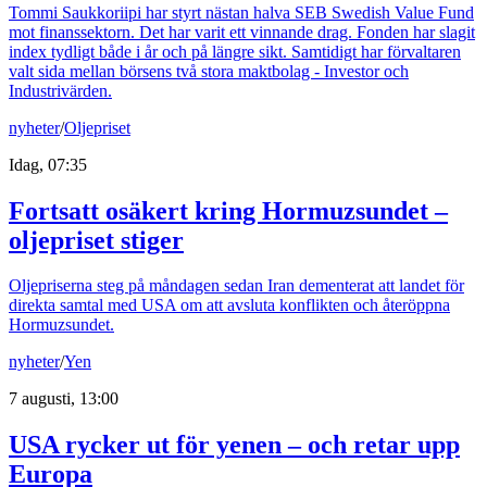
Tommi Saukkoriipi har styrt nästan halva SEB Swedish Value Fund
mot finanssektorn. Det har varit ett vinnande drag. Fonden har slagit
index tydligt både i år och på längre sikt. Samtidigt har förvaltaren
valt sida mellan börsens två stora maktbolag - Investor och
Industrivärden.
nyheter
/
Oljepriset
Idag, 07:35
Fortsatt osäkert kring Hormuzsundet –
oljepriset stiger
Oljepriserna steg på måndagen sedan Iran dementerat att landet för
direkta samtal med USA om att avsluta konflikten och återöppna
Hormuzsundet.
nyheter
/
Yen
7 augusti, 13:00
USA rycker ut för yenen – och retar upp
Europa