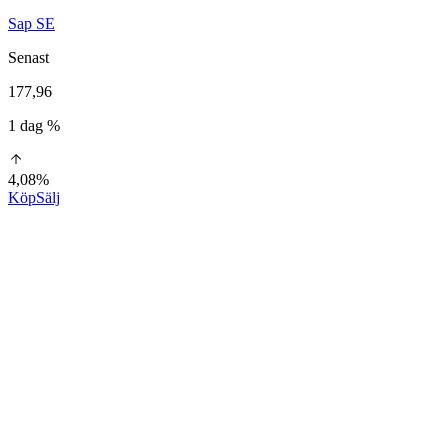
Sap SE
Senast
177,96
1 dag %
4,08%
Köp
Sälj