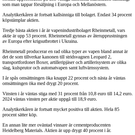
som man tappar försäljning i Europa och Mellanöstern.
Analytikerkåren är fortsatt kallsinniga till bolaget. Endast 34 procent
köpstämplar aktien.
Tredje bästa aktien i år är vapenindustribolaget Rheinmetall, vars
aktie är upp 53 procent. Rheinmetall gynnas av återupprustningen
av Europa efter krigsutbrottet i Ukraina.
Rheinmetall producerar en rad olika typer av vapen bland annat är
det de som tillverkar kanonen till stridsvagnen Leopard 2,
transportfordonet Boxer, artilleripjäser och artillerisystem av olika
slag, kulsprutor och automatvapen samt luftvärnssystem.
I år spås omsättningen öka knappt 22 procent och nästa år väntas
omsättningen öka med drygt 20 procent.
Vinsten i år väntas stiga med 31 procent från 10,8 euro till 14,2 euro.
2024 väntas vinsten per aktie uppgå till 18,9 euro.
Analytikerkåren är fortsatt mycket positiva till aktien. Hela 85
procent sätter köp.
En annan lite mer oväntad vinnare är cementproducenten
Heidelberg Materials. Aktien är upp drygt 40 procent i år.