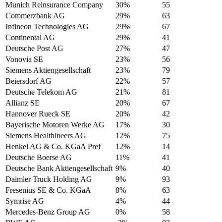
Munich Reinsurance Company
30%
55
Commerzbank AG
29%
63
Infineon Technologies AG
29%
67
Continental AG
29%
41
Deutsche Post AG
27%
47
Vonovia SE
23%
56
Siemens Aktiengesellschaft
23%
79
Beiersdorf AG
22%
57
Deutsche Telekom AG
21%
81
Allianz SE
20%
67
Hannover Rueck SE
20%
42
Bayerische Motoren Werke AG
17%
30
Siemens Healthineers AG
12%
75
Henkel AG & Co. KGaA Pref
12%
14
Deutsche Boerse AG
11%
41
Deutsche Bank Aktiengesellschaft
9%
40
Daimler Truck Holding AG
9%
93
Fresenius SE & Co. KGaA
8%
63
Symrise AG
4%
44
Mercedes-Benz Group AG
0%
58