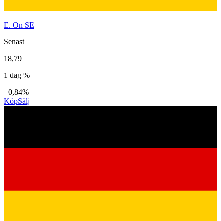
E. On SE
Senast
18,79
1 dag %
−0,84%
Köp
Sälj