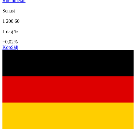
Rheinmetall
Senast
1 200,60
1 dag %
−0,02%
Köp
Sälj