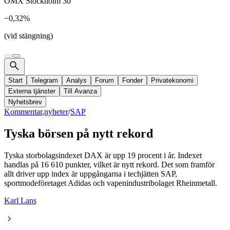
OMX Stockholm 30
−0,32%
(vid stängning)
Start
Telegram
Analys
Forum
Fonder
Privatekonomi
Externa tjänster
Till Avanza
Nyhetsbrev
Kommentar
,
nyheter
/
SAP
Tyska börsen på nytt rekord
Tyska storbolagsindexet DAX är upp 19 procent i år. Indexet
handlas på 16 610 punkter, vilket är nytt rekord. Det som framför
allt driver upp index är uppgångarna i techjätten SAP,
sportmodeföretaget Adidas och vapenindustribolaget Rheinmetall.
Karl Lans