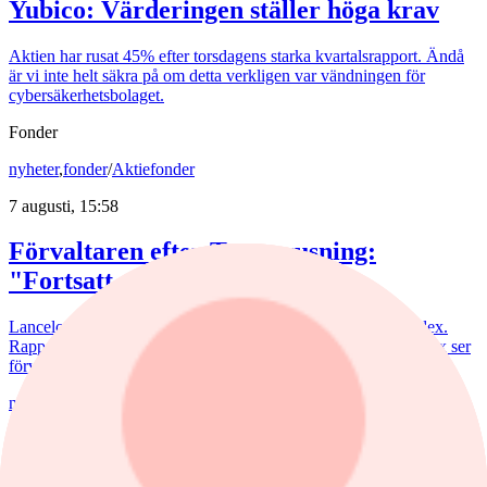
Yubico: Värderingen ställer höga krav
Aktien har rusat 45% efter torsdagens starka kvartalsrapport. Ändå
är vi inte helt säkra på om detta verkligen var vändningen för
cybersäkerhetsbolaget.
Fonder
nyheter
,
fonder
/
Aktiefonder
7 augusti, 15:58
Förvaltaren efter Troax rusning:
"Fortsatt stor potential"
Lancelot Sverige steg 8,6% i juli, mot 2,2% för jämförelseindex.
Rapportvinnarna Mips och Troax bidrog till uppgången. I Troax ser
förvaltaren Erik Bertilsson fortsatt stor potential.
nyheter
/
Försvarsbolag
6 augusti, 17:03
Försvarsförvaltarna spår ny tillväxtfas: ”Goda