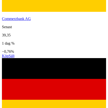
Commerzbank AG
Senast
39,35
1 dag %
−0,76%
Köp
Sälj