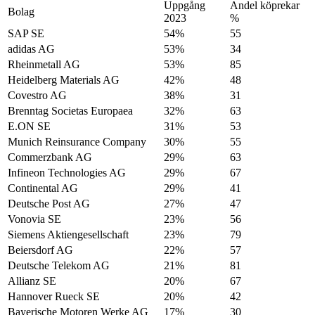
Uppgång
Andel köprekar
Bolag
2023
%
SAP SE
54%
55
adidas AG
53%
34
Rheinmetall AG
53%
85
Heidelberg Materials AG
42%
48
Covestro AG
38%
31
Brenntag Societas Europaea
32%
63
E.ON SE
31%
53
Munich Reinsurance Company
30%
55
Commerzbank AG
29%
63
Infineon Technologies AG
29%
67
Continental AG
29%
41
Deutsche Post AG
27%
47
Vonovia SE
23%
56
Siemens Aktiengesellschaft
23%
79
Beiersdorf AG
22%
57
Deutsche Telekom AG
21%
81
Allianz SE
20%
67
Hannover Rueck SE
20%
42
Bayerische Motoren Werke AG
17%
30