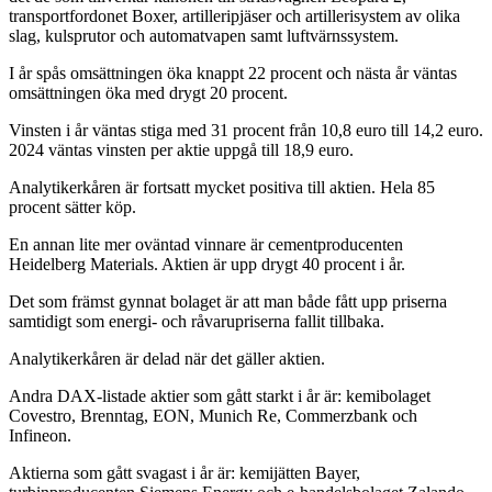
transportfordonet Boxer, artilleripjäser och artillerisystem av olika
slag, kulsprutor och automatvapen samt luftvärnssystem.
I år spås omsättningen öka knappt 22 procent och nästa år väntas
omsättningen öka med drygt 20 procent.
Vinsten i år väntas stiga med 31 procent från 10,8 euro till 14,2 euro.
2024 väntas vinsten per aktie uppgå till 18,9 euro.
Analytikerkåren är fortsatt mycket positiva till aktien. Hela 85
procent sätter köp.
En annan lite mer oväntad vinnare är cementproducenten
Heidelberg Materials. Aktien är upp drygt 40 procent i år.
Det som främst gynnat bolaget är att man både fått upp priserna
samtidigt som energi- och råvarupriserna fallit tillbaka.
Analytikerkåren är delad när det gäller aktien.
Andra DAX-listade aktier som gått starkt i år är: kemibolaget
Covestro, Brenntag, EON, Munich Re, Commerzbank och
Infineon.
Aktierna som gått svagast i år är: kemijätten Bayer,