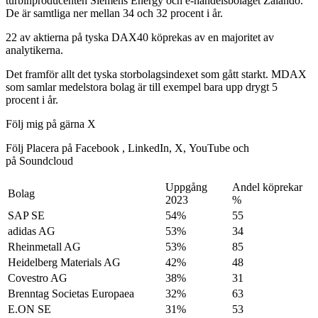
turbinproducenten Siemens Energy och e-handelsbolaget Zalando.
De är samtliga ner mellan 34 och 32 procent i år.
22 av aktierna på tyska DAX40 köprekas av en majoritet av
analytikerna.
Det framför allt det tyska storbolagsindexet som gått starkt. MDAX
som samlar medelstora bolag är till exempel bara upp drygt 5
procent i år.
Följ mig på gärna X
Följ Placera på Facebook , LinkedIn, X, YouTube och
på Soundcloud
Uppgång
Andel köprekar
Bolag
2023
%
SAP SE
54%
55
adidas AG
53%
34
Rheinmetall AG
53%
85
Heidelberg Materials AG
42%
48
Covestro AG
38%
31
Brenntag Societas Europaea
32%
63
E.ON SE
31%
53