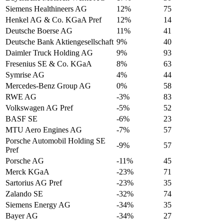
Siemens Healthineers AG
12%
75
Henkel AG & Co. KGaA Pref
12%
14
Deutsche Boerse AG
11%
41
Deutsche Bank Aktiengesellschaft
9%
40
Daimler Truck Holding AG
9%
93
Fresenius SE & Co. KGaA
8%
63
Symrise AG
4%
44
Mercedes-Benz Group AG
0%
58
RWE AG
-3%
83
Volkswagen AG Pref
-5%
52
BASF SE
-6%
23
MTU Aero Engines AG
-7%
57
Porsche Automobil Holding SE
-9%
57
Pref
Porsche AG
-11%
45
Merck KGaA
-23%
71
Sartorius AG Pref
-23%
35
Zalando SE
-32%
74
Siemens Energy AG
-34%
35
Bayer AG
-34%
27