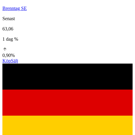
Brenntag SE
Senast
63,06
1 dag %
0,90%
Köp
Sälj