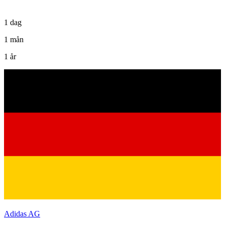
1 dag
1 mån
1 år
Adidas AG