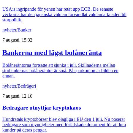
USA:s ingripande för yenen har retat upp ECB. De senaste
veckorna har den japanska valutan förvandlat valutamarknaden till
storpolitik.
nyheter
/
Banker
7 augusti, 15:32
Bankerna med lägst bolåneränta
Bolåneräntorna fortsatte att sjunka i juli. Skillnaderna mellan
storbankernas bolåneräntor är små. På sparkonton är bilden en
annan.
nyheter
/
Bedrägeri
7 augusti, 12:10
Bedragare utnyttjar kryptokaos
Hundratals kryptobörser blev olagliga i EU den 1 juli. Nu poserar
bedragare som myndigheter med förfalskade dokument för att lura
kunder på deras pengar.