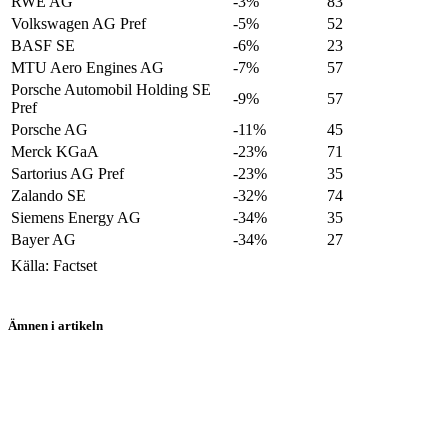
RWE AG
-3%
83
Volkswagen AG Pref
-5%
52
BASF SE
-6%
23
MTU Aero Engines AG
-7%
57
Porsche Automobil Holding SE
-9%
57
Pref
Porsche AG
-11%
45
Merck KGaA
-23%
71
Sartorius AG Pref
-23%
35
Zalando SE
-32%
74
Siemens Energy AG
-34%
35
Bayer AG
-34%
27
Källa: Factset
Ämnen i artikeln
SAP
Adidas
Rheinmetall