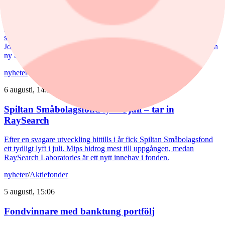
förutsättningar”
De europeiska försvarsbolagen visar rekordstora orderböcker,
stigande omsättning och förbättrade marginaler. Enligt förvaltarna
Joakim Agerback och Shayan Heidari går nu försvarssektorn in i en
ny tillväxtfas.
nyheter
/
Spiltan Småbolagsfond
6 augusti, 14:51
Spiltan Småbolagsfond lyfte i juli – tar in
RaySearch
Efter en svagare utveckling hittills i år fick Spiltan Småbolagsfond
ett tydligt lyft i juli. Mips bidrog mest till uppgången, medan
RaySearch Laboratories är ett nytt innehav i fonden.
nyheter
/
Aktiefonder
5 augusti, 15:06
Fondvinnare med banktung portfölj