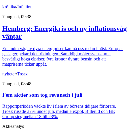
krönika
/
Inflation
7 augusti, 09:38
Hemberg: Energikris och ny inflationsvåg
väntar
En andra våg av dyra energipriser kan nå oss redan i höst. Europas
gaslager pekar i den riktningen. Samtidigt möter svenskarna
besvärligt höga elpriser, fyra kronor dyrare bensin och att
matpriserna tickar uppåt.
nyheter
/
Troax
7 augusti, 08:48
Fem aktier som tog revansch i juli
Rapportperioden väckte liv i flera av börsens tidigare förlorare.
Troax rusade 37% under juli, medan Hexpol, Billerud och BE
Group steg mellan 18 till 23%.
Aktieanalys