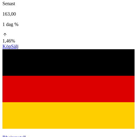
Senast
163,00
1 dag %
1,46%
Köp
Sälj