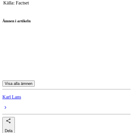
Källa: Factset
Ämnen i artikeln
SAP
Adidas
Rheinmetall
Heidelberg Materials
Covestro
Visa alla ämnen
Karl Lans
Dela