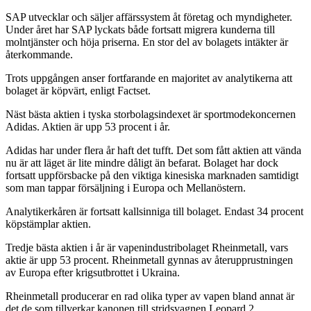
SAP utvecklar och säljer affärssystem åt företag och myndigheter.
Under året har SAP lyckats både fortsatt migrera kunderna till
molntjänster och höja priserna. En stor del av bolagets intäkter är
återkommande.
Trots uppgången anser fortfarande en majoritet av analytikerna att
bolaget är köpvärt, enligt Factset.
Näst bästa aktien i tyska storbolagsindexet är sportmodekoncernen
Adidas. Aktien är upp 53 procent i år.
Adidas har under flera år haft det tufft. Det som fått aktien att vända
nu är att läget är lite mindre dåligt än befarat. Bolaget har dock
fortsatt uppförsbacke på den viktiga kinesiska marknaden samtidigt
som man tappar försäljning i Europa och Mellanöstern.
Analytikerkåren är fortsatt kallsinniga till bolaget. Endast 34 procent
köpstämplar aktien.
Tredje bästa aktien i år är vapenindustribolaget Rheinmetall, vars
aktie är upp 53 procent. Rheinmetall gynnas av återupprustningen
av Europa efter krigsutbrottet i Ukraina.
Rheinmetall producerar en rad olika typer av vapen bland annat är
det de som tillverkar kanonen till stridsvagnen Leopard 2,