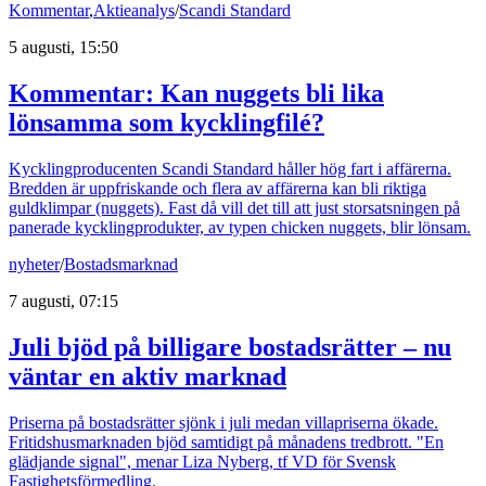
Kommentar
,
Aktieanalys
/
Scandi Standard
5 augusti, 15:50
Kommentar: Kan nuggets bli lika
lönsamma som kycklingfilé?
Kycklingproducenten Scandi Standard håller hög fart i affärerna.
Bredden är uppfriskande och flera av affärerna kan bli riktiga
guldklimpar (nuggets). Fast då vill det till att just storsatsningen på
panerade kycklingprodukter, av typen chicken nuggets, blir lönsam.
nyheter
/
Bostadsmarknad
7 augusti, 07:15
Juli bjöd på billigare bostadsrätter – nu
väntar en aktiv marknad
Priserna på bostadsrätter sjönk i juli medan villapriserna ökade.
Fritidshusmarknaden bjöd samtidigt på månadens tredbrott. "En
glädjande signal", menar Liza Nyberg, tf VD för Svensk
Fastighetsförmedling.