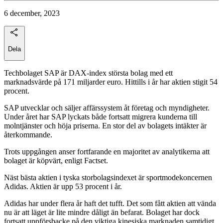
6 december, 2023
Dela
Techbolaget SAP är DAX-index största bolag med ett
marknadsvärde på 171 miljarder euro. Hittills i år har aktien stigit 54
procent.
SAP utvecklar och säljer affärssystem åt företag och myndigheter.
Under året har SAP lyckats både fortsatt migrera kunderna till
molntjänster och höja priserna. En stor del av bolagets intäkter är
återkommande.
Trots uppgången anser fortfarande en majoritet av analytikerna att
bolaget är köpvärt, enligt Factset.
Näst bästa aktien i tyska storbolagsindexet är sportmodekoncernen
Adidas. Aktien är upp 53 procent i år.
Adidas har under flera år haft det tufft. Det som fått aktien att vända
nu är att läget är lite mindre dåligt än befarat. Bolaget har dock
fortsatt uppförsbacke på den viktiga kinesiska marknaden samtidigt