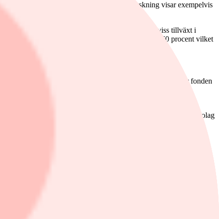
en historisk förmåga att höja utdelningen. Forskning visar exempelvis
rtin Lindqvist på Prior Nilsson
gnalvärde om en stark underliggande stabilitet och viss tillväxt i
ördelning jämfört med index, amerikanska bolag utgör 60 procent vilket
n global aktieindexfond.
 bästa avkastningen av all sektorerna det senaste året. Här har fonden
negativt av ränteuppgången i USA under vintern”, säger Martin
bolag som har en viss underliggande tillväxt. Investerar du bara i bolag
ng 2,6 procent. Största övervikt är mot konsumentvarubolag som väger
ktive 1,9 procent var. De minsta innehaven är på drygt 0,5 procent
millennieskiftet. Under hela den tidsperioden skapar den höjda
nden avkastat bättre än globalt aktieindex.”
 lägger du upp din kostnadsfria prenumeration på nyhetsbrevet.