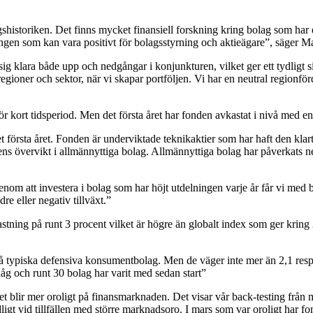
shistoriken. Det finns mycket finansiell forskning kring bolag som har 
ingen som kan vara positivt för bolagsstyrning och aktieägare”, säger Ma
ig klara både upp och nedgångar i konjunkturen, vilket ger ett tydligt si
regioner och sektor, när vi skapar portföljen. Vi har en neutral regionf
 för kort tidsperiod. Men det första året har fonden avkastat i nivå med e
 första året. Fonden är underviktade teknikaktier som har haft den klart
ens övervikt i allmännyttiga bolag. Allmännyttiga bolag har påverkats 
enom att investera i bolag som har höjt utdelningen varje år får vi med 
e eller negativ tillväxt.”
vkastning på runt 3 procent vilket är högre än globalt index som ger kri
 typiska defensiva konsumentbolag. Men de väger inte mer än 2,1 respe
åg och runt 30 bolag har varit med sedan start”
et blir mer oroligt på finansmarknaden. Det visar vår back-testing från 
ligt vid tillfällen med större marknadsoro. I mars som var oroligt har fo