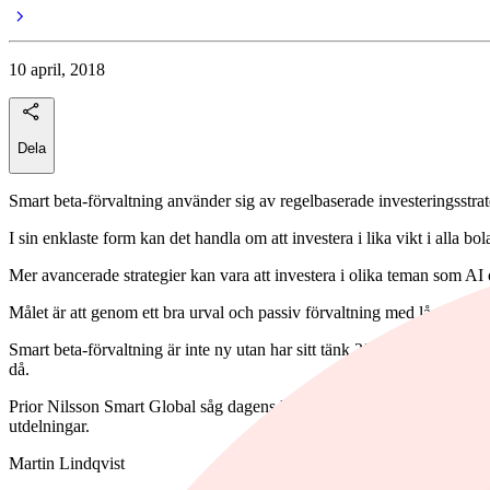
10 april, 2018
Dela
Smart beta-förvaltning använder sig av regelbaserade investeringsstrate
I sin enklaste form kan det handla om att investera i lika vikt i alla bo
Mer avancerade strategier kan vara att investera i olika teman som AI 
Målet är att genom ett bra urval och passiv förvaltning med låga kostn
Smart beta-förvaltning är inte ny utan har sitt tänk 20–30 år tillbaka
då.
Prior Nilsson Smart Global såg dagens ljus 1 mars 2017, förvaltare är 
utdelningar.
Martin Lindqvist