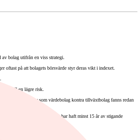
av bolag utifrån en viss strategi.
er oftast på att bolagets börsvärde styr deras vikt i indexet.
.
rna till en lägre risk.
a typer av strategier som värdebolag kontra tillväxtbolag fanns redan
lj på mellan 80–120 bolag, som har haft minst 15 år av stigande