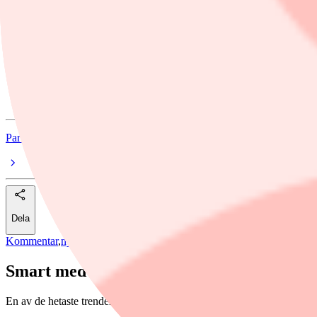
Följ Placera på Facebook och på Twitter @placerase
Ämnen i artikeln
fonder
PriorNilsson Globala Utdelare
Par Stahl
Dela
Kommentar
,
nyheter
,
fonder
/
fonder
Smart med utdelningshöjare
En av de hetaste trenderna inom kapitalförvaltning är Smart beta-förvalt