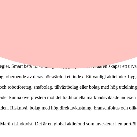
gier. Smart beta-förvaltningen bygger på att förvaltaren skapar ett urval 
lag, oberoende av deras börsvärde i ett index. Ett vanligt aktieindex bygg
och robotföretag, småbolag, tillväxtbolag eller bolag med hög utdelning
ader kunna överprestera mot det traditionella marknadsviktade indexen gä
 i tiden. Risknivå, bolag med hög direktavkastning, branschfokus och olik
Martin Lindqvist. Det är en global aktiefond som investerar i en portfö