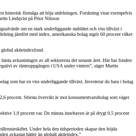
en historisk förmåga att höja utdelningen. Forskning visar exempelvis
rtin Lindqvist på Prior Nilsson
gnalvärde om en stark underliggande stabilitet och viss tillväxt i
ördelning jämfört med index, amerikanska bolag utgör 60 procent vilket
n global aktieindexfond.
 bästa avkastningen av all sektorerna det senaste året. Här har fonden
negativt av ränteuppgången i USA under vintern”, säger Martin
bolag som har en viss underliggande tillväxt. Investerar du bara i bolag
ng 2,6 procent. Största övervikt är mot konsumentvarubolag som väger
ktive 1,9 procent var. De minsta innehaven är på drygt 0,5 procent
millennieskiftet. Under hela den tidsperioden skapar den höjda
nden avkastat bättre än globalt aktieindex.”