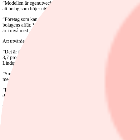
”Modellen är egenutvecklad och det centrala är den 15-åriga utdelning
att bolag som höjer utdelningen införlivar externa krav på bolagsledn
”Företag som kan visa på höjd utdelning på lång sikt som 15 år, visar s
bolagens affär. Vi har även andra kriterium som diversifiering mellan 
är i nivå med globalt aktieindex .”
Att utvärdera en fonds strategi och avkastning på ett år är en alldeles
”Det är främst två saker vi ser som motvind för Smart Global under det
3,7 procent jämfört med index på drygt 16 procent. Det andra är fond
Lindqvist.
”Smart Global ett alternativ för de som vill ha ren indexinvestering. G
med högst direktavkastning får du stor del billiga värdebolag med mindr
”Fonden består till stor del av stora defensiva bolag och har direkta
drygt 22 procent i fonden, mot knappt 9 procent i index”, säger han.
”De två största bolagen i fonden är Coca-Cola och Kimberly-Clark två
och totalt har fonden 90 innehav. Omsättningshastigheten i fonden är l
”Smart Global är en defensiv strategi som bör gå bättre än index när d
utdelningsstrategin överavkastning mot världsindex. Det är särskilt tyd
Vill du ha koll på vad som händer på fondmarknaden. Prenumerera på 