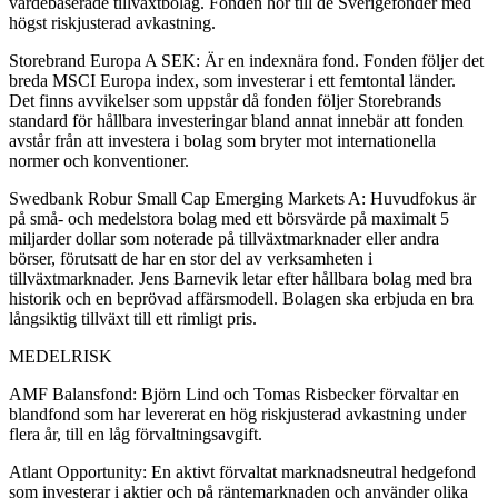
värdebaserade tillväxtbolag. Fonden hör till de Sverigefonder med
högst riskjusterad avkastning.
Storebrand Europa A SEK: Är en indexnära fond. Fonden följer det
breda MSCI Europa index, som investerar i ett femtontal länder.
Det finns avvikelser som uppstår då fonden följer Storebrands
standard för hållbara investeringar bland annat innebär att fonden
avstår från att investera i bolag som bryter mot internationella
normer och konventioner.
Swedbank Robur Small Cap Emerging Markets A: Huvudfokus är
på små- och medelstora bolag med ett börsvärde på maximalt 5
miljarder dollar som noterade på tillväxtmarknader eller andra
börser, förutsatt de har en stor del av verksamheten i
tillväxtmarknader. Jens Barnevik letar efter hållbara bolag med bra
historik och en beprövad affärsmodell. Bolagen ska erbjuda en bra
långsiktig tillväxt till ett rimligt pris.
MEDELRISK
AMF Balansfond: Björn Lind och Tomas Risbecker förvaltar en
blandfond som har levererat en hög riskjusterad avkastning under
flera år, till en låg förvaltningsavgift.
Atlant Opportunity: En aktivt förvaltat marknadsneutral hedgefond
som investerar i aktier och på räntemarknaden och använder olika