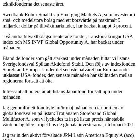
teknikfonderna det senaste året.
Swedbank Robur Small Cap Emerging Markets A, som investerar i
små- och medelstora bolag med ett börsvärde på maximalt 5
miljarder dollar på tillväxtmarknader, har backat knappt 3 procent.
Två andra tillväxtbolagsorienterade fonder, Länsförsäkringar USA
index och MS INVF Global Opportunity A, har backat under
månaden.
Bland de fonder som gått starkast under månaden hittar vi listans
Sverigefondsval Spiltan Aktiefond Stabil. Den följs av indexfonden
Storebrand Europa. Under det senaste halvåret har Europafonder
utklassat USA-fonder, den senaste månaden har skillnaden mellan
regionerna fortsatt att öka.
Intressant att notera är att listans Japanfond fortsatt upp under
månaden.
Jag genomför ett fondbyte inför maj månad och tar bort en av
globalfondsvalen på listan: Trotjänaren Storebrand Global
Multifactor A, som vi lyckades ta in på listan precis när stabila
värdebolag blev i ropet hos de globala investerarna, i februari 2021.
Jag tar in den aktivt förvaltade JPM Latin American Equity A (acc)