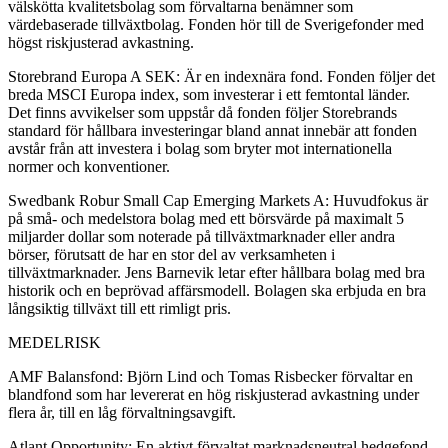
välskötta kvalitetsbolag som förvaltarna benämner som
värdebaserade tillväxtbolag. Fonden hör till de Sverigefonder med
högst riskjusterad avkastning.
Storebrand Europa A SEK: Är en indexnära fond. Fonden följer det
breda MSCI Europa index, som investerar i ett femtontal länder.
Det finns avvikelser som uppstår då fonden följer Storebrands
standard för hållbara investeringar bland annat innebär att fonden
avstår från att investera i bolag som bryter mot internationella
normer och konventioner.
Swedbank Robur Small Cap Emerging Markets A: Huvudfokus är
på små- och medelstora bolag med ett börsvärde på maximalt 5
miljarder dollar som noterade på tillväxtmarknader eller andra
börser, förutsatt de har en stor del av verksamheten i
tillväxtmarknader. Jens Barnevik letar efter hållbara bolag med bra
historik och en beprövad affärsmodell. Bolagen ska erbjuda en bra
långsiktig tillväxt till ett rimligt pris.
MEDELRISK
AMF Balansfond: Björn Lind och Tomas Risbecker förvaltar en
blandfond som har levererat en hög riskjusterad avkastning under
flera år, till en låg förvaltningsavgift.
Atlant Opportunity: En aktivt förvaltat marknadsneutral hedgefond