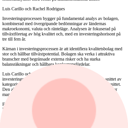
Luis Carillo och Rachel Rodrigues
Investeringsprocessen bygger på fundamental analys av bolagen,
kombinerad med övergripande bedömningar av ländernas
makroekonomi, valuta och ränteläge. Analysen är fokuserad på
tillväxtföretag av hög kvalitet och, med en investeringshorisont på
tre till fem år.
Kärnan i investeringsprocessen är att identifiera kvalitetsbolag med
stor och hållbar tillväxtpotential. Bolagen ska verka i attraktiva
branscher med begränsade externa risker och ha starka
balansräkningar och hållbara konkurrensfördelar.
Luis Carillo och teamet har lyckats riktigt bra med
investeringsprocessen: Fonden har stigit betydligt mer än snittet av
kategorin Latinamerikafonder – till en risk lägre än kategorisnittet.
Den aktiva förvaltningen är tydlig och från tid till annan avviker
man mycket från jämförelseindex.
Fonden har fyra stjärnor på tre års sikt och fyra på fem års sikt hos
Morningstar. Produktens årliga avgift uppskattad av Avanza är på
2,1 procent.
Fondkategorin Latinamerikafonder hör till de dyrare