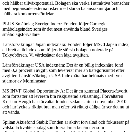
och hållbar tillväxtpotential. Bolagen ska verka i attraktiva branscher
med begränsade externa risker med starka balansräkningar och
hållbara konkurrensfördelar.
PLUS Småbolag Sverige Index: Fonden följer Carnegie
småbolagsindex som är det mest använda bland Sveriges
småbolagsförvaltare
Länsförsäkringar Japan indexnära: Fonden följer MSCI Japan index,
ett brett aktieindex som följer de största bolagen noterade på
Tokyobörsen. Vi värdesätter den låga avgiften.
Länsförsäkringar USA indexnära: Det är en billig indexnära fond
med 0,2 procent i avgift, som levererar mer än kategorisnittet efter
avgifter. Länsförsäkringar USA Indexnära har belönats med fyra
stjärnor av Morningstar.
MS INVF Global Opportunity A: Det är en gammal Placera-favorit
som fortsätter att leverera bra riskjusterad avkastning. Förvaltaren
Kristian Heugh har förvaltat fonden sedan starten i november 2010
och har lyckats riktigt bra, men efter två riktigt dåliga år ser det nu ut
att vända.
Spiltan Aktiefond Stabil: Fonden är aktivt förvaltad och fokuserar på
välskötta kvalitetsbolag som förvaltarna benämner som