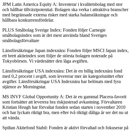
JPM Latin America Equity A: Investerar i kvalitetsbolag med stor
och hållbar tillväxtpotential. Bolagen ska verka i attraktiva branscher
med begränsade externa risker med starka balansräkningar och
hållbara konkurrensfördelar.
PLUS Småbolag Sverige Index: Fonden följer Carnegie
småbolagsindex som är det mest använda bland Sveriges
småbolagsförvaltare
Länsförsäkringar Japan indexnära: Fonden följer MSCI Japan index,
ett brett aktieindex som följer de största bolagen noterade på
Tokyobörsen. Vi värdesätter den låga avgiften.
Länsförsäkringar USA indexnära: Det är en billig indexnära fond
med 0,2 procent i avgift, som levererar mer än kategorisnittet efter
avgifter. Länsförsäkringar USA Indexnära har belönats med fyra
stjärnor av Morningstar.
MS INVF Global Opportunity A: Det är en gammal Placera-favorit
som fortsätter att leverera bra riskjusterad avkastning. Förvaltaren
Kristian Heugh har förvaltat fonden sedan starten i november 2010
och har lyckats riktigt bra, men efter två riktigt dåliga år ser det nu ut
att vända.
Spiltan Aktiefond Stabil: Fonden är aktivt förvaltad och fokuserar på