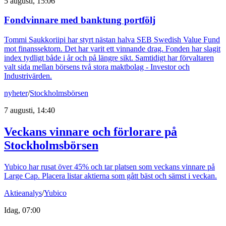
5 augusti, 15:06
Fondvinnare med banktung portfölj
Tommi Saukkoriipi har styrt nästan halva SEB Swedish Value Fund
mot finanssektorn. Det har varit ett vinnande drag. Fonden har slagit
index tydligt både i år och på längre sikt. Samtidigt har förvaltaren
valt sida mellan börsens två stora maktbolag - Investor och
Industrivärden.
nyheter
/
Stockholmsbörsen
7 augusti, 14:40
Veckans vinnare och förlorare på
Stockholmsbörsen
Yubico har rusat över 45% och tar platsen som veckans vinnare på
Large Cap. Placera listar aktierna som gått bäst och sämst i veckan.
Aktieanalys
/
Yubico
Idag, 07:00