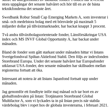
stora uppgångar det senaste halvåret och hör till en av de bästa
teknikfonderna det senaste året.
Swedbank Robur Small Cap Emerging Markets A, som investerar i
små- och medelstora bolag med ett börsvärde på maximalt 5
miljarder dollar på tillväxtmarknader, har backat knappt 3 procent.
Två andra tillväxtbolagsorienterade fonder, Länsförsäkringar USA
index och MS INVF Global Opportunity A, har backat under
månaden.
Bland de fonder som gått starkast under månaden hittar vi listans
Sverigefondsval Spiltan Aktiefond Stabil. Den följs av indexfonden
Storebrand Europa. Under det senaste halvåret har Europafonder
utklassat USA-fonder, den senaste månaden har skillnaden mellan
regionerna fortsatt att öka.
Intressant att notera är att listans Japanfond fortsatt upp under
månaden.
Jag genomför ett fondbyte inför maj månad och tar bort en av
globalfondsvalen på listan: Trotjänaren Storebrand Global
Multifactor A, som vi lyckades ta in på listan precis när stabila
värdebolag blev i ropet hos de globala investerarna, i februari 2021.