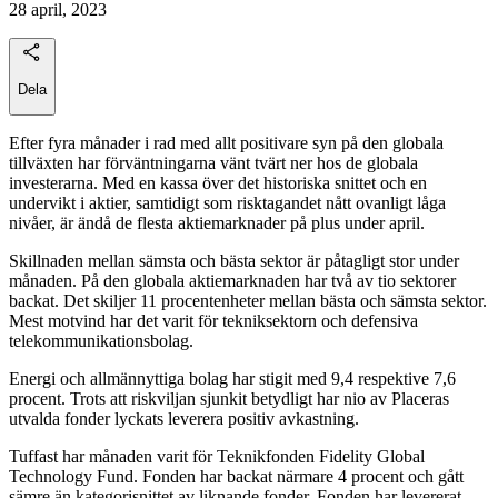
28 april, 2023
Dela
Efter fyra månader i rad med allt positivare syn på den globala
tillväxten har förväntningarna vänt tvärt ner hos de globala
investerarna. Med en kassa över det historiska snittet och en
undervikt i aktier, samtidigt som risktagandet nått ovanligt låga
nivåer, är ändå de flesta aktiemarknader på plus under april.
Skillnaden mellan sämsta och bästa sektor är påtagligt stor under
månaden. På den globala aktiemarknaden har två av tio sektorer
backat. Det skiljer 11 procentenheter mellan bästa och sämsta sektor.
Mest motvind har det varit för tekniksektorn och defensiva
telekommunikationsbolag.
Energi och allmännyttiga bolag har stigit med 9,4 respektive 7,6
procent. Trots att riskviljan sjunkit betydligt har nio av Placeras
utvalda fonder lyckats leverera positiv avkastning.
Tuffast har månaden varit för Teknikfonden Fidelity Global
Technology Fund. Fonden har backat närmare 4 procent och gått
sämre än kategorisnittet av liknande fonder. Fonden har levererat