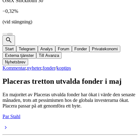
OMX Stockholm 30
−0,32%
(vid stängning)
Start
Telegram
Analys
Forum
Fonder
Privatekonomi
Externa tjänster
Till Avanza
Nyhetsbrev
Kommentar
,
nyheter
,
fonder
/
koptips
Placeras tretton utvalda fonder i maj
En majoritet av Placeras utvalda fonder har ökat i värde den senaste
månaden, trots att pessimismen hos de globala investerarna ökat.
Placera passar på att genomföra ett byte.
Par Stahl