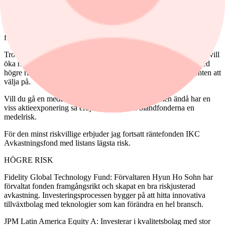
fondkategorierna. Men den aktiva och långsiktiga förvaltningen gör
att Placera tycker att fonden motiverar avgiften
För den som vill botanisera själv på listan över rekommenderade
fonder finns det olika risknivåer.
Tror du att det positiva börsklimatet håller i sig och känner att du vill
öka risken i fondportföljen, då hänvisar jag till övriga fonder med
högre risk. Det finns ytterligare sju fonder till inom det segmenten att
välja på.
Vill du gå en medelväg och reducera aktierisken men ändå har en
viss aktieexponering så erbjuder listans tre blandfonderna en
medelrisk.
För den minst riskvillige erbjuder jag fortsatt räntefonden IKC
Avkastningsfond med listans lägsta risk.
HÖGRE RISK
Fidelity Global Technology Fund: Förvaltaren Hyun Ho Sohn har
förvaltat fonden framgångsrikt och skapat en bra riskjusterad
avkastning. Investeringsprocessen bygger på att hitta innovativa
tillväxtbolag med teknologier som kan förändra en hel bransch.
JPM Latin America Equity A: Investerar i kvalitetsbolag med stor