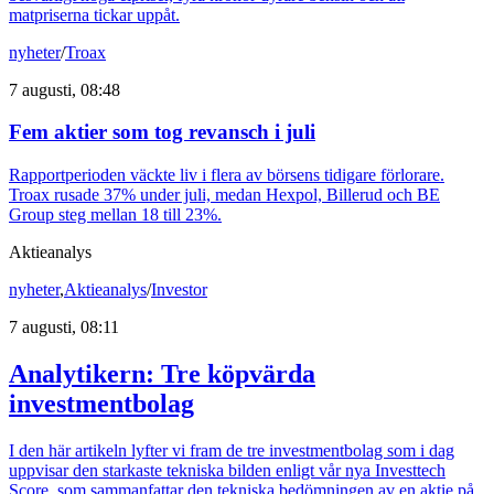
matpriserna tickar uppåt.
nyheter
/
Troax
7 augusti, 08:48
Fem aktier som tog revansch i juli
Rapportperioden väckte liv i flera av börsens tidigare förlorare.
Troax rusade 37% under juli, medan Hexpol, Billerud och BE
Group steg mellan 18 till 23%.
Aktieanalys
nyheter
,
Aktieanalys
/
Investor
7 augusti, 08:11
Analytikern: Tre köpvärda
investmentbolag
I den här artikeln lyfter vi fram de tre investmentbolag som i dag
uppvisar den starkaste tekniska bilden enligt vår nya Investtech
Score, som sammanfattar den tekniska bedömningen av en aktie på