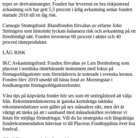
typer av derivatstrategier. Fonden har levererat en bra riskjusterad
avkastning och har gett 5,5 procent i årlig avkastning sedan fonden
startade 2016 till en låg risk.
Carnegie Strategifond: Blandfonden förvaltas av erfarne John
Strömgren som historiskt lyckats balansera risk och avkastning på ett
föredömligt sätt. Fonden investerar 60 procent i aktier och 40
procent ränteprodukter.
LÅG RISK
IKC Avkastningsfond: Fonden förvaltas av Lars Bredenberg som
placerar i nordiska räntebärande instrument med fokus på
företagsobligationer som företrädesvis är noterade i svenska kronor.
Fonden blev 2019 utsedd till bästa fond av Morningstar i
fondkategorin företagsobligationsfonder.
Våra tips på köpvärda fonder bör ses som ett smörgåsbord att välja
från. Rekommendationerna är ganska kortsiktiga taktiska
rekommendationer som gäller på sex månaders sikt, men det är
viktigt att tänka på att i samband med månadsskiften reviderar vi
listan för möjliga förändringar. Vill du ha strategiska och långsiktiga
fondrekommendation hänvisar vi till Placeras Fondtopplista över bra
fondval.