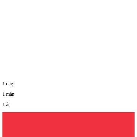
1 dag
1 mån
1 år