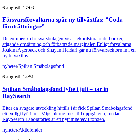
6 augusti, 17:03
Försvarsförvaltarna spår ny tillväxtfas: ”Goda
förutsättningar”
De europeiska försvarsbolagen visar rekordstora orderböcker,
stigande omsättning och förbättrade marginaler. Enligt förvaltarna
Joakim Agerback och Shayan Heidari går nu försvarssektorn in i en
ny tillväxtfas.
nyheter
/
Spiltan Småbolagsfond
6 augusti, 14:51
Spiltan Småbolagsfond lyfte i juli – tar in
RaySearch
Efter en svagare utveckling hittills i år fick Spiltan Småbolagsfond
ett tydligt lyft i juli. Mips bidrog mest till uppgången, medan
RaySearch Laboratories är ett nytt innehav i fonden.
nyheter
/
Aktiefonder