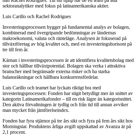
han Rachel Rodrigues. Till sin hjälp har de ett team på åtta
sektoranalytiker med fokus på latinamerikanska aktier.
Luis Carillo och Rachel Rodrigues
Investeringsprocessen bygger på fundamental analys av bolagen,
kombinerad med övergripande bedömningar av ländernas
makroekonomi, valuta och ränteläge. Analysen är fokuserad på
tillväxtföretag av hög kvalitet och, med en investeringshorisont på
tre till fem år.
Kärnan i investeringsprocessen är att identifiera kvalitetsbolag med
stor och hållbar tillväxtpotential. Bolagen ska verka i attraktiva
branscher med begränsade externa risker och ha starka
balansräkningar och hållbara konkurrensfördelar.
Luis Carillo och teamet har lyckats riktigt bra med
investeringsprocessen: Fonden har stigit betydligt mer än snittet av
kategorin Latinamerikafonder – till en risk lägre än kategorisnittet.
Den aktiva förvaltningen är tydlig och från tid till annan avviker
man mycket från jämförelseindex.
Fonden har fyra stjärnor på tre års sikt och fyra på fem års sikt hos
Morningstar. Produktens årliga avgift uppskattad av Avanza är på
2,1 procent.