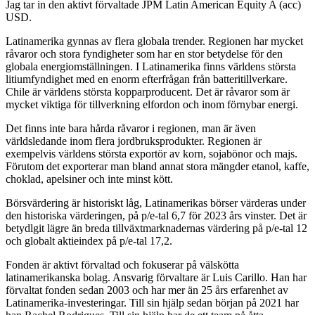
Jag tar in den aktivt förvaltade JPM Latin American Equity A (acc)
USD.
Latinamerika gynnas av flera globala trender. Regionen har mycket
råvaror och stora fyndigheter som har en stor betydelse för den
globala energiomställningen. I Latinamerika finns världens största
litiumfyndighet med en enorm efterfrågan från batteritillverkare.
Chile är världens största kopparproducent. Det är råvaror som är
mycket viktiga för tillverkning elfordon och inom förnybar energi.
Det finns inte bara hårda råvaror i regionen, man är även
världsledande inom flera jordbruksprodukter. Regionen är
exempelvis världens största exportör av korn, sojabönor och majs.
Förutom det exporterar man bland annat stora mängder etanol, kaffe,
choklad, apelsiner och inte minst kött.
Börsvärdering är historiskt låg, Latinamerikas börser värderas under
den historiska värderingen, på p/e-tal 6,7 för 2023 års vinster. Det är
betydlgit lägre än breda tillväxtmarknadernas värdering på p/e-tal 12
och globalt aktieindex på p/e-tal 17,2.
Fonden är aktivt förvaltad och fokuserar på välskötta
latinamerikanska bolag. Ansvarig förvaltare är Luis Carillo. Han har
förvaltat fonden sedan 2003 och har mer än 25 års erfarenhet av
Latinamerika-investeringar. Till sin hjälp sedan början på 2021 har