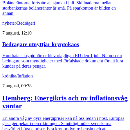
Bolåneräntorna fortsatte att sjunka i juli. Skillnaderna mellan
storbankernas bolåneräntor är små. På sparkonton är bilden en
annan.
nyheter
/
Bedrägeri
7 augusti, 12:10
Bedragare utnyttjar kryptokaos
Hundratals kryptobörser blev olagliga i EU den 1 juli. Nu poserar
bedragare som myndigheter med förfalskade dokument för att lura
kunder på deras pengar.
krönika
/
Inflation
7 augusti, 09:38
Hemberg: Energikris och ny inflationsvåg
väntar
En andra våg av dyra energipriser kan nå oss redan i höst. Europas
gaslager pekar i den riktningen. Samtidigt möter svenskarna
besvärligt höga elpriser, fyra kronor dyrare bensin och att