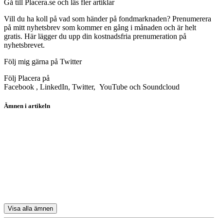
Gå till Placera.se och läs fler artiklar
Vill du ha koll på vad som händer på fondmarknaden? Prenumerera
på mitt nyhetsbrev som kommer en gång i månaden och är helt
gratis. Här lägger du upp din kostnadsfria prenumeration på
nyhetsbrevet.
Följ mig gärna på Twitter
Följ Placera på
Facebook , LinkedIn, Twitter, YouTube och Soundcloud
Ämnen i artikeln
koptips
fonder
Storebrand Global Multifactor A SEK
JPM Latin America Equity A (acc) USD
Fidelity Global Technology A-Dis-EUR
Visa alla ämnen