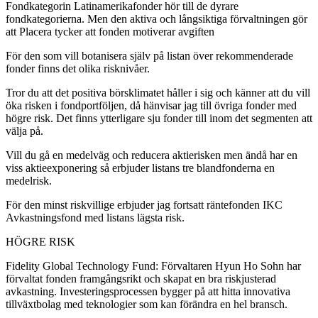
Fondkategorin Latinamerikafonder hör till de dyrare
fondkategorierna. Men den aktiva och långsiktiga förvaltningen gör
att Placera tycker att fonden motiverar avgiften
För den som vill botanisera själv på listan över rekommenderade
fonder finns det olika risknivåer.
Tror du att det positiva börsklimatet håller i sig och känner att du vill
öka risken i fondportföljen, då hänvisar jag till övriga fonder med
högre risk. Det finns ytterligare sju fonder till inom det segmenten att
välja på.
Vill du gå en medelväg och reducera aktierisken men ändå har en
viss aktieexponering så erbjuder listans tre blandfonderna en
medelrisk.
För den minst riskvillige erbjuder jag fortsatt räntefonden IKC
Avkastningsfond med listans lägsta risk.
HÖGRE RISK
Fidelity Global Technology Fund: Förvaltaren Hyun Ho Sohn har
förvaltat fonden framgångsrikt och skapat en bra riskjusterad
avkastning. Investeringsprocessen bygger på att hitta innovativa
tillväxtbolag med teknologier som kan förändra en hel bransch.