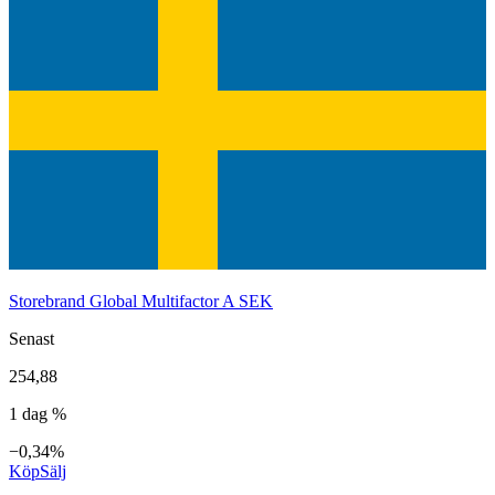
Storebrand Global Multifactor A SEK
Senast
254,88
1 dag %
−0,34%
Köp
Sälj