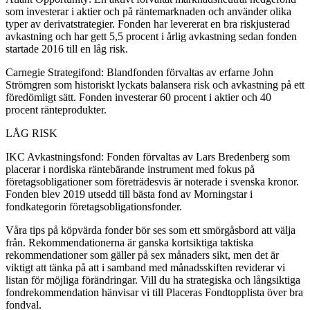
som investerar i aktier och på räntemarknaden och använder olika
typer av derivatstrategier. Fonden har levererat en bra riskjusterad
avkastning och har gett 5,5 procent i årlig avkastning sedan fonden
startade 2016 till en låg risk.
Carnegie Strategifond: Blandfonden förvaltas av erfarne John
Strömgren som historiskt lyckats balansera risk och avkastning på ett
föredömligt sätt. Fonden investerar 60 procent i aktier och 40
procent ränteprodukter.
LÅG RISK
IKC Avkastningsfond: Fonden förvaltas av Lars Bredenberg som
placerar i nordiska räntebärande instrument med fokus på
företagsobligationer som företrädesvis är noterade i svenska kronor.
Fonden blev 2019 utsedd till bästa fond av Morningstar i
fondkategorin företagsobligationsfonder.
Våra tips på köpvärda fonder bör ses som ett smörgåsbord att välja
från. Rekommendationerna är ganska kortsiktiga taktiska
rekommendationer som gäller på sex månaders sikt, men det är
viktigt att tänka på att i samband med månadsskiften reviderar vi
listan för möjliga förändringar. Vill du ha strategiska och långsiktiga
fondrekommendation hänvisar vi till Placeras Fondtopplista över bra
fondval.