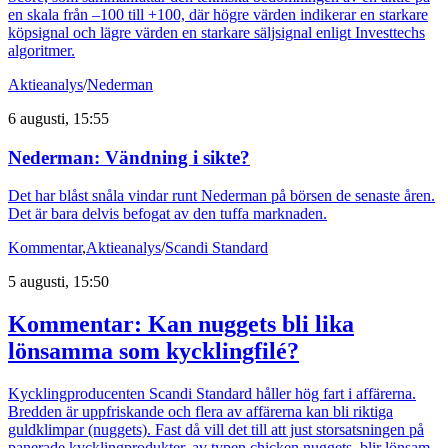
en skala från –100 till +100, där högre värden indikerar en starkare
köpsignal och lägre värden en starkare säljsignal enligt Investtechs
algoritmer.
Aktieanalys
/
Nederman
6 augusti, 15:55
Nederman: Vändning i sikte?
Det har blåst snåla vindar runt Nederman på börsen de senaste åren.
Det är bara delvis befogat av den tuffa marknaden.
Kommentar
,
Aktieanalys
/
Scandi Standard
5 augusti, 15:50
Kommentar: Kan nuggets bli lika
lönsamma som kycklingfilé?
Kycklingproducenten Scandi Standard håller hög fart i affärerna.
Bredden är uppfriskande och flera av affärerna kan bli riktiga
guldklimpar (nuggets). Fast då vill det till att just storsatsningen på
panerade kycklingprodukter, av typen chicken nuggets, blir lönsam.