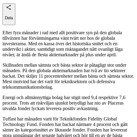
Dela
Efter fyra månader i rad med allt positivare syn på den globala
tillväxten har förväntningarna vänt tvärt ner hos de globala
investerarna. Med en kassa över det historiska snittet och en
undervikt i aktier, samtidigt som risktagandet nått ovanligt låga
nivåer, är ändå de flesta aktiemarknader på plus under april.
Skillnaden mellan sämsta och bästa sektor är påtagligt stor under
månaden. På den globala aktiemarknaden har två av tio sektorer
backat. Det skiljer 11 procentenheter mellan bästa och sämsta sektor.
Mest motvind har det varit för tekniksektorn och defensiva
telekommunikationsbolag.
Energi och allmännyttiga bolag har stigit med 9,4 respektive 7,6
procent. Trots att riskviljan sjunkit betydligt har nio av Placeras
utvalda fonder lyckats leverera positiv avkastning.
Tuffast har månaden varit för Teknikfonden Fidelity Global
Technology Fund. Fonden har backat närmare 4 procent och gått
sämre än kategorisnittet av liknande fonder. Fonden har levererat
stora uppgångar det senaste halvåret och hör till en av de bästa