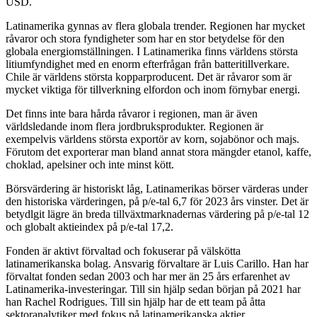
USD.
Latinamerika gynnas av flera globala trender. Regionen har mycket
råvaror och stora fyndigheter som har en stor betydelse för den
globala energiomställningen. I Latinamerika finns världens största
litiumfyndighet med en enorm efterfrågan från batteritillverkare.
Chile är världens största kopparproducent. Det är råvaror som är
mycket viktiga för tillverkning elfordon och inom förnybar energi.
Det finns inte bara hårda råvaror i regionen, man är även
världsledande inom flera jordbruksprodukter. Regionen är
exempelvis världens största exportör av korn, sojabönor och majs.
Förutom det exporterar man bland annat stora mängder etanol, kaffe,
choklad, apelsiner och inte minst kött.
Börsvärdering är historiskt låg, Latinamerikas börser värderas under
den historiska värderingen, på p/e-tal 6,7 för 2023 års vinster. Det är
betydlgit lägre än breda tillväxtmarknadernas värdering på p/e-tal 12
och globalt aktieindex på p/e-tal 17,2.
Fonden är aktivt förvaltad och fokuserar på välskötta
latinamerikanska bolag. Ansvarig förvaltare är Luis Carillo. Han har
förvaltat fonden sedan 2003 och har mer än 25 års erfarenhet av
Latinamerika-investeringar. Till sin hjälp sedan början på 2021 har
han Rachel Rodrigues. Till sin hjälp har de ett team på åtta
sektoranalytiker med fokus på latinamerikanska aktier.