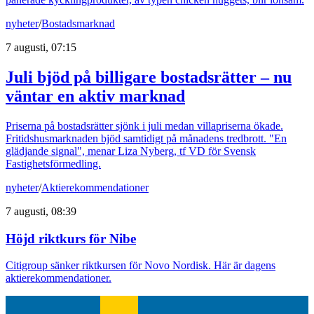
nyheter
/
Bostadsmarknad
7 augusti, 07:15
Juli bjöd på billigare bostadsrätter – nu
väntar en aktiv marknad
Priserna på bostadsrätter sjönk i juli medan villapriserna ökade.
Fritidshusmarknaden bjöd samtidigt på månadens tredbrott. "En
glädjande signal", menar Liza Nyberg, tf VD för Svensk
Fastighetsförmedling.
nyheter
/
Aktierekommendationer
7 augusti, 08:39
Höjd riktkurs för Nibe
Citigroup sänker riktkursen för Novo Nordisk. Här är dagens
aktierekommendationer.