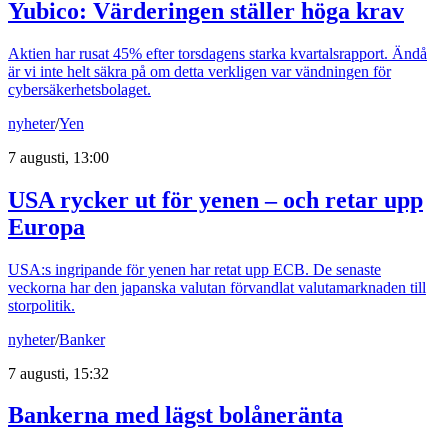
Yubico: Värderingen ställer höga krav
Aktien har rusat 45% efter torsdagens starka kvartalsrapport. Ändå
är vi inte helt säkra på om detta verkligen var vändningen för
cybersäkerhetsbolaget.
nyheter
/
Yen
7 augusti, 13:00
USA rycker ut för yenen – och retar upp
Europa
USA:s ingripande för yenen har retat upp ECB. De senaste
veckorna har den japanska valutan förvandlat valutamarknaden till
storpolitik.
nyheter
/
Banker
7 augusti, 15:32
Bankerna med lägst bolåneränta