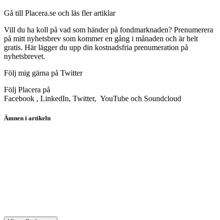
Gå till Placera.se och läs fler artiklar
Vill du ha koll på vad som händer på fondmarknaden? Prenumerera
på mitt nyhetsbrev som kommer en gång i månaden och är helt
gratis. Här lägger du upp din kostnadsfria prenumeration på
nyhetsbrevet.
Följ mig gärna på Twitter
Följ Placera på
Facebook , LinkedIn, Twitter, YouTube och Soundcloud
Ämnen i artikeln
koptips
fonder
Storebrand Global Multifactor A SEK
JPM Latin America Equity A (acc) USD
Fidelity Global Technology A-Dis-EUR