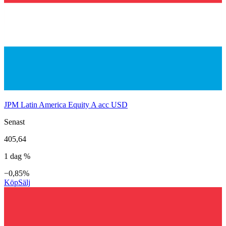
JPM Latin America Equity A acc USD
Senast
405,64
1 dag %
−0,85%
Köp
Sälj