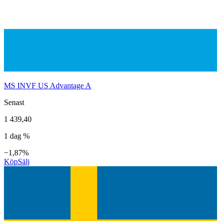
MS INVF US Advantage A
Senast
1 439,40
1 dag %
−1,87%
Köp
Sälj