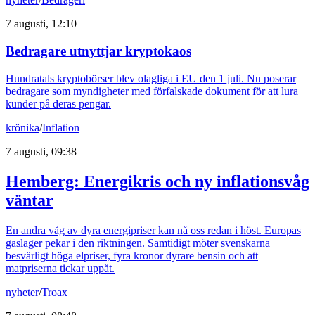
7 augusti, 12:10
Bedragare utnyttjar kryptokaos
Hundratals kryptobörser blev olagliga i EU den 1 juli. Nu poserar
bedragare som myndigheter med förfalskade dokument för att lura
kunder på deras pengar.
krönika
/
Inflation
7 augusti, 09:38
Hemberg: Energikris och ny inflationsvåg
väntar
En andra våg av dyra energipriser kan nå oss redan i höst. Europas
gaslager pekar i den riktningen. Samtidigt möter svenskarna
besvärligt höga elpriser, fyra kronor dyrare bensin och att
matpriserna tickar uppåt.
nyheter
/
Troax