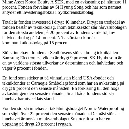
Mirae Asset Korea Equity A SEK, med en avkastning på närmare 11
procent. Fonden förvaltas av Si Hyung Song och har som namnet
antyder ett investeringsfokus i Sydkoreanskabolag.
Totalt är fonden investerad i drygt 40 innehav. Drygt en tredjedel av
fonden består av teknikbolag. Inom tekniksektor står hårvarubolagen
för den största andelen på 20 procent av fondens värde följt av
halvledarbolag på 14 procent. Näst största sektor är
kommunikationsbolag på 15 procent.
Störst innehav i fonden är Seolbörsens största bolag teknikjätten
Samsung Electronics, vikten är drygt 9 procent. SK Hynix som är
en av världens största tillverkar av datorminnen och halvledare och
väger 9 procent i fonden.
En fond som sticker ut på vinnarlistan bland USA-fonder och
teknikfonder är Carnegie Småbolagsfond som har en avkastning på
drygt 9 procent den senaste månaden. En förklaring till den höga
avkastningen den senaste månaden är att båda fondens största
innehav har utvecklats starkt.
Fonden största innehav är taktätningsbolaget Nordic Waterproofing
som stigit över 22 procent den senaste månaden. Det näst största
innehavet är norska mjukvarubolaget Smartcraft som har en
uppgång på drygt 20 procent i ryggen.