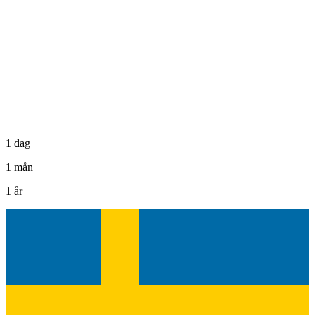
1 dag
1 mån
1 år