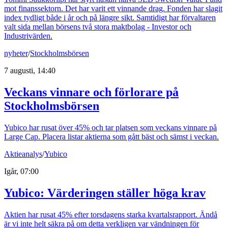
mot finanssektorn. Det har varit ett vinnande drag. Fonden har slagit
index tydligt både i år och på längre sikt. Samtidigt har förvaltaren
valt sida mellan börsens två stora maktbolag - Investor och
Industrivärden.
nyheter
/
Stockholmsbörsen
7 augusti, 14:40
Veckans vinnare och förlorare på
Stockholmsbörsen
Yubico har rusat över 45% och tar platsen som veckans vinnare på
Large Cap. Placera listar aktierna som gått bäst och sämst i veckan.
Aktieanalys
/
Yubico
Igår, 07:00
Yubico: Värderingen ställer höga krav
Aktien har rusat 45% efter torsdagens starka kvartalsrapport. Ändå
är vi inte helt säkra på om detta verkligen var vändningen för