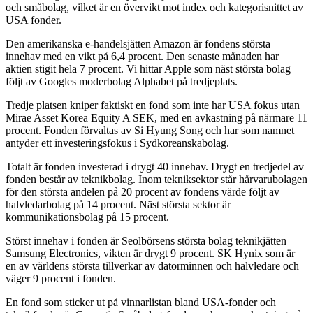
och småbolag, vilket är en övervikt mot index och kategorisnittet av
USA fonder.
Den amerikanska e-handelsjätten Amazon är fondens största
innehav med en vikt på 6,4 procent. Den senaste månaden har
aktien stigit hela 7 procent. Vi hittar Apple som näst största bolag
följt av Googles moderbolag Alphabet på tredjeplats.
Tredje platsen kniper faktiskt en fond som inte har USA fokus utan
Mirae Asset Korea Equity A SEK, med en avkastning på närmare 11
procent. Fonden förvaltas av Si Hyung Song och har som namnet
antyder ett investeringsfokus i Sydkoreanskabolag.
Totalt är fonden investerad i drygt 40 innehav. Drygt en tredjedel av
fonden består av teknikbolag. Inom tekniksektor står hårvarubolagen
för den största andelen på 20 procent av fondens värde följt av
halvledarbolag på 14 procent. Näst största sektor är
kommunikationsbolag på 15 procent.
Störst innehav i fonden är Seolbörsens största bolag teknikjätten
Samsung Electronics, vikten är drygt 9 procent. SK Hynix som är
en av världens största tillverkar av datorminnen och halvledare och
väger 9 procent i fonden.
En fond som sticker ut på vinnarlistan bland USA-fonder och