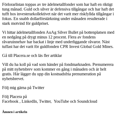
Förlorarlistan toppas av tre ädelmetallfonder som har haft en riktigt
tung månad. Guld och silver är defensiva tillgångar och har haft det
tufft hos investerarkollektivet när det varit mer riskfyllda tillgångar i
fokus. En snabb dollarförstärkning under månaden resulterade i
stark motvind för guldpriset.
Vi hittar ädelmetallfonden AuAg Silver Bullet på bottenplatsen med
en nedgång på drygt minus 12 procent. Flera av fondens
råvaruinnehav har backat i linje med underliggande råvaror. Näst
tuffast har det varit för guldfonden CPR Invest Global Gold Mines.
Gå till Placera.se och läs fler artiklar
Vill du ha koll på vad som händer på fondmarknaden. Prenumerera
på mitt nyhetsbrev som kommer en gång i månaden och är helt
gratis. Här lägger du upp din kostnadsfria prenumeration på
nyhetsbrevet.
Följ mig gärna på Twitter
Följ Placera på
Facebook , LinkedIn, Twitter, YouTube och Soundcloud
Ämnen i artikeln
fonder