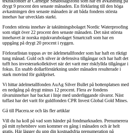
teknikfonder är Carnegie Småbolagsfond som har en avkastning på
drygt 9 procent den senaste månaden. En förklaring till den höga
avkastningen den senaste månaden är att båda fondens största
innehav har utvecklats starkt.
Fonden största innehav är taktätningsbolaget Nordic Waterproofing
som stigit över 22 procent den senaste månaden. Det näst största
innehavet är norska mjukvarubolaget Smartcraft som har en
uppgång på drygt 20 procent i ryggen.
Förlorarlistan toppas av tre ädelmetallfonder som har haft en riktigt
tung månad. Guld och silver är defensiva tillgångar och har haft det
tufft hos investerarkollektivet när det varit mer riskfyllda tillgångar i
fokus. En snabb dollarförstärkning under månaden resulterade i
stark motvind för guldpriset.
Vi hittar ädelmetallfonden AuAg Silver Bullet på bottenplatsen med
en nedgång på drygt minus 12 procent. Flera av fondens
råvaruinnehav har backat i linje med underliggande råvaror. Näst
tuffast har det varit för guldfonden CPR Invest Global Gold Mines.
Gå till Placera.se och läs fler artiklar
Vill du ha koll på vad som händer på fondmarknaden. Prenumerera
på mitt nyhetsbrev som kommer en gång i månaden och är helt
gratis. Här lägger du upp din kostnadsfria prenumeration på