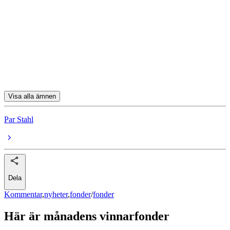
Allianz Cyber Security AT USD Acc
Swedbank Robur USA A
Mirae Asset Korea Equity A USD
MS INVF US Growth A USD
Visa alla ämnen
Par Stahl
Dela
Kommentar
,
nyheter
,
fonder
/
fonder
Här är månadens vinnarfonder