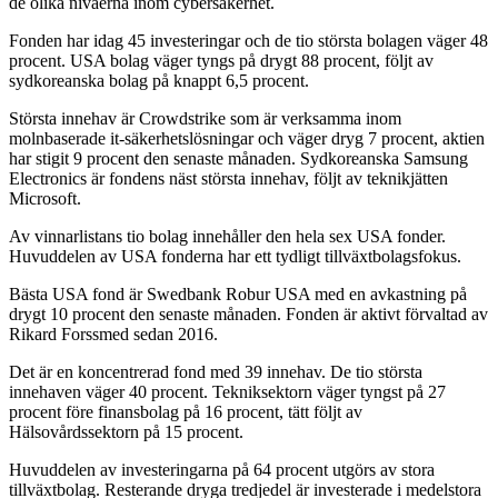
de olika nivåerna inom cybersäkerhet.
Fonden har idag 45 investeringar och de tio största bolagen väger 48
procent. USA bolag väger tyngs på drygt 88 procent, följt av
sydkoreanska bolag på knappt 6,5 procent.
Största innehav är Crowdstrike som är verksamma inom
molnbaserade it-säkerhetslösningar och väger dryg 7 procent, aktien
har stigit 9 procent den senaste månaden. Sydkoreanska Samsung
Electronics är fondens näst största innehav, följt av teknikjätten
Microsoft.
Av vinnarlistans tio bolag innehåller den hela sex USA fonder.
Huvuddelen av USA fonderna har ett tydligt tillväxtbolagsfokus.
Bästa USA fond är Swedbank Robur USA med en avkastning på
drygt 10 procent den senaste månaden. Fonden är aktivt förvaltad av
Rikard Forssmed sedan 2016.
Det är en koncentrerad fond med 39 innehav. De tio största
innehaven väger 40 procent. Tekniksektorn väger tyngst på 27
procent före finansbolag på 16 procent, tätt följt av
Hälsovårdssektorn på 15 procent.
Huvuddelen av investeringarna på 64 procent utgörs av stora
tillväxtbolag. Resterande dryga tredjedel är investerade i medelstora