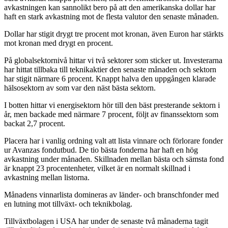
avkastningen kan sannolikt bero på att den amerikanska dollar har
haft en stark avkastning mot de flesta valutor den senaste månaden.
Dollar har stigit drygt tre procent mot kronan, även Euron har stärkts
mot kronan med drygt en procent.
På globalsektornivå hittar vi två sektorer som sticker ut. Investerarna
har hittat tillbaka till teknikaktier den senaste månaden och sektorn
har stigit närmare 6 procent. Knappt halva den uppgången klarade
hälsosektorn av som var den näst bästa sektorn.
I botten hittar vi energisektorn hör till den bäst presterande sektorn i
år, men backade med närmare 7 procent, följt av finanssektorn som
backat 2,7 procent.
Placera har i vanlig ordning valt att lista vinnare och förlorare fonder
ur Avanzas fondutbud. De tio bästa fonderna har haft en hög
avkastning under månaden. Skillnaden mellan bästa och sämsta fond
är knappt 23 procentenheter, vilket är en normalt skillnad i
avkastning mellan listorna.
Månadens vinnarlista domineras av länder- och branschfonder med
en lutning mot tillväxt- och teknikbolag.
Tillväxtbolagen i USA har under de senaste två månaderna tagit