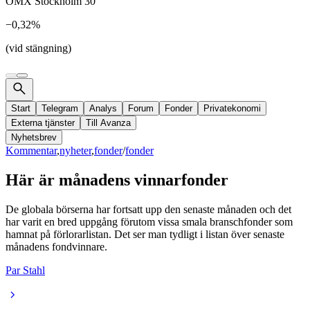
OMX Stockholm 30
−0,32%
(vid stängning)
Start
Telegram
Analys
Forum
Fonder
Privatekonomi
Externa tjänster
Till Avanza
Nyhetsbrev
Kommentar
,
nyheter
,
fonder
/
fonder
Här är månadens vinnarfonder
De globala börserna har fortsatt upp den senaste månaden och det
har varit en bred uppgång förutom vissa smala branschfonder som
hamnat på förlorarlistan. Det ser man tydligt i listan över senaste
månadens fondvinnare.
Par Stahl