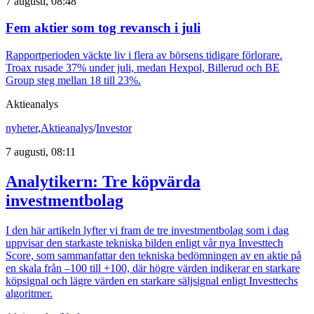
7 augusti, 08:48
Fem aktier som tog revansch i juli
Rapportperioden väckte liv i flera av börsens tidigare förlorare.
Troax rusade 37% under juli, medan Hexpol, Billerud och BE
Group steg mellan 18 till 23%.
Aktieanalys
nyheter
,
Aktieanalys
/
Investor
7 augusti, 08:11
Analytikern: Tre köpvärda
investmentbolag
I den här artikeln lyfter vi fram de tre investmentbolag som i dag
uppvisar den starkaste tekniska bilden enligt vår nya Investtech
Score, som sammanfattar den tekniska bedömningen av en aktie på
en skala från –100 till +100, där högre värden indikerar en starkare
köpsignal och lägre värden en starkare säljsignal enligt Investtechs
algoritmer.