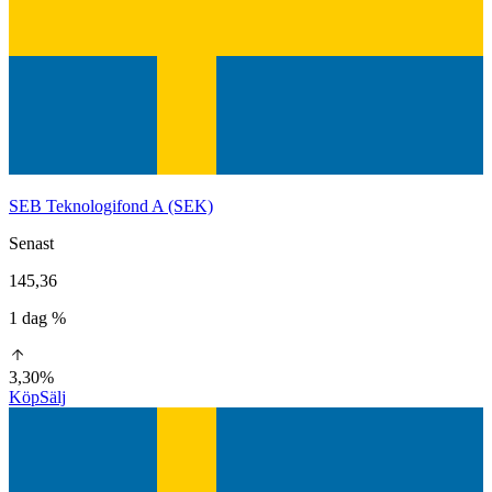
SEB Teknologifond A (SEK)
Senast
145,36
1 dag %
3,30%
Köp
Sälj