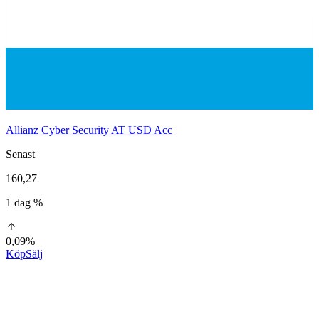
Allianz Cyber Security AT USD Acc
Senast
160,27
1 dag %
0,09%
Köp
Sälj