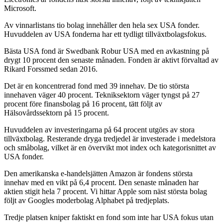
Microsoft.
Av vinnarlistans tio bolag innehåller den hela sex USA fonder.
Huvuddelen av USA fonderna har ett tydligt tillväxtbolagsfokus.
Bästa USA fond är Swedbank Robur USA med en avkastning på
drygt 10 procent den senaste månaden. Fonden är aktivt förvaltad av
Rikard Forssmed sedan 2016.
Det är en koncentrerad fond med 39 innehav. De tio största
innehaven väger 40 procent. Tekniksektorn väger tyngst på 27
procent före finansbolag på 16 procent, tätt följt av
Hälsovårdssektorn på 15 procent.
Huvuddelen av investeringarna på 64 procent utgörs av stora
tillväxtbolag. Resterande dryga tredjedel är investerade i medelstora
och småbolag, vilket är en övervikt mot index och kategorisnittet av
USA fonder.
Den amerikanska e-handelsjätten Amazon är fondens största
innehav med en vikt på 6,4 procent. Den senaste månaden har
aktien stigit hela 7 procent. Vi hittar Apple som näst största bolag
följt av Googles moderbolag Alphabet på tredjeplats.
Tredje platsen kniper faktiskt en fond som inte har USA fokus utan