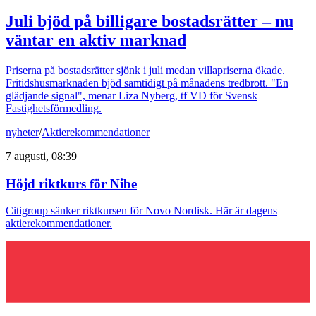
Juli bjöd på billigare bostadsrätter – nu
väntar en aktiv marknad
Priserna på bostadsrätter sjönk i juli medan villapriserna ökade.
Fritidshusmarknaden bjöd samtidigt på månadens tredbrott. "En
glädjande signal", menar Liza Nyberg, tf VD för Svensk
Fastighetsförmedling.
nyheter
/
Aktierekommendationer
7 augusti, 08:39
Höjd riktkurs för Nibe
Citigroup sänker riktkursen för Novo Nordisk. Här är dagens
aktierekommendationer.