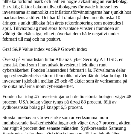
tillbaka förlorad mark och haft en högre avkastning än värdebolag.
En viktig faktor bakom tillväxtbolagens förnyade intresse hos
investerarna är sannolikt att inflationsförväntningarna har sjunkit hos
marknadens aktörer. Det har fått räntan på den amerikanska 10
åringen sjunkit tillbaka från årets rekordnotering som noterades i
april. Tillväxtbolag med stora förväntade vinster i framtiden är
väldigt räntekänsliga, vilket påverkat dem både negativt under
februari till maj och nu positivt.
Graf S&P Value index vs S&P Growth index
Överst på vinnarlistan hittar Allianz Cyber Security AT USD, en
tematisk fond som i huvudsak investerar i tekniken runt
cybersäkerhet. Fonden lanserades i februari i år. Förvaltarna delar
upp cybersäkerhetssektorn i fem olika nivåer där de letar bolag. De
investerar i globalt i mellan 25 och 45 aktier som är verksamma på
de olika nivåerna inom cybersäkerhet.
Fonden har idag 45 investeringar och de tio största bolagen väger 48
procent. USA bolag väger tyngs på drygt 88 procent, följt av
sydkoreanska bolag på knappt 6,5 procent.
Största innehav är Crowdstrike som är verksamma inom
molnbaserade it-säkerhetslösningar och väger dryg 7 procent, aktien
har stigit 9 procent den senaste månaden. Sydkoreanska Samsung
Electronics är fondens näst största innehav, följt av teknikjätten