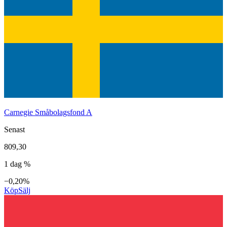
Carnegie Småbolagsfond A
Senast
809,30
1 dag %
−0,20%
Köp
Sälj