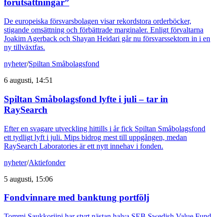
förutsättningar”
De europeiska försvarsbolagen visar rekordstora orderböcker,
stigande omsättning och förbättrade marginaler. Enligt förvaltarna
Joakim Agerback och Shayan Heidari går nu försvarssektorn in i en
ny tillväxtfas.
nyheter
/
Spiltan Småbolagsfond
6 augusti, 14:51
Spiltan Småbolagsfond lyfte i juli – tar in
RaySearch
Efter en svagare utveckling hittills i år fick Spiltan Småbolagsfond
ett tydligt lyft i juli. Mips bidrog mest till uppgången, medan
RaySearch Laboratories är ett nytt innehav i fonden.
nyheter
/
Aktiefonder
5 augusti, 15:06
Fondvinnare med banktung portfölj
Tommi Saukkoriipi har styrt nästan halva SEB Swedish Value Fund