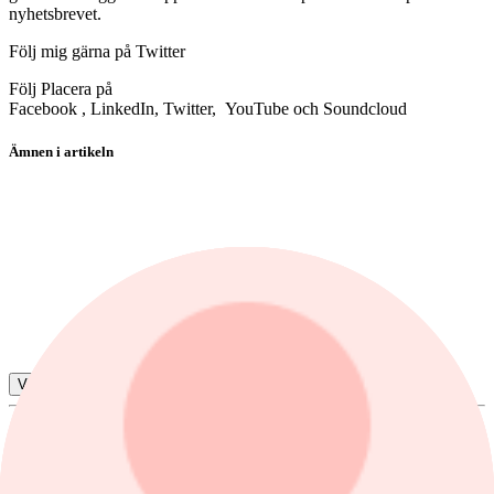
nyhetsbrevet.
Följ mig gärna på Twitter
Följ Placera på
Facebook , LinkedIn, Twitter, YouTube och Soundcloud
Ämnen i artikeln
fonder
Allianz Cyber Security AT USD Acc
Swedbank Robur USA A
Mirae Asset Korea Equity A USD
MS INVF US Growth A USD
Visa alla ämnen
Par Stahl