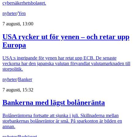
cybersäkerhetsbolaget.
nyheter
/
Yen
7 augusti, 13:00
USA rycker ut för yenen – och retar upp
Europa
USA:s ingripande för yenen har retat upp ECB. De senaste
veckorna har den japanska valutan förvandlat valutamarknaden till
storpolitik.
nyheter
/
Banker
7 augusti, 15:32
Bankerna med lägst bolåneränta
Bolåneräntorna fortsatte att sjunka i juli. Skillnaderna mellan
storbankernas bolåneräntor är små. På sparkonton är bilden en
annan.
nyheter
/
Bedrägeri