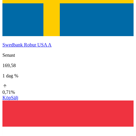
Swedbank Robur USA A
Senast
169,58
1 dag %
0,71%
Köp
Sälj