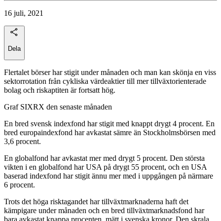
16 juli, 2021
Dela
Flertalet börser har stigit under månaden och man kan skönja en viss
sektorrotation från cykliska värdeaktier till mer tillväxtorienterade
bolag och riskaptiten är fortsatt hög.
Graf SIXRX den senaste månaden
En bred svensk indexfond har stigit med knappt drygt 4 procent. En
bred europaindexfond har avkastat sämre än Stockholmsbörsen med
3,6 procent.
En globalfond har avkastat mer med drygt 5 procent. Den största
vikten i en globalfond har USA på drygt 55 procent, och en USA
baserad indexfond har stigit ännu mer med i uppgången på närmare
6 procent.
Trots det höga risktagandet har tillväxtmarknaderna haft det
kämpigare under månaden och en bred tillväxtmarknadsfond har
bara avkastat knappa procenten, mätt i svenska kronor. Den skrala