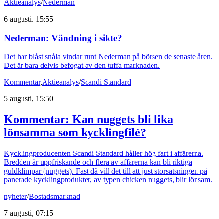
Aktieanalys
/
Nederman
6 augusti, 15:55
Nederman: Vändning i sikte?
Det har blåst snåla vindar runt Nederman på börsen de senaste åren.
Det är bara delvis befogat av den tuffa marknaden.
Kommentar
,
Aktieanalys
/
Scandi Standard
5 augusti, 15:50
Kommentar: Kan nuggets bli lika
lönsamma som kycklingfilé?
Kycklingproducenten Scandi Standard håller hög fart i affärerna.
Bredden är uppfriskande och flera av affärerna kan bli riktiga
guldklimpar (nuggets). Fast då vill det till att just storsatsningen på
panerade kycklingprodukter, av typen chicken nuggets, blir lönsam.
nyheter
/
Bostadsmarknad
7 augusti, 07:15