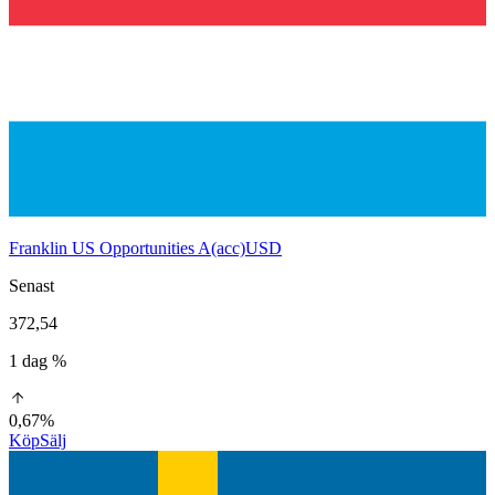
Franklin US Opportunities A(acc)USD
Senast
372,54
1 dag %
0,67%
Köp
Sälj