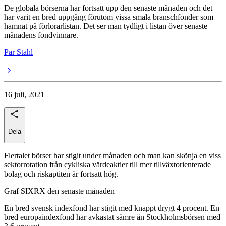
De globala börserna har fortsatt upp den senaste månaden och det
har varit en bred uppgång förutom vissa smala branschfonder som
hamnat på förlorarlistan. Det ser man tydligt i listan över senaste
månadens fondvinnare.
Par Stahl
16 juli, 2021
Dela
Flertalet börser har stigit under månaden och man kan skönja en viss
sektorrotation från cykliska värdeaktier till mer tillväxtorienterade
bolag och riskaptiten är fortsatt hög.
Graf SIXRX den senaste månaden
En bred svensk indexfond har stigit med knappt drygt 4 procent. En
bred europaindexfond har avkastat sämre än Stockholmsbörsen med