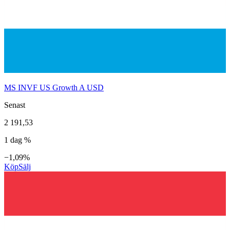
MS INVF US Growth A USD
Senast
2 191,53
1 dag %
−1,09%
Köp
Sälj