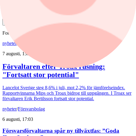
Dela
Fonder
nyheter
,
fonder
/
Aktiefonder
7 augusti, 15:58
Förvaltaren efter Troax rusning:
"Fortsatt stor potential"
Lancelot Sverige steg 8,6% i juli, mot 2,2% för jämförelseindex.
Rapportvinnarna Mips och Troax bidrog till uppgången. I Troax ser
förvaltaren Erik Bertilsson fortsatt stor potential.
nyheter
/
Försvarsbolag
6 augusti, 17:03
Försvarsförvaltarna spår ny tillväxtfas: ”Goda