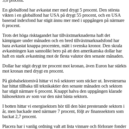
3,6 procent.
En globalfond har avkastat mer med drygt 5 procent. Den största
vikten i en globalfond har USA på drygt 55 procent, och en USA
baserad indexfond har stigit ännu mer med i uppgången på närmare
6 procent.
Trots det höga risktagandet har tillväxtmarknaderna haft det
kämpigare under månaden och en bred tillväxtmarknadsfond har
bara avkastat knappa procenten, mätt i svenska kronor. Den skrala
avkastningen kan sannolikt bero på att den amerikanska dollar har
haft en stark avkastning mot de flesta valutor den senaste månaden.
Dollar har stigit drygt tre procent mot kronan, även Euron har stärkts
mot kronan med drygt en procent.
På globalsektornivå hittar vi två sektorer som sticker ut. Investerarna
har hittat tillbaka till teknikaktier den senaste månaden och sektorn
har stigit närmare 6 procent. Knappt halva den uppgången klarade
hälsosektorn av som var den näst bästa sektorn.
I botten hittar vi energisektorn hör till den bäst presterande sektorn i
år, men backade med närmare 7 procent, följt av finanssektorn som
backat 2,7 procent.
Placera har i vanlig ordning valt att lista vinnare och förlorare fonder