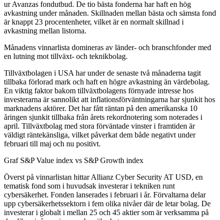
ur Avanzas fondutbud. De tio bästa fonderna har haft en hög
avkastning under månaden. Skillnaden mellan bästa och sämsta fond
är knappt 23 procentenheter, vilket är en normalt skillnad i
avkastning mellan listorna.
Månadens vinnarlista domineras av länder- och branschfonder med
en lutning mot tillväxt- och teknikbolag.
Tillväxtbolagen i USA har under de senaste två månaderna tagit
tillbaka förlorad mark och haft en högre avkastning än värdebolag.
En viktig faktor bakom tillväxtbolagens förnyade intresse hos
investerarna är sannolikt att inflationsförväntningarna har sjunkit hos
marknadens aktörer. Det har fått räntan på den amerikanska 10
åringen sjunkit tillbaka från årets rekordnotering som noterades i
april. Tillväxtbolag med stora förväntade vinster i framtiden är
väldigt räntekänsliga, vilket påverkat dem både negativt under
februari till maj och nu positivt.
Graf S&P Value index vs S&P Growth index
Överst på vinnarlistan hittar Allianz Cyber Security AT USD, en
tematisk fond som i huvudsak investerar i tekniken runt
cybersäkerhet. Fonden lanserades i februari i år. Förvaltarna delar
upp cybersäkerhetssektorn i fem olika nivåer där de letar bolag. De
investerar i globalt i mellan 25 och 45 aktier som är verksamma på