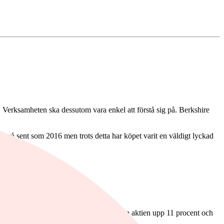
. Verksamheten ska dessutom vara enkel att förstå sig på. Berkshire
t så sent som 2016 men trots detta har köpet varit en väldigt lyckad
rtföljen.
 noterade portföljen.
nd med denna nyhet gick den förstnämnda aktien upp 11 procent och