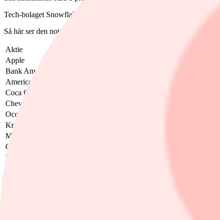
Tech-bolaget Snowflake och medieföretaget Paramount Global har skyff
Så här ser den noterade portföljen ut idag (utgången av Q2 2024).
Aktie
% av portföljen
Apple
30
Bank American Corp
14
American Express
12,5
Coca Cola
9
Chevron
6,5
Occidental Pete Corp
5,75
Kraft Heinz
3,75
Moodys
3,7
Cubb
2,45
Davita
1,8
Citigroup
1,25
Kroger
0,9
Verisign
0,81
Visa
0,78
Amazon
0,7