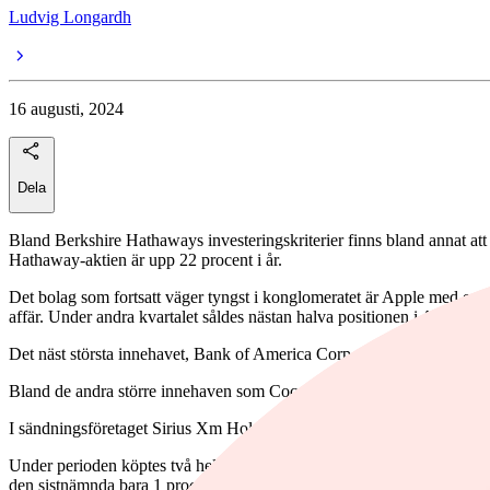
Ludvig Longardh
16 augusti, 2024
Dela
Bland Berkshire Hathaways investeringskriterier finns bland annat att
Hathaway-aktien är upp 22 procent i år.
Det bolag som fortsatt väger tyngst i konglomeratet är Apple med en a
affär. Under andra kvartalet såldes nästan halva positionen i Apple.
Det näst största innehavet, Bank of America Corp, har reducerats med 
Bland de andra större innehaven som Coca Cola, Chevron, Kraft Heinz
I sändningsföretaget Sirius Xm Holdings har exponeringen ökats med ö
Under perioden köptes två helt nya innehav in. Det handlar om skön
den sistnämnda bara 1 procent.