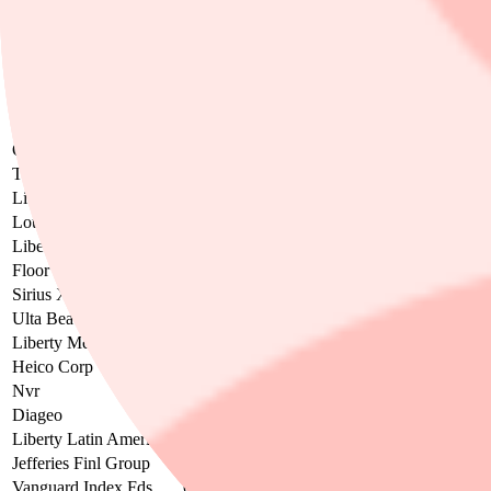
Mastercard
0,63
Liberty Media
0,55
Nu Holding
0,49
Capital One
0,49
Aon Plc
0,43
Ally Finl
0,41
Charter Communication
0,41
T-mobile US
0,3
Liberty Media Corp
0,2
Louisiana Pac Corp
0,18
Liberty Media Corp
0,15
Floor & Decor
0,14
Sirius Xm Holding
0,13
Ulta Beauty
0,1
Liberty Media Corp
0,07
Heico Corp
0,07
Nvr
0,03
Diageo
0,01
Liberty Latin America
0,01
Jefferies Finl Group
0,01
Vanguard Index Fds
0,01