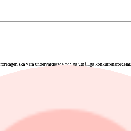
 företagen ska vara undervärderade och ha uthålliga konkurrensfördelar
ndel på 30 procent. Berkshire Hathaway köpte sina första aktier i bolage
nästan 10 procent och totalt står innehavet för knappt 15 procent av po
 och Moody's har inga betydelsefulla förändringar gjorts.
ver 250 procent. Trots detta står bolaget bara för 0,15 procent av den
hetsbolaget Ulta Beauty och flygkomponenttillverkaren Heico. I samba