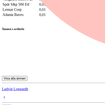
Spdr S&p 500 Etf
0,01
Lennar Corp
0,01
Atlanta Baves
0,01
Ämnen i artikeln
aktier
Apple
American Express
Coca-Cola
Chevron
Visa alla ämnen
Ludvig Longardh