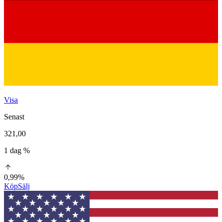
Visa
Senast
321,00
1 dag %
0,99%
Köp
Sälj