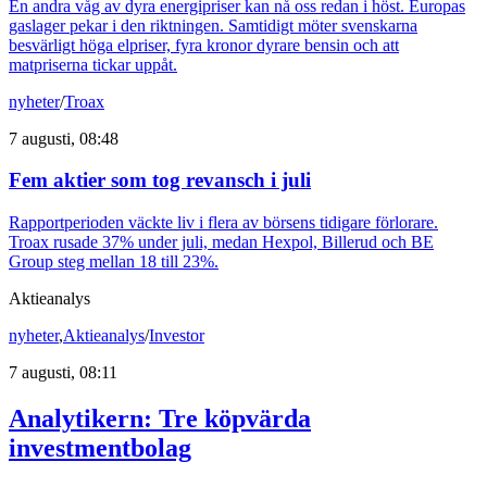
En andra våg av dyra energipriser kan nå oss redan i höst. Europas
gaslager pekar i den riktningen. Samtidigt möter svenskarna
besvärligt höga elpriser, fyra kronor dyrare bensin och att
matpriserna tickar uppåt.
nyheter
/
Troax
7 augusti, 08:48
Fem aktier som tog revansch i juli
Rapportperioden väckte liv i flera av börsens tidigare förlorare.
Troax rusade 37% under juli, medan Hexpol, Billerud och BE
Group steg mellan 18 till 23%.
Aktieanalys
nyheter
,
Aktieanalys
/
Investor
7 augusti, 08:11
Analytikern: Tre köpvärda
investmentbolag