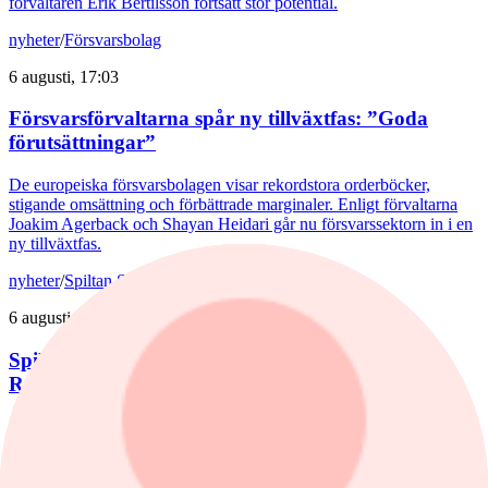
förvaltaren Erik Bertilsson fortsatt stor potential.
nyheter
/
Försvarsbolag
6 augusti, 17:03
Försvarsförvaltarna spår ny tillväxtfas: ”Goda
förutsättningar”
De europeiska försvarsbolagen visar rekordstora orderböcker,
stigande omsättning och förbättrade marginaler. Enligt förvaltarna
Joakim Agerback och Shayan Heidari går nu försvarssektorn in i en
ny tillväxtfas.
nyheter
/
Spiltan Småbolagsfond
6 augusti, 14:51
Spiltan Småbolagsfond lyfte i juli – tar in
RaySearch
Efter en svagare utveckling hittills i år fick Spiltan Småbolagsfond
ett tydligt lyft i juli. Mips bidrog mest till uppgången, medan
RaySearch Laboratories är ett nytt innehav i fonden.