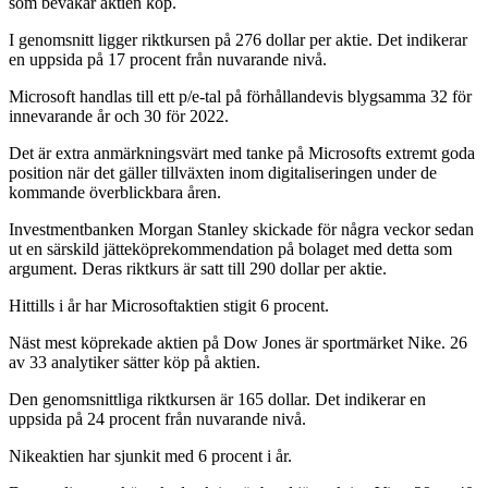
som bevakar aktien köp.
I genomsnitt ligger riktkursen på 276 dollar per aktie. Det indikerar
en uppsida på 17 procent från nuvarande nivå.
Microsoft handlas till ett p/e-tal på förhållandevis blygsamma 32 för
innevarande år och 30 för 2022.
Det är extra anmärkningsvärt med tanke på Microsofts extremt goda
position när det gäller tillväxten inom digitaliseringen under de
kommande överblickbara åren.
Investmentbanken Morgan Stanley skickade för några veckor sedan
ut en särskild jätteköprekommendation på bolaget med detta som
argument. Deras riktkurs är satt till 290 dollar per aktie.
Hittills i år har Microsoftaktien stigit 6 procent.
Näst mest köprekade aktien på Dow Jones är sportmärket Nike. 26
av 33 analytiker sätter köp på aktien.
Den genomsnittliga riktkursen är 165 dollar. Det indikerar en
uppsida på 24 procent från nuvarande nivå.
Nikeaktien har sjunkit med 6 procent i år.