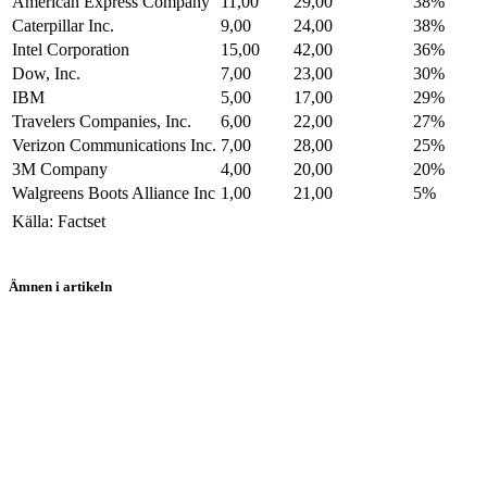
American Express Company
11,00
29,00
38%
Caterpillar Inc.
9,00
24,00
38%
Intel Corporation
15,00
42,00
36%
Dow, Inc.
7,00
23,00
30%
IBM
5,00
17,00
29%
Travelers Companies, Inc.
6,00
22,00
27%
Verizon Communications Inc.
7,00
28,00
25%
3M Company
4,00
20,00
20%
Walgreens Boots Alliance Inc
1,00
21,00
5%
Källa: Factset
Ämnen i artikeln
aktier
Microsoft
Nike
Visa
UnitedHealth Group