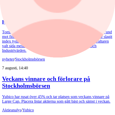
nyheter
/
Aktiefonder
5 augusti, 15:06
Fondvinnare med banktung portfölj
Tommi Saukkoriipi har styrt nästan halva SEB Swedish Value Fund
mot finanssektorn. Det har varit ett vinnande drag. Fonden har slagit
index tydligt både i år och på längre sikt. Samtidigt har förvaltaren
valt sida mellan börsens två stora maktbolag - Investor och
Industrivärden.
nyheter
/
Stockholmsbörsen
7 augusti, 14:40
Veckans vinnare och förlorare på
Stockholmsbörsen
Yubico har rusat över 45% och tar platsen som veckans vinnare på
Large Cap. Placera listar aktierna som gått bäst och sämst i veckan.
Aktieanalys
/
Yubico