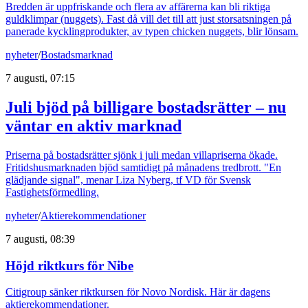
Bredden är uppfriskande och flera av affärerna kan bli riktiga
guldklimpar (nuggets). Fast då vill det till att just storsatsningen på
panerade kycklingprodukter, av typen chicken nuggets, blir lönsam.
nyheter
/
Bostadsmarknad
7 augusti, 07:15
Juli bjöd på billigare bostadsrätter – nu
väntar en aktiv marknad
Priserna på bostadsrätter sjönk i juli medan villapriserna ökade.
Fritidshusmarknaden bjöd samtidigt på månadens tredbrott. "En
glädjande signal", menar Liza Nyberg, tf VD för Svensk
Fastighetsförmedling.
nyheter
/
Aktierekommendationer
7 augusti, 08:39
Höjd riktkurs för Nibe
Citigroup sänker riktkursen för Novo Nordisk. Här är dagens
aktierekommendationer.