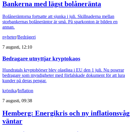
Bankerna med lägst bolåneränta
Bolåneräntorna fortsatte att sjunka i juli. Skillnaderna mellan
storbankernas bolåneräntor är små. På sparkonton är bilden en
annan.
nyheter
/
Bedrägeri
7 augusti, 12:10
Bedragare utnyttjar kryptokaos
Hundratals kryptobörser blev olagliga i EU den 1 juli. Nu poserar
bedragare som myndigheter med förfalskade dokument för att lura
kunder på deras pengar.
krönika
/
Inflation
7 augusti, 09:38
Hemberg: Energikris och ny inflationsvåg
väntar