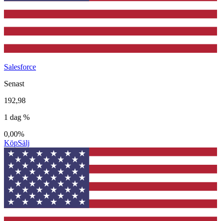
Salesforce
Senast
192,98
1 dag %
0,00%
Köp
Sälj