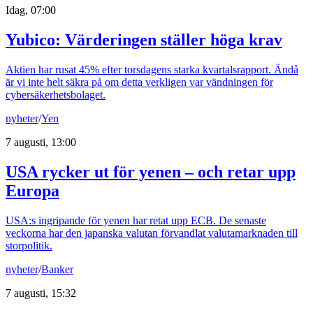
Idag, 07:00
Yubico: Värderingen ställer höga krav
Aktien har rusat 45% efter torsdagens starka kvartalsrapport. Ändå
är vi inte helt säkra på om detta verkligen var vändningen för
cybersäkerhetsbolaget.
nyheter
/
Yen
7 augusti, 13:00
USA rycker ut för yenen – och retar upp
Europa
USA:s ingripande för yenen har retat upp ECB. De senaste
veckorna har den japanska valutan förvandlat valutamarknaden till
storpolitik.
nyheter
/
Banker
7 augusti, 15:32