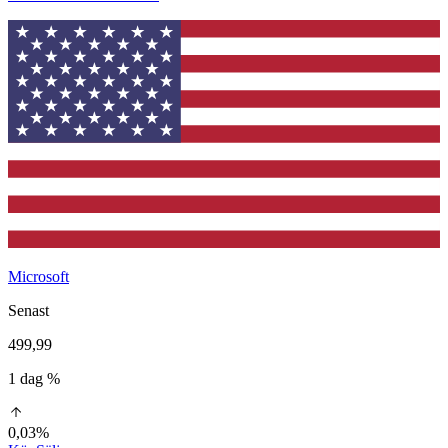
Microsoft
Senast
499,99
1 dag %
0,03%