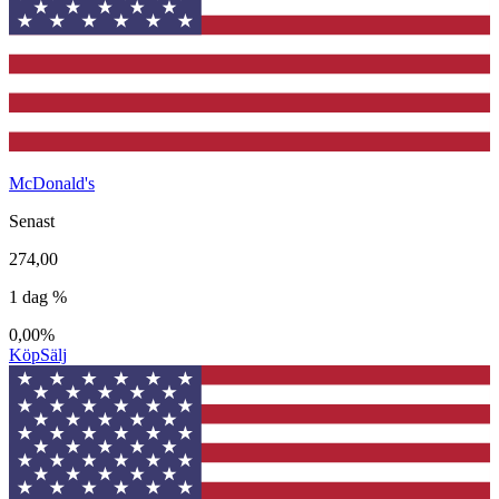
McDonald's
Senast
274,00
1 dag %
0,00%
Köp
Sälj