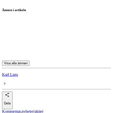
Ämnen i artikeln
aktier
Microsoft
Nike
Visa
UnitedHealth Group
Visa alla ämnen
Karl Lans
Dela
Kommentar
,
nyheter
/
aktier