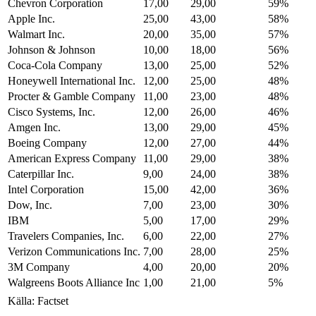
Chevron Corporation
17,00
29,00
59%
Apple Inc.
25,00
43,00
58%
Walmart Inc.
20,00
35,00
57%
Johnson & Johnson
10,00
18,00
56%
Coca-Cola Company
13,00
25,00
52%
Honeywell International Inc.
12,00
25,00
48%
Procter & Gamble Company
11,00
23,00
48%
Cisco Systems, Inc.
12,00
26,00
46%
Amgen Inc.
13,00
29,00
45%
Boeing Company
12,00
27,00
44%
American Express Company
11,00
29,00
38%
Caterpillar Inc.
9,00
24,00
38%
Intel Corporation
15,00
42,00
36%
Dow, Inc.
7,00
23,00
30%
IBM
5,00
17,00
29%
Travelers Companies, Inc.
6,00
22,00
27%
Verizon Communications Inc.
7,00
28,00
25%
3M Company
4,00
20,00
20%
Walgreens Boots Alliance Inc
1,00
21,00
5%
Källa: Factset