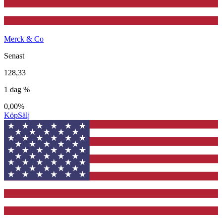
Merck & Co
Senast
128,33
1 dag %
0,00%
Köp
Sälj