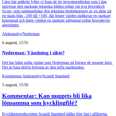
I den här artikeln lyfter vi fram de tre investmentbolag som i dag
uppvisar den starkaste tekniska bilden enligt vår nya Investtech
Score, som sammanfattar den tekniska bedömningen av en aktie på
en skala från –100 till +100, där högre värden indikerar en starkare
köpsignal och lägre värden en starkare säljsignal enligt Investtechs
algoritmer.
Aktieanalys
/
Nederman
6 augusti, 15:55
Nederman: Vändning i sikte?
Det har blåst snåla vindar runt Nederman på börsen de senaste åren.
Det är bara delvis befogat av den tuffa marknaden.
Kommentar
,
Aktieanalys
/
Scandi Standard
5 augusti, 15:50
Kommentar: Kan nuggets bli lika
lönsamma som kycklingfilé?
Kycklingproducenten Scandi Standard håller hög fart i affärerna.