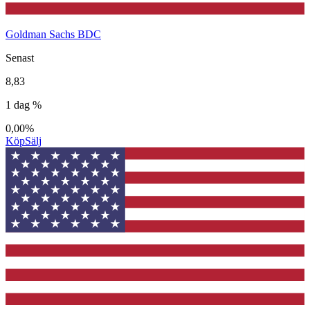
Goldman Sachs BDC
Senast
8,83
1 dag %
0,00%
Köp
Sälj