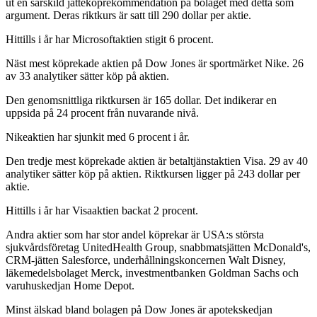
ut en särskild jätteköprekommendation på bolaget med detta som
argument. Deras riktkurs är satt till 290 dollar per aktie.
Hittills i år har Microsoftaktien stigit 6 procent.
Näst mest köprekade aktien på Dow Jones är sportmärket Nike. 26
av 33 analytiker sätter köp på aktien.
Den genomsnittliga riktkursen är 165 dollar. Det indikerar en
uppsida på 24 procent från nuvarande nivå.
Nikeaktien har sjunkit med 6 procent i år.
Den tredje mest köprekade aktien är betaltjänstaktien Visa. 29 av 40
analytiker sätter köp på aktien. Riktkursen ligger på 243 dollar per
aktie.
Hittills i år har Visaaktien backat 2 procent.
Andra aktier som har stor andel köprekar är USA:s största
sjukvårdsföretag UnitedHealth Group, snabbmatsjätten McDonald's,
CRM-jätten Salesforce, underhållningskoncernen Walt Disney,
läkemedelsbolaget Merck, investmentbanken Goldman Sachs och
varuhuskedjan Home Depot.
Minst älskad bland bolagen på Dow Jones är apotekskedjan