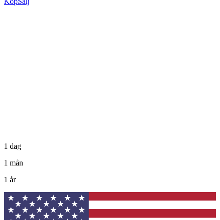
Köp
Sälj
1 dag
1 mån
1 år