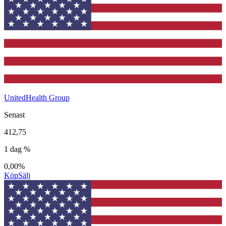
UnitedHealth Group
Senast
412,75
1 dag %
0,00%
Köp
Sälj