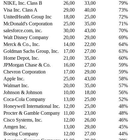
NIKE, Inc. Class B
26,00
33,00
79%
Visa Inc. Class A
29,00
40,00
73%
UnitedHealth Group Inc
18,00
25,00
72%
McDonald's Corporation
25,00
35,00
71%
salesforce.com, inc.
30,00
43,00
70%
Walt Disney Company
20,00
29,00
69%
Merck & Co., Inc.
14,00
22,00
64%
Goldman Sachs Group, Inc.
17,00
27,00
63%
Home Depot, Inc.
21,00
35,00
60%
JPMorgan Chase & Co.
16,00
27,00
59%
Chevron Corporation
17,00
29,00
59%
Apple Inc.
25,00
43,00
58%
Walmart Inc.
20,00
35,00
57%
Johnson & Johnson
10,00
18,00
56%
Coca-Cola Company
13,00
25,00
52%
Honeywell International Inc.
12,00
25,00
48%
Procter & Gamble Company
11,00
23,00
48%
Cisco Systems, Inc.
12,00
26,00
46%
Amgen Inc.
13,00
29,00
45%
Boeing Company
12,00
27,00
44%