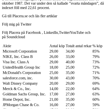
oktober 1987. Det var under den så kallade ”svarta måndagen”, då
indexet föll med 22,61 procent.
Gå till Placera.se och läs fler artiklar
Följ mig på Twitter
Följ Placera på Facebook , LinkedIn,TwitterYouTube och
på Soundcloud
Aktie
Antal köp
Totalt antal rekar
% köp
Microsoft Corporation
29,00
34,00
85%
NIKE, Inc. Class B
26,00
33,00
79%
Visa Inc. Class A
29,00
40,00
73%
UnitedHealth Group Inc
18,00
25,00
72%
McDonald's Corporation
25,00
35,00
71%
salesforce.com, inc.
30,00
43,00
70%
Walt Disney Company
20,00
29,00
69%
Merck & Co., Inc.
14,00
22,00
64%
Goldman Sachs Group, Inc.
17,00
27,00
63%
Home Depot, Inc.
21,00
35,00
60%
JPMorgan Chase & Co.
16,00
27,00
59%