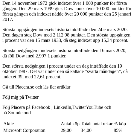
Den 14 november 1972 gick indexet över 1 000 punkter för första
gången. Den 29 mars 1999 gick Dow Jones över 10 000 punkter för
första gången och indexet nådde över 20 000 punkter den 25 januari
2017.
Största uppgången indexets historia inträffade den 24:e mars 2020.
Den dagen steg Dow med 2,112.98 punkter. Den största uppgången
i procent var den 15 mars 1933, då steg indexet upp 15,34 procent.
Största nedgången i indexets historia inträffade den 16 mars 2020,
då föll Dow med 2,997.1 punkter.
Den största nedgången i procent under en dag inträffade den 19
oktober 1987. Det var under den så kallade ”svarta måndagen”, då
indexet föll med 22,61 procent.
Gå till Placera.se och läs fler artiklar
Följ mig på Twitter
Följ Placera på Facebook , LinkedIn,TwitterYouTube och
på Soundcloud
Aktie
Antal köp
Totalt antal rekar
% köp
Microsoft Corporation
29,00
34,00
85%