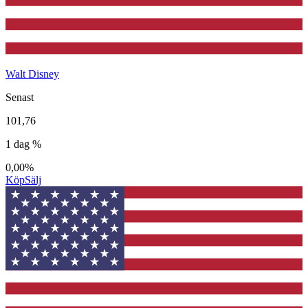
Walt Disney
Senast
101,76
1 dag %
0,00%
Köp
Sälj