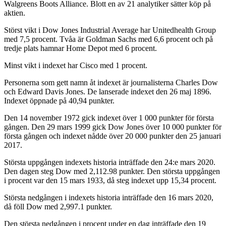
Walgreens Boots Alliance. Blott en av 21 analytiker sätter köp på
aktien.
Störst vikt i Dow Jones Industrial Average har Unitedhealth Group
med 7,5 procent. Tvåa är Goldman Sachs med 6,6 procent och på
tredje plats hamnar Home Depot med 6 procent.
Minst vikt i indexet har Cisco med 1 procent.
Personerna som gett namn åt indexet är journalisterna Charles Dow
och Edward Davis Jones. De lanserade indexet den 26 maj 1896.
Indexet öppnade på 40,94 punkter.
Den 14 november 1972 gick indexet över 1 000 punkter för första
gången. Den 29 mars 1999 gick Dow Jones över 10 000 punkter för
första gången och indexet nådde över 20 000 punkter den 25 januari
2017.
Största uppgången indexets historia inträffade den 24:e mars 2020.
Den dagen steg Dow med 2,112.98 punkter. Den största uppgången
i procent var den 15 mars 1933, då steg indexet upp 15,34 procent.
Största nedgången i indexets historia inträffade den 16 mars 2020,
då föll Dow med 2,997.1 punkter.
Den största nedgången i procent under en dag inträffade den 19