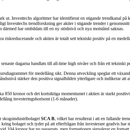
k ut. Investtechs algoritmer har identifierat en stigande trendkanal på 
ligt Investtechs trendforskning ger aktier i stigande trender i genomsni
 därmed har ombildats till en ny stödnivå och nya motstånd saknas.
ara riskreducerande och aktien är totalt sett tekniskt positiv på en med
senaste dagarna handlats till all-time high nivåer och från ett tekniskt pe
å kursdiagrammet för medellång sikt. Denna utveckling speglar ett växand
tåndsnivå stärker den positiva signalbilden ytterligare och indikerar at
rka 850 kronor och det kortsiktiga momentumet i aktien är starkt positi
edellång investeringshorisont (1-6 månader).
 ur skogsindustribolaget
SCA B
, vilket har resulterat i att en fallande t
ring bolaget och tyder på att efterfrågan från investerare gradvis har m
d 104 kronor har nu passerats, men formationen signalerar en fortsatt