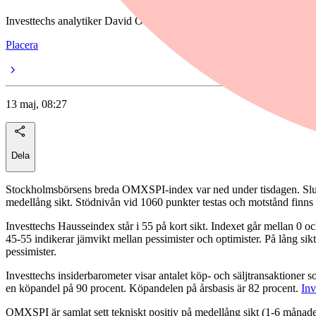
Investtechs analytiker David Östblad lyfter fram två köpvärda aktier,
Placera
13 maj, 08:27
Dela
Stockholmsbörsens breda OMXSPI-index var ned under tisdagen. Slutnot
medellång sikt. Stödnivån vid 1060 punkter testas och motstånd finns 
Investtechs Hausseindex står i 55 på kort sikt. Indexet går mellan 0 o
45-55 indikerar jämvikt mellan pessimister och optimister. På lång sikt
pessimister.
Investtechs insiderbarometer visar antalet köp- och säljtransaktioner
en köpandel på 90 procent. Köpandelen på årsbasis är 82 procent.
Inv
OMXSPI är samlat sett tekniskt positiv på medellång sikt (1-6 månader