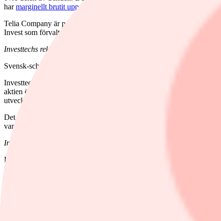
har
marginellt brutit upp genom motståndet
vid cirka 48.70 kronor som
Telia Company är positiv på Investtechs insideranalys. Det anser vi v
Invest som förvaltas av Investtech har innehav i aktien.
Investtechs rekommendation: Köp
Svensk-schweiziska teknik- och industrikoncernen
ABB
har under de 
Investtechs algoritmer har identifierat en klart stigande trendkanal p
aktien över tid. Det senaste utbrottet ovanför trendkanalens övre mots
utveckling.
Det saknas motstånd och vid reaktioner tillbaka har aktien stöd vid ci
vara riskreducerande och aktien är totalt sett tekniskt positiv på en m
Investtechs rekommendation: Köp
Investerare har successivt accepterat lägre kursnivåer för att sälja sig
negativa trendutvecklingen signalerar ett försvagat marknadssentiment k
algoritmer
en säljsignal från en rektangelformation
(REC). Målkursen vi
Det saknas även stöd i kursdiagrammet då den sista stödnivån vid 108 
SCA B är dock svagt positiv på Investtechs insideranalys men aktien är