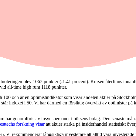
 och säljstämplar SCA.
eringen blev 1062 punkter (-1.41 procent). Kursen återfinns innanför d
vid all-time high runt 1118 punkter.
ch 100 och är en optimistindikator som visar andelen aktier på Stockhol
 står indexet i 50. Vi har därmed en försiktig övervikt av optimister på 
 som har genomförts av insynspersoner i börsens bolag. Den senaste månad
esttechs forskning visar
att aktier starka på insiderhandel statistiskt öv
). Vi rekommenderar långsiktiga investerare att alltid vara investerad