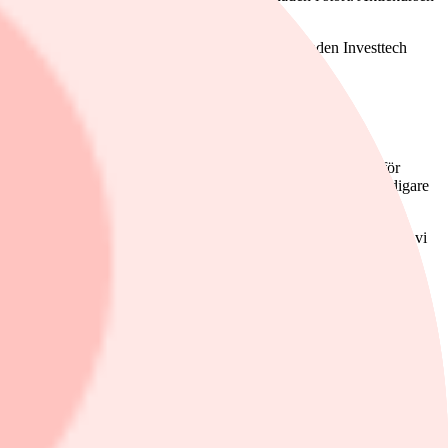
ellång investeringshorisont (1-6 månader). OBS: Fonden Investtech
rspektiv ser det bra ut.
e investerarintresse och en successivt ökande betalningsvilja för
t aktien framöver kan få en snabbare kursuppgång jämfört med tidigare
vt. ABB är
maximalt positiv på Investtechs insideranalys
. Det anser vi
rendkanal har identifierats på kursdiagrammet för medellång sikt. Den
inskat över tid. Redan den 20 januari i år identifierade Investtechs
 utveckling i samma riktning.
p återfinns nu motstånd vid cirka 108 kronor.
 månader).