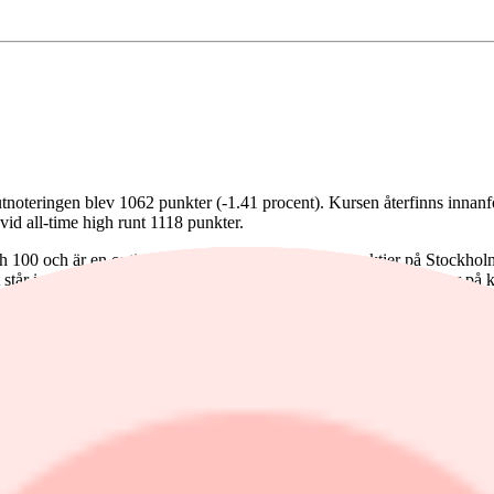
eringen blev 1062 punkter (-1.41 procent). Kursen återfinns innanför d
vid all-time high runt 1118 punkter.
ch 100 och är en optimistindikator som visar andelen aktier på Stockhol
 står indexet i 50. Vi har därmed en försiktig övervikt av optimister på 
 som har genomförts av insynspersoner i börsens bolag. Den senaste månad
esttechs forskning visar
att aktier starka på insiderhandel statistiskt öv
). Vi rekommenderar långsiktiga investerare att alltid vara investerad
k ut. Investtechs algoritmer har identifierat en stigande trendkanal på 
ligt Investtechs trendforskning ger aktier i stigande trender i genomsni