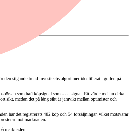
en stigande trend Investtechs algoritmer identifierat i grafen på
msbörsen som haft köpsignal som sista signal. Ett värde mellan cirka
kort sikt, medan det på lång sikt är jämvikt mellan optimister och
en har det registrerats 482 köp och 54 försäljningar, vilket motsvarar
erpresterar mot marknaden.
e på marknaden.