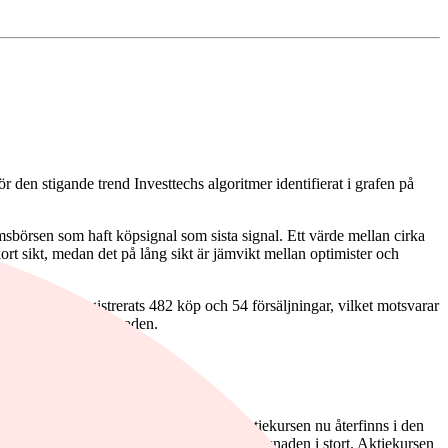
en stigande trend Investtechs algoritmer identifierat i grafen på
msbörsen som haft köpsignal som sista signal. Ett värde mellan cirka
kort sikt, medan det på lång sikt är jämvikt mellan optimister och
en har det registrerats 482 köp och 54 försäljningar, vilket motsvarar
erpresterar mot marknaden.
e på marknaden.
kursdiagrammet för medellång sikt där aktiekursen nu återfinns i den
tt 6.50 procentenheter mer årlig växt än marknaden i stort. Aktiekursen