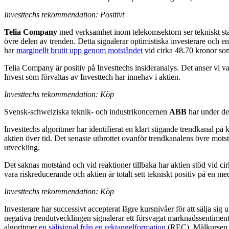
Investtechs rekommendation: Positivt
Telia Company
med verksamhet inom telekomsektorn ser tekniskt star
övre delen av trenden. Detta signalerar optimistiska investerare och en
har
marginellt brutit upp genom motståndet
vid cirka 48.70 kronor som
Telia Company är positiv på Investtechs insideranalys. Det anser vi v
Invest som förvaltas av Investtech har innehav i aktien.
Investtechs rekommendation: Köp
Svensk-schweiziska teknik- och industrikoncernen
ABB
har under de 
Investtechs algoritmer har identifierat en klart stigande trendkanal p
aktien över tid. Det senaste utbrottet ovanför trendkanalens övre mots
utveckling.
Det saknas motstånd och vid reaktioner tillbaka har aktien stöd vid ci
vara riskreducerande och aktien är totalt sett tekniskt positiv på en m
Investtechs rekommendation: Köp
Investerare har successivt accepterat lägre kursnivåer för att sälja sig
negativa trendutvecklingen signalerar ett försvagat marknadssentiment k
algoritmer
en säljsignal från en rektangelformation
(REC). Målkursen vi