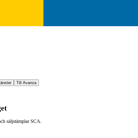
jänster
Till Avanza
get
 och säljstämplar SCA.