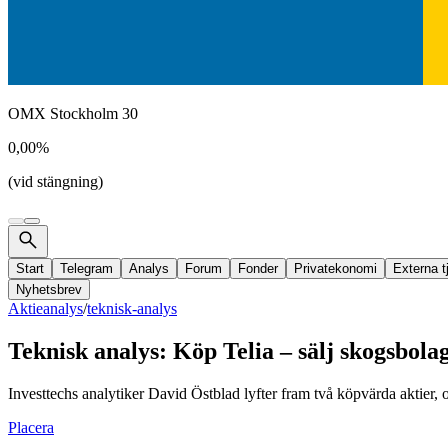
OMX Stockholm 30
0,00%
(vid stängning)
Start
Telegram
Analys
Forum
Fonder
Privatekonomi
Externa t
Nyhetsbrev
Aktieanalys
/
teknisk-analys
Teknisk analys: Köp Telia – sälj skogsbola
Investtechs analytiker David Östblad lyfter fram två köpvärda aktier,
Placera