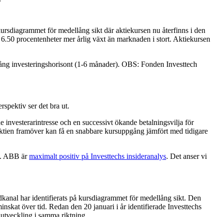
kursdiagrammet för medellång sikt där aktiekursen nu återfinns i den
tt 6.50 procentenheter mer årlig växt än marknaden i stort. Aktiekursen
ellång investeringshorisont (1-6 månader). OBS: Fonden Investtech
rspektiv ser det bra ut.
e investerarintresse och en successivt ökande betalningsvilja för
t aktien framöver kan få en snabbare kursuppgång jämfört med tidigare
vt. ABB är
maximalt positiv på Investtechs insideranalys
. Det anser vi
rendkanal har identifierats på kursdiagrammet för medellång sikt. Den
inskat över tid. Redan den 20 januari i år identifierade Investtechs
 utveckling i samma riktning.