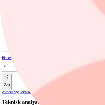
Investtechs rekommendation: Sälj
Ämnen i artikeln
teknisk-analys
SCA
ABB
Telia Company
Placera
Dela
Aktieanalys
/
teknisk-analys
Teknisk analys: Köp Telia – sälj skogsbola