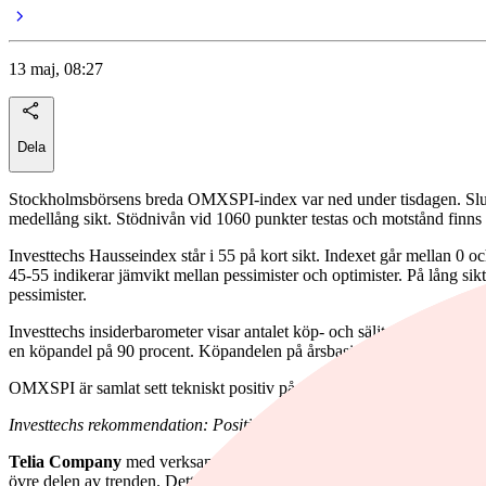
13 maj, 08:27
Dela
Stockholmsbörsens breda OMXSPI-index var ned under tisdagen. Slutnot
medellång sikt. Stödnivån vid 1060 punkter testas och motstånd finns 
Investtechs Hausseindex står i 55 på kort sikt. Indexet går mellan 0 o
45-55 indikerar jämvikt mellan pessimister och optimister. På lång sikt
pessimister.
Investtechs insiderbarometer visar antalet köp- och säljtransaktioner
en köpandel på 90 procent. Köpandelen på årsbasis är 82 procent.
Inv
OMXSPI är samlat sett tekniskt positiv på medellång sikt (1-6 månader
Investtechs rekommendation: Positivt
Telia Company
med verksamhet inom telekomsektorn ser tekniskt star
övre delen av trenden. Detta signalerar optimistiska investerare och en