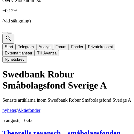
OMX Stockholm 30
−0,12%
(vid stängning)
Start
Telegram
Analys
Forum
Fonder
Privatekonomi
Externa tjänster
Till Avanza
Nyhetsbrev
Swedbank Robur
Småbolagsfond Sverige A
Senaste artiklarna inom
Swedbank Robur Småbolagsfond Sverige A
nyheter
/
Aktiefonder
5 augusti, 10:42
Theorells revansch – småbolagsfonden