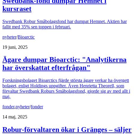
Swedbank-fond dumpar Hemnet i
kursraset
Swedbank Robur Småbolagsfond har dumpat Hemnet. Aktien har
fallit med 35% sen toppen i februari.
nyheter
/
Bioarctic
19 juni, 2025
Ägare dumpar Bioarctic: "Analytikerna
har överskattat efterfrågan"
Forskningsbolaget Bioarctics fjärde största ägare verkar ha övergett
bolaget, enligt Holdings uppgifter. Även Henrietta Theorell, som
förvaltar Swedbank Roburs Småbolagsfond, gjorde sig av med allt i
maj.
fonder
,
nyheter
/
fonder
14 maj, 2025
Robur-förvaltaren ökar i Gränges – säljer