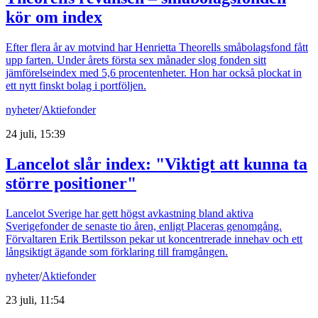
kör om index
Efter flera år av motvind har Henrietta Theorells småbolagsfond fått
upp farten. Under årets första sex månader slog fonden sitt
jämförelseindex med 5,6 procentenheter. Hon har också plockat in
ett nytt finskt bolag i portföljen.
nyheter
/
Aktiefonder
24 juli, 15:39
Lancelot slår index: "Viktigt att kunna ta
större positioner"
Lancelot Sverige har gett högst avkastning bland aktiva
Sverigefonder de senaste tio åren, enligt Placeras genomgång.
Förvaltaren Erik Bertilsson pekar ut koncentrerade innehav och ett
långsiktigt ägande som förklaring till framgången.
nyheter
/
Aktiefonder
23 juli, 11:54