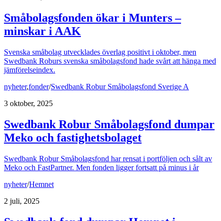
Småbolagsfonden ökar i Munters –
minskar i AAK
Svenska småbolag utvecklades överlag positivt i oktober, men
Swedbank Roburs svenska småbolagsfond hade svårt att hänga med
jämförelseindex.
nyheter
,
fonder
/
Swedbank Robur Småbolagsfond Sverige A
3 oktober, 2025
Swedbank Robur Småbolagsfond dumpar
Meko och fastighetsbolaget
Swedbank Robur Småbolagsfond har rensat i portföljen och sålt av
Meko och FastPartner. Men fonden ligger fortsatt på minus i år
nyheter
/
Hemnet
2 juli, 2025