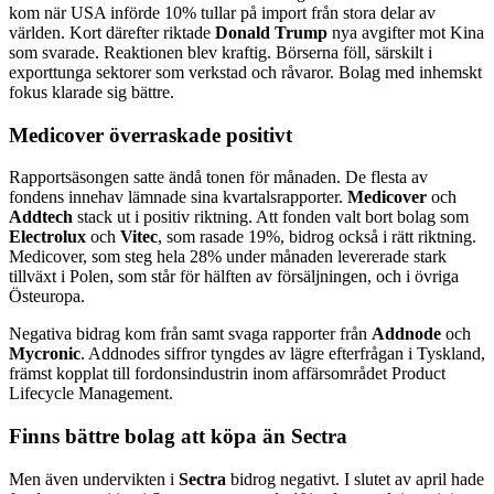
kom när USA införde 10% tullar på import från stora delar av
världen. Kort därefter riktade
Donald Trump
nya avgifter mot Kina
som svarade. Reaktionen blev kraftig. Börserna föll, särskilt i
exporttunga sektorer som verkstad och råvaror. Bolag med inhemskt
fokus klarade sig bättre.
Medicover överraskade positivt
Rapportsäsongen satte ändå tonen för månaden. De flesta av
fondens innehav lämnade sina kvartalsrapporter.
Medicover
och
Addtech
stack ut i positiv riktning. Att fonden valt bort bolag som
Electrolux
och
Vitec
, som rasade 19%, bidrog också i rätt riktning.
Medicover, som steg hela 28% under månaden levererade stark
tillväxt i Polen, som står för hälften av försäljningen, och i övriga
Östeuropa.
Negativa bidrag kom från samt svaga rapporter från
Addnode
och
Mycronic
. Addnodes siffror tyngdes av lägre efterfrågan i Tyskland,
främst kopplat till fordonsindustrin inom affärsområdet Product
Lifecycle Management.
Finns bättre bolag att köpa än Sectra
Men även undervikten i
Sectra
bidrog negativt. I slutet av april hade