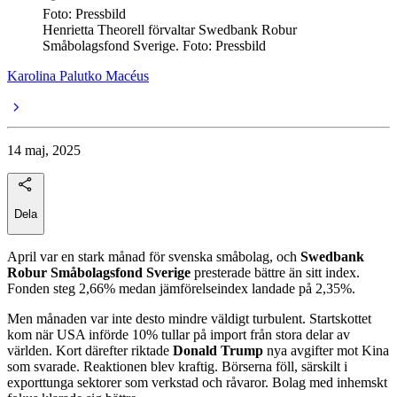
Foto: Pressbild
Henrietta Theorell förvaltar Swedbank Robur
Småbolagsfond Sverige. Foto: Pressbild
Karolina Palutko Macéus
14 maj, 2025
Dela
April var en stark månad för svenska småbolag, och
Swedbank
Robur Småbolagsfond Sverige
presterade bättre än sitt index.
Fonden steg 2,66% medan jämförelseindex landade på 2,35%.
Men månaden var inte desto mindre väldigt turbulent. Startskottet
kom när USA införde 10% tullar på import från stora delar av
världen. Kort därefter riktade
Donald Trump
nya avgifter mot Kina
som svarade. Reaktionen blev kraftig. Börserna föll, särskilt i
exporttunga sektorer som verkstad och råvaror. Bolag med inhemskt