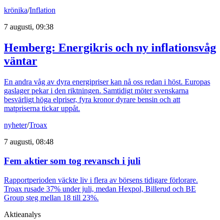
krönika
/
Inflation
7 augusti, 09:38
Hemberg: Energikris och ny inflationsvåg
väntar
En andra våg av dyra energipriser kan nå oss redan i höst. Europas
gaslager pekar i den riktningen. Samtidigt möter svenskarna
besvärligt höga elpriser, fyra kronor dyrare bensin och att
matpriserna tickar uppåt.
nyheter
/
Troax
7 augusti, 08:48
Fem aktier som tog revansch i juli
Rapportperioden väckte liv i flera av börsens tidigare förlorare.
Troax rusade 37% under juli, medan Hexpol, Billerud och BE
Group steg mellan 18 till 23%.
Aktieanalys