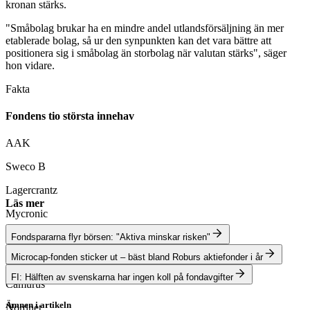
kronan stärks.
"Småbolag brukar ha en mindre andel utlandsförsäljning än mer
etablerade bolag, så ur den synpunkten kan det vara bättre att
positionera sig i småbolag än storbolag när valutan stärks", säger
hon vidare.
Fakta
Fondens tio största innehav
AAK
Sweco B
Lagercrantz
Läs mer
Mycronic
Wihlborgs Fastigheter
Fondspararna flyr börsen: "Aktiva minskar risken"
Microcap-fonden sticker ut – bäst bland Roburs aktiefonder i år
Loomis
FI: Hälften av svenskarna har ingen koll på fondavgifter
Camurus
Ämnen i artikeln
Nordnet