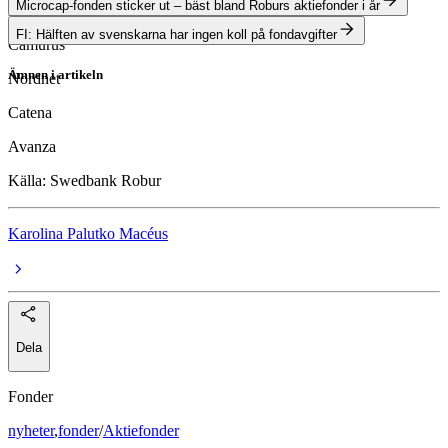
Microcap-fonden sticker ut – bäst bland Roburs aktiefonder i år
Loomis
FI: Hälften av svenskarna har ingen koll på fondavgifter
Camurus
Ämnen i artikeln
Nordnet
fonder
Catena
aktiefonder
Avanza
Swedbank Robur Småbolagsfond Sverige A
Källa: Swedbank Robur
Karolina Palutko Macéus
Dela
Fonder
nyheter
,
fonder
/
Aktiefonder