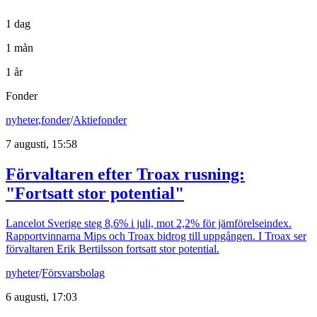
1 dag
1 mån
1 år
Fonder
nyheter
,
fonder
/
Aktiefonder
7 augusti, 15:58
Förvaltaren efter Troax rusning:
"Fortsatt stor potential"
Lancelot Sverige steg 8,6% i juli, mot 2,2% för jämförelseindex.
Rapportvinnarna Mips och Troax bidrog till uppgången. I Troax ser
förvaltaren Erik Bertilsson fortsatt stor potential.
nyheter
/
Försvarsbolag
6 augusti, 17:03