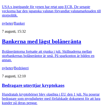
USA:s ingripande för yenen har retat upp ECB. De senaste
veckorna har den japanska valutan förvandlat valutamarknaden till
storpolitik.
nyheter
/
Banker
7 augusti, 15:32
Bankerna med lägst bolåneränta
Bolåneräntorna fortsatte att sjunka i juli. Skillnaderna mellan
storbankernas bolåneräntor är små. På sparkonton är bilden en
annan.
nyheter
/
Bedrägeri
7 augusti, 12:10
Bedragare utnyttjar kryptokaos
Hundratals kryptobörser blev olagliga i EU den 1 juli. Nu poserar
bedragare som myndigheter med förfalskade dokument för att lura
kunder på deras pengar.