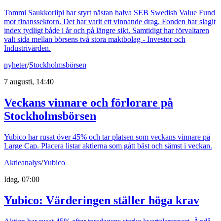
Tommi Saukkoriipi har styrt nästan halva SEB Swedish Value Fund
mot finanssektorn. Det har varit ett vinnande drag. Fonden har slagit
index tydligt både i år och på längre sikt. Samtidigt har förvaltaren
valt sida mellan börsens två stora maktbolag - Investor och
Industrivärden.
nyheter
/
Stockholmsbörsen
7 augusti, 14:40
Veckans vinnare och förlorare på
Stockholmsbörsen
Yubico har rusat över 45% och tar platsen som veckans vinnare på
Large Cap. Placera listar aktierna som gått bäst och sämst i veckan.
Aktieanalys
/
Yubico
Idag, 07:00
Yubico: Värderingen ställer höga krav