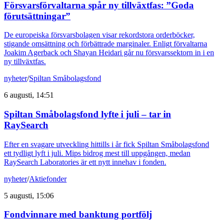
Försvarsförvaltarna spår ny tillväxtfas: ”Goda
förutsättningar”
De europeiska försvarsbolagen visar rekordstora orderböcker,
stigande omsättning och förbättrade marginaler. Enligt förvaltarna
Joakim Agerback och Shayan Heidari går nu försvarssektorn in i en
ny tillväxtfas.
nyheter
/
Spiltan Småbolagsfond
6 augusti, 14:51
Spiltan Småbolagsfond lyfte i juli – tar in
RaySearch
Efter en svagare utveckling hittills i år fick Spiltan Småbolagsfond
ett tydligt lyft i juli. Mips bidrog mest till uppgången, medan
RaySearch Laboratories är ett nytt innehav i fonden.
nyheter
/
Aktiefonder
5 augusti, 15:06
Fondvinnare med banktung portfölj