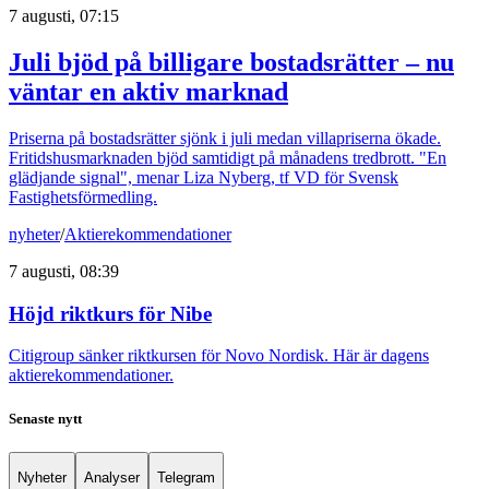
7 augusti, 07:15
Juli bjöd på billigare bostadsrätter – nu
väntar en aktiv marknad
Priserna på bostadsrätter sjönk i juli medan villapriserna ökade.
Fritidshusmarknaden bjöd samtidigt på månadens tredbrott. "En
glädjande signal", menar Liza Nyberg, tf VD för Svensk
Fastighetsförmedling.
nyheter
/
Aktierekommendationer
7 augusti, 08:39
Höjd riktkurs för Nibe
Citigroup sänker riktkursen för Novo Nordisk. Här är dagens
aktierekommendationer.
Senaste nytt
Nyheter
Analyser
Telegram