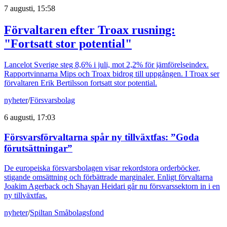
7 augusti, 15:58
Förvaltaren efter Troax rusning:
"Fortsatt stor potential"
Lancelot Sverige steg 8,6% i juli, mot 2,2% för jämförelseindex.
Rapportvinnarna Mips och Troax bidrog till uppgången. I Troax ser
förvaltaren Erik Bertilsson fortsatt stor potential.
nyheter
/
Försvarsbolag
6 augusti, 17:03
Försvarsförvaltarna spår ny tillväxtfas: ”Goda
förutsättningar”
De europeiska försvarsbolagen visar rekordstora orderböcker,
stigande omsättning och förbättrade marginaler. Enligt förvaltarna
Joakim Agerback och Shayan Heidari går nu försvarssektorn in i en
ny tillväxtfas.
nyheter
/
Spiltan Småbolagsfond