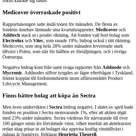
fokus klarade sig bättre.
Medicover överraskade positivt
Rapportsäsongen satte ändå tonen för månaden. De flesta av
fondens innehav lämnade sina kvartalsrapporter.
Medicover
och
Addtech
stack ut i positiv riktning. Att fonden valt bort bolag som
Electrolux
och
Vitec
, som rasade 19%, bidrog också i rätt riktning.
Medicover, som steg hela 28% under månaden levererade stark
tillväxt i Polen, som står för hälften av försäljningen, och i övriga
Östeuropa.
Negativa bidrag kom från samt svaga rapporter från
Addnode
och
Mycronic
. Addnodes siffror tyngdes av lägre efterfrågan i Tyskland,
främst kopplat till fordonsindustrin inom affärsområdet Product
Lifecycle Management.
Finns bättre bolag att köpa än Sectra
Men även undervikten i
Sectra
bidrog negativt. I slutet av april hade
fonden en position i Sectra motsvarande 1%, efter att aktien stigit
med 23% under månaden. Sectra värderas för närvarande till över
100 gånger nästa års förväntade vinst, vilket innebär att aktiekursen
redan idag prisar in att bolaget ska uppvisa kraftig vinsttillväxt i
många år framöver, förklarar
Henrietta Theorell
.