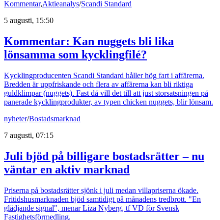
Kommentar
,
Aktieanalys
/
Scandi Standard
5 augusti, 15:50
Kommentar: Kan nuggets bli lika
lönsamma som kycklingfilé?
Kycklingproducenten Scandi Standard håller hög fart i affärerna.
Bredden är uppfriskande och flera av affärerna kan bli riktiga
guldklimpar (nuggets). Fast då vill det till att just storsatsningen på
panerade kycklingprodukter, av typen chicken nuggets, blir lönsam.
nyheter
/
Bostadsmarknad
7 augusti, 07:15
Juli bjöd på billigare bostadsrätter – nu
väntar en aktiv marknad
Priserna på bostadsrätter sjönk i juli medan villapriserna ökade.
Fritidshusmarknaden bjöd samtidigt på månadens tredbrott. "En
glädjande signal", menar Liza Nyberg, tf VD för Svensk
Fastighetsförmedling.