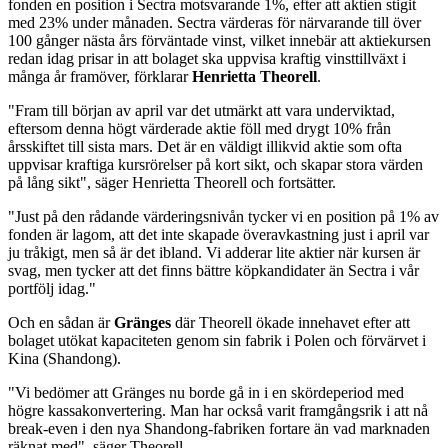
fonden en position i Sectra motsvarande 1%, efter att aktien stigit
med 23% under månaden. Sectra värderas för närvarande till över
100 gånger nästa års förväntade vinst, vilket innebär att aktiekursen
redan idag prisar in att bolaget ska uppvisa kraftig vinsttillväxt i
många år framöver, förklarar
Henrietta Theorell
.
"Fram till början av april var det utmärkt att vara underviktad,
eftersom denna högt värderade aktie föll med drygt 10% från
årsskiftet till sista mars. Det är en väldigt illikvid aktie som ofta
uppvisar kraftiga kursrörelser på kort sikt, och skapar stora värden
på lång sikt", säger Henrietta Theorell och fortsätter.
"Just på den rådande värderingsnivån tycker vi en position på 1% av
fonden är lagom, att det inte skapade överavkastning just i april var
ju tråkigt, men så är det ibland. Vi adderar lite aktier när kursen är
svag, men tycker att det finns bättre köpkandidater än Sectra i vår
portfölj idag."
Och en sådan är
Gränges
där Theorell ökade innehavet efter att
bolaget utökat kapaciteten genom sin fabrik i Polen och förvärvet i
Kina (Shandong).
"Vi bedömer att Gränges nu borde gå in i en skördeperiod med
högre kassakonvertering. Man har också varit framgångsrik i att nå
break-even i den nya Shandong-fabriken fortare än vad marknaden
räknat med", säger Theorell.