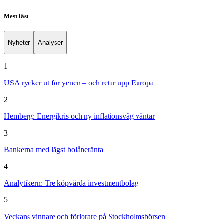
Mest läst
Nyheter
Analyser
1
USA rycker ut för yenen – och retar upp Europa
2
Hemberg: Energikris och ny inflationsvåg väntar
3
Bankerna med lägst bolåneränta
4
Analytikern: Tre köpvärda investmentbolag
5
Veckans vinnare och förlorare på Stockholmsbörsen