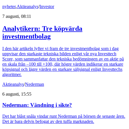
nyheter
,
Aktieanalys
/
Investor
7 augusti, 08:11
Analytikern: Tre köpvärda
investmentbolag
I den här artikeln lyfter vi fram de tre investmentbolag som i dag
uppvisar den starkaste tekniska bilden enligt vår nya Investtech
Score, som sammanfattar den tekniska bedömningen av en aktie på
en skala från –100 till +100, där högre värden indikerar en starkare
köpsignal och lägre värden en starkare säljsignal enligt Investtechs
algoritmer.
Aktieanalys
/
Nederman
6 augusti, 15:55
Nederman: Vändning i sikte?
Det har blåst snåla vindar runt Nederman på börsen de senaste åren.
Det är bara delvis befogat av den tuffa marknaden.