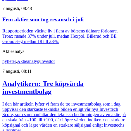
7 augusti, 08:48
Fem aktier som tog revansch i juli
Rapportperioden väckte liv i flera av börsens tidigare förlorare.
Troax rusade 37% under juli, medan Hexpol, Billerud och BE
Group steg mellan 18 till 23%.
Aktieanalys
nyheter
,
Aktieanalys
/
Investor
7 augusti, 08:11
Analytikern: Tre köpvärda
investmentbolag
I den här artikeln lyfter vi fram de tre investmentbolag som i dag
uppvisar den starkaste tekniska bilden enligt vår nya Investtech
Score, som sammanfattar den tekniska bedömningen av en aktie på
en skala från –100 till +100, där högre värden indikerar en starkare
köpsignal och lägre värden en starkare säljsignal enligt Investtechs
algoritmer.