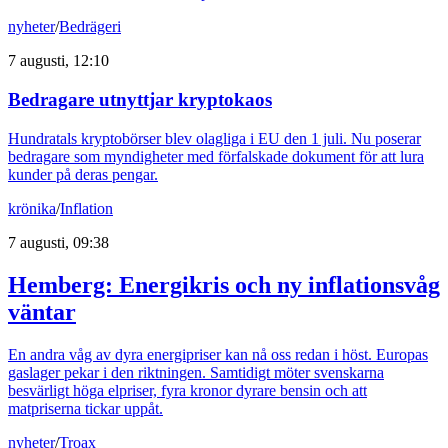
nyheter
/
Bedrägeri
7 augusti, 12:10
Bedragare utnyttjar kryptokaos
Hundratals kryptobörser blev olagliga i EU den 1 juli. Nu poserar
bedragare som myndigheter med förfalskade dokument för att lura
kunder på deras pengar.
krönika
/
Inflation
7 augusti, 09:38
Hemberg: Energikris och ny inflationsvåg
väntar
En andra våg av dyra energipriser kan nå oss redan i höst. Europas
gaslager pekar i den riktningen. Samtidigt möter svenskarna
besvärligt höga elpriser, fyra kronor dyrare bensin och att
matpriserna tickar uppåt.
nyheter
/
Troax