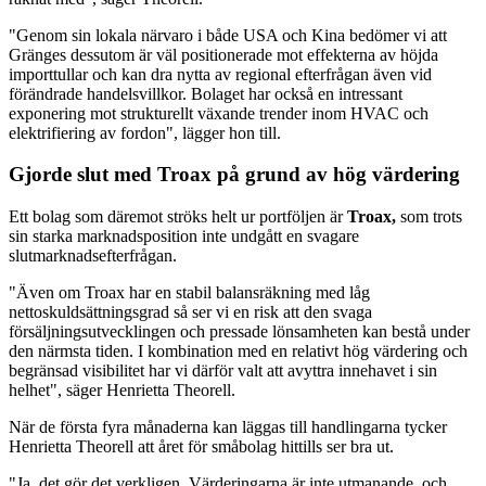
"Genom sin lokala närvaro i både USA och Kina bedömer vi att
Gränges dessutom är väl positionerade mot effekterna av höjda
importtullar och kan dra nytta av regional efterfrågan även vid
förändrade handelsvillkor. Bolaget har också en intressant
exponering mot strukturellt växande trender inom HVAC och
elektrifiering av fordon", lägger hon till.
Gjorde slut med Troax på grund av hög värdering
Ett bolag som däremot ströks helt ur portföljen är
Troax,
som trots
sin starka marknadsposition inte undgått en svagare
slutmarknadsefterfrågan.
"Även om Troax har en stabil balansräkning med låg
nettoskuldsättningsgrad så ser vi en risk att den svaga
försäljningsutvecklingen och pressade lönsamheten kan bestå under
den närmsta tiden. I kombination med en relativt hög värdering och
begränsad visibilitet har vi därför valt att avyttra innehavet i sin
helhet", säger Henrietta Theorell.
När de första fyra månaderna kan läggas till handlingarna tycker
Henrietta Theorell att året för småbolag hittills ser bra ut.
"Ja, det gör det verkligen. Värderingarna är inte utmanande, och