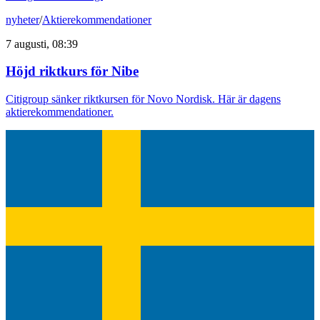
nyheter
/
Aktierekommendationer
7 augusti, 08:39
Höjd riktkurs för Nibe
Citigroup sänker riktkursen för Novo Nordisk. Här är dagens
aktierekommendationer.