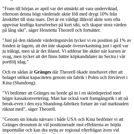
"Fram till början av april var det utmärkt att vara underviktad,
eftersom denna högt värderade aktie föll med drygt 10% från
årsskiftet till sista mars. Det är en väldigt illikvid aktie som ofta
uppvisar kraftiga kursrörelser på kort sikt, och skapar stora värden
på lång sikt", säger Henrietta Theorell och fortsätter.
"Just på den rådande värderingsnivån tycker vi en position på 1% av
fonden är lagom, att det inte skapade överavkastning just i april var
ju tråkigt, men så är det ibland. Vi adderar lite aktier när kursen är
svag, men tycker att det finns bättre köpkandidater än Sectra i vår
portfölj idag."
Och en sådan är
Gränges
där Theorell ökade innehavet efter att
bolaget utökat kapaciteten genom sin fabrik i Polen och förvärvet i
Kina (Shandong).
"Vi bedömer att Gränges nu borde gå in i en skördeperiod med
högre kassakonvertering. Man har också varit framgångsrik i att nå
break-even i den nya Shandong-fabriken fortare än vad marknaden
räknat med", säger Theorell.
"Genom sin lokala närvaro i både USA och Kina bedömer vi att
Gränges dessutom är väl positionerade mot effekterna av höjda
importtullar och kan dra nytta av regional efterfrågan även vid