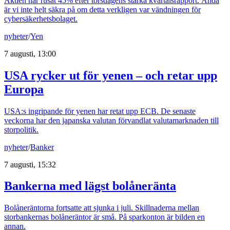
Aktien har rusat 45% efter torsdagens starka kvartalsrapport. Ändå
är vi inte helt säkra på om detta verkligen var vändningen för
cybersäkerhetsbolaget.
nyheter
/
Yen
7 augusti, 13:00
USA rycker ut för yenen – och retar upp
Europa
USA:s ingripande för yenen har retat upp ECB. De senaste
veckorna har den japanska valutan förvandlat valutamarknaden till
storpolitik.
nyheter
/
Banker
7 augusti, 15:32
Bankerna med lägst bolåneränta
Bolåneräntorna fortsatte att sjunka i juli. Skillnaderna mellan
storbankernas bolåneräntor är små. På sparkonton är bilden en
annan.