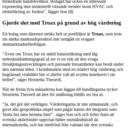
förändrade handelsvillkor. Bolaget har också en intressant
exponering mot strukturellt växande trender inom HVAC och
elektrifiering av fordon", lägger hon till.
Gjorde slut med Troax på grund av hög värdering
Ett bolag som däremot ströks helt ur portföljen är
Troax,
som trots
sin starka marknadsposition inte undgått en svagare
slutmarknadsefterfrågan.
"Även om Troax har en stabil balansräkning med låg
nettoskuldsättningsgrad så ser vi en risk att den svaga
försäljningsutvecklingen och pressade lönsamheten kan bestå under
den närmsta tiden. I kombination med en relativt hög värdering och
begränsad visibilitet har vi därför valt att avyttra innehavet i sin
helhet", säger Henrietta Theorell.
När de första fyra månaderna kan läggas till handlingarna tycker
Henrietta Theorell att året för småbolag hittills ser bra ut.
"Ja, det gör det verkligen. Värderingarna är inte utmanande, och
givet alla geopolitiska utspel som pågår känns det litegrann som
'borta bra men hemma bäst'", säger hon och och lyfter fram att
svenska aktiefonder uppvisat bättre motståndskraft än
internationella, och har medvind från valutan när den svenska