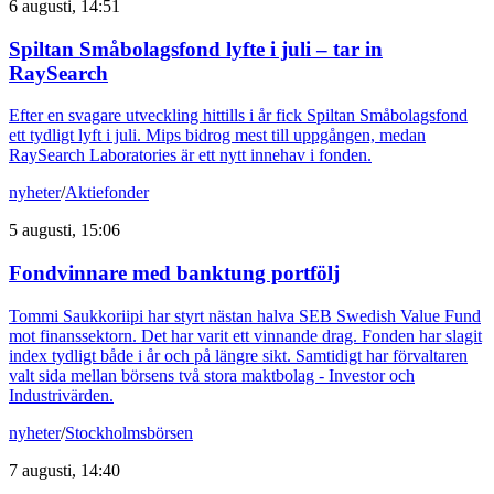
6 augusti, 14:51
Spiltan Småbolagsfond lyfte i juli – tar in
RaySearch
Efter en svagare utveckling hittills i år fick Spiltan Småbolagsfond
ett tydligt lyft i juli. Mips bidrog mest till uppgången, medan
RaySearch Laboratories är ett nytt innehav i fonden.
nyheter
/
Aktiefonder
5 augusti, 15:06
Fondvinnare med banktung portfölj
Tommi Saukkoriipi har styrt nästan halva SEB Swedish Value Fund
mot finanssektorn. Det har varit ett vinnande drag. Fonden har slagit
index tydligt både i år och på längre sikt. Samtidigt har förvaltaren
valt sida mellan börsens två stora maktbolag - Investor och
Industrivärden.
nyheter
/
Stockholmsbörsen
7 augusti, 14:40