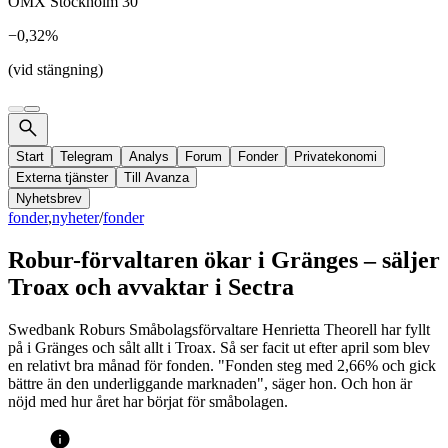
OMX Stockholm 30
−0,32%
(vid stängning)
Start
Telegram
Analys
Forum
Fonder
Privatekonomi
Externa tjänster
Till Avanza
Nyhetsbrev
fonder
,
nyheter
/
fonder
Robur-förvaltaren ökar i Gränges – säljer
Troax och avvaktar i Sectra
Swedbank Roburs Småbolagsförvaltare Henrietta Theorell har fyllt
på i Gränges och sålt allt i Troax. Så ser facit ut efter april som blev
en relativt bra månad för fonden. "Fonden steg med 2,66% och gick
bättre än den underliggande marknaden", säger hon. Och hon är
nöjd med hur året har börjat för småbolagen.