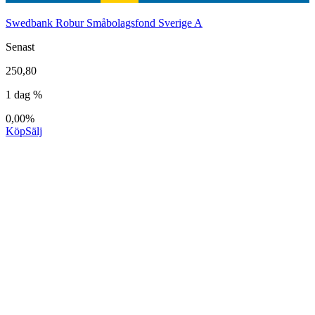
Swedbank Robur Småbolagsfond Sverige A
Senast
250,80
1 dag %
0,00%
Köp
Sälj