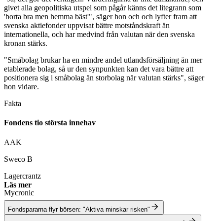
givet alla geopolitiska utspel som pågår känns det litegrann som
'borta bra men hemma bäst'", säger hon och och lyfter fram att
svenska aktiefonder uppvisat bättre motståndskraft än
internationella, och har medvind från valutan när den svenska
kronan stärks.
"Småbolag brukar ha en mindre andel utlandsförsäljning än mer
etablerade bolag, så ur den synpunkten kan det vara bättre att
positionera sig i småbolag än storbolag när valutan stärks", säger
hon vidare.
Fakta
Fondens tio största innehav
AAK
Sweco B
Lagercrantz
Läs mer
Mycronic
Wihlborgs Fastigheter
Fondspararna flyr börsen: "Aktiva minskar risken"