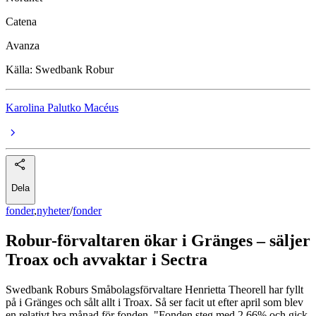
fonder
Catena
aktiefonder
Avanza
Swedbank Robur Småbolagsfond Sverige A
Källa: Swedbank Robur
Karolina Palutko Macéus
Dela
fonder
,
nyheter
/
fonder
Robur-förvaltaren ökar i Gränges – säljer
Troax och avvaktar i Sectra
Swedbank Roburs Småbolagsförvaltare Henrietta Theorell har fyllt
på i Gränges och sålt allt i Troax. Så ser facit ut efter april som blev
en relativt bra månad för fonden. "Fonden steg med 2,66% och gick