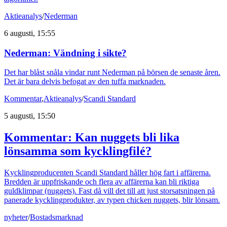
Aktieanalys
/
Nederman
6 augusti, 15:55
Nederman: Vändning i sikte?
Det har blåst snåla vindar runt Nederman på börsen de senaste åren.
Det är bara delvis befogat av den tuffa marknaden.
Kommentar
,
Aktieanalys
/
Scandi Standard
5 augusti, 15:50
Kommentar: Kan nuggets bli lika
lönsamma som kycklingfilé?
Kycklingproducenten Scandi Standard håller hög fart i affärerna.
Bredden är uppfriskande och flera av affärerna kan bli riktiga
guldklimpar (nuggets). Fast då vill det till att just storsatsningen på
panerade kycklingprodukter, av typen chicken nuggets, blir lönsam.
nyheter
/
Bostadsmarknad