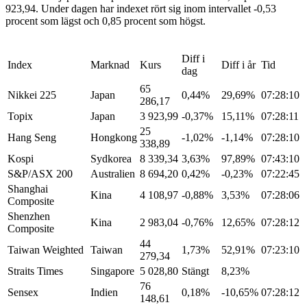
923,94. Under dagen har indexet rört sig inom intervallet -0,53
procent som lägst och 0,85 procent som högst.
Diff i
Index
Marknad
Kurs
Diff i år
Tid
dag
65
Nikkei 225
Japan
0,44%
29,69%
07:28:10
286,17
Topix
Japan
3 923,99
-0,37%
15,11%
07:28:11
25
Hang Seng
Hongkong
-1,02%
-1,14%
07:28:10
338,89
Kospi
Sydkorea
8 339,34
3,63%
97,89%
07:43:10
S&P/ASX 200
Australien
8 694,20
0,42%
-0,23%
07:22:45
Shanghai
Kina
4 108,97
-0,88%
3,53%
07:28:06
Composite
Shenzhen
Kina
2 983,04
-0,76%
12,65%
07:28:12
Composite
44
Taiwan Weighted
Taiwan
1,73%
52,91%
07:23:10
279,34
Straits Times
Singapore
5 028,80
Stängt
8,23%
76
Sensex
Indien
0,18%
-10,65%
07:28:12
148,61