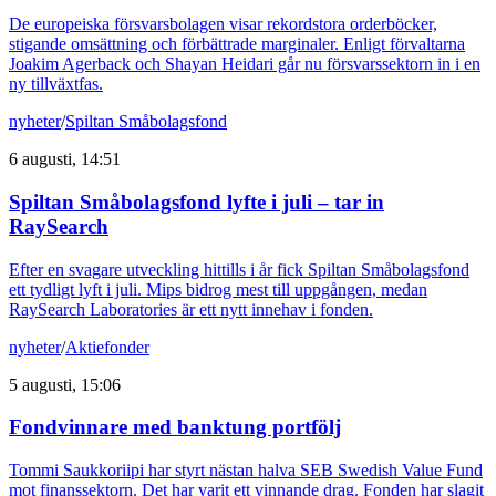
De europeiska försvarsbolagen visar rekordstora orderböcker,
stigande omsättning och förbättrade marginaler. Enligt förvaltarna
Joakim Agerback och Shayan Heidari går nu försvarssektorn in i en
ny tillväxtfas.
nyheter
/
Spiltan Småbolagsfond
6 augusti, 14:51
Spiltan Småbolagsfond lyfte i juli – tar in
RaySearch
Efter en svagare utveckling hittills i år fick Spiltan Småbolagsfond
ett tydligt lyft i juli. Mips bidrog mest till uppgången, medan
RaySearch Laboratories är ett nytt innehav i fonden.
nyheter
/
Aktiefonder
5 augusti, 15:06
Fondvinnare med banktung portfölj
Tommi Saukkoriipi har styrt nästan halva SEB Swedish Value Fund
mot finanssektorn. Det har varit ett vinnande drag. Fonden har slagit