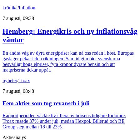
krönika
/
Inflation
7 augusti, 09:38
Hemberg: Energikris och ny inflationsvåg
väntar
En andra våg av dyra energipriser kan nå oss redan i höst. Europas
gaslager pekar i den riktningen. Samtidigt möter svenskarna
besvärligt höga elpriser, fyra kronor dyrare bensin och att
matpriserna tickar uppåt.
nyheter
/
Troax
7 augusti, 08:48
Fem aktier som tog revansch i juli
Rapportperioden väckte liv i flera av börsens tidigare förlorare.
Troax rusade 37% under juli, medan Hexpol, Billerud och BE
Group steg mellan 18 till 23%.
Aktieanalys