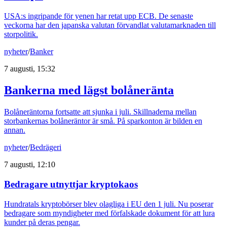
USA:s ingripande för yenen har retat upp ECB. De senaste
veckorna har den japanska valutan förvandlat valutamarknaden till
storpolitik.
nyheter
/
Banker
7 augusti, 15:32
Bankerna med lägst bolåneränta
Bolåneräntorna fortsatte att sjunka i juli. Skillnaderna mellan
storbankernas bolåneräntor är små. På sparkonton är bilden en
annan.
nyheter
/
Bedrägeri
7 augusti, 12:10
Bedragare utnyttjar kryptokaos
Hundratals kryptobörser blev olagliga i EU den 1 juli. Nu poserar
bedragare som myndigheter med förfalskade dokument för att lura
kunder på deras pengar.