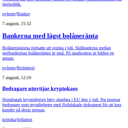
storpolitik.
nyheter
/
Banker
7 augusti, 15:32
Bankerna med lägst bolåneränta
Bolåneräntorna fortsatte att sjunka i juli. Skillnaderna mellan
storbankernas bolåneräntor är små. På sparkonton är bilden en
annan.
nyheter
/
Bedrägeri
7 augusti, 12:10
Bedragare utnyttjar kryptokaos
Hundratals kryptobörser blev olagliga i EU den 1 juli. Nu poserar
bedragare som myndigheter med förfalskade dokument för att lura
kunder på deras pengar.
krönika
/
Inflation