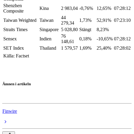
Shenzhen
Kina
2 983,04
-0,76%
12,65%
07:28:12
Composite
44
Taiwan Weighted
Taiwan
1,73%
52,91%
07:23:10
279,34
Straits Times
Singapore
5 028,80
Stängt
8,23%
76
Sensex
Indien
0,18%
-10,65%
07:28:12
148,61
SET Index
Thailand
1 579,57
1,69%
25,40%
07:28:02
Källa: Factset
Ämnen i artikeln
Asienbörserna
Finwire