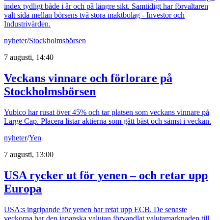
index tydligt både i år och på längre sikt. Samtidigt har förvaltaren
valt sida mellan börsens två stora maktbolag - Investor och
Industrivärden.
nyheter
/
Stockholmsbörsen
7 augusti, 14:40
Veckans vinnare och förlorare på
Stockholmsbörsen
Yubico har rusat över 45% och tar platsen som veckans vinnare på
Large Cap. Placera listar aktierna som gått bäst och sämst i veckan.
nyheter
/
Yen
7 augusti, 13:00
USA rycker ut för yenen – och retar upp
Europa
USA:s ingripande för yenen har retat upp ECB. De senaste
veckorna har den japanska valutan förvandlat valutamarknaden till