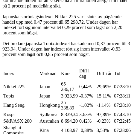
kommande möten för att säkerställa att inflationen återgår till målet
på 2 procent på medellång sikt.
Japanska storbolagsindexet Nikkei 225 var i slutet av pågående
handel upp med 0,47 procent till 65 298,72. Under dagen har
indexet rört sig inom intervallet 0,29 procent som lägst och 2,20
procent som högst.
Det bredare japanska Topix-indexet backade med 0,37 procent till 3
923,94. Under dagen har indexet rört sig inom intervallet -0,53
procent som lägst och 0,85 procent som högst.
Diff i
Index
Marknad
Kurs
Diff i år
Tid
dag
65
Nikkei 225
Japan
0,44%
29,69%
07:28:10
286,17
Topix
Japan
3 923,99
-0,37%
15,11%
07:28:11
25
Hang Seng
Hongkong
-1,02%
-1,14%
07:28:10
338,89
Kospi
Sydkorea
8 339,34
3,63%
97,89%
07:43:10
S&P/ASX 200
Australien
8 694,20
0,42%
-0,23%
07:22:45
Shanghai
Kina
4 108,97
-0,88%
3,53%
07:28:06
Composite