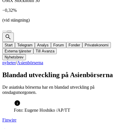
OMX Stockholm 30
−0,32%
(vid stängning)
Start
Telegram
Analys
Forum
Fonder
Privatekonomi
Externa tjänster
Till Avanza
Nyhetsbrev
nyheter
/
Asienbörserna
Blandad utveckling på Asienbörserna
De asiatiska börserna har en blandad utveckling på
onsdagsmorgonen.
Foto: Eugene Hoshiko /AP/TT
Finwire