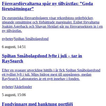
Försvarsförvaltarna spår ny tillväxtfas: ”Goda
förutsättningar”
De europeiska försvarsbolagen visar rekordstora orderböcker,
stigande omsättning och förbättrade marginaler. Enligt förvaltarna
Joakim Agerback och Shayan Heidari går nu försvarssektorn in i en
ny tillväxtfas.
nyheter
/
Spiltan Småbolagsfond
6 augusti, 14:51
Spiltan Småbolagsfond lyfte i juli – tar in
RaySearch
Efter en svagare utveckling hittills i år fick Spiltan Småbolagsfond
ett tydligt lyft i juli. Mips bidrog mest till uppgången, medan
RaySearch Laboratories är ett nytt innehav i fonden.
nyheter
/
Aktiefonder
5 augusti, 15:06
Fondvinnare med banktung portfölj