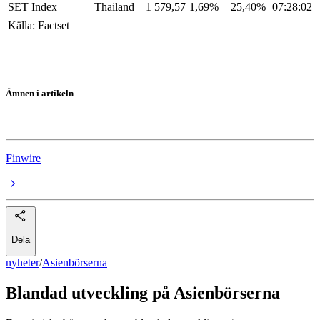
SET Index
Thailand
1 579,57
1,69%
25,40%
07:28:02
Källa: Factset
Ämnen i artikeln
Asienbörserna
Finwire
Dela
nyheter
/
Asienbörserna
Blandad utveckling på Asienbörserna