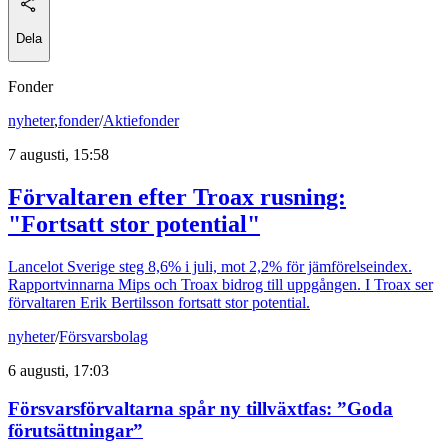
Dela
Fonder
nyheter
,
fonder
/
Aktiefonder
7 augusti, 15:58
Förvaltaren efter Troax rusning:
"Fortsatt stor potential"
Lancelot Sverige steg 8,6% i juli, mot 2,2% för jämförelseindex.
Rapportvinnarna Mips och Troax bidrog till uppgången. I Troax ser
förvaltaren Erik Bertilsson fortsatt stor potential.
nyheter
/
Försvarsbolag
6 augusti, 17:03
Försvarsförvaltarna spår ny tillväxtfas: ”Goda
förutsättningar”