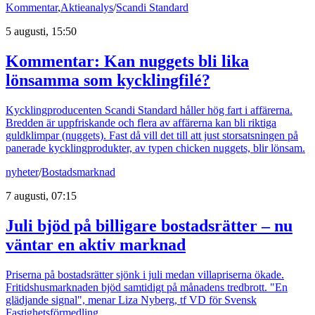
Kommentar
,
Aktieanalys
/
Scandi Standard
5 augusti, 15:50
Kommentar: Kan nuggets bli lika
lönsamma som kycklingfilé?
Kycklingproducenten Scandi Standard håller hög fart i affärerna.
Bredden är uppfriskande och flera av affärerna kan bli riktiga
guldklimpar (nuggets). Fast då vill det till att just storsatsningen på
panerade kycklingprodukter, av typen chicken nuggets, blir lönsam.
nyheter
/
Bostadsmarknad
7 augusti, 07:15
Juli bjöd på billigare bostadsrätter – nu
väntar en aktiv marknad
Priserna på bostadsrätter sjönk i juli medan villapriserna ökade.
Fritidshusmarknaden bjöd samtidigt på månadens tredbrott. "En
glädjande signal", menar Liza Nyberg, tf VD för Svensk
Fastighetsförmedling.