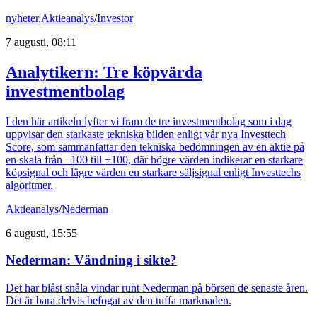
nyheter
,
Aktieanalys
/
Investor
7 augusti, 08:11
Analytikern: Tre köpvärda
investmentbolag
I den här artikeln lyfter vi fram de tre investmentbolag som i dag
uppvisar den starkaste tekniska bilden enligt vår nya Investtech
Score, som sammanfattar den tekniska bedömningen av en aktie på
en skala från –100 till +100, där högre värden indikerar en starkare
köpsignal och lägre värden en starkare säljsignal enligt Investtechs
algoritmer.
Aktieanalys
/
Nederman
6 augusti, 15:55
Nederman: Vändning i sikte?
Det har blåst snåla vindar runt Nederman på börsen de senaste åren.
Det är bara delvis befogat av den tuffa marknaden.