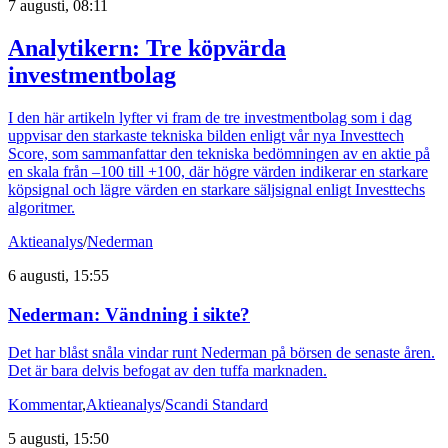
7 augusti, 08:11
Analytikern: Tre köpvärda
investmentbolag
I den här artikeln lyfter vi fram de tre investmentbolag som i dag
uppvisar den starkaste tekniska bilden enligt vår nya Investtech
Score, som sammanfattar den tekniska bedömningen av en aktie på
en skala från –100 till +100, där högre värden indikerar en starkare
köpsignal och lägre värden en starkare säljsignal enligt Investtechs
algoritmer.
Aktieanalys
/
Nederman
6 augusti, 15:55
Nederman: Vändning i sikte?
Det har blåst snåla vindar runt Nederman på börsen de senaste åren.
Det är bara delvis befogat av den tuffa marknaden.
Kommentar
,
Aktieanalys
/
Scandi Standard
5 augusti, 15:50