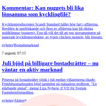
Kommentar: Kan nuggets bli lika
lönsamma som kycklingfilé?
Kycklingproducenten Scandi Standard håller hög fart i affärerna.
Bredden är uppfriskande och flera av affärerna kan bli riktiga
guldklimpar (nuggets). Fast då vill det till att just storsatsningen på
panerade kycklingprodukter, av typen chicken nuggets, blir lönsam.
nyheter
/
Bostadsmarknad
7 augusti, 07:15
Juli bjöd på billigare bostadsrätter – nu
väntar en aktiv marknad
Priserna på bostadsrätter sjönk i juli medan villapriserna ökade.
Fritidshusmarknaden bjöd samtidigt på månadens tredbrott. "En
glädjande signal", menar Liza Nyberg, tf VD för Svensk
Fastighetsförmedling.
nyheter
/
Aktierekommendationer