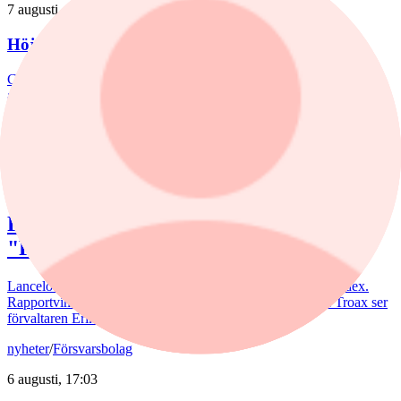
7 augusti, 08:39
Höjd riktkurs för Nibe
Citigroup sänker riktkursen för Novo Nordisk. Här är dagens
aktierekommendationer.
Fonder
nyheter
,
fonder
/
Aktiefonder
7 augusti, 15:58
Förvaltaren efter Troax rusning:
"Fortsatt stor potential"
Lancelot Sverige steg 8,6% i juli, mot 2,2% för jämförelseindex.
Rapportvinnarna Mips och Troax bidrog till uppgången. I Troax ser
förvaltaren Erik Bertilsson fortsatt stor potential.
nyheter
/
Försvarsbolag
6 augusti, 17:03