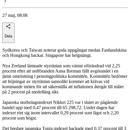
27 maj, 08:08
Dela
Sydkorea och Taiwan noterar goda uppgångar medan Fastlandskina
och Hongkong backar. Singapore har helgstängt.
Nya Zeeland lämnade styrräntan som väntat oförändrad vid 2,25
procent efter att ordföranden Anna Breman fällt avgörandet i en
jämn omröstning i penningpolitiska kommittén. Kommittén bedömer
att höjningar av styrräntan sannolikt kommer att krävas vid
kommande möten för att säkerställa att inflationen återgår till målet
på 2 procent på medellång sikt.
Japanska storbolagsindexet Nikkei 225 var i slutet av pågående
handel upp med 0,47 procent till 65 298,72. Under dagen har
indexet rört sig inom intervallet 0,29 procent som lägst och 2,20
procent som högst.
Det bredare japanska Topix-indexet backade med 0,37 procent till 3