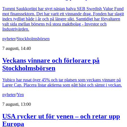
Tommi Saukkoriipi har styrt nästan halva SEB Swedish Value Fund
mot finanssektorn. Det har varit ett vinnande drag. Fonden har slagit
index tydligt både i år och på längre sikt. Samtidigt har förvaltaren
valt sida mellan börsens två stora maktbolag - Investor och
Industrivärden.
nyheter
/
Stockholmsbörsen
7 augusti, 14:40
Veckans vinnare och förlorare på
Stockholmsbörsen
Yubico har rusat över 45% och tar platsen som veckans vinnare på
Large Cap. Placera listar aktierna som gått bäst och sämst i veckan.
nyheter
/
Yen
7 augusti, 13:00
USA rycker ut för yenen – och retar upp
Europa