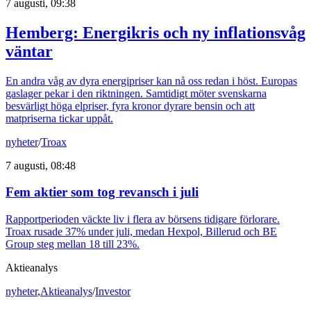
7 augusti, 09:38
Hemberg: Energikris och ny inflationsvåg
väntar
En andra våg av dyra energipriser kan nå oss redan i höst. Europas
gaslager pekar i den riktningen. Samtidigt möter svenskarna
besvärligt höga elpriser, fyra kronor dyrare bensin och att
matpriserna tickar uppåt.
nyheter
/
Troax
7 augusti, 08:48
Fem aktier som tog revansch i juli
Rapportperioden väckte liv i flera av börsens tidigare förlorare.
Troax rusade 37% under juli, medan Hexpol, Billerud och BE
Group steg mellan 18 till 23%.
Aktieanalys
nyheter
,
Aktieanalys
/
Investor