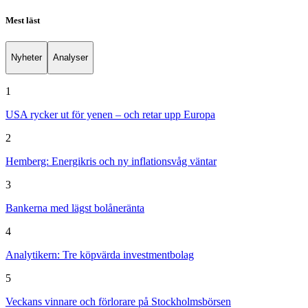
Mest läst
Nyheter
Analyser
1
USA rycker ut för yenen – och retar upp Europa
2
Hemberg: Energikris och ny inflationsvåg väntar
3
Bankerna med lägst bolåneränta
4
Analytikern: Tre köpvärda investmentbolag
5
Veckans vinnare och förlorare på Stockholmsbörsen