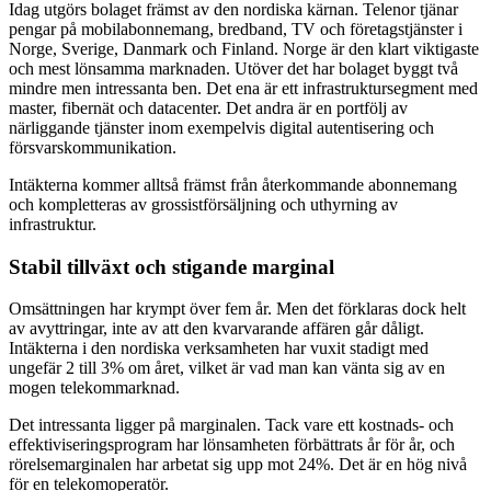
Idag utgörs bolaget främst av den nordiska kärnan. Telenor tjänar
pengar på mobilabonnemang, bredband, TV och företagstjänster i
Norge, Sverige, Danmark och Finland. Norge är den klart viktigaste
och mest lönsamma marknaden. Utöver det har bolaget byggt två
mindre men intressanta ben. Det ena är ett infrastruktursegment med
master, fibernät och datacenter. Det andra är en portfölj av
närliggande tjänster inom exempelvis digital autentisering och
försvarskommunikation.
Intäkterna kommer alltså främst från återkommande abonnemang
och kompletteras av grossistförsäljning och uthyrning av
infrastruktur.
Stabil tillväxt och stigande marginal
Omsättningen har krympt över fem år. Men det förklaras dock helt
av avyttringar, inte av att den kvarvarande affären går dåligt.
Intäkterna i den nordiska verksamheten har vuxit stadigt med
ungefär 2 till 3% om året, vilket är vad man kan vänta sig av en
mogen telekommarknad.
Det intressanta ligger på marginalen. Tack vare ett kostnads- och
effektiviseringsprogram har lönsamheten förbättrats år för år, och
rörelsemarginalen har arbetat sig upp mot 24%. Det är en hög nivå
för en telekomoperatör.