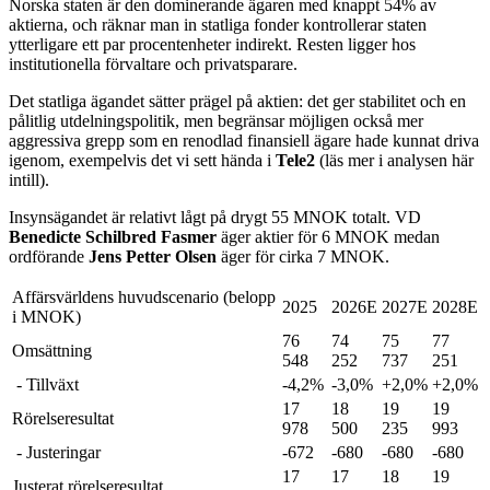
Norska staten är den dominerande ägaren med knappt 54% av
aktierna, och räknar man in statliga fonder kontrollerar staten
ytterligare ett par procentenheter indirekt. Resten ligger hos
institutionella förvaltare och privatsparare.
Det statliga ägandet sätter prägel på aktien: det ger stabilitet och en
pålitlig utdelningspolitik, men begränsar möjligen också mer
aggressiva grepp som en renodlad finansiell ägare hade kunnat driva
igenom, exempelvis det vi sett hända i
Tele2
(läs mer i analysen här
intill).
Insynsägandet är relativt lågt på drygt 55 MNOK totalt. VD
Benedicte Schilbred Fasmer
äger aktier för 6 MNOK medan
ordförande
Jens Petter Olsen
äger för cirka 7 MNOK.
Affärsvärldens huvudscenario (belopp
2025
2026E
2027E
2028E
i MNOK)
76
74
75
77
Omsättning
548
252
737
251
- Tillväxt
-4,2%
-3,0%
+2,0%
+2,0%
17
18
19
19
Rörelseresultat
978
500
235
993
- Justeringar
-672
-680
-680
-680
17
17
18
19
Justerat rörelseresultat