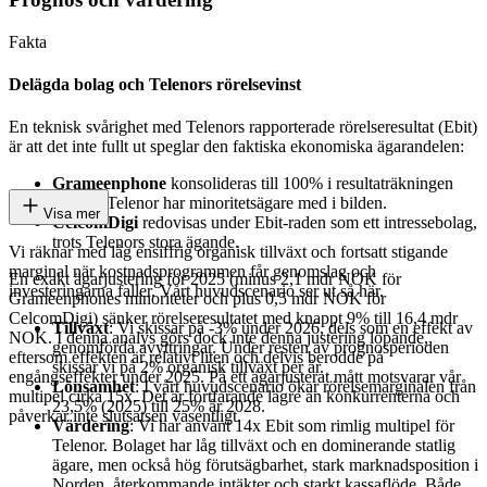
Fakta
Delägda bolag och Telenors rörelsevinst
En teknisk svårighet med Telenors rapporterade rörelseresultat (Ebit)
är att det inte fullt ut speglar den faktiska ekonomiska ägarandelen:
Grameenphone
konsolideras till 100% i resultaträkningen
trots att Telenor har minoritetsägare med i bilden.
Visa mer
CelcomDigi
redovisas under Ebit-raden som ett intressebolag,
trots Telenors stora ägande.
Vi räknar med låg ensiffrig organisk tillväxt och fortsatt stigande
marginal när kostnadsprogrammen får genomslag och
En exakt ägarjustering för 2025 (minus 2,1 mdr NOK för
investeringarna faller. Vårt huvudscenario ser ut så här.
Grameenphones minoriteter och plus 0,5 mdr NOK för
CelcomDigi) sänker rörelseresultatet med knappt 9% till 16,4 mdr
Tillväxt
: Vi skissar på -3% under 2026, dels som en effekt av
NOK. I denna analys görs dock inte denna justering löpande,
genomförda avyttringar. Under resten av prognosperioden
eftersom effekten är relativt liten och delvis berodde på
skissar vi på 2% organisk tillväxt per år.
engångseffekter under 2025. På ett ägarjusterat mått motsvarar vår
Lönsamhet
: I vårt huvudscenario ökar rörelsemarginalen från
multipel cirka 15x. Det är fortfarande lägre än konkurrenterna och
23,5% (2025) till 25% år 2028.
påverkar inte slutsatsen väsentligt.
Värdering
: Vi har använt 14x Ebit som rimlig multipel för
Telenor. Bolaget har låg tillväxt och en dominerande statlig
ägare, men också hög förutsägbarhet, stark marknadsposition i
Norden, återkommande intäkter och starkt kassaflöde. Både