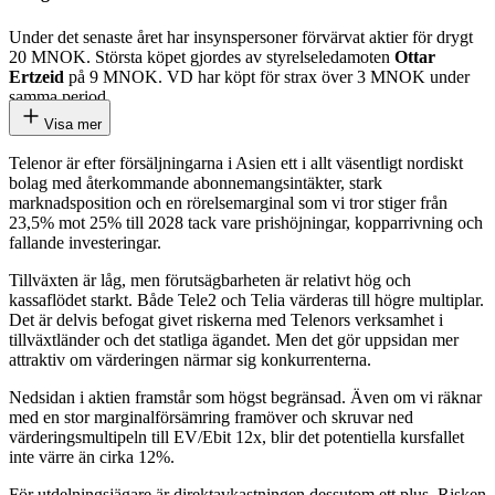
Under det senaste året har insynspersoner förvärvat aktier för drygt
20 MNOK. Största köpet gjordes av styrelseledamoten
Ottar
Ertzeid
på 9 MNOK. VD har köpt för strax över 3 MNOK under
samma period.
Visa mer
Telenor är efter försäljningarna i Asien ett i allt väsentligt nordiskt
bolag med återkommande abonnemangsintäkter, stark
marknadsposition och en rörelsemarginal som vi tror stiger från
23,5% mot 25% till 2028 tack vare prishöjningar, kopparrivning och
fallande investeringar.
Tillväxten är låg, men förutsägbarheten är relativt hög och
kassaflödet starkt. Både Tele2 och Telia värderas till högre multiplar.
Det är delvis befogat givet riskerna med Telenors verksamhet i
tillväxtländer och det statliga ägandet. Men det gör uppsidan mer
attraktiv om värderingen närmar sig konkurrenterna.
Nedsidan i aktien framstår som högst begränsad. Även om vi räknar
med en stor marginalförsämring framöver och skruvar ned
värderingsmultipeln till EV/Ebit 12x, blir det potentiella kursfallet
inte värre än cirka 12%.
För utdelningsjägare är direktavkastningen dessutom ett plus. Risken