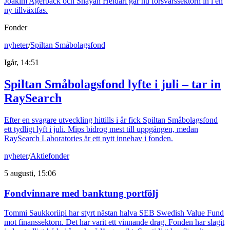
Joakim Agerback och Shayan Heidari går nu försvarssektorn in i en
ny tillväxtfas.
Fonder
nyheter
/
Spiltan Småbolagsfond
Igår, 14:51
Spiltan Småbolagsfond lyfte i juli – tar in
RaySearch
Efter en svagare utveckling hittills i år fick Spiltan Småbolagsfond
ett tydligt lyft i juli. Mips bidrog mest till uppgången, medan
RaySearch Laboratories är ett nytt innehav i fonden.
nyheter
/
Aktiefonder
5 augusti, 15:06
Fondvinnare med banktung portfölj
Tommi Saukkoriipi har styrt nästan halva SEB Swedish Value Fund
mot finanssektorn. Det har varit ett vinnande drag. Fonden har slagit