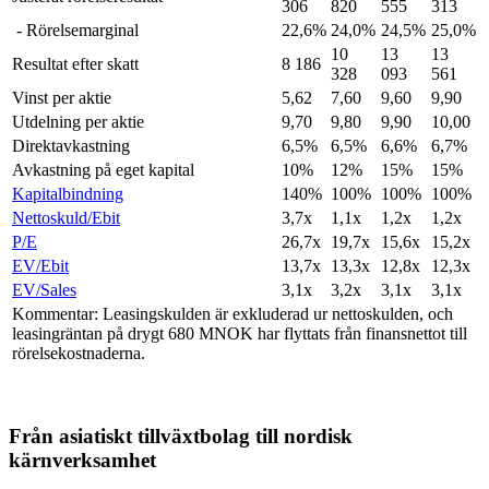
306
820
555
313
- Rörelsemarginal
22,6%
24,0%
24,5%
25,0%
10
13
13
Resultat efter skatt
8 186
328
093
561
Vinst per aktie
5,62
7,60
9,60
9,90
Utdelning per aktie
9,70
9,80
9,90
10,00
Direktavkastning
6,5%
6,5%
6,6%
6,7%
Avkastning på eget kapital
10%
12%
15%
15%
Kapitalbindning
140%
100%
100%
100%
Nettoskuld/Ebit
3,7x
1,1x
1,2x
1,2x
P/E
26,7x
19,7x
15,6x
15,2x
EV/Ebit
13,7x
13,3x
12,8x
12,3x
EV/Sales
3,1x
3,2x
3,1x
3,1x
Kommentar: Leasingskulden är exkluderad ur nettoskulden, och
leasingräntan på drygt 680 MNOK har flyttats från finansnettot till
rörelsekostnaderna.
Från asiatiskt tillväxtbolag till nordisk
kärnverksamhet