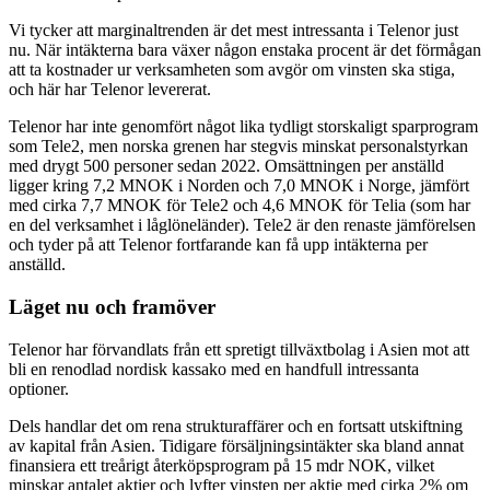
Vi tycker att marginaltrenden är det mest intressanta i Telenor just
nu. När intäkterna bara växer någon enstaka procent är det förmågan
att ta kostnader ur verksamheten som avgör om vinsten ska stiga,
och här har Telenor levererat.
Telenor har inte genomfört något lika tydligt storskaligt sparprogram
som Tele2, men norska grenen har stegvis minskat personalstyrkan
med drygt 500 personer sedan 2022. Omsättningen per anställd
ligger kring 7,2 MNOK i Norden och 7,0 MNOK i Norge, jämfört
med cirka 7,7 MNOK för Tele2 och 4,6 MNOK för Telia (som har
en del verksamhet i låglöneländer). Tele2 är den renaste jämförelsen
och tyder på att Telenor fortfarande kan få upp intäkterna per
anställd.
Läget nu och framöver
Telenor har förvandlats från ett spretigt tillväxtbolag i Asien mot att
bli en renodlad nordisk kassako med en handfull intressanta
optioner.
Dels handlar det om rena strukturaffärer och en fortsatt utskiftning
av kapital från Asien. Tidigare försäljningsintäkter ska bland annat
finansiera ett treårigt återköpsprogram på 15 mdr NOK, vilket
minskar antalet aktier och lyfter vinsten per aktie med cirka 2% om