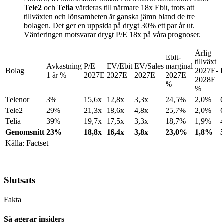
Tele2
och
Telia
värderas till närmare 18x Ebit, trots att
tillväxten och lönsamheten är ganska jämn bland de tre
bolagen. Det ger en uppsida på drygt 30% ett par år ut.
Värderingen motsvarar drygt P/E 18x på våra prognoser.
Årlig
Ebit-
tillväxt
Avkastning
P/E
EV/Ebit
EV/Sales
marginal
Bolag
2027E-
1 år %
2027E
2027E
2027E
2027E
2028E
%
%
Telenor
3%
15,6x
12,8x
3,3x
24,5%
2,0%
Tele2
29%
21,3x
18,6x
4,8x
25,7%
2,0%
Telia
39%
19,7x
17,5x
3,3x
18,7%
1,9%
Genomsnitt
23%
18,8x
16,4x
3,8x
23,0%
1,8%
Källa: Factset
Slutsats
Fakta
Så agerar insiders