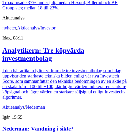
Troax rusade 37% under juli, medan Hexpol, Billerud och BE
Group steg mellan 18 till 23%.
Aktieanalys
nyheter
,
Aktieanalys
/
Investor
Idag, 08:11
Analytikern: Tre köpvärda
investmentbolag
I den här artikeln lyfter vi fram de tre investmentbolag som i dag
uppvisar den starkaste tekniska bilden enligt vår nya Investtech
Score, som sammanfattar den tekniska bedömningen av en aktie på
en skala från –100 till +100, där högre värden indikerar en starkare
köpsignal och lägre värden en starkare säljsignal enligt Investtechs
algoritmer.
Aktieanalys
/
Nederman
Igår, 15:55
Nederman: Vändning i sikte?