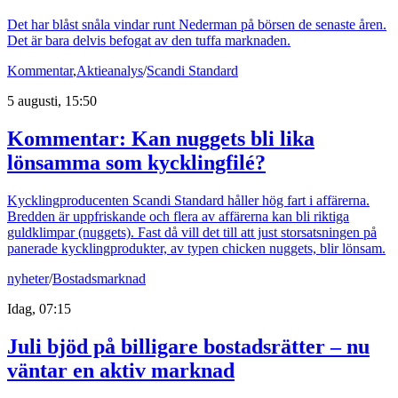
Det har blåst snåla vindar runt Nederman på börsen de senaste åren.
Det är bara delvis befogat av den tuffa marknaden.
Kommentar
,
Aktieanalys
/
Scandi Standard
5 augusti, 15:50
Kommentar: Kan nuggets bli lika
lönsamma som kycklingfilé?
Kycklingproducenten Scandi Standard håller hög fart i affärerna.
Bredden är uppfriskande och flera av affärerna kan bli riktiga
guldklimpar (nuggets). Fast då vill det till att just storsatsningen på
panerade kycklingprodukter, av typen chicken nuggets, blir lönsam.
nyheter
/
Bostadsmarknad
Idag, 07:15
Juli bjöd på billigare bostadsrätter – nu
väntar en aktiv marknad