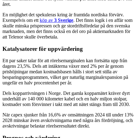
året.
En möjlighet det spekuleras kring är framtida nordiska förvärv.
Exempelvis om ett
köp av
3 Sverige
. Det finns logik i en affär som
skulle minska prispressen och ge stordriftsfördelar på den svenska
marknaden, men det finns också en del oro på aktiemarknaden för
att Telenor skulle överbetala.
Katalysatorer för uppvärdering
Ett par saker talar för att rörelsemarginalen kan fortsätta upp från
dagens 23,5%. Dels att intäkterna växer med 2% per år genom
prishöjningar medan kostnadsbasen hålls i stort sett stilla av
besparingsprogrammen, vilket ger naturlig marginalexpansion på
ungefär en halv procentenhet per år.
Dels kopparrivningen i Norge. Det gamla kopparnätet kräver dyrt
underhåll av 140 000 kilometer kabel och en halv miljon stolpar,
kostnader som försvinner i takt med att nätet stängs fram till 2030.
När capex sjunker från 16,6% av omsättningen 2024 till under 13%
2028 minskar även avskrivningarna med några års fördröjning, och
avskrivningar belastar rörelseresultatet direkt.
Prognos och värdering