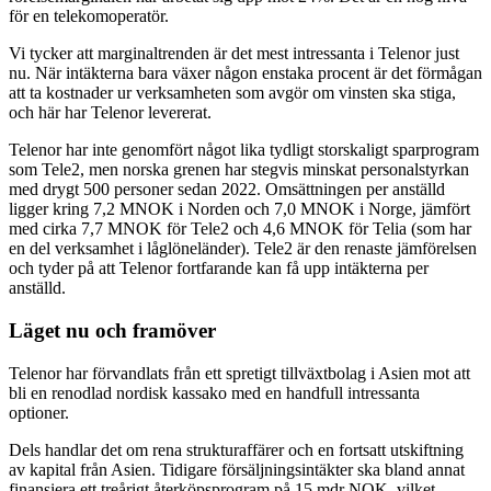
för en telekomoperatör.
Vi tycker att marginaltrenden är det mest intressanta i Telenor just
nu. När intäkterna bara växer någon enstaka procent är det förmågan
att ta kostnader ur verksamheten som avgör om vinsten ska stiga,
och här har Telenor levererat.
Telenor har inte genomfört något lika tydligt storskaligt sparprogram
som Tele2, men norska grenen har stegvis minskat personalstyrkan
med drygt 500 personer sedan 2022. Omsättningen per anställd
ligger kring 7,2 MNOK i Norden och 7,0 MNOK i Norge, jämfört
med cirka 7,7 MNOK för Tele2 och 4,6 MNOK för Telia (som har
en del verksamhet i låglöneländer). Tele2 är den renaste jämförelsen
och tyder på att Telenor fortfarande kan få upp intäkterna per
anställd.
Läget nu och framöver
Telenor har förvandlats från ett spretigt tillväxtbolag i Asien mot att
bli en renodlad nordisk kassako med en handfull intressanta
optioner.
Dels handlar det om rena strukturaffärer och en fortsatt utskiftning
av kapital från Asien. Tidigare försäljningsintäkter ska bland annat
finansiera ett treårigt återköpsprogram på 15 mdr NOK, vilket