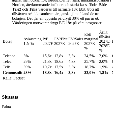
ägare, men också hög förutsägbarhet, stark marknadsposition i
Norden, återkommande intäkter och starkt kassaflöde. Både
Tele2
och
Telia
värderas till närmare 18x Ebit, trots att
tillväxten och lönsamheten är ganska jämn bland de tre
bolagen. Det ger en uppsida på drygt 30% ett par år ut.
Värderingen motsvarar drygt P/E 18x på våra prognoser.
Årlig
Ebit-
tillväxt
Avkastning
P/E
EV/Ebit
EV/Sales
marginal
Bolag
2027E-
1 år %
2027E
2027E
2027E
2027E
2028E
%
%
Telenor
3%
15,6x
12,8x
3,3x
24,5%
2,0%
Tele2
29%
21,3x
18,6x
4,8x
25,7%
2,0%
Telia
39%
19,7x
17,5x
3,3x
18,7%
1,9%
Genomsnitt
23%
18,8x
16,4x
3,8x
23,0%
1,8%
Källa: Factset
Slutsats
Fakta