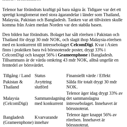
Telenor har förändrats kraftigt på bara några år. Tidigare var det ett
spretigt konglomerat med stora ägarandelar i länder som Thailand,
Malaysia, Pakistan och Bangladesh. Tanken var att tillväxten skulle
komma från Asien medan Norden var den stabila basen.
Den bilden har förändrats. Bolaget har sålt rörelsen i Pakistan och
Thailand för drygt 30 mdr NOK, och slagit ihop Malaysia-rörelsen
med en konkurrent till intressebolaget
CelcomDigi
. Kvar i Asien
finns i praktiken bara två börsnoterade poster, drygt 33% i
CelcomDigi och knappt 56% i
Grameenphone
i Bangladesh.
Tillsammans är de värda omkring 43 mdr NOK, alltså ungefär en
femtedel av börsvärdet.
Tillgång / Land
Status
Finansiellt värde / Effekt
Pakistan &
Avyttring
Sålda för totalt drygt 30 mdr
Thailand
slutförd
NOK.
Telenor äger idag drygt 33% av
Malaysia
Sammanslagning
det sammanslagna
(CelcomDigi)
med konkurrent
intressebolaget. Innehavet är
börssnoterat.
Telenor äger knappt 56% av
Bangladesh
Kvarvarande
rörelsen. Innehavet är
(Grameenphone)
innehav
börssnoterat.