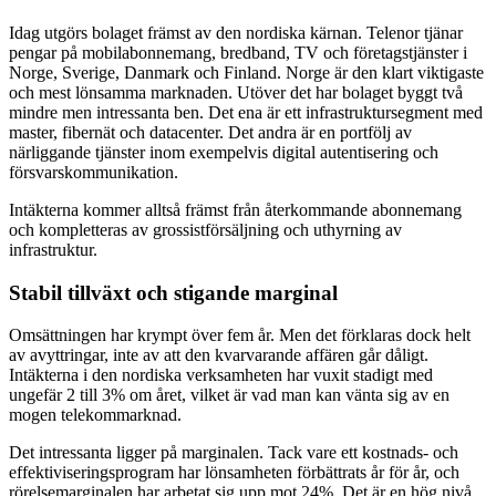
Idag utgörs bolaget främst av den nordiska kärnan. Telenor tjänar
pengar på mobilabonnemang, bredband, TV och företagstjänster i
Norge, Sverige, Danmark och Finland. Norge är den klart viktigaste
och mest lönsamma marknaden. Utöver det har bolaget byggt två
mindre men intressanta ben. Det ena är ett infrastruktursegment med
master, fibernät och datacenter. Det andra är en portfölj av
närliggande tjänster inom exempelvis digital autentisering och
försvarskommunikation.
Intäkterna kommer alltså främst från återkommande abonnemang
och kompletteras av grossistförsäljning och uthyrning av
infrastruktur.
Stabil tillväxt och stigande marginal
Omsättningen har krympt över fem år. Men det förklaras dock helt
av avyttringar, inte av att den kvarvarande affären går dåligt.
Intäkterna i den nordiska verksamheten har vuxit stadigt med
ungefär 2 till 3% om året, vilket är vad man kan vänta sig av en
mogen telekommarknad.
Det intressanta ligger på marginalen. Tack vare ett kostnads- och
effektiviseringsprogram har lönsamheten förbättrats år för år, och
rörelsemarginalen har arbetat sig upp mot 24%. Det är en hög nivå