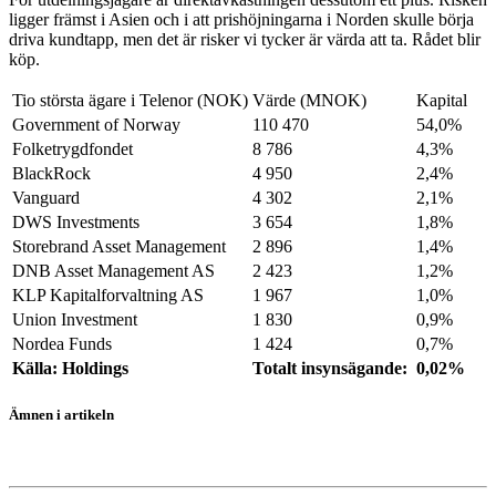
ligger främst i Asien och i att prishöjningarna i Norden skulle börja
driva kundtapp, men det är risker vi tycker är värda att ta. Rådet blir
köp.
Tio största ägare i Telenor (NOK)
Värde (MNOK)
Kapital
Government of Norway
110 470
54,0%
Folketrygdfondet
8 786
4,3%
BlackRock
4 950
2,4%
Vanguard
4 302
2,1%
DWS Investments
3 654
1,8%
Storebrand Asset Management
2 896
1,4%
DNB Asset Management AS
2 423
1,2%
KLP Kapitalforvaltning AS
1 967
1,0%
Union Investment
1 830
0,9%
Nordea Funds
1 424
0,7%
Källa: Holdings
Totalt insynsägande:
0,02%
Ämnen i artikeln
Telenor