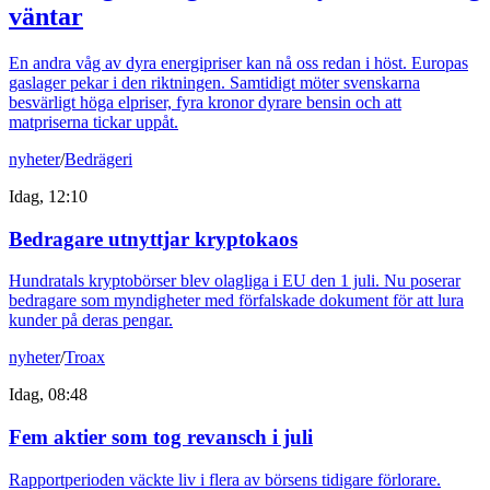
väntar
En andra våg av dyra energipriser kan nå oss redan i höst. Europas
gaslager pekar i den riktningen. Samtidigt möter svenskarna
besvärligt höga elpriser, fyra kronor dyrare bensin och att
matpriserna tickar uppåt.
nyheter
/
Bedrägeri
Idag, 12:10
Bedragare utnyttjar kryptokaos
Hundratals kryptobörser blev olagliga i EU den 1 juli. Nu poserar
bedragare som myndigheter med förfalskade dokument för att lura
kunder på deras pengar.
nyheter
/
Troax
Idag, 08:48
Fem aktier som tog revansch i juli
Rapportperioden väckte liv i flera av börsens tidigare förlorare.