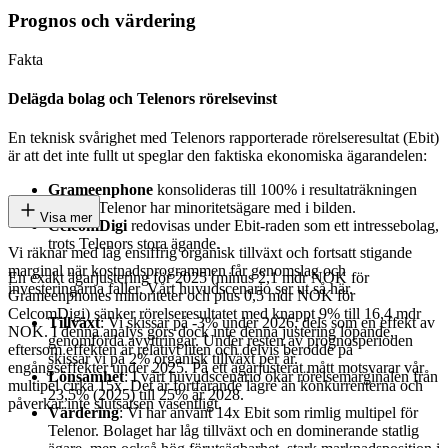
Prognos och värdering
Fakta
Delägda bolag och Telenors rörelsevinst
En teknisk svårighet med Telenors rapporterade rörelseresultat (Ebit)
är att det inte fullt ut speglar den faktiska ekonomiska ägarandelen:
Grameenphone
konsolideras till 100% i resultaträkningen
trots att Telenor har minoritetsägare med i bilden.
Visa mer
CelcomDigi
redovisas under Ebit-raden som ett intressebolag,
trots Telenors stora ägande.
Vi räknar med låg ensiffrig organisk tillväxt och fortsatt stigande
marginal när kostnadsprogrammen får genomslag och
En exakt ägarjustering för 2025 (minus 2,1 mdr NOK för
investeringarna faller. Vårt huvudscenario ser ut så här.
Grameenphones minoriteter och plus 0,5 mdr NOK för
CelcomDigi) sänker rörelseresultatet med knappt 9% till 16,4 mdr
Tillväxt
: Vi skissar på -3% under 2026, dels som en effekt av
NOK. I denna analys görs dock inte denna justering löpande,
genomförda avyttringar. Under resten av prognosperioden
eftersom effekten är relativt liten och delvis berodde på
skissar vi på 2% organisk tillväxt per år.
engångseffekter under 2025. På ett ägarjusterat mått motsvarar vår
Lönsamhet
: I vårt huvudscenario ökar rörelsemarginalen från
multipel cirka 15x. Det är fortfarande lägre än konkurrenterna och
23,5% (2025) till 25% år 2028.
påverkar inte slutsatsen väsentligt.
Värdering
: Vi har använt 14x Ebit som rimlig multipel för
Telenor. Bolaget har låg tillväxt och en dominerande statlig