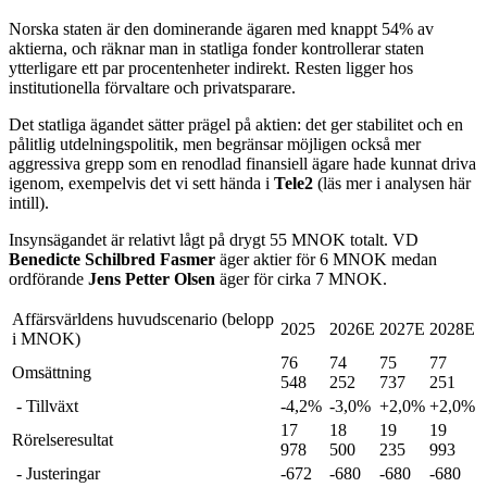
Norska staten är den dominerande ägaren med knappt 54% av
aktierna, och räknar man in statliga fonder kontrollerar staten
ytterligare ett par procentenheter indirekt. Resten ligger hos
institutionella förvaltare och privatsparare.
Det statliga ägandet sätter prägel på aktien: det ger stabilitet och en
pålitlig utdelningspolitik, men begränsar möjligen också mer
aggressiva grepp som en renodlad finansiell ägare hade kunnat driva
igenom, exempelvis det vi sett hända i
Tele2
(läs mer i analysen här
intill).
Insynsägandet är relativt lågt på drygt 55 MNOK totalt. VD
Benedicte Schilbred Fasmer
äger aktier för 6 MNOK medan
ordförande
Jens Petter Olsen
äger för cirka 7 MNOK.
Affärsvärldens huvudscenario (belopp
2025
2026E
2027E
2028E
i MNOK)
76
74
75
77
Omsättning
548
252
737
251
- Tillväxt
-4,2%
-3,0%
+2,0%
+2,0%
17
18
19
19
Rörelseresultat
978
500
235
993
- Justeringar
-672
-680
-680
-680