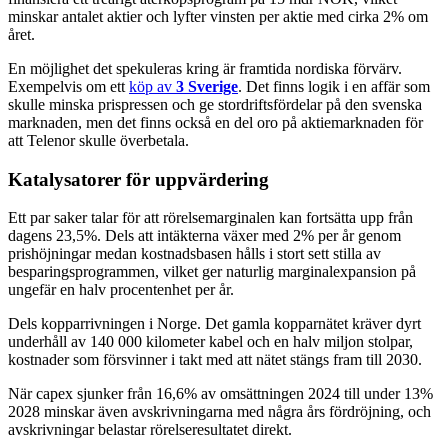
minskar antalet aktier och lyfter vinsten per aktie med cirka 2% om
året.
En möjlighet det spekuleras kring är framtida nordiska förvärv.
Exempelvis om ett
köp av
3 Sverige
. Det finns logik i en affär som
skulle minska prispressen och ge stordriftsfördelar på den svenska
marknaden, men det finns också en del oro på aktiemarknaden för
att Telenor skulle överbetala.
Katalysatorer för uppvärdering
Ett par saker talar för att rörelsemarginalen kan fortsätta upp från
dagens 23,5%. Dels att intäkterna växer med 2% per år genom
prishöjningar medan kostnadsbasen hålls i stort sett stilla av
besparingsprogrammen, vilket ger naturlig marginalexpansion på
ungefär en halv procentenhet per år.
Dels kopparrivningen i Norge. Det gamla kopparnätet kräver dyrt
underhåll av 140 000 kilometer kabel och en halv miljon stolpar,
kostnader som försvinner i takt med att nätet stängs fram till 2030.
När capex sjunker från 16,6% av omsättningen 2024 till under 13%
2028 minskar även avskrivningarna med några års fördröjning, och
avskrivningar belastar rörelseresultatet direkt.