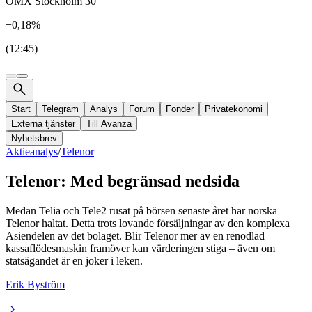
OMX Stockholm 30
−0,18%
(12:45)
Start
Telegram
Analys
Forum
Fonder
Privatekonomi
Externa tjänster
Till Avanza
Nyhetsbrev
Aktieanalys
/
Telenor
Telenor: Med begränsad nedsida
Medan Telia och Tele2 rusat på börsen senaste året har norska
Telenor haltat. Detta trots lovande försäljningar av den komplexa
Asiendelen av det bolaget. Blir Telenor mer av en renodlad
kassaflödesmaskin framöver kan värderingen stiga – även om
statsägandet är en joker i leken.
Erik Byström