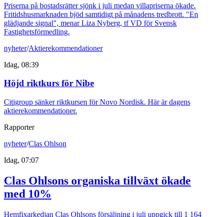
Priserna på bostadsrätter sjönk i juli medan villapriserna ökade.
Fritidshusmarknaden bjöd samtidigt på månadens tredbrott. "En
glädjande signal", menar Liza Nyberg, tf VD för Svensk
Fastighetsförmedling.
nyheter
/
Aktierekommendationer
Idag, 08:39
Höjd riktkurs för Nibe
Citigroup sänker riktkursen för Novo Nordisk. Här är dagens
aktierekommendationer.
Rapporter
nyheter
/
Clas Ohlson
Idag, 07:07
Clas Ohlsons organiska tillväxt ökade
med 10%
Hemfixarkedjan Clas Ohlsons försäljning i juli uppgick till 1 164