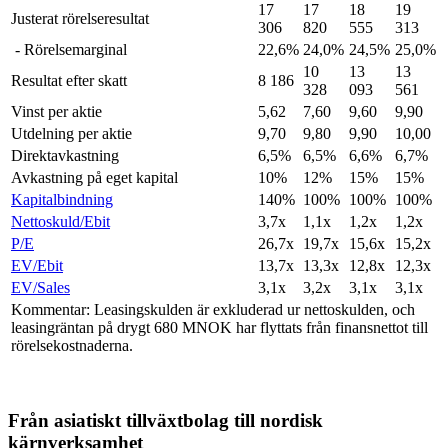
17
17
18
19
Justerat rörelseresultat
306
820
555
313
- Rörelsemarginal
22,6%
24,0%
24,5%
25,0%
10
13
13
Resultat efter skatt
8 186
328
093
561
Vinst per aktie
5,62
7,60
9,60
9,90
Utdelning per aktie
9,70
9,80
9,90
10,00
Direktavkastning
6,5%
6,5%
6,6%
6,7%
Avkastning på eget kapital
10%
12%
15%
15%
Kapitalbindning
140%
100%
100%
100%
Nettoskuld/Ebit
3,7x
1,1x
1,2x
1,2x
P/E
26,7x
19,7x
15,6x
15,2x
EV/Ebit
13,7x
13,3x
12,8x
12,3x
EV/Sales
3,1x
3,2x
3,1x
3,1x
Kommentar: Leasingskulden är exkluderad ur nettoskulden, och
leasingräntan på drygt 680 MNOK har flyttats från finansnettot till
rörelsekostnaderna.
Från asiatiskt tillväxtbolag till nordisk
kärnverksamhet