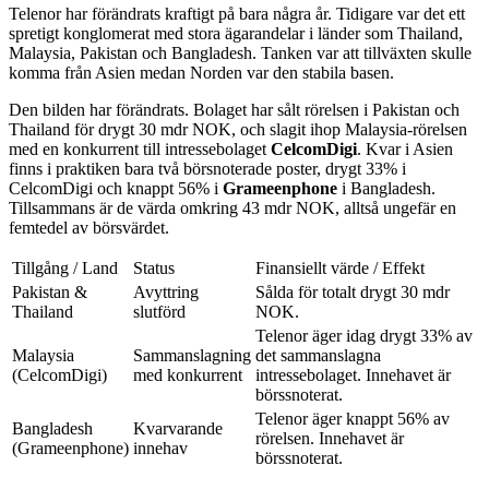
Telenor har förändrats kraftigt på bara några år. Tidigare var det ett
spretigt konglomerat med stora ägarandelar i länder som Thailand,
Malaysia, Pakistan och Bangladesh. Tanken var att tillväxten skulle
komma från Asien medan Norden var den stabila basen.
Den bilden har förändrats. Bolaget har sålt rörelsen i Pakistan och
Thailand för drygt 30 mdr NOK, och slagit ihop Malaysia-rörelsen
med en konkurrent till intressebolaget
CelcomDigi
. Kvar i Asien
finns i praktiken bara två börsnoterade poster, drygt 33% i
CelcomDigi och knappt 56% i
Grameenphone
i Bangladesh.
Tillsammans är de värda omkring 43 mdr NOK, alltså ungefär en
femtedel av börsvärdet.
Tillgång / Land
Status
Finansiellt värde / Effekt
Pakistan &
Avyttring
Sålda för totalt drygt 30 mdr
Thailand
slutförd
NOK.
Telenor äger idag drygt 33% av
Malaysia
Sammanslagning
det sammanslagna
(CelcomDigi)
med konkurrent
intressebolaget. Innehavet är
börssnoterat.
Telenor äger knappt 56% av
Bangladesh
Kvarvarande
rörelsen. Innehavet är
(Grameenphone)
innehav
börssnoterat.