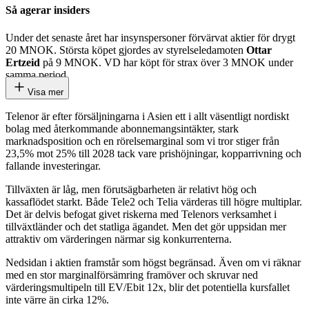
Så agerar insiders
Under det senaste året har insynspersoner förvärvat aktier för drygt
20 MNOK. Största köpet gjordes av styrelseledamoten
Ottar
Ertzeid
på 9 MNOK. VD har köpt för strax över 3 MNOK under
samma period.
Visa mer
Telenor är efter försäljningarna i Asien ett i allt väsentligt nordiskt
bolag med återkommande abonnemangsintäkter, stark
marknadsposition och en rörelsemarginal som vi tror stiger från
23,5% mot 25% till 2028 tack vare prishöjningar, kopparrivning och
fallande investeringar.
Tillväxten är låg, men förutsägbarheten är relativt hög och
kassaflödet starkt. Både Tele2 och Telia värderas till högre multiplar.
Det är delvis befogat givet riskerna med Telenors verksamhet i
tillväxtländer och det statliga ägandet. Men det gör uppsidan mer
attraktiv om värderingen närmar sig konkurrenterna.
Nedsidan i aktien framstår som högst begränsad. Även om vi räknar
med en stor marginalförsämring framöver och skruvar ned
värderingsmultipeln till EV/Ebit 12x, blir det potentiella kursfallet
inte värre än cirka 12%.