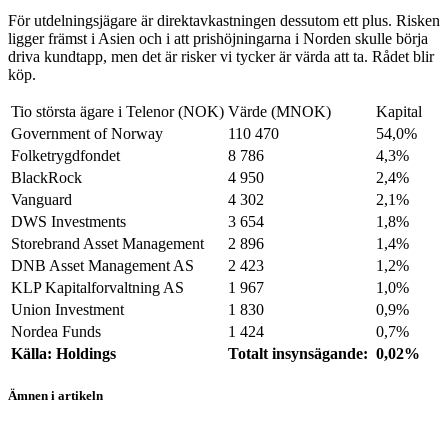
För utdelningsjägare är direktavkastningen dessutom ett plus. Risken
ligger främst i Asien och i att prishöjningarna i Norden skulle börja
driva kundtapp, men det är risker vi tycker är värda att ta. Rådet blir
köp.
Tio största ägare i Telenor (NOK)
Värde (MNOK)
Kapital
Government of Norway
110 470
54,0%
Folketrygdfondet
8 786
4,3%
BlackRock
4 950
2,4%
Vanguard
4 302
2,1%
DWS Investments
3 654
1,8%
Storebrand Asset Management
2 896
1,4%
DNB Asset Management AS
2 423
1,2%
KLP Kapitalforvaltning AS
1 967
1,0%
Union Investment
1 830
0,9%
Nordea Funds
1 424
0,7%
Källa: Holdings
Totalt insynsägande:
0,02%
Ämnen i artikeln
Telenor